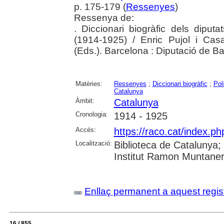
p. 175-179 (
Ressenyes
)
Ressenya de:
. Diccionari biogràfic dels dipu
(1914-1925) / Enric Pujol i Ca
(Eds.). Barcelona : Diputació de B
Matèries:
Ressenyes
;
Diccionari biogràfic
;
Pol
Catalunya
Àmbit:
Catalunya
Cronologia:
1914 - 1925
Accés:
https://raco.cat/index.p
Localització:
Biblioteca de Catalunya
Institut Ramon Muntaner;
Enllaç permanent a aquest regis
16 / 855