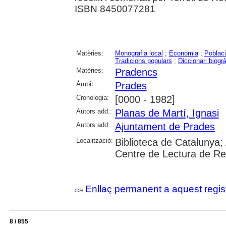
ISBN 8450077281
Matèries:
Monografia local
;
Economia
;
Poblac
Tradicions populars
;
Diccionari biogrà
Matèries:
Pradencs
Àmbit:
Prades
Cronologia:
[0000 - 1982]
Autors add.:
Planas de Martí, Ignasi
Autors add.:
Ajuntament de Prades
Localització:
Biblioteca de Catalunya;
Centre de Lectura de R
Enllaç permanent a aquest regis
8 / 855