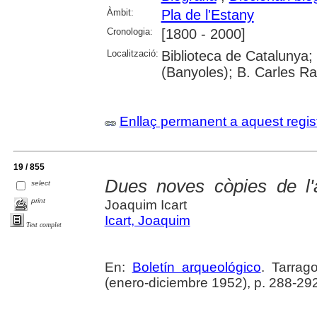
Àmbit:
Pla de l'Estany
Cronologia:
[1800 - 2000]
Localització:
Biblioteca de Catalunya;
(Banyoles); B. Carles Ra
Enllaç permanent a aquest regis
19 / 855
Dues noves còpies de l'a
select
print
Joaquim Icart
Icart, Joaquim
Text complet
En:
Boletín arqueológico
. Tarrag
(enero-diciembre 1952), p. 288-29