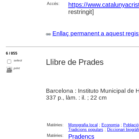
Accés:
https://www.catalunyacris
restringit]
Enllaç permanent a aquest regis
6 / 855
Llibre de Prades
select
print
Barcelona : Instituto Municipal de 
337 p., làm. : il. ; 22 cm
Matèries:
Monografia local
;
Economia
;
Població
Tradicions populars
;
Diccionari biogràf
Matèries:
Pradencs