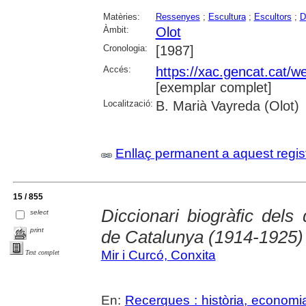
Matèries:
Ressenyes
;
Escultura
;
Escultors
;
D
Àmbit:
Olot
Cronologia:
[1987]
Accés:
https://xac.gencat.cat/
[exemplar complet]
Localització:
B. Marià Vayreda (Olot)
Enllaç permanent a aquest regis
15 / 855
Diccionari biogràfic dels
select
print
de Catalunya (1914-1925)
Mir i Curcó, Conxita
Text complet
En:
Recerques : història, economia