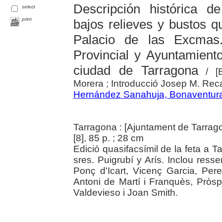
Descripción histórica d
select
print
bajos relieves y bustos qu
Palacio de las Excmas.
Provincial y Ayuntamiento
ciudad de Tarragona
/ [B
Morera ; Introducció Josep M. Re
Hernández Sanahuja, Bonaventur
Tarragona : [Ajuntament de Tarrag
[8], 85 p. ; 28 cm
Edició quasifacsímil de la feta a T
sres. Puigrubí y Arís. Inclou ress
Ponç d'Icart, Vicenç Garcia, Pere 
Antoni de Martí i Franquès, Pròsp
Valdevieso i Joan Smith.