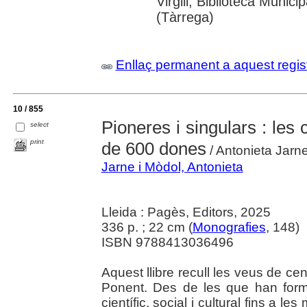
Virgili; Biblioteca Munic
(Tàrrega)
Enllaç permanent a aquest regis
10 / 855
Pioneres i singulars : les
select
print
de 600 dones
/ Antonieta Jarn
Jarne i Mòdol, Antonieta
Lleida : Pagès, Editors, 2025
336 p. ; 22 cm (
Monografies
, 148)
ISBN 9788413036496
Aquest llibre recull les veus de 
Ponent. Des de les que han format 
científic, social i cultural fins a l