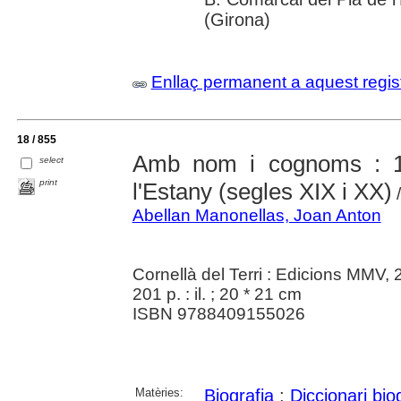
(Girona)
Enllaç permanent a aquest regis
18 / 855
Amb nom i cognoms : 1
select
print
l'Estany (segles XIX i XX)
/
Abellan Manonellas, Joan Anton
Cornellà del Terri : Edicions MMV,
201 p. : il. ; 20 * 21 cm
ISBN 9788409155026
Matèries:
Biografia
;
Diccionari bio