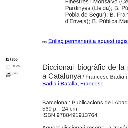
Finestres i Monsalvó (Cer
Pardinyes (Lleida); B. Pú
Pobla de Segur); B. Fr
d'Enveja); B. Pública Ma
Enllaç permanent a aquest regis
11 / 855
Diccionari biogràfic de la
select
print
a Catalunya
/ Francesc Badia i 
Badia i Batalla, Francesc
Barcelona : Publicacions de l'Abad
569 p. ; 24 cm
ISBN 9788491913764
Aquest diccionari recorre, a trav