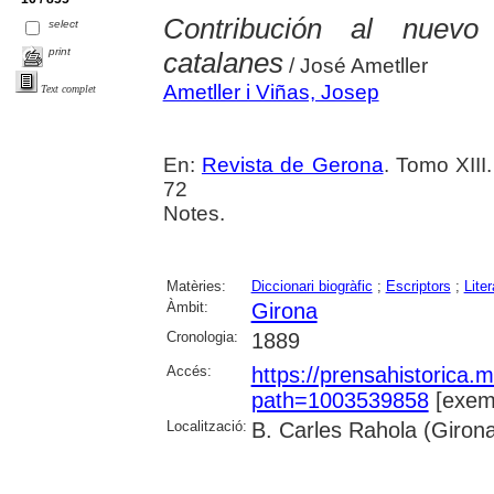
Contribución al nuevo 
select
print
catalanes
/ José Ametller
Ametller i Viñas, Josep
Text complet
En:
Revista de Gerona
. Tomo XIII
72
Notes.
Matèries:
Diccionari biogràfic
;
Escriptors
;
Liter
Àmbit:
Girona
Cronologia:
1889
Accés:
https://prensahistorica
path=1003539858
[exemp
Localització:
B. Carles Rahola (Giron