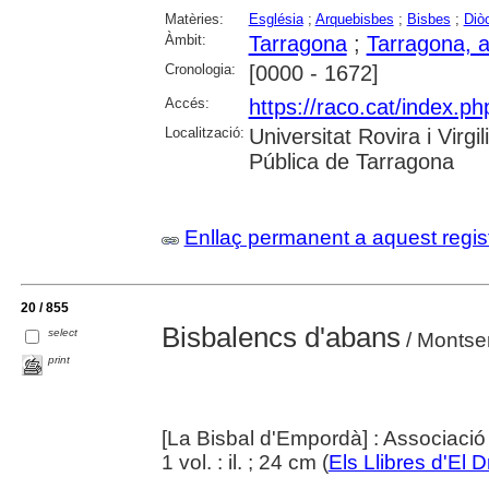
Matèries:
Església
;
Arquebisbes
;
Bisbes
;
Diò
Àmbit:
Tarragona
;
Tarragona, a
Cronologia:
[0000 - 1672]
Accés:
https://raco.cat/index.ph
Localització:
Universitat Rovira i Virg
Pública de Tarragona
Enllaç permanent a aquest regis
20 / 855
Bisbalencs d'abans
select
/ Montserr
print
[La Bisbal d'Empordà] : Associació
1 vol. : il. ; 24 cm (
Els Llibres d'El 