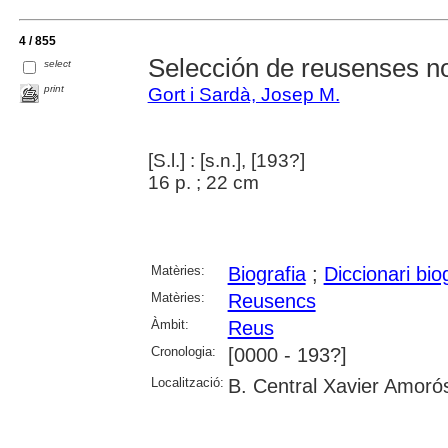
4 / 855
Selección de reusenses n
select
print
Gort i Sardà, Josep M.
[S.l.] : [s.n.], [193?]
16 p. ; 22 cm
Matèries:
Biografia
;
Diccionari bio
Matèries:
Reusencs
Àmbit:
Reus
Cronologia:
[0000 - 193?]
Localització:
B. Central Xavier Amoró