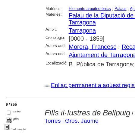
Matèries:
Elements arquitectònics
;
Palaus
;
Aj
Matèries:
Palau de la Diputació de
Tarragona
Àmbit:
Tarragona
Cronologia:
[0000 - 1859]
Autors add.:
Morera, Francesc
;
Reca
Autors add.:
Ajuntament de Tarragon
Localització:
B. Pública de Tarragona
Enllaç permanent a aquest regis
9 / 855
Fills il·lustres de Bellpuig
select
/
print
Torres i Gros, Jaume
Text complet