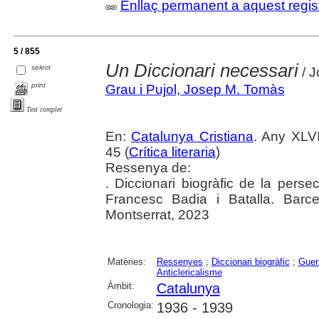
Enllaç permanent a aquest regis
5 / 855
Un Diccionari necessari
select
/ J
print
Grau i Pujol, Josep M. Tomàs
Text complet
En:
Catalunya Cristiana
. Any XLV
45 (
Crítica literaria
)
Ressenya de:
. Diccionari biogràfic de la pers
Francesc Badia i Batalla. Barc
Montserrat, 2023
Matèries:
Ressenyes
;
Diccionari biogràfic
;
Guerr
Anticlericalisme
Àmbit:
Catalunya
Cronologia:
1936 - 1939