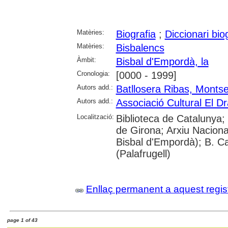
Matèries:
Biografia
;
Diccionari bio
Matèries:
Bisbalencs
Àmbit:
Bisbal d'Empordà, la
Cronologia:
[0000 - 1999]
Autors add.:
Batllosera Ribas, Montse
Autors add.:
Associació Cultural El D
Localització:
Biblioteca de Catalunya; 
de Girona; Arxiu Naciona
Bisbal d'Empordà); B. Ca
(Palafrugell)
Enllaç permanent a aquest regis
page 1 of 43