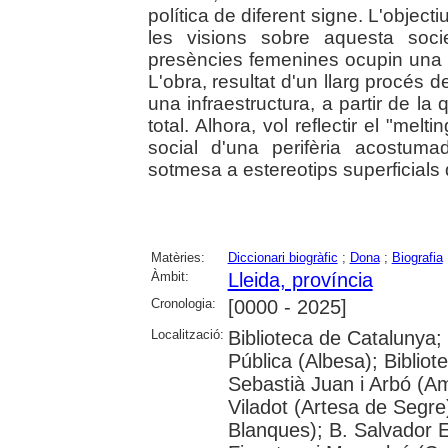
política de diferent signe. L'objecti
les visions sobre aquesta soci
presències femenines ocupin una p
L'obra, resultat d'un llarg procés d
una infraestructura, a partir de la q
total. Alhora, vol reflectir el "melt
social d'una perifèria acostumad
sotmesa a estereotips superficials di
Matèries:
Diccionari biogràfic
;
Dona
;
Biografia
Àmbit:
Lleida, província
Cronologia:
[0000 - 2025]
Localització:
Biblioteca de Catalunya; 
Pública (Albesa); Bibliot
Sebastià Juan i Arbó (Am
Viladot (Artesa de Segre
Blanques); B. Salvador E