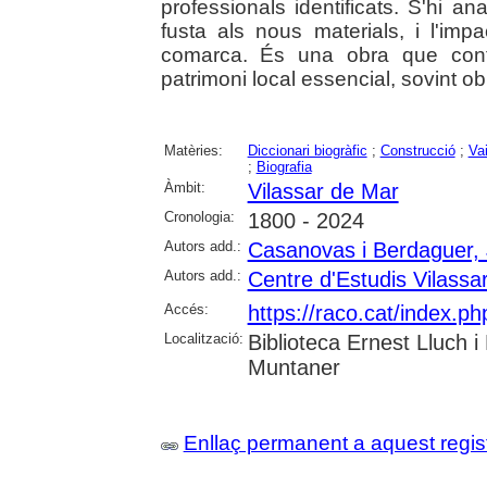
professionals identificats. S'hi an
fusta als nous materials, i l'imp
comarca. És una obra que contr
patrimoni local essencial, sovint ob
Matèries:
Diccionari biogràfic
;
Construcció
;
Vai
;
Biografia
Àmbit:
Vilassar de Mar
Cronologia:
1800 - 2024
Autors add.:
Casanovas i Berdaguer, 
Autors add.:
Centre d'Estudis Vilassa
Accés:
https://raco.cat/index.
Localització:
Biblioteca Ernest Lluch i
Muntaner
Enllaç permanent a aquest regis