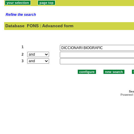
Refine the search
Database
FONS : Advanced form
Search:
1
2
3
Sea
Powered