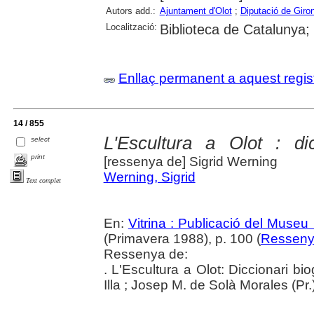
Autors add.:
Ajuntament d'Olot
;
Diputació de Giro
Localització:
Biblioteca de Catalunya
Enllaç permanent a aquest regis
14 / 855
L'Escultura a Olot : dic
select
print
[ressenya de] Sigrid Werning
Werning, Sigrid
Text complet
En:
Vitrina : Publicació del Museu
(Primavera 1988), p. 100 (
Resseny
Ressenya de:
. L'Escultura a Olot: Diccionari bi
Illa ; Josep M. de Solà Morales (Pr