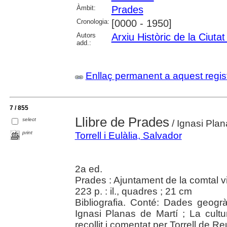
Àmbit:
Prades
Cronologia:
[0000 - 1950]
Autors
Arxiu Històric de la Ciuta
add.:
Enllaç permanent a aquest regis
7 / 855
Llibre de Prades
select
/ Ignasi Plana
print
Torrell i Eulàlia, Salvador
2a ed.
Prades : Ajuntament de la comtal v
223 p. : il., quadres ; 21 cm
Bibliografia. Conté: Dades geogr
Ignasi Planas de Martí ; La cultur
recollit i comentat per Torrell de Re