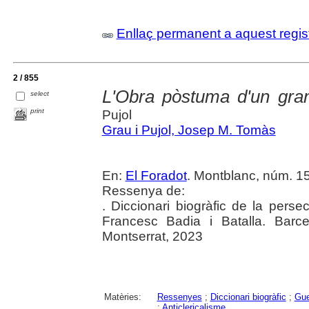
Enllaç permanent a aquest regis
2 / 855
L'Obra pòstuma d'un gra
select
print
Pujol
Grau i Pujol, Josep M. Tomàs
En:
El Foradot
. Montblanc, núm. 15
Ressenya de:
. Diccionari biogràfic de la pers
Francesc Badia i Batalla. Barc
Montserrat, 2023
Matèries:
Ressenyes
;
Diccionari biogràfic
;
Gue
;
Anticlericalisme