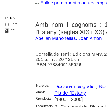
Enllaç permanent a aquest regis
17 / 855
Amb nom i cognoms : 1
select
print
l'Estany (segles XIX i XX)
/
Abellán Manonellas, Joan Anton
Cornellà de Terri : Edicions MMV, 
201 p. : il. ; 20 * 21 cm
ISBN 9788409155026
Matèries:
Diccionari biogràfic
;
Biog
Àmbit:
Pla de l'Estany
Cronologia:
[1800 - 2000]
Localització:
B. Comarcal del Pla de l