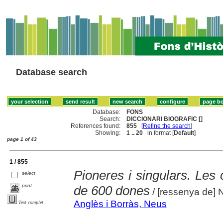
Database search
Database:
FONS
Search:
DICCIONARI BIOGRAFIC []
References found:
855
[
Refine the search
]
Showing:
1 .. 20
in format [
Default
]
page 1 of 43
1 / 855
Pioneres i singulars. Les
select
print
de 600 dones
/ [ressenya de] 
Anglès i Borràs, Neus
Text complet