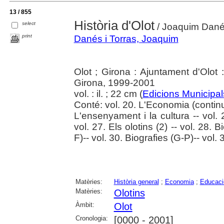
13 / 855
Història d'Olot
select
/ Joaquim Danés
print
Danés i Torras, Joaquim
Olot ; Girona : Ajuntament d'Olot
Girona, 1999-2001
vol. : il. ; 22 cm (
Edicions Municipal
Conté: vol. 20. L'Economia (continu
L'ensenyament i la cultura -- vol. 2
vol. 27. Els olotins (2) -- vol. 28. B
F)-- vol. 30. Biografies (G-P)-- vol. 
Matèries:
Història general
;
Economia
;
Educaci
Matèries:
Olotins
Àmbit:
Olot
Cronologia:
[0000 - 2001]