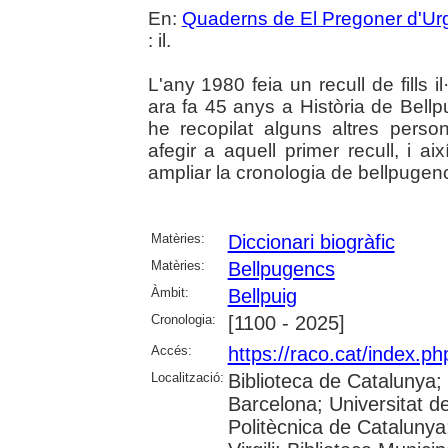
En:
Quaderns de El Pregoner d'Urg
: il.
L'any 1980 feia un recull de fills il
ara fa 45 anys a Història de Bellp
he recopilat alguns altres pers
afegir a aquell primer recull, i a
ampliar la cronologia de bellpugencs
Matèries:
Diccionari biogràfic
Matèries:
Bellpugencs
Àmbit:
Bellpuig
Cronologia:
[1100 - 2025]
Accés:
https://raco.cat/index.
Localització:
Biblioteca de Catalunya;
Barcelona; Universitat de
Politècnica de Catalunya