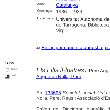
Àmbit:
Catalunya
Cronologia:
1936 - 1939
Localització:
Universitat Autònoma de 
de Tarragona; Biblioteca 
Virgili
Enllaç permanent a aquest regis
3 / 855
Els Fills il·lustres
select
/ [Pere Ang
print
Anguera i Nolla, Pere
En:
133695
Societat, sociabilitat 
Nolla, Pere. Reus : Associació d'
Pròleg del Diccionari biogràfic