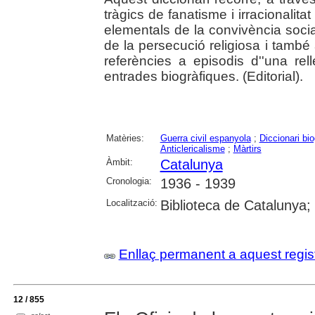
tràgics de fanatisme i irracionalitat
elementals de la convivència social
de la persecució religiosa i tamb
referències a episodis d''una re
entrades biogràfiques. (Editorial).
Matèries:
Guerra civil espanyola
;
Diccionari bio
Anticlericalisme
;
Màrtirs
Àmbit:
Catalunya
Cronologia:
1936 - 1939
Localització:
Biblioteca de Catalunya;
Enllaç permanent a aquest regis
12 / 855