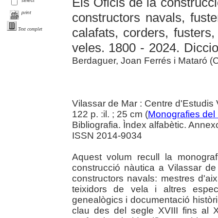
Els Oficis de la construcc
select
print
constructors navals, fuste
calafats, corders, fusters,
Text complet
veles. 1800 - 2024. Diccio
Berdaguer, Joan Ferrés i Mataró (C
Vilassar de Mar : Centre d'Estudis
122 p. :il. ; 25 cm (
Monografies del
Bibliografia. Ìndex alfabètic. Anne
ISSN 2014-9034
Aquest volum recull la monografi
construcció nàutica a Vilassar de
constructors navals: mestres d'aixa
teixidors de vela i altres especi
genealògics i documentació històrica
clau des del segle XVIII fins al X