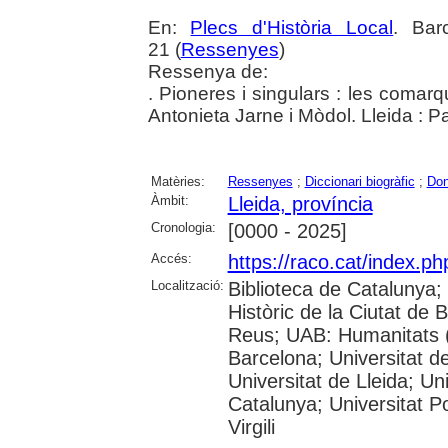
En:
Plecs d'Història Local
. Bar
21 (
Ressenyes
)
Ressenya de:
. Pioneres i singulars : les comar
Antonieta Jarne i Mòdol. Lleida : 
Matèries:
Ressenyes
;
Diccionari biogràfic
;
Do
Àmbit:
Lleida, província
Cronologia:
[0000 - 2025]
Accés:
https://raco.cat/index.p
Localització:
Biblioteca de Catalunya;
Històric de la Ciutat de
Reus; UAB: Humanitats (
Barcelona; Universitat de
Universitat de Lleida; Un
Catalunya; Universitat P
Virgili