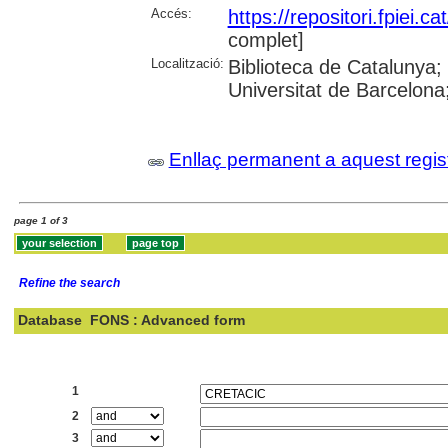
Accés:
https://repositori.fpiei.c
complet]
Localització:
Biblioteca de Catalunya;
Universitat de Barcelona;
Enllaç permanent a aquest regis
page 1 of 3
Refine the search
Database
FONS : Advanced form
Search:
1
2
3