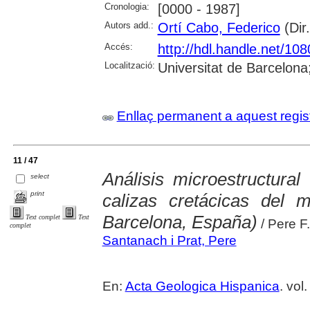
Cronologia:
[0000 - 1987]
Autors add.:
Ortí Cabo, Federico
(Dir.
Accés:
http://hdl.handle.net/10
Localització:
Universitat de Barcelona
Enllaç permanent a aquest regis
11 / 47
Análisis microestructural
select
print
calizas cretácicas del 
Barcelona, España)
Text complet
Text
/ Pere F
complet
Santanach i Prat, Pere
En:
Acta Geologica Hispanica
. vol