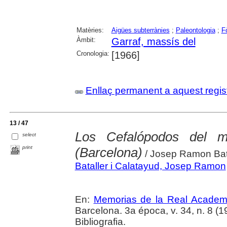
Matèries:
Aigües subterrànies
;
Paleontologia
;
F
Àmbit:
Garraf, massís del
Cronologia:
[1966]
Enllaç permanent a aquest regis
13 / 47
Los Cefalópodos del m
select
print
(Barcelona)
/ Josep Ramon Bat
Bataller i Calatayud, Josep Ramon
En:
Memorias de la Real Academi
Barcelona. 3a época, v. 34, n. 8 (1
Bibliografia.