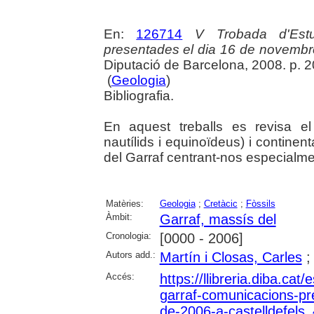
En:
126714
V Trobada d'Estu
presentades el dia 16 de novembr
Diputació de Barcelona, 2008. p. 205
(
Geologia
)
Bibliografia.
En aquest treballs es revisa el 
nautílids i equinoïdeus) i continent
del Garraf centrant-nos especialmen
Matèries:
Geologia
;
Cretàcic
;
Fòssils
Àmbit:
Garraf, massís del
Cronologia:
[0000 - 2006]
Autors add.:
Martín i Closas, Carles
Accés:
https://llibreria.diba.cat
garraf-comunicacions-pr
de-2006-a-castelldefels