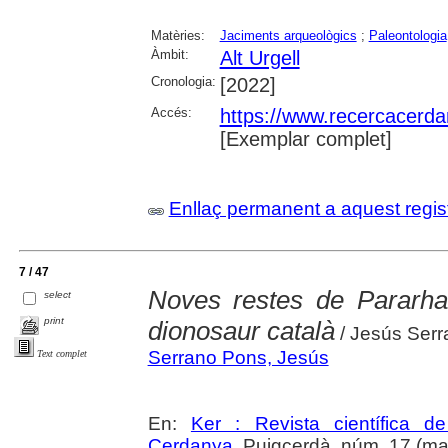
Matèries:
Jaciments arqueològics
;
Paleontologia
Àmbit:
Alt Urgell
Cronologia:
[2022]
Accés:
https://www.recercacerdan
[Exemplar complet]
Enllaç permanent a aquest regis
7 / 47
Noves restes de Pararha
select
print
dionosaur català
/ Jesús Serr
Serrano Pons, Jesús
Text complet
En:
Ker : Revista científica 
Cerdanya
. Puigcerdà, núm. 17 (mai