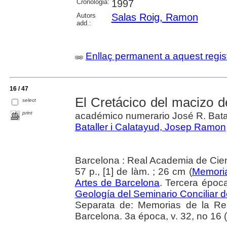
Cronologia:
1997
Autors
Salas Roig, Ramon
add.:
Enllaç permanent a aquest regis
16 / 47
El Cretácico del macizo d
select
print
académico numerario José R. Bata
Bataller i Calatayud, Josep Ramon
Barcelona : Real Academia de Cien
57 p., [1] de làm. ; 26 cm (
Memoria
Artes de Barcelona
. Tercera époc
Geología del Seminario Conciliar 
Separata de: Memorias de la Re
Barcelona. 3a época, v. 32, no 16 (