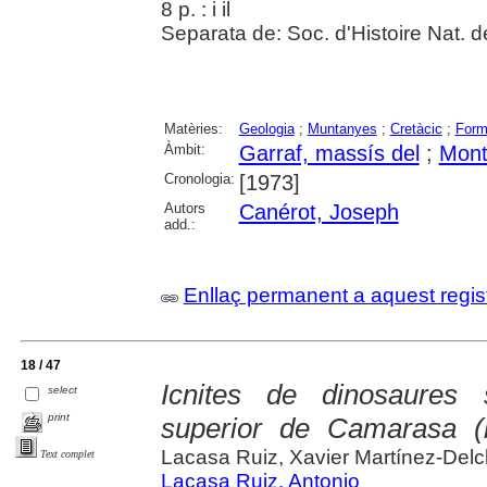
8 p. : i il
Separata de: Soc. d'Histoire Nat. 
Matèries:
Geologia
;
Muntanyes
;
Cretàcic
;
Forma
Àmbit:
Garraf, massís del
;
Mont
Cronologia:
[1973]
Autors
Canérot, Joseph
add.:
Enllaç permanent a aquest regis
18 / 47
Icnites de dinosaures
select
print
superior de Camarasa (l
Lacasa Ruiz, Xavier Martínez-Delc
Text complet
Lacasa Ruiz, Antonio