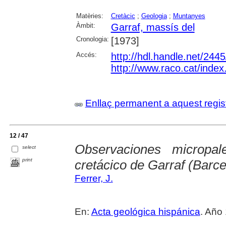
Matèries:
Cretàcic
;
Geologia
;
Muntanyes
Àmbit:
Garraf, massís del
Cronologia:
[1973]
Accés:
http://hdl.handle.net/244
http://www.raco.cat/index
Enllaç permanent a aquest regis
12 / 47
Observaciones micropal
select
print
cretácico de Garraf (Barce
Ferrer, J.
En:
Acta geológica hispánica
. Año 