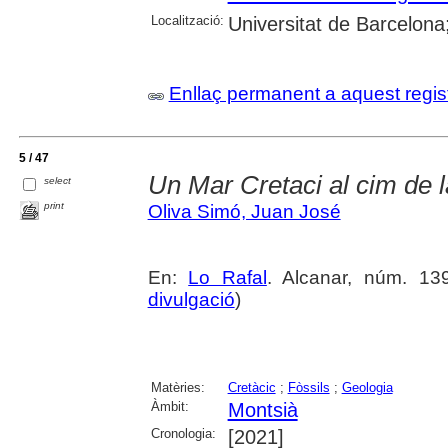
Localització:
Universitat de Barcelona
Enllaç permanent a aquest regis
5 / 47
Un Mar Cretaci al cim de 
select
print
Oliva Simó, Juan José
En:
Lo Rafal
. Alcanar, núm. 139
divulgació
)
Matèries:
Cretàcic
;
Fòssils
;
Geologia
Àmbit:
Montsià
Cronologia:
[2021]