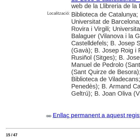
web de la Llibreria de la 
Localització:
Biblioteca de Catalunya;
Universitat de Barcelona;
Rovira i Virgili; Universi
Balaguer (Vilanova i la G
Castelldefels; B. Josep 
(Gavà); B. Josep Roig i 
Rusiñol (Sitges); B. Jos
Manuel de Pedrolo (San
(Sant Quirze de Besora);
Biblioteca de Viladecans;
Penedès); B. Armand Card
Geltrú); B. Joan Oliva (Vi
Enllaç permanent a aquest regis
15 / 47