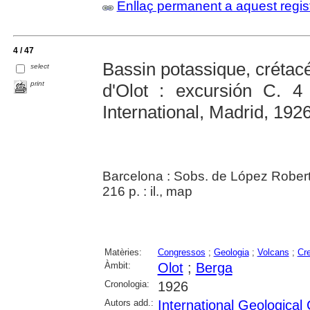
Enllaç permanent a aquest regis
4 / 47
Bassin potassique, crétac
select
print
d'Olot : excursión C. 
International, Madrid, 192
Barcelona : Sobs. de López Rober
216 p. : il., map
Matèries:
Congressos
;
Geologia
;
Volcans
;
Cre
Àmbit:
Olot
;
Berga
Cronologia:
1926
Autors add.:
International Geological