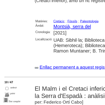
(Cretaci inferior), amb un ric registre
Matèries:
Cretàcic
;
Fòssils
;
Paleontologia
Àmbit:
Montsià, serra del
Cronologia:
[2021]
Localització:
UAB: Sibhil·la; Bibliote
(Hemeroteca); Biblioteca 
Ramon Muntaner; B. Trini
Enllaç permanent a aquest regis
10 / 47
El Malm i el Cretaci inferi
select
print
la Serra d'Espadà : anàlis
per: Federico Ortí Cabo]
Text complet