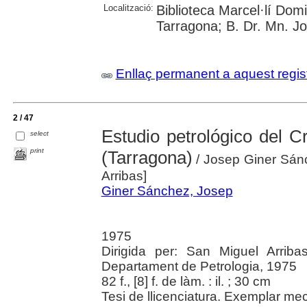
Localització:
Biblioteca Marcel·lí Dom
Tarragona; B. Dr. Mn. J
Enllaç permanent a aquest regis
2 / 47
Estudio petrológico del Cr
select
print
(Tarragona)
/ Josep Giner Sánch
Arribas]
Giner Sánchez, Josep
1975
Dirigida per: San Miguel Arribas
Departament de Petrologia, 1975
82 f., [8] f. de làm. : il. ; 30 cm
Tesi de llicenciatura. Exemplar meca