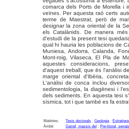
vegades s'acostuma a estendre, 
comarca dels Ports de Morella i 
veïnes. Per aquesta raó certs autor
terme de Maestrat, però de man
designar la zona oriental de la Se
els Catalànids. De manera més 
d'estudi de la present tesi quedari
qual hi hauria les poblacions de Ca
Muniesa, Andorra, Calanda, Fon
Mont-roig, Vilaseca, El Pla de Man
aquestes consideracions, presen
d'aquest treball, que és l'anàlisi
marge oriental d'Ibèria, concreta
L'anàlisi de conca inclou diversos
sedimentologia, la diagènesi i l'e
dels sediments. En aquesta tesi s'ut
sísmica, tot i que també es fa estrati
Matèries:
Tesis doctorals
;
Geologia
;
Estratigra
Àmbit:
Garraf, massís del
;
Pre-litoral, serral