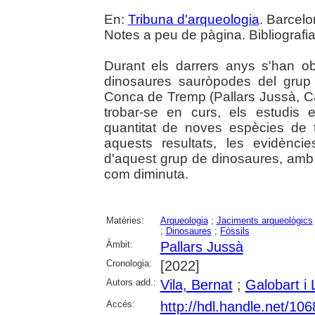
En:
Tribuna d'arqueologia
. Barcelo
Notes a peu de pàgina. Bibliografia
Durant els darrers anys s'han o
dinosaures sauròpodes del grup 
Conca de Tremp (Pallars Jussà, Ca
trobar-se en curs, els estudis 
quantitat de noves espècies de t
aquests resultats, les evidènci
d'aquest grup de dinosaures, amb
com diminuta.
Matèries:
Arqueologia
;
Jaciments arqueològics
;
Dinosaures
;
Fòssils
Àmbit:
Pallars Jussà
Cronologia:
[2022]
Autors add.:
Vila, Bernat
;
Galobart i 
Accés:
http://hdl.handle.net/10