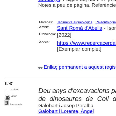
Notes a peu de pàgina. Referències
Matèries:
Jaciments arqueològics
;
Paleontologia
Àmbit:
Sant Romà d'Abella
- Iso
Cronologia:
[2022]
Accés:
https://www.recercacerdan
[Exemplar complet]
Enllaç permanent a aquest regis
8 / 47
Deu anys d'excavacions pa
select
print
de dinosaures de Coll d
Galobart i Josep Peralba
Text complet
Galobart i Lorente, Àngel