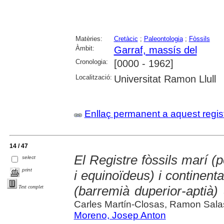
Matèries:
Cretàcic
;
Paleontologia
;
Fòssils
Àmbit:
Garraf, massís del
Cronologia:
[0000 - 1962]
Localització:
Universitat Ramon Llull
Enllaç permanent a aquest regis
14 / 47
El Registre fòssils marí (p
select
print
i equinoïdeus) i continental
(barremià duperior-aptià)
Text complet
Carles Martín-Closas, Ramon Sala
Moreno, Josep Anton