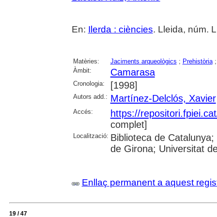
En:
Ilerda : ciències
. Lleida, núm. L
Matèries:
Jaciments arqueològics
;
Prehistòria
Àmbit:
Camarasa
Cronologia:
[1998]
Autors add.:
Martínez-Delclós, Xavier
Accés:
https://repositori.fpiei.c
complet]
Localització:
Biblioteca de Catalunya; 
de Girona; Universitat de
Enllaç permanent a aquest regis
19 / 47