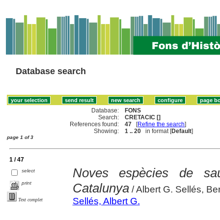
Database search
Database:
FONS
Search:
CRETACIC []
References found:
47
[
Refine the search
]
Showing:
1 .. 20
in format [
Default
]
page 1 of 3
1 / 47
Noves espècies de sau
select
print
Catalunya
/ Albert G. Sellés, Be
Sellés, Albert G.
Text complet