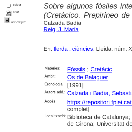
Sobre algunos fósiles in
select
print
(Cretácico. Prepirineo de
Calzada Badía
Text complet
Reig, J. María
En:
Ilerda : ciències
. Lleida, núm. 
Matèries:
Fòssils
;
Cretàcic
Àmbit:
Os de Balaguer
Cronologia:
[1991]
Autors add.:
Calzada i Badía, Sebasti
Accés:
https://repositori.fpiei.c
complet]
Localització:
Biblioteca de Catalunya; 
de Girona; Universitat de