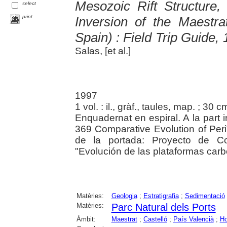
Mesozoic Rift Structure,
select
print
Inversion of the Maestr
Spain) : Field Trip Guide
Salas, [et al.]
1997
1 vol. : il., gràf., taules, map. ; 30 c
Enquadernat en espiral. A la part i
369 Comparative Evolution of PeriT
de la portada: Proyecto de Co
"Evolución de las plataformas carb
Matèries:
Geologia
;
Estratigrafia
;
Sedimentació
Matèries:
Parc Natural dels Ports
Àmbit:
Maestrat
;
Castelló
;
País Valencià
;
Ho