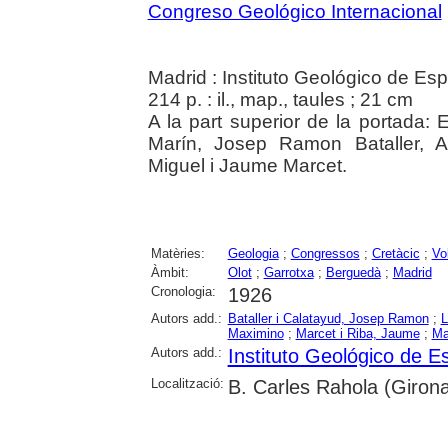
Congreso Geológico Internacional
Madrid : Instituto Geológico de Es
214 p. : il., map., taules ; 21 cm
A la part superior de la portada: 
Marín, Josep Ramon Bataller, A
Miguel i Jaume Marcet.
Matèries:
Geologia
;
Congressos
;
Cretàcic
;
Vo
Àmbit:
Olot
;
Garrotxa
;
Berguedà
;
Madrid
Cronologia:
1926
Autors add.:
Bataller i Calatayud, Josep Ramon
;
L
Maximino
;
Marcet i Riba, Jaume
;
Ma
Autors add.:
Instituto Geológico de 
Localització:
B. Carles Rahola (Girona