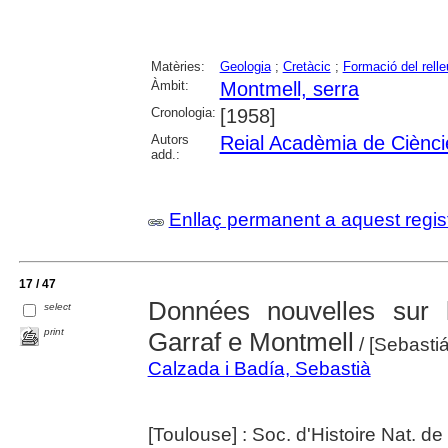
Matèries:
Geologia
;
Cretàcic
;
Formació del relle
Àmbit:
Montmell, serra
Cronologia:
[1958]
Autors
Reial Acadèmia de Cièncie
add.:
Enllaç permanent a aquest regis
17 / 47
Données nouvelles sur 
select
print
Garraf e Montmell
/ [Sebasti
Calzada i Badía, Sebastià
[Toulouse] : Soc. d'Histoire Nat. d