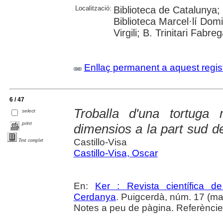
Localització:
Biblioteca de Catalunya;
Biblioteca Marcel·lí Domi
Virgili; B. Trinitari Fabre
Enllaç permanent a aquest regis
6 / 47
Troballa d'una tortuga
select
print
dimensios a la part sud de
Castillo-Visa
Text complet
Castillo-Visa, Oscar
En:
Ker : Revista científica 
Cerdanya
. Puigcerdà, núm. 17 (mai
Notes a peu de pàgina. Referències