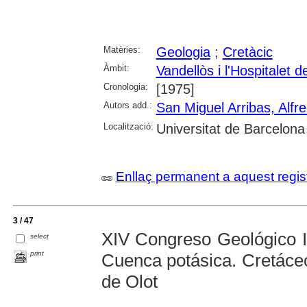
Matèries:
Geologia
;
Cretàcic
Àmbit:
Vandellòs i l'Hospitalet de
Cronologia:
[1975]
Autors add.:
San Miguel Arribas, Alfr
Localització:
Universitat de Barcelona
Enllaç permanent a aquest regis
3 / 47
XIV Congreso Geológico In
select
print
Cuenca potásica. Cretáce
de Olot