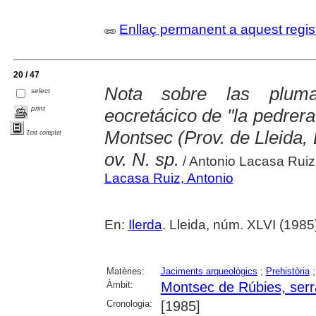
Enllaç permanent a aquest regis
20 / 47
Nota sobre las pluma
select
print
eocretácico de "la pedrera 
Montsec (Prov. de Lleida, 
Text complet
ov. N. sp.
/ Antonio Lacasa Ruiz
Lacasa Ruiz, Antonio
En:
Ilerda
. Lleida, núm. XLVI (1985) 
Matèries:
Jaciments arqueològics
;
Prehistòria
Àmbit:
Montsec de Rúbies, serr
Cronologia:
[1985]