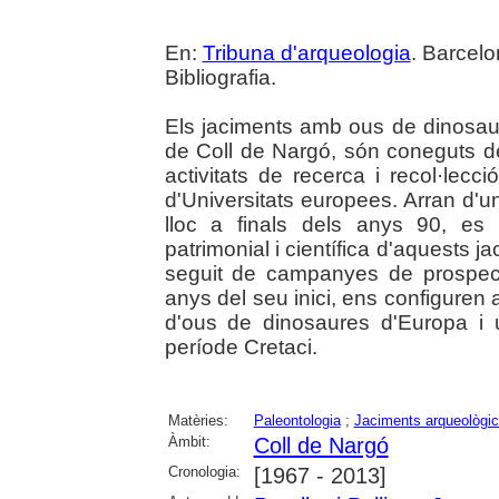
En:
Tribuna d'arqueologia
. Barcelo
Bibliografia.
Els jaciments amb ous de dinosaure
de Coll de Nargó, són coneguts de
activitats de recerca i recol·lec
d'Universitats europees. Arran d'u
lloc a finals dels anys 90, es
patrimonial i científica d'aquests
seguit de campanyes de prospec
anys del seu inici, ens configuren
d'ous de dinosaures d'Europa i
període Cretaci.
Matèries:
Paleontologia
;
Jaciments arqueològi
Àmbit:
Coll de Nargó
Cronologia:
[1967 - 2013]