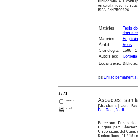
Bibliografia. A la contr
en català, resum en cast
ISBN 8447509826
Matèries:
Tesis do
documen
Matèries:
Església
Àmbit:
Reus
Cronologia:
1588 - 1
Autors add.:
Corbella 
Localització:
Bibliote
Enllaç permanent a 
3 / 71
Aspectes sanita
select
[Microforma]
/ Jordi Pau
print
Pau Roig, Jordi
Barcelona : Publicacion
Dirigida per: Sànchez
Universitaris del Camp 
5 microfitxes ; 11 * 15 cm