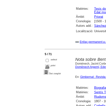
Matèries:
Tesis do
Edat mo
Àmbit:
Priorat
Cronologia:
[1500 - 
Autors add.:
Sànchez 
Localització:
Universit
Enllaç permanent a 
5 / 71
Nota sobre Berna
select
Domènech, Jacint Corbe
print
Domènech Argemí, Ede
Text complet
En:
Gimbernat : Revista 
Matèries:
Biografi
Matèries:
Sentís T
Àmbit:
Riudom
Cronologia:
1807 - 1
Autors add.:
Corbella 