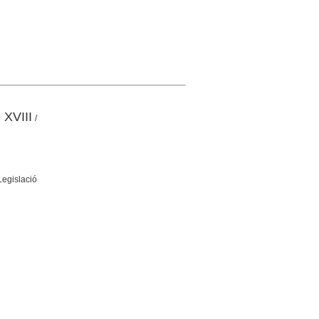
 XVIII
/
Legislació