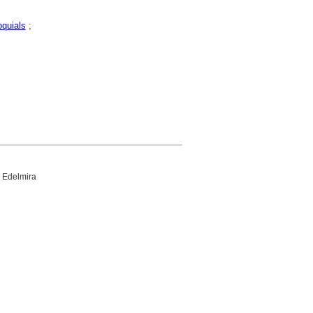
oquials
;
 Edelmira