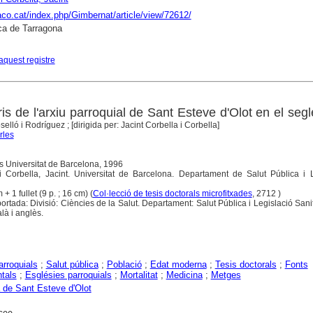
raco.cat/index.php/Gimbernat/article/view/72612/
ca de Tarragona
aquest registre
is de l'arxiu parroquial de Sant Esteve d'Olot en el segl
selló i Rodríguez ; [dirigida per: Jacint Corbella i Corbella]
rles
s Universitat de Barcelona, 1996
 i Corbella, Jacint. Universitat de Barcelona. Departament de Salut Pública i 
 + 1 fullet (9 p. ; 16 cm) (
Col·lecció de tesis doctorals microfitxades
, 2712 )
aportada: Divisió: Ciències de la Salut. Departament: Salut Pública i Legislació Sanit
là i anglès.
arroquials
;
Salut pública
;
Població
;
Edat moderna
;
Tesis doctorals
;
Fonts
tals
;
Esglésies parroquials
;
Mortalitat
;
Medicina
;
Metges
 de Sant Esteve d'Olot