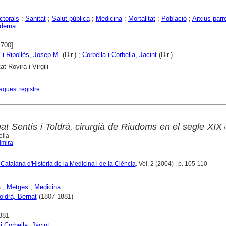
ctorals
;
Sanitat
;
Salut pública
;
Medicina
;
Mortalitat
;
Població
;
Arxius parr
derna
1700]
i Ripollès, Josep M.
(Dir.) ;
Corbella i Corbella, Jacint
(Dir.)
at Rovira i Virgili
aquest registre
t Sentís i Toldrà, cirurgià de Riudoms en el segle XIX
/
lla
lmira
Catalana d'Història de la Medicina i de la Ciència
. Vol. 2 (2004) , p. 105-110
a
;
Metges
;
Medicina
oldrà, Bernat
(1807-1881)
s
881
i Corbella, Jacint