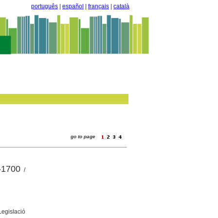
português
|
español
|
français
|
català
go to page
-1700
/
Legislació