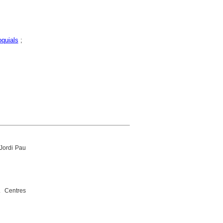
oquials
;
 Jordi Pau
. Centres