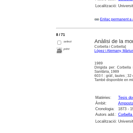
Localització:
Universi
Enllaç permanent a 
8 / 71
Anàlisi de la mo
select
Corbella i Corbella]
print
López i Alemany, Màriu
1989
Dirigida per: Corbella
Sanitària, 1989
603 f. : gràf., taules ; 32
També disponible en mic
Matèries:
Tesis do
Àmbit:
Ampost
Cronologia:
1873 - 1
Autors add.:
Corbella 
Localització:
Universi