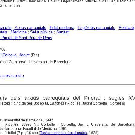
aportada: Divisió: Ciències de la Salut, Departament: Salut Pública i Legislació Sanit
ellà i anglès.
ctorals
;
Arxius parroquials
;
Edat moderna
;
Esglésies parroquials
;
Població
tals
;
Medicina
;
Salut pública
;
Sanitat
 Prioral de Sant Pere de Reus
700
i Corbella, Jacint
(Dir.)
ca de Catalunya; Universitat de Barcelona
aquest registre
ris dels arxius parroquials del Priorat : segles XVI
 i Roig ; [dirigida per: Josep M. Sànchez i Ripollès, Jacint Corbella i Corbella]
s Universitat de Barcelona, 1992
 i Ripollès, Josep M.; Corbella i Corbella, Jacint. Universitat de Barcelona
de Tarragona. Facultat de Medicina, 1991
 + 1 fullet (7 p. ; 16 cm) (
Tesis doctorals microfitxades
, 1628)