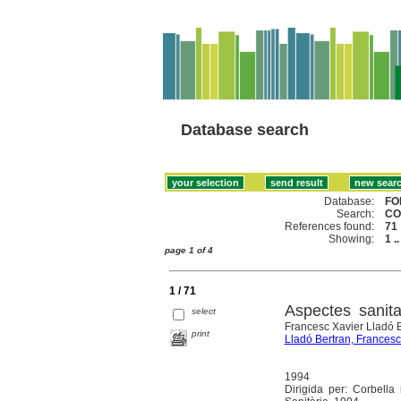
Database search
Database:
FO
Search:
CO
References found:
71
Showing:
1 .
page 1 of 4
1 / 71
Aspectes sanit
select
Francesc Xavier Lladó Ber
print
Lladó Bertran, Francesc
1994
Dirigida per: Corbella