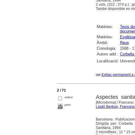
Sanitària, 1994
2 vols. (322 ; 374 p.) : gr
També disponible en mic
Matèries:
Tesis do
documen
Matèries:
Església
Àmbit:
Reus
Cronologia:
1588 - 1
Autors add.:
Corbella 
Localització:
Universi
Enllaç permanent a 
2 / 71
Aspectes sanit
select
[Microforma]
/ Francesc 
print
Lladó Bertran, Francesc
Barcelona : Publicacion
Dirigida per: Corbella
Sanitària, 1994
2 microfitxes ; 11 * 15 cm