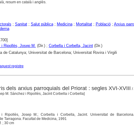
alà, resum en català i anglès.
ctorals
;
Sanitat
;
Salut pública
;
Medicina
;
Mortalitat
;
Població
;
Arxius parr
derna
1700]
i Ripollès, Josep M.
(Dir.) ;
Corbella i Corbella, Jacint
(Dir.)
a de Catalunya; Universitat de Barcelona; Universitat Rovira i Virgili
aquest registre
is dels arxius parroquials del Priorat : segles XVI-XVIII
/
osep M. Sànchez i Ripollès, Jacint Corbella i Corbella]
 i Ripollès, Josep M.; Corbella i Corbella, Jacint. Universitat de Barcelona
de Tarragona. Facultat de Medicina, 1991
àf. ; 30 cm