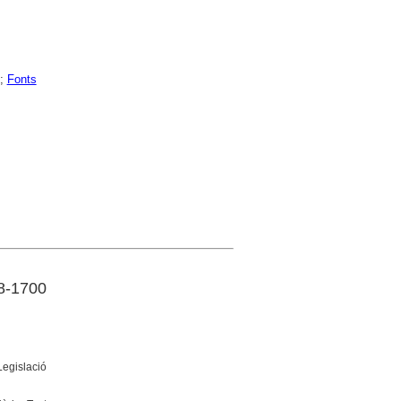
;
Fonts
8-1700
Legislació