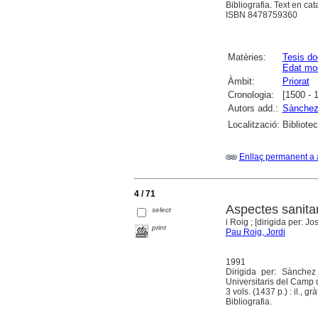
Bibliografia. Text en cat
ISBN 8478759360
Matèries:
Tesis do
Edat mo
Àmbit:
Priorat
Cronologia:
[1500 - 
Autors add.:
Sànchez 
Localització:
Bibliotec
Enllaç permanent a 
4 / 71
Aspectes sanitar
select
i Roig ; [dirigida per: J
print
Pau Roig, Jordi
1991
Dirigida per: Sànchez
Universitaris del Camp 
3 vols. (1437 p.) : il., gr
Bibliografia.