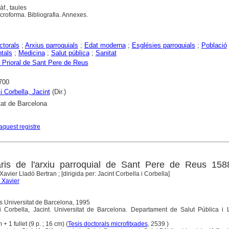
àf., taules
roforma. Bibliografia. Annexes.
ctorals
;
Arxius parroquials
;
Edat moderna
;
Esglésies parroquials
;
Població
tals
;
Medicina
;
Salut pública
;
Sanitat
 Prioral de Sant Pere de Reus
700
i Corbella, Jacint
(Dir.)
tat de Barcelona
aquest registre
aris de l'arxiu parroquial de Sant Pere de Reus 158
Xavier Lladó Bertran ; [dirigida per: Jacint Corbella i Corbella]
 Xavier
s Universitat de Barcelona, 1995
 i Corbella, Jacint. Universitat de Barcelona. Departament de Salut Pública i 
 + 1 fullet (9 p. ; 16 cm) (
Tesis doctorals microfitxades
, 2539 )