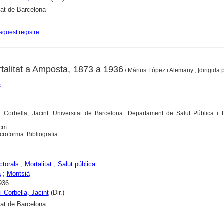
tat de Barcelona
aquest registre
rtalitat a Amposta, 1873 a 1936
/ Màrius López i Alemany ; [dirigida p
s
 i Corbella, Jacint. Universitat de Barcelona. Departament de Salut Pública i 
 cm
roforma. Bibliografia.
ctorals
;
Mortalitat
;
Salut pública
a
;
Montsià
936
i Corbella, Jacint
(Dir.)
tat de Barcelona