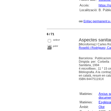
Accés:
https://
Localització:
B. Públi
Enllaç permanent a 
6 / 71
Aspectes sanitar
select
[Microforma]
/ Carles Ro
print
Roselló i Rodríguez, Ca
Barcelona : Publicacion
Dirigida per: Corbella
Sanitària, 1994
4 microfitxes ; 11 * 15 cm
Bibliografia. A la contr
en català, resum en cata
ISBN 844751191X
Matèries:
Arxius p
documen
Matèries:
Església
Àmbit:
Olot