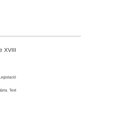
e XVIII
Legislació
ària. Text