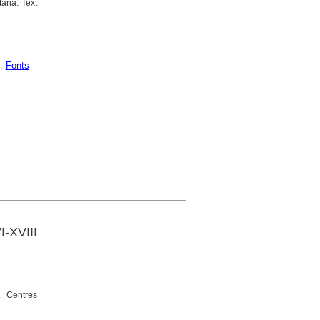
ària. Text
;
Fonts
-XVIII
. Centres