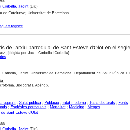
699
i Corbella, Jacint
(Dir.)
ca de Catalunya; Universitat de Barcelona
aquest registre
is de l'arxiu parroquial de Sant Esteve d'Olot en el segle
z ; [dirigida per: Jacint Corbella i Corbella]
rles
 i Corbella, Jacint. Universitat de Barcelona. Departament de Salut Pública i 
àf.
roforma. Bibliografia. Apèndix.
arroquials
;
Salut pública
;
Població
;
Edat moderna
;
Tesis doctorals
;
Fonts
tals
;
Esglésies parroquials
;
Mortalitat
;
Medicina
;
Metges
 de Sant Esteve d'Olot
699
i Corbella, Jacint
(Dir.)