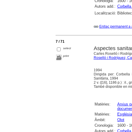
Cronologia:
1600 - 1
Autors add.:
Corbella 
Localització:
Bibliote
Enllaç permanent a 
7 / 71
Aspectes sanitar
select
Carles Roselló i Rodrígue
print
Roselló i Rodríguez, Ca
1994
Dirigida per: Corbella
Sanitària, 1994
2 v. ([16], 1186 p.) : il., gr
També disponible en mic
Matèries:
Arxius p
documen
Matèries:
Església
Àmbit:
Olot
Cronologia:
1600 - 1
Autors add.:
Corbella 