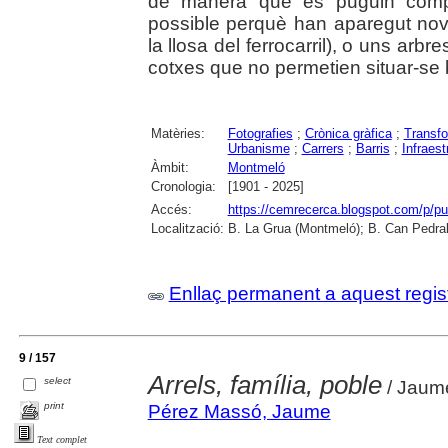
de manera que es puguin comp
possible perquè han aparegut nov
la llosa del ferrocarril), o uns arb
cotxes que no permetien situar-se 
Matèries:
Fotografies
;
Crònica gràfica
;
Transfo
Urbanisme
;
Carrers
;
Barris
;
Infraest
Àmbit:
Montmeló
Cronologia:
[1901 - 2025]
Accés:
https://cemrecerca.blogspot.com/p/pu
Localització:
B. La Grua (Montmeló); B. Can Pedral
Enllaç permanent a aquest regis
9 / 157
Arrels, família, poble
select
/ Jaum
print
Pérez Massó, Jaume
Text complet