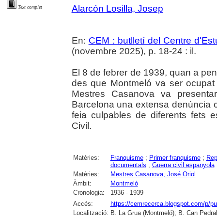
Alarcón Losilla, Josep
Text complet
En:
CEM : butlletí del Centre d'E
(novembre 2025), p. 18-24 : il.
El 8 de febrer de 1939, quan a pe
des que Montmeló va ser ocupat p
Mestres Casanova va presentar
Barcelona una extensa denúncia c
feia culpables de diferents fets 
Civil.
Matèries:
Franquisme
;
Primer franquisme
;
Rep
documentals
;
Guerra civil espanyola
Matèries:
Mestres Casanova, José Oriol
Àmbit:
Montmeló
Cronologia:
1936 - 1939
Accés:
https://cemrecerca.blogspot.com/p/pu
Localització:
B. La Grua (Montmeló); B. Can Pedral