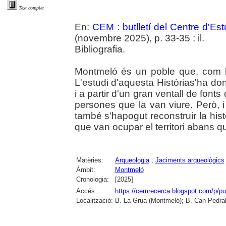
Text complet
En:
CEM : butlletí del Centre d'E
(novembre 2025), p. 33-35 : il.
Bibliografia.
Montmeló és un poble que, com bé
L'estudi d'aquesta Històrias'ha don
i a partir d'un gran ventall de font
persones que la van viure. Però,
també s'hapogut reconstruir la hist
que van ocupar el territori abans q
Matèries:
Arqueologia
;
Jaciments arqueològics
Àmbit:
Montmeló
Cronologia:
[2025]
Accés:
https://cemrecerca.blogspot.com/p/pu
Localització:
B. La Grua (Montmeló); B. Can Pedral