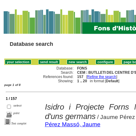
Database search
Database:
FONS
Search:
CEM : BUTLLETI DEL CENTRE D'
References found:
157
[
Refine the search
]
Showing:
1 .. 20
in format [
Default
]
page 1 of 8
1 / 157
Isidro i Projecte Forns 
select
print
d'uns germans
/ Jaume Pérez
Pérez Massó, Jaume
Text complet