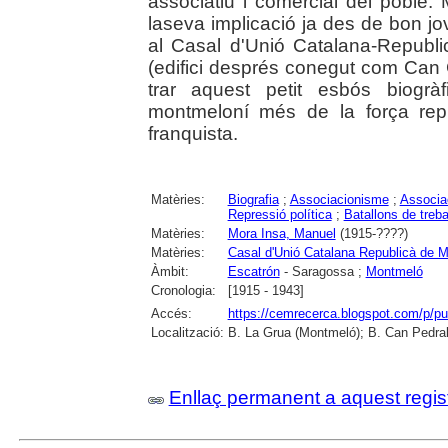
associatiu i comercial del poble
laseva implicació ja des de bon j
al Casal d'Unió Catalana-Republi
(edifici després conegut com Can 
trar aquest petit esbós biogr
montmeloní més de la força repr
franquista.
Matèries:
Biografia
;
Associacionisme
;
Associa
Repressió política
;
Batallons de treba
Matèries:
Mora Insa, Manuel
(1915-????)
Matèries:
Casal d'Unió Catalana Republicà de 
Àmbit:
Escatrón
- Saragossa ;
Montmeló
Cronologia:
[1915 - 1943]
Accés:
https://cemrecerca.blogspot.com/p/pu
Localització:
B. La Grua (Montmeló); B. Can Pedrals
Enllaç permanent a aquest regis