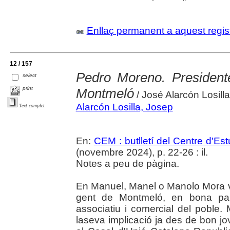
Enllaç permanent a aquest regis
12 / 157
Pedro Moreno. President
select
print
Montmeló
/ José Alarcón Losilla
Alarcón Losilla, Josep
Text complet
En:
CEM : butlletí del Centre d'E
(novembre 2024), p. 22-26 : il.
Notes a peu de pàgina.
En Manuel, Manel o Manolo Mora 
gent de Montmeló, en bona part
associatiu i comercial del poble
laseva implicació ja des de bon j