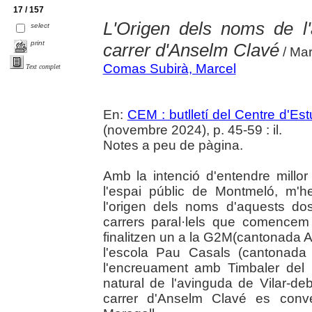
17 / 157
L'Origen dels noms de l'
select
print
carrer d'Anselm Clavé
/ Ma
Comas Subirà, Marcel
Text complet
En:
CEM : butlletí del Centre d'E
(novembre 2024), p. 45-59 : il.
Notes a peu de pàgina.
Amb la intenció d'entendre millo
l'espai públic de Montmeló, m'h
l'origen dels noms d'aquests do
carrers paral·lels que comencem 
finalitzen un a la G2M(cantonada A
l'escola Pau Casals (cantonada
l'encreuament amb Timbaler del 
natural de l'avinguda de Vilar-de
carrer d'Anselm Clavé es conve