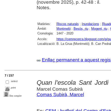
(novembre 2025), p. 42-48 : il.
Notes.
Matèries:
Riscos naturals
;
Inundacions
;
Riuad
Àmbit:
Montmeló
;
Besòs, riu
;
Mogent, riu
;
Cronologia:
1447 - 2020
Accés:
https://cemrecerca.blogspot.com/p/pu
Localització:
B. La Grua (Montmeló); B. Can Pedral
Enllaç permanent a aquest regis
7 / 157
Quan l'escola Sant Jord
select
print
Marcel Comas Subirà
Comas Subirà, Marcel
Text complet
En:
CEM : butlletí del Centre d'E