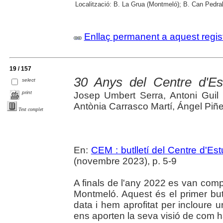
Localització:
B. La Grua (Montmeló); B. Can Pedrals
Enllaç permanent a aquest regis
19 / 157
30 Anys del Centre d'E
select
print
Josep Umbert Serra, Antoni Guil
Antònia Carrasco Martí, Ángel Piñ
Text complet
En:
CEM : butlletí del Centre d'E
(novembre 2023), p. 5-9
A finals de l'any 2022 es van comp
Montmeló. Aquest és el primer but
data i hem aprofitat per incloure
ens aporten la seva visió de com h