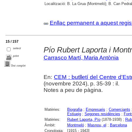
Localització:
B. La Grua (Montmeló); B. Can Pedrals
Enllaç permanent a aquest regis
15 / 157
Pío Rubert Laporta i Mont
select
print
Carrasco Martí, Maria Antònia
Text complet
En:
CEM : butlletí del Centre d'E
(novembre 2024), p. 35-39 : il.
Notes a peu de pàgina.
Matèries:
Biografia
;
Empresaris
;
Comerciants
Estiueig
;
Segones residències
;
Font
Matèries:
Rubert Laporta, Pío
(1878-1938) ;
Rube
Àmbit:
Montmeló
;
Masnou, el
;
Barcelona
Cronologia:
[1915 - 1943]