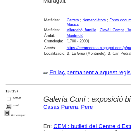
Maragall.
Matèries:
Carrers
;
Nomenclàtors
;
Fonts docum
Músics
Matèries:
Vilardebó, família
;
Clavé i Camps, J
Àmbit:
Montmeló
Cronologia:
[1700 - 2000]
Accés:
https://cemrecerca.blogspot.com/p/pu
Localització:
B. La Grua (Montmeló); B. Can Pedrals
Enllaç permanent a aquest regis
18 / 157
Galeria Cuní : exposició b
select
print
Casas Parera, Pere
Text complet
En:
CEM : butlletí del Centre d'E