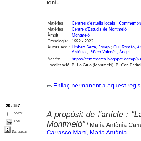
teniu.
Matèries:
Centres d'estudis locals
;
Commemora
Matèries:
Centre d'Estudis de Montmeló
Àmbit:
Montmeló
Cronologia:
1992 - 2022
Autors add.:
Umbert Serra, Josep
;
Guil Román, An
Antònia
;
Piñero Valadés, Ángel
Accés:
https://cemrecerca.blogspot.com/p/pu
Localització:
B. La Grua (Montmeló); B. Can Pedrals
Enllaç permanent a aquest regis
20 / 157
A propòsit de l'article : "
select
print
Montmeló"
/ Maria Antònia Carr
Carrasco Martí, Maria Antònia
Text complet