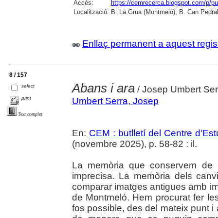
Accés:
https://cemrecerca.blogspot.com/p/pu
Localització:
B. La Grua (Montmeló); B. Can Pedral
Enllaç permanent a aquest regis
8 / 157
Abans i ara
select
/ Josep Umbert Ser
print
Umbert Serra, Josep
Text complet
En:
CEM : butlletí del Centre d'E
(novembre 2025), p. 58-82 : il.
La memòria que conservem de c
imprecisa. La memòria dels canv
comparar imatges antigues amb ima
de Montmeló. Hem procurat fer les
fos possible, des del mateix punt i