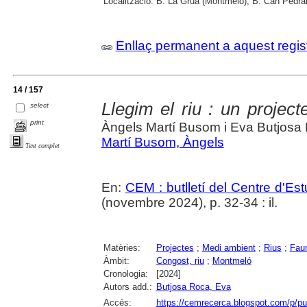
Localització:
B. La Grua (Montmeló); B. Can Pedrals
Enllaç permanent a aquest regis
14 / 157
Llegim el riu : un project
select
print
Àngels Martí Busom i Eva Butjosa
Martí Busom, Àngels
Text complet
En:
CEM : butlletí del Centre d'E
(novembre 2024), p. 32-34 : il.
Matèries:
Projectes
;
Medi ambient
;
Rius
;
Fau
Àmbit:
Congost, riu
;
Montmeló
Cronologia:
[2024]
Autors add.:
Butjosa Roca, Eva
Accés:
https://cemrecerca.blogspot.com/p/pu