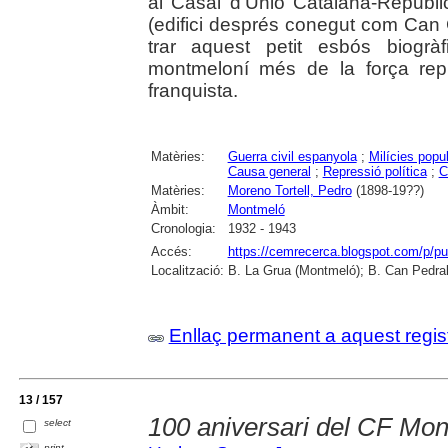
al Casal d'Unió Catalana-Republi
(edifici després conegut com Can 
trar aquest petit esbós biogr
montmeloní més de la força repr
franquista.
Matèries:
Guerra civil espanyola
;
Milícies popu
Causa general
;
Repressió política
;
C
Matèries:
Moreno Tortell, Pedro
(1898-19??)
Àmbit:
Montmeló
Cronologia:
1932 - 1943
Accés:
https://cemrecerca.blogspot.com/p/pu
Localització:
B. La Grua (Montmeló); B. Can Pedrals
Enllaç permanent a aquest regis
13 / 157
100 aniversari del CF Mo
select
print