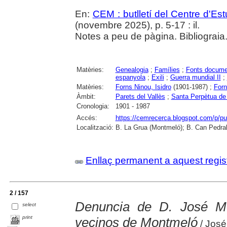
En:
CEM : butlletí del Centre d'E
(novembre 2025), p. 5-17 : il.
Notes a peu de pàgina. Bibliograia
Matèries:
Genealogia
;
Famílies
;
Fonts docume
espanyola
;
Exili
;
Guerra mundial II
;
Matèries:
Forns Ninou, Isidro
(1901-1987) ;
Forn
Àmbit:
Parets del Vallès
;
Santa Perpètua d
Cronologia:
1901 - 1987
Accés:
https://cemrecerca.blogspot.com/p/pu
Localització:
B. La Grua (Montmeló); B. Can Pedral
Enllaç permanent a aquest regis
2 / 157
Denuncia de D. José M
select
print
vecinos de Montmeló
/ José