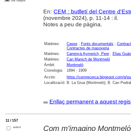
Text complet
En:
CEM : butlletí del Centre d'E
(novembre 2024), p. 11-14 : il.
Notes a peu de pàgina.
Matèries:
Cases
;
Fonts documentals
;
Contrac
Contractes de masoveria
Matèries:
Carrençà Aymerich, Pere
;
Elias Guàr
Matèries:
Can Manich de Montmeló
Àmbit:
Montmeló
Cronologia:
1894 - 1909
Accés:
https://cemrecerca.blogspot.com/p/pu
Localització:
B. La Grua (Montmeló); B. Can Pedrals
Enllaç permanent a aquest regis
11 / 157
Com m'imagino Montmeló
select