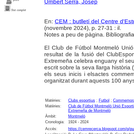
Umbert Serra, Josep
Text complet
En:
CEM : butlletí del Centre d'E
(novembre 2024), p. 27-31 : il.
Notes a peu de pàgina. Bibliografia
El Club de Fútbol Montmeló Uni
resultat de la fusió del ClubEspo
Extremeña celebra enguany el seu 
escrit sobre la seva llarga història
els seus inicis i elsactes comme
organitzat durant aquests 100 anys
Matèries:
Clubs esportius
;
Futbol
;
Commemora
Matèries:
Club de Fútbol Montmeló Unió Esport
Extremeña de Montmeló
Àmbit:
Montmeló
Cronologia:
1924 - 2024
Accés:
https://cemrecerca.blogspot.com/p/pu