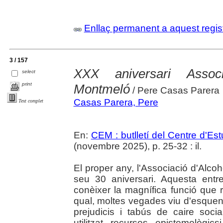
Enllaç permanent a aquest regis
3 / 157
XXX aniversari Assoc
select
print
Montmeló
/ Pere Casas Parera
Casas Parera, Pere
Text complet
En:
CEM : butlletí del Centre d'E
(novembre 2025), p. 25-32 : il.
El proper any, l'Associació d'Alc
seu 30 aniversari. Aquesta entr
conèixer la magnífica funció que re
qual, moltes vegades viu d'esquen
prejudicis i tabús de caire socia
utilitzat recursos epistemològic