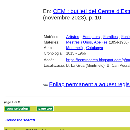
En:
CEM : butlletí del Centre d'E
(novembre 2023), p. 10
Matèries:
Artistes
;
Escriptors
;
Famílies
;
Font
Matèries:
Mestres i Oñós, Apel·les
(1854-1936)
Àmbit:
Montmeló
;
Catalunya
Cronologia:
1815 - 1966
Accés:
https://cemrecerca.blogspot.com/p/pu
Localització:
B. La Grua (Montmeló); B. Can Pedrals
Enllaç permanent a aquest regis
page 1 of 8
Refine the search