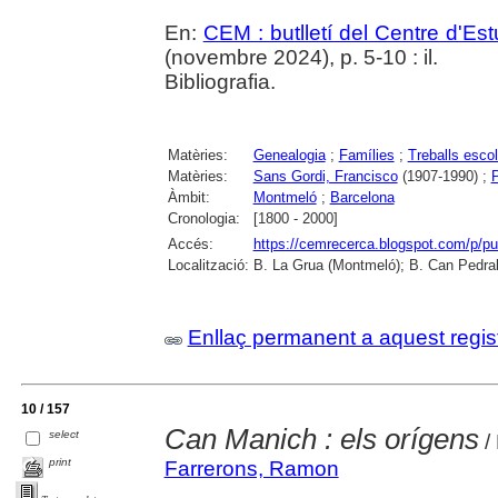
En:
CEM : butlletí del Centre d'E
(novembre 2024), p. 5-10 : il.
Bibliografia.
Matèries:
Genealogia
;
Famílies
;
Treballs esco
Matèries:
Sans Gordi, Francisco
(1907-1990) ;
P
Àmbit:
Montmeló
;
Barcelona
Cronologia:
[1800 - 2000]
Accés:
https://cemrecerca.blogspot.com/p/pu
Localització:
B. La Grua (Montmeló); B. Can Pedrals
Enllaç permanent a aquest regis
10 / 157
Can Manich : els orígens
select
/
print
Farrerons, Ramon