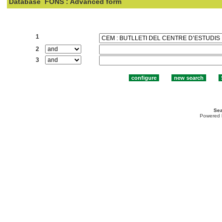
Database
FONS : Advanced form
Search:
1
2
3
Sea
Powered