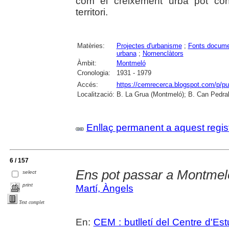
com el creixement urbà pot con
territori.
Matèries:
Projectes d'urbanisme
;
Fonts docume
urbana
;
Nomenclàtors
Àmbit:
Montmeló
Cronologia:
1931 - 1979
Accés:
https://cemrecerca.blogspot.com/p/pu
Localització:
B. La Grua (Montmeló); B. Can Pedral
Enllaç permanent a aquest regis
6 / 157
Ens pot passar a Montmel
select
print
Martí, Àngels
Text complet
En:
CEM : butlletí del Centre d'E