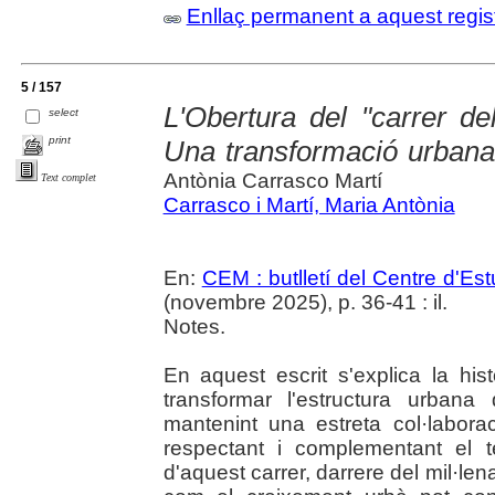
Enllaç permanent a aquest regis
5 / 157
L'Obertura del "carrer de
select
print
Una transformació urbana 
Antònia Carrasco Martí
Text complet
Carrasco i Martí, Maria Antònia
En:
CEM : butlletí del Centre d'E
(novembre 2025), p. 36-41 : il.
Notes.
En aquest escrit s'explica la hi
transformar l'estructura urban
mantenint una estreta col·laborac
respectant i complementant el tei
d'aquest carrer, darrere del mil·len