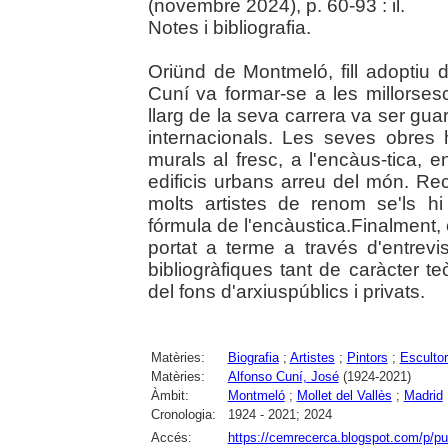
(novembre 2024), p. 60-93 : il.
Notes i bibliografia.
Oriünd de Montmeló, fill adoptiu d
Cuní va formar-se a les millorsesco
llarg de la seva carrera va ser gu
internacionals. Les seves obres 
murals al fresc, a l'encàus-tica, e
edificis urbans arreu del món. Re
molts artistes de renom se'ls hi
fórmula de l'encàustica.Finalment, 
portat a terme a través d'entrevi
bibliogràfiques tant de caràcter t
del fons d'arxiuspúblics i privats.
Matèries:
Biografia
;
Artistes
;
Pintors
;
Esculto
Matèries:
Alfonso Cuní, José
(1924-2021)
Àmbit:
Montmeló
;
Mollet del Vallès
;
Madrid
Cronologia:
1924 - 2021; 2024
Accés:
https://cemrecerca.blogspot.com/p/pu