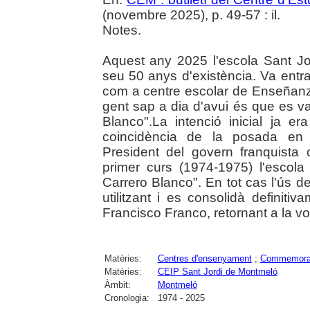
(novembre 2025), p. 49-57 : il.
Notes.
Aquest any 2025 l'escola Sant Jor
seu 50 anys d'existència. Va entr
com a centre escolar de Enseñan
gent sap a dia d'avui és que es v
Blanco".La intenció inicial ja e
coincidència de la posada en 
President del govern franquista 
primer curs (1974-1975) l'escola
Carrero Blanco". En tot cas l'ús d
utilitzant i es consolidà definitiv
Francisco Franco, retornant a la volu
Matèries:
Centres d'ensenyament
;
Commemora
Matèries:
CEIP Sant Jordi de Montmeló
Àmbit:
Montmeló
Cronologia:
1974 - 2025