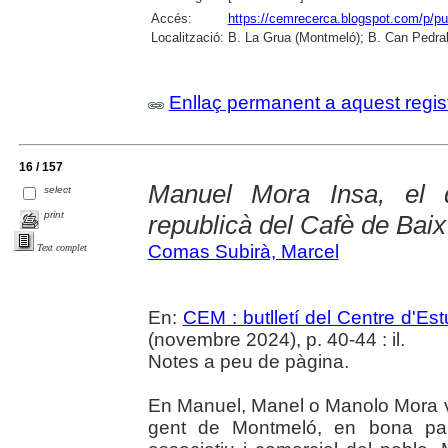
Accés:
https://cemrecerca.blogspot.com/p/pu
Localització:
B. La Grua (Montmeló); B. Can Pedrals
Enllaç permanent a aquest regis
16 / 157
Manuel Mora Insa, el d
select
print
republicà del Cafè de Baix
Comas Subirà, Marcel
Text complet
En:
CEM : butlletí del Centre d'E
(novembre 2024), p. 40-44 : il.
Notes a peu de pàgina.
En Manuel, Manel o Manolo Mora 
gent de Montmeló, en bona part