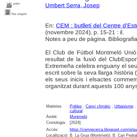
print
Umbert Serra, Josep
Text complet
En:
CEM : butlletí del Centre d'E
(novembre 2024), p. 15-21 : il.
Notes a peu de pàgina. Bibliografia
El Club de Fútbol Montmeló Uni
resultat de la fusió del ClubEspo
Extremeña celebra enguany el seu 
escrit sobre la seva llarga història
els seus inicis i elsactes comme
organitzat durant aquests 100 anys
Matèries:
Pobles
;
Canvi climàtic
;
Urbanisme
;
cultural
Àmbit:
Montmeló
Cronologia:
[2024]
Accés:
https://cemrecerca.blogspot.com/p/pu
Localització:
B. La Grua (Montmeló); B. Can Pedrals