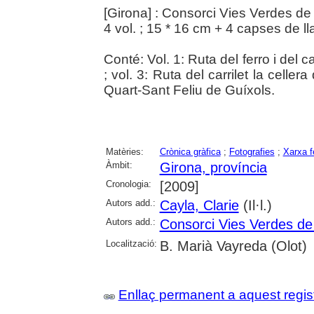
[Girona] : Consorci Vies Verdes de
4 vol. ; 15 * 16 cm + 4 capses de ll
Conté: Vol. 1: Ruta del ferro i del c
; vol. 3: Ruta del carrilet la cellera
Quart-Sant Feliu de Guíxols.
Matèries:
Crònica gràfica
;
Fotografies
;
Xarxa f
Àmbit:
Girona, província
Cronologia:
[2009]
Autors add.:
Cayla, Clarie
(Il·l.)
Autors add.:
Consorci Vies Verdes de
Localització:
B. Marià Vayreda (Olot)
Enllaç permanent a aquest regis