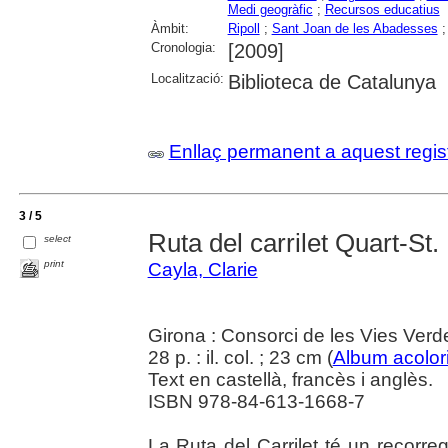
Medi geogràfic
;
Recursos educatius
Àmbit:
Ripoll
;
Sant Joan de les Abadesses
Cronologia:
[2009]
Localització:
Biblioteca de Catalunya
Enllaç permanent a aquest regis
3 / 5
Ruta del carrilet Quart-St.
select
print
Cayla, Clarie
Girona : Consorci de les Vies Ver
28 p. : il. col. ; 23 cm (
Album acolori
Text en castellà, francès i anglès.
ISBN 978-84-613-1668-7
La Ruta del Carrilet té un recor