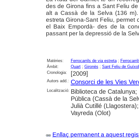
des de Girona fins a Sant Feliu de
alt a Cassà de la Selva (136 m). 
estreta Girona-Sant Feliu, permet
el Baix Empordà- des de la conca
passant per la depressió de la Sel
Matèries:
Ferrocarrils de via estreta
;
Ferrocarril
Àmbit:
Quart
;
Gironès
;
Sant Feliu de Guíxo
Cronologia:
[2009]
Autors add.:
Consorci de les Vies Ve
Localització:
Biblioteca de Catalunya;
Pública (Cassà de la Sel
Julià Cutillé (Llagostera
Vayreda (Olot)
Enllaç permanent a aquest regis