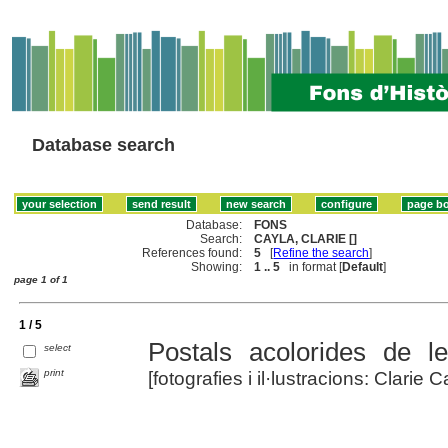
Database search
Database:
FONS
Search:
CAYLA, CLARIE []
References found:
5
[
Refine the search
]
Showing:
1 .. 5
in format [
Default
]
page 1 of 1
1 / 5
Postals acolorides de l
select
print
[fotografies i il·lustracions: Clarie C