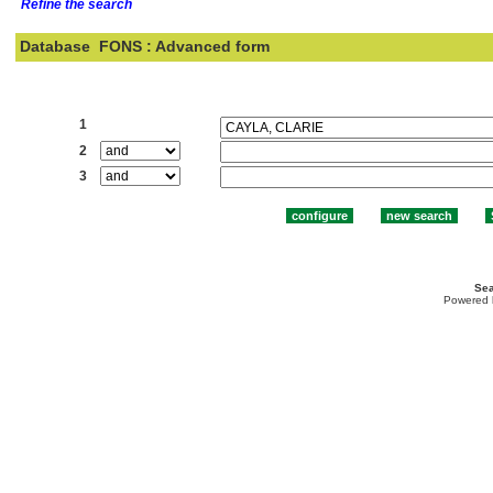
Refine the search
Database
FONS : Advanced form
Search:
1
2
3
Sea
Powered