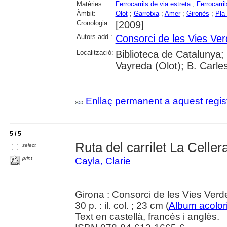
Matèries:
Ferrocarrils de via estreta
;
Ferrocarril
Àmbit:
Olot
;
Garrotxa
;
Amer
;
Gironès
;
Pla 
Cronologia:
[2009]
Autors add.:
Consorci de les Vies Ve
Localització:
Biblioteca de Catalunya;
Vayreda (Olot); B. Carle
Enllaç permanent a aquest regis
5 / 5
Ruta del carrilet La Celle
select
print
Cayla, Clarie
Girona : Consorci de les Vies Ver
30 p. : il. col. ; 23 cm (
Album acolori
Text en castellà, francès i anglès.