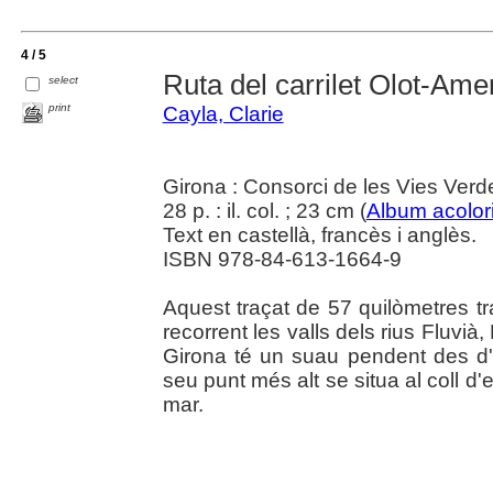
4 / 5
Ruta del carrilet Olot-Ame
select
print
Cayla, Clarie
Girona : Consorci de les Vies Ver
28 p. : il. col. ; 23 cm (
Album acolori
Text en castellà, francès i anglès.
ISBN 978-84-613-1664-9
Aquest traçat de 57 quilòmetres t
recorrent les valls dels rius Fluvià,
Girona té un suau pendent des d'O
seu punt més alt se situa al coll d'
mar.