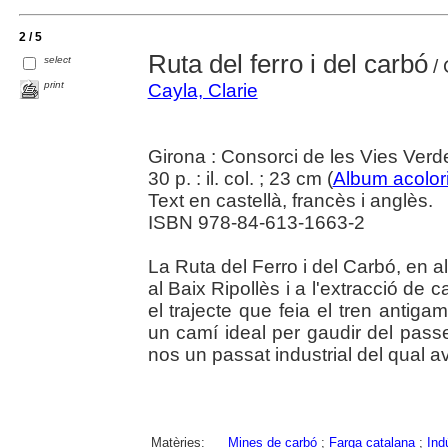
2 / 5
Ruta del ferro i del carbó
select
/ 
print
Cayla, Clarie
Girona : Consorci de les Vies Ver
30 p. : il. col. ; 23 cm (
Album acolori
Text en castellà, francès i anglès.
ISBN 978-84-613-1663-2
La Ruta del Ferro i del Carbó, en al·
al Baix Ripollès i a l'extracció de
el trajecte que feia el tren antig
un camí ideal per gaudir del passe
nos un passat industrial del qual 
Matèries:
Mines de carbó
;
Farga catalana
;
Ind