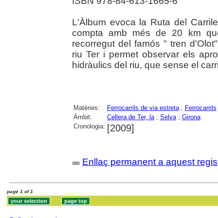
ISBN 978-84-613-1665-6
L'Àlbum evoca la Ruta del Carrile
compta amb més de 20 km que r
recorregut del famós " tren d'Olot"
riu Ter i permet observar els apr
hidràulics del riu, que sense el carr
Matèries:
Ferrocarrils de via estreta
;
Ferrocarrils
Àmbit:
Cellera de Ter, la
;
Selva
;
Girona
Cronologia:
[2009]
Enllaç permanent a aquest regis
page 1 of 1