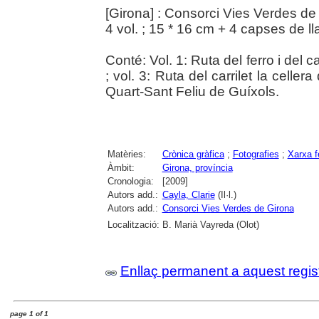
[Girona] : Consorci Vies Verdes de
4 vol. ; 15 * 16 cm + 4 capses de ll
Conté: Vol. 1: Ruta del ferro i del c
; vol. 3: Ruta del carrilet la cellera
Quart-Sant Feliu de Guíxols.
Matèries:
Crònica gràfica
;
Fotografies
;
Xarxa f
Àmbit:
Girona, província
Cronologia:
[2009]
Autors add.:
Cayla, Clarie
(Il·l.)
Autors add.:
Consorci Vies Verdes de Girona
Localització:
B. Marià Vayreda (Olot)
Enllaç permanent a aquest regis
page 1 of 1