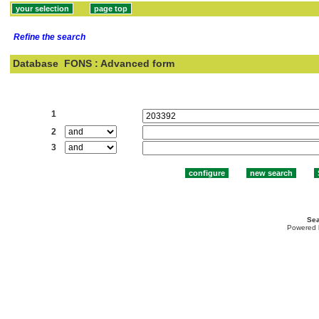
Refine the search
Database
FONS : Advanced form
Search:
1
2
3
Sea
Powered