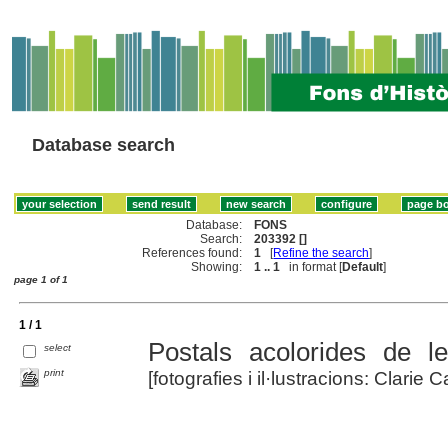
Database search
Database:
FONS
Search:
203392 []
References found:
1
[
Refine the search
]
Showing:
1 .. 1
in format [
Default
]
page 1 of 1
1 / 1
Postals acolorides de l
select
print
[fotografies i il·lustracions: Clarie C