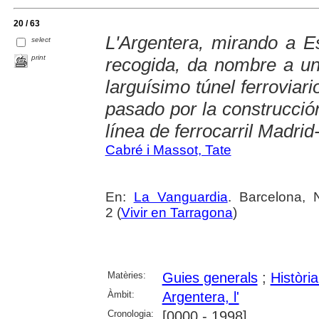
20 / 63
L'Argentera, mirando a E
select
print
recogida, da nombre a u
larguísimo túnel ferroviari
pasado por la construcció
línea de ferrocarril Madri
Cabré i Massot, Tate
En:
La Vanguardia
. Barcelona,
2 (
Vivir en Tarragona
)
Matèries:
Guies generals
;
Històri
Àmbit:
Argentera, l'
Cronologia:
[0000 - 1998]