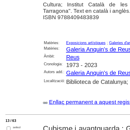
Cultura; Institut Català de le
Tarragona". Text en català i anglès
ISBN 9788409483839
Matèries:
Exposicions artístiques
;
Galeries d'ar
Matèries:
Galeria Anquin's de Reu
Àmbit:
Reus
Cronologia:
1973 - 2023
Autors add.:
Galeria Anquin's de Reu
Localització:
Biblioteca de Catalunya;
Enllaç permanent a aquest regis
13 / 63
Cubisme i avantguarda : G
select