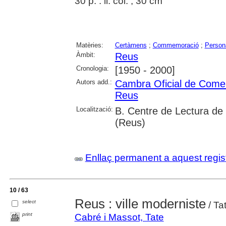
30 p. : il. col. ; 30 cm
Matèries:
Certàmens
;
Commemoració
;
Persona
Àmbit:
Reus
Cronologia:
[1950 - 2000]
Autors add.:
Cambra Oficial de Comerç
Reus
Localització:
B. Centre de Lectura de
(Reus)
Enllaç permanent a aquest regis
10 / 63
Reus : ville moderniste
select
/ Ta
print
Cabré i Massot, Tate