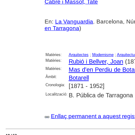
Cabré i Massot, Tate
En:
La Vanguardia
. Barcelona, Nú
en Tarragona
)
Matèries:
Arquitectes
;
Modernisme
;
Arquitectu
Matèries:
Rubió i Bellver, Joan
(18
Matèries:
Mas d'en Perdiu de Botar
Àmbit:
Botarell
Cronologia:
[1871 - 1952]
Localització:
B. Pública de Tarragona
Enllaç permanent a aquest regis