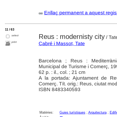
Enllaç permanent a aquest regis
11 / 63
Reus : modernisty city
select
/ Tat
print
Cabré i Massot, Tate
Barcelona ; Reus : Mediterràn
Municipal de Turisme i Comerç, 1
62 p. : il., col. ; 21 cm
A la portada: Ajuntament de Re
Comerç. Tít. orig.: Reus, ciutat mod
ISBN 8483340593
Matèries:
Guies turístiques
;
Arquitectura
;
Edifi