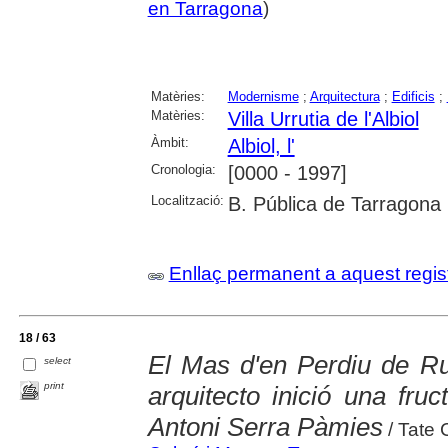
en Tarragona
)
Matèries:
Modernisme
;
Arquitectura
;
Edificis
;
Matèries:
Villa Urrutia de l'Albiol
Àmbit:
Albiol, l'
Cronologia:
[0000 - 1997]
Localització:
B. Pública de Tarragona
Enllaç permanent a aquest regis
18 / 63
El Mas d'en Perdiu de Ru
select
print
arquitecto inició una fruc
Antoni Serra Pàmies
/ Tate 