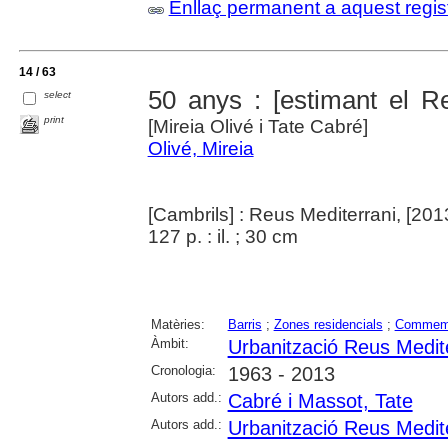
Enllaç permanent a aquest regis
14 / 63
50 anys : [estimant el R
select
print
[Mireia Olivé i Tate Cabré]
Olivé, Mireia
[Cambrils] : Reus Mediterrani, [201
127 p. : il. ; 30 cm
Matèries:
Barris
;
Zones residencials
;
Commemo
Àmbit:
Urbanització Reus Medit
Cronologia:
1963 - 2013
Autors add.:
Cabré i Massot, Tate
Autors add.:
Urbanització Reus Medit