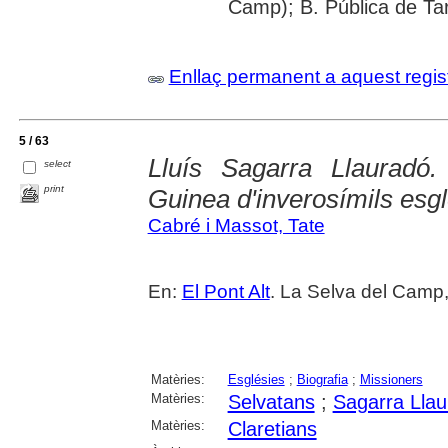
Camp); B. Pública de Ta
Enllaç permanent a aquest regis
5 / 63
Lluís Sagarra Llauradó
select
print
Guinea d'inverosímils esgl
Cabré i Massot, Tate
En:
El Pont Alt
. La Selva del Camp,
Matèries:
Esglésies
;
Biografia
;
Missioners
Matèries:
Selvatans
;
Sagarra Llau
Matèries:
Claretians