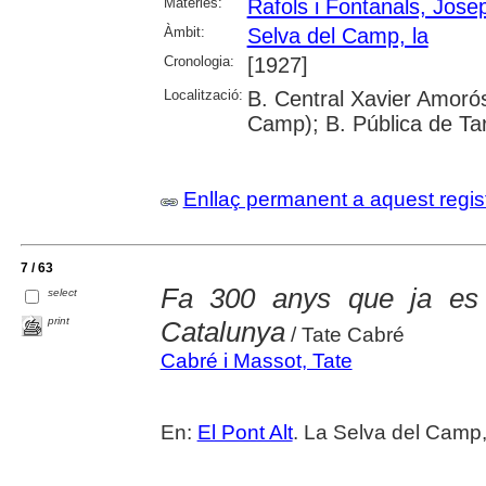
Matèries:
Rafols i Fontanals, Jose
Àmbit:
Selva del Camp, la
Cronologia:
[1927]
Localització:
B. Central Xavier Amorós
Camp); B. Pública de Ta
Enllaç permanent a aquest regis
7 / 63
Fa 300 anys que ja es 
select
print
Catalunya
/ Tate Cabré
Cabré i Massot, Tate
En:
El Pont Alt
. La Selva del Camp,