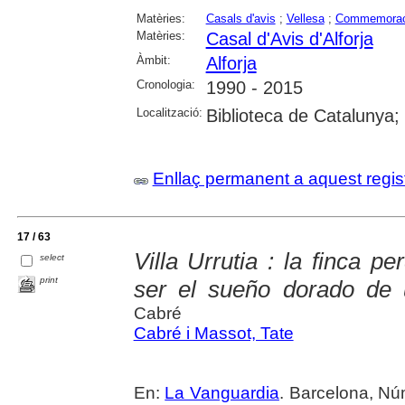
Matèries:
Casals d'avis
;
Vellesa
;
Commemorac
Matèries:
Casal d'Avis d'Alforja
Àmbit:
Alforja
Cronologia:
1990 - 2015
Localització:
Biblioteca de Catalunya;
Enllaç permanent a aquest regis
17 / 63
Villa Urrutia : la finca 
select
print
ser el sueño dorado de 
Cabré
Cabré i Massot, Tate
En:
La Vanguardia
. Barcelona, Núm