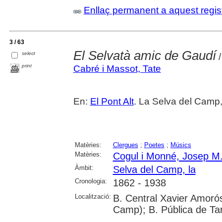
Enllaç permanent a aquest regis
3 / 63
El Selvatà amic de Gaudí
select
/
print
Cabré i Massot, Tate
En:
El Pont Alt
. La Selva del Camp,
Matèries:
Clergues
;
Poetes
;
Músics
Matèries:
Cogul i Monné, Josep M
Àmbit:
Selva del Camp, la
Cronologia:
1862 - 1938
Localització:
B. Central Xavier Amorós
Camp); B. Pública de Ta