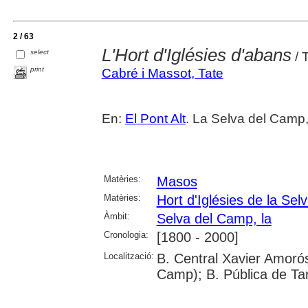
2 / 63
L'Hort d'Iglésies d'abans
select
/ 
print
Cabré i Massot, Tate
En:
El Pont Alt
. La Selva del Camp,
Matèries:
Masos
Matèries:
Hort d'Iglésies de la Se
Àmbit:
Selva del Camp, la
Cronologia:
[1800 - 2000]
Localització:
B. Central Xavier Amorós
Camp); B. Pública de Ta