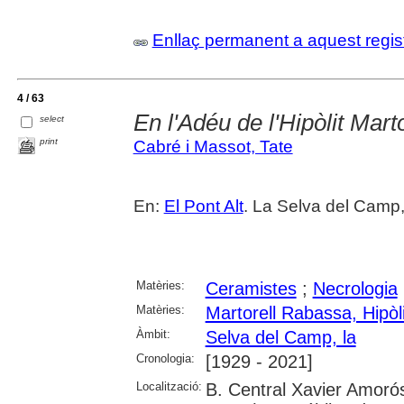
Enllaç permanent a aquest regis
4 / 63
En l'Adéu de l'Hipòlit Mart
select
print
Cabré i Massot, Tate
En:
El Pont Alt
. La Selva del Camp,
Matèries:
Ceramistes
;
Necrologia
Matèries:
Martorell Rabassa, Hipòli
Àmbit:
Selva del Camp, la
Cronologia:
[1929 - 2021]
Localització:
B. Central Xavier Amorós