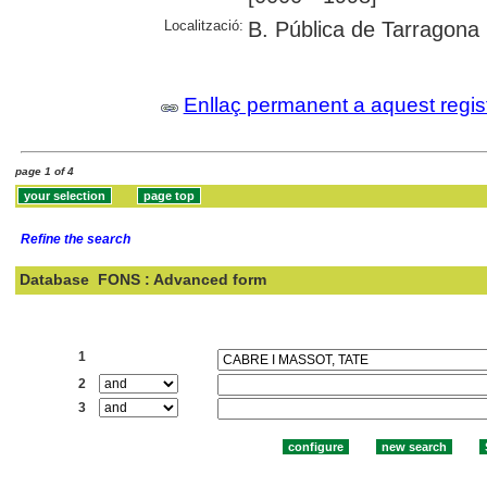
Localització:
B. Pública de Tarragona
Enllaç permanent a aquest regis
page 1 of 4
Refine the search
Database
FONS : Advanced form
Search:
1
2
3