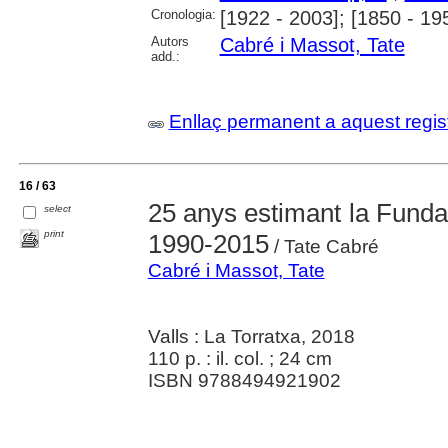
Cronologia:
[1922 - 2003]; [1850 - 19
Autors
Cabré i Massot, Tate
add.:
Enllaç permanent a aquest regis
16 / 63
25 anys estimant la Fundac
select
print
1990-2015
/ Tate Cabré
Cabré i Massot, Tate
Valls : La Torratxa, 2018
110 p. : il. col. ; 24 cm
ISBN 9788494921902