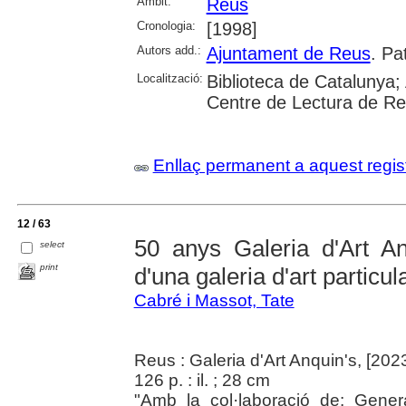
Àmbit:
Reus
Cronologia:
[1998]
Autors add.:
Ajuntament de Reus
. Pa
Localització:
Biblioteca de Catalunya;
Centre de Lectura de R
Enllaç permanent a aquest regis
12 / 63
50 anys Galeria d'Art An
select
print
d'una galeria d'art particul
Cabré i Massot, Tate
Reus : Galeria d'Art Anquin's, [202
126 p. : il. ; 28 cm
"Amb la col·laboració de: Gener