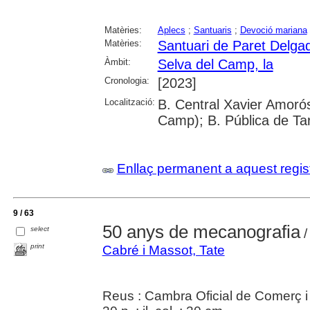
Matèries:
Aplecs
;
Santuaris
;
Devoció mariana
Matèries:
Santuari de Paret Delga
Àmbit:
Selva del Camp, la
Cronologia:
[2023]
Localització:
B. Central Xavier Amorós
Camp); B. Pública de Ta
Enllaç permanent a aquest regis
9 / 63
50 anys de mecanografia
select
/
print
Cabré i Massot, Tate
Reus : Cambra Oficial de Comerç i 