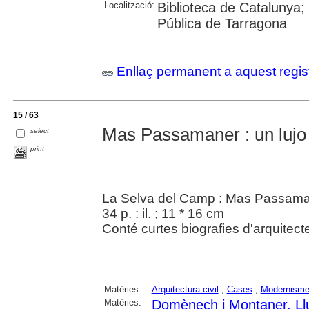
Localització:
Biblioteca de Catalunya;
Pública de Tarragona
Enllaç permanent a aquest regis
15 / 63
Mas Passamaner : un lujo
select
print
La Selva del Camp : Mas Passama
34 p. : il. ; 11 * 16 cm
Conté curtes biografies d'arquitec
Matèries:
Arquitectura civil
;
Cases
;
Modernism
Matèries:
Domènech i Montaner, Ll