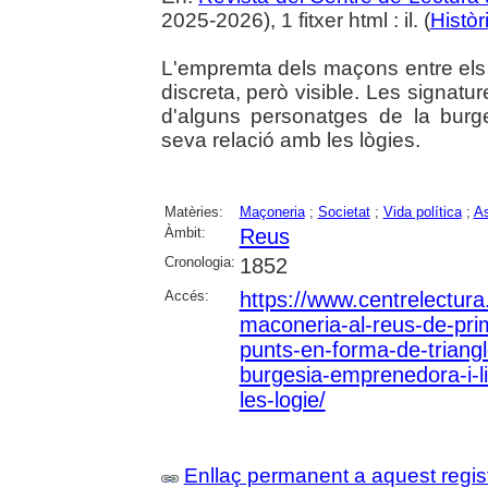
2025-2026), 1 fitxer html : il. (
Històr
L'empremta dels maçons entre els
discreta, però visible. Les signatu
d'alguns personatges de la burge
seva relació amb les lògies.
Matèries:
Maçoneria
;
Societat
;
Vida política
;
As
Àmbit:
Reus
Cronologia:
1852
Accés:
https://www.centrelectura.
maconeria-al-reus-de-prim
punts-en-forma-de-triang
burgesia-emprenedora-i-li
les-logie/
Enllaç permanent a aquest regis