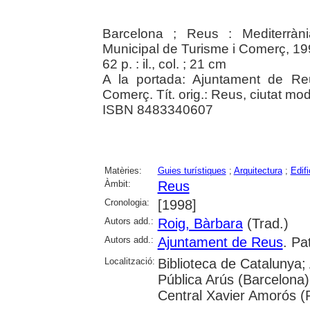
Barcelona ; Reus : Mediterràn
Municipal de Turisme i Comerç, 1
62 p. : il., col. ; 21 cm
A la portada: Ajuntament de Re
Comerç. Tít. orig.: Reus, ciutat mod
ISBN 8483340607
Matèries:
Guies turístiques
;
Arquitectura
;
Edifi
Àmbit:
Reus
Cronologia:
[1998]
Autors add.:
Roig, Bàrbara
(Trad.)
Autors add.:
Ajuntament de Reus
. Pa
Localització:
Biblioteca de Catalunya;
Pública Arús (Barcelona)
Central Xavier Amorós (