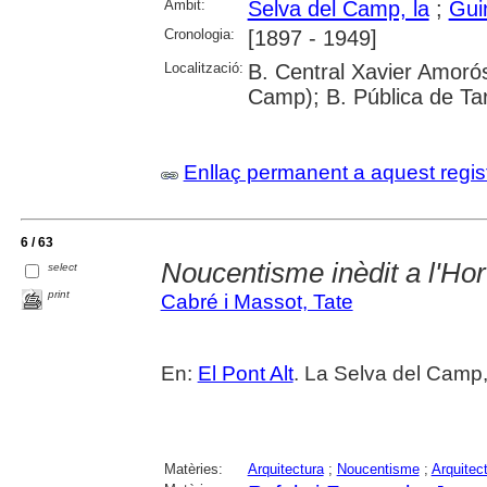
Àmbit:
Selva del Camp, la
;
Gui
Cronologia:
[1897 - 1949]
Localització:
B. Central Xavier Amorós
Camp); B. Pública de Ta
Enllaç permanent a aquest regis
6 / 63
Noucentisme inèdit a l'Hor
select
print
Cabré i Massot, Tate
En:
El Pont Alt
. La Selva del Camp,
Matèries:
Arquitectura
;
Noucentisme
;
Arquitec