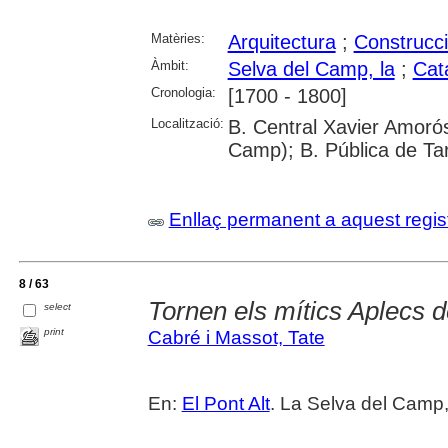
Matèries:
Arquitectura
;
Construcc
Àmbit:
Selva del Camp, la
;
Cat
Cronologia:
[1700 - 1800]
Localització:
B. Central Xavier Amorós
Camp); B. Pública de Ta
Enllaç permanent a aquest regis
8 / 63
Tornen els mítics Aplecs 
select
print
Cabré i Massot, Tate
En:
El Pont Alt
. La Selva del Camp,