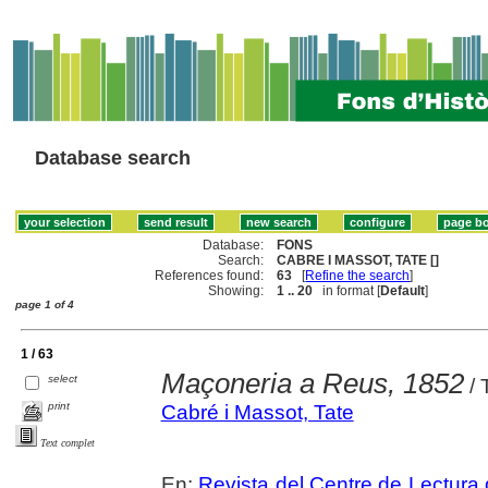
Database search
Database:
FONS
Search:
CABRE I MASSOT, TATE []
References found:
63
[
Refine the search
]
Showing:
1 .. 20
in format [
Default
]
page 1 of 4
1 / 63
Maçoneria a Reus, 1852
select
/ 
print
Cabré i Massot, Tate
Text complet
En:
Revista del Centre de Lectura