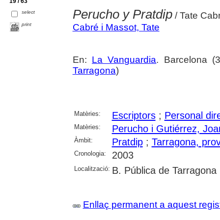
19 / 63
Perucho y Pratdip
select
/ Tate Cab
print
Cabré i Massot, Tate
En:
La Vanguardia
. Barcelona (
Tarragona
)
Matèries:
Escriptors
;
Personal dire
Matèries:
Perucho i Gutiérrez, Joa
Àmbit:
Pratdip
;
Tarragona, prov
Cronologia:
2003
Localització:
B. Pública de Tarragona
Enllaç permanent a aquest regis