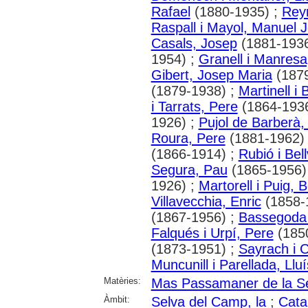
Rafael
(1880-1935) ;
Reyn
Raspall i Mayol, Manuel 
Casals, Josep
(1881-1936
1954) ;
Granell i Manresa
Gibert, Josep Maria
(1879
(1879-1938) ;
Martinell i
i Tarrats, Pere
(1864-1936
1926) ;
Pujol de Barberà,
Roura, Pere
(1881-1962)
(1866-1914) ;
Rubió i Bel
Segura, Pau
(1865-1956)
1926) ;
Martorell i Puig, 
Villavecchia, Enric
(1858-
(1867-1956) ;
Bassegoda 
Falqués i Urpí, Pere
(185
(1873-1951) ;
Sayrach i 
Muncunill i Parellada, Lluí
Matèries:
Mas Passamaner de la S
Àmbit:
Selva del Camp, la
;
Cata