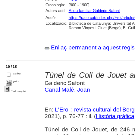
Cronologia:
[900 - 1900]
Autors add.:
Arxiu familiar Galderic Safont
Accés:
https://raco.cat/index.php/Erol/articl
Localització:
Biblioteca de Catalunya; Universitat
Ramon Vinyes i Cluet (Berga); B. Guil
Enllaç permanent a aquest regis
15 / 18
Túnel de Coll de Jouet 
select
print
Galderic Safont
Canal Malé, Joan
Text complet
En:
L'Erol : revista cultural del Be
2021), p. 76-77 : il. (
Història gràfica
Túnel de Coll de Jouet, de 246 