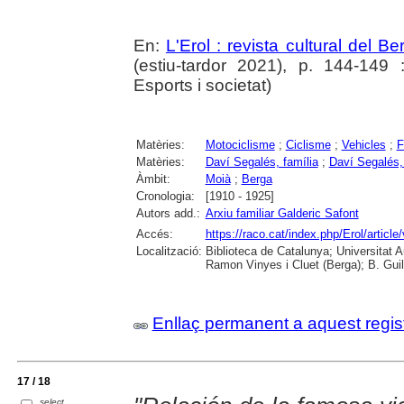
En:
L'Erol : revista cultural del B
(estiu-tardor 2021), p. 144-149 :
Esports i societat)
Matèries:
Motociclisme
;
Ciclisme
;
Vehicles
;
F
Matèries:
Daví Segalés, família
;
Daví Segalés,
Àmbit:
Moià
;
Berga
Cronologia:
[1910 - 1925]
Autors add.:
Arxiu familiar Galderic Safont
Accés:
https://raco.cat/index.php/Erol/articl
Localització:
Biblioteca de Catalunya; Universitat
Ramon Vinyes i Cluet (Berga); B. Guil
Enllaç permanent a aquest regis
17 / 18
select