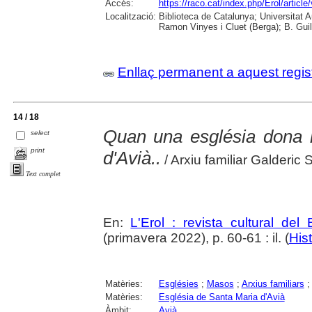
Accés:
https://raco.cat/index.php/Erol/articl
Localització:
Biblioteca de Catalunya; Universitat
Ramon Vinyes i Cluet (Berga); B. Guil
Enllaç permanent a aquest regis
14 / 18
Quan una església dona
select
print
d'Avià..
/ Arxiu familiar Galderic 
Text complet
En:
L'Erol : revista cultural del
(primavera 2022), p. 60-61 : il. (
Hist
Matèries:
Esglésies
;
Masos
;
Arxius familiars
Matèries:
Església de Santa Maria d'Avià
Àmbit:
Avià