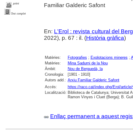
print
Familiar Galderic Safont
Text complet
En:
L'Erol : revista cultural del Be
2022), p. 67 : il. (
Història gràfica
)
Matèries:
Fotografies
;
Explotacions mineres
;
A
Matèries:
Mina Sadurni de la Nou
Àmbit:
Nou de Berguedà, la
Cronologia:
[1901 - 1910]
Autors add.:
Arxiu Familiar Galderic Safont
Accés:
https://raco.cat/index.php/Erol/articl
Localització:
Biblioteca de Catalunya; Universitat
Ramon Vinyes i Cluet (Berga); B. Guil
Enllaç permanent a aquest regis