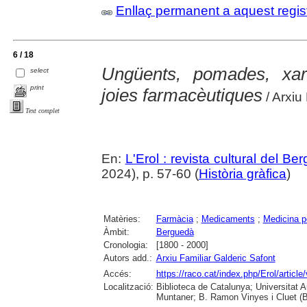
Enllaç permanent a aquest regis
6 / 18
Ungüents, pomades, xaro
select
print
joies farmacèutiques
/ Arxiu
Text complet
En:
L'Erol : revista cultural del Be
2024), p. 57-60 (
Història gràfica
)
Matèries:
Farmàcia
;
Medicaments
;
Medicina p
Àmbit:
Berguedà
Cronologia:
[1800 - 2000]
Autors add.:
Arxiu Familiar Galderic Safont
Accés:
https://raco.cat/index.php/Erol/articl
Localització:
Biblioteca de Catalunya; Universitat 
Muntaner; B. Ramon Vinyes i Cluet (B