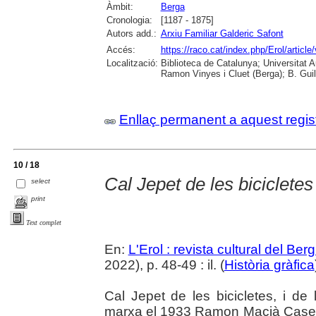
Àmbit:
Berga
Cronologia:
[1187 - 1875]
Autors add.:
Arxiu Familiar Galderic Safont
Accés:
https://raco.cat/index.php/Erol/articl
Localització:
Biblioteca de Catalunya; Universitat
Ramon Vinyes i Cluet (Berga); B. Guil
Enllaç permanent a aquest regis
10 / 18
Cal Jepet de les bicicletes
select
print
Text complet
En:
L'Erol : revista cultural del Be
2022), p. 48-49 : il. (
Història gràfica
Cal Jepet de les bicicletes, i de
marxa el 1933 Ramon Macià Casell