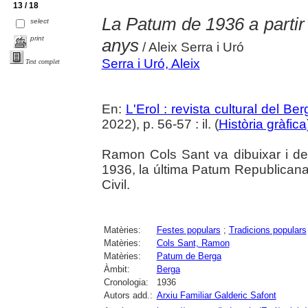
13 / 18
La Patum de 1936 a partir 
select
print
anys
/ Aleix Serra i Uró
Serra i Uró, Aleix
Text complet
En:
L'Erol : revista cultural del Be
2022), p. 56-57 : il. (
Història gràfica
Ramon Cols Sant va dibuixar i de
1936, la última Patum Republicana
Civil.
Matèries:
Festes populars
;
Tradicions populars
Matèries:
Cols Sant, Ramon
Matèries:
Patum de Berga
Àmbit:
Berga
Cronologia:
1936
Autors add.:
Arxiu Familiar Galderic Safont