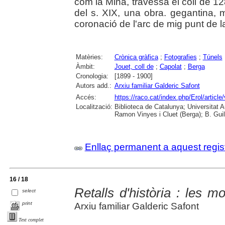
com la Mina, travessa el coll de 12
del s. XIX, una obra. gegantina,
coronació de l'arc de mig punt de 
Matèries:
Crònica gràfica
;
Fotografies
;
Túnels
Àmbit:
Jouet, coll de
;
Capolat
;
Berga
Cronologia:
[1899 - 1900]
Autors add.:
Arxiu familiar Galderic Safont
Accés:
https://raco.cat/index.php/Erol/articl
Localització:
Biblioteca de Catalunya; Universitat
Ramon Vinyes i Cluet (Berga); B. Guil
Enllaç permanent a aquest regis
16 / 18
Retalls d'història : les m
select
print
Arxiu familiar Galderic Safont
Text complet