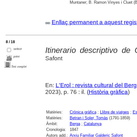
Muntaner; B. Ramon Vinyes i Cluet (B
Enllaç permanent a aquest regis
8 / 18
Itinerario descriptivo de
select
print
Safont
Text complet
En:
L'Erol : revista cultural del Be
2023), p. 76 : il. (
Història gràfica
)
Matèries:
Crònica gràfica
;
Llibre de viatges
;
Es
Matèries:
Betran i Soler, Tomàs
(1791-1859)
Àmbit:
Berga
;
Catalunya
Cronologia:
1847
Autors add.:
Arxiu Familiar Galderic Safont