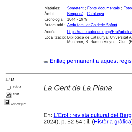
Matèries:
Sometent
;
Fonts documentals
;
Foto
Àmbit:
Berguedà
;
Catalunya
Cronologia:
1844 - 1979
Autors add.:
Arxiu familiar Galderic Safont
Accés:
https://raco.cat/index.php/Erol/artic
Localització:
Biblioteca de Catalunya; Universitat 
Muntaner; B. Ramon Vinyes i Cluet (B
Enllaç permanent a aquest regis
4 / 18
La Gent de La Plana
select
print
Text complet
En:
L'Erol : revista cultural del Be
2024), p. 52-54 : il. (
Història gràfica