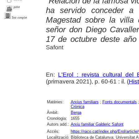
"Relación de la famosa vi
print
ha servido conceder a 
Magestad sobre la villa
Text complet
señor don Diego Cavallero
17 de octubre deste año
Safont
En:
L'Erol : revista cultural del
(primavera 2021), p. 60-61 : il. (
Hist
Matèries:
Arxius familiars
;
Fonts documentals
Crònica
Àmbit:
Berga
Cronologia:
1655
Autors add.:
Arxiu familiar Galderic Safont
Accés:
https://raco.cat/index.php/Erol/articl
Localització:
Biblioteca de Catalunya; Universitat