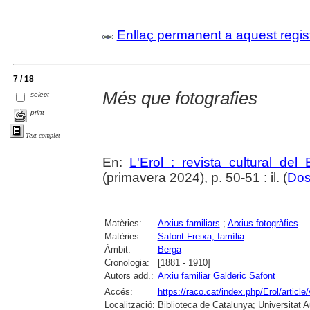
Enllaç permanent a aquest regis
7 / 18
Més que fotografies
select
print
Text complet
En:
L'Erol : revista cultural del
(primavera 2024), p. 50-51 : il. (
Dos
Matèries:
Arxius familiars
;
Arxius fotogràfics
Matèries:
Safont-Freixa, família
Àmbit:
Berga
Cronologia:
[1881 - 1910]
Autors add.:
Arxiu familiar Galderic Safont
Accés:
https://raco.cat/index.php/Erol/articl
Localització:
Biblioteca de Catalunya; Universitat 