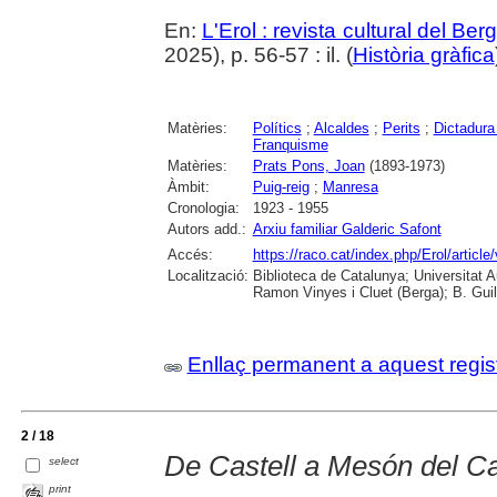
En:
L'Erol : revista cultural del Be
2025), p. 56-57 : il. (
Història gràfica
Matèries:
Polítics
;
Alcaldes
;
Perits
;
Dictadura
Franquisme
Matèries:
Prats Pons, Joan
(1893-1973)
Àmbit:
Puig-reig
;
Manresa
Cronologia:
1923 - 1955
Autors add.:
Arxiu familiar Galderic Safont
Accés:
https://raco.cat/index.php/Erol/artic
Localització:
Biblioteca de Catalunya; Universitat
Ramon Vinyes i Cluet (Berga); B. Guil
Enllaç permanent a aquest regis
2 / 18
De Castell a Mesón del Cas
select
print