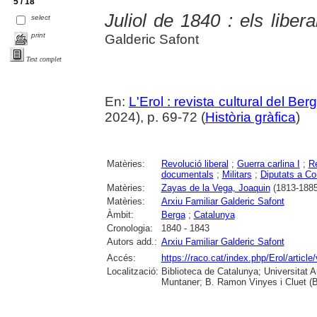
5 / 18
Juliol de 1840 : els libe
select
print
Galderic Safont
Text complet
En:
L'Erol : revista cultural del Be
2024), p. 69-72 (
Història gràfica
)
Matèries:
Revolució liberal
;
Guerra carlina I
;
Re
documentals
;
Militars
;
Diputats a Co
Matèries:
Zayas de la Vega, Joaquin
(1813-1885
Matèries:
Arxiu Familiar Galderic Safont
Àmbit:
Berga
;
Catalunya
Cronologia:
1840 - 1843
Autors add.:
Arxiu Familiar Galderic Safont
Accés:
https://raco.cat/index.php/Erol/articl
Localització:
Biblioteca de Catalunya; Universitat 
Muntaner; B. Ramon Vinyes i Cluet (B