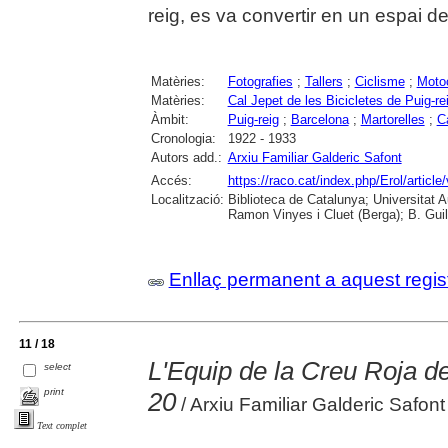
reig, es va convertir en un espai d
Matèries:
Fotografies
;
Tallers
;
Ciclisme
;
Moto
Matèries:
Cal Jepet de les Bicicletes de Puig-re
Àmbit:
Puig-reig
;
Barcelona
;
Martorelles
;
C
Cronologia:
1922 - 1933
Autors add.:
Arxiu Familiar Galderic Safont
Accés:
https://raco.cat/index.php/Erol/articl
Localització:
Biblioteca de Catalunya; Universitat
Ramon Vinyes i Cluet (Berga); B. Guil
Enllaç permanent a aquest regis
11 / 18
L'Equip de la Creu Roja 
select
print
20
/ Arxiu Familiar Galderic Safont
Text complet