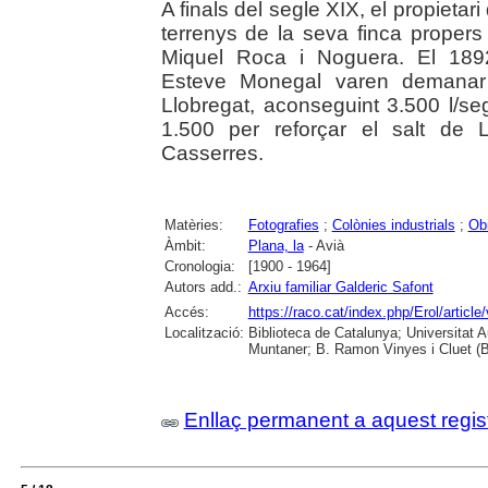
A finals del segle XIX, el propietar
terrenys de la seva finca propers a
Miquel Roca i Noguera. El 189
Esteve Monegal varen demanar p
Llobregat, aconseguint 3.500 l/se
1.500 per reforçar el salt de 
Casserres.
Matèries:
Fotografies
;
Colònies industrials
;
Ob
Àmbit:
Plana, la
- Avià
Cronologia:
[1900 - 1964]
Autors add.:
Arxiu familiar Galderic Safont
Accés:
https://raco.cat/index.php/Erol/articl
Localització:
Biblioteca de Catalunya; Universitat 
Muntaner; B. Ramon Vinyes i Cluet (B
Enllaç permanent a aquest regis