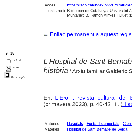
Accés:
https://raco.cat/index.php/Erol/articl
Localització:
Biblioteca de Catalunya; Universitat 
Muntaner; B. Ramon Vinyes i Cluet (B
Enllaç permanent a aquest regis
9 / 18
L'Hospital de Sant Bernabé
select
print
història
/ Arxiu familiar Galderic 
Text complet
En:
L'Erol : revista cultural del
(primavera 2023), p. 40-42 : il. (
Hist
Matèries:
Hospitals
;
Fonts documentals
;
Cròni
Matèries:
Hospital de Sant Bernabé de Berga