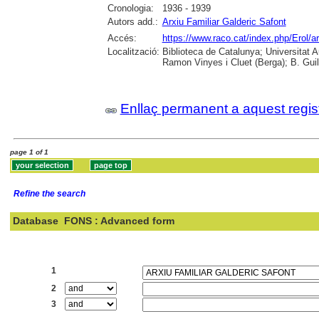
Cronologia:
1936 - 1939
Autors add.:
Arxiu Familiar Galderic Safont
Accés:
https://www.raco.cat/index.php/Erol/a
Localització:
Biblioteca de Catalunya; Universitat
Ramon Vinyes i Cluet (Berga); B. Guil
Enllaç permanent a aquest regis
page 1 of 1
Refine the search
Database
FONS : Advanced form
Search:
1
2
3