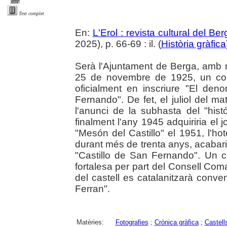
Text complet
En:
L'Erol : revista cultural del Be
2025), p. 66-69 : il. (
Història gràfica
Serà l'Ajuntament de Berga, amb m
25 de novembre de 1925, un cop a
oficialment en inscriure "El de
Fernando". De fet, el juliol del ma
l'anunci de la subhasta del "his
finalment l'any 1945 adquiriria el j
"Mesón del Castillo" el 1951, l'hot
durant més de trenta anys, acabar
"Castillo de San Fernando". Un co
fortalesa per part del Consell Com
del castell es catalanitzarà conv
Ferran".
Matèries:
Fotografies
;
Crònica gràfica
;
Castell