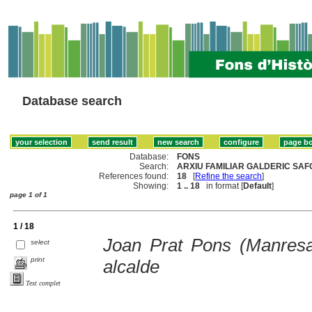
Database search
Database:
FONS
Search:
ARXIU FAMILIAR GALDERIC SAFO
References found:
18
[
Refine the search
]
Showing:
1 .. 18
in format [
Default
]
page 1 of 1
1 / 18
Joan Prat Pons (Manres
select
print
alcalde
Text complet