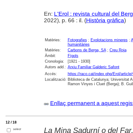
En:
L'Erol : revista cultural del Be
2022), p. 66 : il. (
Història gràfica
)
Matèries:
Fotografies
;
Explotacions mineres
;
A
humanitàries
Matèries:
Carbons de Berga, SA
;
Creu Roja
Àmbit:
Fígols
Cronologia:
[1921 - 1930]
Autors add.:
Arxiu Familiar Galderic Safont
Accés:
https://raco.cat/index.php/Erol/articl
Localització:
Biblioteca de Catalunya; Universitat
Ramon Vinyes i Cluet (Berga); B. Guil
Enllaç permanent a aquest regis
12 / 18
La Mina Sadurní o del Far,
select