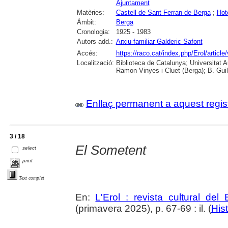
Ajuntament
Matèries:
Castell de Sant Ferran de Berga
;
Hot
Àmbit:
Berga
Cronologia:
1925 - 1983
Autors add.:
Arxiu familiar Galderic Safont
Accés:
https://raco.cat/index.php/Erol/artic
Localització:
Biblioteca de Catalunya; Universitat
Ramon Vinyes i Cluet (Berga); B. Guil
Enllaç permanent a aquest regis
3 / 18
El Sometent
select
print
Text complet
En:
L'Erol : revista cultural del
(primavera 2025), p. 67-69 : il. (
Hist