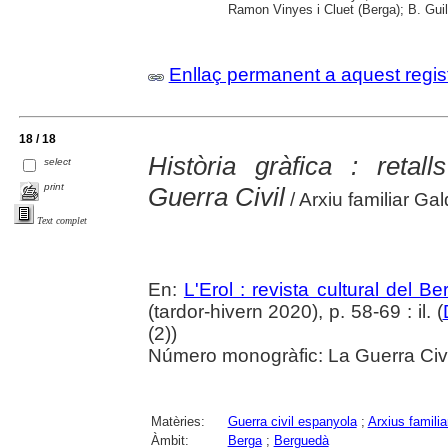
Ramon Vinyes i Cluet (Berga); B. Guil
Enllaç permanent a aquest regis
18 / 18
Història gràfica : retal
select
print
Guerra Civil
/ Arxiu familiar Ga
Text complet
En:
L'Erol : revista cultural del B
(tardor-hivern 2020), p. 58-69 : il. (
(2))
Número monogràfic: La Guerra Civil
Matèries:
Guerra civil espanyola
;
Arxius familia
Àmbit:
Berga
;
Berguedà