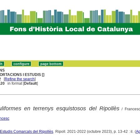
NS
ORTACIONS I ESTUDIS []
2
[
Refine the search
]
. 20
in format [
Default
]
uliformes en terrenys esquistosos del Ripollès
/ Frances
ncesc
'Estudis Comarcals del Ripollès
. Ripoll. 2021-2022 (octubre 2023), p. 13-42 : il. (
Ap