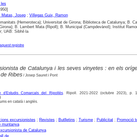
 les
1950]
i Matas, Josep
;
Villegas Guix, Ramon
anitats (Hemeroteca); Universitat de Girona; Biblioteca de Catalunya; B. Ca
Girona); B. Lambert Mata (Ripoll); B. Municipal (Campdevànol); Institut Ramo
; UAB: Sibhil·la
aquest registre
ionista de Catalunya i les seves vinyetes : en els oríg
l de Ribes
/ Josep Sauret i Pont
e d'Estudis Comarcals del Ripollès
. Ripoll. 2021-2022 (octubre 2023), p. 
)
sums en català i anglès.
ions excursionistes
;
Revistes
;
Butlletins
;
Turisme
;
Publicitat
;
Promoció tu
e muntanya
xcursionista de Catalunya
all de