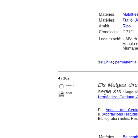
Matèries:
Malaltie
Matèries:
Tutlló, 
Àmbit:
Ripoll
Cronologia:
[1712]
Localització:
UAB: Hum
Rahola (
Muntaner
Enllaç permanent a 
4 / 162
Els Metges direc
select
segle XIX
/ Àngel 
print
Hernández i Cardona, 
En:
Annals del Centr
il. (
Aportacions i estudis
Bibliografia i notes. Re
Matèries:
Balneari