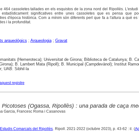
e 464 cassoletes tallades en els esquistos de la zona nord del Ripollès. L'estud
 estadísticament significatives entre unes cassoletes que es pensa que po
tres d'època històrica. Com a mínim són diferents perl que fa a l'altura a què es 
es i la profunditat.
s arqueològics
;
Arqueologia
;
Gravat
anitats (Hemeroteca); Universitat de Girona; Biblioteca de Catalunya; B. Ca
Girona); B. Lambert Mata (Ripoll); B. Municipal (Campdevànol); Institut Ramo
; UAB: Sibhil·la
aquest registre
 Picotoses (Ogassa, Ripollès) : una parada de caça me
na Garcia, Francesc Roma i Casanovas
'Estudis Comarcals del Ripollès
. Ripoll. 2021-2022 (octubre 2023), p. 43-62 : il. (
Ap