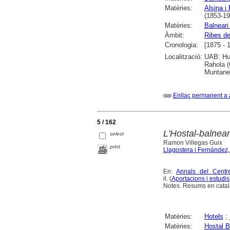
Matèries:
Alsina i
(1853-19
Matèries:
Balneari
Àmbit:
Ribes de
Cronologia:
[1875 - 
Localització:
UAB: Hum
Rahola (
Muntaner
Enllaç permanent a 
5 / 162
L'Hostal-balnear
select
Ramon Villegas Guix
print
Llagostera i Fernández,
En:
Annals del Centr
il. (
Aportacions i estudis
Notes. Resums en català
Matèries:
Hotels
;
Matèries:
Hostal B