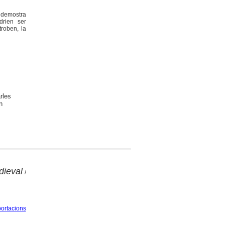
i demostra
drien ser
troben, la
rles
n
dieval
/
ortacions