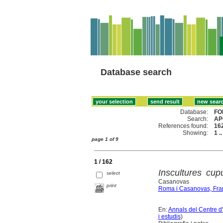
Database search
Database:
FO
Search:
AP
References found:
16
Showing:
1 .
page 1 of 9
1 / 162
Inscultures cup
select
Casanovas
print
Roma i Casanovas, Fra
En:
Annals del Centre d
i estudis
)