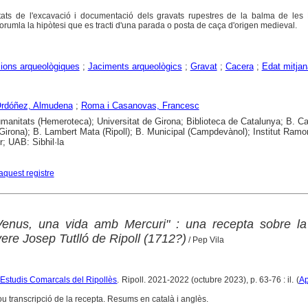
tats de l'excavació i documentació dels gravats rupestres de la balma de les 
forumla la hipòtesi que es tracti d'una parada o posta de caça d'origen medieval.
ions arqueològiques
;
Jaciments arqueològics
;
Gravat
;
Cacera
;
Edat mitjan
Ordóñez, Almudena
;
Roma i Casanovas, Francesc
anitats (Hemeroteca); Universitat de Girona; Biblioteca de Catalunya; B. Ca
Girona); B. Lambert Mata (Ripoll); B. Municipal (Campdevànol); Institut Ramo
; UAB: Sibhil·la
aquest registre
nus, una vida amb Mercuri" : una recepta sobre la sí
ere Josep Tutlló de Ripoll (1712?)
/ Pep Vila
'Estudis Comarcals del Ripollès
. Ripoll. 2021-2022 (octubre 2023), p. 63-76 : il. (
Ap
clou transcripció de la recepta. Resums en català i anglès.