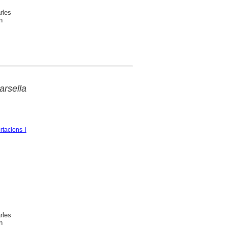
rles
n
rsella
rtacions i
rles
n