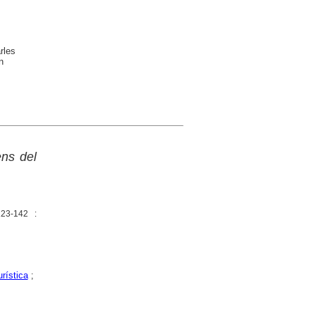
rles
n
ens del
123-142 :
rística
;