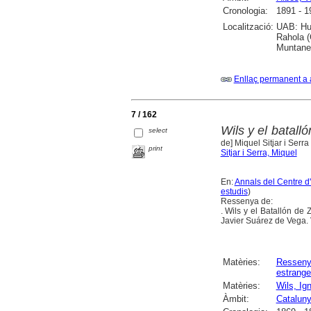
Cronologia:
1891 - 1
Localització:
UAB: Hum
Rahola (
Muntaner
Enllaç permanent a 
7 / 162
Wils y el batal
select
de] Miquel Sitjar i Serra
print
Sitjar i Serra, Miquel
En:
Annals del Centre d
estudis
)
Ressenya de:
. Wils y el Batallón d
Javier Suárez de Vega. 
Matèries:
Ressen
estrange
Matèries:
Wils, Ig
Àmbit:
Catalun