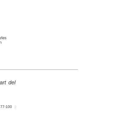
rles
n
art del
 77-100 :