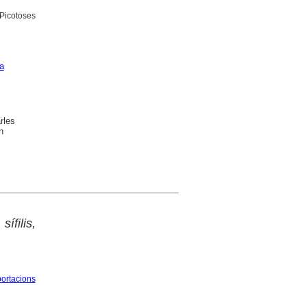
Picotoses
a
rles
n
filis,
ortacions