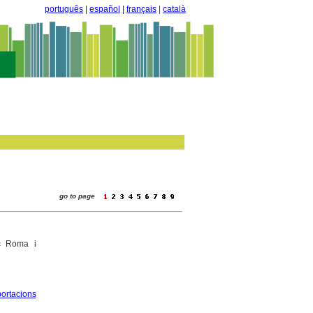
português
|
español
|
français
|
català
go to page
c Roma i
ortacions