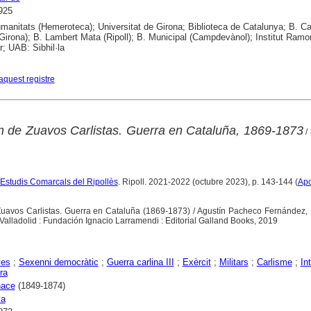
925
anitats (Hemeroteca); Universitat de Girona; Biblioteca de Catalunya; B. Ca
Girona); B. Lambert Mata (Ripoll); B. Municipal (Campdevànol); Institut Ramo
; UAB: Sibhil·la
aquest registre
lón de Zuavos Carlistas. Guerra en Cataluña, 1869-1873
/
'Estudis Comarcals del Ripollès
. Ripoll. 2021-2022 (octubre 2023), p. 143-144 (
Apo
e Zuavos Carlistas. Guerra en Cataluña (1869-1873) / Agustín Pacheco Fernández,
Valladolid : Fundación Ignacio Larramendi : Editorial Galland Books, 2019
yes
;
Sexenni democràtic
;
Guerra carlina III
;
Exèrcit
;
Militars
;
Carlisme
;
In
ra
nace
(1849-1874)
ya