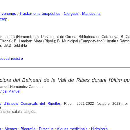
s venèries
;
Tractaments terapèutics
;
Clergues
;
Manuscrits
Josep
anitats (Hemeroteca); Universitat de Girona; Biblioteca de Catalunya; B. Ca
Girona); B. Lambert Mata (Ripoll); B. Municipal (Campdevànol); Institut Ramo
; UAB: Sibhil·la
aquest registre
tors del Balneari de la Vall de Ribes durant l'últim qu
Manuel Hernández Cardona
Àngel Manuel
e d'Estudis Comarcals del Ripollès
. Ripoll. 2021-2022 (octubre 2023), p.
)
sums en català i anglès.
s
;
Metges
;
Biografia
;
Directius
;
Aigues medicinals
;
Hidrologia