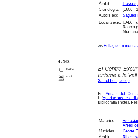
Àmbit:
Llosses,
Cronologia:
[1800 - 
Autors add.:
Sagués 
Localització:
UAB: Hum
Rahola (
Muntaner
Enllaç permanent a 
6 / 162
El Centre Excurs
select
turisme a la Val
print
Sauret Pont, Josep
En:
Annals del Centr
il. (
Aportacions i estudis
Bibliografia i notes. Re
Matèries:
Associac
Arees d
Matèries:
Centre E
Àmbit:
Ribes, v