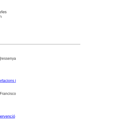
rles
n
 [ressenya
rtacions i
 Francisco
tervenció