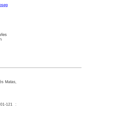
Josep
rles
n
és Matas,
101-121 :