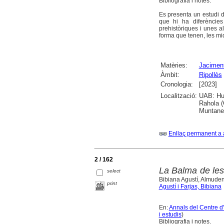
Bibliografia i notes.
Es presenta un estudi d
que hi ha diferències
prehistòriques i unes al
forma que tenen, les mid
Matèries:
Jaciment
Àmbit:
Ripollès
Cronologia:
[2023]
Localització:
UAB: Hum
Rahola (
Muntaner
Enllaç permanent a 
2 / 162
La Balma de les
select
Bibiana Agustí, Almude
print
Agustí i Farjas, Bibiana
En:
Annals del Centre d
i estudis
)
Bibliografia i notes.