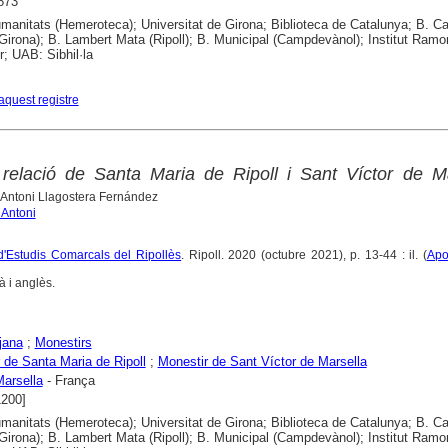
873
anitats (Hemeroteca); Universitat de Girona; Biblioteca de Catalunya; B. Ca
Girona); B. Lambert Mata (Ripoll); B. Municipal (Campdevànol); Institut Ramo
; UAB: Sibhil·la
aquest registre
relació de Santa Maria de Ripoll i Sant Víctor de Ma
 Antoni Llagostera Fernández
 Antoni
d'Estudis Comarcals del Ripollès
. Ripoll. 2020 (octubre 2021), p. 13-44 : il. (
Apo
 i anglès.
jana
;
Monestirs
 de Santa Maria de Ripoll
;
Monestir de Sant Víctor de Marsella
arsella
- França
1200]
anitats (Hemeroteca); Universitat de Girona; Biblioteca de Catalunya; B. Ca
Girona); B. Lambert Mata (Ripoll); B. Municipal (Campdevànol); Institut Ramo