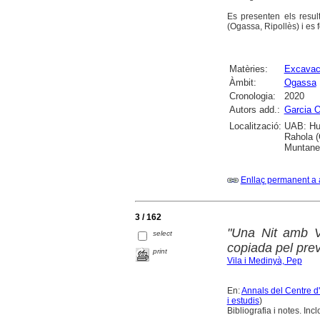
Es presenten els resul
(Ogassa, Ripollès) i es 
Matèries:
Excavac
Àmbit:
Ogassa
Cronologia:
2020
Autors add.:
Garcia 
Localització:
UAB: Hum
Rahola (
Muntaner
Enllaç permanent a 
3 / 162
"Una Nit amb Ve
select
copiada pel prev
print
Vila i Medinyà, Pep
En:
Annals del Centre d
i estudis
)
Bibliografia i notes. In