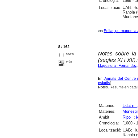
Cronologia:
1869 - 1
Localització:
UAB: Hum
Rahola (
Muntaner
Enllaç permanent a 
8 / 162
Notes sobre la 
select
(segles XI i XII)
/
print
Llagostera i Fernández,
En:
Annals del Centre 
estudis
)
Notes. Resums en català
Matèries:
Edat mit
Matèries:
Monestir
Àmbit:
Ripoll
;
M
Cronologia:
[1000 - 
Localització:
UAB: Hum
Rahola (