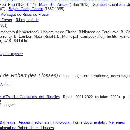
 Pou, Pau
(1836-1894) ;
Masó Bru, Amaro
(1856-1913) ;
Gelabert Caballeria, 
07) ;
Bayés Coch, Càndid
(1867-1955)
 Montagut de Ribes de Freser
 Freser
;
Ribes, vall de
1901]
anitats (Hemeroteca); Universitat de Girona; Biblioteca de Catalunya; B. Ca
Girona); B. Lambert Mata (Ripoll); B. Municipal (Campdevànol); Institut Ramo
; UAB: Sibhil·la
aquest registre
i de Robert (les Llosses)
/ Antoni Llagostera Fernández, Josep Sagu
 Antoni
e d'Estudis Comarcals del Ripollès
. Ripoll. 2021-2022 (octubre 2023), p. 
)
 i anglès.
Balnearis
;
Aigües medicinals
;
Hidrologia
;
Fonts documentals
;
Memòries
alneari de Robert de les Llosses