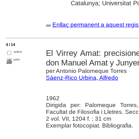
Catalunya; Universitat P
Enllaç permanent a aquest regis
4 / 14
El Virrey Amat: precision
select
print
don Manuel Amat y Junye
per Antonio Palomeque Torres
Sáenz-Rico Urbina, Alfredo
1962
Dirigida per: Palomeque Torres,
Facultat de Filosofia i Lletres. Secc
2 vol. VII, 1204 f. ; 31 cm
Exemplar fotocopiat. Bibliografia.