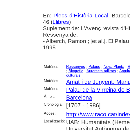
En:
Plecs d'Història Local
. Barcel
46 (
Llibres
)
Suplement de: L'Avenç revista d'Hi
Ressenya de:
- Alberch, Ramon ; [et al.]. El Pala
1995
Matèries:
Ressenyes
;
Palaus
;
Nova Planta
;
R
;
Biografia
;
Autoritats militars
;
Arquit
culturals
Matèries:
Amat i de Junyent, Manu
Matèries:
Palau de la Virreina de 
Àmbit:
Barcelona
Cronologia:
[1707 - 1986]
Accés:
http://www.raco.cat/inde
Localització:
UAB: Humanitats (Hemero
Universitat Autònoma de 