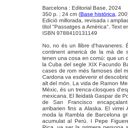
Barcelona : Editorial Base, 2024
350 p. ; 24 cm (
Base histórica
, 200
Edició millorada, revisada i amplia
títol "Passatges a Amèrica". Text e
ISBN 9788410131149
No, no és un llibre d'havaneres. 
continent americà de la mà de 
tenen una cosa en comú: que un di
la Cuba del segle XIX Facundo Ba
cases de rom més famoses del món
Cardona va esdevenir el descobrido
alt del món. La vida de Ramon Merc
Mèxic, és un trenca-closques d'esp
mexicana. El lleidatà Gaspar de Po
de San Francisco encapçalant
arribarien fins a Alaska. El virr
moda la Rambla de Barcelona grà
acumulat al Perú. I Pepe Figuer
Rica, va ser la primera persona a 