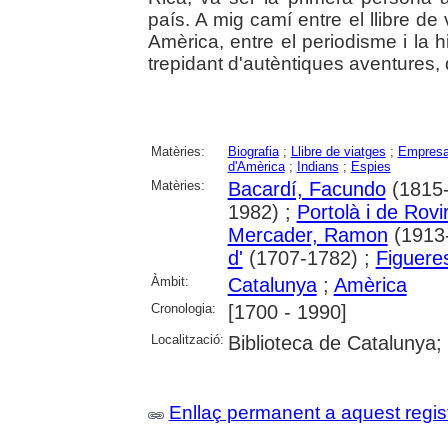
país. A mig camí entre el llibre de 
Amèrica, entre el periodisme i la h
trepidant d'autèntiques aventures, 
Matèries:
Biografia
;
Llibre de viatges
;
Empresa
d'Amèrica
;
Indians
;
Espies
Matèries:
Bacardí, Facundo
(1815-
1982) ;
Portolà i de Rov
Mercader, Ramon
(1913
d'
(1707-1782) ;
Figuere
Àmbit:
Catalunya
;
Amèrica
Cronologia:
[1700 - 1990]
Localització:
Biblioteca de Catalunya;
Enllaç permanent a aquest regis