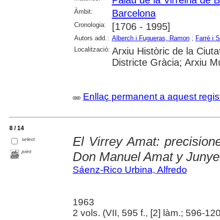
Àmbit:
Barcelona
Cronologia:
[1706 - 1995]
Autors add.:
Alberch i Fugueras, Ramon
;
Farré i 
Localització:
Arxiu Històric de la Ciut
Districte Gràcia; Arxiu M
Enllaç permanent a aquest regis
8 / 14
El Virrey Amat: precision
select
print
Don Manuel Amat y Junye
Sáenz-Rico Urbina, Alfredo
1963
2 vols. (VII, 595 f., [2] làm.; 596-1204