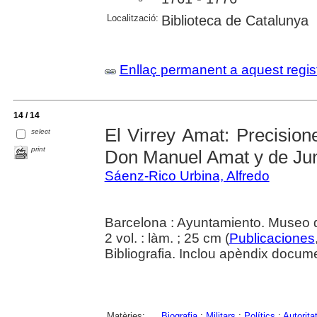
Localització:
Biblioteca de Catalunya
Enllaç permanent a aquest regis
14 / 14
El Virrey Amat: Precision
select
print
Don Manuel Amat y de Ju
Sáenz-Rico Urbina, Alfredo
Barcelona : Ayuntamiento. Museo d
2 vol. : làm. ; 25 cm (
Publicaciones
Bibliografia. Inclou apèndix docume
Matèries:
Biografia
;
Militars
;
Polítics
;
Autorita