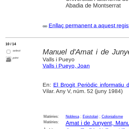
Abadia de Montserrat
Enllaç permanent a aquest regis
10 / 14
Manuel d'Amat i de Junye
select
print
Valls i Pueyo
Valls i Pueyo, Joan
En:
El Brogit Periòdic informatiu d
Vilar. Any V, núm. 52 (juny 1984)
Matèries:
Noblesa
;
Epistolari
;
Colonialisme
Matèries:
Amat i de Junyent, Manu