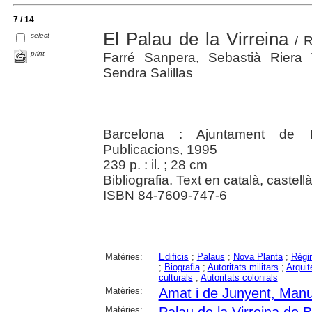
7 / 14
El Palau de la Virreina
select
/ R
print
Farré Sanpera, Sebastià Riera 
Sendra Salillas
Barcelona : Ajuntament de Ba
Publicacions, 1995
239 p. : il. ; 28 cm
Bibliografia. Text en català, castellà
ISBN 84-7609-747-6
Matèries:
Edificis
;
Palaus
;
Nova Planta
;
Règi
;
Biografia
;
Autoritats militars
;
Arquit
culturals
;
Autoritats colonials
Matèries:
Amat i de Junyent, Manu
Matèries:
Palau de la Virreina de 