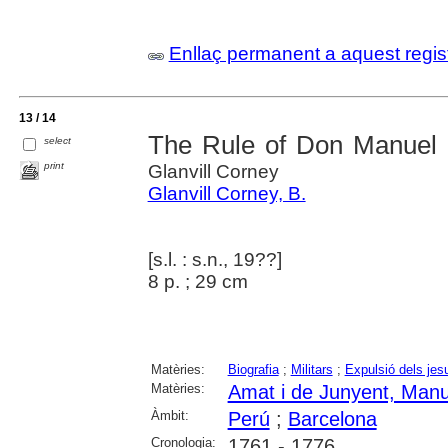
Enllaç permanent a aquest regis
13 / 14
The Rule of Don Manuel 
select
print
Glanvill Corney
Glanvill Corney, B.
[s.l. : s.n., 19??]
8 p. ; 29 cm
Matèries:
Biografia
;
Militars
;
Expulsió dels jes
Matèries:
Amat i de Junyent, Manu
Àmbit:
Perú
;
Barcelona
Cronologia:
1761 - 1776