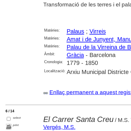
Transformació de les terres i el pal
Matèries:
Palaus
;
Virreis
Matèries:
Amat i de Junyent, Manu
Matèries:
Palau de la Virreina de 
Àmbit:
Gràcia
- Barcelona
Cronologia:
1779 - 1850
Localització:
Arxiu Municipal Districte
Enllaç permanent a aquest regis
6 / 14
El Carrer Santa Creu
select
/ M.S.
print
Vergés, M.S.