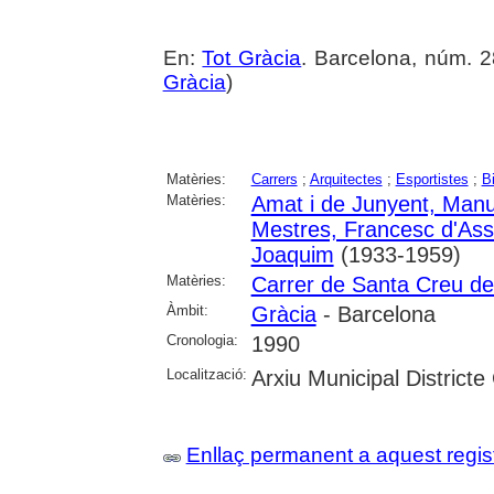
En:
Tot Gràcia
. Barcelona, núm. 28 
Gràcia
)
Matèries:
Carrers
;
Arquitectes
;
Esportistes
;
Bi
Matèries:
Amat i de Junyent, Manu
Mestres, Francesc d'Ass
Joaquim
(1933-1959)
Matèries:
Carrer de Santa Creu de
Àmbit:
Gràcia
- Barcelona
Cronologia:
1990
Localització:
Arxiu Municipal Districte
Enllaç permanent a aquest regis