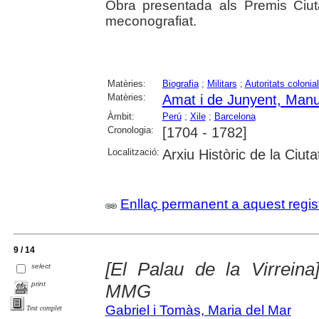
Obra presentada als Premis Ciut
meconografiat.
Matèries:
Biografia
;
Militars
;
Autoritats colonia
Matèries:
Amat i de Junyent, Manu
Àmbit:
Perú
;
Xile
;
Barcelona
Cronologia:
[1704 - 1782]
Localització:
Arxiu Històric de la Ciut
Enllaç permanent a aquest regis
9 / 14
[El Palau de la Virreina
select
print
MMG
Gabriel i Tomàs, Maria del Mar
Text complet