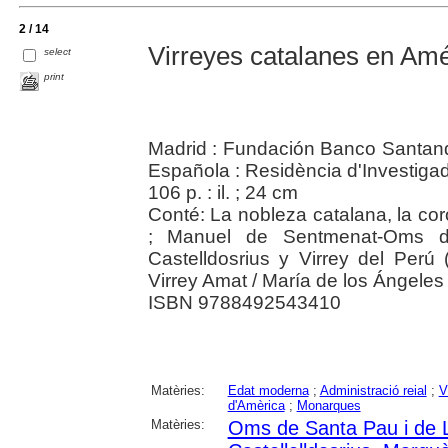
2 / 14
Virreyes catalanes en Amér
select
print
Madrid : Fundación Banco Santand
Española : Residència d'Investiga
106 p. : il. ; 24 cm
Conté: La nobleza catalana, la co
; Manuel de Sentmenat-Oms d
Castelldosrius y Virrey del Perú
Virrey Amat / María de los Ángele
ISBN 9788492543410
Matèries:
Edat moderna
;
Administració reial
;
V
d'Amèrica
;
Monarques
Matèries:
Oms de Santa Pau i de 