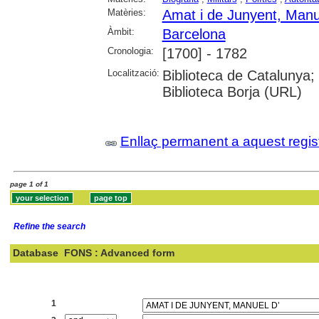
Matèries:
Amat i de Junyent, Manu
Àmbit:
Barcelona
Cronologia:
[1700] - 1782
Localització:
Biblioteca de Catalunya;
Biblioteca Borja (URL)
Enllaç permanent a aquest regis
page 1 of 1
Refine the search
Database
FONS : Advanced form
Search:
1