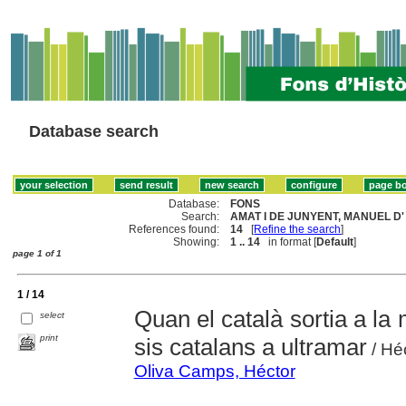
Database search
Database:
FONS
Search:
AMAT I DE JUNYENT, MANUEL D' 
References found:
14
[
Refine the search
]
Showing:
1 .. 14
in format [
Default
]
page 1 of 1
1 / 14
Quan el català sortia a la
select
print
sis catalans a ultramar
/ Héc
Oliva Camps, Héctor