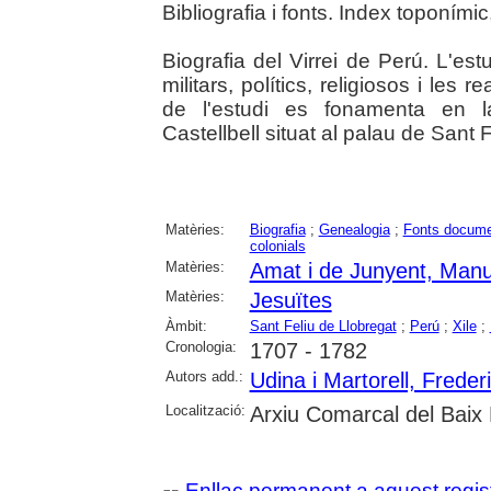
Bibliografia i fonts. Index toponími
Biografia del Virrei de Perú. L'es
militars, polítics, religiosos i les 
de l'estudi es fonamenta en 
Castellbell situat al palau de Sant 
Matèries:
Biografia
;
Genealogia
;
Fonts docume
colonials
Matèries:
Amat i de Junyent, Manu
Matèries:
Jesuïtes
Àmbit:
Sant Feliu de Llobregat
;
Perú
;
Xile
;
Cronologia:
1707 - 1782
Autors add.:
Udina i Martorell, Freder
Localització:
Arxiu Comarcal del Baix 
Enllaç permanent a aquest regis