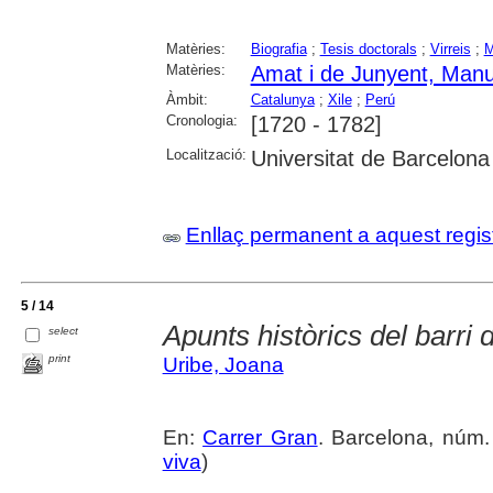
Matèries:
Biografia
;
Tesis doctorals
;
Virreis
;
M
Matèries:
Amat i de Junyent, Manu
Àmbit:
Catalunya
;
Xile
;
Perú
Cronologia:
[1720 - 1782]
Localització:
Universitat de Barcelona
Enllaç permanent a aquest regis
5 / 14
Apunts històrics del barri d
select
print
Uribe, Joana
En:
Carrer Gran
. Barcelona, núm. 
viva
)