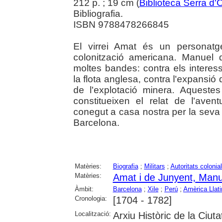
212 p. ; 19 cm (
Biblioteca Serra d'
Bibliografia.
ISBN 9788478266845
El virrei Amat és un personatge
colonització americana. Manuel 
moltes bandes: contra els interesso
la flota anglesa, contra l'expansió d
de l'explotació minera. Aquest
constitueixen el relat de l'ave
conegut a casa nostra per la seva 
Barcelona.
Matèries:
Biografia
;
Militars
;
Autoritats colonia
Matèries:
Amat i de Junyent, Manu
Àmbit:
Barcelona
;
Xile
;
Perú
;
Amèrica Llati
Cronologia:
[1704 - 1782]
Localització:
Arxiu Històric de la Ciut