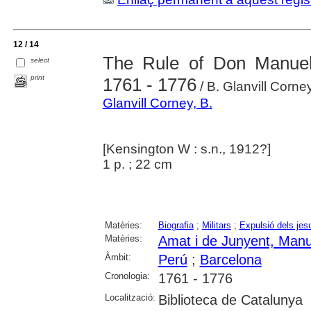
12 / 14
The Rule of Don Manuel
select
print
1761 - 1776
/ B. Glanvill Corne
Glanvill Corney, B.
[Kensington W : s.n., 1912?]
1 p. ; 22 cm
Matèries:
Biografia
;
Militars
;
Expulsió dels jes
Matèries:
Amat i de Junyent, Manu
Àmbit:
Perú
;
Barcelona
Cronologia:
1761 - 1776
Localització:
Biblioteca de Catalunya