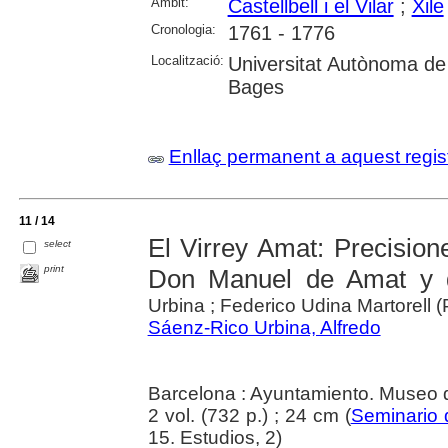
Àmbit:
Castellbell i el Vilar
;
Xile
Cronologia:
1761 - 1776
Localització:
Universitat Autònoma de
Bages
Enllaç permanent a aquest regis
11 / 14
El Virrey Amat: Precision
select
print
Don Manuel de Amat y 
Urbina ; Federico Udina Martorell (P
Sáenz-Rico Urbina, Alfredo
Barcelona : Ayuntamiento. Museo d
2 vol. (732 p.) ; 24 cm (
Seminario d
15. Estudios, 2)