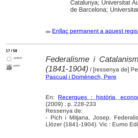
Catalunya; Universitat A
de Barcelona; Universitat 
Enllaç permanent a aquest regis
17 / 58
Federalisme i Catalanisme
select
print
(1841-1904)
/ [ressenya de] P
Pascual i Domènech, Pere
En:
Recerques : història, econo
(2009) , p. 228-233
Ressenya de:
- Pich i Mitjana, Josep. Federali
Llózer (1841-1904). Vic : Eumo Edi