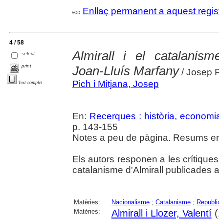
Enllaç permanent a aquest regis
4 / 58
Almirall i el catalanis
select
print
Joan-Lluís Marfany
/ Josep P
Pich i Mitjana, Josep
Text complet
En:
Recerques : història, economia
p. 143-155
Notes a peu de pàgina. Resums en 
Els autors responen a les crítiques
catalanisme d'Almirall publicades a
Matèries:
Nacionalisme
;
Catalanisme
;
Republi
Matèries:
Almirall i Llozer, Valentí
(