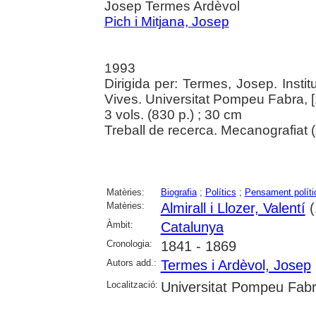
Josep Termes Ardèvol
Pich i Mitjana, Josep
1993
Dirigida per: Termes, Josep. Instit
Vives. Universitat Pompeu Fabra, 
3 vols. (830 p.) ; 30 cm
Treball de recerca. Mecanografiat (
Matèries:
Biografia
;
Polítics
;
Pensament políti
Matèries:
Almirall i Llozer, Valentí
(
Àmbit:
Catalunya
Cronologia:
1841 - 1869
Autors add.:
Termes i Ardèvol, Josep
Localització:
Universitat Pompeu Fab