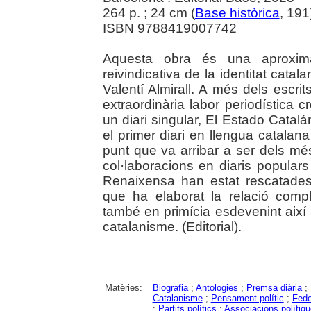
264 p. ; 24 cm (
Base històrica
, 191
ISBN 9788419007742
Aquesta obra és una aproxima
reivindicativa de la identitat catal
Valentí Almirall. A més dels escrit
extraordinària labor periodística cr
un diari singular, El Estado Catalá
el primer diari en llengua catalana 
punt que va arribar a ser dels m
col·laboracions en diaris popular
Renaixensa han estat rescatades 
que ha elaborat la relació compl
també en primícia esdevenint així 
catalanisme. (Editorial).
Matèries:
Biografia
;
Antologies
;
Premsa diària
;
Catalanisme
;
Pensament polític
;
Fede
;
Partits polítics
;
Associacions polítiq