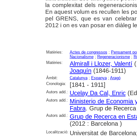
la complexitat dels regeneracioni
En aquest volum es recullen les p
pel GRENS, que es van celebrar 
2012 i on es van posar en diàleg le
Matèries:
Actes de congressos
;
Pensament pol
Nacionalisme
;
Regeneracionisme
;
R
Matèries:
Almirall i Llozer, Valentí
(
Joaquín
(1846-1911)
Àmbit:
Catalunya
;
Espanya
;
Aragó
Cronologia:
[1841 - 1911]
Autors add.:
Ucelay Da Cal, Enric
(Ed
Autors add.:
Ministerio de Economia 
Fabra
. Grup de Recerca 
Autors add.:
Grup de Recerca en Esta
(2012 : Barcelona )
Localització:
Universitat de Barcelon