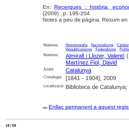
En:
Recerques : història, econo
(2009) , p. 195-204
Notes a peu de pàgina. Resum en c
Matèries:
Historiografia
;
Nacionalisme
;
Catala
Republicanisme
;
Federalisme
;
Políti
Matèries:
Almirall i Llozer, Valentí
(
Martínez Fiol, David
Àmbit:
Catalunya
Cronologia:
[1841 - 1904]; 2009
Localització:
Biblioteca de Catalunya
Enllaç permanent a aquest regis
19 / 58