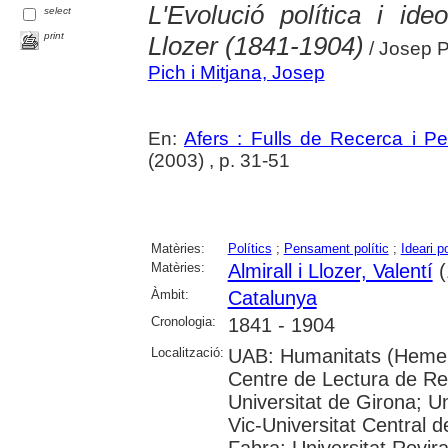
L'Evolució política i ide
select
print
Llozer (1841-1904)
/ Josep P
Pich i Mitjana, Josep
En:
Afers : Fulls de Recerca i P
(2003) , p. 31-51
Matèries:
Polítics
;
Pensament polític
;
Ideari po
Matèries:
Almirall i Llozer, Valentí
(
Àmbit:
Catalunya
Cronologia:
1841 - 1904
Localització:
UAB: Humanitats (Hemero
Centre de Lectura de Reu
Universitat de Girona; Un
Vic-Universitat Central 