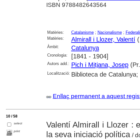
ISBN 9788482643564
Matèries:
Catalanisme
;
Nacionalisme
;
Federal
Matèries:
Almirall i Llozer, Valentí
(
Àmbit:
Catalunya
Cronologia:
[1841 - 1904]
Autors add.:
Pich i Mitjana, Josep
(Pr.
Localització:
Biblioteca de Catalunya;
Enllaç permanent a aquest regis
10 / 58
Valentí Almirall i Llozer :
select
print
la seva iniciació política
/ d