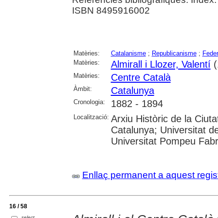
ISBN 8495916002
Matèries:
Catalanisme
;
Republicanisme
;
Feder
Matèries:
Almirall i Llozer, Valentí
(
Matèries:
Centre Català
Àmbit:
Catalunya
Cronologia:
1882 - 1894
Localització:
Arxiu Històric de la Ciut
Catalunya; Universitat d
Universitat Pompeu Fabra;
Enllaç permanent a aquest regis
16 / 58
select