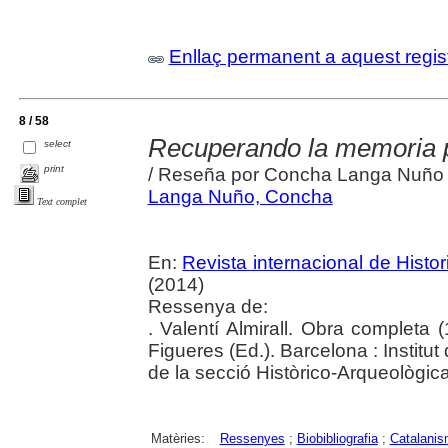
Enllaç permanent a aquest regis
8 / 58
Recuperando la memoria po
select
print
/ Reseña por Concha Langa Nuño
Langa Nuño, Concha
Text complet
En:
Revista internacional de Histo
(2014)
Ressenya de:
. Valentí Almirall. Obra completa
Figueres (Ed.). Barcelona : Institu
de la secció Històrico-Arqueològica
Matèries:
Ressenyes
;
Biobibliografia
;
Catalani