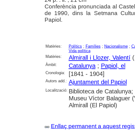
Conferència pronunciada al Castell
de 1990, dins la Setmana Cultur
Papiol.
Matèries:
Polítics
;
Famílies
;
Nacionalisme
;
C
Vida política
Matèries:
Almirall i Llozer, Valentí
(
Àmbit:
Catalunya
;
Papiol, el
Cronologia:
[1841 - 1904]
Autors add.:
Ajuntament del Papiol
Localització:
Biblioteca de Catalunya; 
Museu Víctor Balaguer (Vi
Almirall (El Papiol)
Enllaç permanent a aquest regis