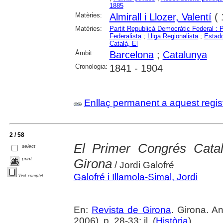
1885
Matèries:
Almirall i Llozer, Valentí
( 
Matèries:
Partit Republicà Democràtic Federal :
Federalista
;
Lliga Regionalista
;
Estado
Català, El
Àmbit:
Barcelona
;
Catalunya
Cronologia:
1841 - 1904
Enllaç permanent a aquest regis
2 / 58
El Primer Congrés Cata
select
print
Girona
/ Jordi Galofré
Galofré i Illamola-Simal, Jordi
Text complet
En:
Revista de Girona
. Girona. 
2006), p. 28-33: il. (
Història
)