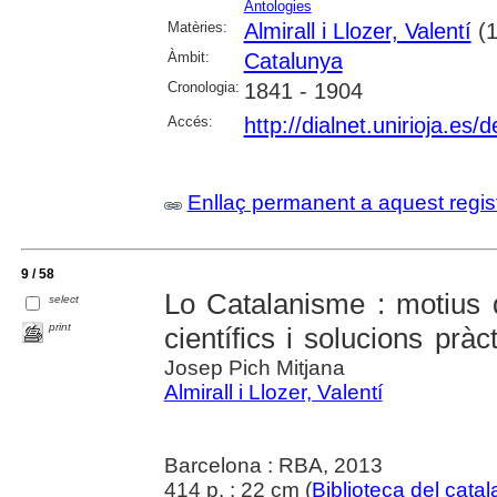
Antologies
Matèries:
Almirall i Llozer, Valentí
(1
Àmbit:
Catalunya
Cronologia:
1841 - 1904
Accés:
http://dialnet.unirioja.es
Enllaç permanent a aquest regis
9 / 58
Lo Catalanisme : motius 
select
print
científics i solucions pràc
Josep Pich Mitjana
Almirall i Llozer, Valentí
Barcelona : RBA, 2013
414 p. ; 22 cm (
Biblioteca del cata