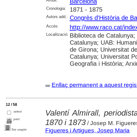
Àmbit:
Barcelona
Cronologia:
1871 - 1875
Autors add.:
Congrès d'Història de B
Accés:
http://www.raco.cat/ind
Localització:
Biblioteca de Catalunya; 
Catalunya; UAB: Humanit
de Girona; Universitat de
Catalunya; Universitat Po
Geografia i Història; Arx
Enllaç permanent a aquest regis
12 / 58
Valentí Almirall, periodi
select
print
1870 i 1873
/ Josep M. Figuere
Figueres i Artigues, Josep Maria
Text complet