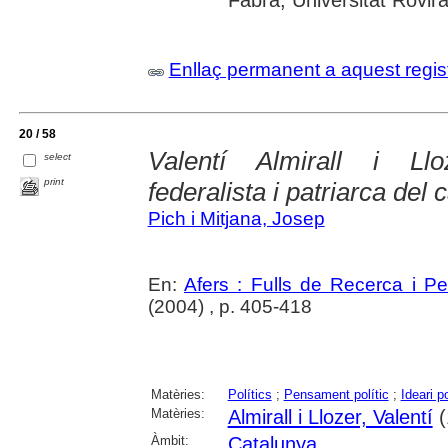
Fabra; Universitat Rovira i
Enllaç permanent a aquest regis
20 / 58
Valentí Almirall i Llo
select
print
federalista i patriarca del
Pich i Mitjana, Josep
En:
Afers : Fulls de Recerca i P
(2004) , p. 405-418
Matèries:
Polítics
;
Pensament polític
;
Ideari po
Matèries:
Almirall i Llozer, Valentí
(
Àmbit:
Catalunya