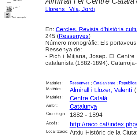
Almirall i el Centre Català
/
print
Llorens i Vila, Jordi
Text complet
En:
Cercles. Revista d'història cult
245 (
Ressenyes
)
Número monogràfic: Els portaveus cu
Ressenya de:
- Pich i Mitjana, Josep. El Centre
catalanista (1882-1894). Catarroja-
Matèries:
Ressenyes
;
Catalanisme
;
Republica
Matèries:
Almirall i Llozer, Valentí
(
Matèries:
Centre Català
Àmbit:
Catalunya
Cronologia:
1882 - 1894
Accés:
http://raco.cat/index.ph
Localització:
Arxiu Històric de la Ciut