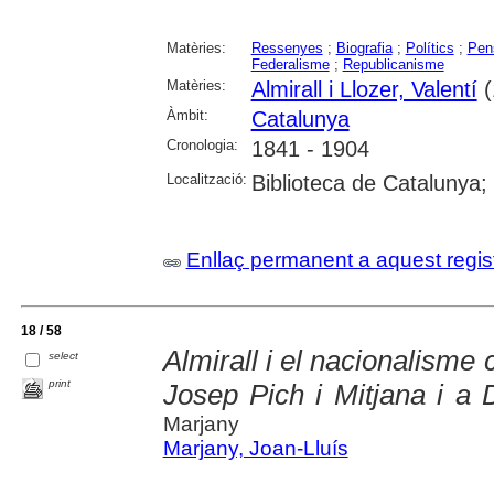
Matèries:
Ressenyes
;
Biografia
;
Polítics
;
Pen
Federalisme
;
Republicanisme
Matèries:
Almirall i Llozer, Valentí
(
Àmbit:
Catalunya
Cronologia:
1841 - 1904
Localització:
Biblioteca de Catalunya
Enllaç permanent a aquest regis
18 / 58
Almirall i el nacionalisme
select
print
Josep Pich i Mitjana i a 
Marjany
Marjany, Joan-Lluís