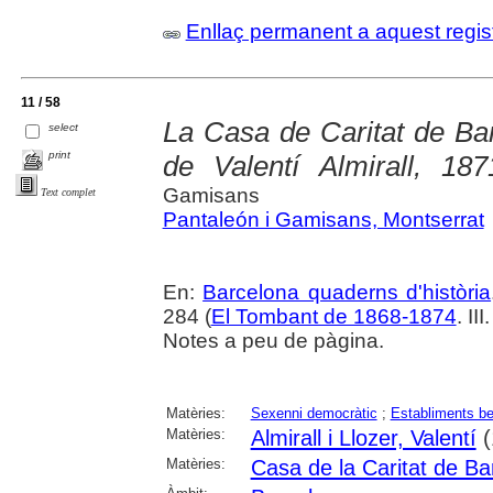
Enllaç permanent a aquest regis
11 / 58
La Casa de Caritat de Bar
select
print
de Valentí Almirall, 187
Gamisans
Text complet
Pantaleón i Gamisans, Montserrat
En:
Barcelona quaderns d'història
284 (
El Tombant de 1868-1874
. II
Notes a peu de pàgina.
Matèries:
Sexenni democràtic
;
Establiments be
Matèries:
Almirall i Llozer, Valentí
(
Matèries:
Casa de la Caritat de Ba