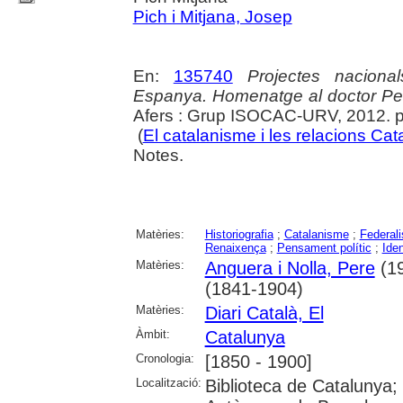
Pich i Mitjana, Josep
En:
135740
Projectes nacional
Espanya. Homenatge al doctor Per
Afers : Grup ISOCAC-URV, 2012. p
(
El catalanisme i les relacions C
Notes.
Matèries:
Historiografia
;
Catalanisme
;
Federal
Renaixença
;
Pensament polític
;
Iden
Matèries:
Anguera i Nolla, Pere
(19
(1841-1904)
Matèries:
Diari Català, El
Àmbit:
Catalunya
Cronologia:
[1850 - 1900]
Localització:
Biblioteca de Catalunya; 