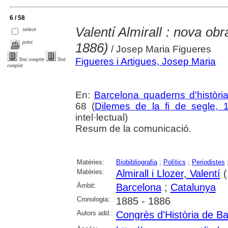
6 / 58
Valentí Almirall : nova obra
select
print
1886)
/ Josep Maria Figueres
Figueres i Artigues, Josep Maria
Text complet
Text
complet
En:
Barcelona quaderns d'històri
68 (
Dilemes de la fi de segle, 
intel·lectual)
Resum de la comunicació.
Matèries:
Biobibliografia
;
Polítics
;
Periodistes
Matèries:
Almirall i Llozer, Valentí
(
Àmbit:
Barcelona
;
Catalunya
Cronologia:
1885 - 1886
Autors add.:
Congrès d'Història de B