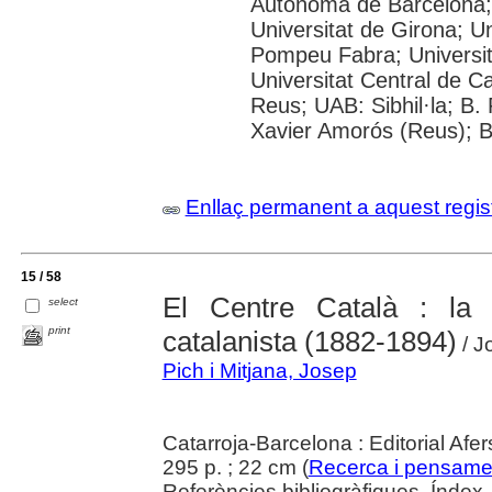
Autònoma de Barcelona; 
Universitat de Girona; Un
Pompeu Fabra; Universitat
Universitat Central de C
Reus; UAB: Sibhil·la; B.
Xavier Amorós (Reus); B
Enllaç permanent a aquest regis
15 / 58
El Centre Català : la p
select
print
catalanista (1882-1894)
/ J
Pich i Mitjana, Josep
Catarroja-Barcelona : Editorial Afe
295 p. ; 22 cm (
Recerca i pensame
Referències bibliogràfiques. Índex.