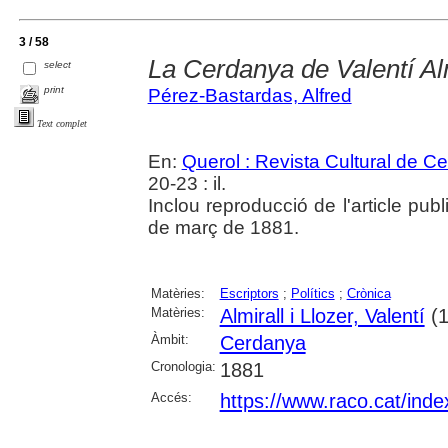
3 / 58
La Cerdanya de Valentí Alm
select
print
Pérez-Bastardas, Alfred
Text complet
En:
Querol : Revista Cultural de C
20-23 : il.
Inclou reproducció de l'article publi
de març de 1881.
Matèries:
Escriptors
;
Polítics
;
Crònica
Matèries:
Almirall i Llozer, Valentí
(1
Àmbit:
Cerdanya
Cronologia:
1881
Accés:
https://www.raco.cat/inde