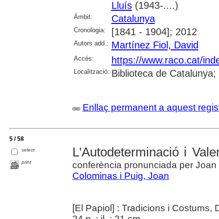
Lluís
(1943-....)
Àmbit:
Catalunya
Cronologia:
[1841 - 1904]; 2012
Autors add.:
Martínez Fiol, David
Accés:
https://www.raco.cat/ind
Localització:
Biblioteca de Catalunya
Enllaç permanent a aquest regis
5 / 58
L'Autodeterminació i Valen
select
print
conferència pronunciada per Joan 
Colominas i Puig, Joan
[El Papiol] : Tradicions i Costums,
24 p. : il. ; 21 cm