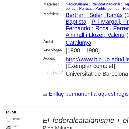
Matèries:
Nacionalisme
;
Identitat nacional
;
Re
polític
;
Polítics
;
Partits polítics
;
Res
Matèries:
Bertran i Soler, Tomàs
(1
Baptista
;
Pi i Margall, 
Fernando
;
Roca i Ferre
Almirall i Llozer, Valentí
(
Àmbit:
Catalunya
Cronologia:
[1800 - 1900]
Accés:
http://www.bib.ub.edu/fi
[Exemplar complet]
Localització:
Universitat de Barcelona
Enllaç permanent a aquest regis
14 / 58
El federalcatalanisme i 
select
print
Pich Mitjana