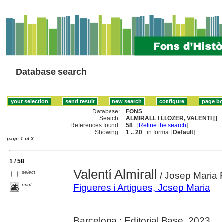
Database search
Database:
FONS
Search:
ALMIRALL I LLOZER, VALENTI []
References found:
58
[
Refine the search
]
Showing:
1 .. 20
in format [
Default
]
page 1 of 3
1 / 58
Valentí Almirall
select
/ Josep Maria F
print
Figueres i Artigues, Josep Maria
Barcelona : Editorial Base, 2023