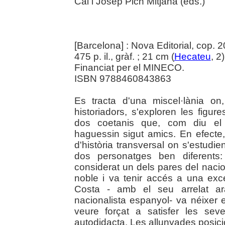
Cal i Josep Pich Mitjana (eds.)
[Barcelona] : Nova Editorial, cop. 
475 p. il., gràf. ; 21 cm (
Hecateu
, 2
Financiat per el MINECO.
ISBN 9788460843863
Es tracta d'una miscel·lània on
historiadors, s'exploren les figur
dos coetanis que, com diu el 
haguessin sigut amics. En efecte
d'història transversal on s'estudi
dos personatges ben diferents:
considerat un dels pares del nacio
noble i va tenir accés a una exc
Costa - amb el seu arrelat ar
nacionalista espanyol- va néixer 
veure forçat a satisfer les seve
autodidacta. Les allunyades posi