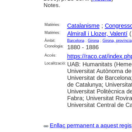
Notes.
Matèries:
Catalanisme
;
Congresso
Matèries:
Almirall i Llozer, Valentí
(
Àmbit:
Barcelona
;
Girona
;
Girona, província
Cronologia:
1880 - 1886
Accés:
https://raco.cat/index.p
Localització:
UAB: Humanitats (Hemer
Universitat Autònoma de
Universitat de Barcelona;
de Catalunya; Universitat
Universitat Politècnica 
Fabra; Universitat Rovira 
Universitat Central de C
Enllaç permanent a aquest regis