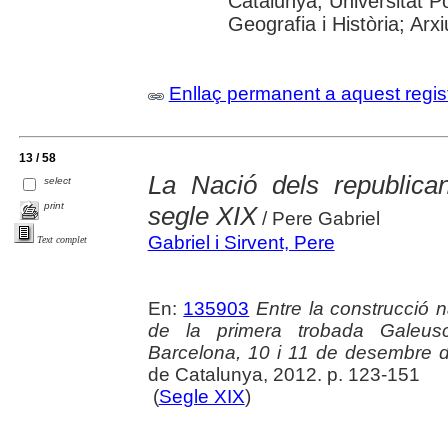
Catalunya; Universitat Po
Geografia i Història; Arx
Enllaç permanent a aquest regis
13 / 58
La Nació dels republica
select
print
segle XIX
/ Pere Gabriel
Gabriel i Sirvent, Pere
Text complet
En:
135903
Entre la construcció na
de la primera trobada Galeusca
Barcelona, 10 i 11 de desembre 
de Catalunya, 2012. p. 123-151
(
Segle XIX
)