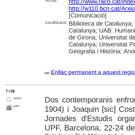
Accés:
http://www.raco.cat/ind
http://w110.bcn.cat/Arxi
[Comunicació]
Localització:
Biblioteca de Catalunya; 
Catalunya; UAB: Humanit
de Girona; Universitat de
Catalunya; Universitat Po
Geografia i Història; Arx
Enllaç permanent a aquest regis
7 / 58
Dos contemporanis enfront
select
print
1904) i Joaquin [sic] Cos
Jornades d'Estudis org
UPF, Barcelona, 22-24 d