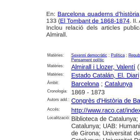
En:
Barcelona quaderns d'història
133 (
El Tombant de 1868-1874
. II
Inclou relació dels articles publ
Almirall.
Matèries:
Sexenni democràtic
;
Política
;
Repub
Pensament polític
Matèries:
Almirall i Llozer, Valentí
(
Matèries:
Estado Catalán, El. Diari
Àmbit:
Barcelona
;
Catalunya
Cronologia:
1869 - 1873
Autors add.:
Congrès d'Història de B
Accés:
http://www.raco.cat/ind
Localització:
Biblioteca de Catalunya; 
Catalunya; UAB: Humanit
de Girona; Universitat de