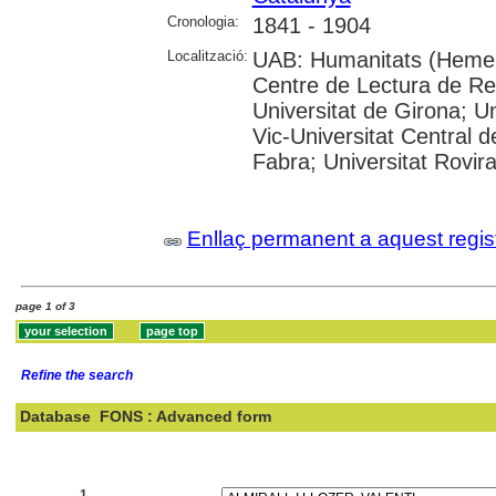
Cronologia:
1841 - 1904
Localització:
UAB: Humanitats (Hemero
Centre de Lectura de Reu
Universitat de Girona; Un
Vic-Universitat Central 
Fabra; Universitat Rovira i
Enllaç permanent a aquest regis
page 1 of 3
Refine the search
Database
FONS : Advanced form
Search:
1