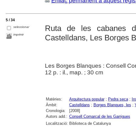
Enllaç permanent a aquest regis
5 / 34
Ruta de les cabanes d
seleccionar
imprimir
Castelldans, Les Borges Bl
Les Borges Blanques : Consell Co
12 p. : il., map. ; 30 cm
Matèries:
Arquitectura popular
;
Pedra seca
;
In
Àmbit:
Castelldans
;
Borges Blanques, les
;
Cronologia:
[2008]
Autors add.:
Consell Comarcal de les Garrigues
Localització:
Biblioteca de Catalunya