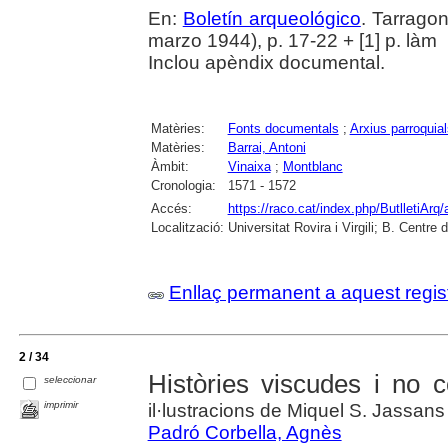
En:
Boletín arqueológico
. Tarragon
marzo 1944), p. 17-22 + [1] p. làm
Inclou apèndix documental.
Matèries:
Fonts documentals
;
Arxius parroquial
Matèries:
Barrai, Antoni
Àmbit:
Vinaixa
;
Montblanc
Cronologia:
1571 - 1572
Accés:
https://raco.cat/index.php/ButlletiArq/
Localització:
Universitat Rovira i Virgili; B. Centr
Enllaç permanent a aquest regis
2 / 34
Històries viscudes i no 
seleccionar
imprimir
il·lustracions de Miquel S. Jassans
Padró Corbella, Agnès