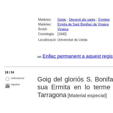
Matèries:
Goigs
;
Devoció als sants
;
Ermites
Matèries:
Ermita de Sant Bonifaci de Vinaixa
Àmbit:
Vinaixa
Cronologia:
[1940]
Localització:
Universitat de Lleida
Enllaç permanent a aquest regis
18 / 34
Goig del gloriós S. Bonif
seleccionar
imprimir
sua Ermita en lo terme 
Tarragona
[Material especial]