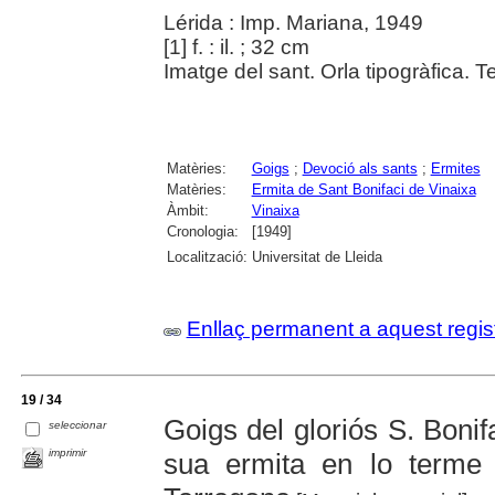
Lérida : Imp. Mariana, 1949
[1] f. : il. ; 32 cm
Imatge del sant. Orla tipogràfica. T
Matèries:
Goigs
;
Devoció als sants
;
Ermites
Matèries:
Ermita de Sant Bonifaci de Vinaixa
Àmbit:
Vinaixa
Cronologia:
[1949]
Localització:
Universitat de Lleida
Enllaç permanent a aquest regis
19 / 34
Goigs del gloriós S. Boni
seleccionar
imprimir
sua ermita en lo terme 