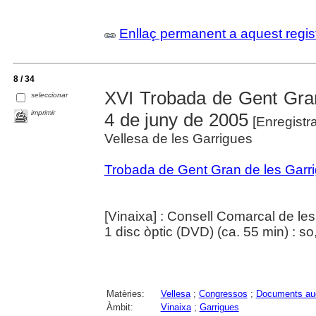
Enllaç permanent a aquest regis
8 / 34
XVI Trobada de Gent Gran
seleccionar
imprimir
4 de juny de 2005
[Enregistr
Vellesa de les Garrigues
Trobada de Gent Gran de les Garr
[Vinaixa] : Consell Comarcal de le
1 disc òptic (DVD) (ca. 55 min) : so,
Matèries:
Vellesa
;
Congressos
;
Documents aud
Àmbit:
Vinaixa
;
Garrigues