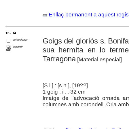
Enllaç permanent a aquest regis
16 / 34
Goigs del gloriós s. Bonif
seleccionar
imprimir
sua hermita en lo terme
Tarragona
[Material especial]
[S.l.] : [s.n.], [19??]
1 goig : il. ; 32 cm
Imatge de l'advocació ornada am
columnes amb corondell. Orla amb 