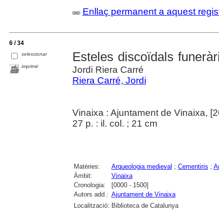
Enllaç permanent a aquest regis
6 / 34
Esteles discoïdals funeràr
seleccionar
imprimir
Jordi Riera Carré
Riera Carré, Jordi
Vinaixa : Ajuntament de Vinaixa, [
27 p. : il. col. ; 21 cm
Matèries:
Arqueologia medieval
;
Cementiris
;
Ar
Àmbit:
Vinaixa
Cronologia:
[0000 - 1500]
Autors add.:
Ajuntament de Vinaixa
Localització:
Biblioteca de Catalunya