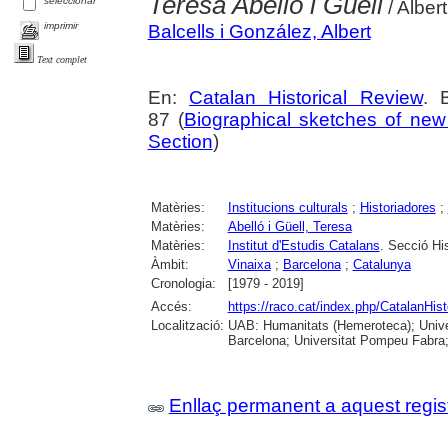
Teresa Abelló i Güell
seleccionar
/ Albert
imprimir
Balcells i González, Albert
Text complet
En:
Catalan Historical Review
. 
87 (
Biographical sketches of new
Section
)
Matèries:
Institucions culturals
;
Historiadores
;
Matèries:
Abelló i Güell, Teresa
Matèries:
Institut d'Estudis Catalans
. Secció Hi
Àmbit:
Vinaixa
;
Barcelona
;
Catalunya
Cronologia:
[1979 - 2019]
Accés:
https://raco.cat/index.php/CatalanHis
Localització:
UAB: Humanitats (Hemeroteca); Univers
Barcelona; Universitat Pompeu Fabra; U
Enllaç permanent a aquest regis