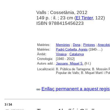
Valls : Cossetània, 2012
149 p. : il. ; 23 cm (
El Tinter
, 122)
ISBN 9788415456223
Matèries:
Memòries
;
Dona
;
Pintores
;
Anecdota
Matèries:
Padró Corbella, Agnès
(1940-....)
Àmbit:
Vinaixa
;
Catalunya
Cronologia:
[1940 - 2012]
Autors add.:
Jassans, Miquel S.
(Il·l.)
Localització:
B. Pública de Tarragona; B. Mossèn R
Popular de Valls; B. Miquel Martí i Po
Enllaç permanent a aquest regis
3 / 34