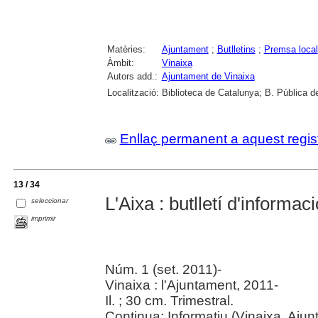
Matèries:
Ajuntament
;
Butlletins
;
Premsa local
Àmbit:
Vinaixa
Autors add.:
Ajuntament de Vinaixa
Localització:
Biblioteca de Catalunya; B. Pública de
Enllaç permanent a aquest regis
13 / 34
L'Aixa : butlletí d'informa
seleccionar
imprimir
Núm. 1 (set. 2011)-
Vinaixa : l'Ajuntament, 2011-
Il. ; 30 cm. Trimestral.
Continua: Informatiu (Vinaixa. Ajunt