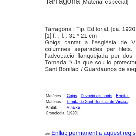
Tarragona
[Material especial]
Tarragona : Tip. Editorial, [ca. 1920
[1] f. : il. ; 31 * 21 cm
Goigs cantat a l'església de V
columnes separades per filets
l'advocació flanquejada per dos f
Tornada "/ Ja que sou lo protector
Sant Bonifaci / Guardaunos de seq
Matèries:
Goigs
;
Devoció als sants
;
Ermites
Matèries:
Ermita de Sant Bonifaci de Vinaixa
Àmbit:
Vinaixa
Cronologia:
[1920]
Enllaç permanent a aquest regis