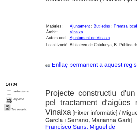
Matèries:
Ajuntament
;
Butlletins
;
Premsa local
Àmbit:
Vinaixa
Autors add.:
Ajuntament de Vinaixa
Localització:
Biblioteca de Catalunya; B. Pública de
Enllaç permanent a aquest regis
14 / 34
Projecte constructiu d'un
seleccionar
imprimir
pel tractament d'aigües 
Vinaixa
Text complet
[Fitxer informàtic]
/ Migue
García i Serrano, Marianna Garfi]
Francisco Sans, Miguel de