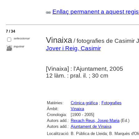
Enllaç permanent a aquest regis
7 / 34
Vinaixa
seleccionar
/ fotografies de Casimir
imprimir
Jover i Reig, Casimir
[Vinaixa] : l'Ajuntament, 2005
12 làm. : pral. il. ; 30 cm
Matèries:
Crònica gràfica
;
Fotografies
Àmbit:
Vinaixa
Cronologia:
[1900 - 2005]
Autors add.:
Rexach Reus, Josep Maria
(Ed.)
Autors add.:
Ajuntament de Vinaixa
Localització:
B. Pública de Lleida; B. Marquès d'Ol