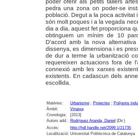
poder oferir als petits tallers ar
pedra una zona on poder-se instal·l
població. Degut a la poca activitat 
són molt poques i a la vegada nece
dia a dia, aquest fet proporciona q
obtinguem un mínim de 10 parcel·l
D'acord amb la nova alternativa 
dissenya, es dimensiona i es pres
de dur a terme la urbanització c
requereixen actuacions fora de l'
connexió amb les xarxes existent
existents. En cadascun dels annexes
escollida.
Matèries:
Urbanisme
;
Projectes
;
Polígons indu
Àmbit:
Vinaixa
Cronologia:
[2013]
Autors add.:
Rodríguez Aranda, Daniel
(Dir.)
Accés:
http://hdl.handle.net/2099.1/21735
Localització:
Universitat Politècnica de Catalunya