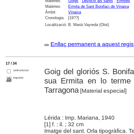
Matèries:
Goigs
;
Devoció als sants
;
Ermites
Matèries:
Ermita de Sant Bonifaci de Vinaixa
Àmbit:
Vinaixa
Cronologia:
[19??]
Localització:
B. Marià Vayreda (Olot)
Enllaç permanent a aquest regis
17 / 34
Goig del gloriós S. Bonif
seleccionar
imprimir
sua Ermita en lo terme 
Tarragona
[Material especial]
Lérida : Imp. Mariana, 1940
[1] f. : il. ; 32 cm
Imatge del sant. Orla tipogràfica. T