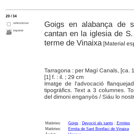
20 / 34
Goigs en alabança de s
seleccionar
imprimir
cantan en la iglesia de S.
terme de Vinaixa
[Material es
Tarragona : per Magí Canals, [ca. 
[1] f. : il. ; 29 cm
Imatge de l'advocació flanqueja
tipogràfics. Text a 3 columnes. T
del dimoni enganyòs / Siáu lo nostr
Matèries:
Goigs
;
Devoció als sants
;
Ermites
Matèries:
Ermita de Sant Bonifaci de Vinaixa