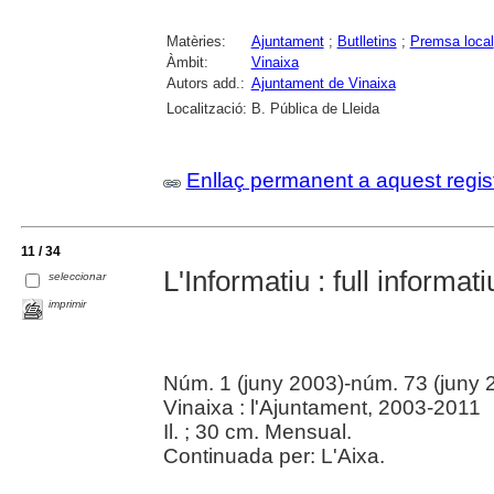
Matèries:
Ajuntament
;
Butlletins
;
Premsa local
Àmbit:
Vinaixa
Autors add.:
Ajuntament de Vinaixa
Localització:
B. Pública de Lleida
Enllaç permanent a aquest regis
11 / 34
L'Informatiu : full informa
seleccionar
imprimir
Núm. 1 (juny 2003)-núm. 73 (juny 
Vinaixa : l'Ajuntament, 2003-2011
Il. ; 30 cm. Mensual.
Continuada per: L'Aixa.