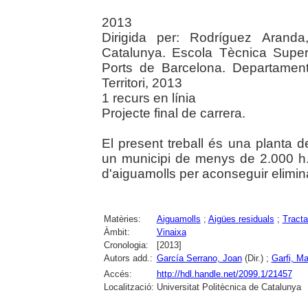
2013
Dirigida per: Rodríguez Aranda,
Catalunya. Escola Tècnica Super
Ports de Barcelona. Departament 
Territori, 2013
1 recurs en línia
Projecte final de carrera.
El present treball és una planta 
un municipi de menys de 2.000 h.e
d'aiguamolls per aconseguir eliminar
Matèries:
Aiguamolls
;
Aigües residuals
;
Tracta
Àmbit:
Vinaixa
Cronologia:
[2013]
Autors add.:
García Serrano, Joan
(Dir.) ;
Garfi, Ma
Accés:
http://hdl.handle.net/2099.1/21457
Localització:
Universitat Politècnica de Catalunya