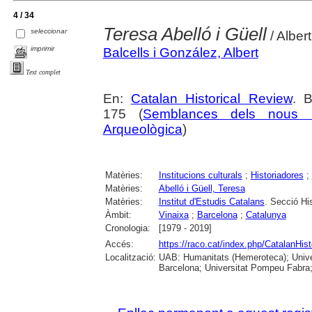
4 / 34
Teresa Abelló i Güell
seleccionar
/ Albert
imprimir
Balcells i González, Albert
Text complet
En:
Catalan Historical Review
. 
175 (
Semblances dels nous m
Arqueològica
)
Matèries:
Institucions culturals
;
Historiadores
;
Matèries:
Abelló i Güell, Teresa
Matèries:
Institut d'Estudis Catalans
. Secció Hi
Àmbit:
Vinaixa
;
Barcelona
;
Catalunya
Cronologia:
[1979 - 2019]
Accés:
https://raco.cat/index.php/CatalanHis
Localització:
UAB: Humanitats (Hemeroteca); Univers
Barcelona; Universitat Pompeu Fabra; U