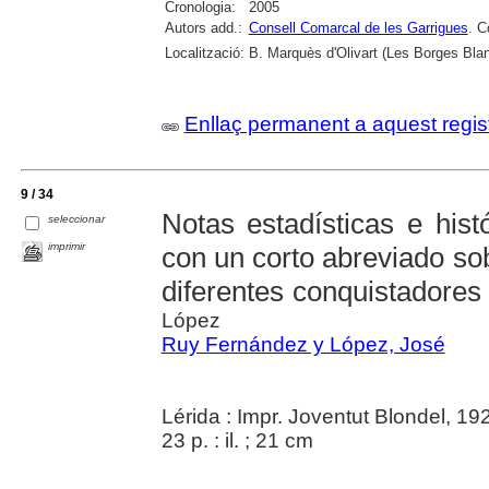
Cronologia:
2005
Autors add.:
Consell Comarcal de les Garrigues
. C
Localització:
B. Marquès d'Olivart (Les Borges Bla
Enllaç permanent a aquest regis
9 / 34
Notas estadísticas e hist
seleccionar
imprimir
con un corto abreviado so
diferentes conquistadores 
López
Ruy Fernández y López, José
Lérida : Impr. Joventut Blondel, 19
23 p. : il. ; 21 cm