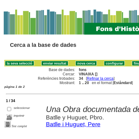
Cerca a la base de dades
Base de dades:
fons
Cercar:
VINAIXA []
Referències trobades:
34
[
Refinar la cerca
]
Mostrant:
1 .. 20
en el format [
Estàndard
]
pàgina 1 de 2
1 / 34
Una Obra documentada del
seleccionar
imprimir
Batlle y Huguet, Pbro.
Batlle i Huguet, Pere
Text complet