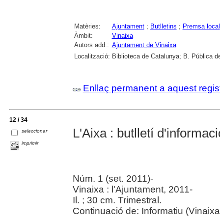
Matèries:
Ajuntament
;
Butlletins
;
Premsa local
Àmbit:
Vinaixa
Autors add.:
Ajuntament de Vinaixa
Localització:
Biblioteca de Catalunya; B. Pública de
Enllaç permanent a aquest regis
12 / 34
L'Aixa : butlletí d'informa
seleccionar
imprimir
Núm. 1 (set. 2011)-
Vinaixa : l'Ajuntament, 2011-
Il. ; 30 cm. Trimestral.
Continuació de: Informatiu (Vinaixa