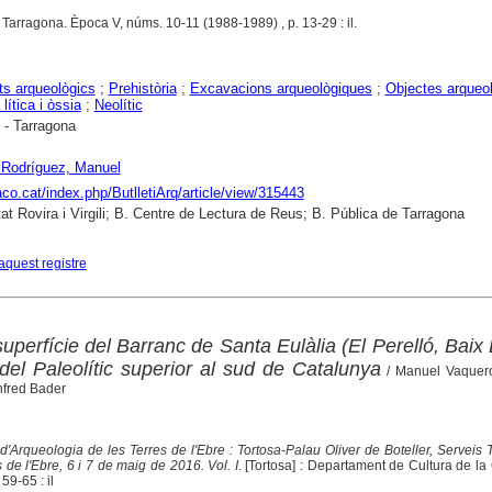
. Tarragona. Època V, núms. 10-11 (1988-1989) , p. 13-29 : il.
s arqueològics
;
Prehistòria
;
Excavacions arqueològiques
;
Objectes arqueo
 lítica i òssia
;
Neolític
- Tarragona
 Rodríguez, Manuel
raco.cat/index.php/ButlletiArq/article/view/315443
tat Rovira i Virgili; B. Centre de Lectura de Reus; B. Pública de Tarragona
aquest registre
uperfície del Barranc de Santa Eulàlia (El Perelló, Baix 
del Paleolític superior al sud de Catalunya
/ Manuel Vaquer
nfred Bader
d'Arqueologia de les Terres de l'Ebre : Tortosa-Palau Oliver de Boteller, Serveis Te
 de l'Ebre, 6 i 7 de maig de 2016. Vol. I
. [Tortosa] : Departament de Cultura de la 
59-65 : il