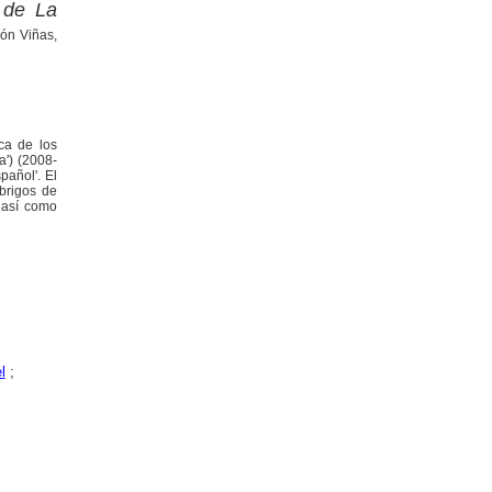
a de La
ón Viñas,
ica de los
a') (2008-
pañol'. El
abrigos de
 así como
l
;