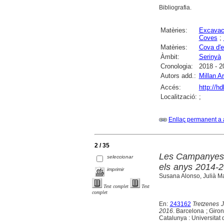
Bibliografia.
Matèries:
Excavac
Coves
;
Matèries:
Cova d'e
Àmbit:
Serinyà
Cronologia:
2018 - 2
Autors add.:
Millan A
Accés:
http://h
Localització:
;
Enllaç permanent a 
2 / 35
Les Campanyes a
seleccionar
els anys 2014-
imprimir
Susana Alonso, Julià M
Text complet
Text
complet
En:
243162
Tretzenes 
2016
. Barcelona ; Giro
Catalunya : Universitat