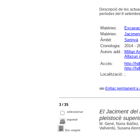
Descripció de les actua
períodes del 8 setembre
Matèries:
Excavac
Matèries:
Jaciment
Àmbit:
Serinyà
Cronologia:
2014 - 2
Autors add.:
Millan A
Albizuri 
Accés:
http://h
http://h
Localització:
;
Enllaç permanent a 
3 / 35
El Jaciment del
seleccionar
pleistocè superio
imprimir
M. Gené, Núria Ibáñez, 
Vallverdú, Susana Alon
Text complet