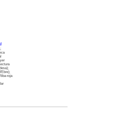
d
;
teca
l
nyer
Lectura
desa);
'Ebre);
Riba-roja
lar