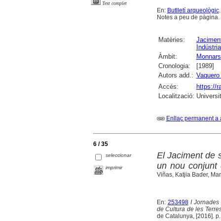
Text complet
En:
Butlletí arqueològic
Notes a peu de pàgina.
Matèries:
Jaciment
Indústria
Àmbit:
Monnars
Cronologia:
[1989]
Autors add.:
Vaquero
Accés:
https://
Localització:
Universi
Enllaç permanent a 
6 / 35
El Jaciment de s
seleccionar
un nou conjunt 
imprimir
Viñas, Katjia Bader, Ma
En:
253498
I Jornades 
de Cultura de les Terres
de Catalunya, [2016]. p. 