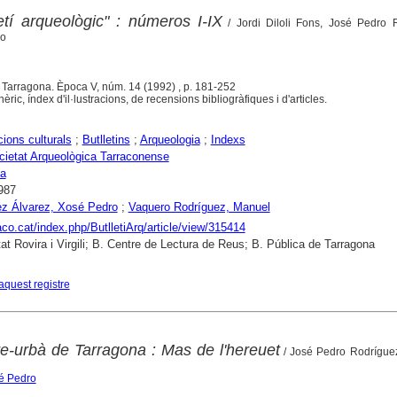
etí arqueològic" : números I-IX
/ Jordi Diloli Fons, José Pedro 
ro
. Tarragona. Època V, núm. 14 (1992) , p. 181-252
èric, índex d'il·lustracions, de recensions bibliogràfiques i d'articles.
ions culturals
;
Butlletins
;
Arqueologia
;
Indexs
cietat Arqueològica Tarraconense
na
987
ez Álvarez, Xosé Pedro
;
Vaquero Rodríguez, Manuel
raco.cat/index.php/ButlletiArq/article/view/315414
tat Rovira i Virgili; B. Centre de Lectura de Reus; B. Pública de Tarragona
aquest registre
e-urbà de Tarragona : Mas de l'hereuet
/ José Pedro Rodríguez
é Pedro