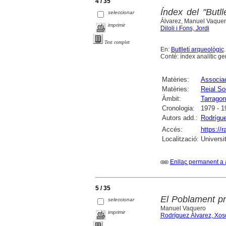
4 / 35
Índex del "Butll
seleccionar
Álvarez, Manuel Vaque
imprimir
Diloli i Fons, Jordi
Text complet
En:
Butlletí arqueològic
Conté: índex analític gen
Matèries:
Associac
Matèries:
Reial So
Àmbit:
Tarrago
Cronologia:
1979 - 1
Autors add.:
Rodrígu
Accés:
https://
Localització:
Universi
Enllaç permanent a 
5 / 35
El Poblament pr
seleccionar
Manuel Vaquero
imprimir
Rodríguez Álvarez, Xos