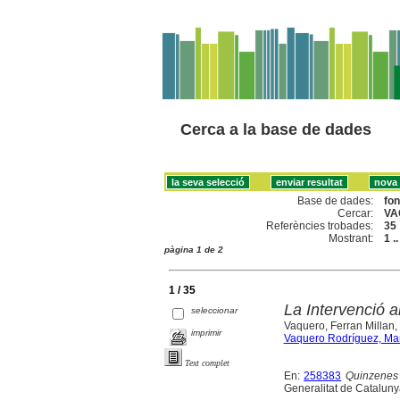
Cerca a la base de dades
Base de dades:
fo
Cercar:
VA
Referències trobades:
35
Mostrant:
1 .
pàgina 1 de 2
1 / 35
La Intervenció a
seleccionar
Vaquero, Ferran Millan,
imprimir
Vaquero Rodríguez, Ma
Text complet
En:
258383
Quinzenes 
Generalitat de Catalunya