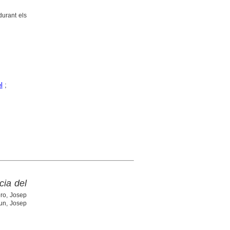
durant els
l
;
cia del
ro, Josep
xun, Josep