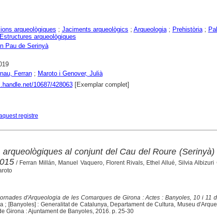
ions arqueològiques
;
Jaciments arqueològics
;
Arqueologia
;
Prehistòria
;
Pal
Estructures arqueològiques
n Pau de Serinyà
019
rnau, Ferran
;
Maroto i Genover, Julià
dl.handle.net/10687/428063
[Exemplar complet]
aquest registre
rqueològiques al conjunt del Cau del Roure (Serinyà)
2015
/ Ferran Millán, Manuel Vaquero, Florent Rivals, Ethel Allué, Silvia Albizuri
aroto
Jornades d'Arqueologia de les Comarques de Girona : Actes : Banyoles, 10 i 11 d
na ; [Banyoles] : Generalitat de Catalunya, Departament de Cultura, Museu d'Arqu
 de Girona : Ajuntament de Banyoles, 2016. p. 25-30