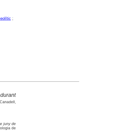
eolític
;
 durant
 Canadell,
e juny de
eologia de