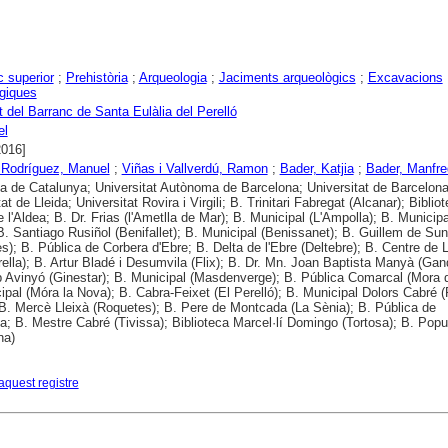
c superior
;
Prehistòria
;
Arqueologia
;
Jaciments arqueològics
;
Excavacions
giques
 del Barranc de Santa Eulàlia del Perelló
el
2016]
 Rodríguez, Manuel
;
Viñas i Vallverdú, Ramon
;
Bader, Katjia
;
Bader, Manfre
ca de Catalunya; Universitat Autònoma de Barcelona; Universitat de Barcelona
at de Lleida; Universitat Rovira i Virgili; B. Trinitari Fabregat (Alcanar); Biblio
 l'Aldea; B. Dr. Frias (l'Ametlla de Mar); B. Municipal (L'Ampolla); B. Municipa
B. Santiago Rusiñol (Benifallet); B. Municipal (Benissanet); B. Guillem de Su
s); B. Pública de Corbera d'Ebre; B. Delta de l'Ebre (Deltebre); B. Centre de 
rella); B. Artur Bladé i Desumvila (Flix); B. Dr. Mn. Joan Baptista Manyà (Gan
 Avinyó (Ginestar); B. Municipal (Masdenverge); B. Pública Comarcal (Mora d
ipal (Móra la Nova); B. Cabra-Feixet (El Perelló); B. Municipal Dolors Cabré (
 B. Mercè Lleixà (Roquetes); B. Pere de Montcada (La Sènia); B. Pública de
a; B. Mestre Cabré (Tivissa); Biblioteca Marcel·lí Domingo (Tortosa); B. Popu
na)
aquest registre