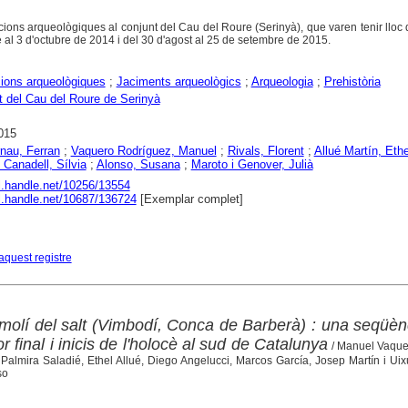
cions arqueològiques al conjunt del Cau del Roure (Serinyà), que varen tenir lloc 
 al 3 d'octubre de 2014 i del 30 d'agost al 25 de setembre de 2015.
ions arqueològiques
;
Jaciments arqueològics
;
Arqueologia
;
Prehistòria
 del Cau del Roure de Serinyà
015
rnau, Ferran
;
Vaquero Rodríguez, Manuel
;
Rivals, Florent
;
Allué Martín, Ethe
i Canadell, Sílvia
;
Alonso, Susana
;
Maroto i Genover, Julià
dl.handle.net/10256/13554
dl.handle.net/10687/136724
[Exemplar complet]
aquest registre
 molí del salt (Vimbodí, Conca de Barberà) : una seqüèn
r final i inicis de l'holocè al sud de Catalunya
/ Manuel Vaque
Palmira Saladié, Ethel Allué, Diego Angelucci, Marcos García, Josep Martín i Ui
so