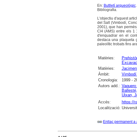
En:
Butlletí arqueològic
Bibliografia.
L'objectiu d'aquest arti
del Salt (Vimbodí, Con
2001), que han permès d
Cl4 (AMS) entre els 1 1
d'enquadrar en el conte
destaca una plaqueta g
paleolític trobats fins a
Matèries:
Prehistò
Excavac
Matèries:
Jaciment
Àmbit:
Vimbodí 
Cronologia:
1999 - 2
Autors add.:
Vaquero
Ballesté
Uixan, 
Accés:
https://
Localització:
Universi
Enllaç permanent a 