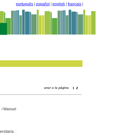
português
|
español
|
english
|
français
|
anar a la pàgina
)
/ Manuel
rsitaria :