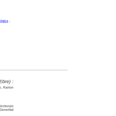
lògics
;
Ebre) :
o, Ramon
rritorials
Generlitat