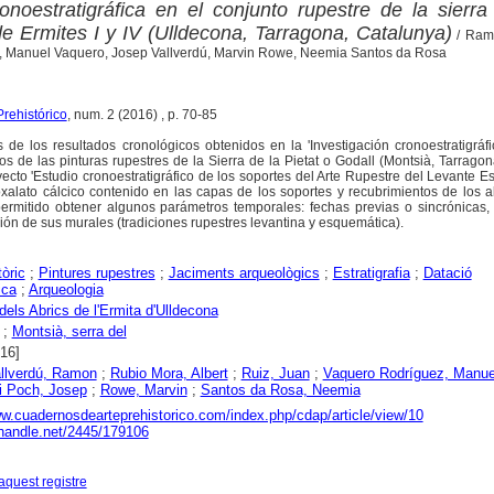
ronoestratigráfica en el conjunto rupestre de la sierr
de Ermites I y IV (Ulldecona, Tarragona, Catalunya)
/ Ram
z, Manuel Vaquero, Josep Vallverdú, Marvin Rowe, Neemia Santos da Rosa
rehistórico
, num. 2 (2016) , p. 70-85
 de los resultados cronológicos obtenidos en la 'Investigación cronoestratigráf
os de las pinturas rupestres de la Sierra de la Pietat o Godall (Montsià, Tarragon
ecto 'Estudio cronoestratigráfico de los soportes del Arte Rupestre del Levante Es
xalato cálcico contenido en las capas de los soportes y recubrimientos de los 
permitido obtener algunos parámetros temporales: fechas previas o sincrónicas,
ción de sus murales (tradiciones rupestres levantina y esquemática).
tòric
;
Pintures rupestres
;
Jaciments arqueològics
;
Estratigrafia
;
Datació
ica
;
Arqueologia
els Abrics de l'Ermita d'Ulldecona
;
Montsià, serra del
016]
allverdú, Ramon
;
Rubio Mora, Albert
;
Ruiz, Juan
;
Vaquero Rodríguez, Manue
 i Poch, Josep
;
Rowe, Marvin
;
Santos da Rosa, Neemia
ww.cuadernosdearteprehistorico.com/index.php/cdap/article/view/10
l.handle.net/2445/179106
aquest registre