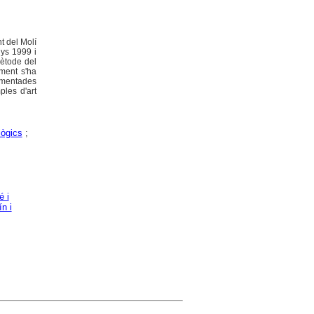
t del Molí
nys 1999 i
mètode del
iment s'ha
cumentades
les d'art
lògics
;
é i
ín i