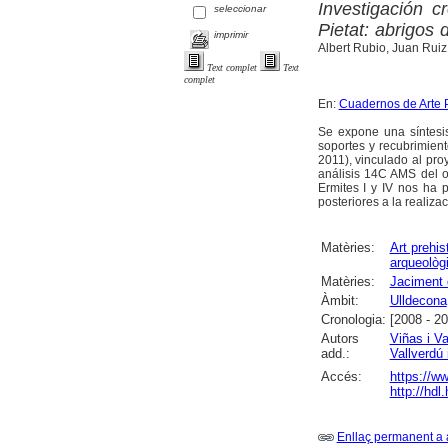
Investigación c
seleccionar
Pietat: abrigos 
imprimir
Albert Rubio, Juan Rui
Text complet
Text
complet
En:
Cuadernos de Arte P
Se expone una síntesis
soportes y recubrimient
2011), vinculado al proy
análisis 14C AMS del o
Ermites I y IV nos ha 
posteriores a la realiza
Matèries:
Art prehis
arqueològ
Matèries:
Jaciment d
Àmbit:
Ulldecona
Cronologia:
[2008 - 2
Autors
Viñas i V
add.:
Vallverdú
Accés:
https://w
http://hd
Enllaç permanent a 