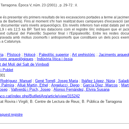
. Tarragona. Època V, núm. 23 (2001) , p. 29-72 : il.
cle és presentar els primers resultats de les excavacions portades a terme al jacimen
ca de Barberà). Fins al moment s'hi han realitzat dues campanyes d'excavació (a
ocumentar varis nivells arqueològics. Els nivells inferiors han estat datats pel 
,9 i els 12,5 ka BP. Tant les datacions com el registre líric indiquen que el jac
xt cultural del Paleolític Superior final i l'Epipaleolític. Entre les restes do
ravada amb motius zoomorfs i antropomorfs que constitueix un dels pocs exemp
ra a Catalunya.
ria
;
Plistocè
;
Holocè
;
Paleolític superior
;
Art prehistòric
;
Jaciments arqueo
ions arqueològiques
;
Indústria lítica i òssia
 del Molí del Salt de Vimbodí
i Poblet
001
 Rodríguez, Manuel
;
Gené Torrell, Josep Maria
;
Ibáñez López, Núria
;
Saladi
, Palmira
;
Allué Martin, Ethel
;
Angelucci, Diego
;
García Díez, Marcos
;
Mart
Josep
;
Vallverdú i Poch, Josep
;
Alonso Fernández, Elvira Susana
raco.cat/index.php/ButlletiArq/article/view/315242
tat Rovira i Virgili; B. Centre de Lectura de Reus; B. Pública de Tarragona
aquest registre