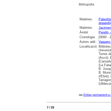
Bibliografia.
Matèries:
Paleolíti
arqueolò
Matèries:
Jaciment
Àmbit:
Perelló, 
Cronologia:
[0000 - 
Autors add.:
Vaquero
Localització:
Bibliote
Universit
Torres de
(Ascó); 
(Camarle
(La Fata
B. Josep
B. Munic
d'Ebre);
Tarragon
(Ulldeco
Enllaç permanent a 
7 / 35