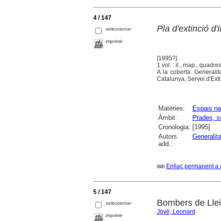
4 / 147
Pla d'extinció d
seleccionar
imprimir
[1995?]
1 vol. : il., map., quadre
A la coberta: Generali
Catalunya, Servei d'Exti
Matèries:
Espais na
Àmbit:
Prades, s
Cronologia:
[1995]
Autors
Generalit
add.:
Enllaç permanent a 
5 / 147
Bombers de Llei
seleccionar
Jové, Leonard
imprimir