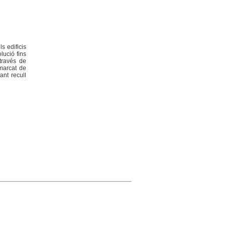
s edificis
lució fins
 través de
 marcat de
ant recull