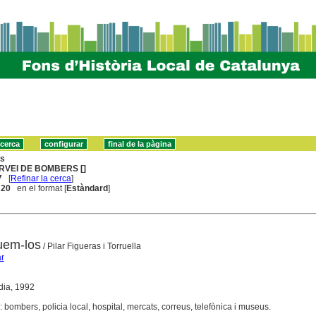
ns
RVEI DE BOMBERS []
7
[
Refinar la cerca
]
. 20
en el format [
Estàndard
]
uem-los
/ Pilar Figueras i Torruella
ar
dia, 1992
: bombers, policia local, hospital, mercats, correus, telefònica i museus.