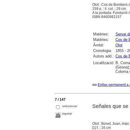
Olot : Cos de Bombers d
159 p. : il. col. ; 29 cm
A la portada: Fundació 
ISBN 8460982157
Matèries:
Servei 
Matèries:
Cos de 
Àmbit:
Olot
Cronologia:
1855 - 2
Autors add.:
Cos de 
Localització:
B. Comar
(Girona)
Coloma 
Enllaç permanent a 
7 / 147
Señales que se h
seleccionar
imprimir
Olot : Bonet, Joan, impr,
[1] f. ; 16 cm