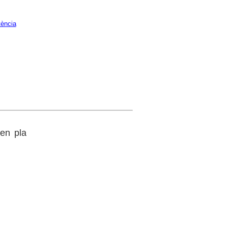
tència
 en pla