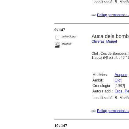
Localització:
B. Marià
Enllaç permanent a 
9 / 147
Auca dels bombe
seleccionar
Oliveras, Miquel
imprimir
Olot : Cos de Bombers, 
1 auca ([4] p.) : il. ; 45 
Matèries:
Auques
Àmbit:
Olot
Cronologia:
[198?]
Autors add.:
Cros, Pe
Localització:
B. Marià
Enllaç permanent a 
10 / 147