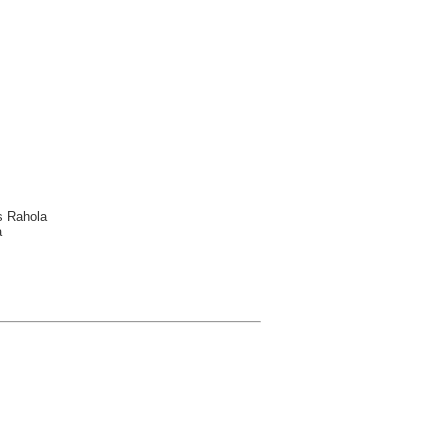
s Rahola
a