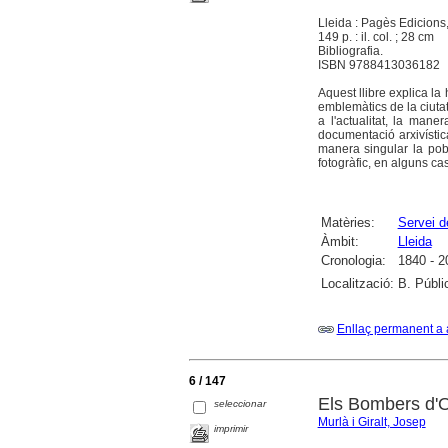
Lleida : Pagès Edicions
149 p. : il. col. ; 28 cm
Bibliografia.
ISBN 9788413036182
Aquest llibre explica la
emblemàtics de la ciutat
a l'actualitat, la man
documentació arxivístic
manera singular la pob
fotogràfic, en alguns cas
Matèries:
Servei 
Àmbit:
Lleida
Cronologia:
1840 - 2
Localització:
B. Públi
Enllaç permanent a 
6 / 147
Els Bombers d'Ol
seleccionar
Murlà i Giralt, Josep
imprimir