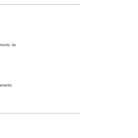
vaments de
vaments