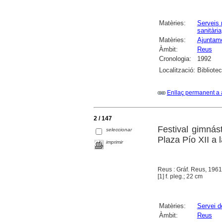
Matèries:
Serveis 
sanitària
Matèries:
Ajuntam
Àmbit:
Reus
Cronologia:
1992
Localització:
Bibliote
Enllaç permanent a 
2 / 147
Festival gimnás
seleccionar
Plaza Pío XII a 
imprimir
Reus : Gráf. Reus, 1961
[1] f. pleg.; 22 cm
Matèries:
Servei 
Àmbit:
Reus