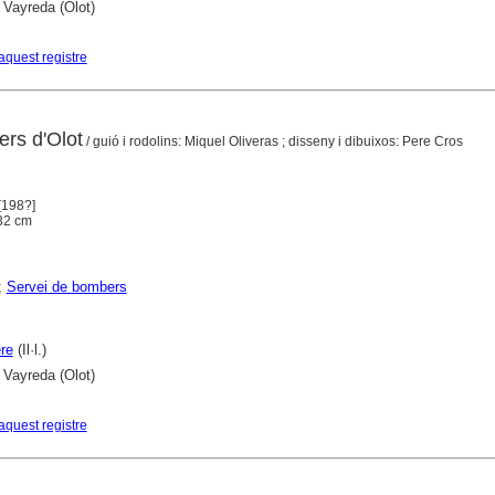
 Vayreda (Olot)
aquest registre
rs d'Olot
/ guió i rodolins: Miquel Oliveras ; disseny i dibuixos: Pere Cros
[198?]
* 32 cm
;
Servei de bombers
re
(Il·l.)
 Vayreda (Olot)
aquest registre