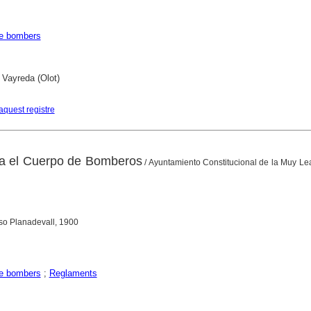
de bombers
 Vayreda (Olot)
aquest registre
a el Cuerpo de Bomberos
/ Ayuntamiento Constitucional de la Muy Lea
iso Planadevall, 1900
de bombers
;
Reglaments