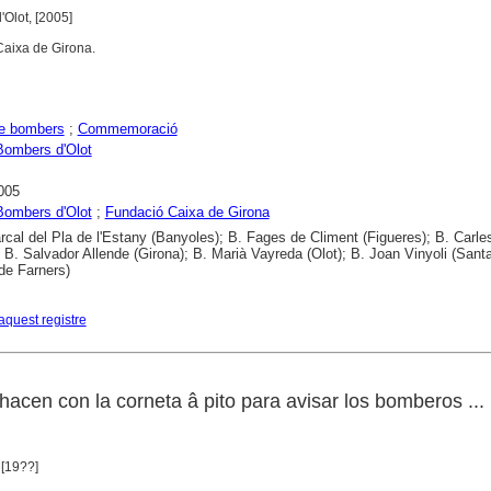
'Olot, [2005]
Caixa de Girona.
de bombers
;
Commemoració
Bombers d'Olot
005
Bombers d'Olot
;
Fundació Caixa de Girona
cal del Pla de l'Estany (Banyoles); B. Fages de Climent (Figueres); B. Carle
; B. Salvador Allende (Girona); B. Marià Vayreda (Olot); B. Joan Vinyoli (Sant
de Farners)
aquest registre
acen con la corneta â pito para avisar los bomberos ...
 [19??]