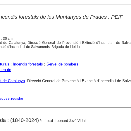
'incendis forestals de les Muntanyes de Prades : PEIF
s ; 30 cm
tat de Catalunya, Direcció General de Prevenció i Extinció d'Incendis i de Sal
nció d'Incendis i de Salvaments, Brigada de Lleida.
turals
;
Incendis forestals
;
Servei de bombers
erra de
at de Catalunya
. Direcció General de Prevenció i Extinció d'Incendis i de Sal
aquest registre
da : (1840-2024)
/ del text: Leonard Jové Vidal