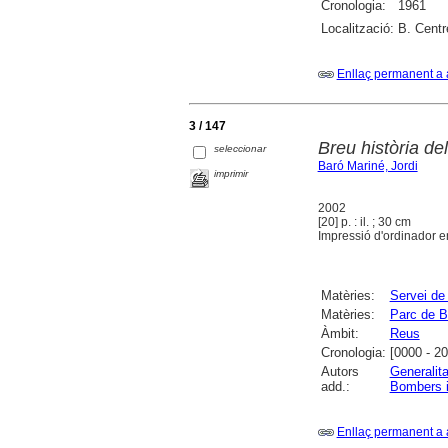
Cronologia:
1961
Localització:
B. Centr
Enllaç permanent a 
3 / 147
Breu història d
seleccionar
Baró Mariné, Jordi
imprimir
2002
[20] p. : il. ; 30 cm
Impressió d'ordinador e
Matèries:
Servei de
Matèries:
Parc de 
Àmbit:
Reus
Cronologia:
[0000 - 2
Autors
Generalit
add.:
Bombers i
Enllaç permanent a 