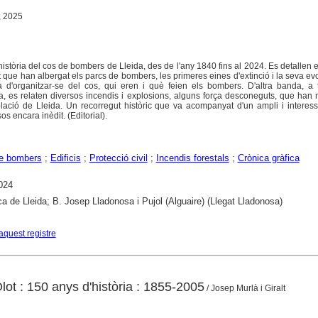
, 2025
 història del cos de bombers de Lleida, des de l'any 1840 fins al 2024. Es detallen el
 que han albergat els parcs de bombers, les primeres eines d'extinció i la seva evo
era d'organitzar-se del cos, qui eren i què feien els bombers. D'altra banda, a
a, es relaten diversos incendis i explosions, alguns força desconeguts, que han
lació de Lleida. Un recorregut històric que va acompanyat d'un ampli i interess
os encara inèdit. (Editorial).
de bombers
;
Edificis
;
Protecció civil
;
Incendis forestals
;
Crònica gràfica
024
ca de Lleida; B. Josep Lladonosa i Pujol (Alguaire) (Llegat Lladonosa)
aquest registre
ot : 150 anys d'història : 1855-2005
/ Josep Murlà i Giralt