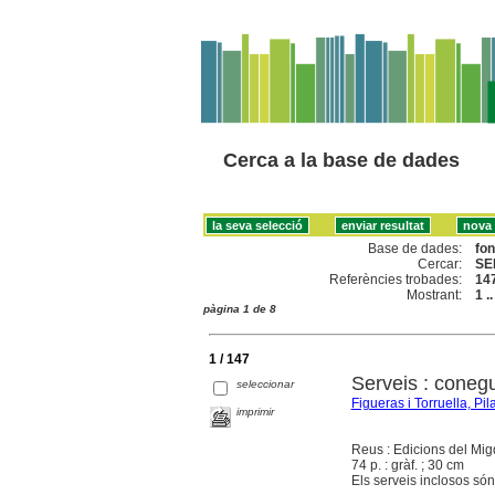
Cerca a la base de dades
Base de dades:
fo
Cercar:
SE
Referències trobades:
14
Mostrant:
1 .
pàgina 1 de 8
1 / 147
Serveis : coneg
seleccionar
Figueras i Torruella, Pil
imprimir
Reus : Edicions del Mig
74 p. : gràf. ; 30 cm
Els serveis inclosos són