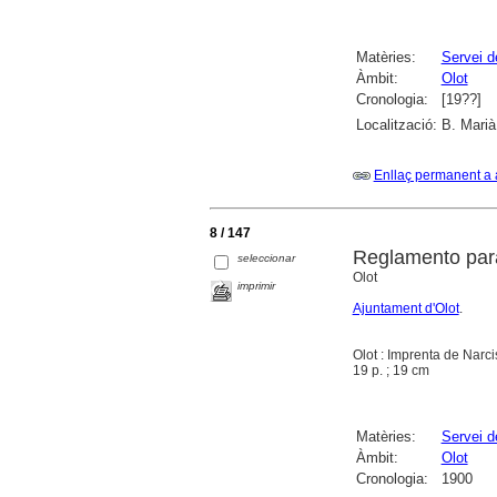
Matèries:
Servei 
Àmbit:
Olot
Cronologia:
[19??]
Localització:
B. Marià
Enllaç permanent a 
8 / 147
Reglamento par
seleccionar
Olot
imprimir
Ajuntament d'Olot
.
Olot : Imprenta de Narc
19 p. ; 19 cm
Matèries:
Servei 
Àmbit:
Olot
Cronologia:
1900