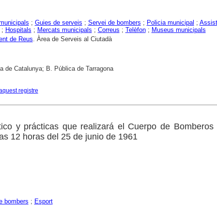
municipals
;
Guies de serveis
;
Servei de bombers
;
Policia municipal
;
Assis
;
Hospitals
;
Mercats municipals
;
Correus
;
Telèfon
;
Museus municipals
ent de Reus
. Àrea de Serveis al Ciutadà
ca de Catalunya; B. Pública de Tarragona
aquest registre
tico y prácticas que realizará el Cuerpo de Bomberos
las 12 horas del 25 de junio de 1961
de bombers
;
Esport