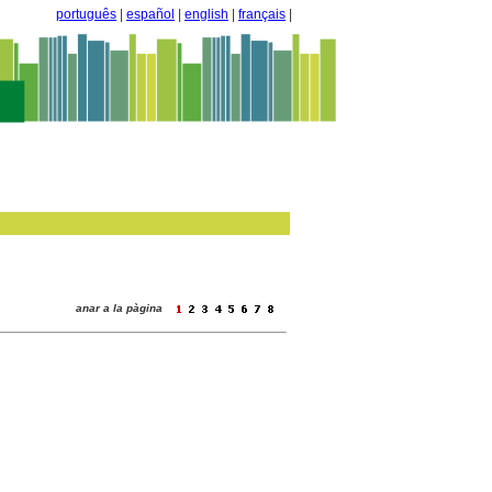
português
|
español
|
english
|
français
|
anar a la pàgina