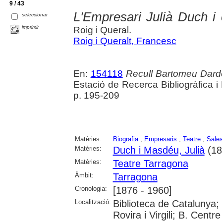
9 / 43
L'Empresari Julià Duch i 
seleccionar
imprimir
Roig i Queral.
Roig i Queralt, Francesc
En:
154118
Recull Bartomeu Darde
Estació de Recerca Bibliogràfica 
p. 195-209
Matèries:
Biografia
;
Empresaris
;
Teatre
;
Sales
Matèries:
Duch i Masdéu, Julià
(18
Matèries:
Teatre Tarragona
Àmbit:
Tarragona
Cronologia:
[1876 - 1960]
Localització:
Biblioteca de Catalunya;
Rovira i Virgili; B. Cen