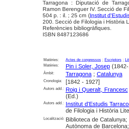
Tarragona : Diputació de Tarrago
Ramon Berenguer IV. Secció de Filol
504 p. : il. ; 25 cm (
Institut d'Estu
200. Secció de Filologia i Història L
Referències bibliogràfiques.
ISBN 8487123686
Matèries:
Actes de congressos
;
Escriptors
;
Li
Matèries:
Pin i Soler, Josep
(1842-
Àmbit:
Tarragona
;
Catalunya
Cronologia:
[1842 - 1927]
Autors add.:
Roig i Queralt, Francesc
(Ed.)
Autors add.:
Institut d'Estudis Tarr
de Filologia i Història Lit
Localització:
Biblioteca de Catalunya;
Autònoma de Barcelona; 