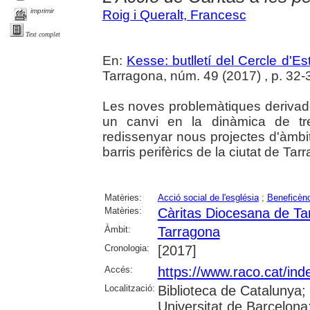
imprimir
Roig i Queralt, Francesc
Text complet
En:
Kesse: butlletí del Cercle d'Es
Tarragona, núm. 49 (2017) , p. 32-3
Les noves problemàtiques derivad
un canvi en la dinàmica de tr
redissenyar nous projectes d'àmbit
barris perifèrics de la ciutat de T
Matèries:
Acció social de l'església
;
Beneficèn
Matèries:
Càritas Diocesana de Ta
Àmbit:
Tarragona
Cronologia:
[2017]
Accés:
https://www.raco.cat/ind
Localització:
Biblioteca de Catalunya;
Universitat de Barcelona; 