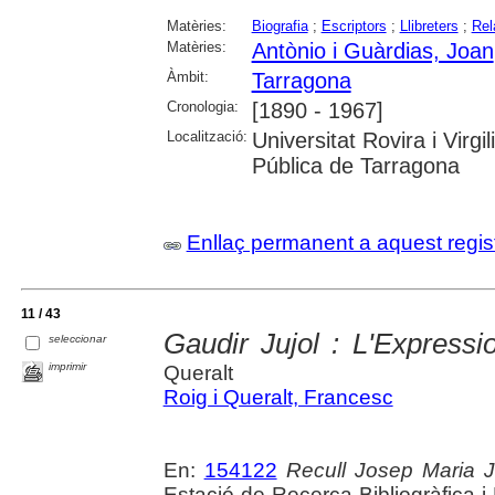
Matèries:
Biografia
;
Escriptors
;
Llibreters
;
Rel
Matèries:
Antònio i Guàrdias, Joan
Àmbit:
Tarragona
Cronologia:
[1890 - 1967]
Localització:
Universitat Rovira i Virg
Pública de Tarragona
Enllaç permanent a aquest regis
11 / 43
Gaudir Jujol : L'Expressi
seleccionar
imprimir
Queralt
Roig i Queralt, Francesc
En:
154122
Recull Josep Maria Ju
Estació de Recerca Bibliogràfica 