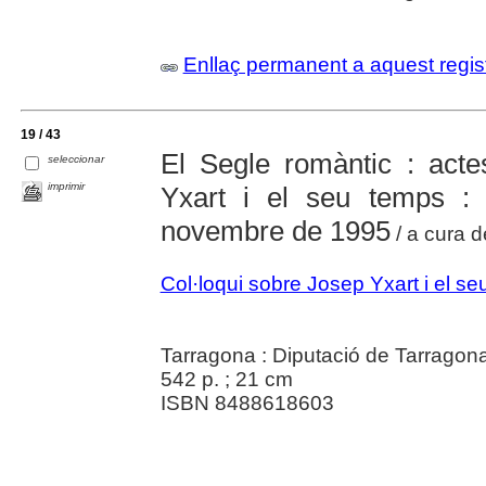
Enllaç permanent a aquest regis
19 / 43
El Segle romàntic : acte
seleccionar
imprimir
Yxart i el seu temps :
novembre de 1995
/ a cura 
Col·loqui sobre Josep Yxart i el s
Tarragona : Diputació de Tarragon
542 p. ; 21 cm
ISBN 8488618603