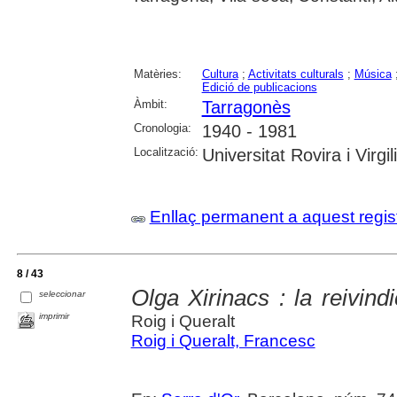
Matèries:
Cultura
;
Activitats culturals
;
Música
Edició de publicacions
Àmbit:
Tarragonès
Cronologia:
1940 - 1981
Localització:
Universitat Rovira i Virgi
Enllaç permanent a aquest regis
8 / 43
Olga Xirinacs : la reivin
seleccionar
imprimir
Roig i Queralt
Roig i Queralt, Francesc