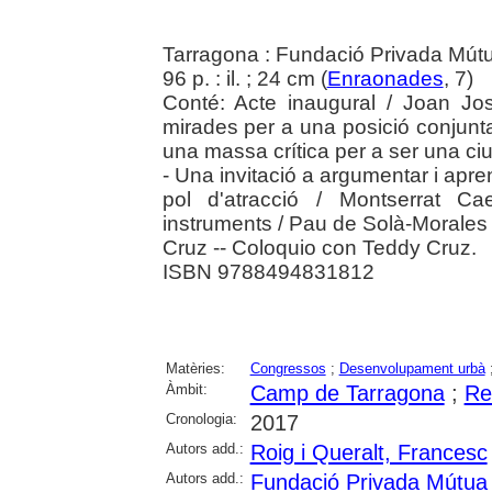
Tarragona : Fundació Privada Mútu
96 p. : il. ; 24 cm (
Enraonades
, 7)
Conté: Acte inaugural / Joan Jo
mirades per a una posició conjunt
una massa crítica per a ser una ciu
- Una invitació a argumentar i apre
pol d'atracció / Montserrat C
instruments / Pau de Solà-Morales 
Cruz -- Coloquio con Teddy Cruz.
ISBN 9788494831812
Matèries:
Congressos
;
Desenvolupament urbà
Àmbit:
Camp de Tarragona
;
Re
Cronologia:
2017
Autors add.:
Roig i Queralt, Francesc
Autors add.:
Fundació Privada Mútua