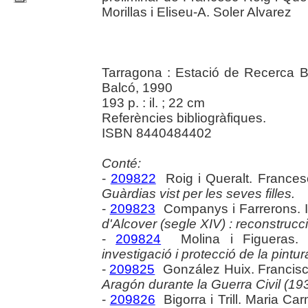
Morillas i Eliseu-A. Soler Alvarez
Tarragona : Estació de Recerca Bi
Balcó, 1990
193 p. : il. ; 22 cm
Referències bibliogràfiques.
ISBN 8440484402
Conté:
-
209822
Roig i Queralt. France
Guàrdias vist per les seves filles.
-
209823
Companys i Farrerons. 
d'Alcover (segle XIV) : reconstrucci
-
209824
Molina i Figueras.
investigació i protecció de la pintur
-
209825
González Huix. Francisc
Aragón durante la Guerra Civil (19
-
209826
Bigorra i Trill. Maria Ca