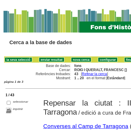
Cerca a la base de dades
Base de dades:
fons
Cercar:
ROIG I QUERALT, FRANCESC []
Referències trobades:
43
[
Refinar la cerca
]
Mostrant:
1 .. 20
en el format [
Estàndard
]
pàgina 1 de 3
1 / 43
Repensar la ciutat :
seleccionar
imprimir
Tarragona
/ edició a cura de Fr
Converses al Camp de Tarragona
(