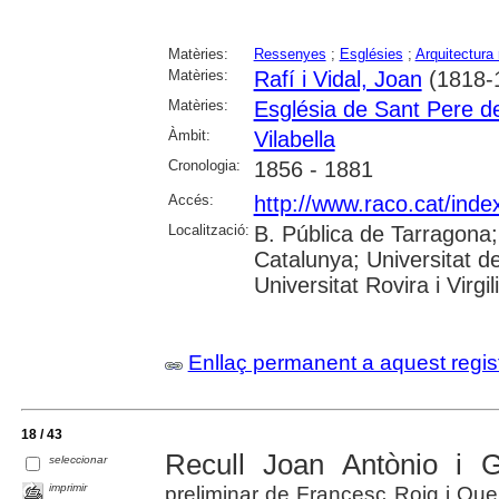
Matèries:
Ressenyes
;
Esglésies
;
Arquitectura 
Matèries:
Rafí i Vidal, Joan
(1818-
Matèries:
Església de Sant Pere de
Àmbit:
Vilabella
Cronologia:
1856 - 1881
Accés:
http://www.raco.cat/ind
Localització:
B. Pública de Tarragona
Catalunya; Universitat d
Universitat Rovira i Virgil
Enllaç permanent a aquest regis
18 / 43
Recull Joan Antònio i G
seleccionar
imprimir
preliminar de Francesc Roig i Que