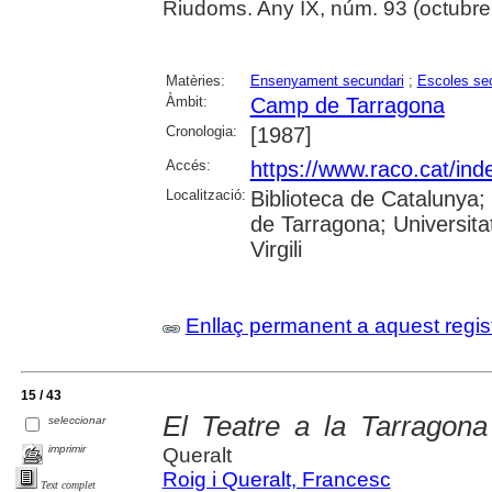
Riudoms. Any IX, núm. 93 (octubre 
Matèries:
Ensenyament secundari
;
Escoles se
Àmbit:
Camp de Tarragona
Cronologia:
[1987]
Accés:
https://www.raco.cat/ind
Localització:
Biblioteca de Catalunya;
de Tarragona; Universita
Virgili
Enllaç permanent a aquest regis
15 / 43
El Teatre a la Tarragona
seleccionar
imprimir
Queralt
Roig i Queralt, Francesc
Text complet