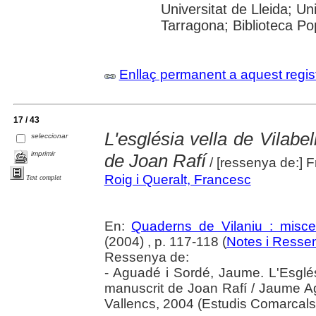
Universitat de Lleida; Uni
Tarragona; Biblioteca Pop
Enllaç permanent a aquest regis
17 / 43
L'església vella de Vilabe
seleccionar
imprimir
de Joan Rafí
/ [ressenya de:] F
Roig i Queralt, Francesc
Text complet
En:
Quaderns de Vilaniu : miscel
(2004) , p. 117-118 (
Notes i Resse
Ressenya de:
- Aguadé i Sordé, Jaume. L'Esglés
manuscrit de Joan Rafí / Jaume Agu
Vallencs, 2004 (Estudis Comarcals