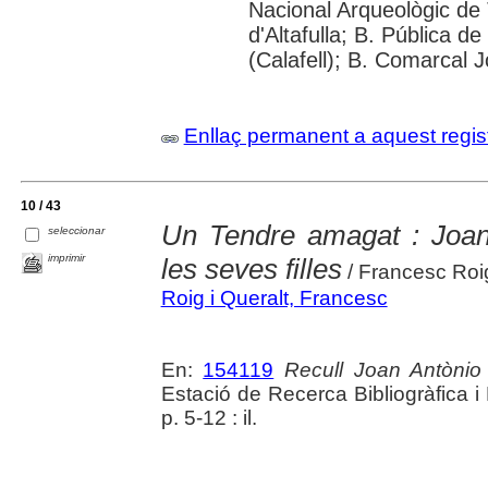
Nacional Arqueològic de 
d'Altafulla; B. Pública d
(Calafell); B. Comarcal 
Enllaç permanent a aquest regis
10 / 43
Un Tendre amagat : Joan 
seleccionar
imprimir
les seves filles
/ Francesc Roig
Roig i Queralt, Francesc
En:
154119
Recull Joan Antònio
Estació de Recerca Bibliogràfica 
p. 5-12 : il.