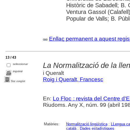
Històric de Sabadell; B.
Ventura Gassol (Calafell)
Popular de Valls; B. Públ
Enllaç permanent a aquest regis
13 / 43
La Normalització de la ll
seleccionar
imprimir
i Queralt
Roig i Queralt, Francesc
Text complet
En:
Lo Floc : revista del Centre 
Riudoms. Any X, núm. 99 (abril 198
Matèries:
Normalització lingüística
;
LLengua ca
català
;
Dades estadístiques