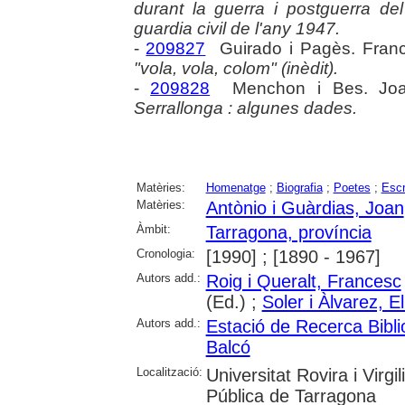
durant la guerra i postguerra d
guardia civil de l'any 1947.
-
209827
Guirado i Pagès. Fran
"vola, vola, colom" (inèdit).
-
209828
Menchon i Bes. Jo
Serrallonga : algunes dades.
Matèries:
Homenatge
;
Biografia
;
Poetes
;
Escr
Matèries:
Antònio i Guàrdias, Joan
Àmbit:
Tarragona, província
Cronologia:
[1990] ; [1890 - 1967]
Autors add.:
Roig i Queralt, Francesc
(Ed.) ;
Soler i Àlvarez, E
Autors add.:
Estació de Recerca Bibli
Balcó
Localització:
Universitat Rovira i Virg
Pública de Tarragona