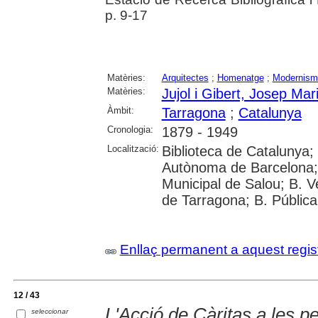
p. 9-17
Matèries:
Arquitectes
;
Homenatge
;
Modernism
Matèries:
Jujol i Gibert, Josep Mar
Àmbit:
Tarragona
;
Catalunya
Cronologia:
1879 - 1949
Localització:
Biblioteca de Catalunya;
Autònoma de Barcelona; Un
Municipal de Salou; B. Ve
de Tarragona; B. Pública
Enllaç permanent a aquest regis
12 / 43
L'Acció de Càritas a les pe
seleccionar