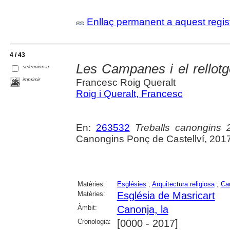
Enllaç permanent a aquest regis
4 / 43
Les Campanes i el rellotg
seleccionar
imprimir
Francesc Roig Queralt
Roig i Queralt, Francesc
En:
263532
Treballs canongins 
Canongins Ponç de Castellví, 2017
Matèries:
Esglésies
;
Arquitectura religiosa
;
Ca
Matèries:
Església de Masricart
Àmbit:
Canonja, la
Cronologia:
[0000 - 2017]