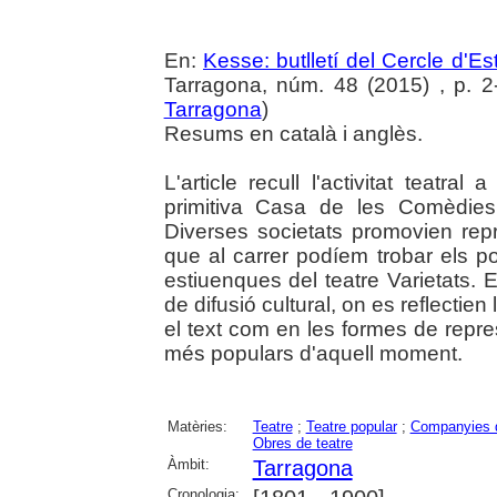
En:
Kesse: butlletí del Cercle d'Es
Tarragona, núm. 48 (2015) , p. 2-7
Tarragona
)
Resums en català i anglès.
L'article recull l'activitat teatra
primitiva Casa de les Comèdies 
Diverses societats promovien rep
que al carrer podíem trobar els p
estiuenques del teatre Varietats. 
de difusió cultural, on es reflectien 
el text com en les formes de repre
més populars d'aquell moment.
Matèries:
Teatre
;
Teatre popular
;
Companyies d
Obres de teatre
Àmbit:
Tarragona
Cronologia: