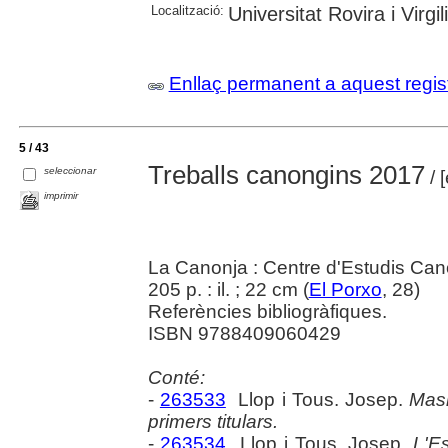
Localització:
Universitat Rovira i Virgi
Enllaç permanent a aquest regis
5 / 43
Treballs canongins 2017
seleccionar
/ 
imprimir
La Canonja : Centre d'Estudis Can
205 p. : il. ; 22 cm (
El Porxo
, 28)
Referències bibliogràfiques.
ISBN 9788409060429
Conté:
-
263533
Llop i Tous. Josep.
Masr
primers titulars.
-
263534
Llop i Tous. Josep.
L'Es