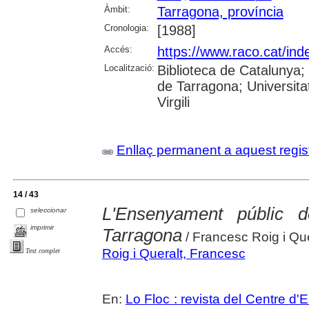
Àmbit:
Tarragona, província
Cronologia:
[1988]
Accés:
https://www.raco.cat/ind
Localització:
Biblioteca de Catalunya;
de Tarragona; Universita
Virgili
Enllaç permanent a aquest regis
14 / 43
L'Ensenyament públic d
seleccionar
imprimir
Tarragona
/ Francesc Roig i Que
Roig i Queralt, Francesc
Text complet
En:
Lo Floc : revista del Centre 