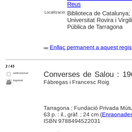
Reus
Localització:
Biblioteca de Catalunya; 
Universitat Rovira i Virg
Pública de Tarragona
Enllaç permanent a aquest regis
2 / 43
Converses de Salou : 19
seleccionar
imprimir
Fàbregas i Francesc Roig
Tarragona : Fundació Privada Mút
63 p. : il., gràf. ; 24 cm (
Enraonade
ISBN 9788494522031