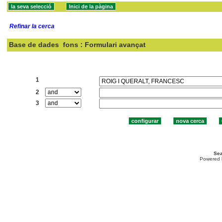
Refinar la cerca
Base de dades
fons : Formulari avançat
Cercar:
1
2
3
Sea
Powered