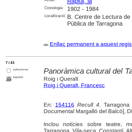
Ràpita, la
Cronologia:
1902 - 1984
Localització:
B. Centre de Lectura de 
Pública de Tarragona
Enllaç permanent a aquest regis
7 / 43
Panoràmica cultural del 
seleccionar
imprimir
Roig i Queralt
Roig i Queralt, Francesc
En:
154116
Recull 4
. Tarragona 
Documental Margalló del Balcó], D
Inclou notícies sobre teatre, m
Tarragona, Vila-seca, Constantí, Alt