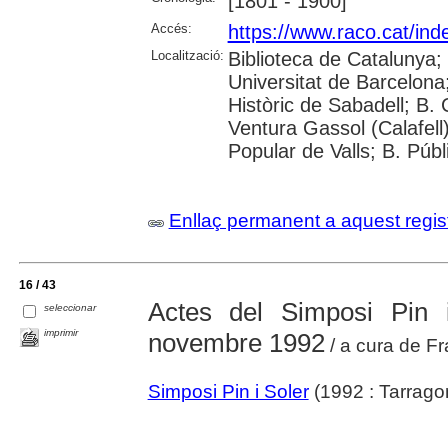
[1801 - 1900]
Accés:
https://www.raco.cat/ind
Localització:
Biblioteca de Catalunya;
Universitat de Barcelona; 
Històric de Sabadell; B.
Ventura Gassol (Calafell)
Popular de Valls; B. Públ
Enllaç permanent a aquest regis
16 / 43
Actes del Simposi Pin 
seleccionar
imprimir
novembre 1992
/ a cura de F
Simposi Pin i Soler
(1992 : Tarrago