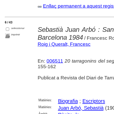
Enllaç permanent a aquest regis
6 / 43
Sebastià Juan Arbó : San
seleccionar
imprimir
Barcelona 1984
/ Francesc Roi
Roig i Queralt, Francesc
En:
006511
20 tarragonins del se
155-162
Publicat a Revista del Diari de Tar
Matèries:
Biografia
;
Escriptors
Matèries:
Juan Arbó, Sebastià
(19
Àmbit: