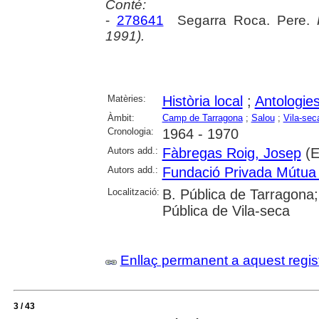
Conté:
-
278641
Segarra Roca. Pere.
1991).
Matèries:
Història local
;
Antologie
Àmbit:
Camp de Tarragona
;
Salou
;
Vila-sec
Cronologia:
1964 - 1970
Autors add.:
Fàbregas Roig, Josep
(E
Autors add.:
Fundació Privada Mútua
Localització:
B. Pública de Tarragona;
Pública de Vila-seca
Enllaç permanent a aquest regis
3 / 43