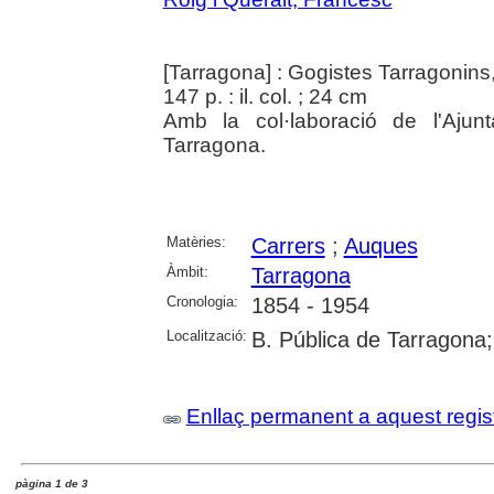
[Tarragona] : Gogistes Tarragonins
147 p. : il. col. ; 24 cm
Amb la col·laboració de l'Ajun
Tarragona.
Matèries:
Carrers
;
Auques
Àmbit:
Tarragona
Cronologia:
1854 - 1954
Localització:
B. Pública de Tarragona
Enllaç permanent a aquest regis
pàgina 1 de 3