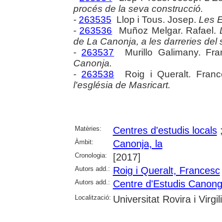
procés de la seva construcció.
-
263535
Llop i Tous. Josep.
Les E
-
263536
Muñoz Melgar. Rafael.
de La Canonja, a les darreries del 
-
263537
Murillo Galimany. Fr
Canonja.
-
263538
Roig i Queralt. Fran
l'església de Masricart.
Matèries:
Centres d'estudis locals
Àmbit:
Canonja, la
Cronologia:
[2017]
Autors add.:
Roig i Queralt, Francesc
Autors add.:
Centre d'Estudis Canong
Localització:
Universitat Rovira i Virgi