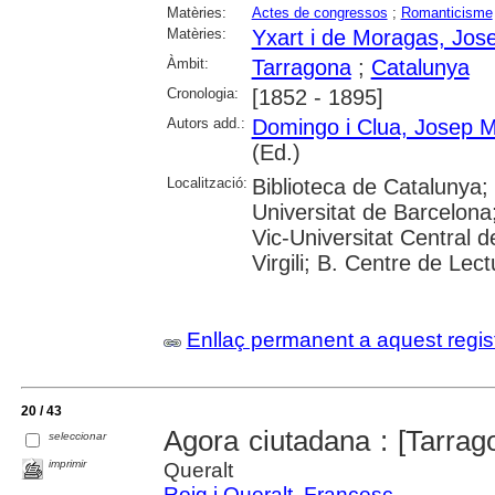
Matèries:
Actes de congressos
;
Romanticisme
Matèries:
Yxart i de Moragas, Jos
Àmbit:
Tarragona
;
Catalunya
Cronologia:
[1852 - 1895]
Autors add.:
Domingo i Clua, Josep M
(Ed.)
Localització:
Biblioteca de Catalunya;
Universitat de Barcelona;
Vic-Universitat Central d
Virgili; B. Centre de Lec
Enllaç permanent a aquest regis
20 / 43
Agora ciutadana : [Tarra
seleccionar
imprimir
Queralt
Roig i Queralt, Francesc