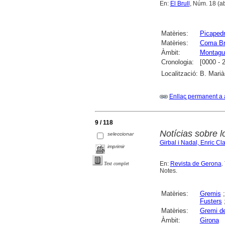
En:
El Brull
, Núm. 18 (ab
Matèries:
Picapedr
Matèries:
Coma Br
Àmbit:
Montagut
Cronologia:
[0000 - 
Localització:
B. Marià
Enllaç permanent a 
9 / 118
Notícias sobre 
seleccionar
Girbal i Nadal, Enric Cl
imprimir
En:
Revista de Gerona
.
Text complet
Notes.
Matèries:
Gremis
Fusters
Matèries:
Gremi de
Àmbit:
Girona