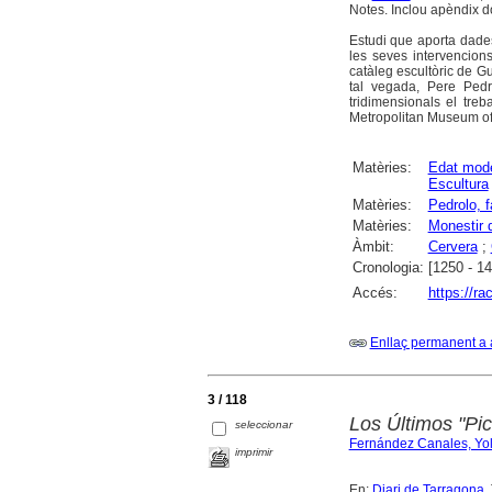
Notes. Inclou apèndix 
Estudi que aporta dades
les seves intervencion
catàleg escultòric de Gu
tal vegada, Pere Pedr
tridimensionals el treb
Metropolitan Museum of
Matèries:
Edat mod
Escultura
Matèries:
Pedrolo, f
Matèries:
Monestir 
Àmbit:
Cervera
;
Cronologia:
[1250 - 1
Accés:
https://r
Enllaç permanent a 
3 / 118
Los Últimos "Pi
seleccionar
Fernández Canales, Yo
imprimir
En:
Diari de Tarragona
.