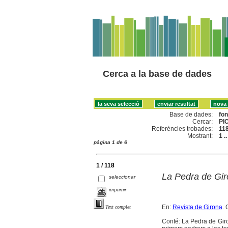
Cerca a la base de dades
Base de dades:
fo
Cercar:
PI
Referències trobades:
11
Mostrant:
1 .
pàgina 1 de 6
1 / 118
La Pedra de Gi
seleccionar
imprimir
En:
Revista de Girona
. 
Text complet
Conté: La Pedra de Giron