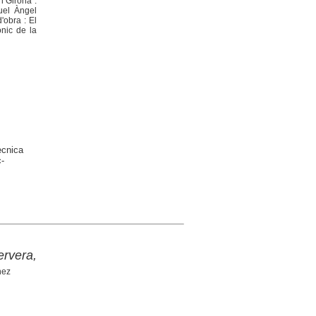
n Girona :
uel Àngel
'obra : El
ònic de la
ècnica
-
ervera,
hez