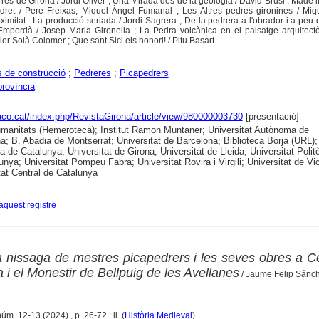
rres de Girona / Jordi Oliver ; Una Mirada des de la geologia / David Brusi ; Made i
dret / Pere Freixas, Miquel Àngel Fumanal ; Les Altres pedres gironines / Miq
mitat : La producció seriada / Jordi Sagrera ; De la pedrera a l'obrador i a peu d
l'Empordà / Josep Maria Gironella ; La Pedra volcànica en el paisatge arquitect
ier Solà Colomer ; Que sant Sici els honori! / Pitu Basart.
s de construcció
;
Pedreres
;
Picapedrers
província
raco.cat/index.php/RevistaGirona/article/view/980000003730
[presentació]
anitats (Hemeroteca); Institut Ramon Muntaner; Universitat Autònoma de
a; B. Abadia de Montserrat; Universitat de Barcelona; Biblioteca Borja (URL);
ca de Catalunya; Universitat de Girona; Universitat de Lleida; Universitat Polit
unya; Universitat Pompeu Fabra; Universitat Rovira i Virgili; Universitat de Vic
tat Central de Catalunya
aquest registre
a nissaga de mestres picapedrers i les seves obres a C
i el Monestir de Bellpuig de les Avellanes
/ Jaume Felip Sánc
úm. 12-13 (2024) , p. 26-72 : il. (
Història Medieval
)