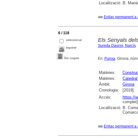
Localització:
B. Marià
Enllaç permanent a 
6 / 118
Els Senyals del
seleccionar
Sureda Daunis, Narcís
imprimir
En:
Punxa
. Girona, núm.
Text complet
Matèries:
Construcc
Matèries:
Catedral
Àmbit:
Girona
Cronologia:
[2019]
Accés:
https://
complet]
Localització:
B. Comar
Comarcal
Enllaç permanent a 