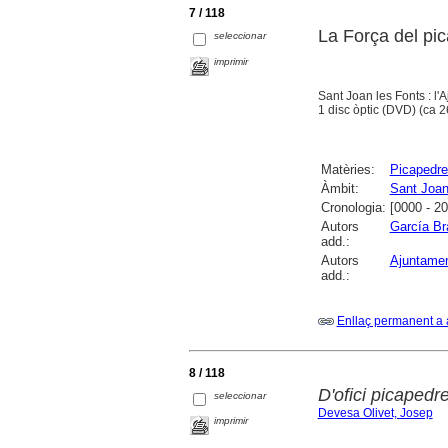
7 / 118
La Força del pi
seleccionar
imprimir
Sant Joan les Fonts : l'
1 disc òptic (DVD) (ca 26
Matèries:
Picapedre
Àmbit:
Sant Joan
Cronologia:
[0000 - 2
Autors
García Br
add.:
Autors
Ajuntamen
add.:
Enllaç permanent a 
8 / 118
D'ofici picaped
seleccionar
Devesa Olivet, Josep
imprimir