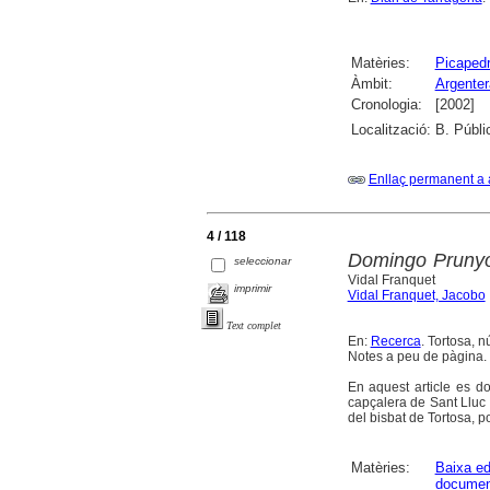
Matèries:
Picapedr
Àmbit:
Argentera
Cronologia:
[2002]
Localització:
B. Públi
Enllaç permanent a 
4 / 118
Domingo Prunyon
seleccionar
Vidal Franquet
imprimir
Vidal Franquet, Jacobo
Text complet
En:
Recerca
. Tortosa, n
Notes a peu de pàgina. B
En aquest article es 
capçalera de Sant Lluc 
del bisbat de Tortosa, p
Matèries:
Baixa ed
documen