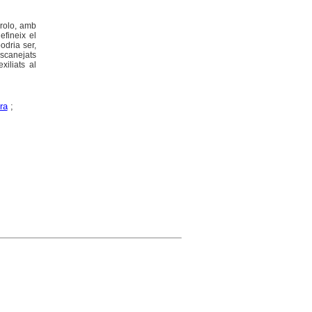
drolo, amb
fineix el
odria ser,
scanejats
xiliats al
ra
;