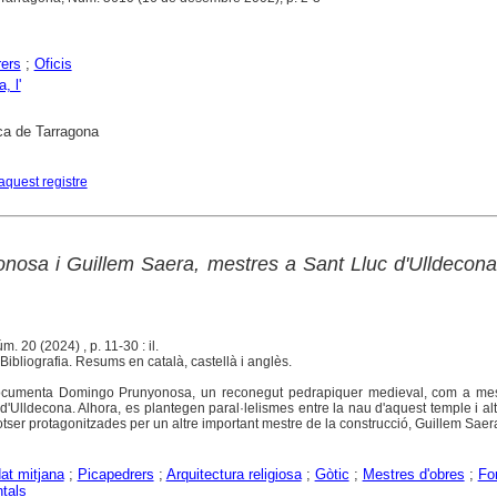
ers
;
Oficis
, l'
ca de Tarragona
aquest registre
osa i Guillem Saera, mestres a Sant Lluc d'Ulldecon
úm. 20 (2024) , p. 11-30 : il.
ibliografia. Resums en català, castellà i anglès.
documenta Domingo Prunyonosa, un reconegut pedrapiquer medieval, com a mes
d'Ulldecona. Alhora, es plantegen paral·lelismes entre la nau d'aquest temple i al
otser protagonitzades per un altre important mestre de la construcció, Guillem Saer
at mitjana
;
Picapedrers
;
Arquitectura religiosa
;
Gòtic
;
Mestres d'obres
;
Fo
tals