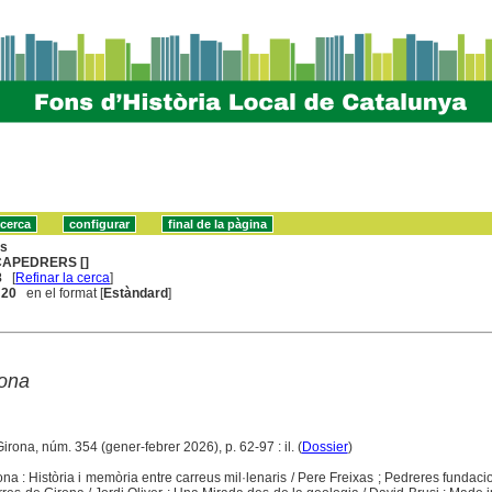
ns
CAPEDRERS []
8
[
Refinar la cerca
]
. 20
en el format [
Estàndard
]
rona
Girona, núm. 354 (gener-febrer 2026), p. 62-97 : il. (
Dossier
)
a : Història i memòria entre carreus mil·lenaris / Pere Freixas ; Pedreres fundacio