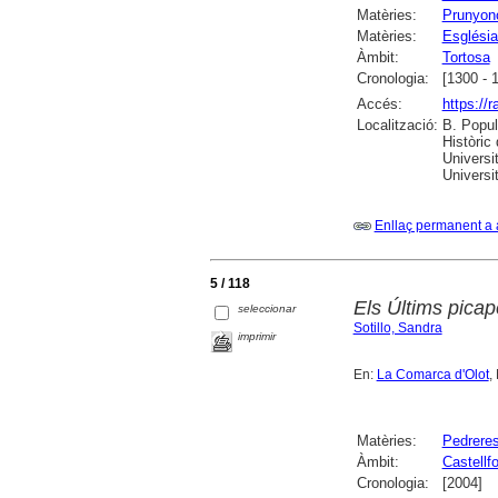
Matèries:
Prunyon
Matèries:
Església
Àmbit:
Tortosa
Cronologia:
[1300 - 
Accés:
https://
Localització:
B. Popul
Històric
Universi
Universit
Enllaç permanent a 
5 / 118
Els Últims picape
seleccionar
Sotillo, Sandra
imprimir
En:
La Comarca d'Olot
,
Matèries:
Pedrere
Àmbit:
Castellfo
Cronologia:
[2004]