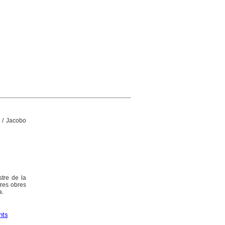
a
/ Jacobo
tre de la
tres obres
a.
nts