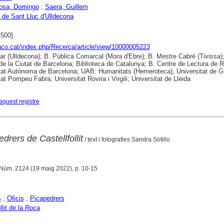
osa, Domingo
;
Saera, Guillem
 de Sant Lluc d'Ulldecona
1500]
raco.cat/index.php/Recerca/article/view/10000005223
ar (Ulldecona); B. Pública Comarcal (Mora d'Ebre); B. Mestre Cabré (Tivissa);
 de la Ciutat de Barcelona; Biblioteca de Catalunya; B. Centre de Lectura de 
tat Autònoma de Barcelona; UAB: Humanitats (Hemeroteca); Universitat de G
at Pompeu Fabra; Universitat Rovira i Virgili; Universitat de Lleida
aquest registre
drers de Castellfollit
/ text i fotografies Sandra Sotillo
 Núm. 2124 (19 maig 2022), p. 10-15
s
;
Oficis
;
Picapedrers
llit de la Roca