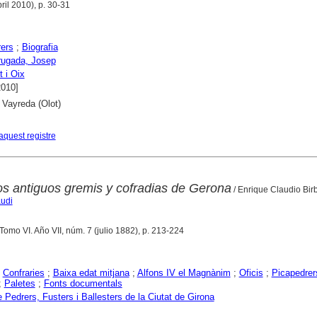
ril 2010), p. 30-31
ers
;
Biografia
ugada, Josep
 i Oix
2010]
 Vayreda (Olot)
aquest registre
los antiguos gremis y cofradias de Gerona
/ Enrique Claudio Bir
audi
 Tomo VI. Año VII, núm. 7 (julio 1882), p. 213-224
;
Confraries
;
Baixa edat mitjana
;
Alfons IV el Magnànim
;
Oficis
;
Picapedrer
;
Paletes
;
Fonts documentals
 Pedrers, Fusters i Ballesters de la Ciutat de Girona