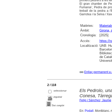
primers pedrers a les te
El gran chantier de Pe
Fumanal ; Pedra de proxi
treball de la pedra a 
Garrotxa i la Selva / Xav
Matèries:
Material
Àmbit:
Girona, 
Cronologia:
[2025]
Accés:
https://
Localització:
UAB: Hum
Barcelon
Bibliote
de Catal
Universi
Enllaç permanent a 
2 / 118
Els Pedrolo, un
seleccionar
Conesa, Tàrrega 
imprimir
Felip i Sánchez, Jaume
Text complet
En:
Podall
. Montblanc, n