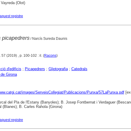
 Vayreda (Olot)
aquest registre
s picapedrers
/ Narcís Sureda Daunis
 57 (2019) , p. 100-102 : il. (
Racons
)
ió d'edificis
;
Picapedrers
;
Gliptografia
;
Catedrals
 de Girona
www.catgi.cat/images/ServeisCollegiat/Publicacions/Punxa/57LaPunxa.pdf
[ex
cal del Pla de l'Estany (Banyoles); B. Josep Fontbernat i Verdaguer (Bescan
 (Blanes); B. Carles Rahola (Girona)
aquest registre