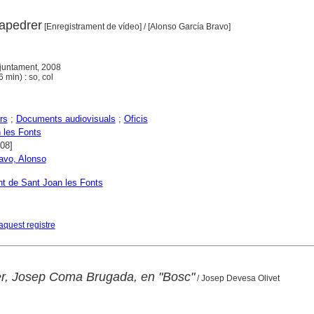
capedrer
[Enregistrament de vídeo]
/ [Alonso García Bravo]
Ajuntament, 2008
 min) : so, col
rs
;
Documents audiovisuals
;
Oficis
 les Fonts
008]
avo, Alonso
t de Sant Joan les Fonts
aquest registre
rer, Josep Coma Brugada, en "Bosc"
/ Josep Devesa Olivet