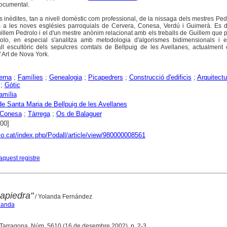
documental.
 inèdites, tan a nivell domèstic com professional, de la nissaga dels mestres Pe
s a les noves esglésies parroquials de Cervera, Conesa, Verdú i Guimerà. Es de
illem Pedrolo i el d'un mestre anònim relacionat amb els treballs de Guillem que p
olo, en especial s'analitza amb metodologia d'algorismes bidimensionals i e
all escultòric dels sepulcres comtals de Bellpuig de les Avellanes, actualment e
 Art de Nova York.
erna
;
Famílies
;
Genealogia
;
Picapedrers
;
Construcció d'edificis
;
Arquitectu
;
Gòtic
amília
de Santa Maria de Bellpuig de les Avellanes
Conesa
;
Tàrrega
;
Os de Balaguer
400]
aco.cat/index.php/Podall/article/view/980000008561
aquest registre
capiedra"
/ Yolanda Fernández
landa
 Tarragona, Núm. 5610 (16 de desembre 2002), p. 2-3