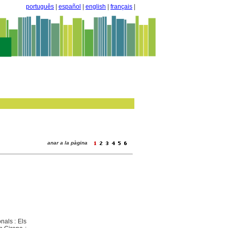
português
|
español
|
english
|
français
|
anar a la pàgina
nals : Els