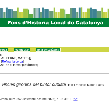
ns
LAU FERRE, MATIES []
[
Refinar la cerca
]
. 20
en el format [
Estàndard
]
 vincles gironins del pintor cubista
/ text: Francesc Marco-Palau
Girona, núm. 352 (setembre-octubre 2025), p. 36-39 : il. (
Art
)