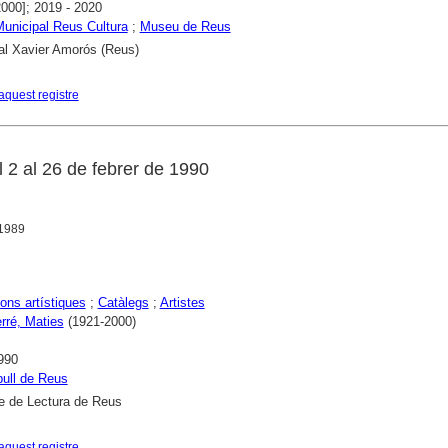
2000]; 2019 - 2020
 Municipal Reus Cultura
;
Museu de Reus
al Xavier Amorós (Reus)
aquest registre
l 2 al 26 de febrer de 1990
 1989
ons artístiques
;
Catàlegs
;
Artistes
rré, Maties
(1921-2000)
990
ull de Reus
e de Lectura de Reus
aquest registre