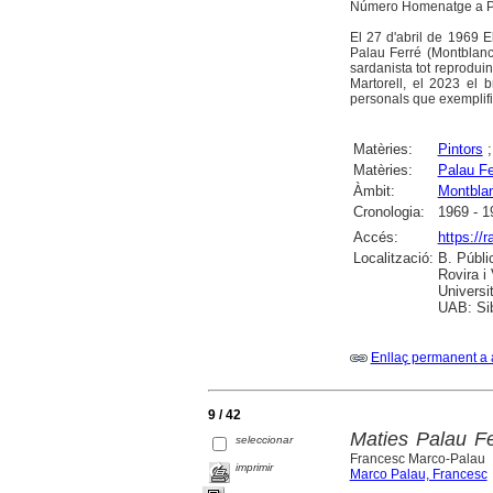
Número Homenatge a Pil
El 27 d'abril de 1969 
Palau Ferré (Montblanc,
sardanista tot reprodui
Martorell, el 2023 el 
personals que exemplifiq
Matèries:
Pintors
Matèries:
Palau Fe
Àmbit:
Montbla
Cronologia:
1969 - 1
Accés:
https://
Localització:
B. Públi
Rovira i
Universi
UAB: Sib
Enllaç permanent a 
9 / 42
Maties Palau Fe
seleccionar
Francesc Marco-Palau
imprimir
Marco Palau, Francesc