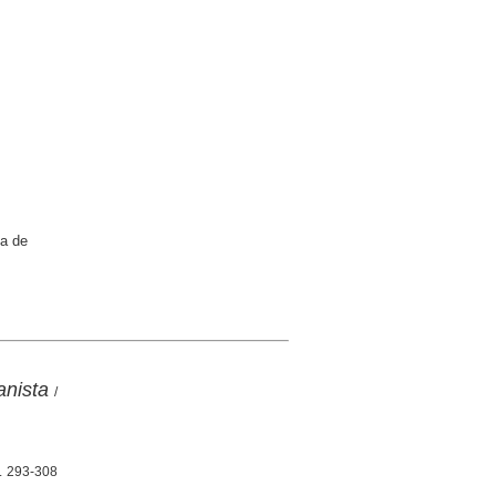
ca de
anista
/
p. 293-308