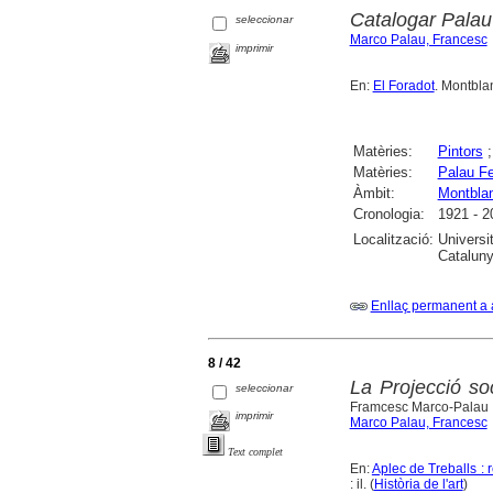
Catalogar Palau
seleccionar
Marco Palau, Francesc
imprimir
En:
El Foradot
. Montblan
Matèries:
Pintors
Matèries:
Palau Fe
Àmbit:
Montbla
Cronologia:
1921 - 2
Localització:
Universi
Catalunya
Enllaç permanent a 
8 / 42
La Projecció soc
seleccionar
Framcesc Marco-Palau
imprimir
Marco Palau, Francesc
Text complet
En:
Aplec de Treballs : 
: il. (
Història de l'art
)