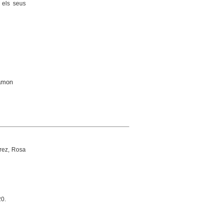
 els seus
Ramon
érez, Rosa
20.