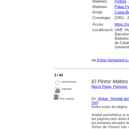
Matèries:
Pintors
Matèries:
Palau Fe
Àmbit:
Costa B
Cronologia:
[1951 - 
Accés:
https://
Localització:
UAB: Hum
Barcelon
Bibliote
de Catal
Universi
Enllaç permanent a 
2 / 42
El Pintor Maties
seleccionar
Marco Palau, Francesc
imprimir
En:
Shikar : Revista de
Text complet
l'Art
)
Notes a peu de pàgina. B
Anàlisi periodística al 
les pàgines dels diaris l
les primeres dècades de
Terres de Ponent han co