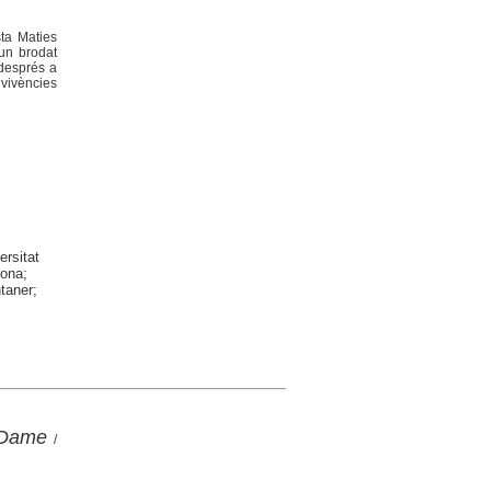
sta Maties
 un brodat
 després a
 vivències
ersitat
rona;
taner;
e Dame
/