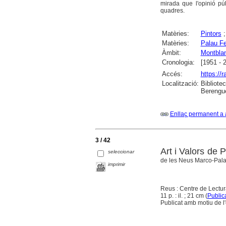
mirada que l'opinió pú
quadres.
Matèries:
Pintors
Matèries:
Palau Fe
Àmbit:
Montbla
Cronologia:
[1951 - 
Accés:
https://
Localització:
Bibliote
Berengue
Enllaç permanent a 
3 / 42
Art i Valors de 
seleccionar
de les Neus Marco-Pala
imprimir
Reus : Centre de Lectur
11 p. : il. ; 21 cm (
Public
Publicat amb motiu de l