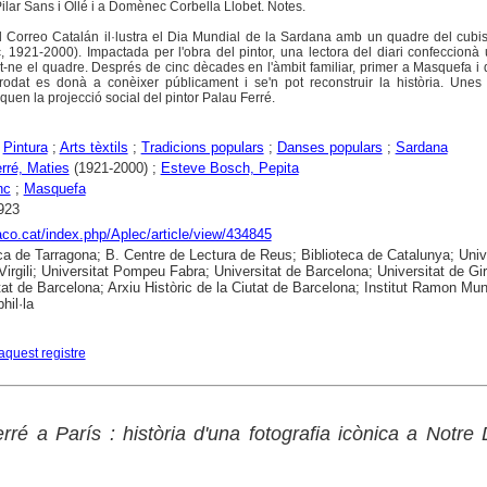
ar Sans i Ollé i a Domènec Corbella Llobet. Notes.
El Correo Catalán il·lustra el Dia Mundial de la Sardana amb un quadre del cubi
 1921-2000). Impactada per l'obra del pintor, una lectora del diari confeccionà
nt-ne el quadre. Després de cinc dècades en l'àmbit familiar, primer a Masquefa i
brodat es donà a conèixer públicament i se'n pot reconstruir la història. Unes
uen la projecció social del pintor Palau Ferré.
;
Pintura
;
Arts tèxtils
;
Tradicions populars
;
Danses populars
;
Sardana
rré, Maties
(1921-2000) ;
Esteve Bosch, Pepita
nc
;
Masquefa
923
raco.cat/index.php/Aplec/article/view/434845
ca de Tarragona; B. Centre de Lectura de Reus; Biblioteca de Catalunya; Univ
 Virgili; Universitat Pompeu Fabra; Universitat de Barcelona; Universitat de Gi
tat de Barcelona; Arxiu Històric de la Ciutat de Barcelona; Institut Ramon Mun
hil·la
aquest registre
rré a París : història d'una fotografia icònica a Notr