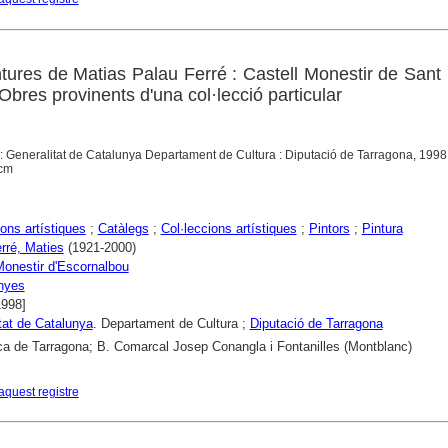
ntures de Matias Palau Ferré : Castell Monestir de Sant
Obres provinents d'una col·lecció particular
 : Generalitat de Catalunya Departament de Cultura : Diputació de Tarragona, 1998
 cm
ons artístiques
;
Catàlegs
;
Col·leccions artístiques
;
Pintors
;
Pintura
rré, Maties
(1921-2000)
Monestir d'Escornalbou
nyes
1998]
tat de Catalunya
. Departament de Cultura ;
Diputació de Tarragona
ca de Tarragona; B. Comarcal Josep Conangla i Fontanilles (Montblanc)
aquest registre