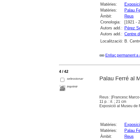
Matèries:
Exposici
Matèries:
Palau Fe
Àmbit:
Reus
Cronologia:
[1921 - 
Autors add.:
Pérez Se
Autors add.:
Centre d
Localització:
B. Centr
Enllaç permanent a 
4 / 42
Palau Ferré al Mu
seleccionar
imprimir
Reus : [Francesc Marco-
11 p. : il. ; 21 cm
Exposició al Museu de 
Matèries:
Exposici
Matèries:
Palau Fe
Àmbit:
Reus