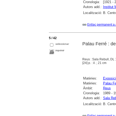
Cronologia:
[1921 - 
Autors add.:
Institut
Localització:
B. Centr
Enllaç permanent a 
5 / 42
Palau Ferré : de
seleccionar
imprimir
Reus : Sala Rebull, DL
[24] p. : il. ; 21 cm
Matèries:
Exposici
Matèries:
Palau Fe
Àmbit:
Reus
Cronologia:
1989 - 1
Autors add.:
Sala Reb
Localització:
B. Centr
Enllaç permanent a 