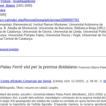
;
Pintura
;
Avantguardisme
rré, Maties
(1921-2000)
rava
2000]
raco.cat/index.php/RevistaGirona/article/view/10000007761
anitats (Hemeroteca); Institut Ramon Muntaner; Universitat Autònoma de
a; B. Abadia de Montserrat; Universitat de Barcelona; Biblioteca Borja (URL);
ca de Catalunya; Universitat de Girona; Universitat de Lleida; Universitat Polit
unya; Universitat Pompeu Fabra; Universitat Rovira i Virgili; Universitat de Vic
tat Central de Catalunya
aquest registre
 Palau Ferré vist per la premsa lleidatana
/ Francesc Marco-Pal
l Centre d'Estudis Comarcals del Segrià
. [Lleida], núm. 12 (2025) , p. 38-45 : il. (
H
ibliografia. Títols i resums en català i anglès.
voltant del pintor, escultor i ceramista Maties Palau Ferré (Montblanc, 1921-2000) a
leidatans. Així, a partir dels articles, reportatges i cròniques de la segona meitat del
l segle XXI aparegudes als rotatius de Lleida es constata en quins termes els lect
psat la trajectòria de l'artista figuratiu. D'aquesta manera, la recerca aprofun