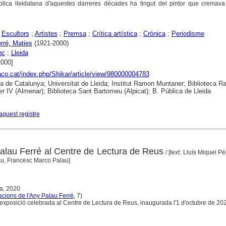
blica lleidatana d'aquestes darreres dècades ha tingut del pintor que cremava
;
Escultors
;
Artistes
;
Premsa
;
Crítica artística
;
Crònica
;
Periodisme
rré, Maties
(1921-2000)
nc
;
Lleida
2000]
raco.cat/index.php/Shikar/article/view/980000004783
ca de Catalunya; Universitat de Lleida; Institut Ramon Muntaner; Biblioteca 
r IV (Almenar); Biblioteca Sant Bartomeu (Alpicat); B. Pública de Lleida
aquest registre
Palau Ferré al Centre de Lectura de Reus
/ [text: Lluís Miquel P
u, Francesc Marco Palau]
a, 2020
acions de l'Any Palau Ferré
, 7)
'exposició celebrada al Centre de Lectura de Reus, inaugurada l'1 d'octubre de 20