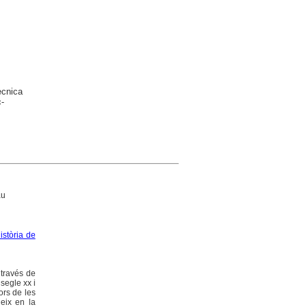
ècnica
-
au
istòria de
 través de
 segle xx i
ors de les
deix en la