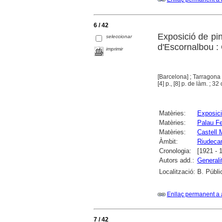
6 / 42
Exposició de pi
seleccionar
d'Escornalbou : 
imprimir
[Barcelona] ; Tarragona
[4] p., [8] p. de làm. ; 32
Matèries:
Exposici
Matèries:
Palau Fe
Matèries:
Castell 
Àmbit:
Riudeca
Cronologia:
[1921 - 
Autors add.:
Generali
Localització:
B. Públi
Enllaç permanent a 
7 / 42