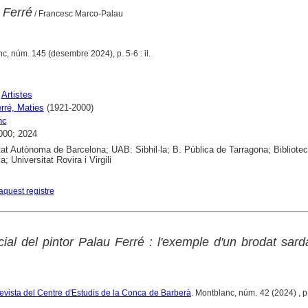
 Ferré
/ Francesc Marco-Palau
c, núm. 145 (desembre 2024), p. 5-6 : il.
;
Artistes
rré, Maties
(1921-2000)
nc
000; 2024
tat Autònoma de Barcelona; UAB: Sibhil·la; B. Pública de Tarragona; Bibliote
; Universitat Rovira i Virgili
aquest registre
ial del pintor Palau Ferré : l'exemple d'un brodat sard
revista del Centre d'Estudis de la Conca de Barberà
. Montblanc, núm. 42 (2024) , 