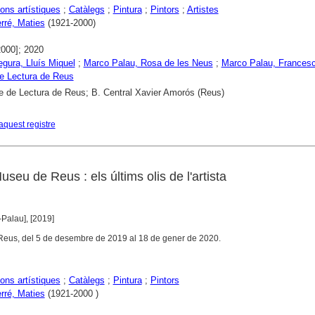
ons artístiques
;
Catàlegs
;
Pintura
;
Pintors
;
Artistes
rré, Maties
(1921-2000)
2000]; 2020
gura, Lluís Miquel
;
Marco Palau, Rosa de les Neus
;
Marco Palau, Frances
e Lectura de Reus
e de Lectura de Reus; B. Central Xavier Amorós (Reus)
aquest registre
seu de Reus : els últims olis de l'artista
Palau], [2019]
Reus, del 5 de desembre de 2019 al 18 de gener de 2020.
ons artístiques
;
Catàlegs
;
Pintura
;
Pintors
rré, Maties
(1921-2000 )