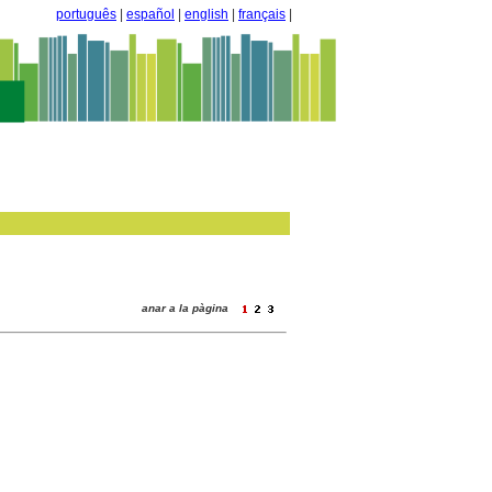
português
|
español
|
english
|
français
|
anar a la pàgina