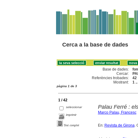
Cerca a la base de dades
Base de dades:
fo
Cercar:
PA
Referències trobades:
42
Mostrant:
1 .
pàgina 1 de 3
1 / 42
Palau Ferré : els
seleccionar
Marco Palau, Francesc
imprimir
En:
Revista de Girona
. 
Text complet