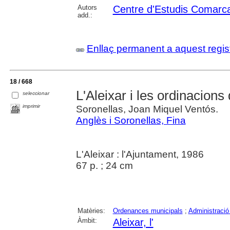
Autors
Centre d'Estudis Comarca
add.:
Enllaç permanent a aquest regis
18 / 668
L'Aleixar i les ordinacions 
seleccionar
imprimir
Soronellas, Joan Miquel Ventós.
Anglès i Soronellas, Fina
L'Aleixar : l'Ajuntament, 1986
67 p. ; 24 cm
Matèries:
Ordenances municipals
;
Administració 
Àmbit:
Aleixar, l'