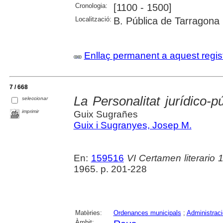
Cronologia:
[1100 - 1500]
Localització:
B. Pública de Tarragona
Enllaç permanent a aquest regis
7 / 668
La Personalitat jurídico-
seleccionar
imprimir
Guix Sugrañes
Guix i Sugranyes, Josep M.
En:
159516
VI Certamen literario 
1965. p. 201-228
Matèries:
Ordenances municipals
;
Administraci
Àmbit: