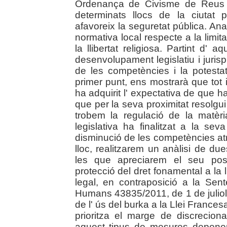
Ordenança de Civisme de Reus d
determinats llocs de la ciutat
afavoreix la seguretat pública. Anal
normativa local respecte a la limita
la llibertat religiosa. Partint d' 
desenvolupament legislatiu i juris
de les competències i la potesta
primer punt, ens mostrarà que tot 
ha adquirit l' expectativa de que ha d
que per la seva proximitat resolgui
trobem la regulació de la matèri
legislativa ha finalitzat a la se
disminució de les competències atr
lloc, realitzarem un anàlisi de d
les que apreciarem el seu posi
protecció del dret fonamental a la ll
legal, en contraposició a la Sen
Humans 43835/2011, de 1 de juliol, 
de l' ús del burka a la Llei Frances
prioritza el marge de discreciona
aquest tipus de mesures depenen