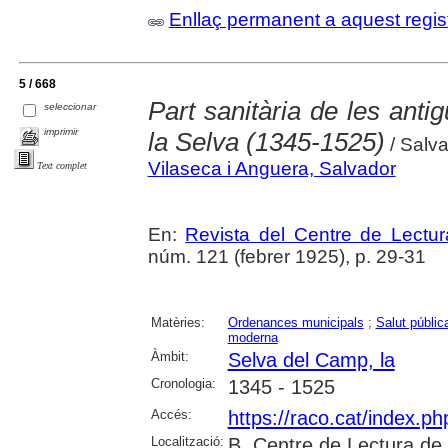
Enllaç permanent a aquest regis
5 / 668
Part sanitària de les anti
seleccionar
imprimir
la Selva (1345-1525)
/ Salva
Vilaseca i Anguera, Salvador
Text complet
En:
Revista del Centre de Lectu
núm. 121 (febrer 1925), p. 29-31
Matèries:
Ordenances municipals
;
Salut públic
moderna
Àmbit:
Selva del Camp, la
Cronologia:
1345 - 1525
Accés:
https://raco.cat/index.p
Localització:
B. Centre de Lectura de