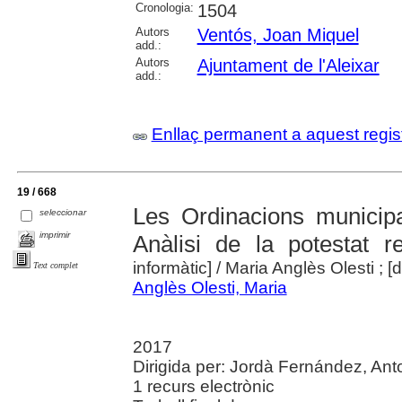
Cronologia:
1504
Autors
Ventós, Joan Miquel
add.:
Autors
Ajuntament de l'Aleixar
add.:
Enllaç permanent a aquest regis
19 / 668
Les Ordinacions municipa
seleccionar
imprimir
Anàlisi de la potestat r
informàtic]
/ Maria Anglès Olesti ; [
Text complet
Anglès Olesti, Maria
2017
Dirigida per: Jordà Fernández, Anton
1 recurs electrònic