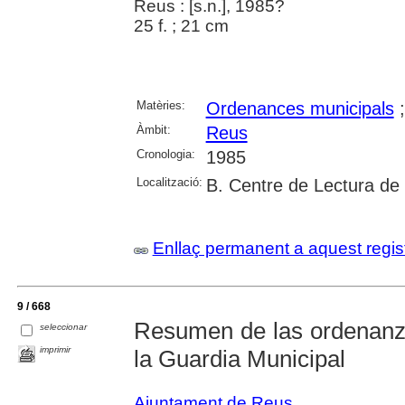
Reus : [s.n.], 1985?
25 f. ; 21 cm
Matèries:
Ordenances municipals
Àmbit:
Reus
Cronologia:
1985
Localització:
B. Centre de Lectura de
Enllaç permanent a aquest regis
9 / 668
Resumen de las ordenanz
seleccionar
imprimir
la Guardia Municipal
Ajuntament de Reus
.