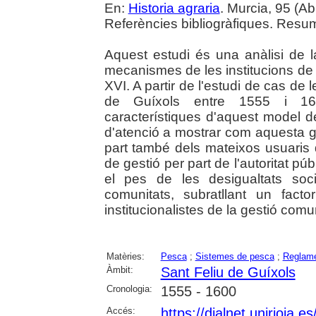
En:
Historia agraria
. Murcia, 95 (Abr
Referències bibliogràfiques. Resum
Aquest estudi és una anàlisi de l
mecanismes de les institucions de 
XVI. A partir de l'estudi de cas d
de Guíxols entre 1555 i 1600
característiques d'aquest model d
d'atenció a mostrar com aquesta g
part també dels mateixos usuaris 
de gestió per part de l'autoritat púb
el pes de les desigualtats soc
comunitats, subratllant un fact
institucionalistes de la gestió comu
Matèries:
Pesca
;
Sistemes de pesca
;
Reglam
Àmbit:
Sant Feliu de Guíxols
Cronologia:
1555 - 1600
Accés:
https://dialnet.unirioja.