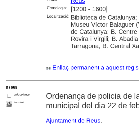
Reus
Cronologia:
[1200 - 1600]
Localització:
Biblioteca de Catalunya;
Museu Víctor Balaguer (V
de Catalunya; B. Centre 
Rovira i Virgili; B. Abad
Tarragona; B. Central X
Enllaç permanent a aquest regis
8 / 668
Ordenança de policia de la
seleccionar
imprimir
municipal del dia 22 de fe
Ajuntament de Reus
.