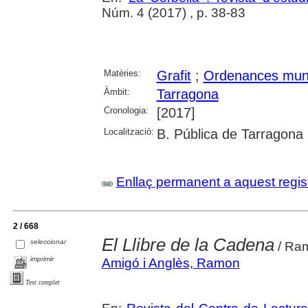
Núm. 4 (2017) , p. 38-83
Matèries:
Grafit
;
Ordenances muni
Àmbit:
Tarragona
Cronologia:
[2017]
Localització:
B. Pública de Tarragona
Enllaç permanent a aquest regis
2 / 668
El Llibre de la Cadena
seleccionar
/ Ra
imprimir
Amigó i Anglès, Ramon
Text complet