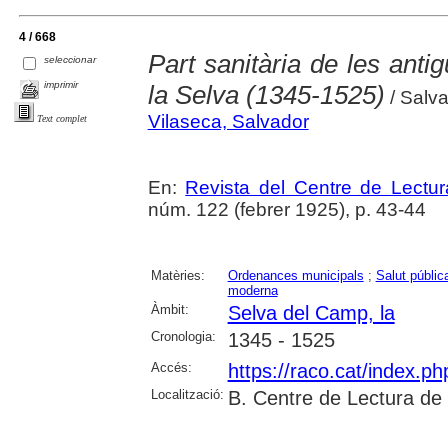
4 / 668
Part sanitària de les anti
seleccionar
imprimir
la Selva (1345-1525)
/ Salva
Vilaseca, Salvador
Text complet
En:
Revista del Centre de Lectu
núm. 122 (febrer 1925), p. 43-44
Matèries:
Ordenances municipals
;
Salut públic
moderna
Àmbit:
Selva del Camp, la
Cronologia:
1345 - 1525
Accés:
https://raco.cat/index.p
Localització:
B. Centre de Lectura de