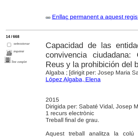
Enllaç permanent a aquest regis
14 / 668
Capacidad de las entida
seleccionar
imprimir
convivencia ciudadana
Reus y la prohibición del 
Text complet
Algaba ; [dirigit per: Josep Maria S
López Algaba, Elena
2015
Dirigida per: Sabaté Vidal, Josep Ma
1 recurs electrònic
Treball final de grau.
Aquest treball analitza la colú