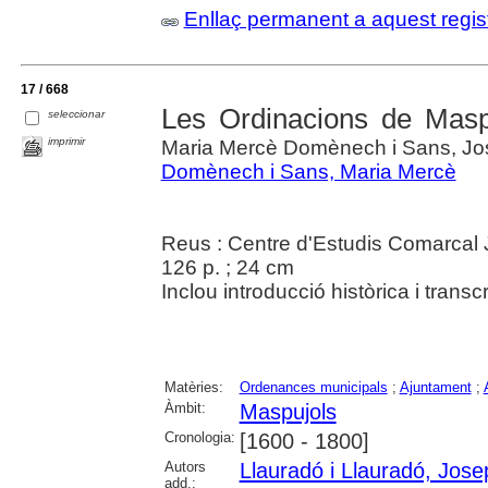
Enllaç permanent a aquest regis
17 / 668
Les Ordinacions de Maspu
seleccionar
imprimir
Maria Mercè Domènech i Sans, Jos
Domènech i Sans, Maria Mercè
Reus : Centre d'Estudis Comarcal 
126 p. ; 24 cm
Inclou introducció històrica i transc
Matèries:
Ordenances municipals
;
Ajuntament
;
Àmbit:
Maspujols
Cronologia:
[1600 - 1800]
Autors
Llauradó i Llauradó, Jose
add.: