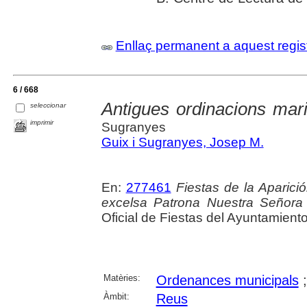
Enllaç permanent a aquest regis
6 / 668
Antigues ordinacions ma
seleccionar
imprimir
Sugranyes
Guix i Sugranyes, Josep M.
En:
277461
Fiestas de la Aparic
excelsa Patrona Nuestra Señora 
Oficial de Fiestas del Ayuntamient
Matèries:
Ordenances municipals
Àmbit:
Reus