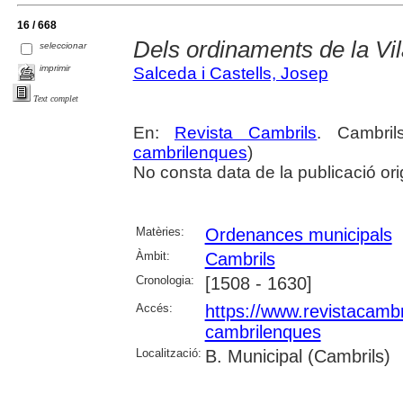
16 / 668
Dels ordinaments de la Vila
seleccionar
imprimir
Salceda i Castells, Josep
Text complet
En:
Revista Cambrils
. Cambri
cambrilenques
)
No consta data de la publicació ori
Matèries:
Ordenances municipals
Àmbit:
Cambrils
Cronologia:
[1508 - 1630]
Accés:
https://www.revistacambr
cambrilenques
Localització:
B. Municipal (Cambrils)