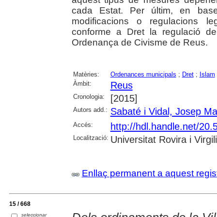
cada Estat. Per últim, en base
modificacions o regulacions le
conforme a Dret la regulació de 
Ordenança de Civisme de Reus.
Matèries:
Ordenances municipals
;
Dret
;
Islam
Àmbit:
Reus
Cronologia:
[2015]
Autors add.:
Sabaté i Vidal, Josep Ma
Accés:
http://hdl.handle.net/2
Localització:
Universitat Rovira i Virgili
Enllaç permanent a aquest regis
15 / 668
seleccionar