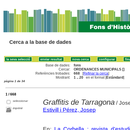
Cerca a la base de dades
Base de dades:
fons
Cercar:
ORDENANCES MUNICIPALS []
Referències trobades:
668
[
Refinar la cerca
]
Mostrant:
1 .. 20
en el format [
Estàndard
]
pàgina 1 de 34
1 / 668
Graffitis de Tarragona
seleccionar
/ Jose
imprimir
Estivill i Pérez, Josep
En:
La Corbella : revista d'estud