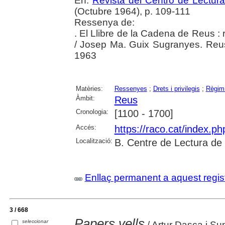
En:
Revista del Centro de Lectur
(Octubre 1964), p. 109-111
Ressenya de:
. El Llibre de la Cadena de Reus : r
/ Josep Ma. Guix Sugranyes. Reu
1963
Matèries:
Ressenyes
;
Drets i privilegis
;
Règim 
Àmbit:
Reus
Cronologia:
[1100 - 1700]
Accés:
https://raco.cat/index.p
Localització:
B. Centre de Lectura de
Enllaç permanent a aquest regis
3 / 668
Papers vells
seleccionar
/ Artur Dasca i Su