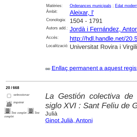
Matèries:
Ordenances municipals
;
Edat moder
Àmbit:
Aleixar, l'
Cronologia:
1504 - 1791
Autors add.:
Jordà i Fernández, Anton
Accés:
http://hdl.handle.net/2
Localització:
Universitat Rovira i Virgili
Enllaç permanent a aquest regis
20 / 668
La Gestión colectiva de
seleccionar
imprimir
siglo XVI : Sant Feliu de 
Julià
Text complet
Text
complet
Ginot Julià, Antoni