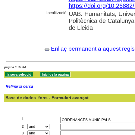
https://doi.org/10.26882
Localització:
UAB: Humanitats; Univers
Politècnica de Catalunya;
de Lleida
Enllaç permanent a aquest regis
pàgina 1 de 34
Refinar la cerca
Base de dades
fons : Formulari avançat
Cercar:
1
2
3