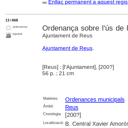
Enllaç permanent a aquest regis
13 / 668
Ordenança sobre l'ús de l
seleccionar
imprimir
Ajuntament de Reus
Ajuntament de Reus
.
[Reus] : [l'Ajuntament], [200?]
56 p. ; 21 cm
Matèries:
Ordenances municipals
Àmbit:
Reus
Cronologia:
[200?]
Localització:
B. Central Xavier Amoró