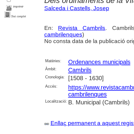
Dels ordinaments de la Vila
imprimir
Salceda i Castells, Josep
Text complet
En:
Revista Cambrils
. Cambri
cambrilenques
)
No consta data de la publicació ori
Matèries:
Ordenances municipals
Àmbit:
Cambrils
Cronologia:
[1508 - 1630]
Accés:
https://www.revistacambr
cambrilenques
Localització:
B. Municipal (Cambrils)
Enllaç permanent a aquest regis