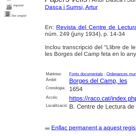
imprimir
Dasca i Sumsi, Artur
Text complet
En:
Revista del Centre de Lectu
núm. 249 (juny 1934), p. 14-34
Inclou transcripció del "Llibre de 
les Borges del Camp feta en lo any
Matèries:
Fonts documentals
;
Ordenances muni
Àmbit:
Borges del Camp, les
Cronologia:
1654
Accés:
https://raco.cat/index.p
Localització:
B. Centre de Lectura de
Enllaç permanent a aquest regis