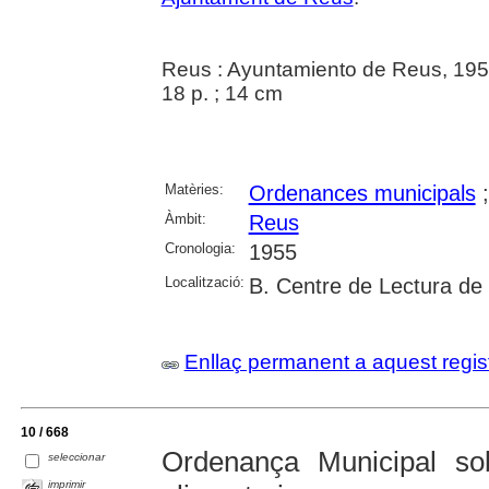
Reus : Ayuntamiento de Reus, 19
18 p. ; 14 cm
Matèries:
Ordenances municipals
Àmbit:
Reus
Cronologia:
1955
Localització:
B. Centre de Lectura de
Enllaç permanent a aquest regis
10 / 668
Ordenança Municipal sob
seleccionar
imprimir