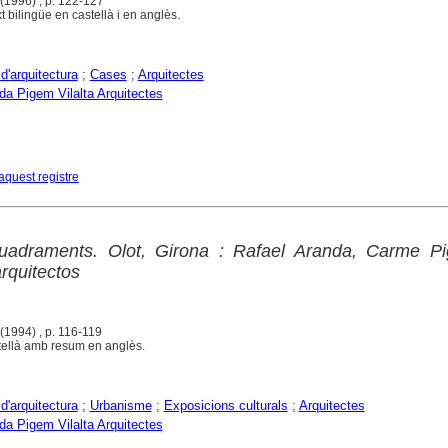
 (1996) , p. 122-127
t bilingüe en castellà i en anglès.
d'arquitectura
;
Cases
;
Arquitectes
a Pigem Vilalta Arquitectes
aquest registre
uadraments. Olot, Girona : Rafael Aranda, Carme P
rquitectos
 (1994) , p. 116-119
stellà amb resum en anglès.
d'arquitectura
;
Urbanisme
;
Exposicions culturals
;
Arquitectes
a Pigem Vilalta Arquitectes