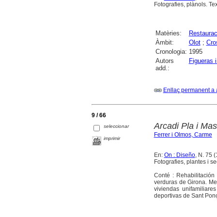
Fotografies, plànols. Tex
Matèries:
Restaurac
Àmbit:
Olot
;
Cro
Cronologia:
1995
Autors
Figueras i
add.:
Enllaç permanent a 
9 / 66
Arcadi Pla i Mas
seleccionar
Ferrer i Olmos, Carme
imprimir
En:
On : Diseño
, N. 75 (
Fotografies, plantes i s
Conté : Rehabilitación
verduras de Girona. Me
viviendas unifamiliare
deportivas de Sant Ponç.