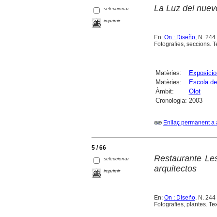
La Luz del nuevo
seleccionar
imprimir
En:
On : Diseño
, N. 244
Fotografies, seccions. T
Matèries:
Exposicio
Matèries:
Escola de 
Àmbit:
Olot
Cronologia:
2003
Enllaç permanent a 
5 / 66
Restaurante Le
seleccionar
arquitectos
imprimir
En:
On : Diseño
, N. 244
Fotografies, plantes. Tex