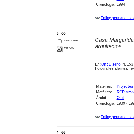
Cronologia:
1994
Enllaç permanent a 
3 / 66
Casa Margarida.
seleccionar
arquitectos
imprimir
En:
On : Diseño
, N. 153
Fotografies, plantes. Tex
Matèries:
Projectes 
Matèries:
RCR Arand
Àmbit:
Olot
Cronologia:
1989 - 19
Enllaç permanent a 
4 / 66