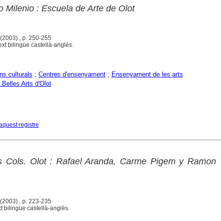
 Milenio : Escuela de Arte de Olot
 (2003) , p. 250-255
ext bilingüe castellà-anglès.
ns culturals
;
Centres d'ensenyament
;
Ensenyament de les arts
Belles Arts d'Olot
aquest registre
s Cols. Olot : Rafael Aranda, Carme Pigem y Ramon Vi
 (2003) , p. 223-235
t bilingüe castellà-anglès.