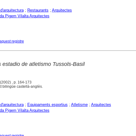
d'arquitectura
;
Restaurants
;
Arquitectes
a Pigem Vilalta Arquitectes
aquest registre
 estadio de atletismo Tussols-Basil
 (2002) , p. 164-173
t bilingüe castellà-anglès.
d'arquitectura
;
Equipaments esportius
;
Atletisme
;
Arquitectes
a Pigem Vilalta Arquitectes
aquest registre