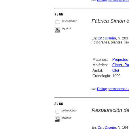
7 / 66
Fábrica Simón en
seleccionar
imprimir
En:
On : Diseño
, N. 203
Fotografies, plantes. Tex
Matèries:
Projectes 
Matèries:
Clotet, P
Àmbit:
Olot
Cronologia:
1999
Enllaç permanent a 
8 / 66
Restauración de
seleccionar
imprimir
En:
On : Diseño
, N. 164