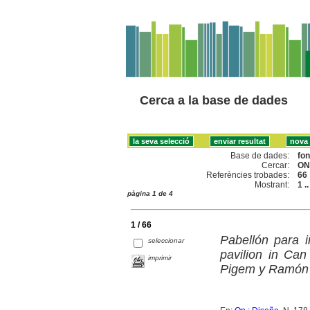
Cerca a la base de dades
Base de dades:
fo
Cercar:
ON
Referències trobades:
66
Mostrant:
1 .
pàgina 1 de 4
1 / 66
Pabellón para 
seleccionar
pavilion in Ca
imprimir
Pigem y Ramón V