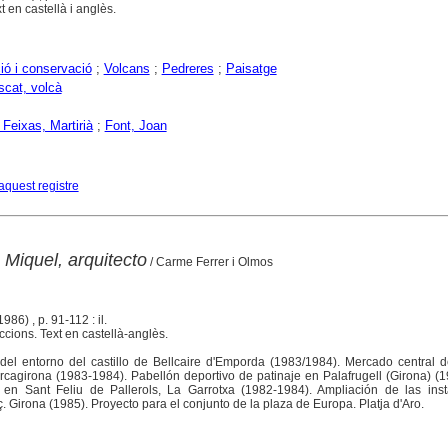
t en castellà i anglès.
ió i conservació
;
Volcans
;
Pedreres
;
Paisatge
scat, volcà
 Feixas, Martirià
;
Font, Joan
aquest registre
 Miquel, arquitecto
/ Carme Ferrer i Olmos
1986) , p. 91-112 : il.
eccions. Text en castellà-anglès.
 del entorno del castillo de Bellcaire d'Emporda (1983/1984). Mercado central d
rcagirona (1983-1984). Pabellón deportivo de patinaje en Palafrugell (Girona) (
s en Sant Feliu de Pallerols, La Garrotxa (1982-1984). Ampliación de las inst
 Girona (1985). Proyecto para el conjunto de la plaza de Europa. Platja d'Aro.