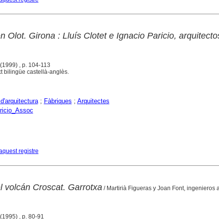
 Olot. Girona : Lluís Clotet e Ignacio Paricio, arquitecto
 (1999) , p. 104-113
t bilingüe castellà-anglès.
d'arquitectura
;
Fàbriques
;
Arquitectes
aricio_Assoc
aquest registre
l volcán Croscat. Garrotxa
/ Martirià Figueras y Joan Font, ingenieros 
 (1995) , p. 80-91