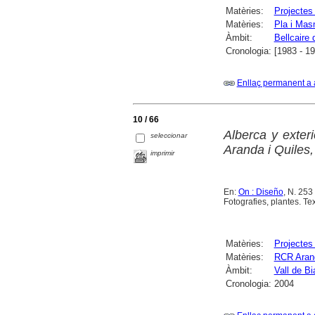
Matèries:
Projectes 
Matèries:
Pla i Mas
Àmbit:
Bellcaire
Cronologia:
[1983 - 1
Enllaç permanent a 
10 / 66
Alberca y exteri
seleccionar
Aranda i Quiles
imprimir
En:
On : Diseño
, N. 253
Fotografies, plantes. Tex
Matèries:
Projectes 
Matèries:
RCR Arand
Àmbit:
Vall de Bi
Cronologia:
2004