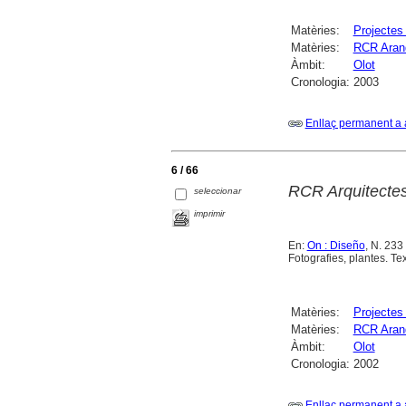
Matèries:
Projectes 
Matèries:
RCR Arand
Àmbit:
Olot
Cronologia:
2003
Enllaç permanent a 
6 / 66
RCR Arquitectes
seleccionar
imprimir
En:
On : Diseño
, N. 233
Fotografies, plantes. Tex
Matèries:
Projectes 
Matèries:
RCR Arand
Àmbit:
Olot
Cronologia:
2002
Enllaç permanent a 