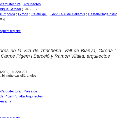
d'arquitectura
;
Arquitectes
miquel, Arcadi
(1945-....)
 d'Emporda
;
Girona
;
Palafrugell
;
Sant Feliu de Pallerols
;
Castell-Platja d'Aro
985]
aquest registre
ores en la Vila de Trincheria. Vall de Bianya, Girona :
, Carme Pigem i Barceló y Ramon Vilalta, arquitectos
 (2004) , p. 220-227
t bilingüe castellà-anglès.
d'arquitectura
;
Paisatge
a Pigem Vilalta Arquitectes
anya, la