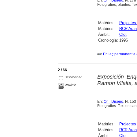
En:
On : Diseño
, N. 178
Fotografies, plantes. Tex
Matèries:
Projectes 
Matèries:
RCR Arand
Àmbit:
Olot
Cronologia:
1996
Enllaç permanent a 
2 / 66
Exposición Enq
seleccionar
Ramon Vilalta, a
imprimir
En:
On : Diseño
, N. 153
Fotografies. Text en ca
Matèries:
Projectes 
Matèries:
RCR Arand
Àmbit:
Olot