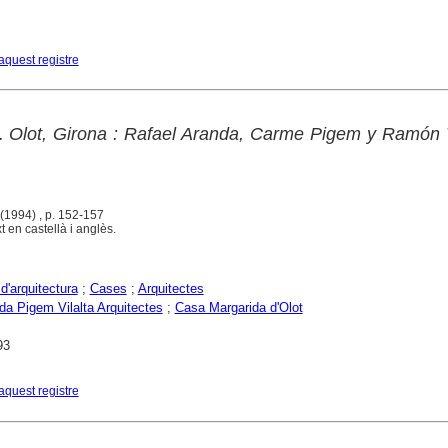
aquest registre
 Olot, Girona : Rafael Aranda, Carme Pigem y Ramón V
 (1994) , p. 152-157
t en castellà i anglès.
d'arquitectura
;
Cases
;
Arquitectes
a Pigem Vilalta Arquitectes
;
Casa Margarida d'Olot
93
aquest registre