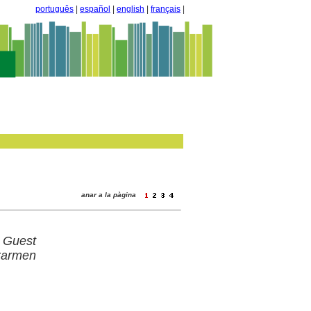
português
|
español
|
english
|
français
|
anar a la pàgina
 Guest
Carmen