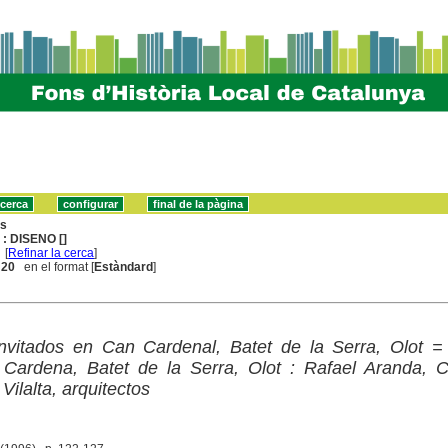
ns
 : DISENO []
[
Refinar la cerca
]
. 20
en el format [
Estàndard
]
invitados en Can Cardenal, Batet de la Serra, Olot =
n Cardena, Batet de la Serra, Olot : Rafael Aranda, 
ilalta, arquitectos