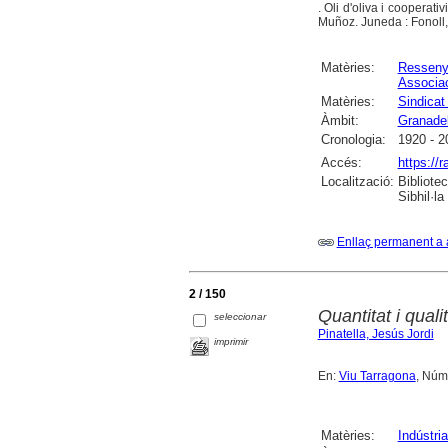
. Oli d'oliva i coopera
Muñoz. Juneda : Fonoll
Matèries:
Ressen
Associa
Matèries:
Sindicat
Àmbit:
Granadel
Cronologia:
1920 - 2
Accés:
https://
Localització:
Bibliote
Sibhil·la
Enllaç permanent a 
2 / 150
Quantitat i qual
seleccionar
Pinatella, Jesús Jordi
imprimir
En:
Viu Tarragona
, Núm
Matèries:
Indústria 