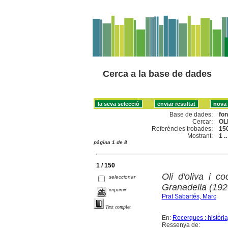
Cerca a la base de dades
Base de dades:
fo
Cercar:
OLI
Referències trobades:
15
Mostrant:
1 .
pàgina 1 de 8
1 / 150
Oli d'oliva i c
seleccionar
Granadella (192
imprimir
Prat Sabartés, Marc
Text complet
En:
Recerques : història
Ressenya de: