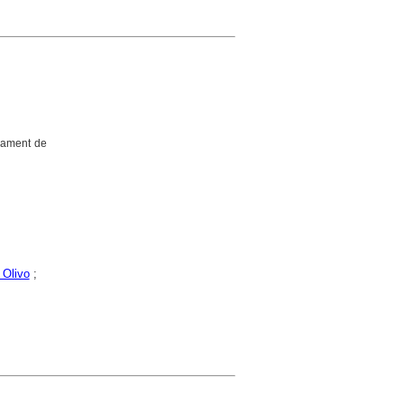
pament de
 Olivo
;