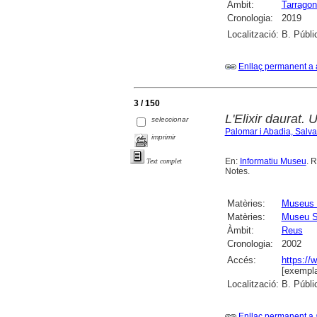
Àmbit:
Tarragon
Cronologia:
2019
Localització:
B. Públi
Enllaç permanent a 
3 / 150
L'Elixir daurat. 
seleccionar
Palomar i Abadia, Salv
imprimir
En:
Informatiu Museu
. R
Text complet
Notes.
Matèries:
Museus 
Matèries:
Museu S
Àmbit:
Reus
Cronologia:
2002
Accés:
https://
[exempla
Localització:
B. Públi
Enllaç permanent a 