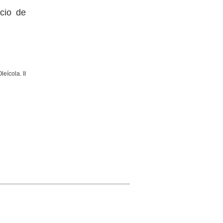
acio de
leícola. II