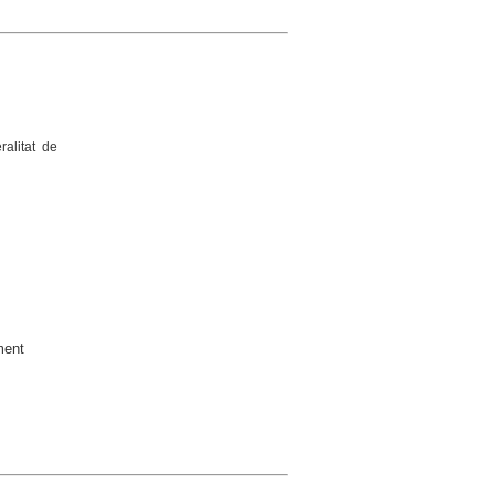
alitat de
ment