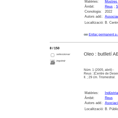
Matèries:
Mostres
Àmbit:
Reus
;
S
Cronologia:
2022
Autors add.:
Associac
Localització:
B. Centr
Enllaç permanent a 
8 / 150
Oleo : butlletí 
seleccionar
imprimir
Núm. 1 (2005, abril) -
Reus : [Centre de Desen
Il. ; 29 cm. Trismestral.
Matèries:
Indústria 
Àmbit:
Reus
Autors add.:
Asociaci
Localització:
B. Públi