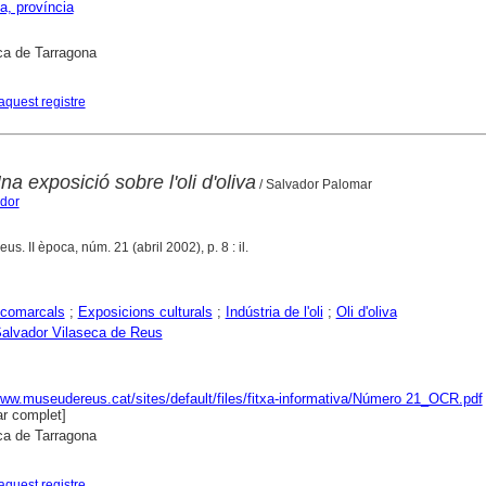
a, província
ca de Tarragona
aquest registre
Una exposició sobre l'oli d'oliva
/ Salvador Palomar
ador
eus. II època, núm. 21 (abril 2002), p. 8 : il.
comarcals
;
Exposicions culturals
;
Indústria de l'oli
;
Oli d'oliva
alvador Vilaseca de Reus
www.museudereus.cat/sites/default/files/fitxa-informativa/Número 21_OCR.pdf
r complet]
ca de Tarragona
aquest registre