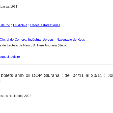
Rabassa, 1931
de l'oli
;
Oli d'oliva
;
Dades estadístiques
ficial de Comerç, Indústria, Serveis i Navegació de Reus
e de Lectura de Reus; B. Pere Anguera (Reus)
aquest registre
bolets amb oli DOP Siurana : del 04/11 al 20/11 : Jo
s
saris Hostaleria, 2022