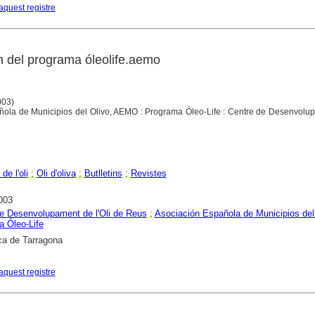
aquest registre
tín del programa óleolife.aemo
003)
ñola de Municipios del Olivo, AEMO : Programa Óleo-Life : Centre de Desenvolu
de l'oli
;
Oli d'oliva
;
Butlletins
;
Revistes
003
e Desenvolupament de l'Oli de Reus
;
Asociación Española de Municipios del
 Óleo-Life
ca de Tarragona
aquest registre