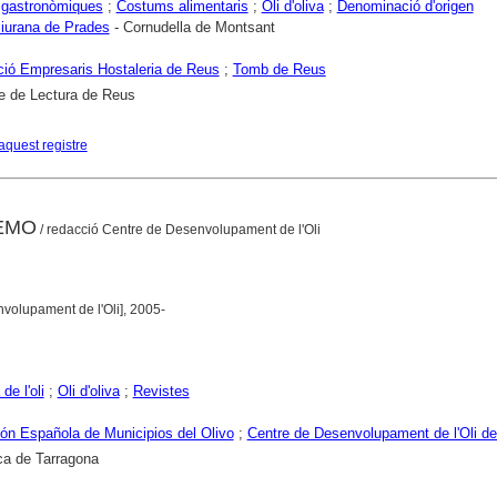
 gastronòmiques
;
Costums alimentaris
;
Oli d'oliva
;
Denominació d'origen
iurana de Prades
- Cornudella de Montsant
ió Empresaris Hostaleria de Reus
;
Tomb de Reus
e de Lectura de Reus
aquest registre
AEMO
/ redacció Centre de Desenvolupament de l'Oli
volupament de l'Oli], 2005-
de l'oli
;
Oli d'oliva
;
Revistes
ón Española de Municipios del Olivo
;
Centre de Desenvolupament de l'Oli d
ca de Tarragona