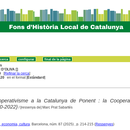
ns
 D'OLIVA []
0
[
Refinar la cerca
]
. 20
en el format [
Estàndard
]
ooperativisme a la Catalunya de Ponent : la Cooperat
0-2022)
/ [ressenya de] Marc Prat Sabartés
, economia, cultura
. Barcelona, núm. 87 (2025) , p. 214-215 (
Ressenyes
)