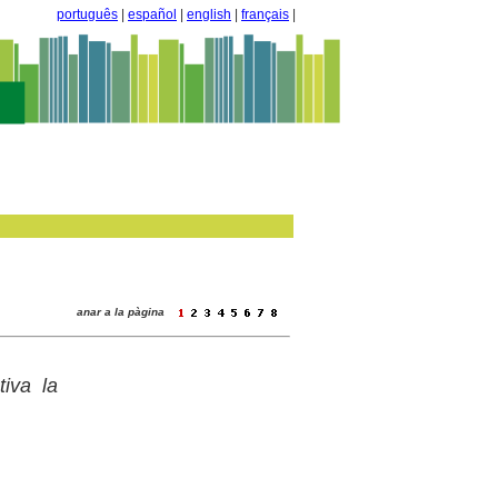
português
|
español
|
english
|
français
|
anar a la pàgina
iva la