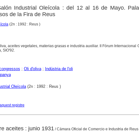
Salón Industrial Oleícola : del 12 al 16 de Mayo. Pal
sos de la Fira de Reus
ícola
(2n : 1992 : Reus )
liva, aceites vegetales, materias grasas e industria auxiliar. II Fórum Internacional O
a, SIO'92.
congressos
;
Oli d'oliva
;
Indústria de l'oli
panya
strial Oleícola
(2n : 1992 : Reus )
aquest registre
e aceites : junio 1931
/ Cámara Oficial de Comercio e Industria de Reus