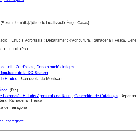
[Fitxer informàtic]
/ [direcció i realització: Àngel Casas]
ció i Estudis Agrorurals : Departament d'Agricultura, Ramaderia i Pesca, Gener
n) : so, col. (Pal)
de l'oli
;
Oli d'oliva
;
Denominació d'origen
Regulador de la DO Siurana
de Prades
- Cornudella de Montsant
Ángel
(Dir.)
e Formació i Estudis Agrorurals de Reus
;
Generalitat de Catalunya
. Departa
ltura, Ramaderia i Pesca
ca de Tarragona
aquest registre