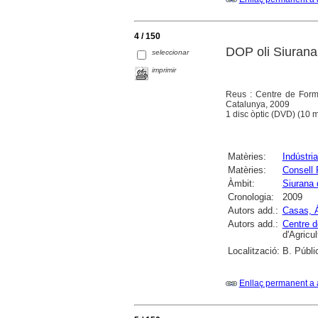
4 / 150
DOP oli Siurana
seleccionar
imprimir
Reus : Centre de Forma
Catalunya, 2009
1 disc òptic (DVD) (10 mi
Matèries:
Indústria 
Matèries:
Consell 
Àmbit:
Siurana 
Cronologia:
2009
Autors add.:
Casas, 
Autors add.:
Centre d
d'Agricu
Localització:
B. Públi
Enllaç permanent a 