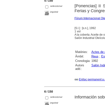
5 / 150
[Ponencias] II 
seleccionar
Ferias y Congre
imprimir
Fórum Internacional Ole
[S.l.] : [s.n.], 1992
1 vol
A la coberta: Aceite de o
Salón Industrial Oleícol
Matèries:
Actes de 
Àmbit:
Reus
;
Es
Cronologia:
1992
Autors
Salón Indu
add.:
Enllaç permanent a 
6 / 150
Información sobr
seleccionar
imprimir