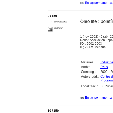
Enllaç permanent a 
9 / 150
Óleo life : bole
seleccionar
imprimir
1 (nov. 2002) - 6 (abr. 2
Reus : Asociación Espa
l'Oli, 2002-2003
Il. ; 29 cm. Mensual.
Matèries:
Indústria 
Àmbit:
Reus
Cronologia:
2002 - 2
Autors add.:
Centre d
Programa
Localització:
B. Públi
Enllaç permanent a 
10 / 150