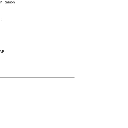
amon Ramon
;
UAB: