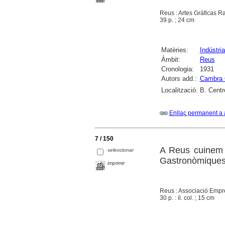
Reus : Artes Gráficas 
39 p. ; 24 cm
Matèries:
Indústria 
Àmbit:
Reus
Cronologia:
1931
Autors add.:
Cambra O
Localització:
B. Centr
Enllaç permanent a 
7 / 150
A Reus cuinem 
seleccionar
Gastronòmique
imprimir
Reus : Associació Empre
30 p. : il. col. ; 15 cm