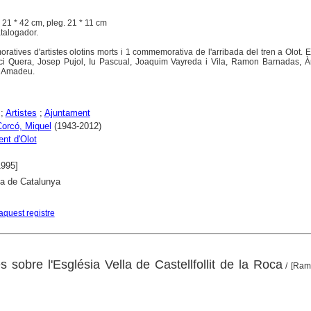
 ; 21 * 42 cm, pleg. 21 * 11 cm
atalogador.
tives d'artistes olotins morts i 1 commemorativa de l'arribada del tren a Olot. El
ci Quera, Josep Pujol, Iu Pascual, Joaquim Vayreda i Vila, Ramon Barnadas, Àn
 Amadeu.
;
Artistes
;
Ajuntament
Corcó, Miquel
(1943-2012)
nt d'Olot
1995]
ca de Catalunya
aquest registre
s sobre l'Església Vella de Castellfollit de la Roca
/ [Ram