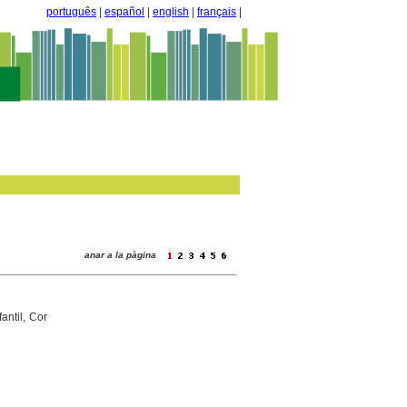
português
|
español
|
english
|
français
|
anar a la pàgina
antil, Cor