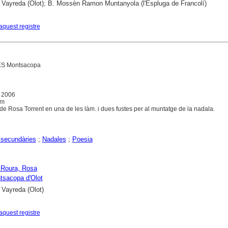
 Vayreda (Olot); B. Mossèn Ramon Muntanyola (l'Espluga de Francolí)
aquest registre
ES Montsacopa
, 2006
cm
e Rosa Torrent en una de les làm. i dues fustes per al muntatge de la nadala.
 secundàries
;
Nadales
;
Poesia
i Roura, Rosa
tsacopa d'Olot
 Vayreda (Olot)
aquest registre