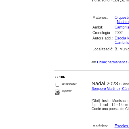
1 disc sonor (CD) (32 mi
Matèries:
Orquest
;
Nadale
Àmbit:
Cambril
Cronologia:
2002
Autors add.:
Escola M
Cambril
Localització:
B. Munic
Enllaç permanent a 
2 / 106
Nadal 2023
seleccionar
/ Cànd
Sempere Martínez, Càn
imprimir
[Olot] : Insitut Montsac
4 p. : il. col. ; 14 * 14 cm
Conté una poesia de Cànd
Matèries:
Escoles