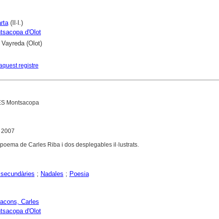
rta
(Il·l.)
tsacopa d'Olot
 Vayreda (Olot)
aquest registre
ES Montsacopa
, 2007
poema de Carles Riba i dos desplegables il·lustrats.
 secundàries
;
Nadales
;
Poesia
racons, Carles
tsacopa d'Olot