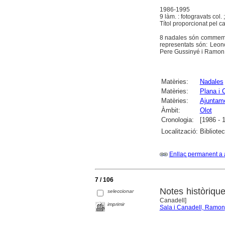
1986-1995
9 làm. : fotogravats col.
Títol proporcionat pel c
8 nadales són commemora
representats són: Leon
Pere Gussinyé i Ramon
Matèries:
Nadales
Matèries:
Plana i 
Matèries:
Ajuntame
Àmbit:
Olot
Cronologia:
[1986 - 
Localització:
Bibliote
Enllaç permanent a 
7 / 106
Notes històrique
seleccionar
Canadell]
imprimir
Sala i Canadell, Ramon