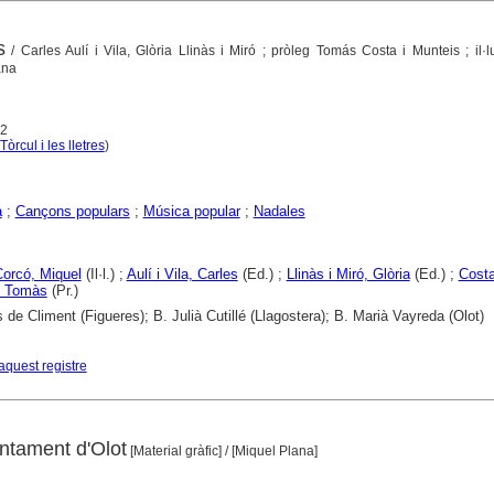
s
/ Carles Aulí i Vila, Glòria Llinàs i Miró ; pròleg Tomás Costa i Munteis ; il·l
ana
82
Tòrcul i les lletres
)
a
;
Cançons populars
;
Música popular
;
Nadales
Corcó, Miquel
(Il·l.) ;
Aulí i Vila, Carles
(Ed.) ;
Llinàs i Miró, Glòria
(Ed.) ;
Costa
, Tomàs
(Pr.)
 de Climent (Figueres); B. Julià Cutillé (Llagostera); B. Marià Vayreda (Olot)
aquest registre
untament d'Olot
[Material gràfic]
/ [Miquel Plana]