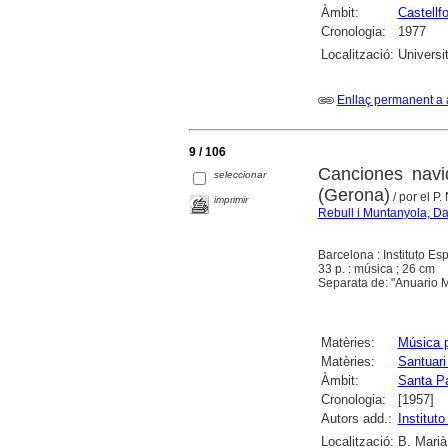
Àmbit:
Castellfo
Cronologia:
1977
Localització:
Universi
Enllaç permanent a 
9 / 106
Canciones navi
seleccionar
(Gerona)
/ por el P
imprimir
Rebull i Muntanyola, D
Barcelona : Instituto E
33 p. : música ; 26 cm
Separata de: "Anuario Mu
Matèries:
Música p
Matèries:
Santuari
Àmbit:
Santa P
Cronologia:
[1957]
Autors add.:
Institut
Localització:
B. Marià