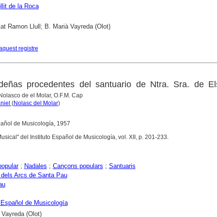
llit de la Roca
tat Ramon Llull; B. Marià Vayreda (Olot)
aquest registre
deñas procedentes del santuario de Ntra. Sra. de El
. Nolasco de el Molar, O.F.M. Cap
aniel
(
Nolasc del Molar
)
spañol de Musicología, 1957
sical" del Instituto Español de Musicología, vol. XII, p. 201-233.
opular
;
Nadales
;
Cançons populars
;
Santuaris
 dels Arcs de Santa Pau
au
o Español de Musicología
 Vayreda (Olot)