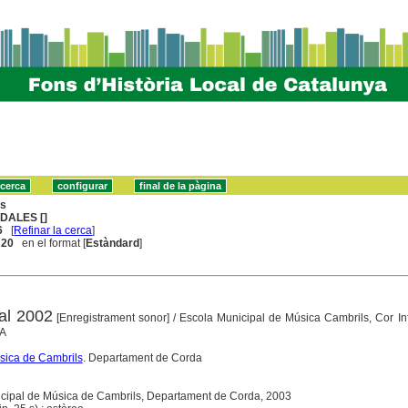
ns
DALES []
6
[
Refinar la cerca
]
. 20
en el format [
Estàndard
]
al 2002
[Enregistrament sonor]
/ Escola Municipal de Música Cambrils, Cor Inf
CA
sica de Cambrils
. Departament de Corda
nicipal de Música de Cambrils, Departament de Corda, 2003