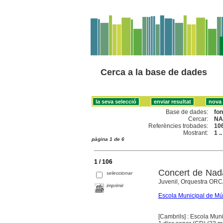
Cerca a la base de dades
Base de dades:
fo
Cercar:
NA
Referències trobades:
10
Mostrant:
1 .
pàgina 1 de 6
1 / 106
Concert de Nad
seleccionar
Juvenil, Orquestra OR
imprimir
Escola Municipal de Mú
[Cambrils] : Escola Mu