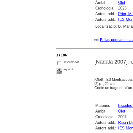
Àmbit:
Olot
Cronologia:
2023
Autors add.:
Prior, Ma
Autors add.:
IES Mon
Localització:
B. Marià
Enllaç permanent a 
3 / 106
[Nadala 2007]
seleccionar
/ I
imprimir
[Olot] : IES Montsacopa
[2] p. ; 21 cm
Conté un fragment d'un 
Matèries:
Escoles
Àmbit:
Olot
Cronologia:
2007
Autors add.:
Riba i B
Autors add.:
IES Mon