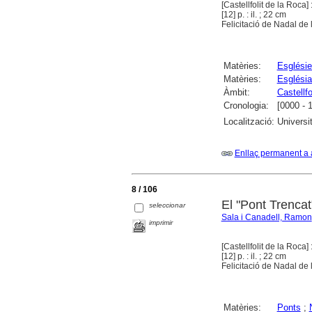
[Castellfolit de la Roca] :
[12] p. : il. ; 22 cm
Felicitació de Nadal de l
Matèries:
Esglésie
Matèries:
Església
Àmbit:
Castellfo
Cronologia:
[0000 - 
Localització:
Universi
Enllaç permanent a 
8 / 106
El "Pont Trencat
seleccionar
Sala i Canadell, Ramon
imprimir
[Castellfolit de la Roca] :
[12] p. : il. ; 22 cm
Felicitació de Nadal de l
Matèries:
Ponts
;