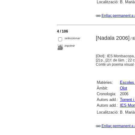
Localització:
B. Marià
Enllaç permanent a 
4 / 106
[Nadala 2006]
seleccionar
/ I
imprimir
[Olot] : IES Montsacopa
[2] p., [2] f. de làm. ; 22 
Conté un poema visual d
Matèries:
Escoles
Àmbit:
Olot
Cronologia:
2006
Autors add.:
Torrent 
Autors add.:
IES Mon
Localització:
B. Marià
Enllaç permanent a 