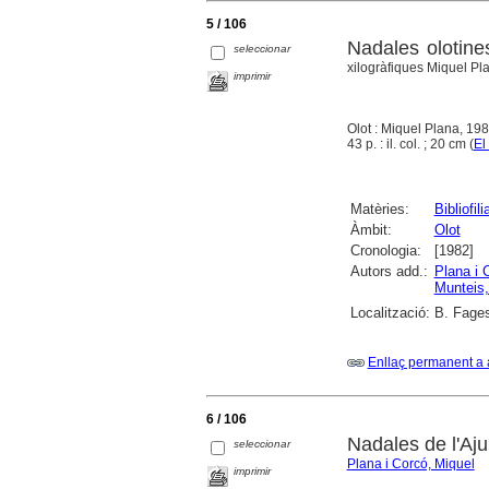
5 / 106
Nadales olotine
seleccionar
xilogràfiques Miquel Pl
imprimir
Olot : Miquel Plana, 19
43 p. : il. col. ; 20 cm (
El 
Matèries:
Bibliofili
Àmbit:
Olot
Cronologia:
[1982]
Autors add.:
Plana i 
Munteis
Localització:
B. Fages
Enllaç permanent a 
6 / 106
Nadales de l'Aj
seleccionar
Plana i Corcó, Miquel
imprimir