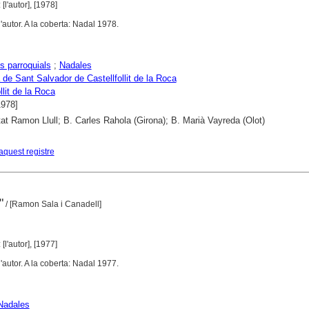
 [l'autor], [1978]
'autor. A la coberta: Nadal 1978.
s parroquials
;
Nadales
 de Sant Salvador de Castellfollit de la Roca
llit de la Roca
1978]
tat Ramon Llull; B. Carles Rahola (Girona); B. Marià Vayreda (Olot)
aquest registre
"
/ [Ramon Sala i Canadell]
 [l'autor], [1977]
'autor. A la coberta: Nadal 1977.
Nadales