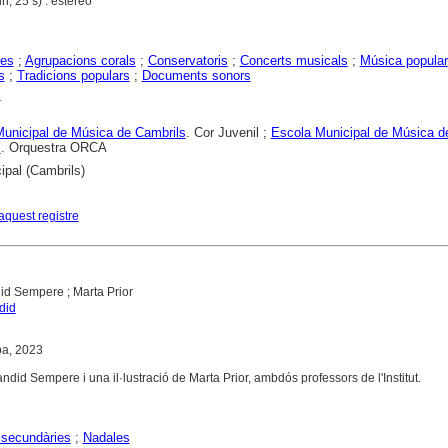
n, 25 s) : estèreo
res
;
Agrupacions corals
;
Conservatoris
;
Concerts musicals
;
Música popular
s
;
Tradicions populars
;
Documents sonors
s
unicipal de Música de Cambrils
. Cor Juvenil ;
Escola Municipal de Música d
s
. Orquestra ORCA
ipal (Cambrils)
aquest registre
id Sempere ; Marta Prior
did
opa, 2023
id Sempere i una il·lustració de Marta Prior, ambdós professors de l'Institut.
 secundàries
;
Nadales