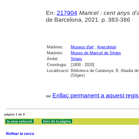
En:
217904
Maricel : cent anys d'a
de Barcelona, 2021. p. 383-386
Matèries:
Museus d'art
;
Anecdotari
Matèries:
Museu de Maricel de Sitges
Àmbit:
Sitges
Cronologia:
[1909 - 2020]
Localització:
Biblioteca de Catalunya; B. Abadia d
(Sitges)
Enllaç permanent a aquest regis
pàgina 1 de 5
Refinar la cerca