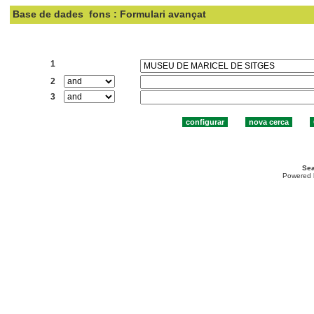
Base de dades
fons : Formulari avançat
Cercar:
1
2
3
Sea
Powered