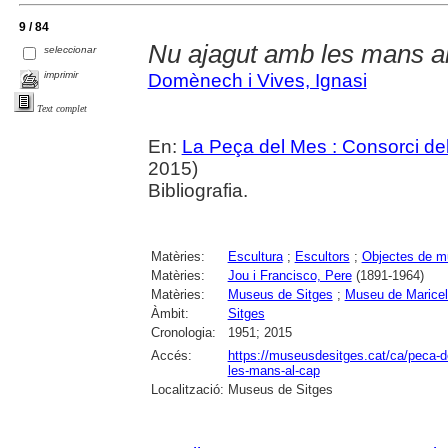
9 / 84
Nu ajagut amb les mans a
seleccionar
imprimir
Domènech i Vives, Ignasi
Text complet
En:
La Peça del Mes : Consorci del
2015)
Bibliografia.
Matèries:
Escultura
;
Escultors
;
Objectes de 
Matèries:
Jou i Francisco, Pere
(1891-1964)
Matèries:
Museus de Sitges
;
Museu de Maricel
Àmbit:
Sitges
Cronologia:
1951; 2015
Accés:
https://museusdesitges.cat/ca/peca-
les-mans-al-cap
Localització:
Museus de Sitges