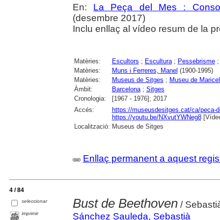
En:
La Peça del Mes : Consorc
(desembre 2017)
Inclu enllaç al vídeo resum de la p
Matèries:
Escultors
;
Escultura
;
Pessebrisme
Matèries:
Muns i Ferreres, Manel
(1900-1995)
Matèries:
Museus de Sitges
;
Museu de Maricel
Àmbit:
Barcelona
;
Sitges
Cronologia:
[1967 - 1976]; 2017
Accés:
https://museusdesitges.cat/ca/peca-
https://youtu.be/NXvutYWNeg8
[Vídeo
Localització:
Museus de Sitges
Enllaç permanent a aquest regis
4 / 84
Bust de Beethoven
seleccionar
/ Sebasti
imprimir
Sánchez Sauleda, Sebastià