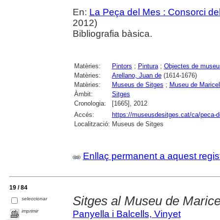
En:
La Peça del Mes : Consorci del
2012)
Bibliografia bàsica.
Matèries:
Pintors
;
Pintura
;
Objectes de museu
Matèries:
Arellano, Juan de
(1614-1676)
Matèries:
Museus de Sitges
;
Museu de Maricel
Àmbit:
Sitges
Cronologia:
[1665], 2012
Accés:
https://museusdesitges.cat/ca/peca-d
Localització:
Museus de Sitges
Enllaç permanent a aquest regis
19 / 84
Sitges al Museu de Marice
seleccionar
imprimir
Panyella i Balcells, Vinyet