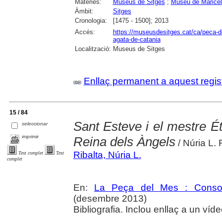
Matèries:
Museus de Sitges
;
Museu de Maricel
Àmbit:
Sitges
Cronologia:
[1475 - 1500]; 2013
Accés:
https://museusdesitges.cat/ca/peca-d
agata-de-catania
Localització:
Museus de Sitges
Enllaç permanent a aquest regis
15 / 84
Sant Esteve i el mestre É
seleccionar
imprimir
Reina dels Àngels
/ Núria L. 
Ribalta, Núria L.
Text complet
Text
complet
En:
La Peça del Mes : Consorc
(desembre 2013)
Bibliografia. Inclou enllaç a un ví