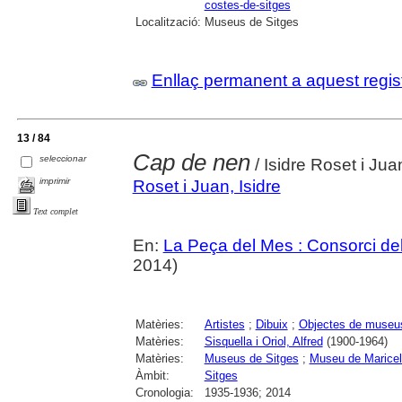
costes-de-sitges
Localització:
Museus de Sitges
Enllaç permanent a aquest regis
13 / 84
Cap de nen
seleccionar
/ Isidre Roset i Jua
imprimir
Roset i Juan, Isidre
Text complet
En:
La Peça del Mes : Consorci del
2014)
Matèries:
Artistes
;
Dibuix
;
Objectes de museu
Matèries:
Sisquella i Oriol, Alfred
(1900-1964)
Matèries:
Museus de Sitges
;
Museu de Maricel
Àmbit:
Sitges
Cronologia:
1935-1936; 2014