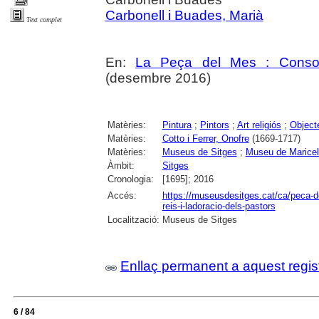
Carbonell i Buades, Marià
Text complet
En:
La Peça del Mes : Consorc
(desembre 2016)
Matèries:
Pintura
;
Pintors
;
Art religiós
;
Object
Matèries:
Cotto i Ferrer, Onofre
(1669-1717)
Matèries:
Museus de Sitges
;
Museu de Maricel
Àmbit:
Sitges
Cronologia:
[1695]; 2016
Accés:
https://museusdesitges.cat/ca/peca-d
reis-i-ladoracio-dels-pastors
Localització:
Museus de Sitges
Enllaç permanent a aquest regis
6 / 84