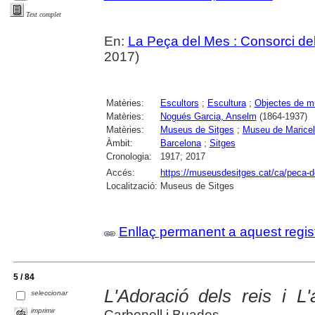
Text complet
En:
La Peça del Mes : Consorci del
2017)
Matèries:
Escultors
;
Escultura
;
Objectes de 
Matèries:
Nogués Garcia, Anselm
(1864-1937)
Matèries:
Museus de Sitges
;
Museu de Maricel
Àmbit:
Barcelona
;
Sitges
Cronologia:
1917; 2017
Accés:
https://museusdesitges.cat/ca/peca-
Localització:
Museus de Sitges
Enllaç permanent a aquest regis
5 / 84
L'Adoració dels reis i L'
seleccionar
imprimir
Carbonell i Buades