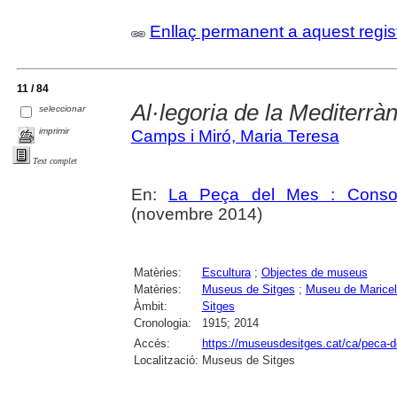
Enllaç permanent a aquest regis
11 / 84
Al·legoria de la Mediterràn
seleccionar
imprimir
Camps i Miró, Maria Teresa
Text complet
En:
La Peça del Mes : Consorc
(novembre 2014)
Matèries:
Escultura
;
Objectes de museus
Matèries:
Museus de Sitges
;
Museu de Maricel
Àmbit:
Sitges
Cronologia:
1915; 2014
Accés:
https://museusdesitges.cat/ca/peca-d
Localització:
Museus de Sitges