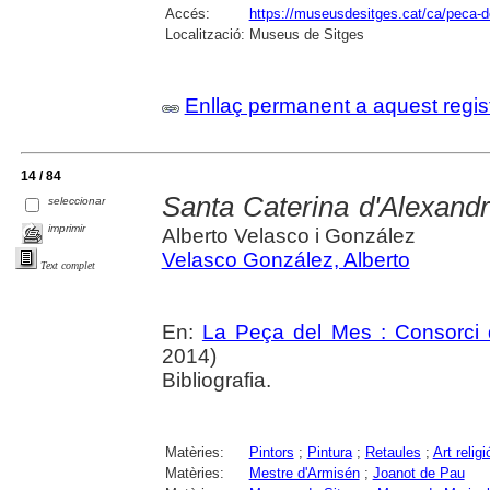
Accés:
https://museusdesitges.cat/ca/peca-
Localització:
Museus de Sitges
Enllaç permanent a aquest regis
14 / 84
Santa Caterina d'Alexandr
seleccionar
imprimir
Alberto Velasco i González
Velasco González, Alberto
Text complet
En:
La Peça del Mes : Consorci d
2014)
Bibliografia.
Matèries:
Pintors
;
Pintura
;
Retaules
;
Art religi
Matèries:
Mestre d'Armisén
;
Joanot de Pau