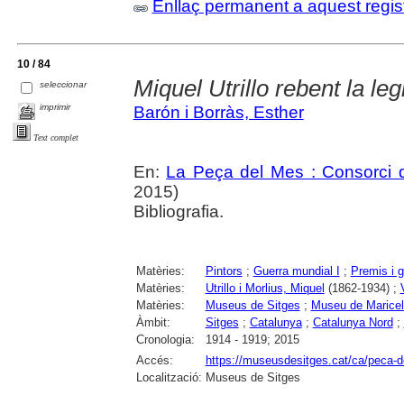
Enllaç permanent a aquest regis
10 / 84
Miquel Utrillo rebent la le
seleccionar
imprimir
Barón i Borràs, Esther
Text complet
En:
La Peça del Mes : Consorci d
2015)
Bibliografia.
Matèries:
Pintors
;
Guerra mundial I
;
Premis i 
Matèries:
Utrillo i Morlius, Miquel
(1862-1934) ;
Matèries:
Museus de Sitges
;
Museu de Maricel
Àmbit:
Sitges
;
Catalunya
;
Catalunya Nord
;
Cronologia:
1914 - 1919; 2015
Accés:
https://museusdesitges.cat/ca/peca-del
Localització:
Museus de Sitges