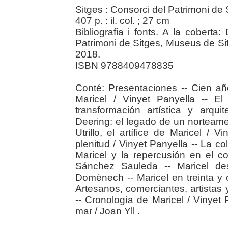
Sitges : Consorci del Patrimoni de 
407 p. : il. col. ; 27 cm
Bibliografia i fonts. A la coberta
Patrimoni de Sitges, Museus de Sit
2018.
ISBN 9788409478835
Conté: Presentaciones -- Cien añ
Maricel / Vinyet Panyella -- E
transformación artística y arqui
Deering: el legado de un norteame
Utrillo, el artífice de Maricel / 
plenitud / Vinyet Panyella -- La c
Maricel y la repercusión en el c
Sánchez Sauleda -- Maricel de
Domènech -- Maricel en treinta y 
Artesanos, comerciantes, artistas
-- Cronología de Maricel / Vinyet
mar / Joan Yll .