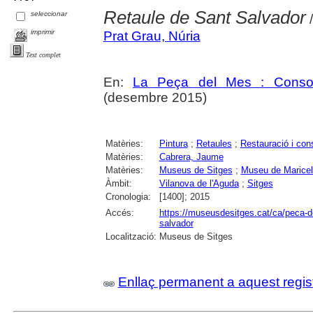
Retaule de Sant Salvador
seleccionar
/
imprimir
Prat Grau, Núria
Text complet
En:
La Peça del Mes : Consorc
(desembre 2015)
Matèries:
Pintura
;
Retaules
;
Restauració i con
Matèries:
Cabrera, Jaume
Matèries:
Museus de Sitges
;
Museu de Maricel
Àmbit:
Vilanova de l'Aguda
;
Sitges
Cronologia:
[1400]; 2015
Accés:
https://museusdesitges.cat/ca/peca-d
salvador
Localització:
Museus de Sitges
Enllaç permanent a aquest regis