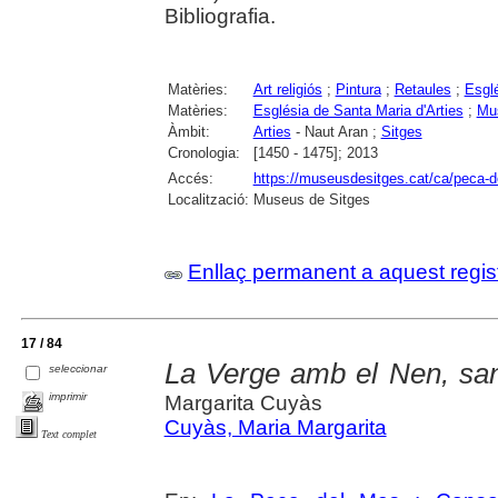
Bibliografia.
Matèries:
Art religiós
;
Pintura
;
Retaules
;
Esgl
Matèries:
Església de Santa Maria d'Arties
;
Mu
Àmbit:
Arties
- Naut Aran ;
Sitges
Cronologia:
[1450 - 1475]; 2013
Accés:
https://museusdesitges.cat/ca/peca-de
Localització:
Museus de Sitges
Enllaç permanent a aquest regis
17 / 84
La Verge amb el Nen, sant
seleccionar
imprimir
Margarita Cuyàs
Cuyàs, Maria Margarita
Text complet