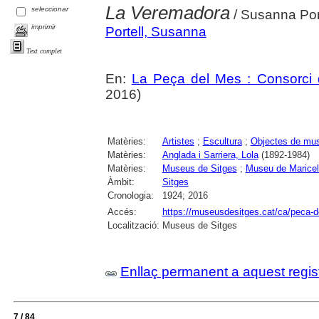
La Veremadora
seleccionar
/ Susanna Port
imprimir
Portell, Susanna
Text complet
En:
La Peça del Mes : Consorci d
2016)
Matèries:
Artistes
;
Escultura
;
Objectes de mu
Matèries:
Anglada i Sarriera, Lola
(1892-1984)
Matèries:
Museus de Sitges
;
Museu de Maricel
Àmbit:
Sitges
Cronologia:
1924; 2016
Accés:
https://museusdesitges.cat/ca/peca-
Localització:
Museus de Sitges
Enllaç permanent a aquest regis
7 / 84