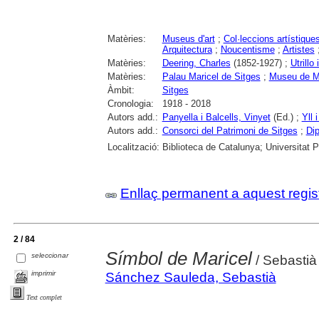
Matèries:
Museus d'art
;
Col·leccions artístique
Arquitectura
;
Noucentisme
;
Artistes
Matèries:
Deering, Charles
(1852-1927) ;
Utrillo
Matèries:
Palau Maricel de Sitges
;
Museu de Ma
Àmbit:
Sitges
Cronologia:
1918 - 2018
Autors add.:
Panyella i Balcells, Vinyet
(Ed.) ;
Yll 
Autors add.:
Consorci del Patrimoni de Sitges
;
Dip
Localització:
Biblioteca de Catalunya; Universitat 
Enllaç permanent a aquest regis
2 / 84
Símbol de Maricel
seleccionar
/ Sebastià
imprimir
Sánchez Sauleda, Sebastià
Text complet