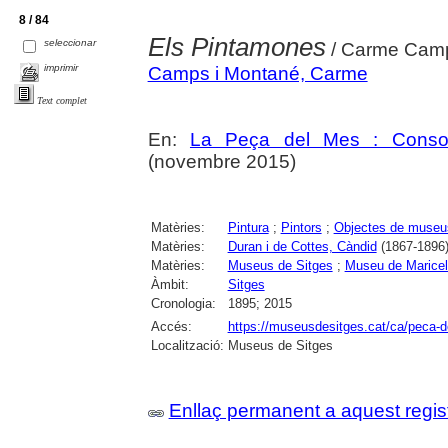
8 / 84
Els Pintamones
seleccionar
/ Carme Camp
imprimir
Camps i Montané, Carme
Text complet
En:
La Peça del Mes : Consorc
(novembre 2015)
Matèries:
Pintura
;
Pintors
;
Objectes de museu
Matèries:
Duran i de Cottes, Càndid
(1867-1896
Matèries:
Museus de Sitges
;
Museu de Maricel
Àmbit:
Sitges
Cronologia:
1895; 2015
Accés:
https://museusdesitges.cat/ca/peca-
Localització:
Museus de Sitges
Enllaç permanent a aquest regis