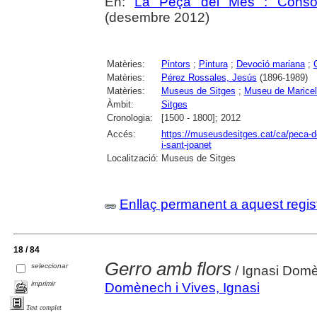
En:
La Peça del Mes : Consorc
(desembre 2012)
Matèries:
Pintors
;
Pintura
;
Devoció mariana
;
Matèries:
Pérez Rossales, Jesús
(1896-1989)
Matèries:
Museus de Sitges
;
Museu de Maricel
Àmbit:
Sitges
Cronologia:
[1500 - 1800]; 2012
Accés:
https://museusdesitges.cat/ca/peca-d
i-sant-joanet
Localització:
Museus de Sitges
Enllaç permanent a aquest regis
18 / 84
Gerro amb flors
seleccionar
/ Ignasi Domè
imprimir
Domènech i Vives, Ignasi
Text complet