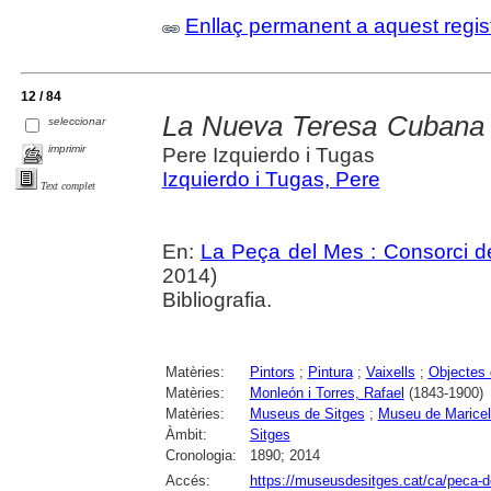
Enllaç permanent a aquest regis
12 / 84
La Nueva Teresa Cubana d
seleccionar
imprimir
Pere Izquierdo i Tugas
Izquierdo i Tugas, Pere
Text complet
En:
La Peça del Mes : Consorci de
2014)
Bibliografia.
Matèries:
Pintors
;
Pintura
;
Vaixells
;
Objectes
Matèries:
Monleón i Torres, Rafael
(1843-1900)
Matèries:
Museus de Sitges
;
Museu de Maricel
Àmbit:
Sitges
Cronologia:
1890; 2014
Accés:
https://museusdesitges.cat/ca/peca-d