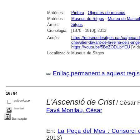
Matèries:
Pintura
;
Objectes de museus
Matèries:
Museus de Sitges
;
Museu de Maricel
Àmbit:
Sitges
Cronologia:
[1870 - 1910]; 2013
Accés:
https://museusdesitges.cat/ca/peca-d
chevalier-davant-de-la-reina-dels-ange
https://youtu.be/5BxZODUbYCU
[Víde
Localització:
Museus de Sitges
Enllaç permanent a aquest regis
16 / 84
L'Ascensió de Crist
seleccionar
/ Cèsar F
imprimir
Favà Monllau, Cèsar
Text complet
En:
La Peça del Mes : Consorci d
2013)