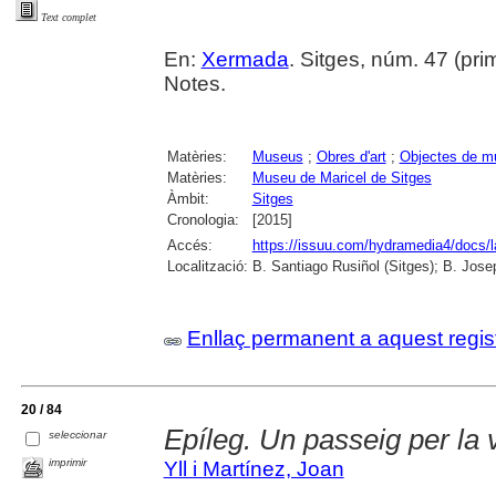
Text complet
En:
Xermada
. Sitges, núm. 47 (prim
Notes.
Matèries:
Museus
;
Obres d'art
;
Objectes de m
Matèries:
Museu de Maricel de Sitges
Àmbit:
Sitges
Cronologia:
[2015]
Accés:
https://issuu.com/hydramedia4/docs/
Localització:
B. Santiago Rusiñol (Sitges); B. Jose
Enllaç permanent a aquest regis
20 / 84
Epíleg. Un passeig per la 
seleccionar
imprimir
Yll i Martínez, Joan