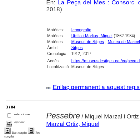
En:
La Peça del Mes : Consorci d
2018)
Matèries:
Iconografia
Matèries:
Utrillo i Morlius, Miquel
(1862-1934)
Matèries:
Museus de Sitges
;
Museu de Maricel
Àmbit:
Sitges
Cronologia:
1912; 2017
Accés:
https://museusdesitges.cat/ca/peca-d
Localització:
Museus de Sitges
Enllaç permanent a aquest regis
3 / 84
Pessebre
seleccionar
/ Miquel Marzal i Ortiz
imprimir
Marzal Ortiz, Miquel
Text complet
Text
complet