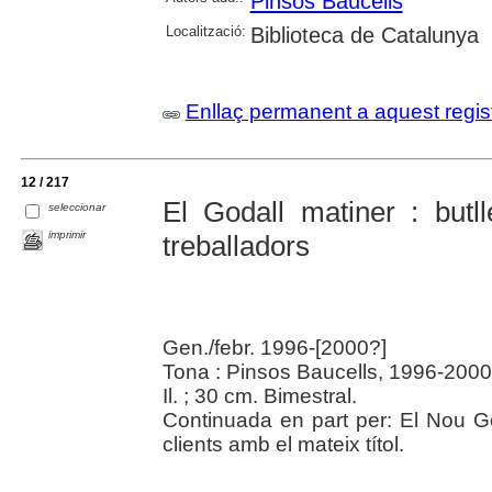
Pinsos Baucells
Localització:
Biblioteca de Catalunya
Enllaç permanent a aquest regis
12 / 217
El Godall matiner : butl
seleccionar
imprimir
treballadors
Gen./febr. 1996-[2000?]
Tona : Pinsos Baucells, 1996-200
Il. ; 30 cm. Bimestral.
Continuada en part per: El Nou Go
clients amb el mateix títol.