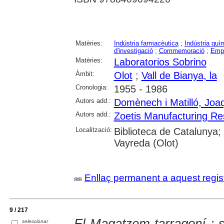
Matèries:
Indústria farmacèutica
;
Indústria quí
d'investigació
;
Commemoració
;
Emp
Matèries:
Laboratorios Sobrino
Àmbit:
Olot
;
Vall de Bianya, la
Cronologia:
1955 - 1986
Autors add.:
Domènech i Matilló, Joa
Autors add.:
Zoetis Manufacturing Re
Localització:
Biblioteca de Catalunya;
Vayreda (Olot)
Enllaç permanent a aquest regis
9 / 217
El Magatzem tarragoní : 
seleccionar