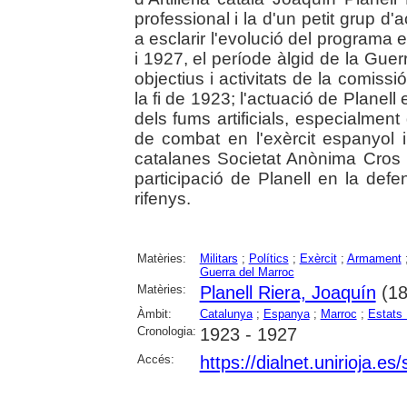
professional i la d'un petit grup d'
a esclarir l'evolució del programa
i 1927, el període àlgid de la Guerr
objectius i activitats de la comiss
la fi de 1923; l'actuació de Planell 
dels fums artificials, especialment
de combat en l'exèrcit espanyol 
catalanes Societat Anònima Cros i
participació de Planell en la defen
rifenys.
Matèries:
Militars
;
Polítics
;
Exèrcit
;
Armament
Guerra del Marroc
Matèries:
Planell Riera, Joaquín
(18
Àmbit:
Catalunya
;
Espanya
;
Marroc
;
Estats 
Cronologia:
1923 - 1927
Accés:
https://dialnet.unirioja.e