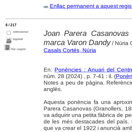
Enllaç permanent a aquest regis
6 / 217
Joan Parera Casanovas 
seleccionar
imprimir
marca Varon Dandy
/ Núria 
Casals Cortés, Núria
Text complet
En:
Ponències : Anuari del Centr
núm. 28 (2024) , p. 7-41 : il. (
Ponèn
Notes a peu de pàgina. Referèncie
anglès.
Aquesta ponència fa una aproxim
Parera Casanovas (Granollers, 18
va adquirir una petita fàbrica de p
de les més destacades del país
que va crear el 1922 i anuncià am