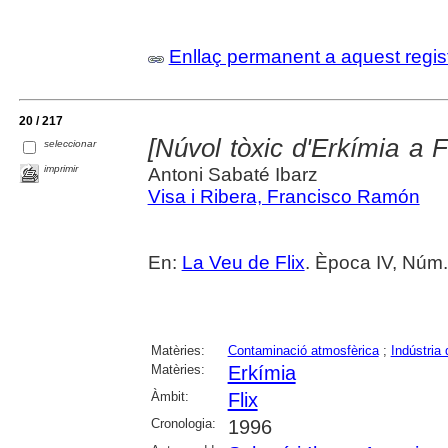
Enllaç permanent a aquest regis
20 / 217
[Núvol tòxic d'Erkímia a Fl
seleccionar
imprimir
Antoni Sabaté Ibarz
Visa i Ribera, Francisco Ramón
En:
La Veu de Flix
. Època IV, Núm
Matèries:
Contaminació atmosfèrica
;
Indústria
Matèries:
Erkímia
Àmbit:
Flix
Cronologia:
1996