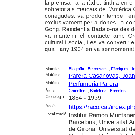
la premsa i a la ràdio, tindria en e
sobretot als mercats de l'Amèrica 
conegudes, va produir també Tent
exclusivament per a dones, la colòn
Gong. Resident a Badalo-na des 
va mantenir el contacte amb Gra
cultural i social, i es va converti
qual l'any 1934 en va ser nomenat fi
Matèries:
Biografia
;
Empresaris
;
Fàbriques
;
I
Matèries:
Parera Casanovas, Joan
Matèries:
Perfumeria Parera
Àmbit:
Granollers
;
Badalona
;
Barcelona
Cronologia:
1884 - 1939
Accés:
https://raco.cat/index.p
Localització:
Institut Ramon Muntaner;
Barcelona; Universitat A
de Girona; Universitat de