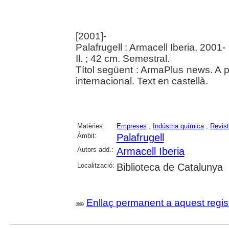
[2001]-
Palafrugell : Armacell Iberia, 2001-
Il. ; 42 cm. Semestral.
Títol següent : ArmaPlus news. A pa
internacional. Text en castellà.
Matèries:
Empreses
;
Indústria química
;
Revis
Àmbit:
Palafrugell
Autors add.:
Armacell Iberia
Localització:
Biblioteca de Catalunya
Enllaç permanent a aquest regis