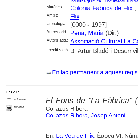
Indústria química
;
Documents audiov
Matèries:
Colònia Fábrica de Flix
;
Àmbit:
Flix
Cronologia:
[0000 - 1997]
Autors add.:
Pena, Maria
(Dir.)
Autors add.:
Associació Cultural La C
Localització:
B. Artur Bladé i Desumvil
Enllaç permanent a aquest regis
17 / 217
El Fons de "La Fàbrica"
seleccionar
imprimir
Collazos Ribera
Collazos Ribera, Josep Antoni
En:
La Veu de Flix
. Època VI, Núm.