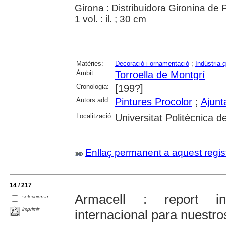
Girona : Distribuidora Gironina de P
1 vol. : il. ; 30 cm
Matèries:
Decoració i ornamentació
;
Indústria 
Àmbit:
Torroella de Montgrí
Cronologia:
[199?]
Autors add.:
Pintures Procolor
;
Ajunt
Localització:
Universitat Politècnica 
Enllaç permanent a aquest regis
14 / 217
Armacell : report int
seleccionar
imprimir
internacional para nuestro