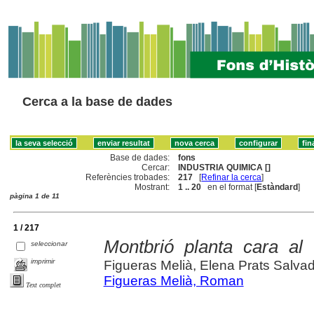
Cerca a la base de dades
Base de dades:
fons
Cercar:
INDUSTRIA QUIMICA []
Referències trobades:
217
[
Refinar la cerca
]
Mostrant:
1 .. 20
en el format [
Estàndard
]
pàgina 1 de 11
1 / 217
Montbrió planta cara al
seleccionar
imprimir
Figueras Melià, Elena Prats Salva
Figueras Melià, Roman
Text complet