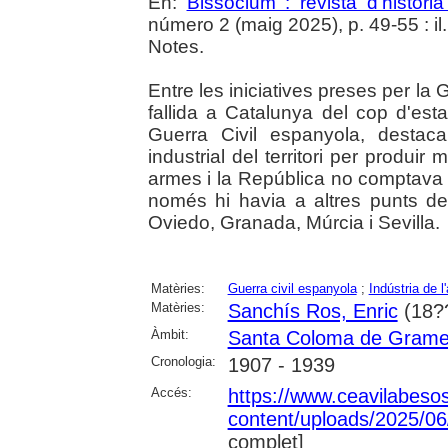
En:
Bissocium : revista d'històr
número 2 (maig 2025), p. 49-55 : il.
Notes.
Entre les iniciatives preses per la
fallida a Catalunya del cop d'estat
Guerra Civil espanyola, destaca
industrial del territori per produir
armes i la República no comptava
només hi havia a altres punts d
Oviedo, Granada, Múrcia i Sevilla.
Matèries:
Guerra civil espanyola
;
Indústria de 
Matèries:
Sanchís Ros, Enric
(18?
Àmbit:
Santa Coloma de Grame
Cronologia:
1907 - 1939
Accés:
https://www.ceavilabeso
content/uploads/2025/
complet]