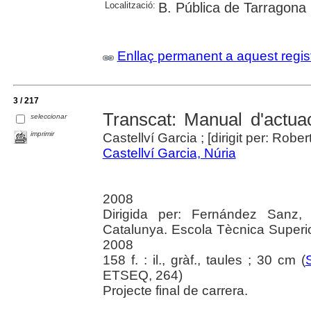
Localització:
B. Pública de Tarragona
Enllaç permanent a aquest regis
3 / 217
Transcat: Manual d'actua
seleccionar
imprimir
Castellví Garcia ; [dirigit per: Rob
Castellví Garcia, Núria
2008
Dirigida per: Fernández Sanz, 
Catalunya. Escola Tècnica Superi
2008
158 f. : il., gràf., taules ; 30 cm (
ETSEQ, 264)
Projecte final de carrera.