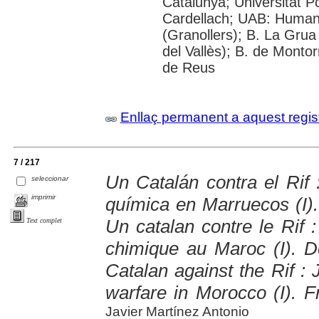
Catalunya; Universitat 
Cardellach; UAB: Humani
(Granollers); B. La Grua
del Vallès); B. de Montor
de Reus
Enllaç permanent a aquest regis
7 / 217
Un Catalán contra el Rif 
seleccionar
imprimir
química en Marruecos (I)
Un catalan contre le Rif :
Text complet
chimique au Maroc (I). 
Catalan against the Rif :
warfare in Morocco (I). 
Javier Martínez Antonio