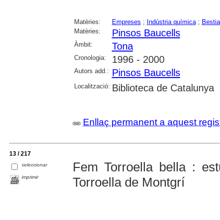
Matèries:
Empreses
;
Indústria química
;
Bestia
Matèries:
Pinsos Baucells
Àmbit:
Tona
Cronologia:
1996 - 2000
Autors add.:
Pinsos Baucells
Localització:
Biblioteca de Catalunya
Enllaç permanent a aquest regis
13 / 217
Fem Torroella bella : est
seleccionar
imprimir
Torroella de Montgrí