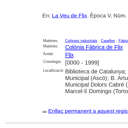
En:
La Veu de Flix
. Època V, Núm. 
Matèries:
Colònies industrials
;
Capelles
;
Fàbri
Matèries:
Colònia Fàbrica de Flix
Àmbit:
Flix
Cronologia:
[0000 - 1999]
Localització:
Biblioteca de Catalunya; U
Municipal (Ascó); B. Artu
Municipal Dolors Cabré (R
Marcel·lí Domingo (Torto
Enllaç permanent a aquest regis