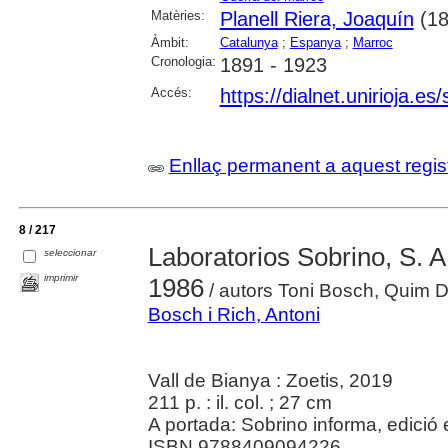
Matèries:
Planell Riera, Joaquín
(18
Àmbit:
Catalunya
;
Espanya
;
Marroc
Cronologia:
1891 - 1923
Accés:
https://dialnet.unirioja.e
Enllaç permanent a aquest regis
8 / 217
Laboratorios Sobrino, S. A.
seleccionar
imprimir
1986
/ autors Toni Bosch, Quim 
Bosch i Rich, Antoni
Vall de Bianya : Zoetis, 2019
211 p. : il. col. ; 27 cm
A portada: Sobrino informa, edició
ISBN 9788409094226