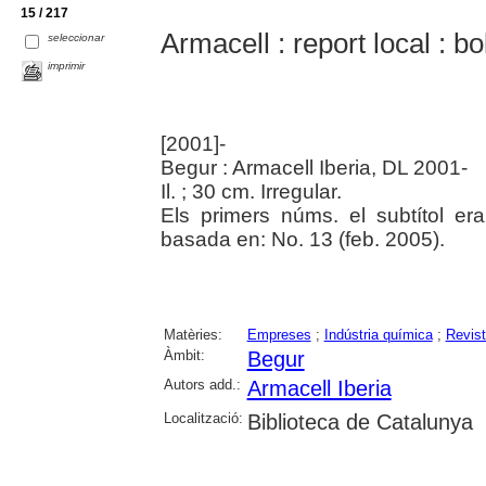
15 / 217
Armacell : report local : b
seleccionar
imprimir
[2001]-
Begur : Armacell Iberia, DL 2001-
Il. ; 30 cm. Irregular.
Els primers núms. el subtítol era
basada en: No. 13 (feb. 2005).
Matèries:
Empreses
;
Indústria química
;
Revis
Àmbit:
Begur
Autors add.:
Armacell Iberia
Localització:
Biblioteca de Catalunya