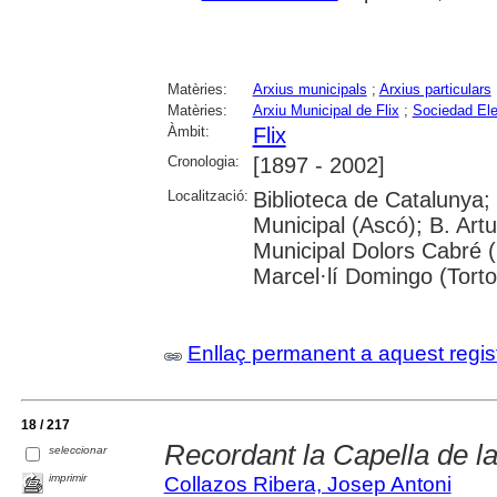
Matèries:
Arxius municipals
;
Arxius particulars
Matèries:
Arxiu Municipal de Flix
;
Sociedad Ele
Àmbit:
Flix
Cronologia:
[1897 - 2002]
Localització:
Biblioteca de Catalunya; U
Municipal (Ascó); B. Artu
Municipal Dolors Cabré (R
Marcel·lí Domingo (Torto
Enllaç permanent a aquest regis
18 / 217
Recordant la Capella de l
seleccionar
imprimir
Collazos Ribera, Josep Antoni