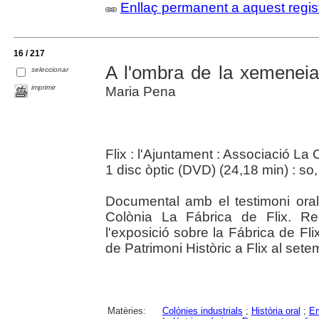
Enllaç permanent a aquest regis
16 / 217
A l'ombra de la xemeneia
seleccionar
imprimir
Maria Pena
Flix : l'Ajuntament : Associació La
1 disc òptic (DVD) (24,18 min) : so, 
Documental amb el testimoni ora
Colònia La Fábrica de Flix. Re
l'exposició sobre la Fábrica de Fl
de Patrimoni Històric a Flix al set
Matèries:
Colònies industrials
;
Història oral
;
Em