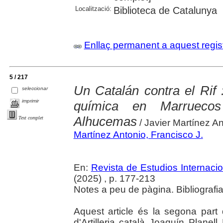
Localització:
Biblioteca de Catalunya
Enllaç permanent a aquest regis
5 / 217
Un Catalán contra el Rif 
seleccionar
imprimir
química en Marruecos
Alhucemas
Text complet
/ Javier Martínez A
Martínez Antonio, Francisco J.
En:
Revista de Estudios Internaci
(2025) , p. 177-213
Notes a peu de pàgina. Bibliografi
Aquest article és la segona part d'
d'Artilleria català Joaquín Planell