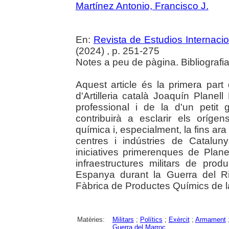
Martínez Antonio, Francisco J.
En:
Revista de Estudios Internaci
(2024) , p. 251-275
Notes a peu de pàgina. Bibliografi
Aquest article és la primera part d
d'Artilleria català Joaquín Planell
professional i de la d'un petit 
contribuirà a esclarir els oríg
química i, especialment, la fins a
centres i indústries de Catalun
iniciatives primerenques de Plane
infraestructures militars de pr
Espanya durant la Guerra del Rif
Fàbrica de Productes Químics de 
Matèries:
Militars
;
Polítics
;
Exèrcit
;
Armament
Guerra del Marroc