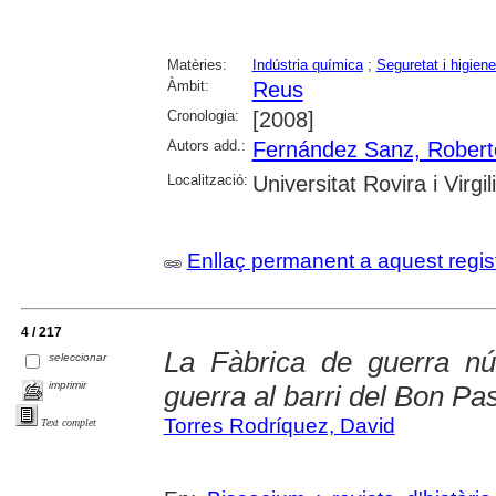
Matèries:
Indústria química
;
Seguretat i higiene
Àmbit:
Reus
Cronologia:
[2008]
Autors add.:
Fernández Sanz, Robert
Localització:
Universitat Rovira i Virgili
Enllaç permanent a aquest regis
4 / 217
La Fàbrica de guerra nú
seleccionar
imprimir
guerra al barri del Bon Pa
Torres Rodríquez, David
Text complet