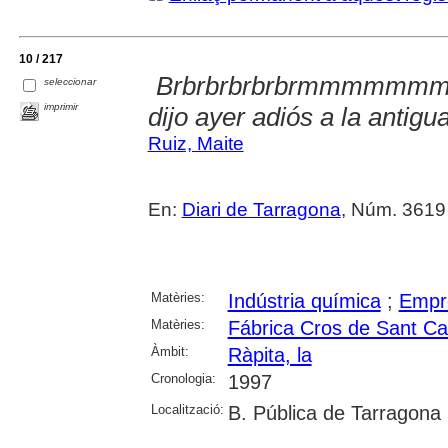
10 / 217
­­­ Brbrbrbrbrbrmmmmmmm!!
seleccionar
imprimir
dijo ayer adiós a la antigu
Ruiz, Maite
En:
Diari de Tarragona
, Núm. 3619 
Matèries:
Indústria química
;
Empr
Matèries:
Fábrica Cros de Sant Car
Àmbit:
Ràpita, la
Cronologia:
1997
Localització:
B. Pública de Tarragona