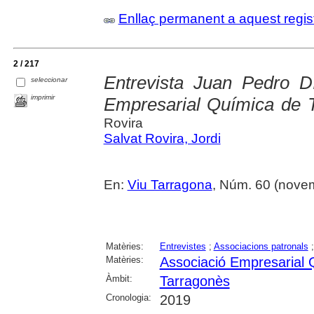
Enllaç permanent a aquest regis
2 / 217
Entrevista Juan Pedro Dí
seleccionar
imprimir
Empresarial Química de 
Rovira
Salvat Rovira, Jordi
En:
Viu Tarragona
, Núm. 60 (novem
Matèries:
Entrevistes
;
Associacions patronals
Matèries:
Associació Empresarial 
Àmbit:
Tarragonès
Cronologia:
2019