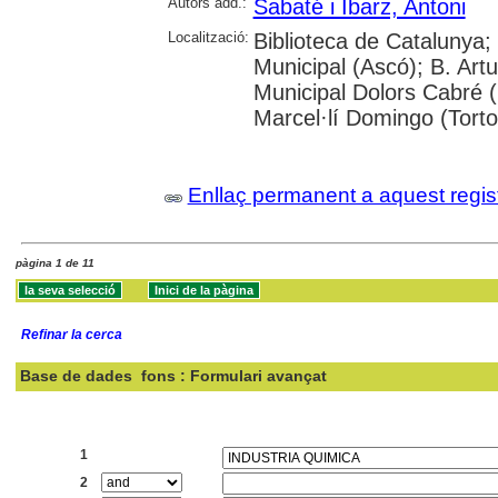
Autors add.:
Sabaté i Ibarz, Antoni
Localització:
Biblioteca de Catalunya; U
Municipal (Ascó); B. Artu
Municipal Dolors Cabré (R
Marcel·lí Domingo (Torto
Enllaç permanent a aquest regis
pàgina 1 de 11
Refinar la cerca
Base de dades
fons : Formulari avançat
Cercar:
1
2