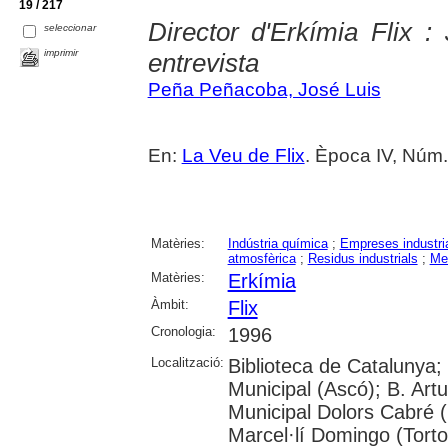
19 / 217
Director d'Erkímia Flix 
seleccionar
imprimir
entrevista
Peña Peñacoba, José Luis
En:
La Veu de Flix
. Època IV, Núm. 
Matèries:
Indústria química
;
Empreses industri
atmosfèrica
;
Residus industrials
;
Me
Matèries:
Erkímia
Àmbit:
Flix
Cronologia:
1996
Localització:
Biblioteca de Catalunya; U
Municipal (Ascó); B. Artu
Municipal Dolors Cabré (R
Marcel·lí Domingo (Torto