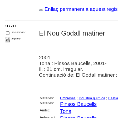
Enllaç permanent a aquest regis
11 / 217
El Nou Godall matiner
seleccionar
imprimir
2001-
Tona : Pinsos Baucells, 2001-
Il. ; 21 cm. Irregular.
Continuació de: El Godall matiner ; 
Matèries:
Empreses
;
Indústria química
;
Bestia
Matèries:
Pinsos Baucells
Àmbit:
Tona
Autors add.: