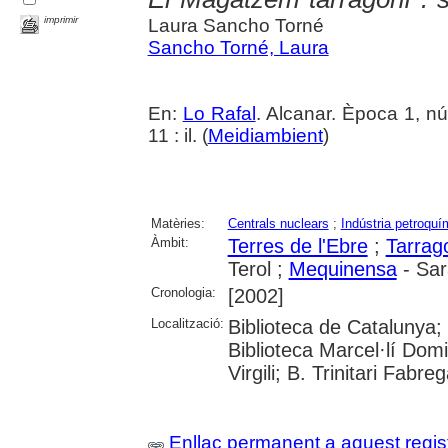
imprimir
Laura Sancho Torné
Sancho Torné, Laura
En:
Lo Rafal
. Alcanar. Època 1, n
11 : il. (
Meidiambient
)
Matèries:
Centrals nuclears
;
Indústria petroquí
Àmbit:
Terres de l'Ebre
;
Tarrag
Terol ;
Mequinensa
- Sa
Cronologia:
[2002]
Localització:
Biblioteca de Catalunya;
Biblioteca Marcel·lí Domi
Virgili; B. Trinitari Fabre
Enllaç permanent a aquest regis