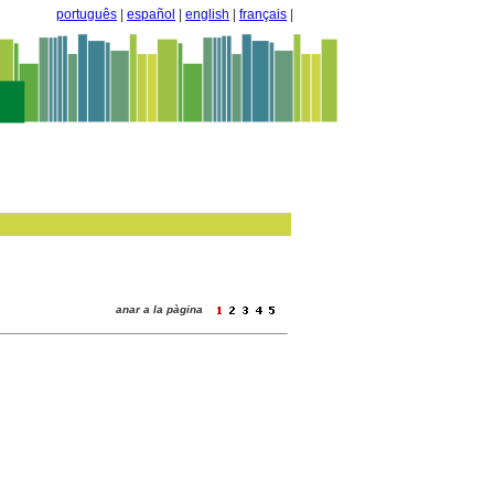
português
|
español
|
english
|
français
|
anar a la pàgina