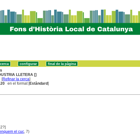
ns
DUSTRIA LLETERA []
[
Refinar la cerca
]
. 20
en el format [
Estàndard
]
02?]
enquem el cuc
, 7)