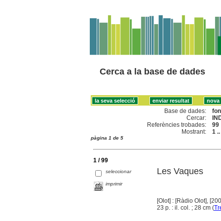
Cerca a la base de dades
Base de dades:
fo
Cercar:
IN
Referències trobades:
99
Mostrant:
1 .
pàgina 1 de 5
1 / 99
Les Vaques
seleccionar
imprimir
[Olot] : [Ràdio Olot], [20
23 p. : il. col. ; 28 cm (
Tr