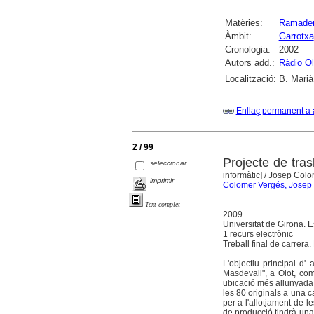
Matèries:
Ramader
Àmbit:
Garrotxa
Cronologia:
2002
Autors add.:
Ràdio Ol
Localització:
B. Marià
Enllaç permanent a 
2 / 99
Projecte de tras
seleccionar
informàtic]
/ Josep Colo
imprimir
Colomer Vergés, Josep
Text complet
2009
Universitat de Girona. E
1 recurs electrònic
Treball final de carrer
L'objectiu principal d
Masdevall", a Olot, com
ubicació més allunyada
les 80 originals a una c
per a l'allotjament de 
de producció tindrà una 