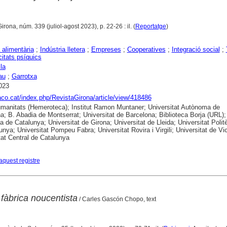
Girona, núm. 339 (juliol-agost 2023), p. 22-26 : il. (
Reportatge
)
 alimentària
;
Indústria lletera
;
Empreses
;
Cooperatives
;
Integració social
;
itats psíquics
la
au
;
Garrotxa
023
raco.cat/index.php/RevistaGirona/article/view/418486
anitats (Hemeroteca); Institut Ramon Muntaner; Universitat Autònoma de
a; B. Abadia de Montserrat; Universitat de Barcelona; Biblioteca Borja (URL);
ca de Catalunya; Universitat de Girona; Universitat de Lleida; Universitat Polit
unya; Universitat Pompeu Fabra; Universitat Rovira i Virgili; Universitat de Vic
tat Central de Catalunya
aquest registre
fàbrica noucentista
/ Carles Gascón Chopo, text