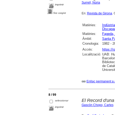
Surrell, Núria
imprimir
En:
Revista de Girona
. 
Text complet
Matèries:
Indústria
Discapac
Matèries:
Fageda, 
Àmbit:
Santa P
Cronologia:
1982 - 2
Accés:
https://
Localització:
UAB: Hum
Barcelon
Bibliote
de Catal
Universi
Enllaç permanent a 
8 / 99
El Record d'una 
seleccionar
Gascón Chopo, Carles
imprimir