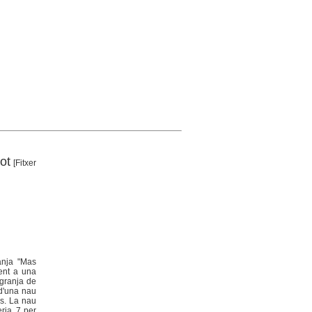
ot
[Fitxer
ranja "Mas
tent a una
 granja de
 d'una nau
ns. La nau
ria, 7 per