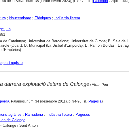
assà de la Selva, núm. 35 (tardor-hivern 2023), p. 70-71 : il. (
Patrimoni
. Arquitectura
tura
;
Noucentisme
;
Fàbriques
;
Indústria lletera
ell, la
991
ca de Catalunya; Universitat de Barcelona; Universitat de Girona; B. Sala de L
airolé (Quart); B. Municipal (La Bisbal d'Empordà); B. Ramon Bordas i Estra
ó d'Empúries)
aquest registre
la darrera explotació lletera de Calonge
/ Víctor Pou
mpordà
. Palamós, núm. 34 (desembre 2011), p. 94-96 : il. (
Pagesia
)
ions agràries
;
Ramaderia
;
Indústria lletera
;
Pagesos
lan de Calonge
- Calonge i Sant Antoni