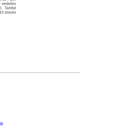
2 vedelles
ció. També
x10 places
ia