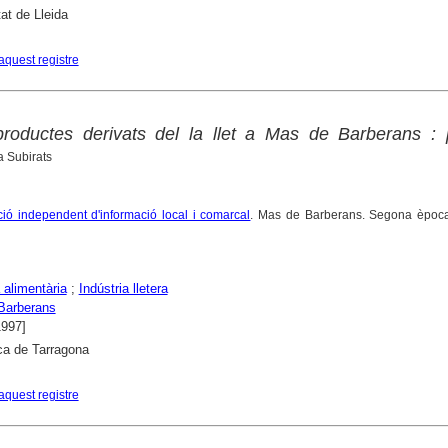
tat de Lleida
aquest registre
productes derivats del la llet a Mas de Barberans : 
 Subirats
ció independent d'informació local i comarcal
. Mas de Barberans. Segona èpoc
 alimentària
;
Indústria lletera
Barberans
1997]
ca de Tarragona
aquest registre