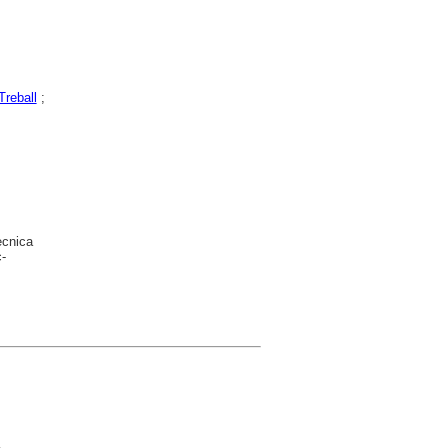
Treball
;
ècnica
-