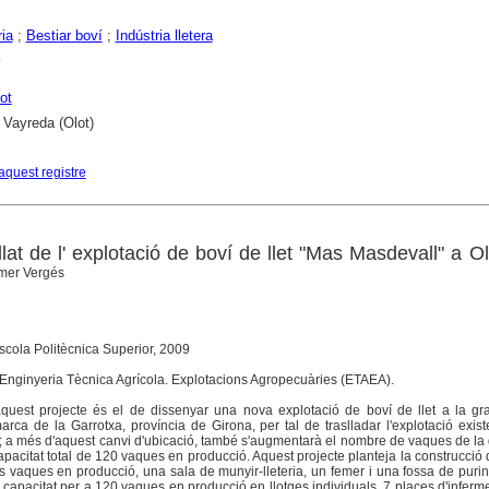
ia
;
Bestiar boví
;
Indústria lletera
ot
 Vayreda (Olot)
aquest registre
llat de l' explotació de boví de llet "Mas Masdevall" a Ol
mer Vergés
scola Politècnica Superior, 2009
a. Enginyeria Tècnica Agrícola. Explotacions Agropecuàries (ETAEA).
' aquest projecte és el de dissenyar una nova explotació de boví de llet a la g
arca de la Garrotxa, província de Girona, per tal de traslladar l'explotació exis
; a més d'aquest canvi d'ubicació, també s'augmentarà el nombre de vaques de la
apacitat total de 120 vaques en producció. Aquest projecte planteja la construcció
les vaques en producció, una sala de munyir-lleteria, un femer i una fossa de puri
capacitat per a 120 vaques en producció en llotges individuals, 7 places d'inferme