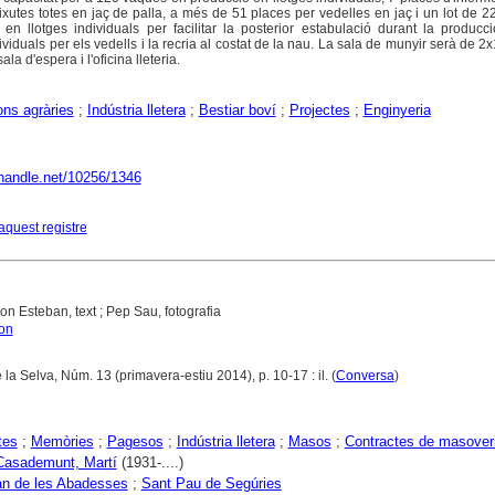
ixutes totes en jaç de palla, a més de 51 places per vedelles en jaç i un lot de 2
en llotges individuals per facilitar la posterior estabulació durant la produc
viduals per els vedells i la recria al costat de la nau. La sala de munyir serà de 2
la d'espera i l'oficina lleteria.
ons agràries
;
Indústria lletera
;
Bestiar boví
;
Projectes
;
Enginyeria
.handle.net/10256/1346
aquest registre
n Esteban, text ; Pep Sau, fotografia
on
 la Selva, Núm. 13 (primavera-estiu 2014), p. 10-17 : il. (
Conversa
)
tes
;
Memòries
;
Pagesos
;
Indústria lletera
;
Masos
;
Contractes de masover
Casademunt, Martí
(1931-....)
an de les Abadesses
;
Sant Pau de Segúries