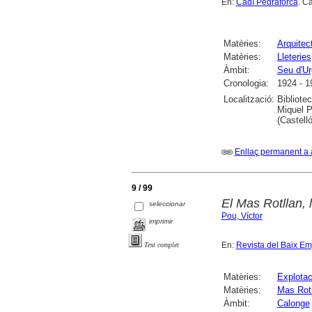
En:
Cadí Pedraforca
. C
Matèries:
Arquitec
Matèries:
Lleteries
Àmbit:
Seu d'Urg
Cronologia:
1924 - 1
Localització:
Bibliote
Miquel P
(Castell
Enllaç permanent a 
9 / 99
El Mas Rotllan, 
seleccionar
Pou, Víctor
imprimir
En:
Revista del Baix E
Text complet
Matèries:
Explotac
Matèries:
Mas Rotl
Àmbit:
Calonge