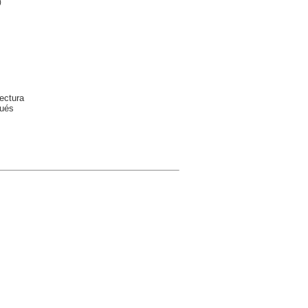
)
ectura
gués