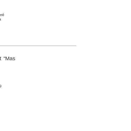
eré
a
et "Mas
9