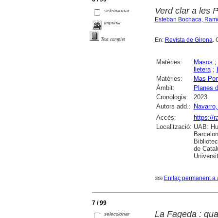
Verd clar a les 
seleccionar
Esteban Bochaca, Ram
imprimir
En:
Revista de Girona
. 
Text complet
Matèries:
Masos
lletera
;
Matèries:
Mas Port
Àmbit:
Planes d
Cronologia:
2023
Autors add.:
Navarro,
Accés:
https://
Localització:
UAB: Hum
Barcelon
Bibliote
de Catal
Universi
Enllaç permanent a 
7 / 99
La Fageda : qua
seleccionar