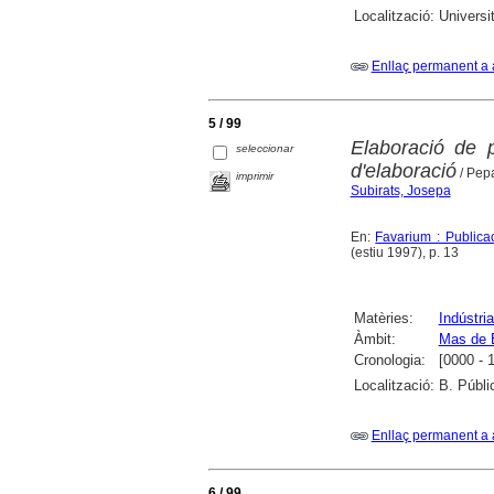
Localització:
Universi
Enllaç permanent a 
5 / 99
Elaboració de 
seleccionar
d'elaboració
/ Pepa
imprimir
Subirats, Josepa
En:
Favarium : Publica
(estiu 1997), p. 13
Matèries:
Indústria
Àmbit:
Mas de 
Cronologia:
[0000 - 
Localització:
B. Públi
Enllaç permanent a 
6 / 99