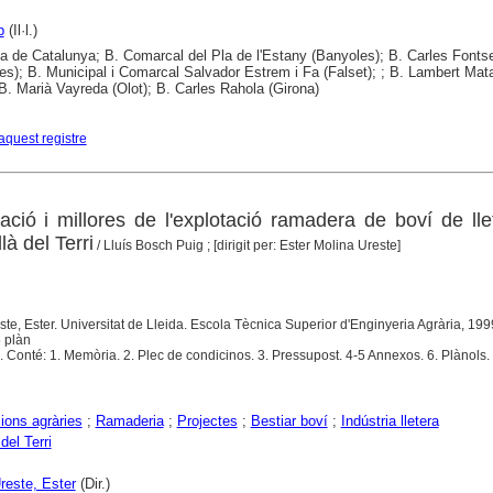
p
(Il·l.)
ca de Catalunya; B. Comarcal del Pla de l'Estany (Banyoles); B. Carles Fonts
es); B. Municipal i Comarcal Salvador Estrem i Fa (Falset); ; B. Lambert Mat
; B. Marià Vayreda (Olot); B. Carles Rahola (Girona)
aquest registre
iació i millores de l'explotació ramadera de boví de ll
là del Terri
/ Lluís Bosch Puig ; [dirigit per: Ester Molina Ureste]
ste, Ester. Universitat de Lleida. Escola Tècnica Superior d'Enginyeria Agrària, 199
5 plàn
a. Conté: 1. Memòria. 2. Plec de condicinos. 3. Pressupost. 4-5 Annexos. 6. Plànols.
ions agràries
;
Ramaderia
;
Projectes
;
Bestiar boví
;
Indústria lletera
del Terri
reste, Ester
(Dir.)