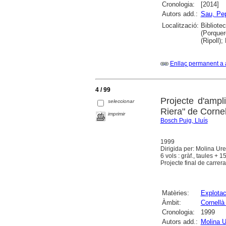
Cronologia:
[2014]
Autors add.:
Sau, Pe
Localització:
Bibliote
(Porquer
(Ripoll)
Enllaç permanent a 
4 / 99
Projecte d'ampl
seleccionar
Riera" de Cornel
imprimir
Bosch Puig, Lluís
1999
Dirigida per: Molina Ure
6 vols : gràf., taules + 1
Projecte final de carrer
Matèries:
Explotac
Àmbit:
Cornellà 
Cronologia:
1999
Autors add.:
Molina U