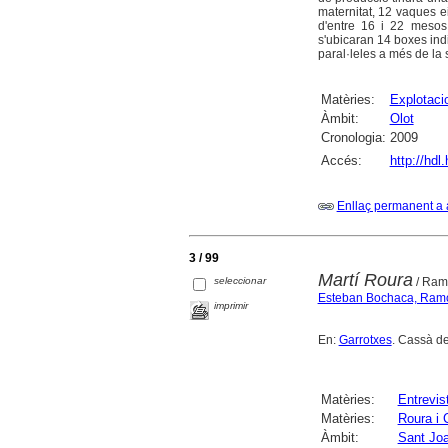
maternitat, 12 vaques e
d'entre 16 i 22 mesos 
s'ubicaran 14 boxes indi
paral·leles a més de la sa
Matèries:
Explotaci
Àmbit:
Olot
Cronologia:
2009
Accés:
http://hdl
Enllaç permanent a 
3 / 99
Martí Roura
seleccionar
/ Ramo
Esteban Bochaca, Ram
imprimir
En:
Garrotxes
. Cassà de
Matèries:
Entrevis
Matèries:
Roura i 
Àmbit:
Sant Jo