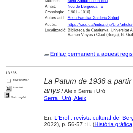
Matèries:
Mina Sadurni de la Nou
Àmbit:
Nou de Berguedà, la
Cronologia:
[1901 - 1910]
Autors add.:
Arxiu Familiar Galderic Safont
Accés:
https://raco.cat/index.php/Erol/articl
Localització:
Biblioteca de Catalunya; Universitat
Ramon Vinyes i Cluet (Berga); B. Guil
Enllaç permanent a aquest regis
13 / 35
La Patum de 1936 a partir 
seleccionar
imprimir
anys
/ Aleix Serra i Uró
Serra i Uró, Aleix
Text complet
En:
L'Erol : revista cultural del Be
2022), p. 56-57 : il. (
Història gràfica