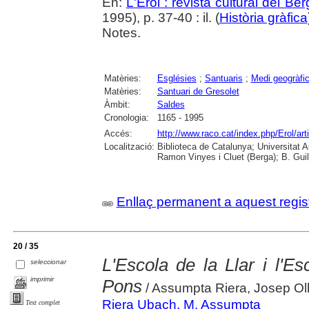
En:
L'Erol : revista cultural del Be
1995), p. 37-40 : il. (
Història gràfica
Notes.
Matèries:
Esglésies
;
Santuaris
;
Medi geogràfi
Matèries:
Santuari de Gresolet
Àmbit:
Saldes
Cronologia:
1165 - 1995
Accés:
http://www.raco.cat/index.php/Erol/ar
Localització:
Biblioteca de Catalunya; Universitat
Ramon Vinyes i Cluet (Berga); B. Guil
Enllaç permanent a aquest regis
20 / 35
L'Escola de la Llar i l'
seleccionar
imprimir
Pons
/ Assumpta Riera, Josep Oll
Riera Ubach, M. Assumpta
Text complet