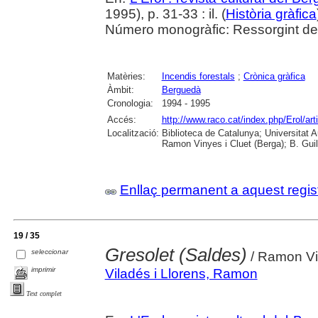
1995), p. 31-33 : il. (
Història gràfica
Número monogràfic: Ressorgint del
Matèries:
Incendis forestals
;
Crònica gràfica
Àmbit:
Berguedà
Cronologia:
1994 - 1995
Accés:
http://www.raco.cat/index.php/Erol/ar
Localització:
Biblioteca de Catalunya; Universitat
Ramon Vinyes i Cluet (Berga); B. Guil
Enllaç permanent a aquest regis
19 / 35
Gresolet (Saldes)
seleccionar
/ Ramon Vi
imprimir
Viladés i Llorens, Ramon
Text complet