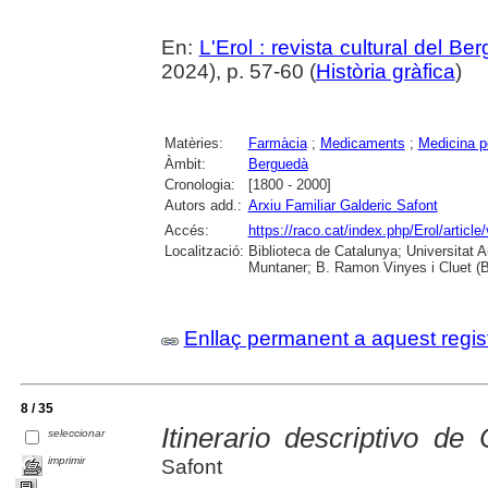
En:
L'Erol : revista cultural del Be
2024), p. 57-60 (
Història gràfica
)
Matèries:
Farmàcia
;
Medicaments
;
Medicina p
Àmbit:
Berguedà
Cronologia:
[1800 - 2000]
Autors add.:
Arxiu Familiar Galderic Safont
Accés:
https://raco.cat/index.php/Erol/articl
Localització:
Biblioteca de Catalunya; Universitat 
Muntaner; B. Ramon Vinyes i Cluet (B
Enllaç permanent a aquest regis
8 / 35
Itinerario descriptivo de
seleccionar
imprimir
Safont