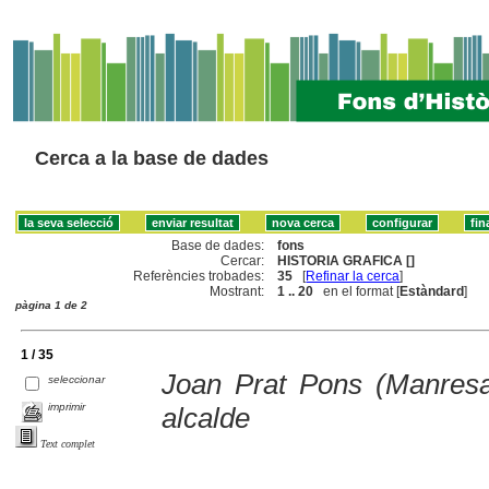
Cerca a la base de dades
Base de dades:
fons
Cercar:
HISTORIA GRAFICA []
Referències trobades:
35
[
Refinar la cerca
]
Mostrant:
1 .. 20
en el format [
Estàndard
]
pàgina 1 de 2
1 / 35
Joan Prat Pons (Manres
seleccionar
imprimir
alcalde
Text complet