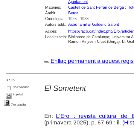
Ajuntament
Matèries:
Castell de Sant Ferran de Berga
;
Hot
Àmbit:
Berga
Cronologia:
1925 - 1983
Autors add.:
Arxiu familiar Galderic Safont
Accés:
https://raco.cat/index.php/Erol/artic
Localització:
Biblioteca de Catalunya; Universitat
Ramon Vinyes i Cluet (Berga); B. Guil
Enllaç permanent a aquest regis
3 / 35
El Sometent
seleccionar
imprimir
Text complet
En:
L'Erol : revista cultural del
(primavera 2025), p. 67-69 : il. (
Hist