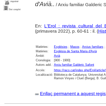
imprimir
d'Avià..
/ Arxiu familiar Galderic 
Text complet
En:
L'Erol : revista cultural del
(primavera 2022), p. 60-61 : il. (
Hist
Matèries:
Esglésies
;
Masos
;
Arxius familiars
Matèries:
Església de Santa Maria d'Avià
Àmbit:
Avià
Cronologia:
[900 - 1900]
Autors add.:
Arxiu familiar Galderic Safont
Accés:
https://raco.cat/index.php/Erol/articl
Localització:
Biblioteca de Catalunya; Universitat
Ramon Vinyes i Cluet (Berga); B. Guil
Enllaç permanent a aquest regis