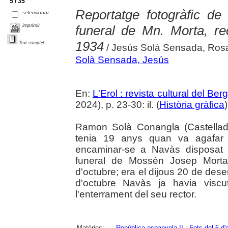
5 / 35
Reportatge fotogràfic d
seleccionar
imprimir
funeral de Mn. Morta, re
1934
Text complet
/ Jesús Solà Sensada, Ros
Solà Sensada, Jesús
En:
L'Erol : revista cultural del Be
2024), p. 23-30: il. (
Història gràfica
Ramon Solà Conangla (Castellad
tenia 19 anys quan va agafar l
encaminar-se a Navàs disposat 
funeral de Mossèn Josep Morta,
d'octubre; era el dijous 20 de de
d'octubre Navàs ja havia viscut
l'enterrament del seu rector.
Matèries:
República espanyola II
;
Fets del 6 d'