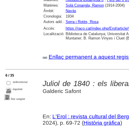
Matèries:
Solà Conangla, Ramon
(1914-2004)
Àmbit:
Navàs
Cronologia:
1934
Autors add.:
Serra i Rotés, Rosa
Accés:
https://raco.cat/index.php/Erol/articl
Localització:
Biblioteca de Catalunya; Universitat 
Muntaner; B. Ramon Vinyes i Cluet (B
Enllaç permanent a aquest regis
6 / 35
Juliol de 1840 : els libe
seleccionar
imprimir
Galderic Safont
Text complet
En:
L'Erol : revista cultural del Be
2024), p. 69-72 (
Història gràfica
)