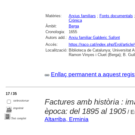
Matèries:
Arxius familiars
;
Fonts documentals
Crònica
Àmbit:
Berga
Cronologia:
1655
Autors add.:
Arxiu familiar Galderic Safont
Accés:
https://raco.cat/index.php/Erol/articl
Localització:
Biblioteca de Catalunya; Universitat
Ramon Vinyes i Cluet (Berga); B. Guil
Enllaç permanent a aquest regis
17 / 35
Factures amb història : im
seleccionar
imprimir
època: del 1895 al 1905
/ E
Altarriba, Erminia
Text complet