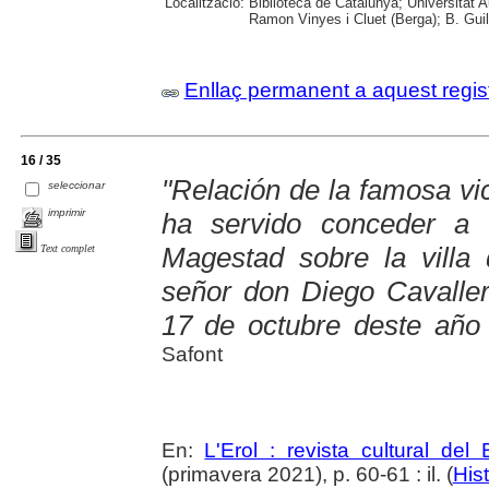
Localització:
Biblioteca de Catalunya; Universitat
Ramon Vinyes i Cluet (Berga); B. Guil
Enllaç permanent a aquest regis
16 / 35
"Relación de la famosa vi
seleccionar
imprimir
ha servido conceder a 
Magestad sobre la villa
Text complet
señor don Diego Cavallero
17 de octubre deste año
Safont
En:
L'Erol : revista cultural del
(primavera 2021), p. 60-61 : il. (
Hist