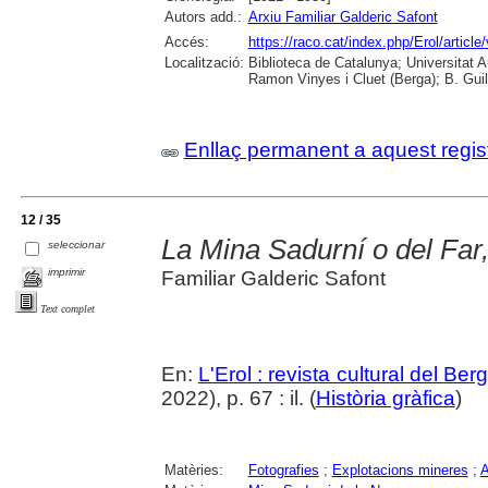
Autors add.:
Arxiu Familiar Galderic Safont
Accés:
https://raco.cat/index.php/Erol/articl
Localització:
Biblioteca de Catalunya; Universitat
Ramon Vinyes i Cluet (Berga); B. Guil
Enllaç permanent a aquest regis
12 / 35
La Mina Sadurní o del Far,
seleccionar
imprimir
Familiar Galderic Safont
Text complet
En:
L'Erol : revista cultural del Be
2022), p. 67 : il. (
Història gràfica
)
Matèries:
Fotografies
;
Explotacions mineres
;
A