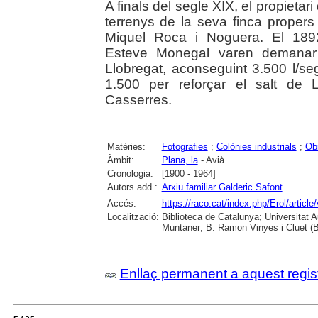
A finals del segle XIX, el propietar
terrenys de la seva finca propers a
Miquel Roca i Noguera. El 189
Esteve Monegal varen demanar p
Llobregat, aconseguint 3.500 l/se
1.500 per reforçar el salt de 
Casserres.
Matèries:
Fotografies
;
Colònies industrials
;
Ob
Àmbit:
Plana, la
- Avià
Cronologia:
[1900 - 1964]
Autors add.:
Arxiu familiar Galderic Safont
Accés:
https://raco.cat/index.php/Erol/articl
Localització:
Biblioteca de Catalunya; Universitat 
Muntaner; B. Ramon Vinyes i Cluet (B
Enllaç permanent a aquest regis