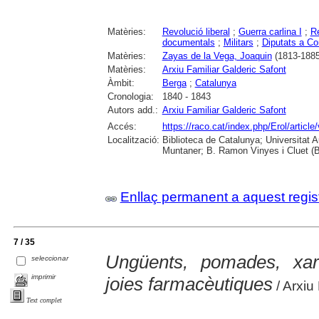
Matèries:
Revolució liberal
;
Guerra carlina I
;
Re
documentals
;
Militars
;
Diputats a Co
Matèries:
Zayas de la Vega, Joaquin
(1813-1885
Matèries:
Arxiu Familiar Galderic Safont
Àmbit:
Berga
;
Catalunya
Cronologia:
1840 - 1843
Autors add.:
Arxiu Familiar Galderic Safont
Accés:
https://raco.cat/index.php/Erol/articl
Localització:
Biblioteca de Catalunya; Universitat 
Muntaner; B. Ramon Vinyes i Cluet (B
Enllaç permanent a aquest regis
7 / 35
Ungüents, pomades, xaro
seleccionar
imprimir
joies farmacèutiques
/ Arxiu
Text complet