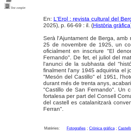
Text complet
En:
L'Erol : revista cultural del Be
2025), p. 66-69 : il. (
Història gràfica
Serà l'Ajuntament de Berga, amb m
25 de novembre de 1925, un cop a
oficialment en inscriure "El de
Fernando". De fet, el juliol del ma
l'anunci de la subhasta del "his
finalment l'any 1945 adquiriria el j
"Mesón del Castillo" el 1951, l'hot
durant més de trenta anys, acabar
"Castillo de San Fernando". Un co
fortalesa per part del Consell Com
del castell es catalanitzarà conv
Ferran".
Matèries:
Fotografies
;
Crònica gràfica
;
Castell