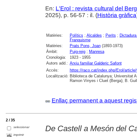
En:
L'Erol : revista cultural del Be
2025), p. 56-57 : il. (
Història gràfica
Matèries:
Polítics
;
Alcaldes
;
Perits
;
Dictadura
Franquisme
Matèries:
Prats Pons, Joan
(1893-1973)
Àmbit:
Puig-reig
;
Manresa
Cronologia:
1923 - 1955
Autors add.:
Arxiu familiar Galderic Safont
Accés:
https://raco.cat/index.php/Erol/artic
Localització:
Biblioteca de Catalunya; Universitat
Ramon Vinyes i Cluet (Berga); B. Guil
Enllaç permanent a aquest regis
2 / 35
De Castell a Mesón del Cas
seleccionar
imprimir