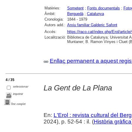
Matèries:
Sometent
;
Fonts documentals
;
Foto
Àmbit:
Berguedà
;
Catalunya
Cronologia:
1844 - 1979
Autors add.:
Arxiu familiar Galderic Safont
Accés:
https://raco.cat/index.php/Erol/artic
Localització:
Biblioteca de Catalunya; Universitat 
Muntaner; B. Ramon Vinyes i Cluet (B
Enllaç permanent a aquest regis
4 / 35
La Gent de La Plana
seleccionar
imprimir
Text complet
En:
L'Erol : revista cultural del Be
2024), p. 52-54 : il. (
Història gràfica