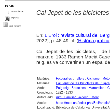
10 / 35
Cal Jepet de les bicicletes
seleccionar
imprimir
Text complet
En:
L'Erol : revista cultural del Be
2022), p. 48-49 : il. (
Història gràfica
Cal Jepet de les bicicletes, i de
marxa el 1933 Ramon Macià Casell
reig, es va convertir en un espai d
Matèries:
Fotografies
;
Tallers
;
Ciclisme
;
Moto
Matèries:
Cal Jepet de les Bicicletes de Puig-re
Àmbit:
Puig-reig
;
Barcelona
;
Martorelles
;
C
Cronologia:
1922 - 1933
Autors add.:
Arxiu Familiar Galderic Safont
Accés:
https://raco.cat/index.php/Erol/articl
Localització:
Biblioteca de Catalunya; Universitat