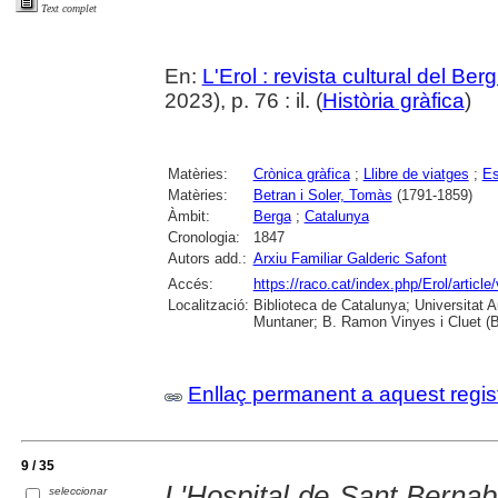
Text complet
En:
L'Erol : revista cultural del Be
2023), p. 76 : il. (
Història gràfica
)
Matèries:
Crònica gràfica
;
Llibre de viatges
;
Es
Matèries:
Betran i Soler, Tomàs
(1791-1859)
Àmbit:
Berga
;
Catalunya
Cronologia:
1847
Autors add.:
Arxiu Familiar Galderic Safont
Accés:
https://raco.cat/index.php/Erol/articl
Localització:
Biblioteca de Catalunya; Universitat 
Muntaner; B. Ramon Vinyes i Cluet (B
Enllaç permanent a aquest regis
9 / 35
L'Hospital de Sant Bernabé
seleccionar