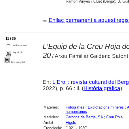
Ramon Vinyes i Cluet (Berga); B. Guil
Enllaç permanent a aquest regis
11 / 35
L'Equip de la Creu Roja 
seleccionar
imprimir
20
/ Arxiu Familiar Galderic Safont
Text complet
En:
L'Erol : revista cultural del Be
2022), p. 66 : il. (
Història gràfica
)
Matèries:
Fotografies
;
Explotacions mineres
;
A
humanitàries
Matèries:
Carbons de Berga, SA
;
Creu Roja
Àmbit:
Fígols
Cronologia:
[1921 - 1930]