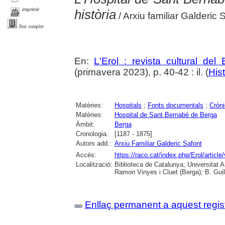
imprimir
història
/ Arxiu familiar Galderic 
Text complet
En:
L'Erol : revista cultural del
(primavera 2023), p. 40-42 : il. (
Hist
Matèries:
Hospitals
;
Fonts documentals
;
Cròni
Matèries:
Hospital de Sant Bernabé de Berga
Àmbit:
Berga
Cronologia:
[1187 - 1875]
Autors add.:
Arxiu Familiar Galderic Safont
Accés:
https://raco.cat/index.php/Erol/articl
Localització:
Biblioteca de Catalunya; Universitat
Ramon Vinyes i Cluet (Berga); B. Guil
Enllaç permanent a aquest regis