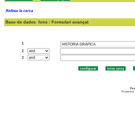
Refinar la cerca
Base de dades
fons : Formulari avançat
Cercar:
1
2
3
Sea
Powered