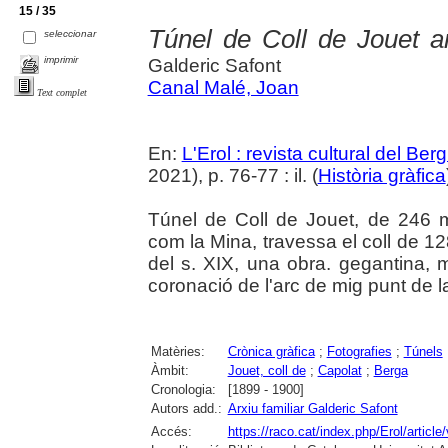
15 / 35
Túnel de Coll de Jouet 
seleccionar
imprimir
Galderic Safont
Canal Malé, Joan
Text complet
En:
L'Erol : revista cultural del Be
2021), p. 76-77 : il. (
Història gràfica
Túnel de Coll de Jouet, de 246 
com la Mina, travessa el coll de 12
del s. XIX, una obra. gegantina,
coronació de l'arc de mig punt de 
Matèries:
Crònica gràfica
;
Fotografies
;
Túnels
Àmbit:
Jouet, coll de
;
Capolat
;
Berga
Cronologia:
[1899 - 1900]
Autors add.:
Arxiu familiar Galderic Safont
Accés:
https://raco.cat/index.php/Erol/articl