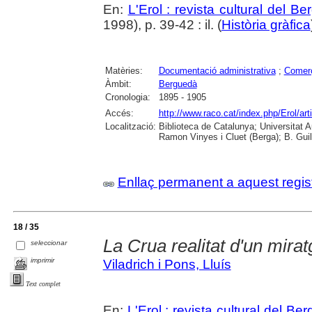
En:
L'Erol : revista cultural del B
1998), p. 39-42 : il. (
Història gràfica
Matèries:
Documentació administrativa
;
Comer
Àmbit:
Berguedà
Cronologia:
1895 - 1905
Accés:
http://www.raco.cat/index.php/Erol/ar
Localització:
Biblioteca de Catalunya; Universitat
Ramon Vinyes i Cluet (Berga); B. Guil
Enllaç permanent a aquest regis
18 / 35
La Crua realitat d'un mirat
seleccionar
imprimir
Viladrich i Pons, Lluís
Text complet
En:
L'Erol : revista cultural del Be