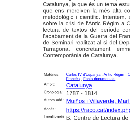
Catalunya, ja que és un tema estud
que ens mereixen la més alta con
metodològic i científic. Intentem, 
sobre la crisi de l'Antic Règim a
lectura de textos del període c
l'acabament de la Guerra del Francè
de Seminari realitzat al si del D
Tarragona, concretament emmar
Contemporània de Catalunya.
Matèries:
Carles IV d'Espanya
;
Antic Règim
;
C
Francès
;
Fonts documentals
Àmbit:
Catalunya
Cronologia:
1787 - 1814
Autors add.:
Muiños i Villaverde, Mar
Accés:
https://raco.cat/index.p
Localització:
B. Centre de Lectura de