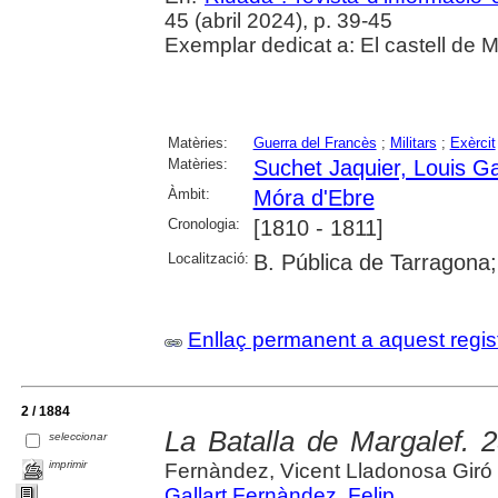
45 (abril 2024), p. 39-45
Exemplar dedicat a: El castell de M
Matèries:
Guerra del Francès
;
Militars
;
Exèrcit
Matèries:
Suchet Jaquier, Louis Ga
Àmbit:
Móra d'Ebre
Cronologia:
[1810 - 1811]
Localització:
B. Pública de Tarragona
Enllaç permanent a aquest regis
2 / 1884
La Batalla de Margalef. 2
seleccionar
imprimir
Fernàndez, Vicent Lladonosa Giró
Gallart Fernàndez, Felip