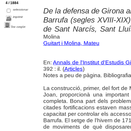
4 / 1884
De la defensa de Girona al
seleccionar
imprimir
Barrufa (segles XVIII-XIX)
de Sant Narcís, Sant Lluí
Text complet
Molina
Guitart i Molina, Mateu
En:
Annals de l'Institut d'Estudis G
392 : il. (
Articles
)
Notes a peu de pàgina. Bibliografia
La construcció, primer, del fort de 
Joan, proporcionà una important 
completa. Bona part dels problem
citades fortificacions estaven mas
capacitat per controlar els access
Barrufa. El setge de l'hivern de 171
de moviments de què disposaren