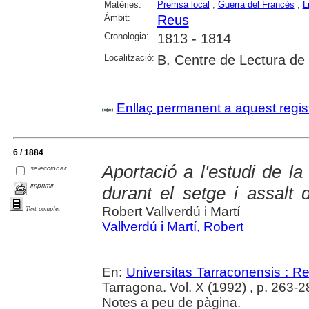
Matèries:
Premsa local
;
Guerra del Francès
;
L
Àmbit:
Reus
Cronologia:
1813 - 1814
Localització:
B. Centre de Lectura de
Enllaç permanent a aquest regis
6 / 1884
Aportació a l'estudi de l
seleccionar
imprimir
durant el setge i assalt 
Robert Vallverdú i Martí
Text complet
Vallverdú i Martí, Robert
En:
Universitas Tarraconensis : Rev
Tarragona. Vol. X (1992) , p. 263-2
Notes a peu de pàgina.