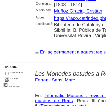
Cronologia:
[1808 - 1814]
Autors add.:
Muñoz Gracia, Cristian
Accés:
https://raco.cat/index.p
Localització:
Biblioteca de Catalunya
Sibhil·la; B. Pública de
Universitat Rovira i Virgili
Enllaç permanent a aquest regis
12 / 1884
Les Monedes batudes a R
seleccionar
imprimir
Ferran i Sans, Marc
Text complet
En:
Informatiu Museus : revista 
museus de Reus
. Reus. III èp
il. (
Exposicions a la vista
)