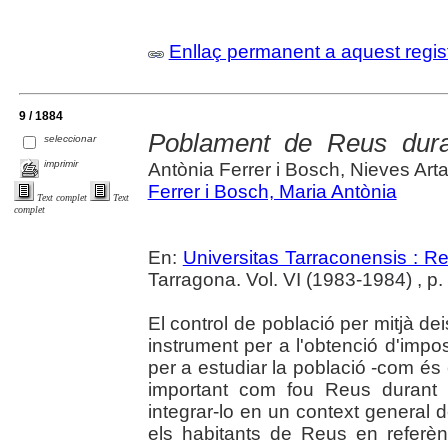
Enllaç permanent a aquest regis
9 / 1884
Poblament de Reus duran
seleccionar
imprimir
Antònia Ferrer i Bosch, Nieves Ar
Ferrer i Bosch, Maria Antònia
Text complet
Text
complet
En:
Universitas Tarraconensis : Rev
Tarragona. Vol. VI (1983-1984) , p
El control de població per mitjà de
instrument per a l'obtenció d'impo
per a estudiar la població -com és
important com fou Reus durant 
integrar-lo en un context general 
els habitants de Reus en referèn