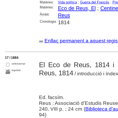
Matèries:
Vida política
;
Guerra del Francès
;
Pre
Matèries:
Eco de Reus, El
;
Centine
Àmbit:
Reus
Cronologia:
1814
Enllaç permanent a aquest regis
17 / 1884
El Eco de Reus, 1814 i e
seleccionar
imprimir
Reus, 1814
/ introducció i índex
Ed. facsím.
Reus : Associació d'Estudis Reus
240, VIII p. ; 24 cm (
Biblioteca d'a
94)