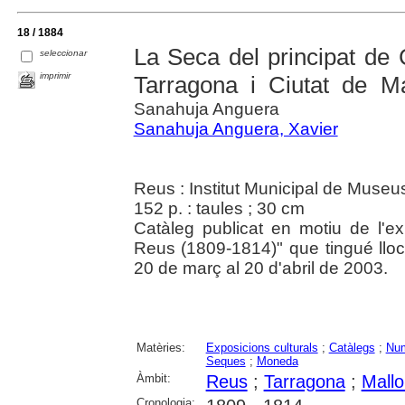
18 / 1884
La Seca del principat de 
seleccionar
imprimir
Tarragona i Ciutat de Ma
Sanahuja Anguera
Sanahuja Anguera, Xavier
Reus : Institut Municipal de Museu
152 p. : taules ; 30 cm
Catàleg publicat en motiu de l'
Reus (1809-1814)" que tingué lloc
20 de març al 20 d'abril de 2003.
Matèries:
Exposicions culturals
;
Catàlegs
;
Num
Seques
;
Moneda
Àmbit:
Reus
;
Tarragona
;
Mallo
Cronologia: