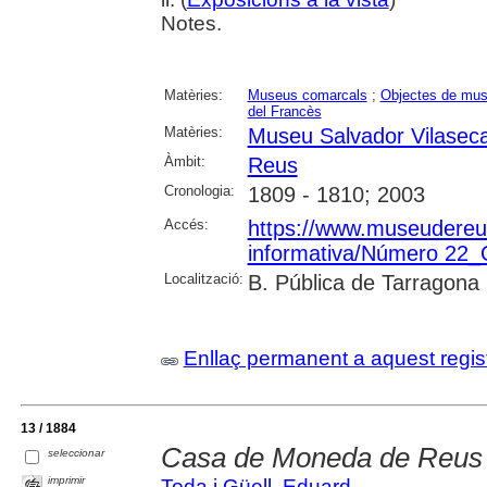
Notes.
Matèries:
Museus comarcals
;
Objectes de mu
del Francès
Matèries:
Museu Salvador Vilasec
Àmbit:
Reus
Cronologia:
1809 - 1810; 2003
Accés:
https://www.museudereus.c
informativa/Número 22
Localització:
B. Pública de Tarragona
Enllaç permanent a aquest regis
13 / 1884
Casa de Moneda de Reus
seleccionar
imprimir
Toda i Güell, Eduard