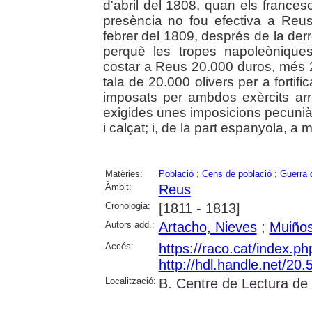
d'abril del 1808, quan els frances
presència no fou efectiva a Reu
febrer del 1809, després de la der
perquè les tropes napoleònique
costar a Reus 20.000 duros, més 2
tala de 20.000 olivers per a fortific
imposats per ambdos exèrcits arrib
exigides unes imposicions pecuniàr
i calçat; i, de la part espanyola, 
Matèries:
Població
;
Cens de població
;
Guerra 
Àmbit:
Reus
Cronologia:
[1811 - 1813]
Autors add.:
Artacho, Nieves
;
Muiños
Accés:
https://raco.cat/index.p
http://hdl.handle.net/2
Localització:
B. Centre de Lectura de