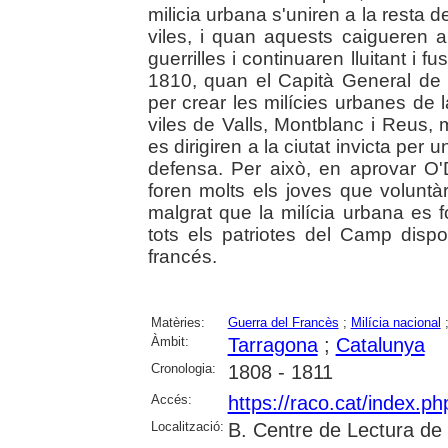
milicia urbana s'uniren a la resta 
viles, i quan aquests caigueren a
guerrilles i continuaren lluitant i fu
1810, quan el Capità General de 
per crear les milícies urbanes de 
viles de Valls, Montblanc i Reus, 
es dirigiren a la ciutat invicta per 
defensa. Per això, en aprovar O'D
foren molts els joves que voluntà
malgrat que la milícia urbana es 
tots els patriotes del Camp dispo
francés.
Matèries:
Guerra del Francès
;
Milícia nacional
Àmbit:
Tarragona
;
Catalunya
Cronologia:
1808 - 1811
Accés:
https://raco.cat/index.p
Localització:
B. Centre de Lectura de