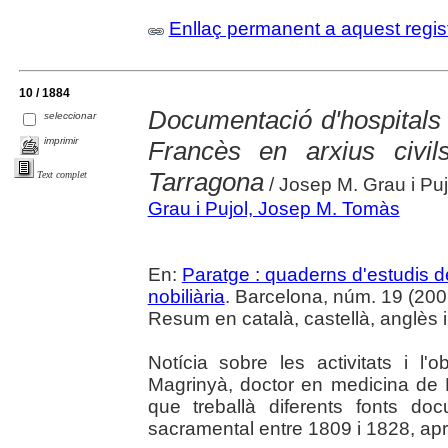
Enllaç permanent a aquest regis
10 / 1884
Documentació d'hospitals 
seleccionar
imprimir
Francès en arxius civil
Tarragona
Text complet
/ Josep M. Grau i Puj
Grau i Pujol, Josep M. Tomàs
En:
Paratge : quaderns d'estudis de 
nobiliària
. Barcelona, núm. 19 (2006
Resum en català, castellà, anglès i
Notícia sobre les activitats i l
Magrinyà, doctor en medicina de R
que treballà diferents fonts do
sacramental entre 1809 i 1828, a