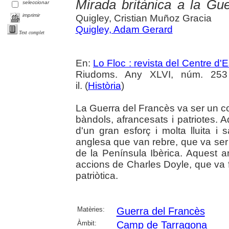
Mirada britànica a la Gu
seleccionar
imprimir
Quigley, Cristian Muñoz Gracia
Quigley, Adam Gerard
Text complet
En:
Lo Floc : revista del Centre 
Riudoms. Any XLVI, núm. 253 (
il. (
Història
)
La Guerra del Francès va ser un con
bàndols, afrancesats i patriotes.
d'un gran esforç i molta lluita i s
anglesa que van rebre, que va ser 
de la Península Ibèrica. Aquest ar
accions de Charles Doyle, que va fer
patriòtica.
Matèries:
Guerra del Francès
Àmbit:
Camp de Tarragona