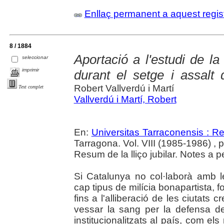
Enllaç permanent a aquest regis
8 / 1884
Aportació a l'estudi de l
seleccionar
imprimir
durant el setge i assalt 
Robert Vallverdú i Martí
Text complet
Vallverdú i Martí, Robert
En:
Universitas Tarraconensis : Rev
Tarragona. Vol. VIII (1985-1986) , 
Resum de la lliço jubilar. Notes a 
Si Catalunya no col·laborà amb le
cap tipus de milícia bonapartista,
fins a l'alliberació de les ciutats
vessar la sang per la defensa de l
institucionalitzats al país, com el