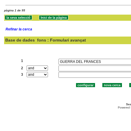
pàgina 1 de 95
Refinar la cerca
Base de dades
fons : Formulari avançat
Cercar:
1
2
3
Sea
Powered