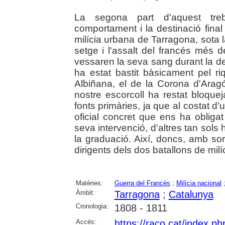
La segona part d'aquest trebal
comportament i la destinació final d
milícia urbana de Tarragona, sota la
setge i l'assalt del francés més d
vessaren la seva sang durant la def
ha estat bastit bàsicament pel riq
Albiñana, el de la Corona d'Aragó
nostre escorcoll ha restat bloqu
fonts primàries, ja que al costat
oficial concret que ens ha obligat 
seva intervenció, d'altres tan sols h
la graduació. Així, doncs, amb sor
dirigents dels dos batallons de milí
Matèries:
Guerra del Francès
;
Milícia nacional
Àmbit:
Tarragona
;
Catalunya
Cronologia:
1808 - 1811
Accés:
https://raco.cat/index.p