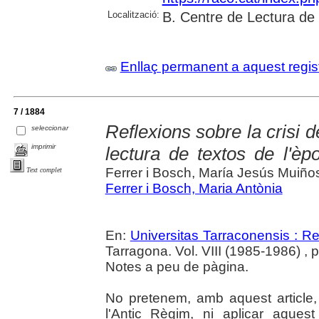
Localització:
B. Centre de Lectura de
Enllaç permanent a aquest regis
7 / 1884
Reflexions sobre la crisi d
seleccionar
imprimir
lectura de textos de l'è
Ferrer i Bosch, María Jesús Muiños
Text complet
Ferrer i Bosch, Maria Antònia
En:
Universitas Tarraconensis : Rev
Tarragona. Vol. VIII (1985-1986) , 
Notes a peu de pàgina.
No pretenem, amb aquest article, 
l'Antic Règim, ni aplicar aques