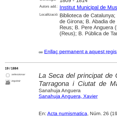
1809 - 1814
Autors add.:
Institut Municipal de M
Localització:
Biblioteca de Catalunya; 
de Girona; B. Abadia de
Reus; B. Pere Anguera (
(Reus); B. Pública de Ta
Enllaç permanent a aquest regis
19 / 1884
La Seca del principat de 
seleccionar
imprimir
Tarragona i Ciutat de Ma
Sanahuja Anguera
Sanahuja Anguera, Xavier
En:
Acta numismatica
, Núm. 26 (19