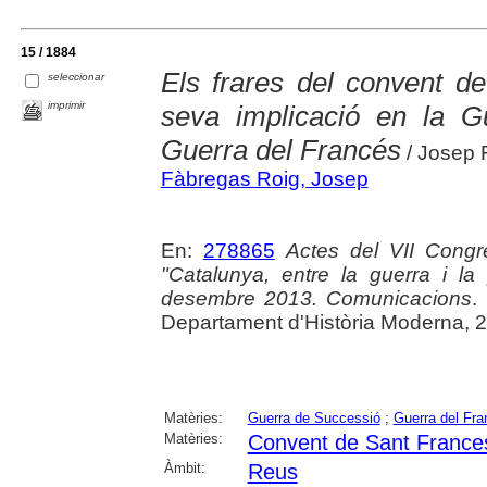
15 / 1884
Els frares del convent d
seleccionar
imprimir
seva implicació en la G
Guerra del Francés
/ Josep 
Fàbregas Roig, Josep
En:
278865
Actes del VII Congr
"Catalunya, entre la guerra i l
desembre 2013. Comunicacions
.
Departament d'Història Moderna, 2
Matèries:
Guerra de Successió
;
Guerra del Fra
Matèries:
Convent de Sant France
Àmbit:
Reus