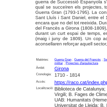
guerra de Successió Espanyola s'
qual se succeïren els projectes, t
Guerra Gran (1793-1795). La cons
Sant Lluís i Sant Daniel, entre el 
encara que no del tot reeixida. Dur
del Francès a Girona (1808-1809), 
durant un curt espai de temps, 
(maig i juny de 1809). Un cop a
aconsellaren reforçar aquell sector
Matèries:
Guerra Gran
;
Guerra del Francès
;
Se
militar
;
Projectes d'arquitectura
Àmbit:
Girona
Cronologia:
1710 - 1814
Accés:
https://raco.cat/index.p
Localització:
Biblioteca de Catalunya; 
Virgili; B. Fages de Clim
UAB: Humanitats (Hemer
Universitat de Lleida; B.