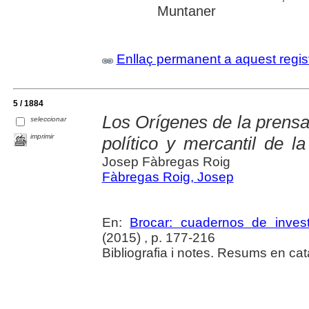
Muntaner
Enllaç permanent a aquest regis
5 / 1884
Los Orígenes de la prensa 
seleccionar
imprimir
político y mercantil de l
Josep Fàbregas Roig
Fàbregas Roig, Josep
En:
Brocar: cuadernos de investi
(2015) , p. 177-216
Bibliografia i notes. Resums en cata