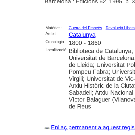
Barcelona : Edicions 62, 1995. p. 
Matèries:
Guerra del Francès
;
Revolució Libera
Àmbit:
Catalunya
Cronologia:
1800 - 1860
Localització:
Biblioteca de Catalunya;
Universitat de Barcelona;
de Lleida; Universitat Po
Pompeu Fabra; Universita
Virgili; Universitat de Vi
Arxiu Històric de la Ciut
Sabadell; Arxiu Nacional
Víctor Balaguer (Vilanova
de Reus
Enllaç permanent a aquest regis