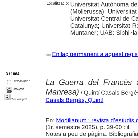
Localització:
Universitat Autònoma de
(Mollerussa); Universitat
Universitat Central de Ca
Catalunya; Universitat Rov
Muntaner; UAB: Sibhil·la
Enllaç permanent a aquest regis
3 / 1884
La Guerra del Francès 
seleccionar
imprimir
Manresa)
/ Quintí Casals Bergé
Casals Bergés, Quintí
Text complet
En:
Modilianum : revista d'estudis
(1r. semestre 2025), p. 39-60 : il.
Notes a peu de pàgina. Bibliografia