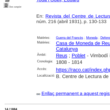
Text complet
En:
Revista del Centre de Lectu
núm. 216 (abril 1931), p. 130-133
Matèries:
Guerra del Francès
;
Moneda
;
Defen
Matèries:
Casa de Moneda de Re
Catalunya
Àmbit:
Reus
;
Poblet
- Vimbodí i
Cronologia:
1808 - 1814
Accés:
https://raco.cat/index.p
Localització:
B. Centre de Lectura de
Enllaç permanent a aquest regis
14 / 1884