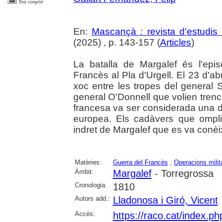
Text complet
En:
Mascançà : revista d'estudis 
(2025) , p. 143-157 (
Articles
)
La batalla de Margalef és l'epi
Francès al Pla d'Urgell. El 23 d'ab
xoc entre les tropes del general 
general O'Donnell que volien trenca
francesa va ser considerada una de 
europea. Els cadàvers que ompli
indret de Margalef que es va conèi
Matèries:
Guerra del Francès
;
Operacions milit
Àmbit:
Margalef
- Torregrossa
Cronologia:
1810
Autors add.:
Lladonosa i Giró, Vicent
Accés:
https://raco.cat/index.