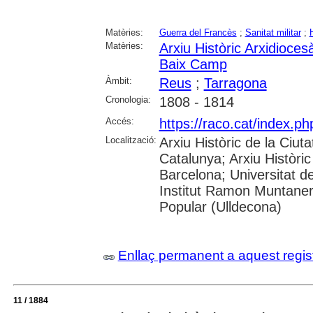
Matèries:
Guerra del Francès
;
Sanitat militar
;
Matèries:
Arxiu Històric Arxidioce
Baix Camp
Àmbit:
Reus
;
Tarragona
Cronologia:
1808 - 1814
Accés:
https://raco.cat/index.p
Localització:
Arxiu Històric de la Ciut
Catalunya; Arxiu Històric
Barcelona; Universitat d
Institut Ramon Muntaner;
Popular (Ulldecona)
Enllaç permanent a aquest regis
11 / 1884