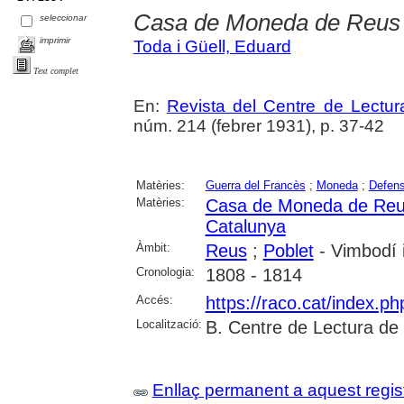
Casa de Moneda de Reus
seleccionar
imprimir
Toda i Güell, Eduard
Text complet
En:
Revista del Centre de Lectu
núm. 214 (febrer 1931), p. 37-42
Matèries:
Guerra del Francès
;
Moneda
;
Defen
Matèries:
Casa de Moneda de Re
Catalunya
Àmbit:
Reus
;
Poblet
- Vimbodí i
Cronologia:
1808 - 1814
Accés:
https://raco.cat/index.p
Localització:
B. Centre de Lectura de
Enllaç permanent a aquest regis