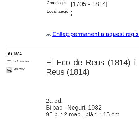
Cronologia:
[1705 - 1814]
Localització:
;
Enllaç permanent a aquest regis
16 / 1884
El Eco de Reus (1814) i 
seleccionar
imprimir
Reus (1814)
2a ed.
Bilbao : Neguri, 1982
95 p. : 2 map., plàn. ; 15 cm