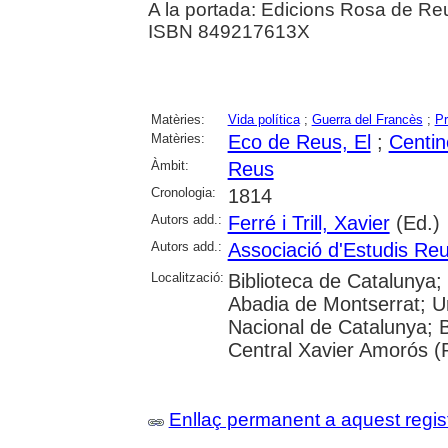
A la portada: Edicions Rosa de Reu
ISBN 849217613X
Matèries:
Vida política
;
Guerra del Francès
;
Pr
Matèries:
Eco de Reus, El
;
Centin
Àmbit:
Reus
Cronologia:
1814
Autors add.:
Ferré i Trill, Xavier
(Ed.)
Autors add.:
Associació d'Estudis Re
Localització:
Biblioteca de Catalunya;
Abadia de Montserrat; Univ
Nacional de Catalunya; 
Central Xavier Amorós (
Enllaç permanent a aquest regis