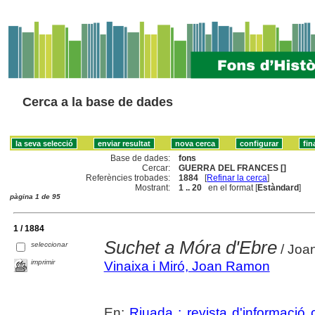
Cerca a la base de dades
Base de dades:
fons
Cercar:
GUERRA DEL FRANCES []
Referències trobades:
1884
[
Refinar la cerca
]
Mostrant:
1 .. 20
en el format [
Estàndard
]
pàgina 1 de 95
1 / 1884
Suchet a Móra d'Ebre
seleccionar
/ Joan
imprimir
Vinaixa i Miró, Joan Ramon
En:
Riuada : revista d'informació c