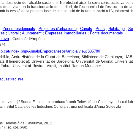
a destitució de l'alcalde castelloní. No obstant això, la seva construcció va ser 
 de la vila i en la transformació del territori, de l'economia i de l'estructura de la
mb la cessió de la primera fase de construcció de la urbanització a l'Ajuntament d
;
Zones residencials
;
Projectes d'urbanisme
;
Canals
;
Ports
;
Habitatge
;
Se
ies
;
Litoral
;
Ajuntament
;
Empreses immobiliàries
;
Fonts documentals
brava
- Castelló d'Empúries
974
aco.cat/index.php/AnnalsEmpordanesos/article/view/335780
hil·la; Arxiu Històric de la Ciutat de Barcelona; Biblioteca de Catalunya; UAB
ts (Hemeroteca); Universitat de Barcelona; Universitat de Girona; Universitat
abra; Universitat Rovira i Virgili; Institut Ramon Muntaner
aquest registre
t de vídeo]
/ Soona Films en coproducció amb Televisió de Catalunya i la col·la
, Institut Català de les Indústries Culturals ; una pel·lícula d'Anna Soldevila
ms : Televisió de Catalunya, 2012
n) : so, col. (Pal)