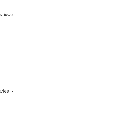
a. Escola
rles -