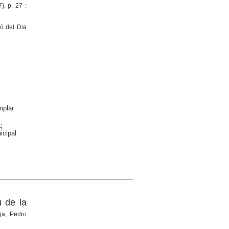
), p. 27 :
ó del Dia
plar
;
icipal
u de la
ja, Pedro