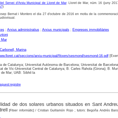
del Servei d'Arxiu Municipal de Lloret de Mar
. Lloret de Mar, núm. 16 (juny 2017
u?
)
osep Bernat i Montero el dia 27 d'octubre de 2016 en motiu de la commemoraci
udiovisual.
tes
;
Arxius administratius
;
Arxius municipals
;
Empreses immobiliàries
Antoni
e Mar
 Carbonell, Marina
www.lloret.cat/seccions/arxiu-municipal/fitxers/sesmond/sesmond-16.pdf
[Exem
ca de Catalunya; Universitat Autònoma de Barcelona; Universitat de Barcelona
tat de Vic-Universitat Central de Catalunya; B. Carles Rahola (Girona); B. Mun
t de Mar; UAB: Sibhil·la
aquest registre
ilidad de dos solares urbanos situados en Sant Andre
rell
[Fitxer informàtic]
/ Cristian Guillamón Rojo ; tutors: Begoña Andrés Baro