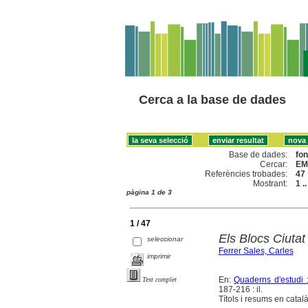
Cerca a la base de dades
Base de dades:
fo
Cercar:
EM
Referències trobades:
47
Mostrant:
1 .
pàgina 1 de 3
1 / 47
Els Blocs Ciuta
seleccionar
Ferrer Sales, Carles
imprimir
En:
Quaderns d'estudi :
Text complet
187-216 : il.
Títols i resums en català