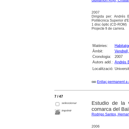
Guillamón Rojo, Cristia
2007
Dirigida per: Andrés 
Politècnica Superior d'
1 disc òptic (CD-ROM)
Projecte fi de carrera.
Matèries:
Habitatg
Àmbit:
Vendrell,
Cronologia:
2007
Autors add.:
Andrés 
Localització:
Universi
Enllaç permanent a 
7 / 47
Estudio de la 
seleccionar
comarca del Bai
imprimir
Rodrigo Santos, Herna
2006