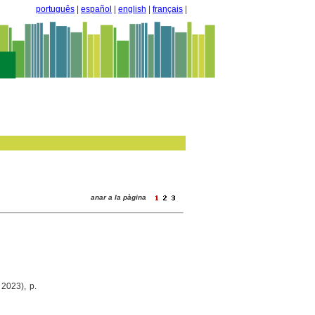
português
|
español
|
english
|
français
|
anar a la pàgina
 2023), p.