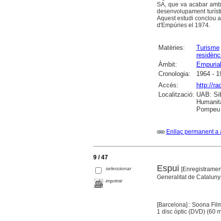
SA, que va acabar amb l
desenvolupament turístic
Aquest estudi conclou a
d'Empúries el 1974.
Matèries:
Turisme
residènc
Àmbit:
Empuria
Cronologia:
1964 - 1
Accés:
http://r
Localització:
UAB: Sib
Humanita
Pompeu F
Enllaç permanent a 
9 / 47
Espui
seleccionar
[Enregistramen
Generalitat de Catalunya
imprimir
[Barcelona] : Soona Fil
1 disc òptic (DVD) (60 mi