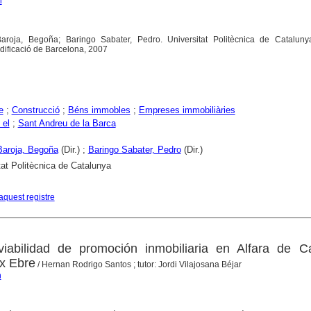
n
Baroja, Begoña; Baringo Sabater, Pedro. Universitat Politècnica de Cataluny
Edificació de Barcelona, 2007
e
;
Construcció
;
Béns immobles
;
Empreses immobiliàries
 el
;
Sant Andreu de la Barca
Baroja, Begoña
(Dir.) ;
Baringo Sabater, Pedro
(Dir.)
tat Politècnica de Catalunya
aquest registre
viabilidad de promoción inmobiliaria en Alfara de Ca
x Ebre
/ Hernan Rodrigo Santos ; tutor: Jordi Vilajosana Béjar
n