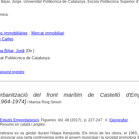
 Béjar, Jorge. Universitat Politècnica de Catalunya. Escola Politècnica Superior d'
rrera.
s immobiliàries
;
Mercat immobiliari
e Carles
na Béjar, Jordi
(Dir.)
tat Politècnica de Catalunya
aquest registre
rbanització del front marítim de Castelló d'Emp
1964-1974)
/ Marisa Roig Simon
 d'Estudis Empordanesos
. Figueres. Vol. 48 (2017) , p. 227-247 : il. (
Geografia
)
Resums en català i anglès.
abrava es va gestar durant l'etapa franquista. Els inicis de les obres, el 1965,
 provocar una certa controvèrsia entre el govern municipal i la societat promotora