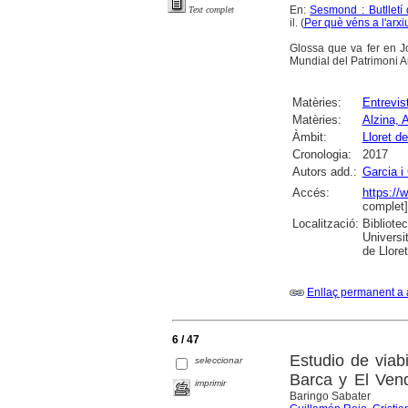
En:
Sesmond : Butlletí 
Text complet
il. (
Per què véns a l'arxi
Glossa que va fer en J
Mundial del Patrimoni A
Matèries:
Entrevis
Matèries:
Alzina, 
Àmbit:
Lloret d
Cronologia:
2017
Autors add.:
Garcia i
Accés:
https://
complet]
Localització:
Bibliote
Universi
de Llore
Enllaç permanent a 
6 / 47
Estudio de viab
seleccionar
Barca y El Vend
imprimir
Baringo Sabater