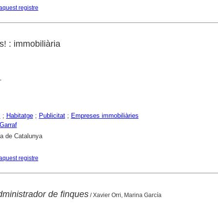
aquest registre
s! : immobiliària
-
s
;
Habitatge
;
Publicitat
;
Empreses immobiliàries
Garraf
ca de Catalunya
aquest registre
dministrador de finques
/ Xavier Orri, Marina García