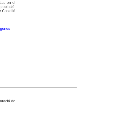
clau en el
 població.
e Castelló
gones
:
boració de