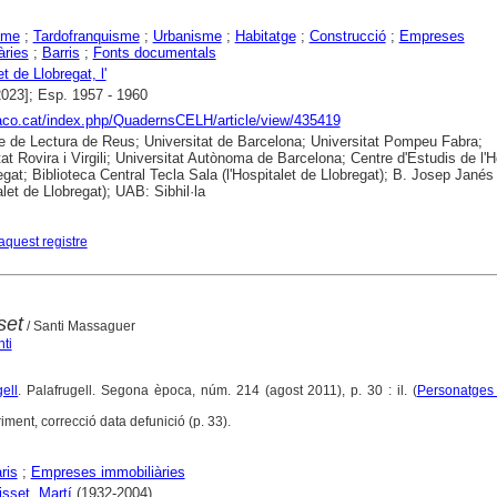
sme
;
Tardofranquisme
;
Urbanisme
;
Habitatge
;
Construcció
;
Empreses
àries
;
Barris
;
Fonts documentals
t de Llobregat, l'
2023]; Esp. 1957 - 1960
raco.cat/index.php/QuadernsCELH/article/view/435419
e de Lectura de Reus; Universitat de Barcelona; Universitat Pompeu Fabra;
tat Rovira i Virgili; Universitat Autònoma de Barcelona; Centre d'Estudis de l'H
egat; Biblioteca Central Tecla Sala (l'Hospitalet de Llobregat); B. Josep Janés
alet de Llobregat); UAB: Sibhil·la
aquest registre
set
/ Santi Massaguer
ti
ell
. Palafrugell. Segona època, núm. 214 (agost 2011), p. 30 : il. (
Personatges
iment, correcció data defunició (p. 33).
ris
;
Empreses immobiliàries
sset, Martí
(1932-2004)