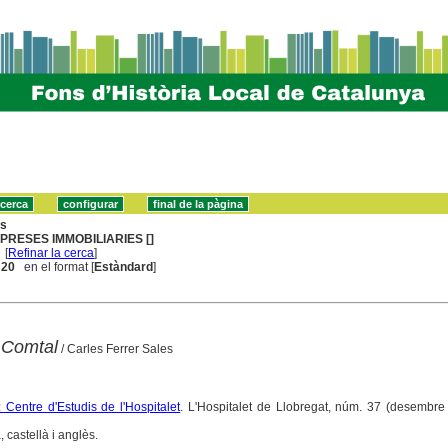
ns
PRESES IMMOBILIARIES []
[
Refinar la cerca
]
. 20
en el format [
Estàndard
]
t Comtal
/ Carles Ferrer Sales
 Centre d'Estudis de l'Hospitalet
. L'Hospitalet de Llobregat, núm. 37 (desembre
, castellà i anglès.