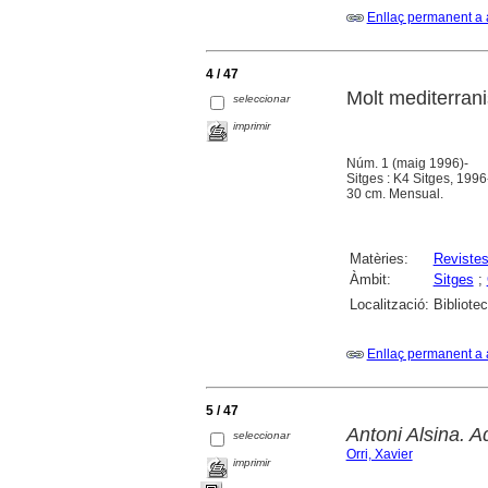
Enllaç permanent a 
4 / 47
Molt mediterrani
seleccionar
imprimir
Núm. 1 (maig 1996)-
Sitges : K4 Sitges, 1996
30 cm. Mensual.
Matèries:
Reviste
Àmbit:
Sitges
;
Localització:
Bibliote
Enllaç permanent a 
5 / 47
Antoni Alsina. A
seleccionar
Orri, Xavier
imprimir