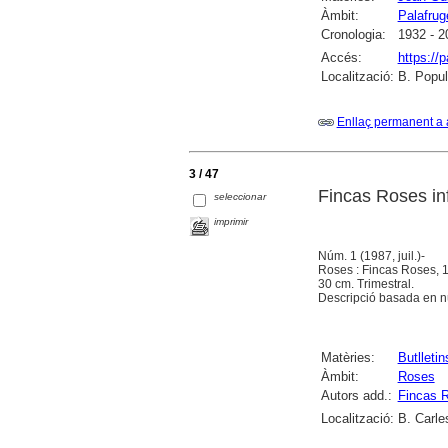
Àmbit:
Palafruge
Cronologia:
1932 - 2
Accés:
https://
Localització:
B. Popula
Enllaç permanent a 
3 / 47
Fincas Roses inf
seleccionar
imprimir
Núm. 1 (1987, juil.)-
Roses : Fincas Roses, 
30 cm. Trimestral.
Descripció basada en n
Matèries:
Butlletin
Àmbit:
Roses
Autors add.:
Fincas 
Localització:
B. Carle