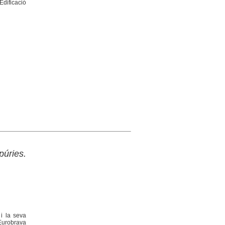
Edificació
úries.
 i la seva
 Eurobrava