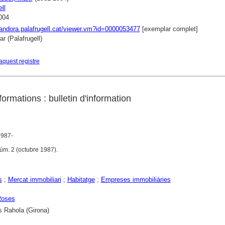
ll
004
pandora.palafrugell.cat/viewer.vm?id=0000053477
[exemplar complet]
r (Palafrugell)
aquest registre
ormations : bulletin d'information
1987-
úm. 2 (octubre 1987).
s
;
Mercat immobiliari
;
Habitatge
;
Empreses immobiliàries
Roses
s Rahola (Girona)