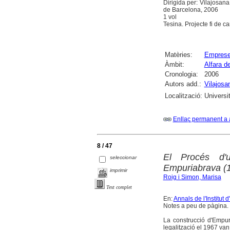
Dirigida per: Vilajosana
de Barcelona, 2006
1 vol
Tesina. Projecte fi de ca
Matèries:
Emprese
Àmbit:
Alfara d
Cronologia:
2006
Autors add.:
Vilajosa
Localització:
Universi
Enllaç permanent a 
8 / 47
El Procés d'u
seleccionar
Empuriabrava (
imprimir
Roig i Simon, Marisa
Text complet
En:
Annals de l'Institut
Notes a peu de pàgina. 
La construcció d'Empuri
legalització el 1967 van