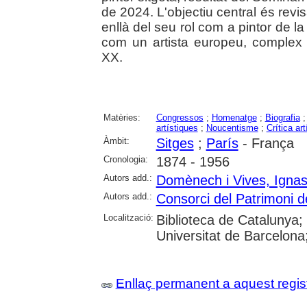
de 2024. L'objectiu central és revi
enllà del seu rol com a pintor de la 
com un artista europeu, complex i
XX.
Matèries:
Congressos
;
Homenatge
;
Biografia
artístiques
;
Noucentisme
;
Crítica art
Àmbit:
Sitges
;
París
- França
Cronologia:
1874 - 1956
Autors add.:
Domènech i Vives, Ignas
Autors add.:
Consorci del Patrimoni d
Localització:
Biblioteca de Catalunya;
Universitat de Barcelona
Enllaç permanent a aquest regis