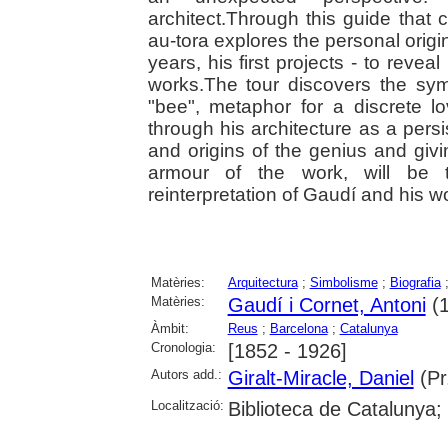
architect.Through this guide that 
au-tora explores the personal origin
years, his first projects - to revea
works.The tour discovers the sym
"bee", metaphor for a discrete lo
through his architecture as a persi
and origins of the genius and givi
armour of the work, will be 
reinterpretation of Gaudí and his wor
Matèries:
Arquitectura
;
Simbolisme
;
Biografia
Matèries:
Gaudí i Cornet, Antoni
(1
Àmbit:
Reus
;
Barcelona
;
Catalunya
Cronologia:
[1852 - 1926]
Autors add.:
Giralt-Miracle, Daniel
(Pr
Localització:
Biblioteca de Catalunya;