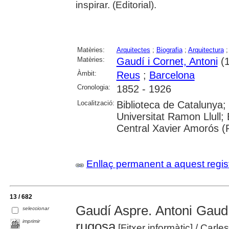
inspirar. (Editorial).
Matèries:
Arquitectes
;
Biografia
;
Arquitectura
Matèries:
Gaudí i Cornet, Antoni
(1
Àmbit:
Reus
;
Barcelona
Cronologia:
1852 - 1926
Localització:
Biblioteca de Catalunya; 
Universitat Ramon Llull; 
Central Xavier Amorós (R
Enllaç permanent a aquest regis
13 / 682
Gaudí Aspre. Antoni Gaudí
seleccionar
imprimir
rugosa
[Fitxer informàtic]
/ Carles