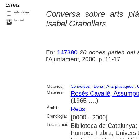
15 / 682
Conversa sobre arts pl
seleccionar
imprimir
Isabel Granollers
En:
147380
20 dones parlen del
l'Ajuntament, 2000. p. 11-17
Matèries:
Converses
;
Dona
;
Arts plàstiques
;
C
Matèries:
Rosés Cavallé, Assumpt
(1965-....)
Àmbit:
Reus
Cronologia:
[0000 - 2000]
Localització:
Biblioteca de Catalunya; 
Pompeu Fabra; Universitat