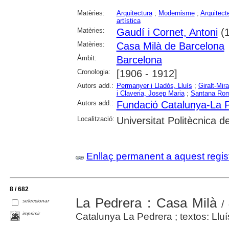
Matèries:
Arquitectura
;
Modernisme
;
Arquitect
artística
Matèries:
Gaudí i Cornet, Antoni
(1
Matèries:
Casa Milà de Barcelona
Àmbit:
Barcelona
Cronologia:
[1906 - 1912]
Autors add.:
Permanyer i Lladós, Lluís
;
Giralt-Mir
i Claveria, Josep Maria
;
Santana Rom
Autors add.:
Fundació Catalunya-La 
Localització:
Universitat Politècnica 
Enllaç permanent a aquest regis
8 / 682
La Pedrera : Casa Milà
seleccionar
/ 
imprimir
Catalunya La Pedrera ; textos: Lluís