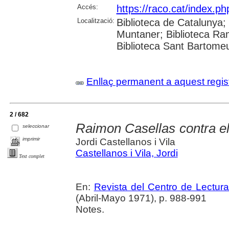
Accés:
https://raco.cat/index.p
Localització:
Biblioteca de Catalunya; 
Muntaner; Biblioteca Ra
Biblioteca Sant Bartomeu 
Enllaç permanent a aquest regis
2 / 682
Raimon Casellas contra el 
seleccionar
imprimir
Jordi Castellanos i Vila
Castellanos i Vila, Jordi
Text complet
En:
Revista del Centro de Lectur
(Abril-Mayo 1971), p. 988-991
Notes.