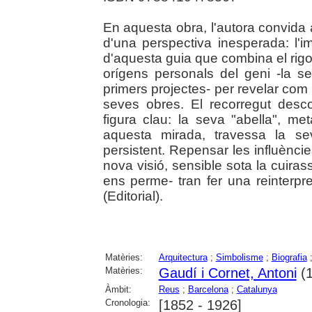
En aquesta obra, l'autora convida 
d'una perspectiva inesperada: l'im
d'aquesta guia que combina el rigor i
orígens personals del geni -la se
primers projectes- per revelar com a
seves obres. El recorregut desco
figura clau: la seva "abella", m
aquesta mirada, travessa la s
persistent. Repensar les influèncie
nova visió, sensible sota la cuiras
ens perme- tran fer una reinterpr
(Editorial).
Matèries:
Arquitectura
;
Simbolisme
;
Biografia
Matèries:
Gaudí i Cornet, Antoni
(1
Àmbit:
Reus
;
Barcelona
;
Catalunya
Cronologia:
[1852 - 1926]