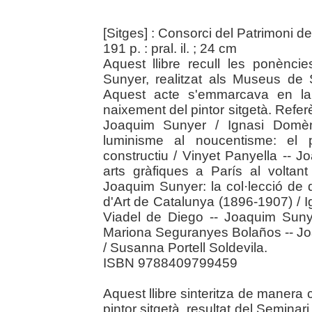
[Sitges] : Consorci del Patrimoni 
191 p. : pral. il. ; 24 cm
Aquest llibre recull les ponènc
Sunyer, realitzat als Museus de
Aquest acte s'emmarcava en la 
naixement del pintor sitgetà. Refer
Joaquim Sunyer / Ignasi Domèn
luminisme al noucentisme: el 
constructiu / Vinyet Panyella -- J
arts gràfiques a París al voltant
Joaquim Sunyer: la col·lecció de 
d'Art de Catalunya (1896-1907) / 
Viadel de Diego -- Joaquim Sunyer
Mariona Seguranyes Bolaños -- Joa
/ Susanna Portell Soldevila.
ISBN 9788409799459
Aquest llibre sinteritza de manera crí
pintor sitgetà, resultat del Semin