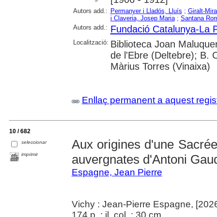
Autors add.:
Permanyer i Lladós, Lluís
;
Giralt-Mir
i Claveria, Josep Maria
;
Santana Rom
Autors add.:
Fundació Catalunya-La 
Localització:
Biblioteca Joan Maluquer
de l'Ebre (Deltebre); B.
Màrius Torres (Vinaixa)
Enllaç permanent a aquest regis
10 / 682
Aux origines d'une Sacrée
seleccionar
imprimir
auvergnates d'Antoni Gau
Espagne, Jean Pierre
Vichy : Jean-Pierre Espagne, [202
174 p. : il. col. ; 30 cm