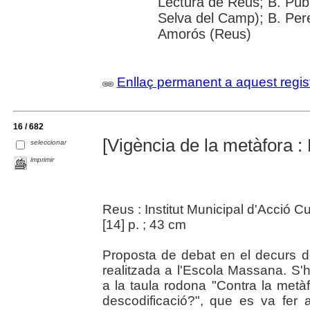
Lectura de Reus; B. Públ
Selva del Camp); B. Per
Amorós (Reus)
Enllaç permanent a aquest regis
16 / 682
[Vigència de la metàfora :
seleccionar
imprimir
Reus : Institut Municipal d'Acció C
[14] p. ; 43 cm
Proposta de debat en el decurs de 
realitzada a l'Escola Massana. S'
a la taula rodona "Contra la metà
descodificació?", que es va fer 