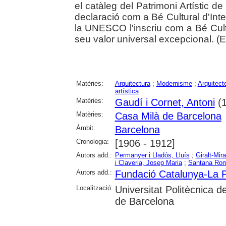
el catàleg del Patrimoni Artístic d
declaració com a Bé Cultural d'Int
la UNESCO l'inscriu com a Bé Cult
seu valor universal excepcional. (Ed
Matèries:
Arquitectura
;
Modernisme
;
Arquitect
artística
Matèries:
Gaudí i Cornet, Antoni
(1
Matèries:
Casa Milà de Barcelona
Àmbit:
Barcelona
Cronologia:
[1906 - 1912]
Autors add.:
Permanyer i Lladós, Lluís
;
Giralt-Mir
i Claveria, Josep Maria
;
Santana Rom
Autors add.:
Fundació Catalunya-La 
Localització:
Universitat Politècnica 
de Barcelona