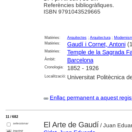
Referències bibliogràfiques.
ISBN 9791043529665
Matèries:
Arquitectes
;
Arquitectura
;
Modernis
Matèries:
Gaudí i Cornet, Antoni
(1
Matèries:
Temple de la Sagrada Fa
Àmbit:
Barcelona
Cronologia:
1852 - 1926
Localització:
Universitat Politècnica 
Enllaç permanent a aquest regis
11 / 682
El Arte de Gaudí
seleccionar
/ Juan Eduar
imprimir