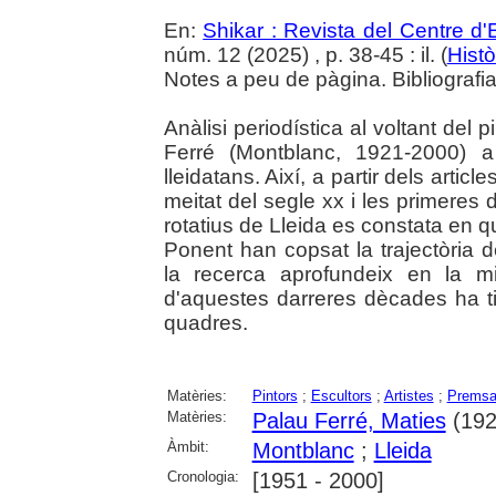
En:
Shikar : Revista del Centre d
núm. 12 (2025) , p. 38-45 : il. (
Histò
Notes a peu de pàgina. Bibliografia.
Anàlisi periodística al voltant del 
Ferré (Montblanc, 1921-2000) a
lleidatans. Així, a partir dels artic
meitat del segle xx i les primere
rotatius de Lleida es constata en q
Ponent han copsat la trajectòria de
la recerca aprofundeix en la mi
d'aquestes darreres dècades ha t
quadres.
Matèries:
Pintors
;
Escultors
;
Artistes
;
Prems
Matèries:
Palau Ferré, Maties
(192
Àmbit:
Montblanc
;
Lleida
Cronologia:
[1951 - 2000]