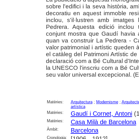
sobre l'edifici i la seva història, am
decoratiu en aquest immoble resid
inclou, s'il·lustren amb imatges
Pedrera. Aquesta edició inclou 
conjunt mostra que Gaudí havia arr
quan va construir La Pedrera - Ca
valor patrimonial i artístic queden
el catàleg del Patrimoni Artístic d
declaració com a Bé Cultural d'Int
la UNESCO l'inscriu com a Bé Cult
seu valor universal excepcional. (Ed
Matèries:
Arquitectura
;
Modernisme
;
Arquitect
artística
Matèries:
Gaudí i Cornet, Antoni
(1
Matèries:
Casa Milà de Barcelona
Àmbit:
Barcelona
Cronologia:
[1906 - 1912]