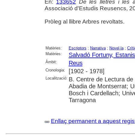
En:
133652
De les lletres i les a
Associació d'Estudis Reusencs, 2
Pròleg al llibre Arbres revoltats.
Matèries:
Escriptors
;
Narrativa
;
Novel·la
;
Críti
Matèries:
Salvadó Fortuny, Estanis
Àmbit:
Reus
Cronologia:
[1902 - 1978]
Localització:
B. Centre de Lectura de 
Abadia de Montserrat; U
Bosch i Cardellach; Univer
Tarragona
Enllaç permanent a aquest regis