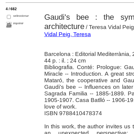
4 / 682
Gaudi's bee : the sym
seleccionar
imprimir
architecture
/ Teresa Vidal Peig 
Vidal Peig, Teresa
Barcelona : Editorial Mediterrània,
44 p. : il. ; 24 cm
Bibliografia. Conté: Prologue: Ga
Miracle -- Introduction. A great st
Mataró, the cooperative and Gaud
Gaudi's bee -- Influences on late
Sagrada Familia -- 1885-1889. Pa
1905-1907. Casa Batlló -- 1906-191
love of work.
ISBN 9788410478374
In this work, the author invites u
an unexpected perspective: