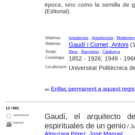
época, sino como la semilla de gr
(Editorial).
Matèries:
Arquitectes
;
Arquitectura
;
Modernis
Matèries:
Gaudí i Cornet, Antoni
(1
Àmbit:
Reus
;
Barcelona
;
Catalunya
Cronologia:
1852 - 1926; 1949 - 196
Localització:
Universitat Politècnica 
Enllaç permanent a aquest regis
12 / 682
Gaudí, el arquitecto 
seleccionar
imprimir
espirituales de un genio
/ J
Almuzara Pérez, José Manuel