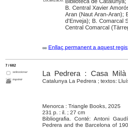
Localització:
Biblioteca de Catalunya;
B. Central Xavier Amorós
Aran (Naut Aran-Aran); 
d'Enveja); B. Comarcal S
Central Comarcal (Tàrreg
Enllaç permanent a aquest regis
7 / 682
La Pedrera : Casa Milà
seleccionar
imprimir
Catalunya La Pedrera ; textos: Lluís
Menorca : Triangle Books, 2025
231 p. : il. ; 27 cm
Bibliografia. Conté: Antoni Gau
Pedrera and the Barcelona of 1900