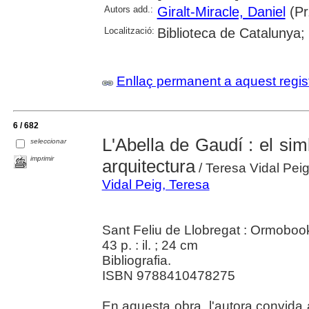
Autors add.:
Giralt-Miracle, Daniel
(Pr
Localització:
Biblioteca de Catalunya;
Enllaç permanent a aquest regis
6 / 682
L'Abella de Gaudí : el si
seleccionar
imprimir
arquitectura
/ Teresa Vidal Peig 
Vidal Peig, Teresa
Sant Feliu de Llobregat : Ormoboo
43 p. : il. ; 24 cm
Bibliografia.
ISBN 9788410478275
En aquesta obra, l'autora convida 