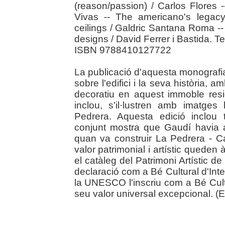
(reason/passion) / Carlos Flores
Vivas -- The americano's legac
ceilings / Galdric Santana Roma -
designs / David Ferrer i Bastida. T
ISBN 9788410127722
La publicació d'aquesta monografia 
sobre l'edifici i la seva història, am
decoratiu en aquest immoble resid
inclou, s'il·lustren amb imatges
Pedrera. Aquesta edició inclou 
conjunt mostra que Gaudí havia arr
quan va construir La Pedrera - Ca
valor patrimonial i artístic queden
el catàleg del Patrimoni Artístic d
declaració com a Bé Cultural d'Int
la UNESCO l'inscriu com a Bé Cult
seu valor universal excepcional. (Ed