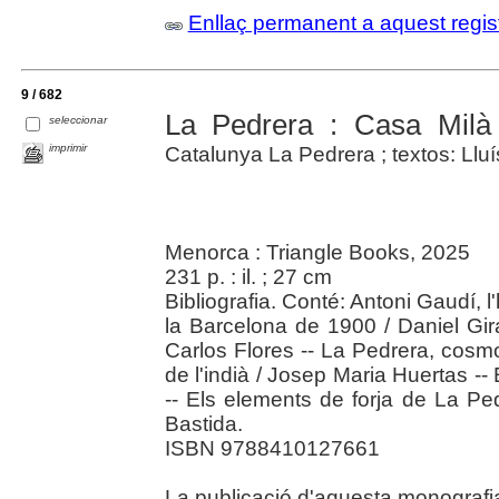
Enllaç permanent a aquest regis
9 / 682
La Pedrera : Casa Milà
seleccionar
imprimir
Catalunya La Pedrera ; textos: Lluís
Menorca : Triangle Books, 2025
231 p. : il. ; 27 cm
Bibliografia. Conté: Antoni Gaudí, 
la Barcelona de 1900 / Daniel Gira
Carlos Flores -- La Pedrera, cosm
de l'indià / Josep Maria Huertas -
-- Els elements de forja de La Ped
Bastida.
ISBN 9788410127661
La publicació d'aquesta monografia 