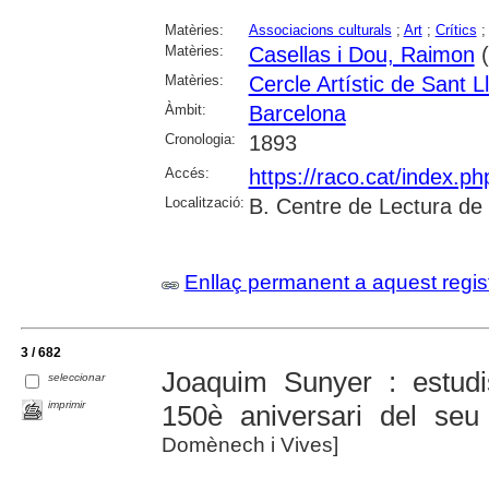
Matèries:
Associacions culturals
;
Art
;
Crítics
Matèries:
Casellas i Dou, Raimon
(
Matèries:
Cercle Artístic de Sant L
Àmbit:
Barcelona
Cronologia:
1893
Accés:
https://raco.cat/index.p
Localització:
B. Centre de Lectura de
Enllaç permanent a aquest regis
3 / 682
Joaquim Sunyer : estud
seleccionar
imprimir
150è aniversari del seu
Domènech i Vives]