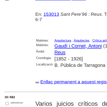
En:
153013
Sant Pere'96 : Reus
. 
6-7
Matèries:
Arquitectura
;
Arquitectes
;
Crítica art
Matèries:
Gaudí i Cornet, Antoni
(1
Àmbit:
Reus
Cronologia:
[1852 - 1926]
Localització:
B. Pública de Tarragona
Enllaç permanent a aquest regis
18 / 682
Varios juicios críticos
seleccionar