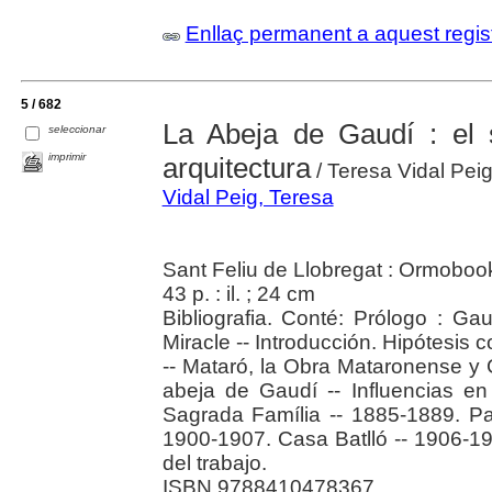
Enllaç permanent a aquest regis
5 / 682
La Abeja de Gaudí : el
seleccionar
imprimir
arquitectura
/ Teresa Vidal Peig 
Vidal Peig, Teresa
Sant Feliu de Llobregat : Ormoboo
43 p. : il. ; 24 cm
Bibliografia. Conté: Prólogo : Gau
Miracle -- Introducción. Hipótesis 
-- Mataró, la Obra Mataronense y G
abeja de Gaudí -- Influencias en
Sagrada Família -- 1885-1889. Pa
1900-1907. Casa Batlló -- 1906-19
del trabajo.
ISBN 9788410478367