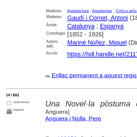
Matèries:
Arquitectura
;
Arquitectes
;
Crítica artís
Matèries:
Gaudí i Cornet, Antoni
(1
Àmbit:
Catalunya
;
Espanya
Cronologia:
[1852 - 1926]
Autors
Mariné Núñez, Miquel
(Dir
add.:
Accés:
https://hdl.handle.net/21
Enllaç permanent a aquest regis
14 / 682
Una Novel·la pòstuma d
seleccionar
imprimir
Anguera]
Anguera i Nolla, Pere