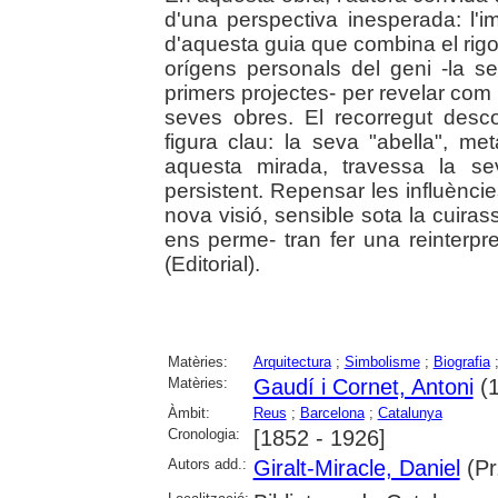
d'una perspectiva inesperada: l'im
d'aquesta guia que combina el rigor i
orígens personals del geni -la se
primers projectes- per revelar com a
seves obres. El recorregut desco
figura clau: la seva "abella", m
aquesta mirada, travessa la s
persistent. Repensar les influèncie
nova visió, sensible sota la cuiras
ens perme- tran fer una reinterpr
(Editorial).
Matèries:
Arquitectura
;
Simbolisme
;
Biografia
Matèries:
Gaudí i Cornet, Antoni
(1
Àmbit:
Reus
;
Barcelona
;
Catalunya
Cronologia:
[1852 - 1926]
Autors add.:
Giralt-Miracle, Daniel
(Pr