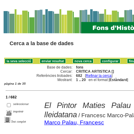
Cerca a la base de dades
Base de dades:
fons
Cercar:
CRITICA ARTISTICA []
Referències trobades:
682
[
Refinar la cerca
]
Mostrant:
1 .. 20
en el format [
Estàndard
]
pàgina 1 de 35
1 / 682
El Pintor Maties Palau
seleccionar
imprimir
lleidatana
/ Francesc Marco-Pa
Marco Palau, Francesc
Text complet