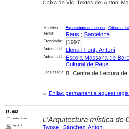
Caixa de Vic. Textes de: Antoni Marí
Matèries:
Exposicions artístiques
;
Crítica artís
Àmbit:
Reus
;
Barcelona
Cronologia:
[1997]
Autors add.:
Llena i Font, Antoni
Autors add.:
Escola Massana de Barc
Cultural de Reus
Localització:
B. Centre de Lectura de
Enllaç permanent a aquest regis
17 / 682
L'Arquitectura mística de 
seleccionar
imprimir
Twose i Sánchez, Antoni