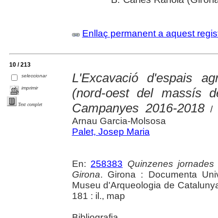
Enllaç permanent a aquest regis
10 / 213
L'Excavació d'espais agr
seleccionar
imprimir
(nord-oest del massís d
Campanyes 2016-2018
Text complet
/ 
Arnau Garcia-Molsosa
Palet, Josep Maria
En:
258383
Quinzenes jornades
Girona
. Girona : Documenta Unive
Museu d'Arqueologia de Catalunya 
181 : il., map
Bibliografia.