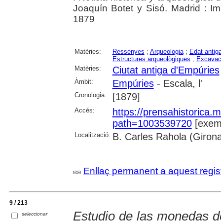
Joaquín Botet y Sisó. Madrid : 
1879
Matèries:
Ressenyes
;
Arqueologia
;
Edat antig
Estructures arqueològiques
;
Excavac
Matèries:
Ciutat antiga d'Empúries
Àmbit:
Empúries
- Escala, l'
Cronologia:
[1879]
Accés:
https://prensahistorica
path=1003539720
[exemp
Localització:
B. Carles Rahola (Giron
Enllaç permanent a aquest regis
9 / 213
Estudio de las monedas 
seleccionar