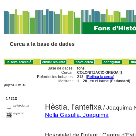
Cerca a la base de dades
Base de dades:
fons
Cercar:
COLONITZACIO GREGA []
Referències trobades:
213
[
Refinar la cerca
]
Mostrant:
1 .. 20
en el format [
Estàndard
]
pàgina 1 de 11
1 / 213
Hèstia, l'antefixa
seleccionar
/ Joaquima N
imprimir
Nolla Gasulla, Joaquima
Hospitalet de l'Infant : Centre d'Est