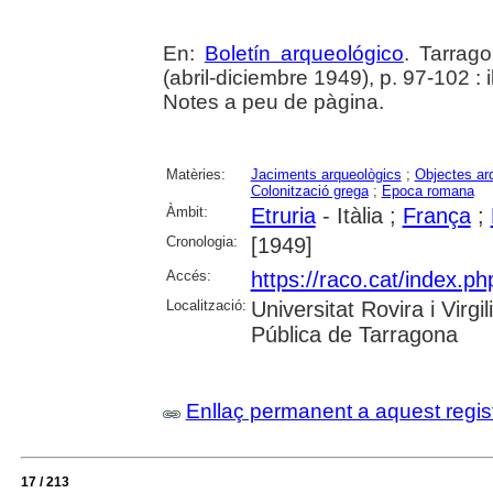
En:
Boletín arqueológico
. Tarrag
(abril-diciembre 1949), p. 97-102 : i
Notes a peu de pàgina.
Matèries:
Jaciments arqueològics
;
Objectes ar
Colonització grega
;
Epoca romana
Àmbit:
Etruria
- Itàlia ;
França
;
Cronologia:
[1949]
Accés:
https://raco.cat/index.ph
Localització:
Universitat Rovira i Virg
Pública de Tarragona
Enllaç permanent a aquest regis
17 / 213