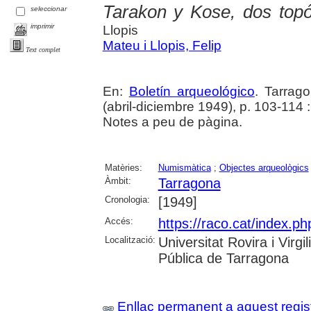
Tarakon y Kose, dos topó
seleccionar
imprimir
Llopis
Mateu i Llopis, Felip
Text complet
En:
Boletín arqueológico
. Tarrag
(abril-diciembre 1949), p. 103-114 : 
Notes a peu de pàgina.
Matèries:
Numismàtica
;
Objectes arqueològics
Àmbit:
Tarragona
Cronologia:
[1949]
Accés:
https://raco.cat/index.ph
Localització:
Universitat Rovira i Virg
Pública de Tarragona
Enllaç permanent a aquest regis