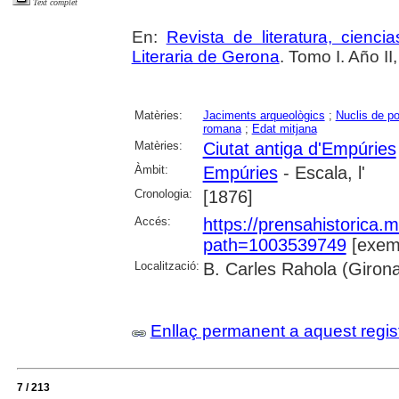
Text complet
En:
Revista de literatura, cienc
Literaria de Gerona
. Tomo I. Año I
Matèries:
Jaciments arqueològics
;
Nuclis de po
romana
;
Edat mitjana
Matèries:
Ciutat antiga d'Empúries
Àmbit:
Empúries
- Escala, l'
Cronologia:
[1876]
Accés:
https://prensahistorica
path=1003539749
[exemp
Localització:
B. Carles Rahola (Giron
Enllaç permanent a aquest regis
7 / 213