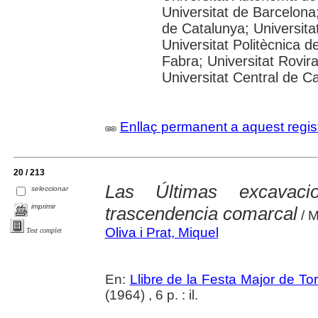
Universitat de Barcelona;
de Catalunya; Universitat
Universitat Politècnica 
Fabra; Universitat Rovira 
Universitat Central de C
Enllaç permanent a aquest regis
20 / 213
Las Últimas excavaci
seleccionar
imprimir
trascendencia comarcal
/ M
Oliva i Prat, Miquel
Text complet
En:
Llibre de la Festa Major de To
(1964) , 6 p. : il.