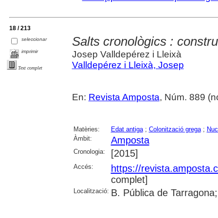
18 / 213
Salts cronològics : const
seleccionar
imprimir
Josep Valldepérez i Lleixà
Valldepérez i Lleixà, Josep
Text complet
En:
Revista Amposta
, Núm. 889 (n
Matèries:
Edat antiga
;
Colonització grega
;
Nuc
Àmbit:
Amposta
Cronologia:
[2015]
Accés:
https://revista.amposta.
complet]
Localització:
B. Pública de Tarragona;