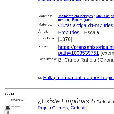
Matèries:
Jaciments arqueològics
;
Nuclis de po
romana
;
Edat mitjana
Matèries:
Ciutat antiga d'Empúries
Àmbit:
Empúries
- Escala, l'
Cronologia:
[1876]
Accés:
https://prensahistorica
path=1003539751
[exemp
Localització:
B. Carles Rahola (Giron
Enllaç permanent a aquest regis
6 / 213
¿Existe Empúrias?
seleccionar
/ Celesti
imprimir
Pujol i Camps, Celestí