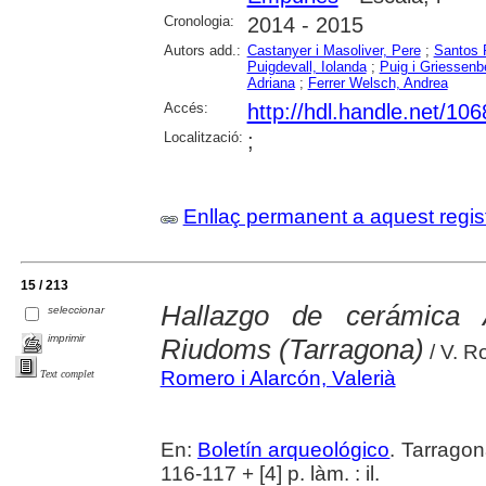
Cronologia:
2014 - 2015
Autors add.:
Castanyer i Masoliver, Pere
;
Santos 
Puigdevall, Iolanda
;
Puig i Griessenb
Adriana
;
Ferrer Welsch, Andrea
Accés:
http://hdl.handle.net/10
Localització:
;
Enllaç permanent a aquest regis
15 / 213
Hallazgo de cerámica 
seleccionar
imprimir
Riudoms (Tarragona)
/ V. R
Romero i Alarcón, Valerià
Text complet
En:
Boletín arqueológico
. Tarragon
116-117 + [4] p. làm. : il.