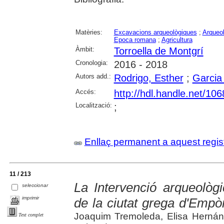
Matèries:
Excavacions arqueològiques
;
Arqueol
Epoca romana
;
Agricultura
Àmbit:
Torroella de Montgrí
Cronologia:
2016 - 2018
Autors add.:
Rodrigo, Esther
;
Garcia
Accés:
http://hdl.handle.net/10
Localització:
;
Enllaç permanent a aquest regis
11 / 213
La Intervenció arqueològi
seleccionar
imprimir
de la ciutat grega d'Empò
Joaquim Tremoleda, Elisa Herná
Text complet