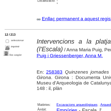
Localització:
;
Enllaç permanent a aquest regis
12 / 213
Intervencions a la plat
seleccionar
imprimir
(l'Escala)
/ Anna Maria Puig, Pe
Puig i Griessenberger, Anna M.
Text complet
En:
258383
Quinzenes jornades
Girona
. Girona : Documenta Unive
Museu d'Arqueologia de Catalunya 
148 : il, plàn
Matèries:
Excavacions arqueològiques
;
Arqueol
Àmbit:
Empúries
- Escala, l'