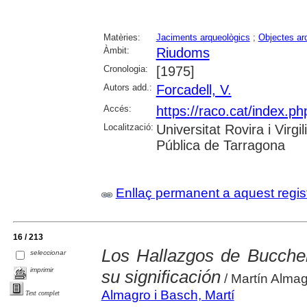
Matèries:
Jaciments arqueològics
;
Objectes ar
Àmbit:
Riudoms
Cronologia:
[1975]
Autors add.:
Forcadell, V.
Accés:
https://raco.cat/index.ph
Localització:
Universitat Rovira i Virg
Pública de Tarragona
Enllaç permanent a aquest regis
16 / 213
Los Hallazgos de Buccher
seleccionar
imprimir
su significación
/ Martín Alma
Almagro i Basch, Martí
Text complet