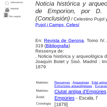
Noticia histórica y arque
seleccionar
imprimir
de Emporion, por D. 
(Conclusión)
Text complet
/ Celestino Pujol
Pujol i Camps, Celesí
En:
Revista de Gerona
. Tomo IV.
319 (
Bibliografia
)
Ressenya de:
. Noticia histórica y arqueológica
Joaquín Botet y Sisó. Madrid : 
1879
Matèries:
Ressenyes
;
Arqueologia
;
Edat antig
Estructures arqueològiques
;
Excavac
Matèries:
Ciutat antiga d'Empúries
Àmbit:
Empúries
- Escala, l'
Cronologia:
[1879]