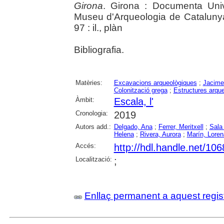
Girona
. Girona : Documenta Unive
Museu d'Arqueologia de Catalunya 
97 : il., plàn
Bibliografia.
Matèries:
Excavacions arqueològiques
;
Jacime
Colonització grega
;
Estructures arqu
Àmbit:
Escala, l'
Cronologia:
2019
Autors add.:
Delgado, Ana
;
Ferrer, Meritxell
;
Sala 
Helena
;
Rivera, Aurora
;
Marín, Loren
Accés:
http://hdl.handle.net/10
Localització:
;
Enllaç permanent a aquest regis