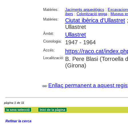
Matèries:
Jaciments arqueològics
;
Excavacions
ibers
;
Colonització grega
;
Museus es
Matèries:
Ciutat ibèrica d'Ullastret
Ullastret
Àmbit:
Ullastret
Cronologia:
1947 - 1964
Accés:
https://raco.cat/index.ph
Localització:
B. Pere Blasi (Torroella 
(Girona)
Enllaç permanent a aquest regis
pàgina 1 de 11
Refinar la cerca