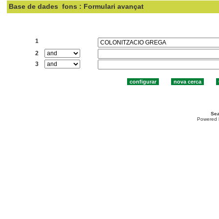
Base de dades
fons : Formulari avançat
Cercar:
1
2
3
Sea
Powered