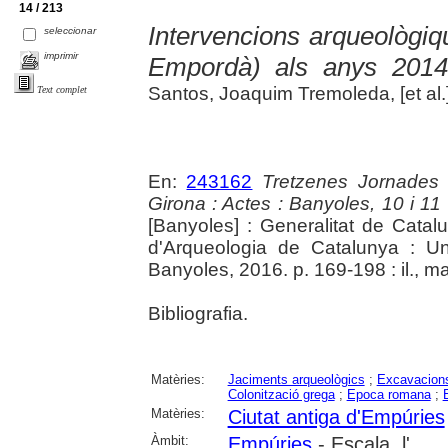
14 / 213
Intervencions arqueològiq
seleccionar
imprimir
Empordà) als anys 2014
Santos, Joaquim Tremoleda, [et al.
Text complet
En:
243162
Tretzenes Jornades
Girona : Actes : Banyoles, 10 i 1
[Banyoles] : Generalitat de Cata
d'Arqueologia de Catalunya : Un
Banyoles, 2016. p. 169-198 : il., m
Bibliografia.
Matèries:
Jaciments arqueològics
;
Excavacions
Colonització grega
;
Epoca romana
;
Matèries:
Ciutat antiga d'Empúries
Àmbit:
Empúries
- Escala, l'