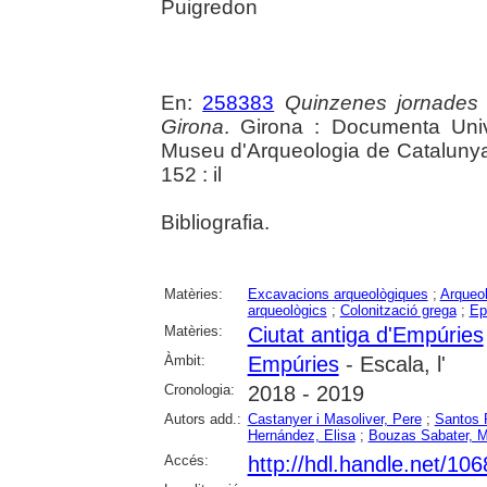
Puigredon
En:
258383
Quinzenes jornades
Girona
. Girona : Documenta Unive
Museu d'Arqueologia de Catalunya 
152 : il
Bibliografia.
Matèries:
Excavacions arqueològiques
;
Arqueol
arqueològics
;
Colonització grega
;
Ep
Matèries:
Ciutat antiga d'Empúries
Àmbit:
Empúries
- Escala, l'
Cronologia:
2018 - 2019
Autors add.:
Castanyer i Masoliver, Pere
;
Santos 
Hernández, Elisa
;
Bouzas Sabater, 
Accés:
http://hdl.handle.net/10