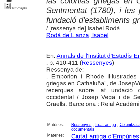
las colonias griegas en 
Sentmentat (1780), i les
Text complet
fundació d'establiments gr
/ [ressenya de] Isabel Rodà
Rodà de Llanza, Isabel
En:
Annals de l'Institut d'Estudis
, p. 410-411 (
Ressenyes
)
Ressenya de:
. Emporion i Rhode il·lustrades 
griegas en Cathaluña", de JosepVe
recerques sobre laf undació d'
occidental / Josep Vega i de S
Graells. Barcelona : Reial Acadèm
Matèries:
Ressenyes
;
Edat antiga
;
Colonitzaci
documentals
Matèries:
Ciutat antiga d'Empúries