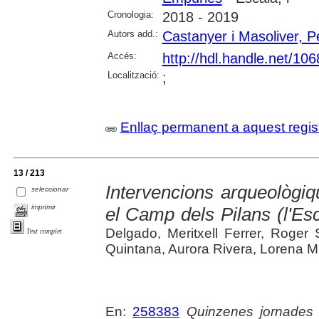
Cronologia:
2018 - 2019
Autors add.:
Castanyer i Masoliver, P
Accés:
http://hdl.handle.net/10
Localització:
;
Enllaç permanent a aquest regis
13 / 213
Intervencions arqueològi
seleccionar
imprimir
el Camp dels Pilans (l'Es
Delgado, Meritxell Ferrer, Roger
Text complet
Quintana, Aurora Rivera, Lorena M
En:
258383
Quinzenes jornades