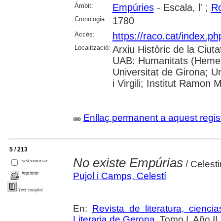
Àmbit:
Empúries
- Escala, l' ;
R
Cronologia:
1780
Accés:
https://raco.cat/index.
Localització:
Arxiu Històric de la Ciut
UAB: Humanitats (Hemero
Universitat de Girona; U
i Virgili; Institut Ramon 
Enllaç permanent a aquest regis
5 / 213
No existe Empúrias
seleccionar
/ Celest
imprimir
Pujol i Camps, Celestí
Text complet
En:
Revista de literatura, cienc
Literaria de Gerona
. Tomo I. Año I