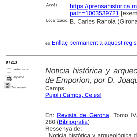
Accés:
https://prensahistorica
path=1003539721
[exemp
Localització:
B. Carles Rahola (Giron
Enllaç permanent a aquest regis
8 / 213
Noticia histórica y arque
seleccionar
imprimir
de Emporion, por D. Joaqu
Camps
Text complet
Pujol i Camps, Celesí
En:
Revista de Gerona
. Tomo IV
280 (
Bibliografia
)
Ressenya de:
. Noticia histórica y arqueológica