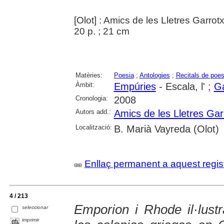
[Olot] : Amics de les Lletres Garrot
20 p. ; 21 cm
Matèries:
Poesia
;
Antologies
;
Recitals de poes
Àmbit:
Empúries
- Escala, l' ;
Ga
Cronologia:
2008
Autors add.:
Amics de les Lletres Gar
Localització:
B. Marià Vayreda (Olot)
Enllaç permanent a aquest regis
4 / 213
Emporion i Rhode il·lustr
seleccionar
imprimir