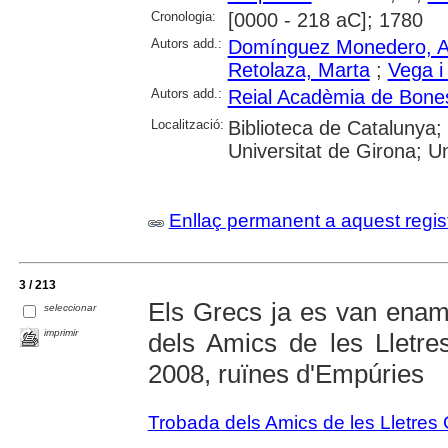
Cronologia:
[0000 - 218 aC]; 1780
Autors add.:
Domínguez Monedero, A
Retolaza, Marta
;
Vega i
Autors add.:
Reial Acadèmia de Bones
Localització:
Biblioteca de Catalunya;
Universitat de Girona; Uni
Enllaç permanent a aquest regis
3 / 213
Els Grecs ja es van enam
seleccionar
imprimir
dels Amics de les Lletres
2008, ruïnes d'Empúries
Trobada dels Amics de les Lletres 