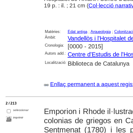
19 p. : il. ; 21 cm (
Col·lecció narrati
Matèries:
Edat antiga
;
Arqueologia
;
Colonitzac
Àmbit:
Vandellòs i l'Hospitalet de
Cronologia:
[0000 - 2015]
Autors add.:
Centre d'Estudis de l'Hosp
Localització:
Biblioteca de Catalunya
Enllaç permanent a aquest regis
2 / 213
Emporion i Rhode il·lustra
seleccionar
imprimir
colonias de griegos en C
Sentmenat (1780) i les 