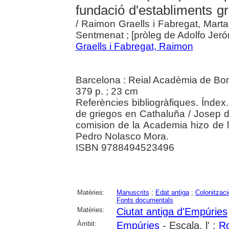
fundació d'establiments gr
/ Raimon Graells i Fabregat, Mart
Sentmenat ; [pròleg de Adolfo Je
Graells i Fabregat, Raimon
Barcelona : Reial Acadèmia de Bon
379 p. ; 23 cm
Referències bibliogràfiques. Índex
de griegos en Cathaluña / Josep 
comision de la Academia hizo de l
Pedro Nolasco Mora.
ISBN 9788494523496
Matèries:
Manuscrits
;
Edat antiga
;
Colonitzaci
Fonts documentals
Matèries:
Ciutat antiga d'Empúries
Àmbit:
Empúries
- Escala, l' ;
R