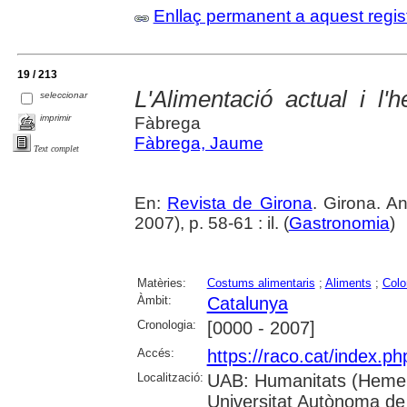
Enllaç permanent a aquest regis
19 / 213
L'Alimentació actual i l
seleccionar
imprimir
Fàbrega
Fàbrega, Jaume
Text complet
En:
Revista de Girona
. Girona. 
2007), p. 58-61 : il. (
Gastronomia
)
Matèries:
Costums alimentaris
;
Aliments
;
Colo
Àmbit:
Catalunya
Cronologia:
[0000 - 2007]
Accés:
https://raco.cat/index.p
Localització:
UAB: Humanitats (Hemer
Universitat Autònoma de