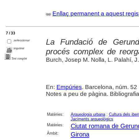
Enllaç permanent a aquest regis
7 / 33
La Fundació de Gerun
seleccionar
imprimir
procés complex de reorgan
Burch, Josep M. Nolla, L. Palahí, J
Text complet
En:
Empúries
. Barcelona, núm. 52 
Notes a peu de pàgina. Bibliografi
Matèries:
Arqueologia urbana
;
Cultura dels iber
Jaciments arqueològics
Matèries:
Ciutat romana de Gerun
Àmbit:
Girona