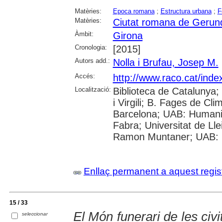
Matèries:
Epoca romana
;
Estructura urbana
;
F
Matèries:
Ciutat romana de Gerun
Àmbit:
Girona
Cronologia:
[2015]
Autors add.:
Nolla i Brufau, Josep M.
Accés:
http://www.raco.cat/inde
Localització:
Biblioteca de Catalunya; 
i Virgili; B. Fages de Cli
Barcelona; UAB: Humani
Fabra; Universitat de Llei
Ramon Muntaner; UAB: S
Enllaç permanent a aquest regis
15 / 33
El Món funerari de les civ
seleccionar