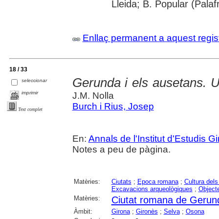
Lleida; B. Popular (Pala
Enllaç permanent a aquest regis
18 / 33
Gerunda i els ausetans. U
seleccionar
imprimir
J.M. Nolla
Burch i Rius, Josep
Text complet
En:
Annals de l'Institut d'Estudis G
Notes a peu de pàgina.
Matèries:
Ciutats
;
Epoca romana
;
Cultura dels
Excavacions arqueològiques
;
Object
Matèries:
Ciutat romana de Gerun
Àmbit:
Girona
;
Gironès
;
Selva
;
Osona