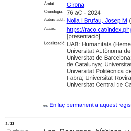
Àmbit:
Girona
Cronologia:
76 aC - 2024
Autors add.:
Nolla i Brufau, Josep M
(
Accés:
https://raco.cat/index.p
[presentació]
Localització:
UAB: Humanitats (Hemer
Universitat Autònoma de
Universitat de Barcelona;
de Catalunya; Universitat
Universitat Politècnica 
Fabra; Universitat Rovira 
Universitat Central de C
Enllaç permanent a aquest regis
2 / 33
seleccionar