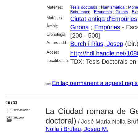
Matèries:
Tesis doctorals
;
Numismàtica
;
Mone
Baix imperi
;
Economia
;
Ciutats
;
Exc
Matèries:
Ciutat antiga d'Empúries
Àmbit:
Girona
;
Empúries
- Escal
Cronologia:
[200 - 500]
Autors add.:
Burch i Rius, Josep
(Dir.
Accés:
http://hdl.handle.net/10
Localització:
TDX: Tesis Doctorals en
Enllaç permanent a aquest regis
10 / 33
La Ciudad romana de Ge
seleccionar
imprimir
doctoral)
/ José María Nolla Bru
Nolla i Brufau, Josep M.