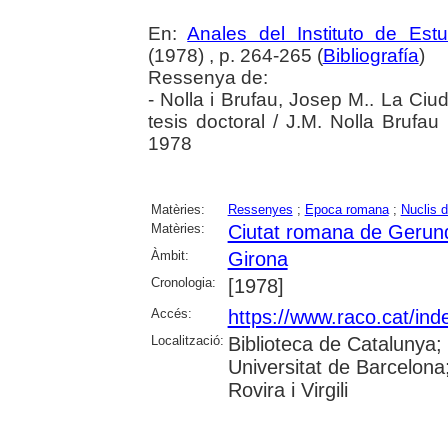
En:
Anales del Instituto de Es
(1978) , p. 264-265 (
Bibliografía
)
Ressenya de:
- Nolla i Brufau, Josep M.. La 
tesis doctoral / J.M. Nolla Brufa
1978
Matèries:
Ressenyes
;
Epoca romana
;
Nuclis d
Matèries:
Ciutat romana de Gerun
Àmbit:
Girona
Cronologia:
[1978]
Accés:
https://www.raco.cat/ind
Localització:
Biblioteca de Catalunya;
Universitat de Barcelona;
Rovira i Virgili