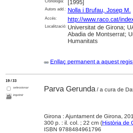
Cronologia:
[1995]
Autors add.:
Nolla i Brufau, Josep M.
Accés:
http://www.raco.cat/inde
Localització:
Universitat de Girona; 
Abadia de Montserrat; U
Humanitats
Enllaç permanent a aquest regis
19 / 33
Parva Gerunda
seleccionar
/ a cura de Dav
imprimir
Girona : Ajuntament de Girona, 20
300 p. : il. col. ; 22 cm (
Història de 
ISBN 9788484961796