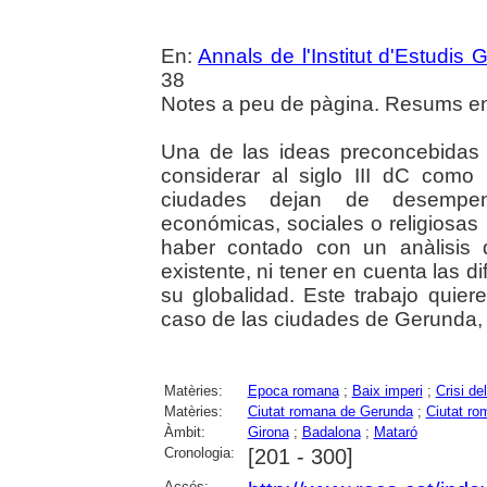
En:
Annals de l'Institut d'Estudis G
38
Notes a peu de pàgina. Resums en 
Una de las ideas preconcebidas d
considerar al siglo III dC como
ciudades dejan de desempenar
económicas, sociales o religiosas
haber contado con un anàlisis 
existente, ni tener en cuenta las d
su globalidad. Este trabajo quier
caso de las ciudades de Gerunda, B
Matèries:
Epoca romana
;
Baix imperi
;
Crisi del
Matèries:
Ciutat romana de Gerunda
;
Ciutat ro
Àmbit:
Girona
;
Badalona
;
Mataró
Cronologia:
[201 - 300]
Accés: