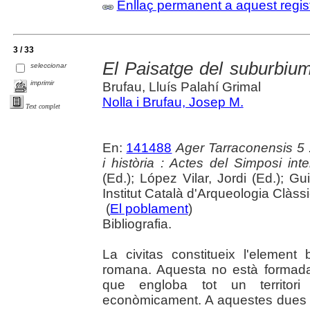
Enllaç permanent a aquest regis
3 / 33
El Paisatge del suburbiu
seleccionar
imprimir
Brufau, Lluís Palahí Grimal
Nolla i Brufau, Josep M.
Text complet
En:
141488
Ager Tarraconensis 5 :
i història : Actes del Simposi int
(Ed.); López Vilar, Jordi (Ed.); Gu
Institut Català d'Arqueologia Clàss
(
El poblament
)
Bibliografia.
La civitas constitueix l'element 
romana. Aquesta no està formada 
que engloba tot un territori
econòmicament. A aquestes dues zo