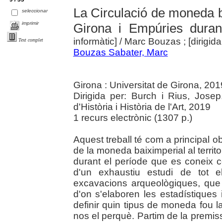
La Circulació de moneda ba
seleccionar
imprimir
Girona i Empúries duran
informàtic]
/ Marc Bouzas ; [dirigid
Text complet
Bouzas Sabater, Marc
Girona : Universitat de Girona, 201
Dirigida per: Burch i Rius, Jose
d'Història i Història de l'Art, 2019
1 recurs electrònic (1307 p.)
Aquest treball té com a principal ob
de la moneda baiximperial al territo
durant el període que es coneix 
d'un exhaustiu estudi de tot e
excavacions arqueològiques, que
d'on s'elaboren les estadístique
definir quin tipus de moneda fou la 
nos el perquè. Partim de la premi