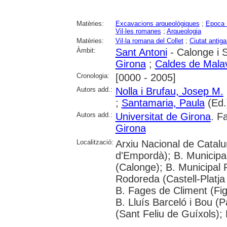
Matèries:
Excavacions arqueològiques
;
Epoca 
Vil·les romanes
;
Arqueologia
Matèries:
Vil·la romana del Collet
;
Ciutat antig
Àmbit:
Sant Antoni
- Calonge i 
Girona
;
Caldes de Malav
Cronologia:
[0000 - 2005]
Autors add.:
Nolla i Brufau, Josep M.
;
Santamaria, Paula
(Ed.
Autors add.:
Universitat de Girona
. F
Girona
Localització:
Arxiu Nacional de Catalu
d'Empordà); B. Municipa
(Calonge); B. Municipal
Rodoreda (Castell-Platja 
B. Fages de Climent (Fig
B. Lluís Barceló i Bou (P
(Sant Feliu de Guíxols); 