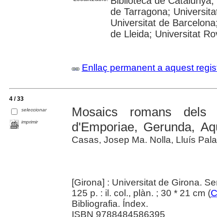
Biblioteca de Catalunya
de Tarragona; Universit
Universitat de Barcelona;
de Lleida; Universitat Rovi
Enllaç permanent a aquest regis
4 / 33
Mosaics romans dels te
seleccionar
imprimir
d'Emporiae, Gerunda, Aq
Casas, Josep Ma. Nolla, Lluís Pala
[Girona] : Universitat de Girona. S
125 p. : il. col., plàn. ; 30 * 21 cm (
C
Bibliografia. Índex.
ISBN 9788484586395