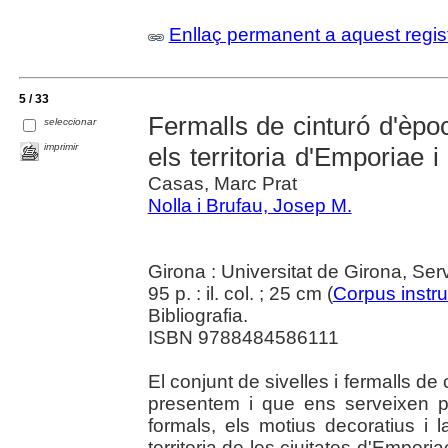
Enllaç permanent a aquest regis
5 / 33
Fermalls de cinturó d'èpoc
seleccionar
imprimir
els territoria d'Emporiae 
Casas, Marc Prat
Nolla i Brufau, Josep M.
Girona : Universitat de Girona, Se
95 p. : il. col. ; 25 cm (
Corpus inst
Bibliografia.
ISBN 9788484586111
El conjunt de sivelles i fermalls d
presentem i que ens serveixen pe
formals, els motius decoratius i
territoria de les ciuitates d'Empo