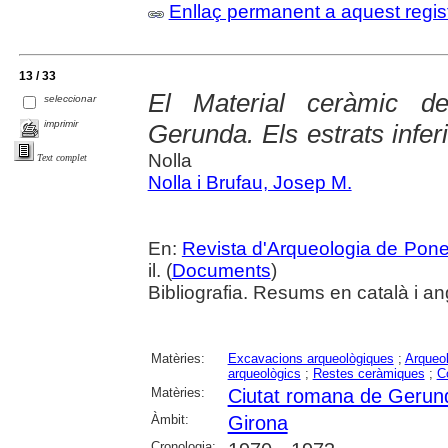
Enllaç permanent a aquest regis
13 / 33
El Material ceràmic de
seleccionar
imprimir
Gerunda. Els estrats infer
Nolla
Text complet
Nolla i Brufau, Josep M.
En:
Revista d'Arqueologia de Pone
il. (
Documents
)
Bibliografia. Resums en català i an
Matèries:
Excavacions arqueològiques
;
Arqueol
arqueològics
;
Restes ceràmiques
;
C
Matèries:
Ciutat romana de Gerun
Àmbit:
Girona
Cronologia: