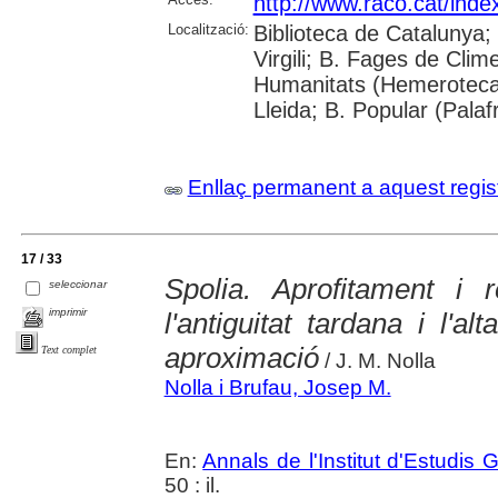
http://www.raco.cat/inde
Localització:
Biblioteca de Catalunya; 
Virgili; B. Fages de Clim
Humanitats (Hemeroteca)
Lleida; B. Popular (Pala
Enllaç permanent a aquest regis
17 / 33
Spolia. Aprofitament i 
seleccionar
imprimir
l'antiguitat tardana i l'a
aproximació
Text complet
/ J. M. Nolla
Nolla i Brufau, Josep M.
En:
Annals de l'Institut d'Estudis G
50 : il.