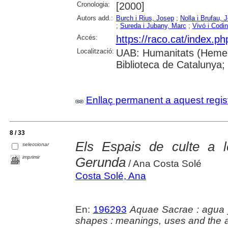
Cronologia:
[2000]
Autors add.:
Burch i Rius, Josep
;
Nolla i Brufau, 
;
Sureda i Jubany, Marc
;
Vivó i Codi
Accés:
https://raco.cat/index.p
Localització:
UAB: Humanitats (Hemero
Biblioteca de Catalunya;
Enllaç permanent a aquest regis
8 / 33
Els Espais de culte a l
seleccionar
imprimir
Gerunda
/ Ana Costa Solé
Costa Solé, Ana
En:
196293
Aquae Sacrae : agua y
shapes : meanings, uses and the a