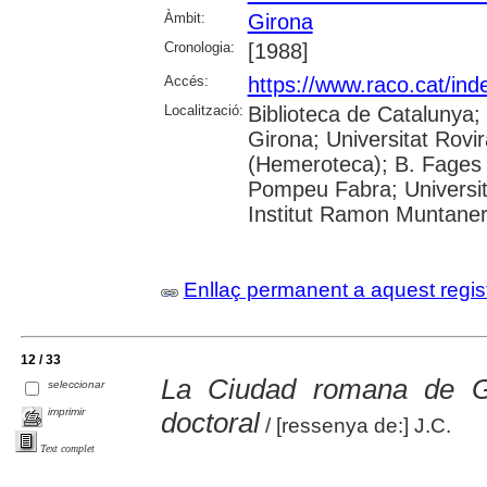
Àmbit:
Girona
Cronologia:
[1988]
Accés:
https://www.raco.cat/ind
Localització:
Biblioteca de Catalunya; 
Girona; Universitat Rovir
(Hemeroteca); B. Fages d
Pompeu Fabra; Universita
Institut Ramon Muntaner;
Enllaç permanent a aquest regis
12 / 33
La Ciudad romana de G
seleccionar
imprimir
doctoral
/ [ressenya de:] J.C.
Text complet