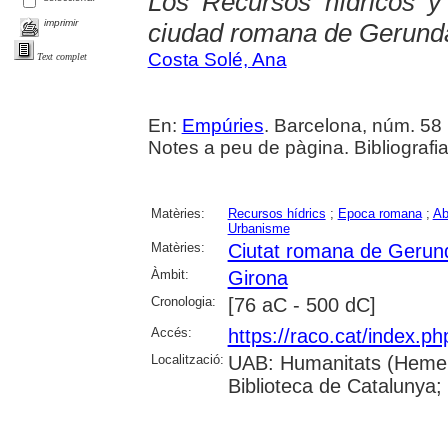
Los Recursos hídricos y
imprimir
ciudad romana de Gerund
Costa Solé, Ana
Text complet
En:
Empúries
. Barcelona, núm. 58 (
Notes a peu de pàgina. Bibliografi
Matèries:
Recursos hídrics
;
Epoca romana
;
Ab
Urbanisme
Matèries:
Ciutat romana de Gerun
Àmbit:
Girona
Cronologia:
[76 aC - 500 dC]
Accés:
https://raco.cat/index.p
Localització:
UAB: Humanitats (Hemero
Biblioteca de Catalunya;