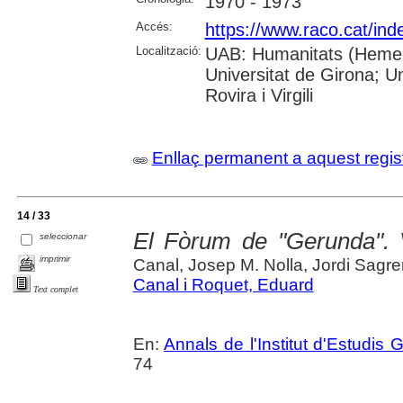
1970 - 1973
Accés:
https://www.raco.cat/ind
Localització:
UAB: Humanitats (Hemero
Universitat de Girona; U
Rovira i Virgili
Enllaç permanent a aquest regis
14 / 33
El Fòrum de "Gerunda". 
seleccionar
imprimir
Canal, Josep M. Nolla, Jordi Sagre
Canal i Roquet, Eduard
Text complet
En:
Annals de l'Institut d'Estudis G
74