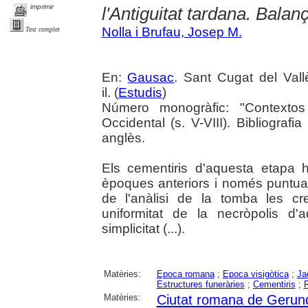
imprimir
l'Antiguitat tardana. Balan
Nolla i Brufau, Josep M.
Text complet
En:
Gausac
. Sant Cugat del Vall
il. (
Estudis
)
Número monogràfic: "Contextos 
Occidental (s. V-VIII). Bibliografi
anglès.
Els cementiris d'aquesta etapa h
èpoques anteriors i només puntua
de l'anàlisi de la tomba les cr
uniformitat de la necròpolis d'
simplicitat (...).
Matèries:
Epoca romana
;
Epoca visigòtica
;
Ja
Estructures funeràries
;
Cementiris
;
R
Matèries:
Ciutat romana de Gerun