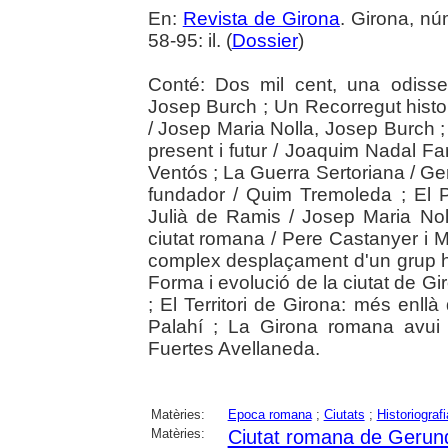
En:
Revista de Girona
. Girona, n
58-95: il. (
Dossier
)
Conté: Dos mil cent, una odisse
Josep Burch ; Un Recorregut hist
/ Josep Maria Nolla, Josep Burch ;
present i futur / Joaquim Nadal F
Ventós ; La Guerra Sertoriana / 
fundador / Quim Tremoleda ; El 
Julià de Ramis / Josep Maria No
ciutat romana / Pere Castanyer i 
complex desplaçament d'un grup h
Forma i evolució de la ciutat de G
; El Territori de Girona: més enllà 
Palahí ; La Girona romana avui i
Fuertes Avellaneda.
Matèries:
Epoca romana
;
Ciutats
;
Historiografi
Matèries:
Ciutat romana de Gerun