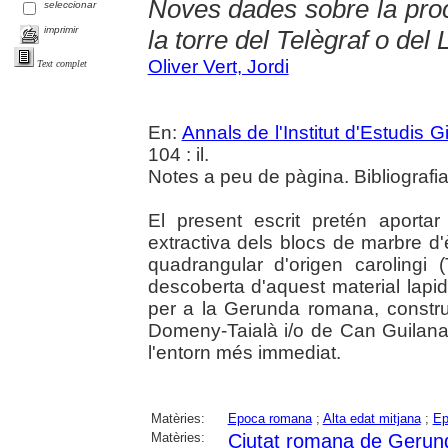
Noves dades sobre la pro
seleccionar
imprimir
la torre del Telègraf o del
Oliver Vert, Jordi
Text complet
En:
Annals de l'Institut d'Estudis G
104 : il.
Notes a peu de pàgina. Bibliografi
El present escrit pretén aport
extractiva dels blocs de marbre d'
quadrangular d'origen carolingi 
descoberta d'aquest material lapi
per a la Gerunda romana, constr
Domeny-Taialà i/o de Can Guilana 
l'entorn més immediat.
Matèries:
Epoca romana
;
Alta edat mitjana
;
Ep
Matèries:
Ciutat romana de Gerun