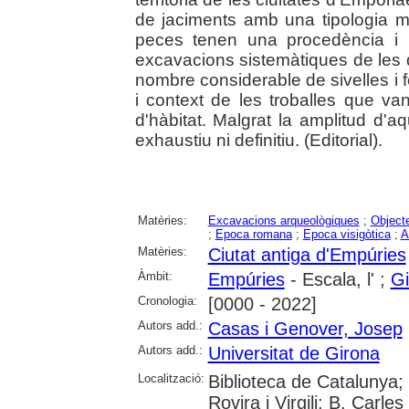
de jaciments amb una tipologia m
peces tenen una procedència i l
excavacions sistemàtiques de les
nombre considerable de sivelles i 
i context de les troballes que v
d'hàbitat. Malgrat la amplitud d'
exhaustiu ni definitiu. (Editorial).
Matèries:
Excavacions arqueològiques
;
Object
;
Epoca romana
;
Epoca visigòtica
;
A
Matèries:
Ciutat antiga d'Empúries
Àmbit:
Empúries
- Escala, l' ;
Gi
Cronologia:
[0000 - 2022]
Autors add.:
Casas i Genover, Josep
Autors add.:
Universitat de Girona
Localització:
Biblioteca de Catalunya; 
Rovira i Virgili; B. Carle