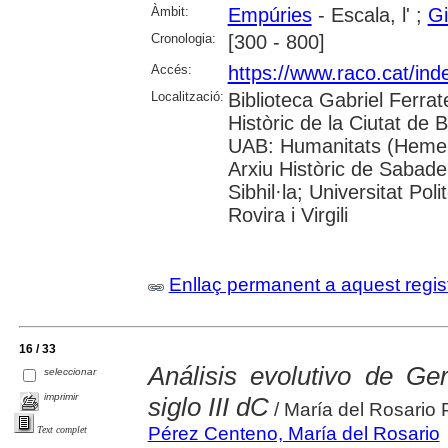
Àmbit:
Empúries
- Escala, l' ;
Gi
Cronologia:
[300 - 800]
Accés:
https://www.raco.cat/in
Localització:
Biblioteca Gabriel Ferrat
Històric de la Ciutat de 
UAB: Humanitats (Hemero
Arxiu Històric de Sabade
Sibhil·la; Universitat Pol
Rovira i Virgili
Enllaç permanent a aquest regis
16 / 33
Análisis evolutivo de Ge
seleccionar
imprimir
siglo III dC
/ María del Rosario
Pérez Centeno, María del Rosario
Text complet