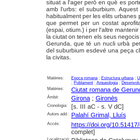
situat a l'ager però en què es port
amb l'urbs: el suburbium. Aquest es
habitualment per les elits urbanes 
que permet per un costat aprofit
(espai, otium.) i per l'altre manten
la ciutat on tenen els seus negocis i
Gerunda, que té un nucli urbà peti
del suburbium esdevé una peça cla
la civitas.
Matèries:
Epoca romana
;
Estructura urbana
;
U
;
Poblament
;
Arqueologia
;
Desenvol
Matèries:
Ciutat romana de Gerun
Àmbit:
Girona
;
Gironès
Cronologia:
[s. III aC - s. V dC]
Autors add.:
Palahí Grimal, Lluís
Accés:
https://doi.org/10.5141
complet]
Localització: