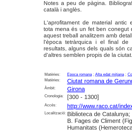
Notes a peu de pàgina. Bibliogra
català i anglès.
L'aprofitament de material antic
tota mena és un fet ben conegut d
aquest treball analitzem amb detal
l'època tetràrquica i el final de
resultats, alguns dels quals són ca
d'altres semblen propis de la ciutat
Matèries:
Epoca romana
;
Alta edat mitjana
;
Co
Matèries:
Ciutat romana de Gerun
Àmbit:
Girona
Cronologia:
[300 - 1300]
Accés:
http://www.raco.cat/inde
Localització:
Biblioteca de Catalunya; U
B. Fages de Climent (Fig
Humanitats (Hemeroteca)