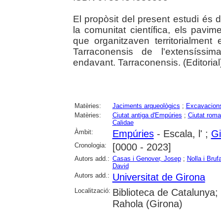
El propòsit del present estudi és d'
la comunitat científica, els pavim
que organitzaven territorialment 
Tarraconensis de l'extensíssim
endavant. Tarraconensis. (Editorial
Matèries:
Jaciments arqueològics
;
Excavacions
Matèries:
Ciutat antiga d'Empúries
;
Ciutat rom
Calidae
Àmbit:
Empúries
- Escala, l' ;
Gi
Cronologia:
[0000 - 2023]
Autors add.:
Casas i Genover, Josep
;
Nolla i Bru
David
Autors add.:
Universitat de Girona
Localització:
Biblioteca de Catalunya; 
Rahola (Girona)