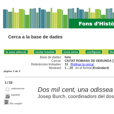
Cerca a la base de dades
Base de dades:
fons
Cercar:
CIUTAT ROMANA DE GERUNDA [
Referències trobades:
33
[
Refinar la cerca
]
Mostrant:
1 .. 20
en el format [
Estàndard
]
pàgina 1 de 2
1 / 33
Dos mil cent, una odissea
seleccionar
imprimir
Josep Burch, coordinadors del dos
Text complet