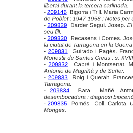
liberal durant la tercera carlinada.
-
209146
Bigorra i Trill. Maria Car
de Poblet : 1947-1958 : Notes per a
-
209829
Darder Seguí. Josep.
El
seu fill.
-
209830
Recasens i Comes. Jos
la ciutat de Tarragona en la Guerr
-
209831
Guirado i Pagès. Fran
Monestir de Santes Creus : s. XVIII
-
209832
Cabré i Montserrat. M
Antonio de Magriñà y de Suñer.
-
209833
Roig i Queralt. France
Tarragona.
-
209834
Bara i Mañé. Anto
desembocadura : diagnosi biocenòti
-
209835
Pomés i Coll. Carlota.
U
Monges.