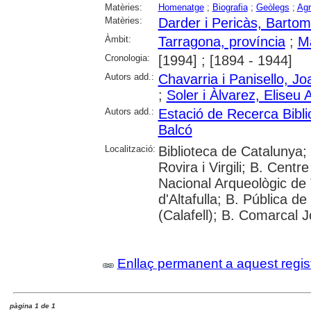
Matèries:
Homenatge
;
Biografia
;
Geòlegs
;
Ag
Matèries:
Darder i Pericàs, Barto
Àmbit:
Tarragona, província
;
Ma
Cronologia:
[1994] ; [1894 - 1944]
Autors add.:
Chavarria i Panisello, Jo
;
Soler i Àlvarez, Eliseu 
Autors add.:
Estació de Recerca Bibli
Balcó
Localització:
Biblioteca de Catalunya;
Rovira i Virgili; B. Cen
Nacional Arqueològic de 
d'Altafulla; B. Pública d
(Calafell); B. Comarcal 
Enllaç permanent a aquest regis
pàgina 1 de 1