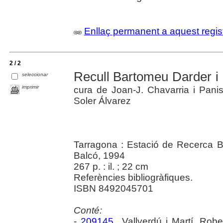
Enllaç permanent a aquest regis
2 / 2
Recull Bartomeu Darder i 
seleccionar
imprimir
cura de Joan-J. Chavarria i Panise
Soler Álvarez
Tarragona : Estació de Recerca Bi
Balcó, 1994
267 p. : il. ; 22 cm
Referències bibliogràfiques.
ISBN 8492045701
Conté:
-
209145
Vallverdú i Martí. Robe