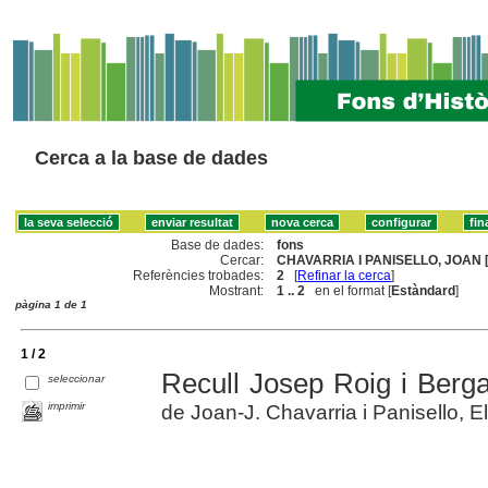
Cerca a la base de dades
Base de dades:
fons
Cercar:
CHAVARRIA I PANISELLO, JOAN [
Referències trobades:
2
[
Refinar la cerca
]
Mostrant:
1 .. 2
en el format [
Estàndard
]
pàgina 1 de 1
1 / 2
Recull Josep Roig i Berg
seleccionar
imprimir
de Joan-J. Chavarria i Panisello, E