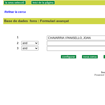
Refinar la cerca
Base de dades
fons : Formulari avançat
Cercar:
1
2
3
Sea
Powered