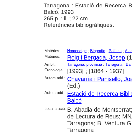
Tarragona : Estació de Recerca Bi
Balcó, 1993
265 p. : il. ; 22 cm
Referències bibliogràfiques.
Matèries:
Homenatge
;
Biografia
;
Polítics
;
Alc
Matèries:
Roig i Bergadà, Josep
(1
Àmbit:
Tarragona, província
;
Tarragona
;
Bar
Cronologia:
[1993] ; [1864 - 1937]
Autors add.:
Chavarria i Panisello, Jo
(Ed.)
Autors add.:
Estació de Recerca Bibli
Balcó
Localització:
B. Abadia de Montserrat; 
de Lectura de Reus; MN
Tarragona; B. Ventura Ga
Tarragona