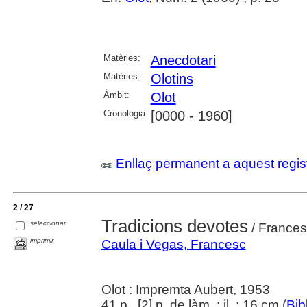
Matèries:
Anecdotari
Matèries:
Olotins
Àmbit:
Olot
Cronologia:
[0000 - 1960]
Enllaç permanent a aquest regis
2 / 27
Tradicions devotes
seleccionar
/ Frances
imprimir
Caula i Vegas, Francesc
Olot : Impremta Aubert, 1953
41 p., [2] p. de làm. : il. ; 16 cm (
Bib