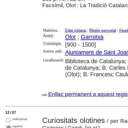
Facsímil, Olot : La Tradició Catala
Matèries:
Edat mitjana
;
Règim senyorial
;
Feud
Àmbit:
Olot
;
Garrotxa
Cronologia:
[900 - 1500]
Autors add.:
Ajuntament de Sant Joan
Localització:
Biblioteca de Catalunya; 
de Catalunya; B. Carles
(Olot); B. Francesc Caul
Enllaç permanent a aquest regis
12 / 27
Curiositats olotines
seleccionar
/ per Ra
imprimir
Carreras i Candi, [et al.]