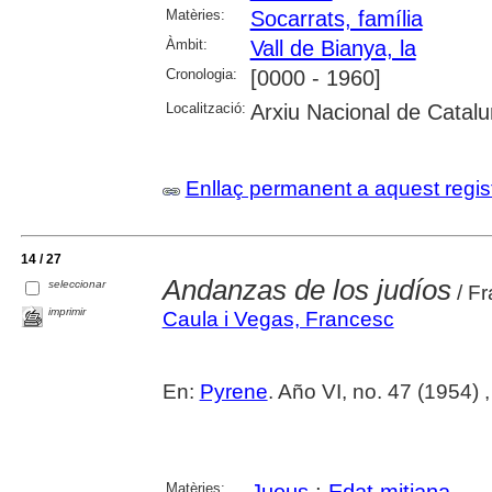
Matèries:
Socarrats, família
Àmbit:
Vall de Bianya, la
Cronologia:
[0000 - 1960]
Localització:
Arxiu Nacional de Catalu
Enllaç permanent a aquest regis
14 / 27
Andanzas de los judíos
seleccionar
/ Fr
imprimir
Caula i Vegas, Francesc
En:
Pyrene
. Año VI, no. 47 (1954) 
Matèries:
Jueus
;
Edat mitjana