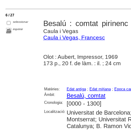
6 / 27
Besalú : comtat pirinenc 
seleccionar
imprimir
Caula i Vegas
Caula i Vegas, Francesc
Olot : Aubert, Impressor, 1969
173 p., 20 f. de làm. : il. ; 24 cm
Matèries:
Edat antiga
;
Edat mitjana
;
Epoca car
Àmbit:
Besalú, comtat
Cronologia:
[0000 - 1300]
Localització:
Universitat de Barcelona
Montserrat; Universitat Ro
Catalunya; B. Ramon Vida