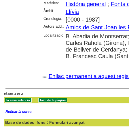
Matèries:
Història general
;
Fonts 
Àmbit:
Llívia
Cronologia:
[0000 - 1987]
Autors add.:
Amics de Sant Joan les 
Localització:
B. Abadia de Montserrat;
Carles Rahola (Girona); 
de Bellver de Cerdanya;
B. Francesc Caula (Sant
Enllaç permanent a aquest regis
pàgina 1 de 2
Refinar la cerca
Base de dades
fons : Formulari avançat