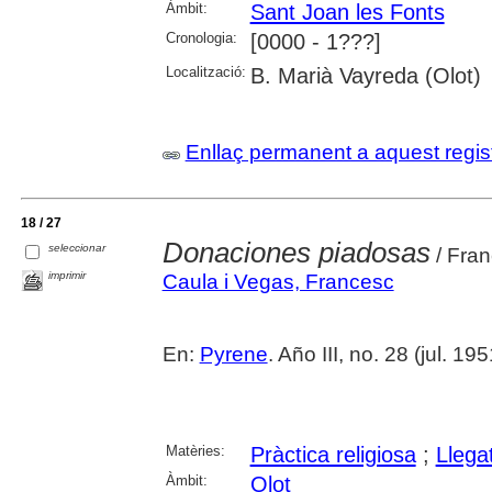
Àmbit:
Sant Joan les Fonts
Cronologia:
[0000 - 1???]
Localització:
B. Marià Vayreda (Olot)
Enllaç permanent a aquest regis
18 / 27
Donaciones piadosas
seleccionar
/ Fran
imprimir
Caula i Vegas, Francesc
En:
Pyrene
. Año III, no. 28 (jul. 19
Matèries:
Pràctica religiosa
;
Llega
Àmbit:
Olot