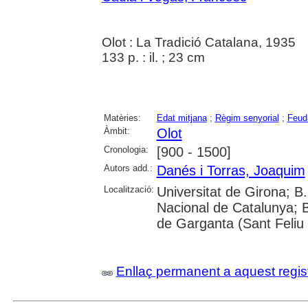
Olot : La Tradició Catalana, 1935
133 p. : il. ; 23 cm
Matèries:
Edat mitjana
;
Règim senyorial
;
Feud
Àmbit:
Olot
Cronologia:
[900 - 1500]
Autors add.:
Danés i Torras, Joaquim
Localització:
Universitat de Girona; B
Nacional de Catalunya; B
de Garganta (Sant Feliu 
Enllaç permanent a aquest regis