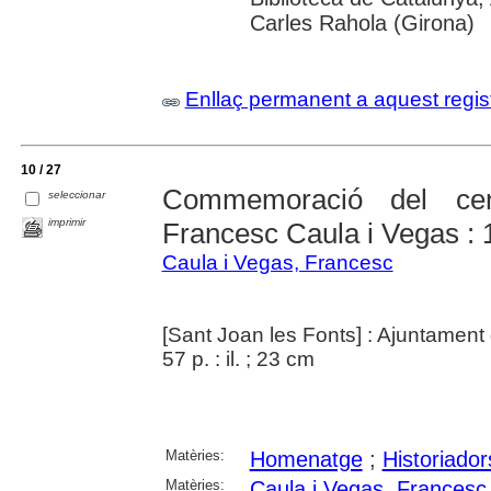
Carles Rahola (Girona)
Enllaç permanent a aquest regis
10 / 27
Commemoració del cen
seleccionar
imprimir
Francesc Caula i Vegas :
Caula i Vegas, Francesc
[Sant Joan les Fonts] : Ajuntament
57 p. : il. ; 23 cm
Matèries:
Homenatge
;
Historiador
Matèries:
Caula i Vegas, Francesc