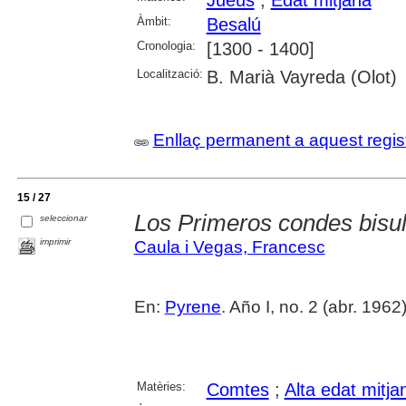
Àmbit:
Besalú
Cronologia:
[1300 - 1400]
Localització:
B. Marià Vayreda (Olot)
Enllaç permanent a aquest regis
15 / 27
Los Primeros condes bisu
seleccionar
imprimir
Caula i Vegas, Francesc
En:
Pyrene
. Año I, no. 2 (abr. 1962
Matèries:
Comtes
;
Alta edat mitja