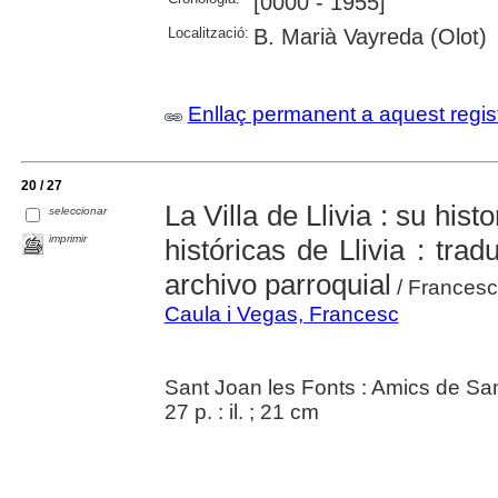
[0000 - 1955]
Localització:
B. Marià Vayreda (Olot)
Enllaç permanent a aquest regis
20 / 27
La Villa de Llivia : su his
seleccionar
imprimir
históricas de Llivia : trad
archivo parroquial
/ Francesc
Caula i Vegas, Francesc
Sant Joan les Fonts : Amics de Sa
27 p. : il. ; 21 cm