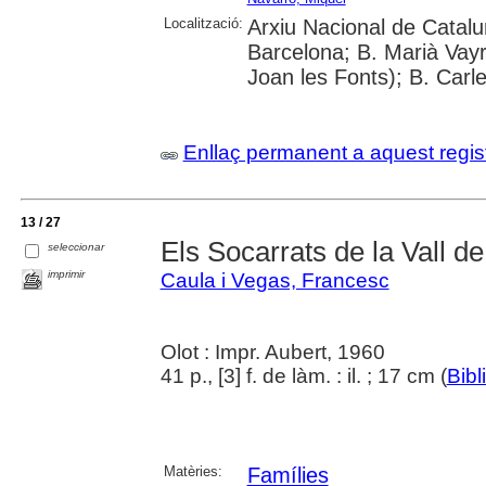
Localització:
Arxiu Nacional de Catalun
Barcelona; B. Marià Vayr
Joan les Fonts); B. Carl
Enllaç permanent a aquest regis
13 / 27
Els Socarrats de la Vall d
seleccionar
imprimir
Caula i Vegas, Francesc
Olot : Impr. Aubert, 1960
41 p., [3] f. de làm. : il. ; 17 cm (
Bibl
Matèries:
Famílies