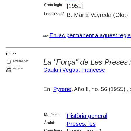
Cronologia:
[1951]
Localització:
B. Marià Vayreda (Olot)
Enllaç permanent a aquest regis
19 / 27
La "Força" de Les Preses
seleccionar
/
imprimir
Caula i Vegas, Francesc
En:
Pyrene
. Año II, no. 56 (1955) 
Matèries:
Història general
Àmbit:
Preses, les
Cronologia: