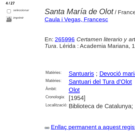
4 / 27
Santa María de Olot
seleccionar
/ Franc
imprimir
Caula i Vegas, Francesc
En:
265996
Certamen literario y a
Tura
. Lérida : Academia Mariana, 
Matèries:
Santuaris
;
Devoció mar
Matèries:
Santuari del Tura d'Olot
Àmbit:
Olot
Cronologia:
[1954]
Localització:
Biblioteca de Catalunya;
Enllaç permanent a aquest regis