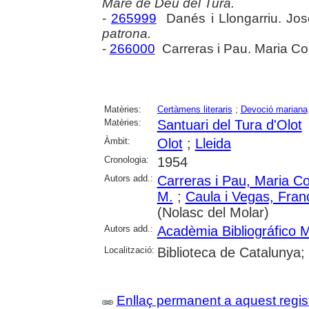
Mare de Déu del Tura.
-
265999
Danés i Llongarriu. Jo
patrona.
-
266000
Carreras i Pau. Maria C
Matèries:
Certàmens literaris
;
Devoció mariana
Matèries:
Santuari del Tura d'Olot
Àmbit:
Olot
;
Lleida
Cronologia:
1954
Autors add.:
Carreras i Pau, Maria C
M.
;
Caula i Vegas, Fran
(Nolasc del Molar)
Autors add.:
Acadèmia Bibliográfico M
Localització:
Biblioteca de Catalunya;
Enllaç permanent a aquest regis