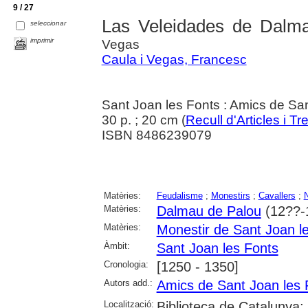
9 / 27
Las Veleidades de Dalma
seleccionar
imprimir
Vegas
Caula i Vegas, Francesc
Sant Joan les Fonts : Amics de Sa
30 p. ; 20 cm (
Recull d'Articles i Tr
ISBN 8486239079
Matèries:
Feudalisme
;
Monestirs
;
Cavallers
;
Matèries:
Dalmau de Palou
(12??-
Matèries:
Monestir de Sant Joan l
Àmbit:
Sant Joan les Fonts
Cronologia:
[1250 - 1350]
Autors add.:
Amics de Sant Joan les 
Localització:
Biblioteca de Catalunya;