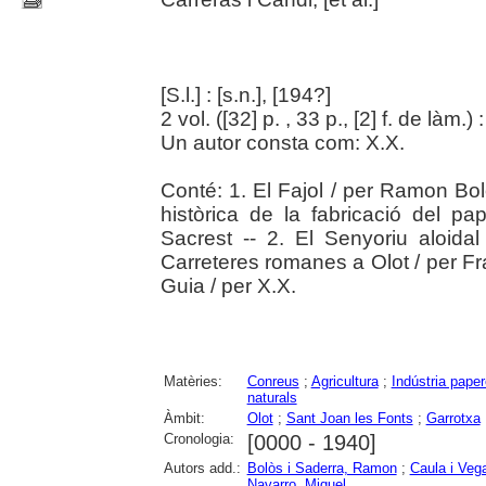
[S.l.] : [s.n.], [194?]
2 vol. ([32] p. , 33 p., [2] f. de làm.) :
Un autor consta com: X.X.
Conté: 1. El Fajol / per Ramon Bo
històrica de la fabricació del p
Sacrest -- 2. El Senyoriu aloida
Carreteres romanes a Olot / per Fr
Guia / per X.X.
Matèries:
Conreus
;
Agricultura
;
Indústria paper
naturals
Àmbit:
Olot
;
Sant Joan les Fonts
;
Garrotxa
Cronologia:
[0000 - 1940]
Autors add.:
Bolòs i Saderra, Ramon
;
Caula i Veg
Navarro, Miquel