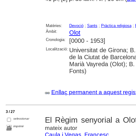
Matèries:
Devoció
;
Sants
;
Pràctica religiosa
;
Àmbit:
Olot
Cronologia:
[0000 - 1953]
Localització:
Universitat de Girona; B.
de la Ciutat de Barcelon
Marià Vayreda (Olot); B.
Fonts)
Enllaç permanent a aquest regis
3 / 27
El Règim senyorial a Olo
seleccionar
imprimir
mateix autor
Caula i Vegas, Francesc