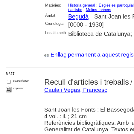
Matèries:
Història general
;
Esglésies parroquial
i artístic
;
Molins fariners
Àmbit:
Begudà
- Sant Joan les 
Cronologia:
[0000 - 1930]
Localització:
Biblioteca de Catalunya;
Enllaç permanent a aquest regis
8 / 27
Recull d'articles i treballs
seleccionar
/ 
imprimir
Caula i Vegas, Francesc
Sant Joan les Fonts : El Bassego
4 vol. : il. ; 21 cm
Referències bibliogràfiques. Amb la
Generalitat de Catalunya. Textos en 