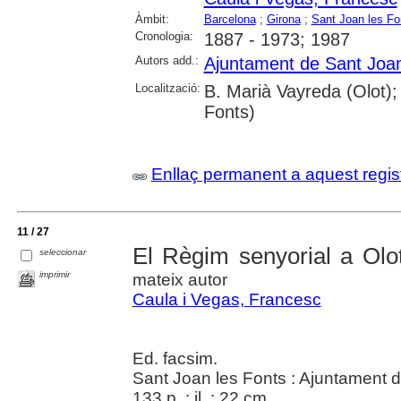
Àmbit:
Barcelona
;
Girona
;
Sant Joan les Fo
Cronologia:
1887 - 1973; 1987
Autors add.:
Ajuntament de Sant Joan
Localització:
B. Marià Vayreda (Olot);
Fonts)
Enllaç permanent a aquest regis
11 / 27
El Règim senyorial a Olo
seleccionar
imprimir
mateix autor
Caula i Vegas, Francesc
Ed. facsim.
Sant Joan les Fonts : Ajuntament d
133 p. : il. ; 22 cm