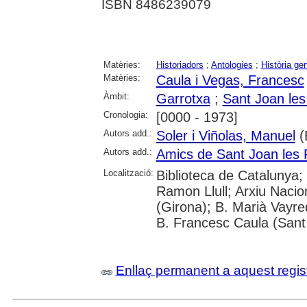
ISBN 8486239079
Matèries:
Historiadors
;
Antologies
;
Història ge
Matèries:
Caula i Vegas, Francesc
Àmbit:
Garrotxa
;
Sant Joan les
Cronologia:
[0000 - 1973]
Autors add.:
Soler i Viñolas, Manuel
(
Autors add.:
Amics de Sant Joan les 
Localització:
Biblioteca de Catalunya; 
Ramon Llull; Arxiu Nacio
(Girona); B. Marià Vayre
B. Francesc Caula (Sant
Enllaç permanent a aquest regis