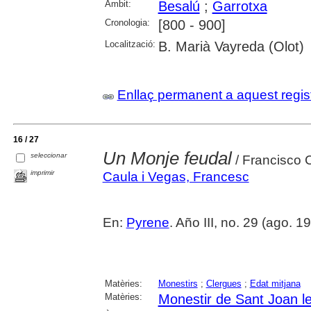
Àmbit:
Besalú
;
Garrotxa
Cronologia:
[800 - 900]
Localització:
B. Marià Vayreda (Olot)
Enllaç permanent a aquest regis
16 / 27
Un Monje feudal
seleccionar
/ Francisco 
imprimir
Caula i Vegas, Francesc
En:
Pyrene
. Año III, no. 29 (ago. 1
Matèries:
Monestirs
;
Clergues
;
Edat mitjana
Matèries:
Monestir de Sant Joan l