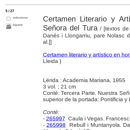
5 / 27
Certamen Literario y Ar
seleccionar
imprimir
Señora del Tura
/ [textos d
Danés i Llongarriu, pare Nolasc d
al.]]
Certamen literario y artístico en h
Lleida )
Lérida : Academia Mariana, 1955
3 vol. ; 21 cm
Conté: Tercera Parte. Nuestra Seño
superior de la portada: Pontificia 
Conté:
-
265997
Caula i Vegas. Francesc
-
265998
Rebull i Muntanyola. Da