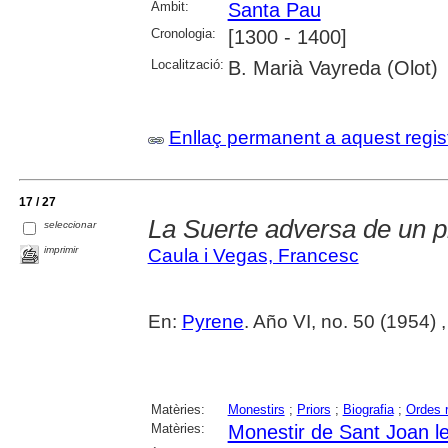
Àmbit:
Santa Pau
Cronologia:
[1300 - 1400]
Localització:
B. Marià Vayreda (Olot)
Enllaç permanent a aquest regis
17 / 27
La Suerte adversa de un p
seleccionar
imprimir
Caula i Vegas, Francesc
En:
Pyrene
. Año VI, no. 50 (1954) 
Matèries:
Monestirs
;
Priors
;
Biografia
;
Ordes r
Matèries:
Monestir de Sant Joan l