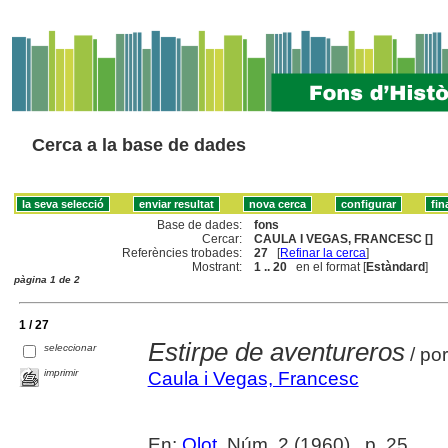
Cerca a la base de dades
Base de dades:
fons
Cercar:
CAULA I VEGAS, FRANCESC []
Referències trobades:
27
[
Refinar la cerca
]
Mostrant:
1 .. 20
en el format [
Estàndard
]
pàgina 1 de 2
1 / 27
Estirpe de aventureros
seleccionar
/ po
imprimir
Caula i Vegas, Francesc
En:
Olot
, Núm. 2 (1960) , p. 25