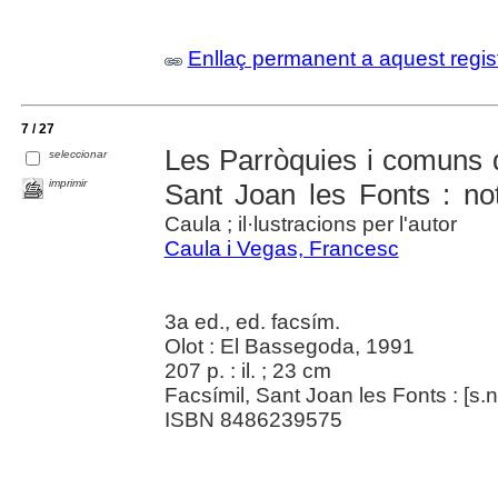
Enllaç permanent a aquest regis
7 / 27
Les Parròquies i comuns 
seleccionar
imprimir
Sant Joan les Fonts : not
Caula ; il·lustracions per l'autor
Caula i Vegas, Francesc
3a ed., ed. facsím.
Olot : El Bassegoda, 1991
207 p. : il. ; 23 cm
Facsímil, Sant Joan les Fonts : [s.n
ISBN 8486239575