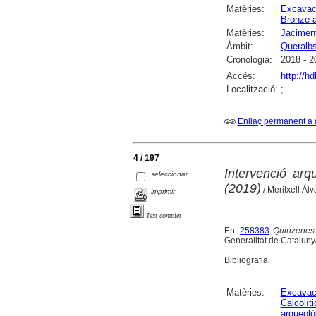
Matèries:
Excavac
Bronze a
Matèries:
Jaciment
Àmbit:
Queralb
Cronologia:
2018 - 2
Accés:
http://h
Localització:
;
Enllaç permanent a 
4 / 197
Intervenció ar
seleccionar
(2019)
/ Meritxell Ál
imprimir
Text complet
En:
258383
Quinzenes 
Generalitat de Catalunya
Bibliografia.
Matèries:
Excavac
Calcolíti
arqueolò