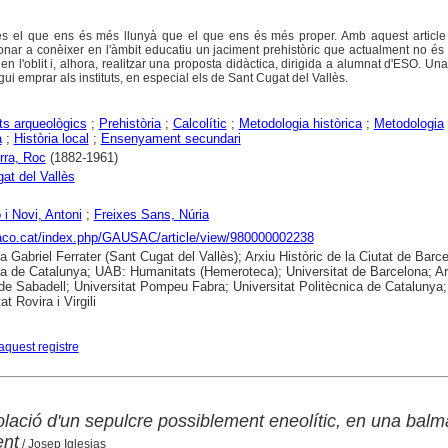
és el que ens és més llunyà que el que ens és més proper. Amb aquest articl
onar a conèixer en l'àmbit educatiu un jaciment prehistòric que actualment no és v
 en l'oblit i, alhora, realitzar una proposta didàctica, dirigida a alumnat d'ESO. Un
gui emprar als instituts, en especial els de Sant Cugat del Vallès.
s arqueològics
;
Prehistòria
;
Calcolític
;
Metodologia històrica
;
Metodologia
a
;
Història local
;
Ensenyament secundari
rra, Roc
(1882-1961)
at del Vallès
 i Novi, Antoni
;
Freixes Sans, Núria
raco.cat/index.php/GAUSAC/article/view/980000002238
ca Gabriel Ferrater (Sant Cugat del Vallès); Arxiu Històric de la Ciutat de Barc
ca de Catalunya; UAB: Humanitats (Hemeroteca); Universitat de Barcelona; Ar
 de Sabadell; Universitat Pompeu Fabra; Universitat Politècnica de Catalunya;
at Rovira i Virgili
aquest registre
olació d'un sepulcre possiblement eneolític, en una balm
ent
/ Josep Iglesias