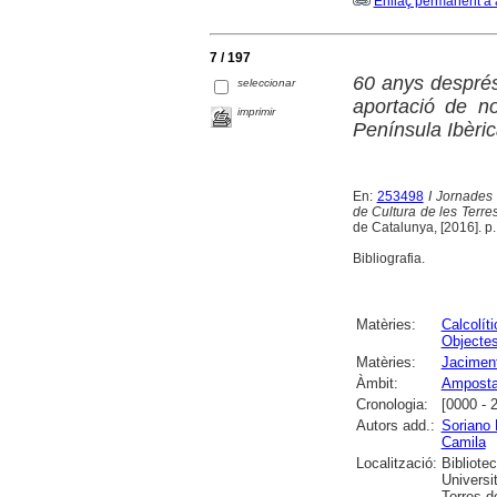
Enllaç permanent a 
7 / 197
60 anys després
seleccionar
aportació de n
imprimir
Península Ibèri
En:
253498
I Jornades 
de Cultura de les Terres
de Catalunya, [2016]. p. 
Bibliografia.
Matèries:
Calcolíti
Objectes
Matèries:
Jaciment
Àmbit:
Ampost
Cronologia:
[0000 - 
Autors add.:
Soriano 
Camila
Localització:
Bibliote
Universit
Torres de