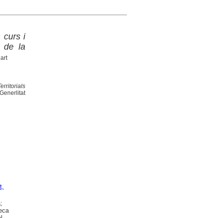
 curs i
 de la
art
rritorials
Generlitat
t,
;
teca
l