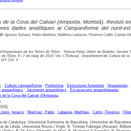
aquest registre
 de la Cova del Calvari (Amposta, Montsià). Revisió en
oves dades analítiques al Campaniforme del nord-est
ca
/ Ignacio Soriano, Pablo Martínez, Matthieu Labaune, Florence Cattin, Camila Oli
d'Arqueologia de les Terres de l'Ebre : Tortosa-Palau Oliver de Boteller, Serveis Te
 de l'Ebre, 6 i 7 de maig de 2016. Vol. I
. [Tortosa] : Departament de Cultura de la 
107-118 : il
c
;
Cultura campaniforme
;
Prehistòria
;
Estructures funeràries
;
Arqueologia
;
 arqueològics
;
Jaciments arqueològics
;
Excavacions arqueològiques
 de la Cova del Calvari d'Amposta
a
2016]
Llopis, Ignacio
;
Martínez, Pablo
;
Labaune, Matthieu
;
Cattin, Florence
;
Oliar
ca de Catalunya; Universitat Autònoma de Barcelona; Universitat de Barcelona
at de Lleida; Universitat Rovira i Virgili; B. Trinitari Fabregat (Alcanar); Biblio
 l'Aldea; B. Dr. Frias (l'Ametlla de Mar); B. Municipal (L'Ampolla); B. Municipa