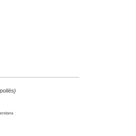
pollès)
rsitaria :