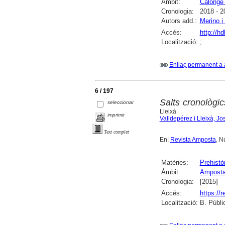
Àmbit:
Calonge 
Cronologia:
2018 - 2
Autors add.:
Merino i 
Accés:
http://h
Localització:
;
Enllaç permanent a 
6 / 197
Salts cronològic
seleccionar
Lleixà
imprimir
Valldepérez i Lleixà, Jo
Text complet
En:
Revista Amposta
, N
Matèries:
Prehistò
Àmbit:
Ampost
Cronologia:
[2015]
Accés:
https://
Localització:
B. Públi