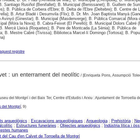
B. Santiago Rusiñol (Benifallet); B. Municipal (Benissanet); B. Guillem de Su
s); B. Pública de Corbera d'Ebre; B. Delta de l'Ebre (Deltebre); B. Centre de 
rella); B. Artur Bladé i Desumvila (Flix); B. Dr. Mn. Joan Baptista Manyà (Gan
 Avinyó (Ginestar); B. Municipal (Masdenverge); B. Pública Comarcal (Mora d
ipal (Móra la Nova); B. Cabra-Feixet (El Perelló); B. Municipal Dolors Cabré (
 B. Mercè Lleixà (Roquetes); B. Pere de Montcada (La Sènia); B. Pública de
a; B. Mestre Cabré (Tivissa); Biblioteca Marcel·lí Domingo (Tortosa); B. Popu
na)
aquest registre
et : un enterrament del neolític
/ [Enriqueta Pons, Assumpció Tole
useu del Montgrí i del Baix Ter, Centre d'Estudis i Arxiu : Ajuntament de Torroella d
 del Montgrí
, 9)
s arqueològics
;
Excavacions arqueològiques
;
Arqueologia
;
Prehistòria
;
Neo
lcolític
;
Estructures funeràries
;
Objectes arqueològics
;
Indústria lítica i òss
estes humanes
 del Cau d'en Calvet de Torroella de Montgrí