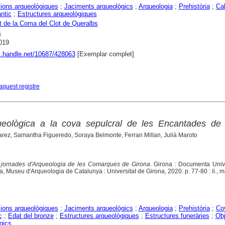
ions arqueològiques
;
Jaciments arqueològics
;
Arqueologia
;
Prehistòria
;
Cal
ntic
;
Estructures arqueològiques
 de la Coma del Clot de Queralbs
s
019
dl.handle.net/10687/428063
[Exemplar complet]
aquest registre
queològica a la cova sepulcral de les Encantades de 
varez, Samantha Figueredo, Soraya Belmonte, Ferran Millan, Julià Maroto
jornades d'Arqueologia de les Comarques de Girona
. Girona : Documenta Unive
, Museu d'Arqueologia de Catalunya : Universitat de Girona, 2020. p. 77-80 : il., 
ions arqueològiques
;
Jaciments arqueològics
;
Arqueologia
;
Prehistòria
;
Co
c
;
Edat del bronze
;
Estructures arqueològiques
;
Estructures funeràries
;
Ob
gics