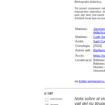
Bibliografia didàctica.
Tot sovint coneixem m
marcat dos objectius: d
que, per tant, pot caure
d'estudi local que es pu
Matèries:
Jaciment
didàctic
Matèries:
Codó Se
Àmbit:
Sant Cug
Cronologia:
[2024]
Autors add.:
Bardavio
Accés:
https://
Localització:
Bibliote
Bibliote
Històric
Universit
Enllaç permanent a 
2 / 197
Nota sobre al vi
seleccionar
vall del riu Brug
imprimir