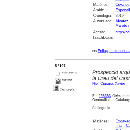
Matèries:
Cova de 
Àmbit:
Esponel
Cronologia:
2019
Autors add.:
Alvarez,
Maroto i
Accés:
http://h
Localització:
;
Enllaç permanent a 
5 / 197
Prospecció arqu
seleccionar
la Creu del Cas
imprimir
Niell Ciurana, Xavier
Text complet
En:
258383
Quinzenes 
Generalitat de Catalunya
Bibliografia.
Matèries:
Excavac
final
;
Ca