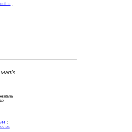
colític
;
Martís
rsitaria :
map
ves
;
jectes