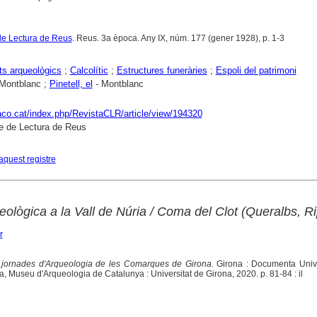
de Lectura de Reus
. Reus. 3a època. Any IX, núm. 177 (gener 1928), p. 1-3
s arqueològics
;
Calcolític
;
Estructures funeràries
;
Espoli del patrimoni
Montblanc ;
Pinetell, el
- Montblanc
raco.cat/index.php/RevistaCLR/article/view/194320
e de Lectura de Reus
aquest registre
eològica a la Vall de Núria / Coma del Clot (Queralbs, Ri
r
jornades d'Arqueologia de les Comarques de Girona
. Girona : Documenta Unive
, Museu d'Arqueologia de Catalunya : Universitat de Girona, 2020. p. 81-84 : il