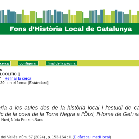
ns
LCOLITIC []
7
[
Refinar la cerca
]
. 20
en el format [
Estàndard
]
ria a les aules des de la història local i l'estudi de c
tic de la cova de la Torre Negra a l'Ötzi, l'Home de Gel
/ S
 Novi, Núria Freixes Sans
del Vallès, núm. 57 (2024) , p. 153-164 : il. (
Didàctica i medi local
)