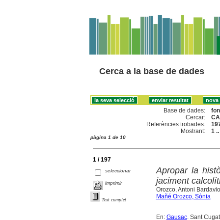
Cerca a la base de dades
Base de dades:
fo
Cercar:
CA
Referències trobades:
19
Mostrant:
1 .
pàgina 1 de 10
1 / 197
Apropar la histò
seleccionar
jaciment calcolí
imprimir
Orozco, Antoni Bardavio
Mañé Orozco, Sònia
Text complet
En:
Gausac
. Sant Cugat 