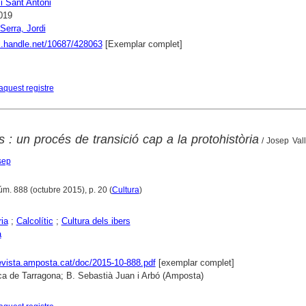
i Sant Antoni
019
Serra, Jordi
dl.handle.net/10687/428063
[Exemplar complet]
aquest registre
s : un procés de transició cap a la protohistòria
/ Josep Val
sep
úm. 888 (octubre 2015), p. 20 (
Cultura
)
ria
;
Calcolític
;
Cultura dels ibers
a
revista.amposta.cat/doc/2015-10-888.pdf
[exemplar complet]
ca de Tarragona; B. Sebastià Juan i Arbó (Amposta)