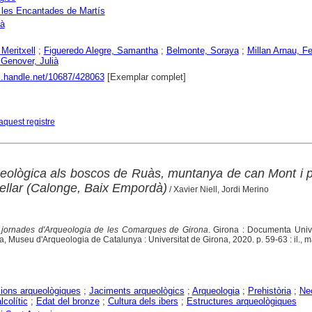
les Encantades de Martís
là
 Meritxell
;
Figueredo Alegre, Samantha
;
Belmonte, Soraya
;
Millan Arnau, Fe
 Genover, Julià
dl.handle.net/10687/428063
[Exemplar complet]
aquest registre
eològica als boscos de Ruàs, muntanya de can Mont i 
tellar (Calonge, Baix Empordà)
/ Xavier Niell, Jordi Merino
jornades d'Arqueologia de les Comarques de Girona
. Girona : Documenta Unive
, Museu d'Arqueologia de Catalunya : Universitat de Girona, 2020. p. 59-63 : il., 
ions arqueològiques
;
Jaciments arqueològics
;
Arqueologia
;
Prehistòria
;
Neo
lcolític
;
Edat del bronze
;
Cultura dels ibers
;
Estructures arqueològiques