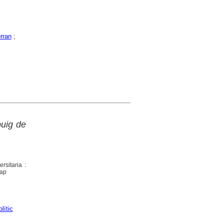
rran
;
puig de
rsitaria :
map
lític