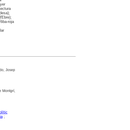
nyer
Lectura
desa);
'Ebre);
Riba-roja
lar
do, Josep
e Montgrí,
lític
ia
;