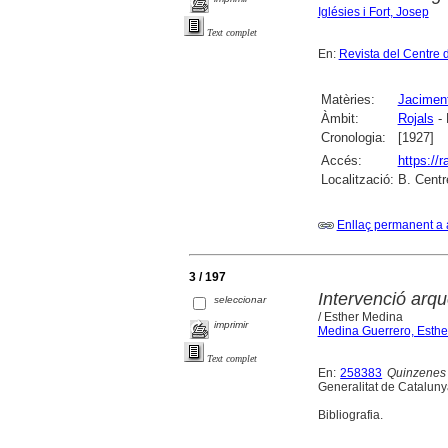
Iglésies i Fort, Josep
Text complet
En:
Revista del Centre 
Matèries:
Jaciment
Àmbit:
Rojals
- 
Cronologia:
[1927]
Accés:
https://
Localització:
B. Centr
Enllaç permanent a 
3 / 197
Intervenció arqu
seleccionar
/ Esther Medina
imprimir
Medina Guerrero, Esthe
Text complet
En:
258383
Quinzenes 
Generalitat de Catalunya
Bibliografia.