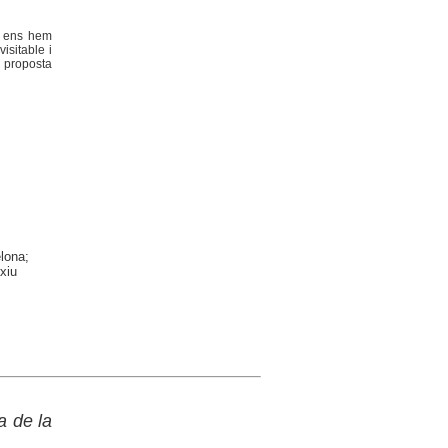
e ens hem
isitable i
a proposta
elona;
xiu
a de la