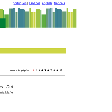
português
|
español
|
english
|
français
|
anar a la pàgina
as. Del
ònia Mañé