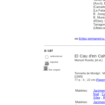
(Ascó); 
(Camarle
(La Fata
B. Josep
B. Munic
d'Ebre);
Tarragon
(Ulldeco
Enllaç permanent a 
8 / 197
El Cau d'en Calv
seleccionar
Manuel Rueda, [et al.]
imprimir
Text complet
Torroella de Montgrí : M
[1989]
77 p. : il. ; 22 cm (
Papers
Matèries:
Jaciment
final
;
Ca
Sílex
;
R
Matèries:
Jaciment