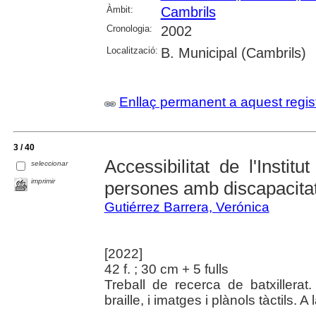
Àmbit:
Cambrils
Cronologia:
2002
Localització:
B. Municipal (Cambrils)
Enllaç permanent a aquest regis
3 / 40
Accessibilitat de l'Instit
seleccionar
imprimir
persones amb discapacitat
Gutiérrez Barrera, Verónica
[2022]
42 f. ; 30 cm + 5 fulls
Treball de recerca de batxillerat
braille, i imatges i plànols tàctils. 