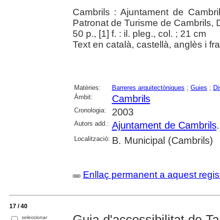
Cambrils : Ajuntament de Cambri
Patronat de Turisme de Cambrils,
50 p., [1] f. : il. pleg., col. ; 21 cm
Text en català, castellà, anglès i fr
Matèries:
Barreres arquitectòniques
;
Guies
;
Di
Àmbit:
Cambrils
Cronologia:
2003
Autors add.:
Ajuntament de Cambrils
Localització:
B. Municipal (Cambrils)
Enllaç permanent a aquest regis
17 / 40
Guia d'accessibilitat de T
seleccionar