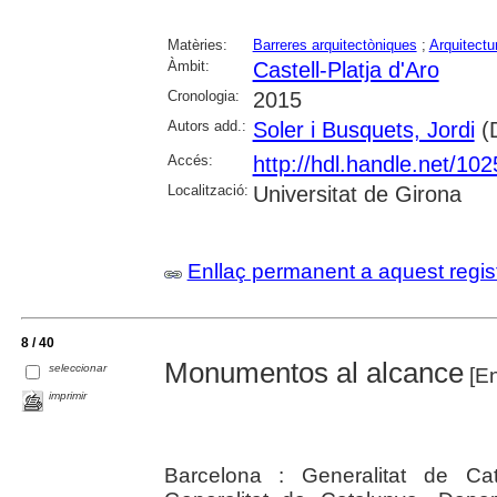
Matèries:
Barreres arquitectòniques
;
Arquitectu
Àmbit:
Castell-Platja d'Aro
Cronologia:
2015
Autors add.:
Soler i Busquets, Jordi
(D
Accés:
http://hdl.handle.net/10
Localització:
Universitat de Girona
Enllaç permanent a aquest regis
8 / 40
Monumentos al alcance
seleccionar
[En
imprimir
Barcelona : Generalitat de Ca