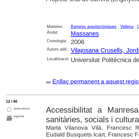
Matèries:
Barreres arquitectòniques
;
Vellesa
;
Àmbit:
Massanes
Cronologia:
2006
Autors add.:
Vilajosana Crusells, Jord
Localització:
Universitat Politècnica 
Enllaç permanent a aquest regis
12 / 40
Accessibilitat a Manresa
seleccionar
imprimir
sanitàries, socials i cultura
Marta Vilanova Vilà, Francesc 
Eudald Busquets Icart, Francesc F