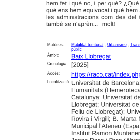
hem fet i què no, i per què? ¿Què
què ens hem equivocat i què hem a
les administracions com des del t
també se n'aprèn... i molt!
Matèries:
Mobilitat territorial
;
Urbanisme
;
Tran
públic
Àmbit:
Baix Llobregat
Cronologia:
[2025]
Accés:
https://raco.cat/index.p
Localització:
Universitat de Barcelon
Humanitats (Hemeroteca);
Catalunya; Universitat d
Llobregat; Universitat de
Feliu de Llobregat); Uni
Rovira i Virgili; B. Mart
Municipal l'Ateneu (Espar
Institut Ramon Muntaner;