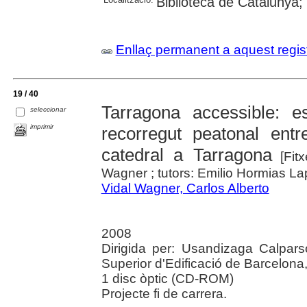
Biblioteca de Catalunya;
Enllaç permanent a aquest regis
19 / 40
Tarragona accessible: est
seleccionar
imprimir
recorregut peatonal ent
catedral a Tarragona
[Fitx
Wagner ; tutors: Emilio Hormias L
Vidal Wagner, Carlos Alberto
2008
Dirigida per: Usandizaga Calpars
Superior d'Edificació de Barcelona
1 disc òptic (CD-ROM)
Projecte fi de carrera.