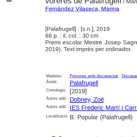
voreres de Palafrugell
/ Mar
Fernàndez Vilaseca, Marina
[Palafrugell] : [s.n.], 2019
66 p. : il. col. ; 30 cm
Premi escolar Mestre Josep Sagr
2019). Text imprès per ordinador.
Matèries:
Persones amb discapacitat
;
Discapac
Àmbit:
Palafrugell
Cronologia:
[2019]
Autors add.:
Dobney, Zoë
Autors add.:
IES Frederic Martí i Carr
Localització:
B. Popular (Palafrugell)