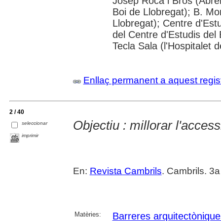
Josep Roca i Bros (Abrer
Boi de Llobregat); B. Mo
Llobregat); Centre d'Estu
del Centre d'Estudis del 
Tecla Sala (l'Hospitalet 
Enllaç permanent a aquest regis
2 / 40
Objectiu : millorar l'access
seleccionar
imprimir
En:
Revista Cambrils
. Cambrils. 3a
Matèries:
Barreres arquitectònique