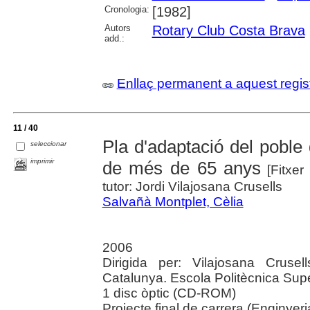
Cronologia:
[1982]
Autors
Rotary Club Costa Brava
add.:
Enllaç permanent a aquest regis
11 / 40
Pla d'adaptació del poble
seleccionar
imprimir
de més de 65 anys
[Fitxer 
tutor: Jordi Vilajosana Crusells
Salvañà Montplet, Cèlia
2006
Dirigida per: Vilajosana Crusell
Catalunya. Escola Politècnica Supe
1 disc òptic (CD-ROM)
Projecte final de carrera (Enginyer