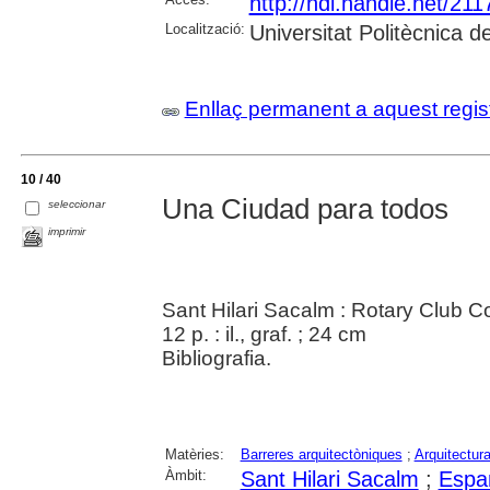
http://hdl.handle.net/21
Localització:
Universitat Politècnica 
Enllaç permanent a aquest regis
10 / 40
Una Ciudad para todos
seleccionar
imprimir
Sant Hilari Sacalm : Rotary Club C
12 p. : il., graf. ; 24 cm
Bibliografia.
Matèries:
Barreres arquitectòniques
;
Arquitectur
Àmbit:
Sant Hilari Sacalm
;
Espa