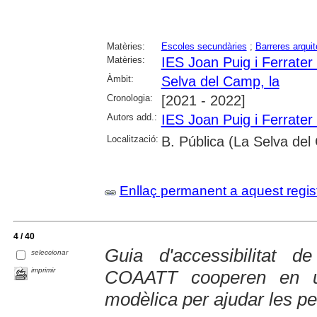
Matèries:
Escoles secundàries
;
Barreres arqui
Matèries:
IES Joan Puig i Ferrater
Àmbit:
Selva del Camp, la
Cronologia:
[2021 - 2022]
Autors add.:
IES Joan Puig i Ferrater
Localització:
B. Pública (La Selva de
Enllaç permanent a aquest regis
4 / 40
Guia d'accessibilitat 
seleccionar
imprimir
COAATT cooperen en un
modèlica per ajudar les p