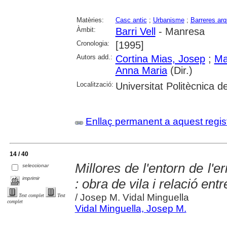
Matèries:
Casc antic
;
Urbanisme
;
Barreres arq
Àmbit:
Barri Vell
- Manresa
Cronologia:
[1995]
Autors add.:
Cortina Mias, Josep
;
Ma
Anna Maria
(Dir.)
Localització:
Universitat Politècnica 
Enllaç permanent a aquest regis
14 / 40
Millores de l'entorn de l'e
seleccionar
imprimir
: obra de vila i relació ent
/ Josep M. Vidal Minguella
Text complet
Text
complet
Vidal Minguella, Josep M.