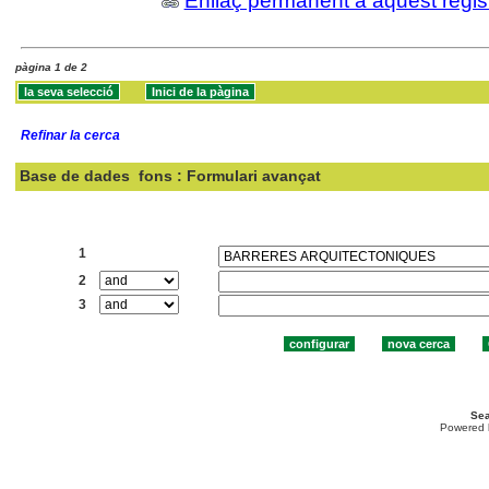
Enllaç permanent a aquest regis
pàgina 1 de 2
Refinar la cerca
Base de dades
fons : Formulari avançat
Cercar:
1
2
3
Sea
Powered