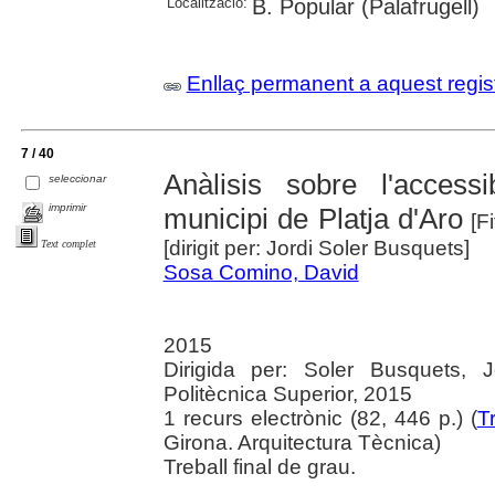
Localització:
B. Popular (Palafrugell)
Enllaç permanent a aquest regis
7 / 40
Anàlisis sobre l'accessi
seleccionar
imprimir
municipi de Platja d'Aro
[Fi
[dirigit per: Jordi Soler Busquets]
Text complet
Sosa Comino, David
2015
Dirigida per: Soler Busquets, J
Politècnica Superior, 2015
1 recurs electrònic (82, 446 p.) (
T
Girona. Arquitectura Tècnica)
Treball final de grau.