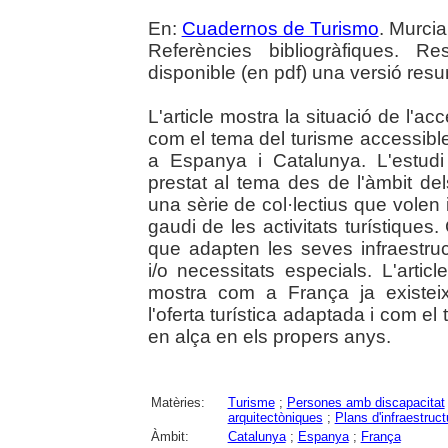
En:
Cuadernos de Turismo
. Murcia
Referències bibliogràfiques. 
disponible (en pdf) una versió resum
L'article mostra la situació de l'acc
com el tema del turisme accessible 
a Espanya i Catalunya. L'estud
prestat al tema des de l'àmbit de
una sèrie de col·lectius que volen i
gaudi de les activitats turístiques
que adapten les seves infraestruc
i/o necessitats especials. L'arti
mostra com a França ja existei
l'oferta turística adaptada i com e
en alça en els propers anys.
Matèries:
Turisme
;
Persones amb discapacitat
arquitectòniques
;
Plans d'infraestruct
Àmbit:
Catalunya
;
Espanya
;
França