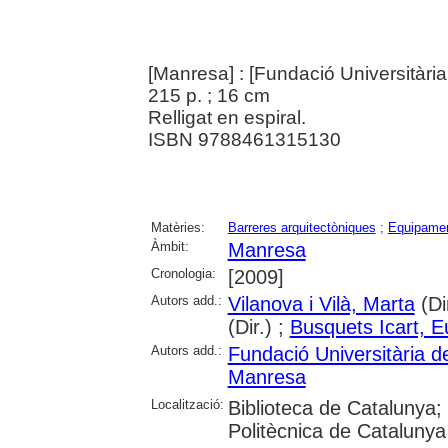
[Manresa] : [Fundació Universitàri
215 p. ; 16 cm
Relligat en espiral.
ISBN 9788461315130
Matèries:
Barreres arquitectòniques
;
Equipamen
Àmbit:
Manresa
Cronologia:
[2009]
Autors add.:
Vilanova i Vilà, Marta
(Di
(Dir.) ;
Busquets Icart, E
Autors add.:
Fundació Universitària d
Manresa
Localització:
Biblioteca de Catalunya; 
Politècnica de Catalunya