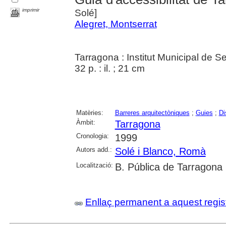
imprimir
Solé]
Alegret, Montserrat
Tarragona : Institut Municipal de S
32 p. : il. ; 21 cm
Matèries:
Barreres arquitectòniques
;
Guies
;
Di
Àmbit:
Tarragona
Cronologia:
1999
Autors add.:
Solé i Blanco, Romà
Localització:
B. Pública de Tarragona
Enllaç permanent a aquest regis