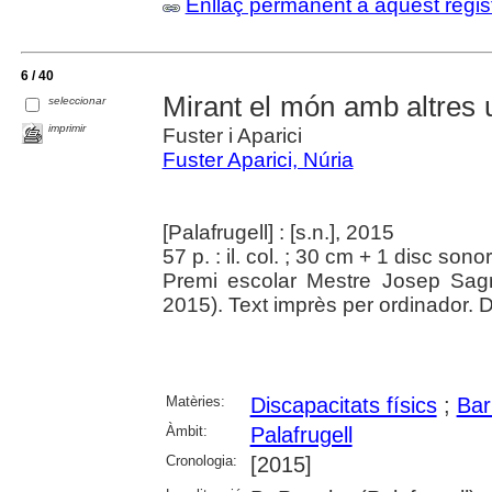
Enllaç permanent a aquest regis
6 / 40
Mirant el món amb altres ul
seleccionar
imprimir
Fuster i Aparici
Fuster Aparici, Núria
[Palafrugell] : [s.n.], 2015
57 p. : il. col. ; 30 cm + 1 disc sono
Premi escolar Mestre Josep Sag
2015). Text imprès per ordinador.
Matèries:
Discapacitats físics
;
Bar
Àmbit:
Palafrugell
Cronologia:
[2015]