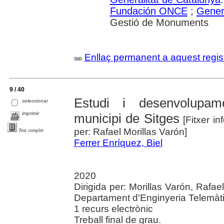
Fundación ONCE
;
Genera
Gestió de Monuments
Enllaç permanent a aquest regis
9 / 40
Estudi i desenvolupame
seleccionar
imprimir
municipi de Sitges
[Fitxer in
per: Rafael Morillas Varón]
Text complet
Ferrer Enríquez, Biel
2020
Dirigida per: Morillas Varón, Rafae
Departament d'Enginyeria Telemàt
1 recurs electrònic
Treball final de grau.