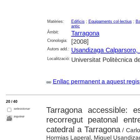
Matèries:
Edificis
;
Equipaments col·lectius
;
Ba
antic
Àmbit:
Tarragona
Cronologia:
[2008]
Autors add.:
Usandizaga Calparsoro, 
Localització:
Universitat Politècnica 
Enllaç permanent a aquest regis
20 / 40
Tarragona accessible: est
seleccionar
imprimir
recorregut peatonal ent
catedral a Tarragona
/ Carlo
Hormias Laperal, Miguel Usandiza