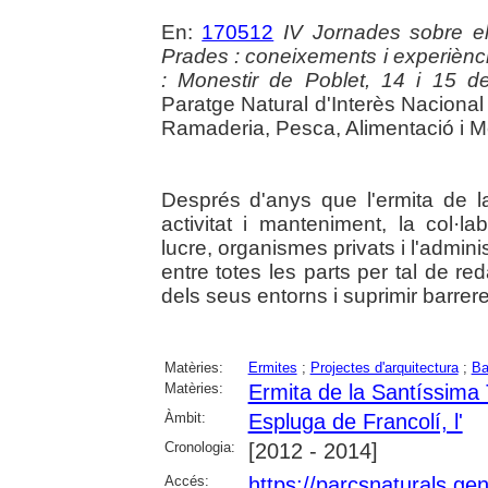
En:
170512
IV Jornades sobre e
Prades : coneixements i experiènci
: Monestir de Poblet, 14 i 15 
Paratge Natural d'Interès Nacional
Ramaderia, Pesca, Alimentació i M
Després d'anys que l'ermita de la
activitat i manteniment, la col·l
lucre, organismes privats i l'admini
entre totes les parts per tal de re
dels seus entorns i suprimir barrer
Matèries:
Ermites
;
Projectes d'arquitectura
;
Ba
Matèries:
Ermita de la Santíssima T
Àmbit:
Espluga de Francolí, l'
Cronologia:
[2012 - 2014]
Accés:
https://parcsnaturals.ge