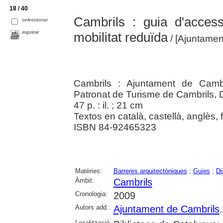
18 / 40
Cambrils : guia d'acces
seleccionar
imprimir
mobilitat reduïda
/ [Ajuntamen
Cambrils : Ajuntament de Cambr
Patronat de Turisme de Cambrils,
47 p. : il. ; 21 cm
Textos en català, castellà, anglès,
ISBN 84-92465323
Matèries:
Barreres arquitectòniques
;
Guies
;
Di
Àmbit:
Cambrils
Cronologia:
2009
Autors add.:
Ajuntament de Cambrils
Localització: