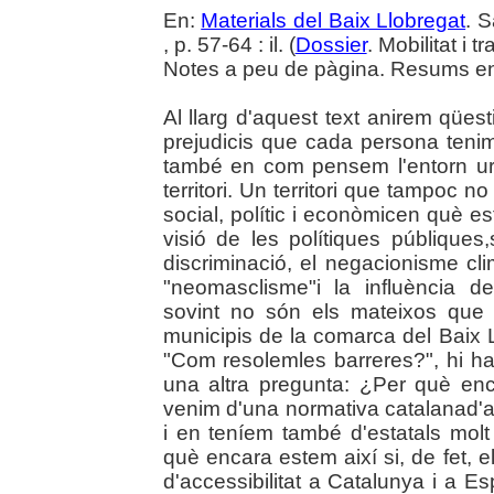
En:
Materials del Baix Llobregat
. 
, p. 57-64 : il. (
Dossier
. Mobilitat i 
Notes a peu de pàgina. Resums en 
Al llarg d'aquest text anirem qüest
prejudicis que cada persona teni
també en com pensem l'entorn urbà
territori. Un territori que tampoc n
social, polític i econòmicen què 
visió de les polítiques públiques
discriminació, el negacionisme c
"neomasclisme"i la influència 
sovint no són els mateixos que 
municipis de la comarca del Baix 
"Com resolemles barreres?", hi 
una altra pregunta: ¿Per què enc
venim d'una normativa catalanad'ac
i en teníem també d'estatals mol
què encara estem així si, de fet, 
d'accessibilitat a Catalunya i a 