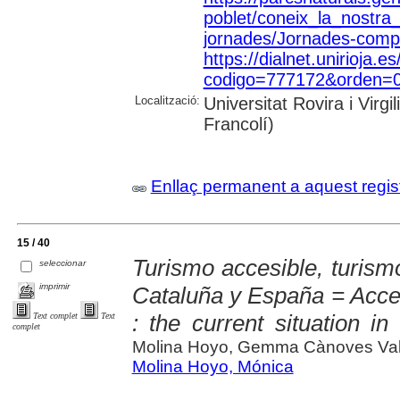
poblet/coneix_la_nostra
jornades/Jornades-compl
https://dialnet.unirioja.es
codigo=777172&orden=0&
Localització:
Universitat Rovira i Vir
Francolí)
Enllaç permanent a aquest regis
15 / 40
Turismo accesible, turismo
seleccionar
imprimir
Cataluña y España = Access
: the current situation i
Text complet
Text
complet
Molina Hoyo, Gemma Cànoves Val
Molina Hoyo, Mónica