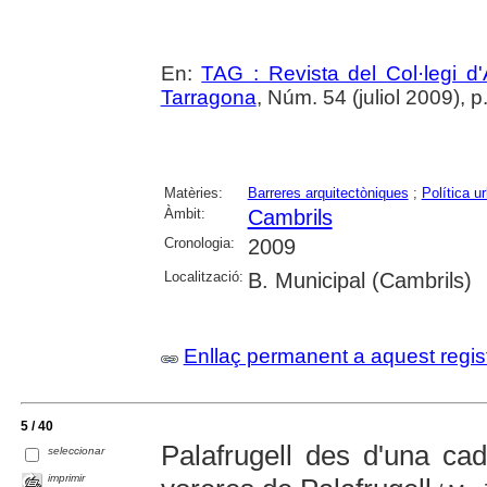
En:
TAG : Revista del Col·legi d'
Tarragona
, Núm. 54 (juliol 2009), p
Matèries:
Barreres arquitectòniques
;
Política u
Àmbit:
Cambrils
Cronologia:
2009
Localització:
B. Municipal (Cambrils)
Enllaç permanent a aquest regis
5 / 40
Palafrugell des d'una cad
seleccionar
imprimir