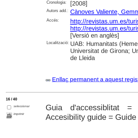
Cronologia:
[2008]
Autors add.:
Cànoves Valiente, Gem
Accés:
http://revistas.um.es/tur
http://revistas.um.es/tu
[Versió en anglès]
Localització:
UAB: Humanitats (Hemero
Universitat de Girona; Uni
de Lleida
Enllaç permanent a aquest regis
16 / 40
Guia d'accessiblitat 
seleccionar
imprimir
Accesibility guide = Guide