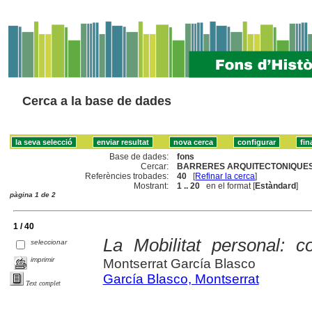
Cerca a la base de dades
Base de dades:
fons
Cercar:
BARRERES ARQUITECTONIQUES 
Referències trobades:
40
[
Refinar la cerca
]
Mostrant:
1 .. 20
en el format [
Estàndard
]
pàgina 1 de 2
1 / 40
La Mobilitat personal: 
seleccionar
imprimir
Montserrat García Blasco
García Blasco, Montserrat
Text complet