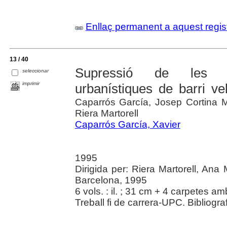
Enllaç permanent a aquest regis
13 / 40
Supressió de les bar
seleccionar
imprimir
urbanístiques de barri v
Caparrós García, Josep Cortina M
Riera Martorell
Caparrós García, Xavier
1995
Dirigida per: Riera Martorell, Ana 
Barcelona, 1995
6 vols. : il. ; 31 cm + 4 carpetes 
Treball fi de carrera-UPC. Bibliograf