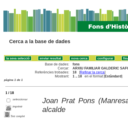
Cerca a la base de dades
Base de dades:
fons
Cercar:
ARXIU FAMILIAR GALDERIC SAFO
Referències trobades:
18
[
Refinar la cerca
]
Mostrant:
1 .. 18
en el format [
Estàndard
]
pàgina 1 de 1
1 / 18
Joan Prat Pons (Manres
seleccionar
imprimir
alcalde
Text complet