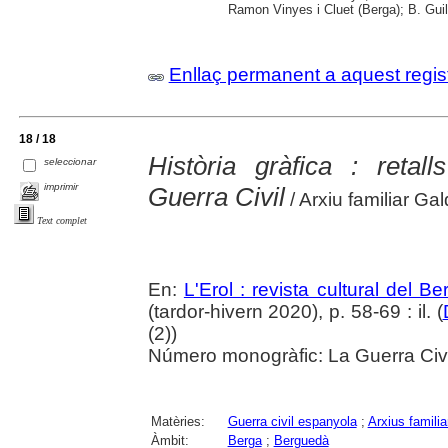
Ramon Vinyes i Cluet (Berga); B. Guil
Enllaç permanent a aquest regis
18 / 18
Història gràfica : retal
seleccionar
imprimir
Guerra Civil
/ Arxiu familiar Ga
Text complet
En:
L'Erol : revista cultural del B
(tardor-hivern 2020), p. 58-69 : il. (
(2))
Número monogràfic: La Guerra Civil
Matèries:
Guerra civil espanyola
;
Arxius familia
Àmbit:
Berga
;
Berguedà