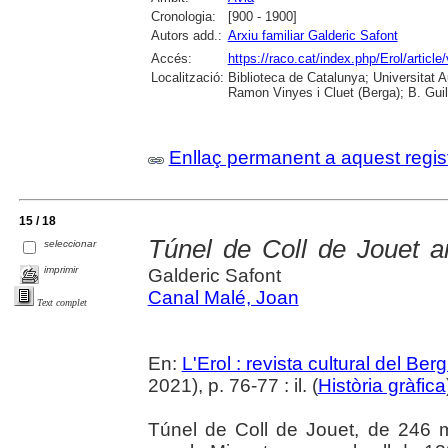
Cronologia:
[900 - 1900]
Autors add.:
Arxiu familiar Galderic Safont
Accés:
https://raco.cat/index.php/Erol/articl
Localització:
Biblioteca de Catalunya; Universitat
Ramon Vinyes i Cluet (Berga); B. Guil
Enllaç permanent a aquest regis
15 / 18
Túnel de Coll de Jouet 
seleccionar
imprimir
Galderic Safont
Canal Malé, Joan
Text complet
En:
L'Erol : revista cultural del Be
2021), p. 76-77 : il. (
Història gràfica
Túnel de Coll de Jouet, de 246 