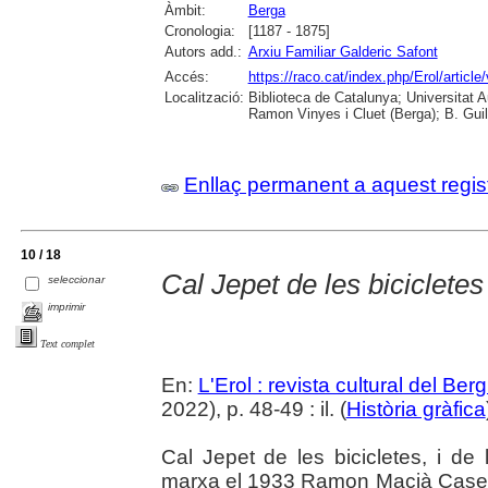
Àmbit:
Berga
Cronologia:
[1187 - 1875]
Autors add.:
Arxiu Familiar Galderic Safont
Accés:
https://raco.cat/index.php/Erol/articl
Localització:
Biblioteca de Catalunya; Universitat
Ramon Vinyes i Cluet (Berga); B. Guil
Enllaç permanent a aquest regis
10 / 18
Cal Jepet de les bicicletes
seleccionar
imprimir
Text complet
En:
L'Erol : revista cultural del Be
2022), p. 48-49 : il. (
Història gràfica
Cal Jepet de les bicicletes, i de
marxa el 1933 Ramon Macià Casell