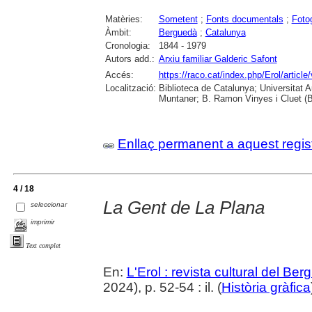
Matèries:
Sometent
;
Fonts documentals
;
Foto
Àmbit:
Berguedà
;
Catalunya
Cronologia:
1844 - 1979
Autors add.:
Arxiu familiar Galderic Safont
Accés:
https://raco.cat/index.php/Erol/artic
Localització:
Biblioteca de Catalunya; Universitat 
Muntaner; B. Ramon Vinyes i Cluet (B
Enllaç permanent a aquest regis
4 / 18
La Gent de La Plana
seleccionar
imprimir
Text complet
En:
L'Erol : revista cultural del Be
2024), p. 52-54 : il. (
Història gràfica