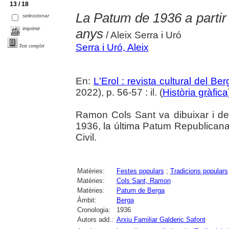
13 / 18
La Patum de 1936 a partir 
seleccionar
imprimir
anys
/ Aleix Serra i Uró
Serra i Uró, Aleix
Text complet
En:
L'Erol : revista cultural del Be
2022), p. 56-57 : il. (
Història gràfica
Ramon Cols Sant va dibuixar i de
1936, la última Patum Republicana
Civil.
Matèries:
Festes populars
;
Tradicions populars
Matèries:
Cols Sant, Ramon
Matèries:
Patum de Berga
Àmbit:
Berga
Cronologia:
1936
Autors add.:
Arxiu Familiar Galderic Safont