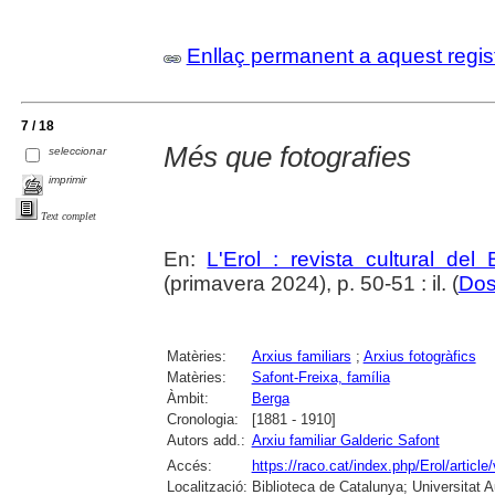
Enllaç permanent a aquest regis
7 / 18
Més que fotografies
seleccionar
imprimir
Text complet
En:
L'Erol : revista cultural del
(primavera 2024), p. 50-51 : il. (
Dos
Matèries:
Arxius familiars
;
Arxius fotogràfics
Matèries:
Safont-Freixa, família
Àmbit:
Berga
Cronologia:
[1881 - 1910]
Autors add.:
Arxiu familiar Galderic Safont
Accés:
https://raco.cat/index.php/Erol/articl
Localització:
Biblioteca de Catalunya; Universitat 