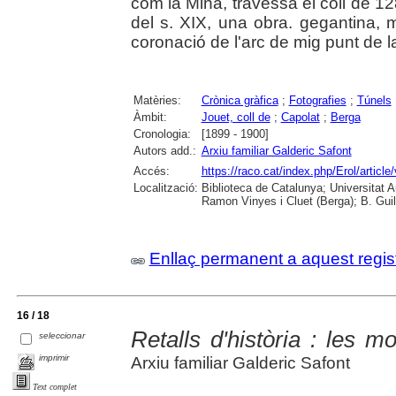
com la Mina, travessa el coll de 12
del s. XIX, una obra. gegantina,
coronació de l'arc de mig punt de 
Matèries:
Crònica gràfica
;
Fotografies
;
Túnels
Àmbit:
Jouet, coll de
;
Capolat
;
Berga
Cronologia:
[1899 - 1900]
Autors add.:
Arxiu familiar Galderic Safont
Accés:
https://raco.cat/index.php/Erol/articl
Localització:
Biblioteca de Catalunya; Universitat
Ramon Vinyes i Cluet (Berga); B. Guil
Enllaç permanent a aquest regis
16 / 18
Retalls d'història : les m
seleccionar
imprimir
Arxiu familiar Galderic Safont
Text complet