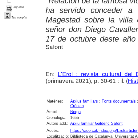
"Relación de la famosa vi
imprimir
ha servido conceder a 
Magestad sobre la villa
Text complet
señor don Diego Cavallero
17 de octubre deste año
Safont
En:
L'Erol : revista cultural del
(primavera 2021), p. 60-61 : il. (
Hist
Matèries:
Arxius familiars
;
Fonts documentals
Crònica
Àmbit:
Berga
Cronologia:
1655
Autors add.:
Arxiu familiar Galderic Safont
Accés:
https://raco.cat/index.php/Erol/articl
Localització:
Biblioteca de Catalunya; Universitat