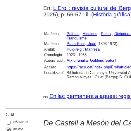
En:
L'Erol : revista cultural del Be
2025), p. 56-57 : il. (
Història gràfica
Matèries:
Polítics
;
Alcaldes
;
Perits
;
Dictadura
Franquisme
Matèries:
Prats Pons, Joan
(1893-1973)
Àmbit:
Puig-reig
;
Manresa
Cronologia:
1923 - 1955
Autors add.:
Arxiu familiar Galderic Safont
Accés:
https://raco.cat/index.php/Erol/artic
Localització:
Biblioteca de Catalunya; Universitat
Ramon Vinyes i Cluet (Berga); B. Guil
Enllaç permanent a aquest regis
2 / 18
De Castell a Mesón del Cas
seleccionar
imprimir