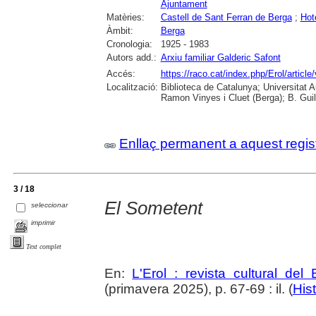
Ajuntament
Matèries:
Castell de Sant Ferran de Berga
;
Hot
Àmbit:
Berga
Cronologia:
1925 - 1983
Autors add.:
Arxiu familiar Galderic Safont
Accés:
https://raco.cat/index.php/Erol/artic
Localització:
Biblioteca de Catalunya; Universitat
Ramon Vinyes i Cluet (Berga); B. Guil
Enllaç permanent a aquest regis
3 / 18
El Sometent
seleccionar
imprimir
Text complet
En:
L'Erol : revista cultural del
(primavera 2025), p. 67-69 : il. (
Hist