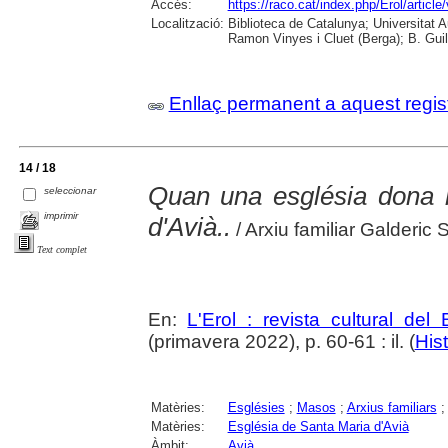
Accés:
https://raco.cat/index.php/Erol/articl
Localització:
Biblioteca de Catalunya; Universitat
Ramon Vinyes i Cluet (Berga); B. Guil
Enllaç permanent a aquest regis
14 / 18
Quan una església dona
seleccionar
imprimir
d'Avià..
/ Arxiu familiar Galderic 
Text complet
En:
L'Erol : revista cultural del
(primavera 2022), p. 60-61 : il. (
Hist
Matèries:
Esglésies
;
Masos
;
Arxius familiars
Matèries:
Església de Santa Maria d'Avià
Àmbit:
Avià