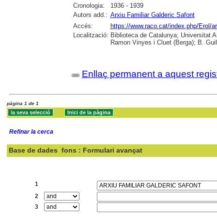
Cronologia:
1936 - 1939
Autors add.:
Arxiu Familiar Galderic Safont
Accés:
https://www.raco.cat/index.php/Erol/a
Localització:
Biblioteca de Catalunya; Universitat
Ramon Vinyes i Cluet (Berga); B. Guil
Enllaç permanent a aquest regis
pàgina 1 de 1
Refinar la cerca
Base de dades
fons : Formulari avançat
Cercar:
1
2
3