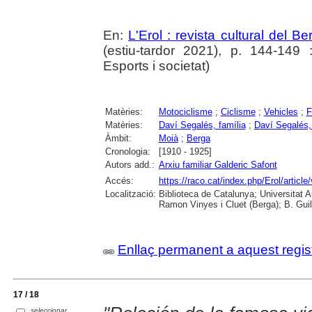
En:
L'Erol : revista cultural del B
(estiu-tardor 2021), p. 144-149 :
Esports i societat)
Matèries:
Motociclisme
;
Ciclisme
;
Vehicles
;
F
Matèries:
Daví Segalés, família
;
Daví Segalés,
Àmbit:
Moià
;
Berga
Cronologia:
[1910 - 1925]
Autors add.:
Arxiu familiar Galderic Safont
Accés:
https://raco.cat/index.php/Erol/articl
Localització:
Biblioteca de Catalunya; Universitat
Ramon Vinyes i Cluet (Berga); B. Guil
Enllaç permanent a aquest regis
17 / 18
seleccionar