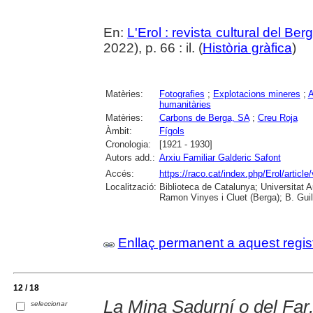
En:
L'Erol : revista cultural del Be
2022), p. 66 : il. (
Història gràfica
)
Matèries:
Fotografies
;
Explotacions mineres
;
A
humanitàries
Matèries:
Carbons de Berga, SA
;
Creu Roja
Àmbit:
Fígols
Cronologia:
[1921 - 1930]
Autors add.:
Arxiu Familiar Galderic Safont
Accés:
https://raco.cat/index.php/Erol/articl
Localització:
Biblioteca de Catalunya; Universitat
Ramon Vinyes i Cluet (Berga); B. Guil
Enllaç permanent a aquest regis
12 / 18
La Mina Sadurní o del Far,
seleccionar