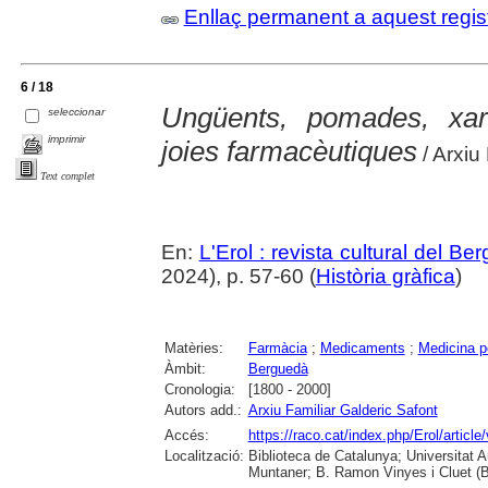
Enllaç permanent a aquest regis
6 / 18
Ungüents, pomades, xaro
seleccionar
imprimir
joies farmacèutiques
/ Arxiu
Text complet
En:
L'Erol : revista cultural del Be
2024), p. 57-60 (
Història gràfica
)
Matèries:
Farmàcia
;
Medicaments
;
Medicina p
Àmbit:
Berguedà
Cronologia:
[1800 - 2000]
Autors add.:
Arxiu Familiar Galderic Safont
Accés:
https://raco.cat/index.php/Erol/articl
Localització:
Biblioteca de Catalunya; Universitat 
Muntaner; B. Ramon Vinyes i Cluet (B