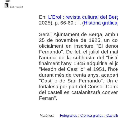
Text complet
En:
L'Erol : revista cultural del Be
2025), p. 66-69 : il. (
Història gràfica
Serà l'Ajuntament de Berga, amb m
25 de novembre de 1925, un cop a
oficialment en inscriure "El de
Fernando". De fet, el juliol del ma
l'anunci de la subhasta del "his
finalment l'any 1945 adquiriria el j
"Mesón del Castillo" el 1951, l'hot
durant més de trenta anys, acabar
"Castillo de San Fernando". Un co
fortalesa per part del Consell Com
del castell es catalanitzarà conv
Ferran".
Matèries:
Fotografies
;
Crònica gràfica
;
Castell