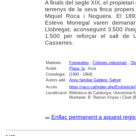
A finals del segle XIX, el propietar
terrenys de la seva finca propers a
Miquel Roca i Noguera. El 189
Esteve Monegal varen demanar p
Llobregat, aconseguint 3.500 l/se
1.500 per reforçar el salt de 
Casserres.
Matèries:
Fotografies
;
Colònies industrials
;
Ob
Àmbit:
Plana, la
- Avià
Cronologia:
[1900 - 1964]
Autors add.:
Arxiu familiar Galderic Safont
Accés:
https://raco.cat/index.php/Erol/articl
Localització:
Biblioteca de Catalunya; Universitat 
Muntaner; B. Ramon Vinyes i Cluet (B
Enllaç permanent a aquest regis