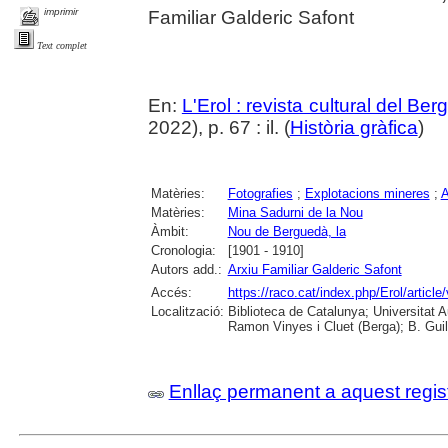
imprimir
Familiar Galderic Safont
Text complet
En:
L'Erol : revista cultural del Be
2022), p. 67 : il. (
Història gràfica
)
Matèries:
Fotografies
;
Explotacions mineres
;
A
Matèries:
Mina Sadurni de la Nou
Àmbit:
Nou de Berguedà, la
Cronologia:
[1901 - 1910]
Autors add.:
Arxiu Familiar Galderic Safont
Accés:
https://raco.cat/index.php/Erol/articl
Localització:
Biblioteca de Catalunya; Universitat
Ramon Vinyes i Cluet (Berga); B. Guil
Enllaç permanent a aquest regis