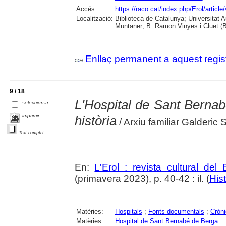
Accés:
https://raco.cat/index.php/Erol/articl
Localització:
Biblioteca de Catalunya; Universitat 
Muntaner; B. Ramon Vinyes i Cluet (B
Enllaç permanent a aquest regis
9 / 18
L'Hospital de Sant Bernabé
seleccionar
imprimir
història
/ Arxiu familiar Galderic 
Text complet
En:
L'Erol : revista cultural del
(primavera 2023), p. 40-42 : il. (
Hist
Matèries:
Hospitals
;
Fonts documentals
;
Cròni
Matèries:
Hospital de Sant Bernabé de Berga