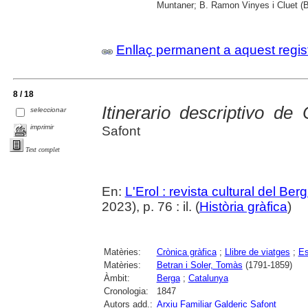
Muntaner; B. Ramon Vinyes i Cluet (B
Enllaç permanent a aquest regis
8 / 18
Itinerario descriptivo de
seleccionar
imprimir
Safont
Text complet
En:
L'Erol : revista cultural del Be
2023), p. 76 : il. (
Història gràfica
)
Matèries:
Crònica gràfica
;
Llibre de viatges
;
Es
Matèries:
Betran i Soler, Tomàs
(1791-1859)
Àmbit:
Berga
;
Catalunya
Cronologia:
1847
Autors add.:
Arxiu Familiar Galderic Safont