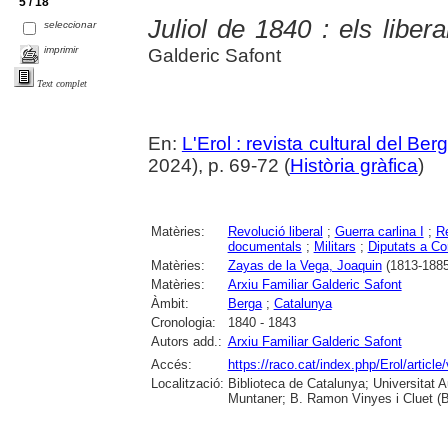
5 / 18
Juliol de 1840 : els libe
seleccionar
imprimir
Galderic Safont
Text complet
En:
L'Erol : revista cultural del Be
2024), p. 69-72 (
Història gràfica
)
Matèries:
Revolució liberal
;
Guerra carlina I
;
Re
documentals
;
Militars
;
Diputats a Co
Matèries:
Zayas de la Vega, Joaquin
(1813-1885
Matèries:
Arxiu Familiar Galderic Safont
Àmbit:
Berga
;
Catalunya
Cronologia:
1840 - 1843
Autors add.:
Arxiu Familiar Galderic Safont
Accés:
https://raco.cat/index.php/Erol/articl
Localització:
Biblioteca de Catalunya; Universitat 
Muntaner; B. Ramon Vinyes i Cluet (B