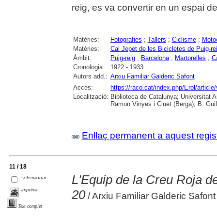
reig, es va convertir en un espai d
Matèries:
Fotografies
;
Tallers
;
Ciclisme
;
Moto
Matèries:
Cal Jepet de les Bicicletes de Puig-re
Àmbit:
Puig-reig
;
Barcelona
;
Martorelles
;
C
Cronologia:
1922 - 1933
Autors add.:
Arxiu Familiar Galderic Safont
Accés:
https://raco.cat/index.php/Erol/articl
Localització:
Biblioteca de Catalunya; Universitat
Ramon Vinyes i Cluet (Berga); B. Guil
Enllaç permanent a aquest regis
11 / 18
L'Equip de la Creu Roja 
seleccionar
imprimir
20
/ Arxiu Familiar Galderic Safont
Text complet