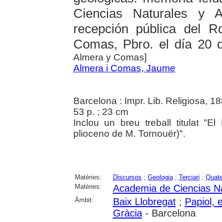
Ciencias Naturales y 
recepción pública del 
Comas, Pbro. el día 20 
Almera y Comas]
Almera i Comas, Jaume
Barcelona : Impr. Lib. Religiosa, 1
53 p. ; 23 cm
Inclou un breu treball titulat "E
plioceno de M. Tornouër)".
Matèries:
Discursos
;
Geologia
;
Terciari
;
Quate
Matèries:
Academia de Ciencias Na
Àmbit:
Baix Llobregat
;
Papiol, e
Gràcia
- Barcelona