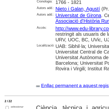
Cronologia:
1766 - 1821
Autors add.:
Nieto i Galan, Agustí
(Pr.
Autors add.:
Universitat de Girona
. C
Associació d'Història Ru
Accés:
http://www.edu-library.
restringit als usuaris d
URV, UOC, BC, UVic, UJ
Localització:
UAB: Sibhil·la; Universi
Universitat Central de C
Universitat Autònoma de 
Barcelona; Universitat Po
Rovira i Virgili; Institu
Enllaç permanent a aquest regis
2 / 22
Ciència, tècnica i agric
seleccionar