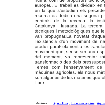
humà, com de propostes tecnològi
europeu. El treball es divideix en
en la que s'estudien els precede
recerca es dedica una segona pa
centrals de la recerca: la inst
Catalunya il·lustrada. La tercera
tècniques i metodològiques que les
van propugnar.La novetat d'aques
l'existència d'un moviment de na
produir paral·lelament a les transf
moviment que, sense ser una especi
del moment, va representar to
transformació des dels pressuposto
Temes com l'ensenyament de l'
màquines agrícoles, els nous mètod
són algunes de les matèries que el
llibre.
Matèries:
Agricultura
;
Economia agrària
;
Agro