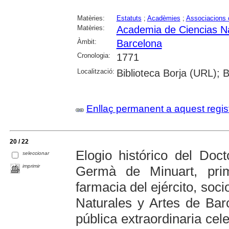
Matèries:
Estatuts
;
Acadèmies
;
Associacions c
Matèries:
Academia de Ciencias Na
Àmbit:
Barcelona
Cronologia:
1771
Localització:
Biblioteca Borja (URL); 
Enllaç permanent a aquest regis
20 / 22
Elogio histórico del Doc
seleccionar
imprimir
Germà de Minuart, pri
farmacia del ejército, soc
Naturales y Artes de Barce
pública extraordinaria cel