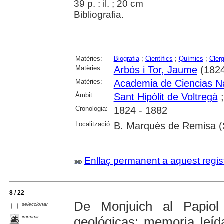
39 p. : il. ; 20 cm
Bibliografia.
Matèries:
Biografia
;
Científics
;
Químics
;
Cler
Matèries:
Arbós i Tor, Jaume
(1824
Matèries:
Academia de Ciencias Na
Àmbit:
Sant Hipòlit de Voltregà
Cronologia:
1824 - 1882
Localització:
B. Marquès de Remisa (S
Enllaç permanent a aquest regis
8 / 22
De Monjuich al Papiol
seleccionar
imprimir
geológicas: memoria leí