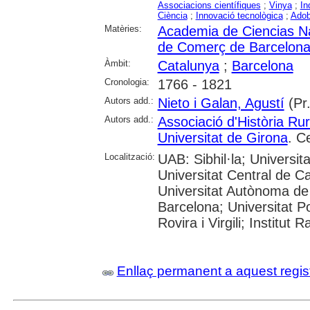
Associacions científiques
;
Vinya
;
In
Ciència
;
Innovació tecnològica
;
Ado
Matèries:
Academia de Ciencias Na
de Comerç de Barcelon
Àmbit:
Catalunya
;
Barcelona
Cronologia:
1766 - 1821
Autors add.:
Nieto i Galan, Agustí
(Pr.
Autors add.:
Associació d'Història Ru
Universitat de Girona
. C
Localització:
UAB: Sibhil·la; Universi
Universitat Central de C
Universitat Autònoma de 
Barcelona; Universitat Po
Rovira i Virgili; Institu
Enllaç permanent a aquest regis