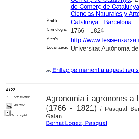
de Comerç de Cataluny
Ciencias Naturales y Art
Àmbit:
Catalunya
;
Barcelona
Cronologia:
1766 - 1824
Accés:
http://www.tesisenxarx
Localització:
Universitat Autònoma de
Enllaç permanent a aquest regis
4 / 22
Agronomia i agrònoms a la
seleccionar
imprimir
(1766 - 1821)
/ Pasqual Bern
Galan
Text complet
Bernat López, Pasqual