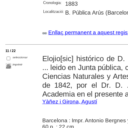
Cronologia:
1883
Localització:
B. Pública Arús (Barcelo
Enllaç permanent a aquest regis
11 / 22
Elojio[sic] histórico de 
seleccionar
imprimir
... leido en Junta pública
Ciencias Naturales y Arte
de 1842, por el Dr. D. 
Academia en el presente 
Yàñez i Girona, Agustí
Barcelona : Impr. Antonio Bergnes 
60 p. ; 22 cm