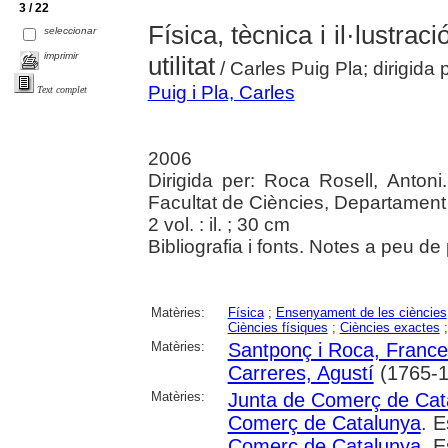
3 / 22
Física, tècnica i il·lustrac
seleccionar
imprimir
utilitat
/ Carles Puig Pla; dirigida
Puig i Pla, Carles
Text complet
2006
Dirigida per: Roca Rosell, Anton
Facultat de Ciències, Departament
2 vol. : il. ; 30 cm
Bibliografia i fonts. Notes a peu d
Matèries:
Física
;
Ensenyament de les ciències
Ciències físiques
;
Ciències exactes
Matèries:
Santponç i Roca, Franc
Carreres, Agustí
(1765-1
Matèries:
Junta de Comerç de Cat
Comerç de Catalunya
. 
Comerç de Catalunya
. E