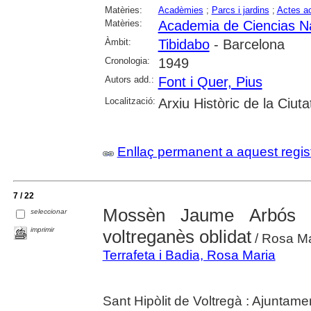
Matèries:
Acadèmies
;
Parcs i jardins
;
Actes a
Matèries:
Academia de Ciencias Na
Àmbit:
Tibidabo
- Barcelona
Cronologia:
1949
Autors add.:
Font i Quer, Pius
Localització:
Arxiu Històric de la Ciut
Enllaç permanent a aquest regis
7 / 22
Mossèn Jaume Arbós i
seleccionar
imprimir
voltreganès oblidat
/ Rosa Mar
Terrafeta i Badia, Rosa Maria
Sant Hipòlit de Voltregà : Ajuntam