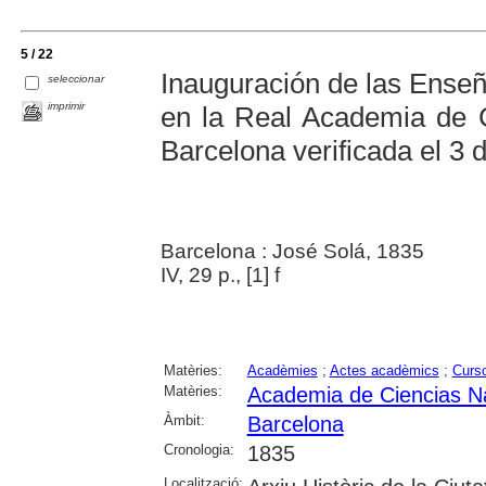
5 / 22
Inauguración de las Enseñ
seleccionar
imprimir
en la Real Academia de C
Barcelona verificada el 3
Barcelona : José Solá, 1835
IV, 29 p., [1] f
Matèries:
Acadèmies
;
Actes acadèmics
;
Curs
Matèries:
Academia de Ciencias Na
Àmbit:
Barcelona
Cronologia:
1835
Localització: