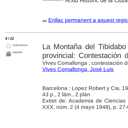
Arxiu Històric de la Ciut
Enllaç permanent a aquest regis
6 / 22
La Montaña del Tibidabo 
seleccionar
imprimir
provincial: Contestación
Vives Comallonga ; contestación d
Vives Comallonga, José Luis
Barcelona : Lopez Robert y Cia, 1
43 p., 2 làm., 2 plàn
Extret de: Academia de Ciencias 
XXX, núm. 2 (4 mayo 1948), p. 27-