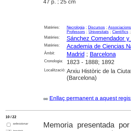
47 p. ; 25 cm
Matèries:
Necrologia
;
Discursos
;
Associacions 
Professors
;
Universitats
;
Científics
Matèries:
Sánchez Comendador y P
Matèries:
Academia de Ciencias Na
Àmbit:
Madrid
;
Barcelona
Cronologia:
1823 - 1888; 1892
Localització:
Arxiu Històric de la Ciut
(Barcelona)
Enllaç permanent a aquest regis
10 / 22
Memoria presentada por
seleccionar
imprimir