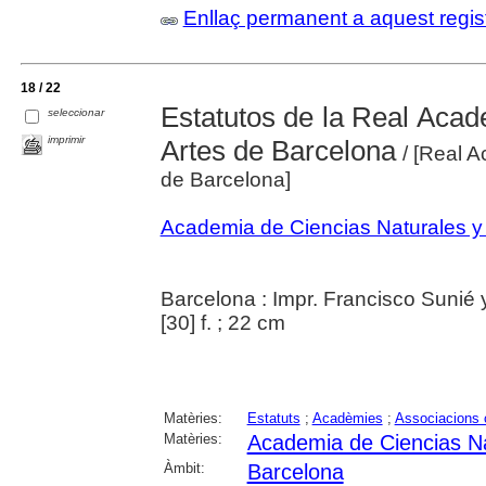
Enllaç permanent a aquest regis
18 / 22
Estatutos de la Real Acad
seleccionar
imprimir
Artes de Barcelona
/ [Real A
de Barcelona]
Academia de Ciencias Naturales y
Barcelona : Impr. Francisco Sunié
[30] f. ; 22 cm
Matèries:
Estatuts
;
Acadèmies
;
Associacions c
Matèries:
Academia de Ciencias Na
Àmbit:
Barcelona