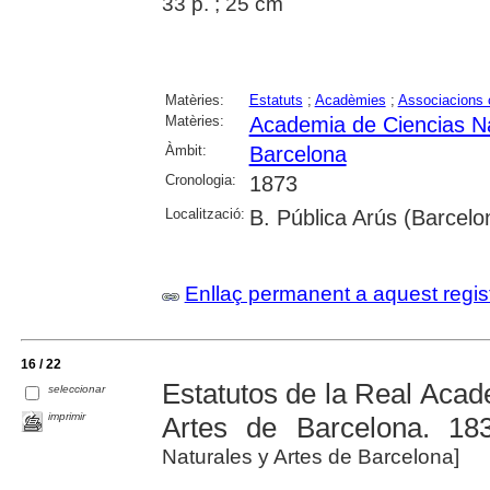
33 p. ; 25 cm
Matèries:
Estatuts
;
Acadèmies
;
Associacions c
Matèries:
Academia de Ciencias Na
Àmbit:
Barcelona
Cronologia:
1873
Localització:
B. Pública Arús (Barcelo
Enllaç permanent a aquest regis
16 / 22
Estatutos de la Real Acad
seleccionar
imprimir
Artes de Barcelona. 18
Naturales y Artes de Barcelona]