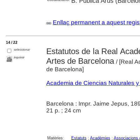
B. Pública Arús (Barcelo
Enllaç permanent a aquest regis
14 / 22
Estatutos de la Real Acad
seleccionar
imprimir
Artes de Barcelona
/ [Real A
de Barcelona]
Academia de Ciencias Naturales y
Barcelona : Impr. Jaime Jepus, 18
21 p. ; 24 cm
Matèries:
Estatuts
;
Acadèmies
;
Associacions c