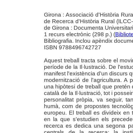
Girona : Associació d'Història Rur
de Recerca d'Història Rural (ILCC-
de Girona : Documenta Universitar
1 recurs electrònic (298 p.) (
Bibliot
Bibliografia. Inclou apèndix docume
ISBN 9788496742727
Aquest treball tracta sobre el mo
període de la Il·lustració. De l'es
manifest l'existència d'un discurs q
modernització de l'agricultura. A p
una hipòtesi de treball que preté
català de la Il·lustració, tot i poss
personalitat pròpia, va seguir, ta
humà, com de propostes tecnològi
europeu. El treball es divideix en
en la que s'estudien els precede
recerca es dedica una segona pa
centrals de la recerca: la inst