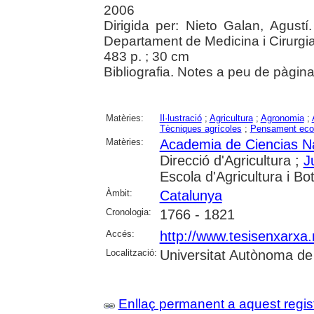
2006
Dirigida per: Nieto Galan, Agust
Departament de Medicina i Cirurgi
483 p. ; 30 cm
Bibliografia. Notes a peu de pàgin
Matèries:
Il·lustració
;
Agricultura
;
Agronomia
;
Tècniques agrícoles
;
Pensament eco
Matèries:
Academia de Ciencias Na
Direcció d'Agricultura ;
J
Escola d'Agricultura i Bo
Àmbit:
Catalunya
Cronologia:
1766 - 1821
Accés:
http://www.tesisenxarx
Localització:
Universitat Autònoma de
Enllaç permanent a aquest regis