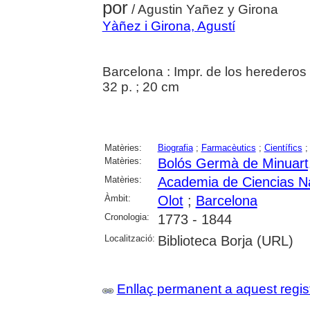
por
/ Agustin Yañez y Girona
Yàñez i Girona, Agustí
Barcelona : Impr. de los herederos
32 p. ; 20 cm
Matèries:
Biografia
;
Farmacèutics
;
Científics
Matèries:
Bolós Germà de Minuart
Matèries:
Academia de Ciencias Na
Àmbit:
Olot
;
Barcelona
Cronologia:
1773 - 1844
Localització:
Biblioteca Borja (URL)
Enllaç permanent a aquest regis