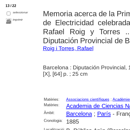
13 / 22
Memoria acerca de la Prim
seleccionar
imprimir
de Electricidad celebrad
Rafael Roig y Torres .
Diputación Provincial de 
Roig i Torres, Rafael
Barcelona : Diputación Provincial,
[X], [64] p. ; 25 cm
Matèries:
Associacions científiques
;
Acadèmie
Matèries:
Academia de Ciencias Na
Àmbit:
Barcelona
;
París
- Fran
Cronologia:
1885
Localització: