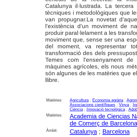
Catalunya il·lustrada. La tercera
tècniques i metodològiques que les
van propugnar.La novetat d'aques
l'existència d'un moviment de na
produir paral·lelament a les transf
moviment que, sense ser una especi
del moment, va representar to
transformació des dels pressuposto
Temes com l'ensenyament de l'
màquines agrícoles, els nous mètod
són algunes de les matèries que el
llibre.
Matèries:
Agricultura
;
Economia agrària
;
Agro
Associacions científiques
;
Vinya
;
In
Ciència
;
Innovació tecnològica
;
Ado
Matèries:
Academia de Ciencias Na
de Comerç de Barcelon
Àmbit:
Catalunya
;
Barcelona