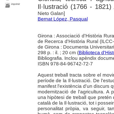
imprimir
Il·lustració (1766 - 1821)
/
Nieto Galan]
Bernat López, Pasqual
Girona : Associació d'Història Rur
de Recerca d'Història Rural (ILCC-
de Girona : Documenta Universitar
298 p. : il. ; 20 cm (
Biblioteca d'Hist
Bibliografia. Inclou apèndix docume
ISBN 978-84-96742-72-7
Aquest treball tracta sobre el mo
període de la Il·lustració. De l'es
manifest l'existència d'un discurs q
modernització de l'agricultura. A p
una hipòtesi de treball que preté
català de la Il·lustració, tot i poss
personalitat pròpia, va seguir, ta