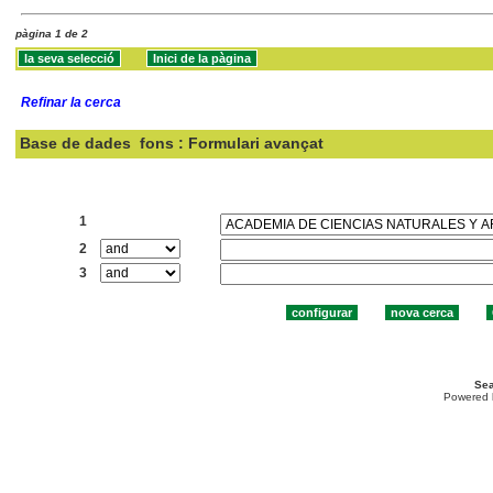
pàgina 1 de 2
Refinar la cerca
Base de dades
fons : Formulari avançat
Cercar:
1
2
3
Sea
Powered