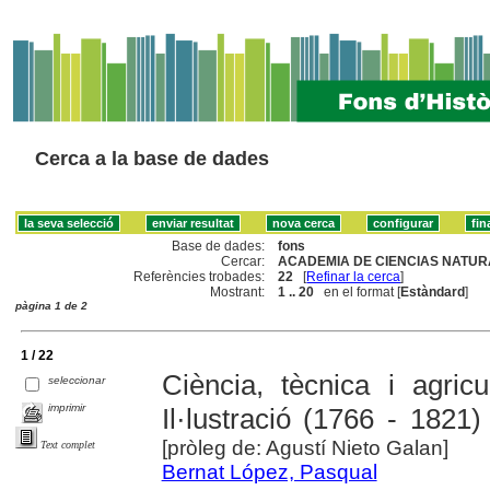
Cerca a la base de dades
Base de dades:
fons
Cercar:
ACADEMIA DE CIENCIAS NATUR
Referències trobades:
22
[
Refinar la cerca
]
Mostrant:
1 .. 20
en el format [
Estàndard
]
pàgina 1 de 2
1 / 22
Ciència, tècnica i agric
seleccionar
imprimir
Il·lustració (1766 - 1821)
[pròleg de: Agustí Nieto Galan]
Text complet
Bernat López, Pasqual