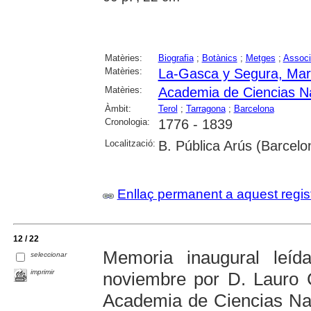
Matèries:
Biografia
;
Botànics
;
Metges
;
Associ
Matèries:
La-Gasca y Segura, Mar
Matèries:
Academia de Ciencias Na
Àmbit:
Terol
;
Tarragona
;
Barcelona
Cronologia:
1776 - 1839
Localització:
B. Pública Arús (Barcelo
Enllaç permanent a aquest regis
12 / 22
Memoria inaugural leí
seleccionar
imprimir
noviembre por D. Lauro C
Academia de Ciencias Nat