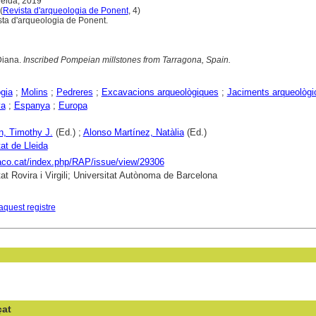
Lleida, 2019
(
Revista d'arqueologia de Ponent
, 4)
sta d'arqueologia de Ponent.
Diana.
Inscribed Pompeian millstones from Tarragona, Spain.
gia
;
Molins
;
Pedreres
;
Excavacions arqueològiques
;
Jaciments arqueològi
ya
;
Espanya
;
Europa
, Timothy J.
(Ed.) ;
Alonso Martínez, Natàlia
(Ed.)
tat de Lleida
raco.cat/index.php/RAP/issue/view/29306
tat Rovira i Virgili; Universitat Autònoma de Barcelona
aquest registre
çat