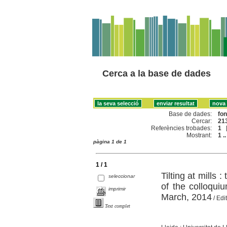
Cerca a la base de dades
Base de dades:
fo
Cercar:
213
Referències trobades:
1
Mostrant:
1 ..
pàgina 1 de 1
1 / 1
Tilting at mills
seleccionar
of the colloqui
imprimir
March, 2014
/ Edi
Text complet