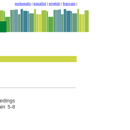
português
|
español
|
english
|
français
|
eedings
in 5-8