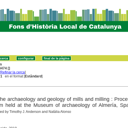
ns
474 []
[
Refinar la cerca
]
 1
en el format [
Estàndard
]
 : the archaeology and geology of mills and milling : Proc
um held at the Museum of archaeology of Almería, Spa
ted by Timothy J. Anderson and Natàlia Alonso