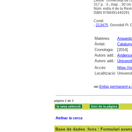
Lleida : Universitat de 
317 p. : il., map. ; 30 cm 
Núm. extra 4 de la Revi
ISBN 9788491440291
Conté:
-
213475
Gorostidi Pi. 
Matèries:
Arqueolo
Àmbit:
Catalun
Cronologia:
[2014]
Autors add.:
Anderson
Autors add.:
Universi
Accés:
https://
Localització:
Universi
Enllaç permanent a 
pàgina 1 de 1
Refinar la cerca
Base de dades
fons : Formulari avan