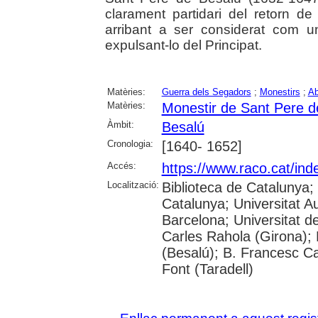
clarament partidari del retorn d
arribant a ser considerat com un
expulsant-lo del Principat.
Matèries:
Guerra dels Segadors
;
Monestirs
;
Ab
Matèries:
Monestir de Sant Pere d
Àmbit:
Besalú
Cronologia:
[1640- 1652]
Accés:
https://www.raco.cat/in
Localització:
Biblioteca de Catalunya;
Catalunya; Universitat A
Barcelona; Universitat d
Carles Rahola (Girona); 
(Besalú); B. Francesc Cau
Font (Taradell)