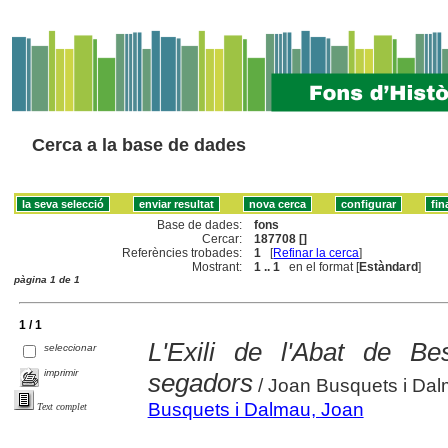
Cerca a la base de dades
Base de dades:
fons
Cercar:
187708 []
Referències trobades:
1
[
Refinar la cerca
]
Mostrant:
1 .. 1
en el format [
Estàndard
]
pàgina 1 de 1
1 / 1
L'Exili de l'Abat de Be
seleccionar
imprimir
segadors
/ Joan Busquets i Da
Busquets i Dalmau, Joan
Text complet