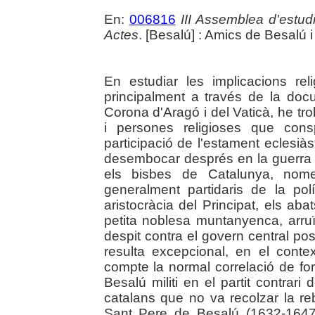
En:
006816
III Assemblea d'estud
Actes
. [Besalú] : Amics de Besalú 
En estudiar les implicacions re
principalment a través de la doc
Corona d'Aragó i del Vaticà, he tro
i persones religioses que consp
participació de l'estament eclesiàs
desembocar després en la guerra 
els bisbes de Catalunya, nomen
generalment partidaris de la pol
aristocràcia del Principat, els ab
petita noblesa muntanyenca, arru
despit contra el govern central posa
resulta excepcional, en el context
compte la normal correlació de fo
Besalú militi en el partit contrari
catalans que no va recolzar la re
Sant Pere de Besalú (1632-1647)