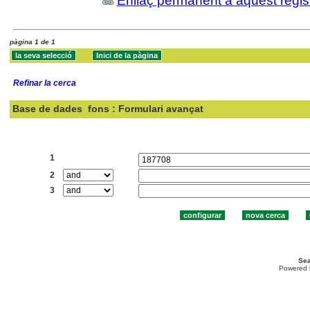
Enllaç permanent a aquest regis
pàgina 1 de 1
Refinar la cerca
Base de dades
fons : Formulari avançat
Cercar:
1
2
3
Sea
Powered