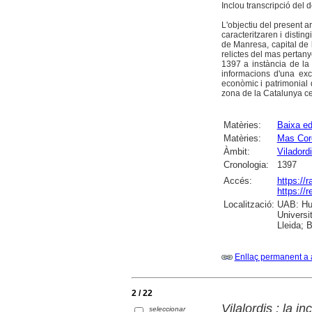
Inclou transcripció del 
L'objectiu del present ar
caracteritzaren i disti
de Manresa, capital de 
relictes del mas pertany
1397 a instància de la 
informacions d'una exc
econòmic i patrimonial 
zona de la Catalunya ce
Matèries:
Baixa ed
Matèries:
Mas Cor
Àmbit:
Viladord
Cronologia:
1397
Accés:
https://
https://
Localització:
UAB: Hum
Universi
Lleida; 
Enllaç permanent a 
2 / 22
Vilalordis : la 
seleccionar