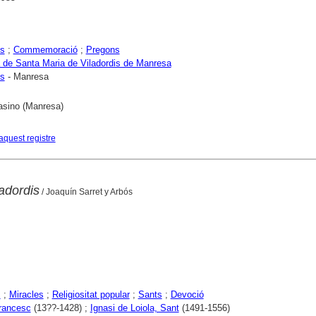
es
;
Commemoració
;
Pregons
 de Santa Maria de Viladordis de Manresa
is
- Manresa
asino (Manresa)
aquest registre
adordis
/ Joaquín Sarret y Arbós
s
;
Miracles
;
Religiositat popular
;
Sants
;
Devoció
rancesc
(13??-1428) ;
Ignasi de Loiola, Sant
(1491-1556)