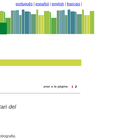
português
|
español
|
english
|
français
|
anar a la pàgina
ari del
iografia.