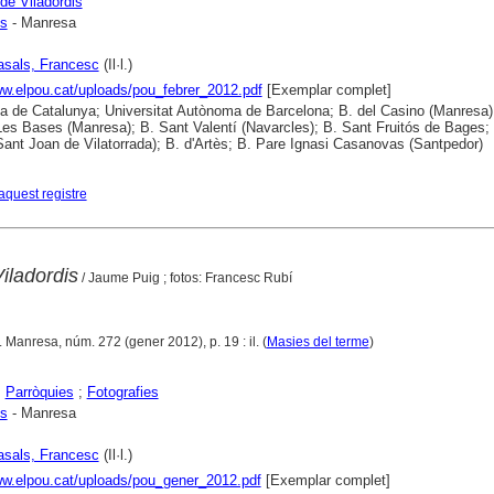
de Viladordis
is
- Manresa
asals, Francesc
(Il·l.)
ww.elpou.cat/uploads/pou_febrer_2012.pdf
[Exemplar complet]
ca de Catalunya; Universitat Autònoma de Barcelona; B. del Casino (Manresa)
es Bases (Manresa); B. Sant Valentí (Navarcles); B. Sant Fruitós de Bages; 
(Sant Joan de Vilatorrada); B. d'Artès; B. Pare Ignasi Casanovas (Santpedor)
aquest registre
iladordis
/ Jaume Puig ; fotos: Francesc Rubí
. Manresa, núm. 272 (gener 2012), p. 19 : il. (
Masies del terme
)
;
Parròquies
;
Fotografies
is
- Manresa
asals, Francesc
(Il·l.)
ww.elpou.cat/uploads/pou_gener_2012.pdf
[Exemplar complet]