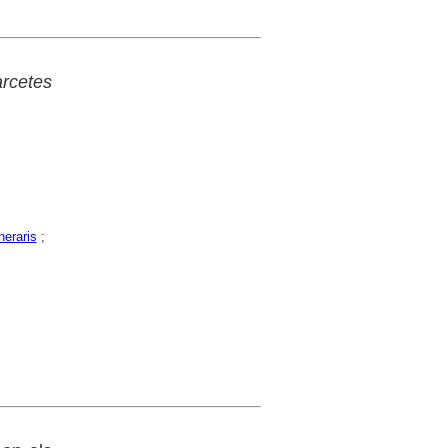
rcetes
neraris
;