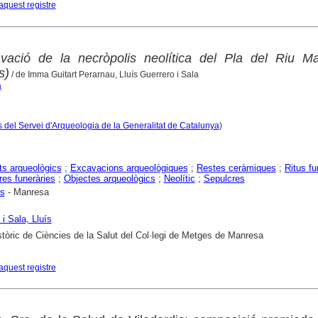
aquest registre
vació de la necròpolis neolítica del Pla del Riu Ma
s)
/ de Imma Guitart Perarnau, Lluís Guerrero i Sala
a
 del Servei d'Arqueologia de la Generalitat de Catalunya
)
s arqueològics
;
Excavacions arqueològiques
;
Restes ceràmiques
;
Ritus fu
res funeràries
;
Objectes arqueològics
;
Neolític
;
Sepulcres
is
- Manresa
i Sala, Lluís
stòric de Ciències de la Salut del Col·legi de Metges de Manresa
aquest registre