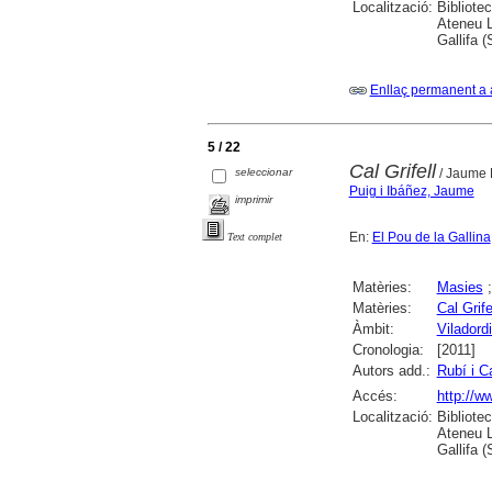
Localització:
Bibliote
Ateneu L
Gallifa 
Enllaç permanent a 
5 / 22
Cal Grifell
seleccionar
/ Jaume P
Puig i Ibáñez, Jaume
imprimir
En:
El Pou de la Gallina
Text complet
Matèries:
Masies
Matèries:
Cal Grife
Àmbit:
Viladord
Cronologia:
[2011]
Autors add.:
Rubí i C
Accés:
http://w
Localització:
Bibliote
Ateneu L
Gallifa 