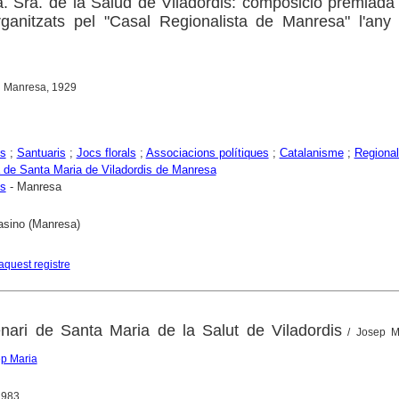
a. Sra. de la Salud de Viladordis: composició premiada
rganitzats pel "Casal Regionalista de Manresa" l'any
al Manresa, 1929
es
;
Santuaris
;
Jocs florals
;
Associacions polítiques
;
Catalanisme
;
Regiona
 de Santa Maria de Viladordis de Manresa
is
- Manresa
asino (Manresa)
aquest registre
enari de Santa Maria de la Salut de Viladordis
/ Josep M
ep Maria
1983