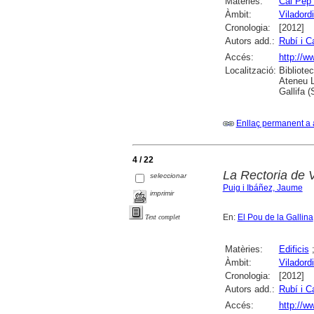
Matèries:
Cal Pep 
Àmbit:
Viladord
Cronologia:
[2012]
Autors add.:
Rubí i C
Accés:
http://w
Localització:
Bibliote
Ateneu L
Gallifa 
Enllaç permanent a 
4 / 22
La Rectoria de V
seleccionar
Puig i Ibáñez, Jaume
imprimir
En:
El Pou de la Gallina
Text complet
Matèries:
Edificis
Àmbit:
Viladord
Cronologia:
[2012]
Autors add.:
Rubí i C
Accés:
http://w