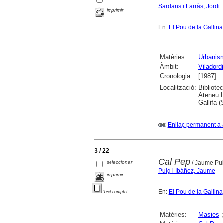
Sardans i Farràs, Jordi
imprimir
En:
El Pou de la Gallina
Matèries:
Urbanis
Àmbit:
Viladord
Cronologia:
[1987]
Localització:
Bibliote
Ateneu L
Gallifa 
Enllaç permanent a 
3 / 22
Cal Pep
seleccionar
/ Jaume Pui
Puig i Ibáñez, Jaume
imprimir
En:
El Pou de la Gallina
Text complet
Matèries:
Masies