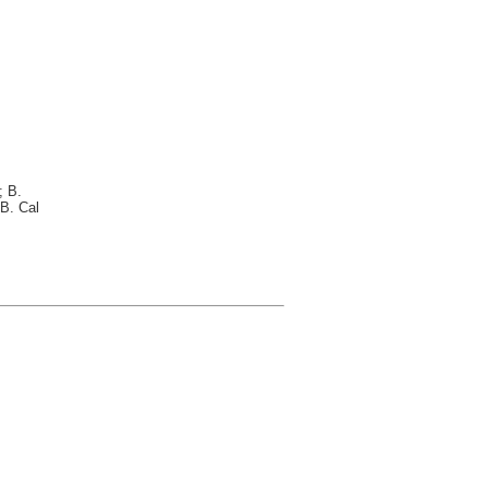
; B.
B. Cal