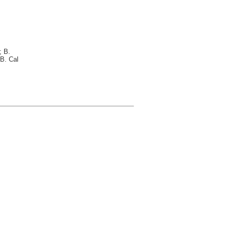
; B.
B. Cal