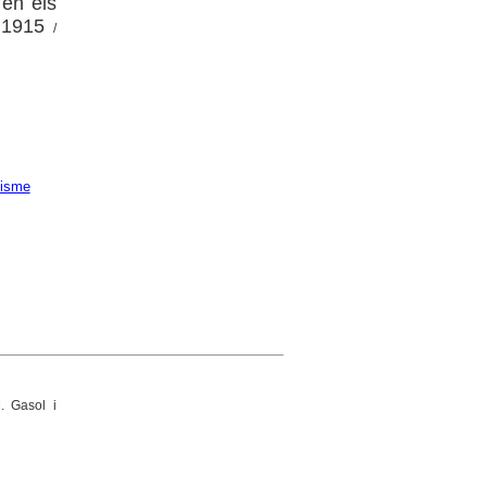
 en els
 1915
/
lisme
. Gasol i