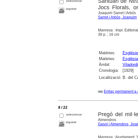
Santuari de Ntr
seleccionar
Jocs Florals, o
imprimir
Joaquim Sarret i Arbós
Sarret i Arbós, Joaquim
Manresa : Impr. Editori
38 p. ; 16 cm
Matèries:
Esglési
Matèries:
Església
Àmbit:
Viladord
Cronologia:
[1929]
Localització:
B. del C
Enllaç permanent a 
8 / 22
Pregó del mil·l
seleccionar
Almendros
imprimir
Gasol i Almendros, Jos
Manresa : Ajuntament, 