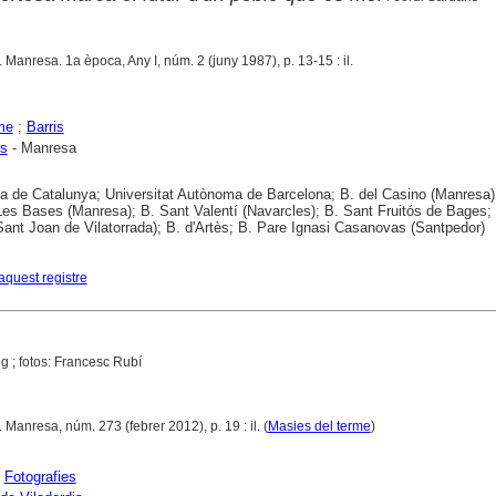
. Manresa. 1a època, Any I, núm. 2 (juny 1987), p. 13-15 : il.
me
;
Barris
is
- Manresa
ca de Catalunya; Universitat Autònoma de Barcelona; B. del Casino (Manresa)
es Bases (Manresa); B. Sant Valentí (Navarcles); B. Sant Fruitós de Bages; 
(Sant Joan de Vilatorrada); B. d'Artès; B. Pare Ignasi Casanovas (Santpedor)
aquest registre
g ; fotos: Francesc Rubí
. Manresa, núm. 273 (febrer 2012), p. 19 : il. (
Masies del terme
)
;
Fotografies