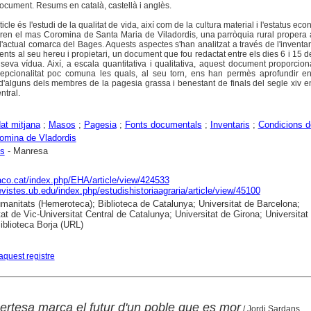
document. Resums en català, castellà i anglès.
ticle és l'estudi de la qualitat de vida, així com de la cultura material i l'estatus e
ngiren el mas Coromina de Santa Maria de Viladordis, una parròquia rural propera a
l'actual comarca del Bages. Aquests aspectes s'han analitzat a través de l'inventa
ents al seu hereu i propietari, un document que fou redactat entre els dies 6 i 15 
seva vídua. Així, a escala quantitativa i qualitativa, aquest document proporcio
epcionalitat poc comuna les quals, al seu torn, ens han permès aprofundir en 
d'alguns dels membres de la pagesia grassa i benestant de finals del segle xiv 
ntral.
at mitjana
;
Masos
;
Pagesia
;
Fonts documentals
;
Inventaris
;
Condicions d
omina de Vladordis
is
- Manresa
raco.cat/index.php/EHA/article/view/424533
revistes.ub.edu/index.php/estudishistoriaagraria/article/view/45100
anitats (Hemeroteca); Biblioteca de Catalunya; Universitat de Barcelona;
tat de Vic-Universitat Central de Catalunya; Universitat de Girona; Universitat
Biblioteca Borja (URL)
aquest registre
incertesa marca el futur d'un poble que es mor
/ Jordi Sardans