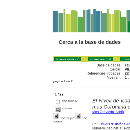
Cerca a la base de dades
Base de dades:
FO
Cercar:
VI
Referències trobades:
22
Mostrant:
1 .
pàgina 1 de 2
1 / 22
El Nivell de vid
seleccionar
mas Coromina de
imprimir
Mas Craviotto, Adrià
Text complet
Text
complet
En:
Estudis d'Història A
Número dedicat a: Pobl