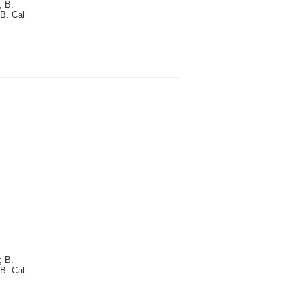
; B.
B. Cal
; B.
B. Cal