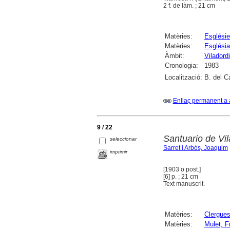
2 f. de làm. ; 21 cm
Matèries:
Esglési
Matèries:
Església
Àmbit:
Viladord
Cronologia:
1983
Localització:
B. del C
Enllaç permanent a 
9 / 22
Santuario de Vil
seleccionar
Sarret i Arbós, Joaquim
imprimir
[1903 o post.]
[6] p. ; 21 cm
Text manuscrit.
Matèries:
Clergue
Matèries:
Mulet, F