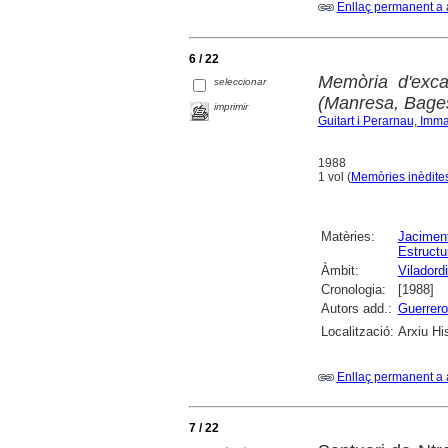
Enllaç permanent a 
6 / 22
Memòria d'exca
seleccionar
(Manresa, Bage
imprimir
Guitart i Perarnau, Imm
1988
1 vol (
Memòries inèdites
Matèries:
Jaciment
Estructu
Àmbit:
Viladord
Cronologia:
[1988]
Autors add.:
Guerrero 
Localització:
Arxiu Hi
Enllaç permanent a 
7 / 22