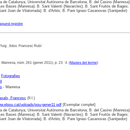
ca de Catalunya; Universitat Autònoma de Barcelona; B. del Casino (Manresa)
es Bases (Manresa); B. Sant Valentí (Navarcles); B. Sant Fruitós de Bages; 
(Sant Joan de Vilatorrada); B. d'Artès; B. Pare Ignasi Casanovas (Santpedor)
aquest registre
uig ; fotos: Francesc Rubí
. Manresa, núm. 261 (gener 2011), p. 23 : il. (
Masies del terme
)
;
Fotografies
ll
is
- Manresa
asals, Francesc
(Il·l.)
ww.elpou.cat/uploads/pou-gener11.pdf
[Exemplar complet]
ca de Catalunya; Universitat Autònoma de Barcelona; B. del Casino (Manresa)
es Bases (Manresa); B. Sant Valentí (Navarcles); B. Sant Fruitós de Bages; 
(Sant Joan de Vilatorrada); B. d'Artès; B. Pare Ignasi Casanovas (Santpedor)