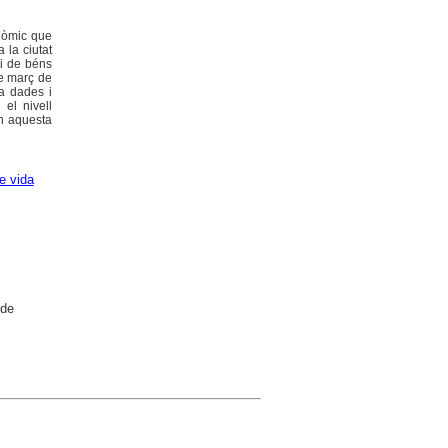
conòmic que
 la ciutat
ri de béns
de març de
na dades i
el nivell
en aquesta
e vida
 de