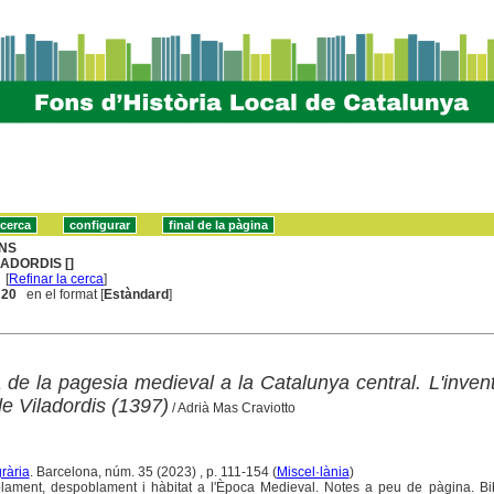
NS
LADORDIS []
[
Refinar la cerca
]
. 20
en el format [
Estàndard
]
a de la pagesia medieval a la Catalunya central. L'invent
 Viladordis (1397)
/ Adrià Mas Craviotto
grària
. Barcelona, núm. 35 (2023) , p. 111-154 (
Miscel·lània
)
ament, despoblament i hàbitat a l'Època Medieval. Notes a peu de pàgina. Bibl