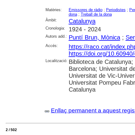
Matèries:
Emissores de ràdio
;
Periodistes
;
Per
dona
;
Treball de la dona
Àmbit:
Catalunya
Cronologia:
1924 - 2024
Autors add.:
Puntí Brun, Mònica
;
Ser
Accés:
https://raco.cat/index.
https://doi.org/10.6094
Localització:
Biblioteca de Catalunya; 
Barcelona; Universitat de 
Universitat de Vic-Univer
Universitat Pompeu Fabra
Catalunya
Enllaç permanent a aquest regis
2 / 502