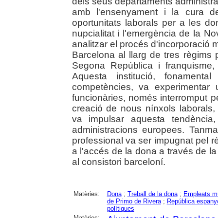
dels seus departaments administrati
amb l'ensenyament i la cura de
oportunitats laborals per a les 
nupcialitat i l'emergència de la No
analitzar el procés d'incorporació
Barcelona al llarg de tres règims 
Segona República i franquisme,
Aquesta institució, fonamen
competències, va experimentar
funcionàries, només interromput p
creació de nous nínxols laborals, 
va impulsar aquesta tendència
administracions europees. Tanmate
professional va ser impugnat pel rè
a l'accés de la dona a través de l
al consistori barceloní.
Matèries:
Dona
;
Treball de la dona
;
Empleats mu
de Primo de Rivera
;
República espanyo
polítiques
Matèries: