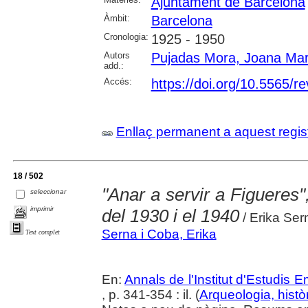
Ajuntament de Barcelona
Àmbit:
Barcelona
Cronologia:
1925 - 1950
Autors
Pujadas Mora, Joana Mar
add.:
Accés:
https://doi.org/10.5565/re
Enllaç permanent a aquest regis
18 / 502
"Anar a servir a Figueres"
seleccionar
imprimir
del 1930 i el 1940
/ Erika Se
Serna i Coba, Erika
Text complet
En:
Annals de l'Institut d'Estudis
, p. 341-354 : il. (
Arqueologia, histò