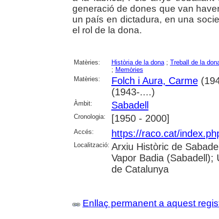
generació de dones que van haver d
un país en dictadura, en una socie
el rol de la dona.
Matèries:
Història de la dona
;
Treball de la don
;
Memòries
Matèries:
Folch i Aura, Carme
(194
(1943-....)
Àmbit:
Sabadell
Cronologia:
[1950 - 2000]
Accés:
https://raco.cat/index.p
Localització:
Arxiu Històric de Sabade
Vapor Badia (Sabadell); 
de Catalunya
Enllaç permanent a aquest regis