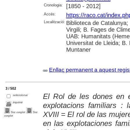
Cronologia:
[1850 - 2012]
Accés:
https://raco.cat/index.p
Localització:
Biblioteca de Catalunya; 
Virgili; B. Fages de Clim
UAB: Humanitats (Hemer
Universitat de Lleida; B.
Muntaner
Enllaç permanent a aquest regis
3 / 502
El Rol de les dones en e
seleccionar
imprimir
explotacions familiars : 
XVIII = El rol de las muje
Text complet
Text
complet
en las explotaciones famil