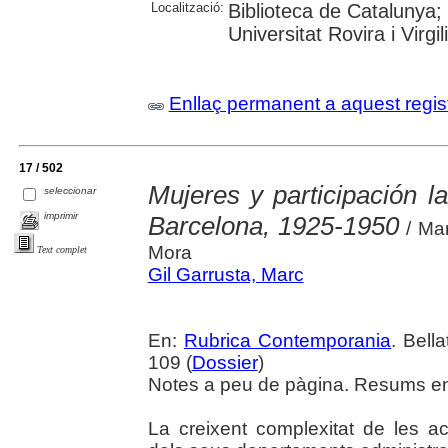
Localització:
Biblioteca de Catalunya; 
Universitat Rovira i Virgili
Enllaç permanent a aquest regis
17 / 502
Mujeres y participación l
seleccionar
imprimir
Barcelona, 1925-1950
/ Mar
Mora
Text complet
Gil Garrusta, Marc
En:
Rubrica Contemporania
. Bell
109 (
Dossier
)
Notes a peu de pàgina. Resums en 
La creixent complexitat de les act