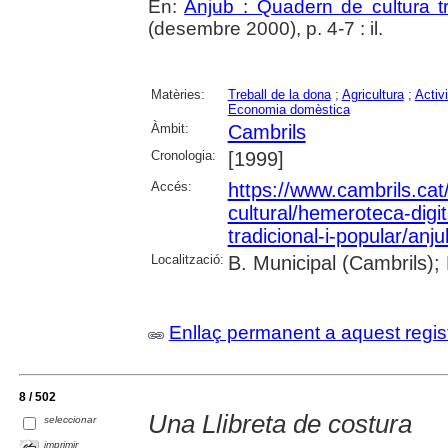
En:
Anjub : Quadern de cultura tr
(desembre 2000), p. 4-7 : il.
Matèries:
Treball de la dona
;
Agricultura
;
Activ
Economia domèstica
Àmbit:
Cambrils
Cronologia:
[1999]
Accés:
https://www.cambrils.cat/
cultural/hemeroteca-digi
tradicional-i-popular/anj
Localització:
B. Municipal (Cambrils);
Enllaç permanent a aquest regis
8 / 502
Una Llibreta de costura
seleccionar
imprimir