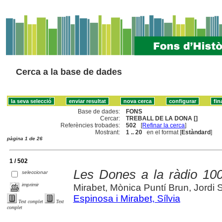
Cerca a la base de dades
Base de dades:
FONS
Cercar:
TREBALL DE LA DONA []
Referències trobades:
502
[
Refinar la cerca
]
Mostrant:
1 .. 20
en el format [
Estàndard
]
pàgina 1 de 26
1 / 502
Les Dones a la ràdio 10
seleccionar
imprimir
Mirabet, Mònica Puntí Brun, Jordi 
Espinosa i Mirabet, Sílvia
Text complet
Text
complet