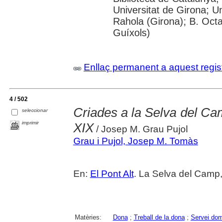
Universitat de Girona; U
Rahola (Girona); B. Octav
Guíxols)
Enllaç permanent a aquest regis
4 / 502
Criades a la Selva del Cam
seleccionar
imprimir
XIX
/ Josep M. Grau Pujol
Grau i Pujol, Josep M. Tomàs
En:
El Pont Alt
. La Selva del Camp,
Matèries:
Dona
;
Treball de la dona
;
Servei dom