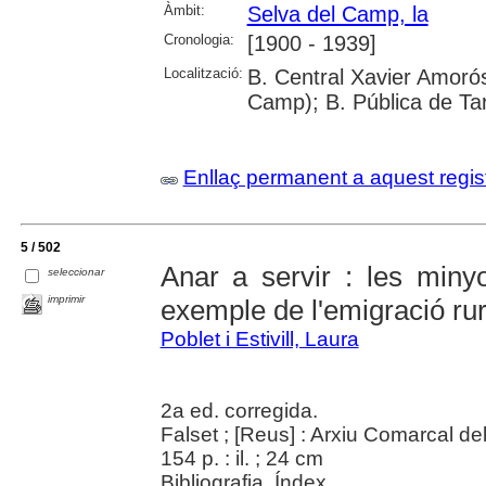
Àmbit:
Selva del Camp, la
Cronologia:
[1900 - 1939]
Localització:
B. Central Xavier Amorós
Camp); B. Pública de Ta
Enllaç permanent a aquest regis
5 / 502
Anar a servir : les miny
seleccionar
imprimir
exemple de l'emigració ru
Poblet i Estivill, Laura
2a ed. corregida.
Falset ; [Reus] : Arxiu Comarcal del
154 p. : il. ; 24 cm
Bibliografia. Índex.