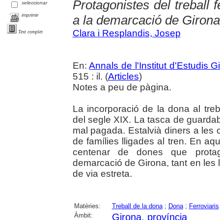
Protagonistes del treball 
seleccionar
imprimir
a la demarcació de Girona
Clara i Resplandis, Josep
Text complet
En:
Annals de l'Institut d'Estudis G
515 : il. (
Articles
)
Notes a peu de pàgina.
La incorporació de la dona al treb
del segle XIX. La tasca de guardab
mal pagada. Estalvià diners a le
de famílies lligades al tren. En aqu
centenar de dones que protag
demarcació de Girona, tant en les lí
de via estreta.
Matèries:
Treball de la dona
;
Dona
;
Ferroviaris
Àmbit:
Girona, província