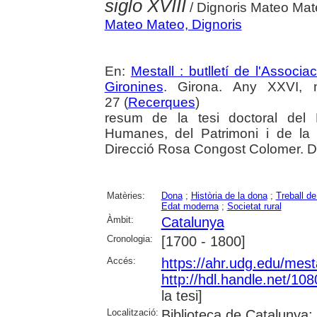
siglo XVIII
/ Dignoris Mateo Ma
Mateo Mateo, Dignoris
En:
Mestall : butlletí de l'Associ
Gironines
. Girona. Any XXVI, 
27 (
Recerques
)
resum de la tesi doctoral del
Humanes, del Patrimoni i de la 
Direcció Rosa Congost Colomer. Da
Matèries:
Dona
;
Història de la dona
;
Treball de
Edat moderna
;
Societat rural
Àmbit:
Catalunya
Cronologia:
[1700 - 1800]
Accés:
https://ahr.udg.edu/mest
http://hdl.handle.net/10
la tesi]
Localització:
Biblioteca de Catalunya;