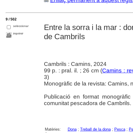
Enllaç permanent a aquest regis
9 / 502
Entre la sorra i la mar : 
seleccionar
imprimir
de Cambrils
Cambrils : Camins, 2024
99 p. : pral. il. ; 26 cm (
Camins : rev
3)
Monogràfic de la revista: Camins, 
Publicació en format monogràfic
comunitat pescadora de Cambrils.
Matèries:
Dona
;
Treball de la dona
;
Pesca
;
Pe