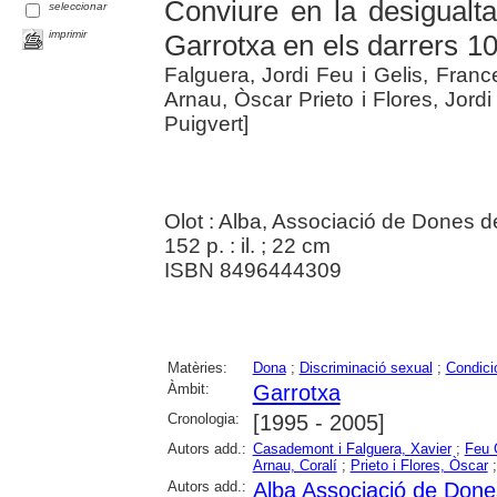
Conviure en la desigualta
seleccionar
imprimir
Garrotxa en els darrers 1
Falguera, Jordi Feu i Gelis, Franc
Arnau, Òscar Prieto i Flores, Jord
Puigvert]
Olot : Alba, Associació de Dones de
152 p. : il. ; 22 cm
ISBN 8496444309
Matèries:
Dona
;
Discriminació sexual
;
Condici
Àmbit:
Garrotxa
Cronologia:
[1995 - 2005]
Autors add.:
Casademont i Falguera, Xavier
;
Feu G
Arnau, Coralí
;
Prieto i Flores, Òscar
Autors add.:
Alba Associació de Done