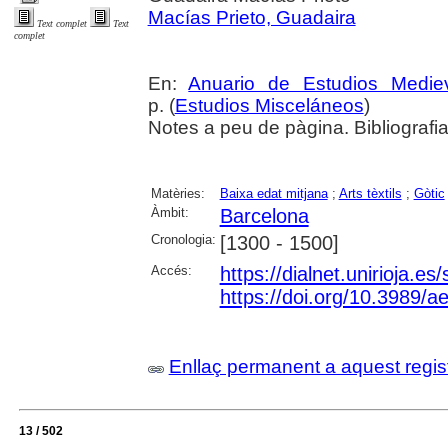
Macías Prieto, Guadaira
Text complet
Text
complet
En:
Anuario de Estudios Medie
p. (
Estudios Misceláneos
)
Notes a peu de pàgina. Bibliografi
Matèries:
Baixa edat mitjana
;
Arts tèxtils
;
Gòtic
Àmbit:
Barcelona
Cronologia:
[1300 - 1500]
Accés:
https://dialnet.unirioja.e
https://doi.org/10.3989/
Enllaç permanent a aquest regis
13 / 502