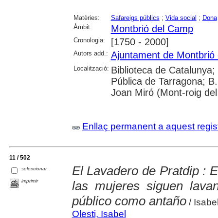
Matèries:
Safareigs públics
;
Vida social
;
Dona
Àmbit:
Montbrió del Camp
Cronologia:
[1750 - 2000]
Autors add.:
Ajuntament de Montbrió
Localització:
Biblioteca de Catalunya;
Pública de Tarragona; B.
Joan Miró (Mont-roig de
Enllaç permanent a aquest regis
11 / 502
El Lavadero de Pratdip : 
seleccionar
imprimir
las mujeres siguen lava
público como antaño
/ Isabel
Olesti, Isabel