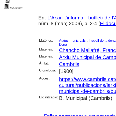
Text complet
En:
L'Arxiu t'informa : butlletí de 
núm. 8 (març 2006), p. 2-4 (
El doc
Matèries:
Arxius municipals
;
Treball de la dona
Dona
Matèries:
Chancho Mallafré, Franc
Matèries:
Arxiu Municipal de Cambr
Àmbit:
Cambrils
Cronologia:
[1900]
Accés:
https://www.cambrils.cat/
cultural/publicacions/larxi
municipal-de-cambrils/but
Localització:
B. Municipal (Cambrils)