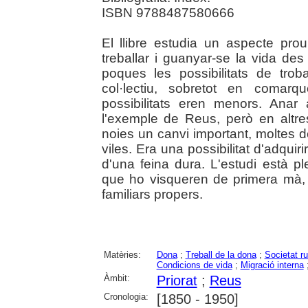
ISBN 9788487580666
El llibre estudia un aspecte pro
treballar i guanyar-se la vida de
poques les possibilitats de tro
col·lectiu, sobretot en comarq
possibilitats eren menors. Anar
l'exemple de Reus, però en altre
noies un canvi important, moltes d
viles. Era una possibilitat d'adqui
d'una feina dura. L'estudi està p
que ho visqueren de primera mà, 
familiars propers.
Matèries:
Dona
;
Treball de la dona
;
Societat ru
Condicions de vida
;
Migració interna
Àmbit:
Priorat
;
Reus
Cronologia:
[1850 - 1950]