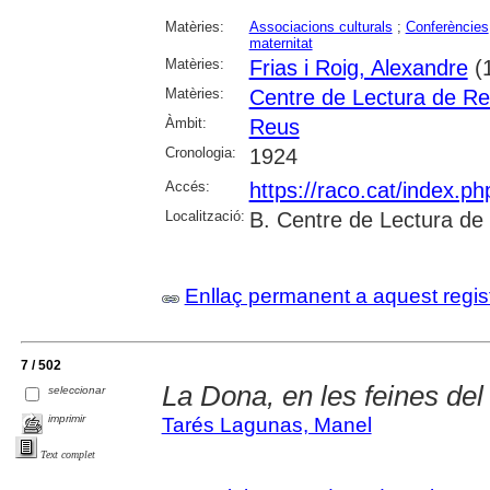
Matèries:
Associacions culturals
;
Conferències
maternitat
Matèries:
Frias i Roig, Alexandre
(
Matèries:
Centre de Lectura de R
Àmbit:
Reus
Cronologia:
1924
Accés:
https://raco.cat/index.p
Localització:
B. Centre de Lectura de
Enllaç permanent a aquest regis
7 / 502
La Dona, en les feines de
seleccionar
imprimir
Tarés Lagunas, Manel
Text complet