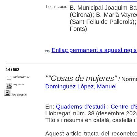
Localització:
B. Municipal Joaquim Bau
(Girona); B. Marià Vayr
(Sant Feliu de Pallerols
Fonts)
Enllaç permanent a aquest regis
14 / 502
""Cosas de mujeres"
seleccionar
/ Norma
imprimir
Domínguez López, Manuel
Text complet
En:
Quaderns d'estudi : Centre d'E
Llobregat, núm. 38 (desembre 2024),
Títols i resums en català, castellà i
Aquest article tracta del reconei