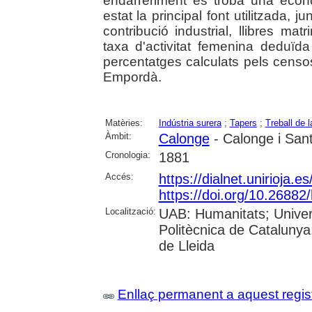
endarreriment es troba una econ
estat la principal font utilitzada, 
contribució industrial, llibres matr
taxa d'activitat femenina deduïd
percentatges calculats pels censos 
Empordà.
Matèries:
Indústria surera
;
Tapers
;
Treball de 
Àmbit:
Calonge
- Calonge i Sant
Cronologia:
1881
Accés:
https://dialnet.unirioja.
https://doi.org/10.26882
Localització:
UAB: Humanitats; Univers
Politècnica de Catalunya;
de Lleida
Enllaç permanent a aquest regis