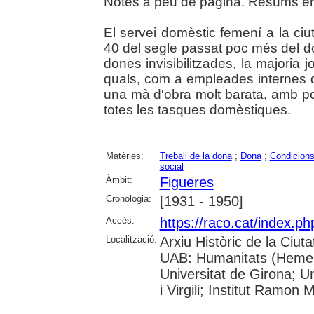
Notes a peu de pàgina. Resums en 
El servei domèstic femení a la ci
40 del segle passat poc més del do
dones invisibilitzades, la majoria j
quals, com a empleades internes 
una mà d'obra molt barata, amb po
totes les tasques domèstiques.
Matèries:
Treball de la dona
;
Dona
;
Condicions
social
Àmbit:
Figueres
Cronologia:
[1931 - 1950]
Accés:
https://raco.cat/index.
Localització:
Arxiu Històric de la Ciut
UAB: Humanitats (Hemero
Universitat de Girona; U
i Virgili; Institut Ramon 