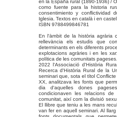
en la España rural (1890-1936) / 
como fuente para la historia ru
consentimiento y conflictividad
Iglesia. Textos en català i en castel
ISBN 9788499846781
En l'àmbit de la història agràri
rellevància els estudis que co
determinants en els diferents proc
explotacions agràries i en les xa
política de les comunitats pagese
2022 l'Associació d'Història Rur
Recerca d'Història Rural de la Un
seminari que, sota el títol Conflict
XX, analitzava les fonts que perm
dia d'aquelles dones pageses
condicionaven les relacions de
comunitat, així com la divisió sexua
El llibre que teniu a les mans rec
van fer en aquell seminari. Al lla
fonts documentals que permeten