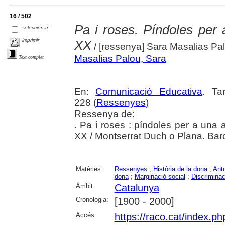
16 / 502
Pa i roses. Píndoles per a
seleccionar
imprimir
XX
/ [ressenya] Sara Masalias Pa
Masalias Palou, Sara
Text complet
En:
Comunicació Educativa
. Ta
228 (
Ressenyes
)
Ressenya de:
. Pa i roses : píndoles per a una a
XX / Montserrat Duch o Plana. Barc
Matèries:
Ressenyes
;
Història de la dona
;
Anto
dona
;
Marginació social
;
Discriminac
Àmbit:
Catalunya
Cronologia:
[1900 - 2000]
Accés:
https://raco.cat/index.p