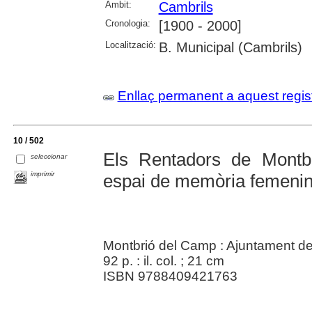
Àmbit:
Cambrils
Cronologia:
[1900 - 2000]
Localització:
B. Municipal (Cambrils)
Enllaç permanent a aquest regis
10 / 502
Els Rentadors de Montb
seleccionar
imprimir
espai de memòria femenina
Montbrió del Camp : Ajuntament de
92 p. : il. col. ; 21 cm
ISBN 9788409421763