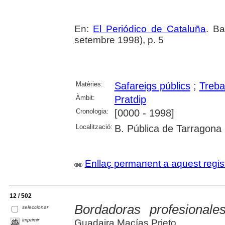
En:
El Periódico de Cataluña
. Ba
setembre 1998), p. 5
Matèries:
Safareigs públics
;
Treba
Àmbit:
Pratdip
Cronologia:
[0000 - 1998]
Localització:
B. Pública de Tarragona
Enllaç permanent a aquest regis
12 / 502
Bordadoras profesionale
seleccionar
imprimir
Guadaira Macías Prieto