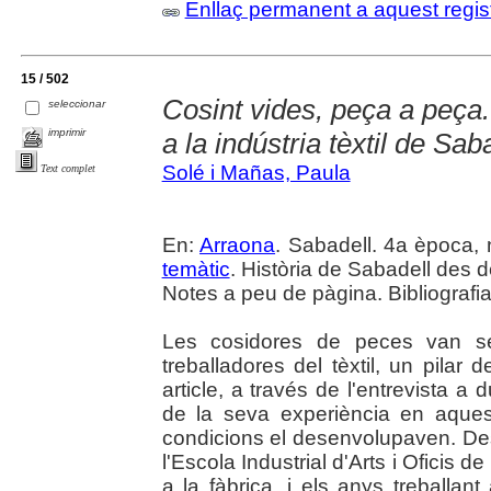
Enllaç permanent a aquest regis
15 / 502
Cosint vides, peça a peça
seleccionar
imprimir
a la indústria tèxtil de Sab
Solé i Mañas, Paula
Text complet
En:
Arraona
. Sabadell. 4a època, n
temàtic
. Història de Sabadell des 
Notes a peu de pàgina. Bibliografia
Les cosidores de peces van se
treballadores del tèxtil, un pilar
article, a través de l'entrevista 
de la seva experiència en aquest
condicions el desenvolupaven. Des
l'Escola Industrial d'Arts i Oficis 
a la fàbrica, i els anys treballan