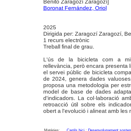
Benito Zaragozí Zaragozí]
Boronat Fernández, Oriol
2025
Dirigida per: Zaragozí Zaragozí, Beni
1 recurs electrònic
Treball final de grau.
L'ús de la bicicleta com a mit
rellevància, però encara presenta 
el servei públic de bicicleta comp
de 2024, genera dades valuoses p
proposa una metodologia per estr
model de base de dades adaptable,
d'indicadors. La col·laboració am
retroacció útil sobre els indicad
obert a l'evolució i alineat amb les 
Matèries:
Carrils bici
;
Desenvolupament sosten