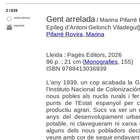
2 / 639
Gent arrelada
seleccionar
/ Marina Pifarré
imprimir
Epíleg d'Antoni Gelonch Viladegut]
Pifarré Rovira, Marina
Lleida : Pagès Editors, 2026
96 p. ; 21 cm (
Monografies
, 155)
ISBN 9788413036939
L'any 1939, un cop acabada la Gu
l'Instituto Nacional de Colonizaci
nous pobles als nuclis rurals i fe
punts de l'Estat espanyol per c
productiu agrari. Sucs va ser un 
anys del desenvolupament urban
potable, ni clavegueram ni xarxa 
alguns dels nous pobladors dec
veure amb cor de seguir endavant,