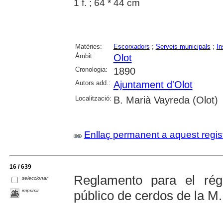
1 f. ; 64 * 44 cm
Matèries:
Escorxadors
;
Serveis municipals
;
In
Àmbit:
Olot
Cronologia:
1890
Autors add.:
Ajuntament d'Olot
Localització:
B. Marià Vayreda (Olot)
Enllaç permanent a aquest regis
16 / 639
Reglamento para el rég
seleccionar
imprimir
público de cerdos de la M.L