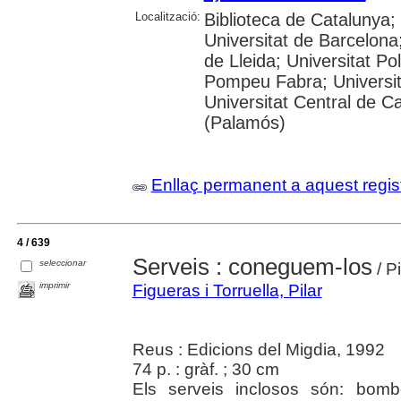
Localització:
Biblioteca de Catalunya;
Universitat de Barcelona;
de Lleida; Universitat Po
Pompeu Fabra; Universitat
Universitat Central de Ca
(Palamós)
Enllaç permanent a aquest regis
4 / 639
Serveis : coneguem-los
seleccionar
/ Pi
imprimir
Figueras i Torruella, Pilar
Reus : Edicions del Migdia, 1992
74 p. : gràf. ; 30 cm
Els serveis inclosos són: bomber