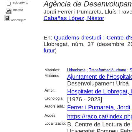
Agència de Desenvolupa
seleccionar
imprimir
Jordi Ferrer i Pumareta, Lluís Trav
Cabañas López, Néstor
Text complet
En:
Quaderns d'estudi : Centre d'E
Llobregat, núm. 37 (desembre 202
futur
)
Matèries:
Urbanisme
;
Transformació urbana
;
S
Matèries:
Ajuntament de l'Hospital
Desenvolupament Urbà
Àmbit:
Hospitalet de Llobregat, l
Cronologia:
[1976 - 2023]
Autors add.:
Ferrer i Pumareta, Jordi
Accés:
https://raco.cat/index.
Localització:
B. Centre de Lectura de 
Universitat Pompeu Fabra;