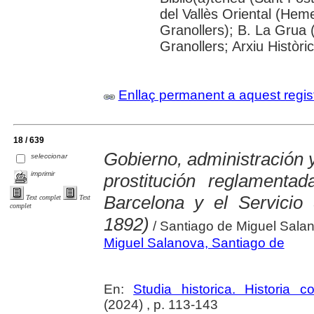
del Vallès Oriental (He
Granollers); B. La Grua 
Granollers; Arxiu Històri
Enllaç permanent a aquest regis
18 / 639
Gobierno, administración y
seleccionar
imprimir
prostitución reglament
Barcelona y el Servicio
Text complet
Text
complet
1892)
/ Santiago de Miguel Sala
Miguel Salanova, Santiago de
En:
Studia historica. Historia 
(2024) , p. 113-143