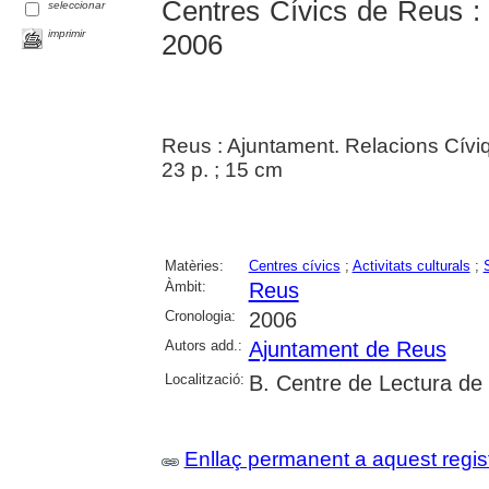
Centres Cívics de Reus : a
seleccionar
imprimir
2006
Reus : Ajuntament. Relacions Cívi
23 p. ; 15 cm
Matèries:
Centres cívics
;
Activitats culturals
;
Àmbit:
Reus
Cronologia:
2006
Autors add.:
Ajuntament de Reus
Localització:
B. Centre de Lectura de
Enllaç permanent a aquest regis