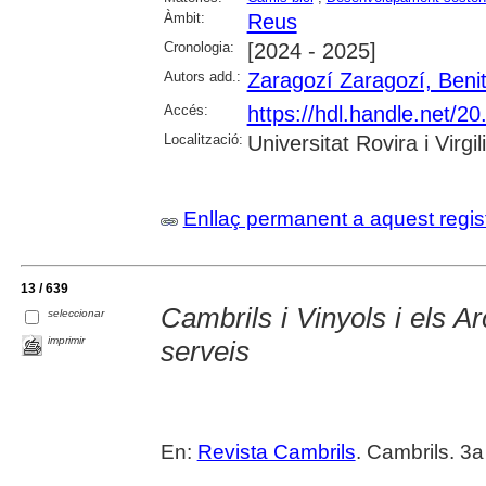
Àmbit:
Reus
Cronologia:
[2024 - 2025]
Autors add.:
Zaragozí Zaragozí, Beni
Accés:
https://hdl.handle.net/
Localització:
Universitat Rovira i Virgili
Enllaç permanent a aquest regis
13 / 639
Cambrils i Vinyols i els
seleccionar
imprimir
serveis
En:
Revista Cambrils
. Cambrils. 3a