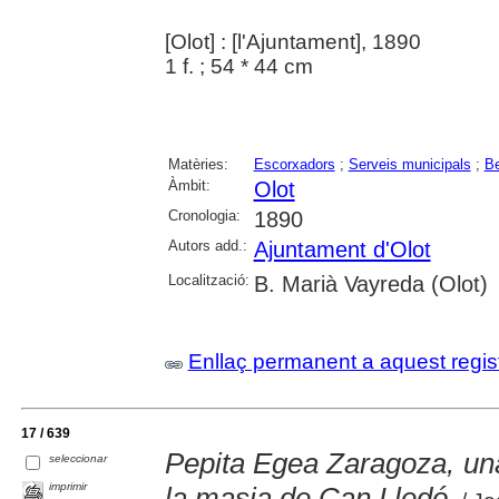
[Olot] : [l'Ajuntament], 1890
1 f. ; 54 * 44 cm
Matèries:
Escorxadors
;
Serveis municipals
;
Be
Àmbit:
Olot
Cronologia:
1890
Autors add.:
Ajuntament d'Olot
Localització:
B. Marià Vayreda (Olot)
Enllaç permanent a aquest regis
17 / 639
Pepita Egea Zaragoza, una
seleccionar
imprimir
la masia de Can Lledó.