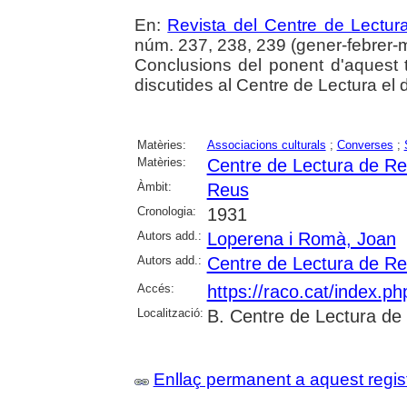
En:
Revista del Centre de Lectu
núm. 237, 238, 239 (gener-febrer-m
Conclusions del ponent d'aquest
discutides al Centre de Lectura el
Matèries:
Associacions culturals
;
Converses
;
Matèries:
Centre de Lectura de R
Àmbit:
Reus
Cronologia:
1931
Autors add.:
Loperena i Romà, Joan
Autors add.:
Centre de Lectura de R
Accés:
https://raco.cat/index.p
Localització:
B. Centre de Lectura de
Enllaç permanent a aquest regis