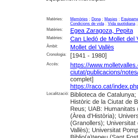
Matèries:
Memòries
;
Dona
;
Masies
;
Equipamen
Condicions de vida
;
Vida quotidiana
Matèries:
Egea Zaragoza, Pepita
Matèries:
Can Lledó de Mollet del 
Àmbit:
Mollet del Vallès
Cronologia:
[1941 - 1980]
Accés:
https://www.molletvalles.
ciutat/publicacions/note
complet]
https://raco.cat/index.p
Localització:
Biblioteca de Catalunya;
Històric de la Ciutat de
Reus; UAB: Humanitats 
(Àrea d'Història); Univer
(Granollers); Universitat
Vallès); Universitat Pompe
Biblio(a)teneu (Sant Fos