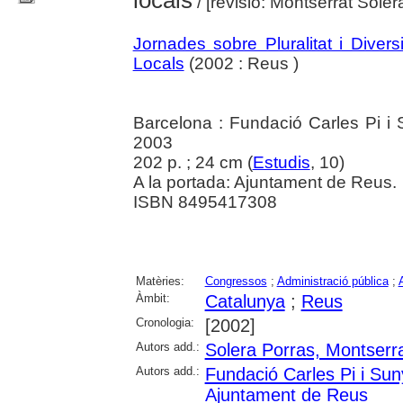
locals
/ [revisió: Montserrat Soler
Jornades sobre Pluralitat i Divers
Locals
(2002 : Reus )
Barcelona : Fundació Carles Pi i 
2003
202 p. ; 24 cm (
Estudis
, 10)
A la portada: Ajuntament de Reus.
ISBN 8495417308
Matèries:
Congressos
;
Administració pública
;
Àmbit:
Catalunya
;
Reus
Cronologia:
[2002]
Autors add.:
Solera Porras, Montserr
Autors add.:
Fundació Carles Pi i Sun
Ajuntament de Reus