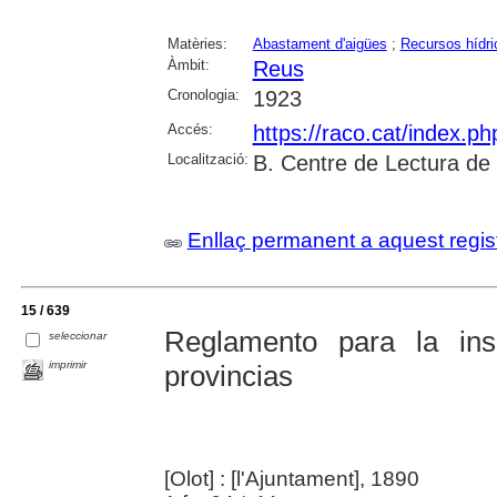
Matèries:
Abastament d'aigües
;
Recursos hídri
Àmbit:
Reus
Cronologia:
1923
Accés:
https://raco.cat/index.p
Localització:
B. Centre de Lectura de
Enllaç permanent a aquest regis
15 / 639
Reglamento para la in
seleccionar
imprimir
provincias
[Olot] : [l'Ajuntament], 1890