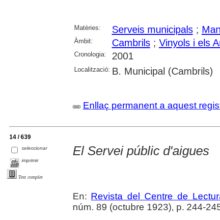
Matèries:
Serveis municipals
;
Man
Àmbit:
Cambrils
;
Vinyols i els A
Cronologia:
2001
Localització:
B. Municipal (Cambrils)
Enllaç permanent a aquest regis
14 / 639
El Servei públic d'aigues
seleccionar
imprimir
Text complet
En:
Revista del Centre de Lectu
núm. 89 (octubre 1923), p. 244-245