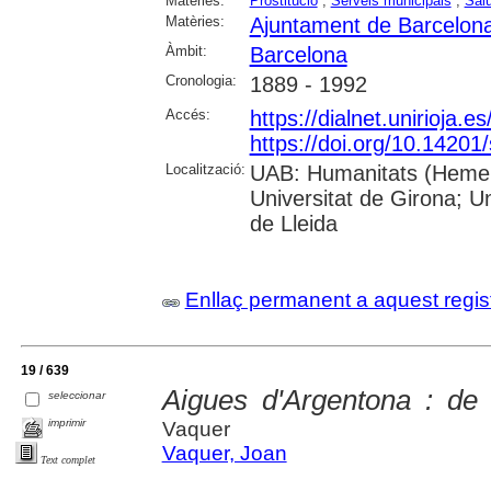
Matèries:
Prostitució
;
Serveis municipals
;
Salu
Matèries:
Ajuntament de Barcelon
Àmbit:
Barcelona
Cronologia:
1889 - 1992
Accés:
https://dialnet.unirioja.
https://doi.org/10.1420
Localització:
UAB: Humanitats (Hemero
Universitat de Girona; U
de Lleida
Enllaç permanent a aquest regis
19 / 639
Aigues d'Argentona : de 
seleccionar
imprimir
Vaquer
Vaquer, Joan
Text complet