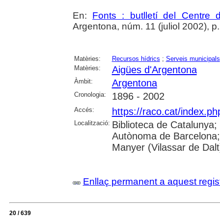
En:
Fonts : butlletí del Centre 
Argentona, núm. 11 (juliol 2002), p. 1
Matèries:
Recursos hídrics
;
Serveis municipals
Matèries:
Aigües d'Argentona
Àmbit:
Argentona
Cronologia:
1896 - 2002
Accés:
https://raco.cat/index.ph
Localització:
Biblioteca de Catalunya;
Autònoma de Barcelona;
Manyer (Vilassar de Dalt
Enllaç permanent a aquest regis
20 / 639