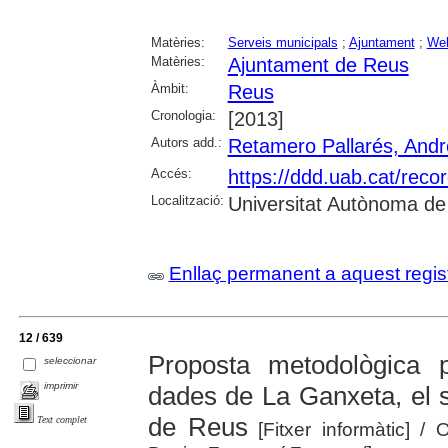
Matèries:
Serveis municipals
;
Ajuntament
;
We
Matèries:
Ajuntament de Reus
Àmbit:
Reus
Cronologia:
[2013]
Autors add.:
Retamero Pallarés, And
Accés:
https://ddd.uab.cat/reco
Localització:
Universitat Autònoma de
Enllaç permanent a aquest regis
12 / 639
Proposta metodològica p
seleccionar
imprimir
dades de La Ganxeta, el s
de Reus
Text complet
[Fitxer informàtic]
/ O