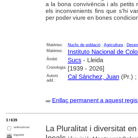
a la bona convivència i als petit
els inconvenients fins que s'hi van
per poder viure en bones condicions
Matèries:
Nuclis de població
;
Agricultura
;
Desen
Matèries:
Instituto Nacional de Col
Àmbit:
Sucs
- Lleida
Cronologia:
[1939 - 2026]
Autors
Cal Sánchez, Juan
(Pr.) 
add.:
Enllaç permanent a aquest regis
3 / 639
La Pluralitat i diversitat e
seleccionar
imprimir