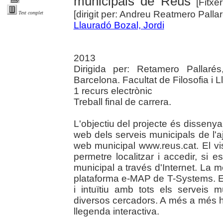
municipals de Reus
[Fitxer
[dirigit per: Andreu Reatmero Pallar
Text complet
Llauradó Bozal, Jordi
2013
Dirigida per: Retamero Pallaré
Barcelona. Facultat de Filosofia i L
1 recurs electrònic
Treball final de carrera.
L'objectiu del projecte és disseny
web dels serveis municipals de l'
web municipal www.reus.cat. El vi
permetre localitzar i accedir, si e
municipal a través d'Internet. La me
plataforma e-MAP de T-Systems. El r
i intuïtiu amb tots els serveis 
diversos cercadors. A més a més hi
llegenda interactiva.