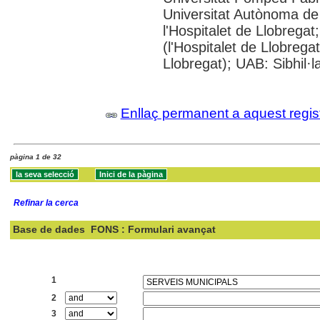
Universitat Autònoma de
l'Hospitalet de Llobregat
(l'Hospitalet de Llobrega
Llobregat); UAB: Sibhil·l
Enllaç permanent a aquest regis
pàgina 1 de 32
Refinar la cerca
Base de dades
FONS : Formulari avançat
Cercar:
1
2
3