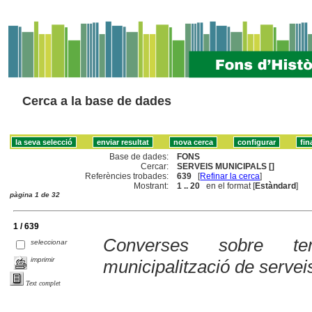
Cerca a la base de dades
Base de dades:
FONS
Cercar:
SERVEIS MUNICIPALS []
Referències trobades:
639
[
Refinar la cerca
]
Mostrant:
1 .. 20
en el format [
Estàndard
]
pàgina 1 de 32
1 / 639
Converses sobre te
seleccionar
imprimir
municipalització de servei
Text complet