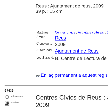
Reus : Ajuntament de reus, 2009
39 p. ; 15 cm
Matèries:
Centres cívics
;
Activitats culturals
;
Àmbit:
Reus
Cronologia:
2009
Autors add.:
Ajuntament de Reus
Localització:
B. Centre de Lectura de
Enllaç permanent a aquest regis
6 / 639
Centres Cívics de Reus : a
seleccionar
imprimir
2009