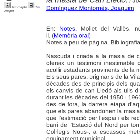
/ J
Domínguez Montornès, Joaquim
Text complet
Text
complet
En:
Notes
. Mollet del Vallès, 
il. (
Memòria oral
)
Notes a peu de pàgina. Bibliografi
Nascuda i criada a la masia de 
ofereix un testimoni inestimable 
acollir estadants provinents de la 
Els seus pares, originaris de la Vil
dècades des de principis dels quar
els canvis de can Lledó als ulls d
durant les dècades del 1950 i 196
des de fora, la darrera etapa d'a
que els pares abandonen la masia
què l'estimació per l'espai i els re
barri de l'Estació del Nord per tor
Col·legis Nous-, a escassos met
equipament municipal.