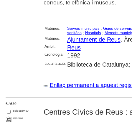
correus, telefònica i museus.
Matèries:
Serveis municipals
;
Guies de serveis
sanitària
;
Hospitals
;
Mercats munici
Matèries:
Ajuntament de Reus
. Àr
Àmbit:
Reus
Cronologia:
1992
Localització:
Biblioteca de Catalunya;
Enllaç permanent a aquest regis
5 / 639
Centres Cívics de Reus : a
seleccionar
imprimir