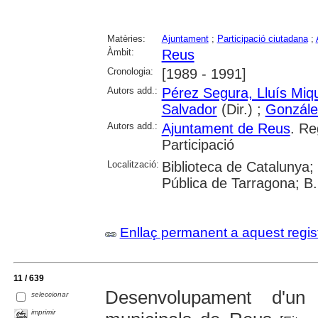
Matèries:
Ajuntament
;
Participació ciutadana
;
Àmbit:
Reus
Cronologia:
[1989 - 1991]
Autors add.:
Pérez Segura, Lluís Miq
Salvador
(Dir.) ;
Gonzále
Autors add.:
Ajuntament de Reus
. Re
Participació
Localització:
Biblioteca de Catalunya;
Pública de Tarragona; B
Enllaç permanent a aquest regis
11 / 639
Desenvolupament d'un
seleccionar
imprimir