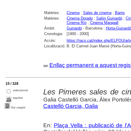
Matèries:
Cinema
;
Sales de cinema
;
Barris
Matèries:
Cinema Dorado
;
Salón Guinardó
;
Ci
Cinema Río
;
Cinema Maragall
Àmbit:
Guinardó
- Barcelona ;
Horta-Guinard
Cronologia:
[1900 - 2000]
Accés:
https://raco.cat/index.php/ELPOU/art
Localització:
B. El Carmel-Juan Marsé (Horta-Guin
Enllaç permanent a aquest regis
15 / 328
Les Pimeres sales de cin
seleccionar
imprimir
Galia Castelló Garcia, Àlex Portolé
Castelló Garcia, Galia
Text complet
En:
Plaça Vella : publicació de l'A