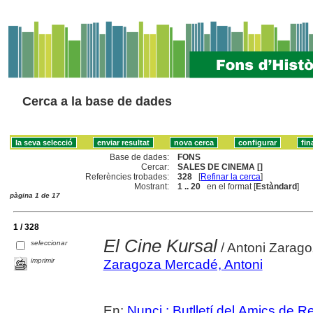
Cerca a la base de dades
Base de dades:
FONS
Cercar:
SALES DE CINEMA []
Referències trobades:
328
[
Refinar la cerca
]
Mostrant:
1 .. 20
en el format [
Estàndard
]
pàgina 1 de 17
1 / 328
El Cine Kursal
seleccionar
/ Antoni Zarag
imprimir
Zaragoza Mercadé, Antoni
En:
Nunci : Butlletí del Amics de R