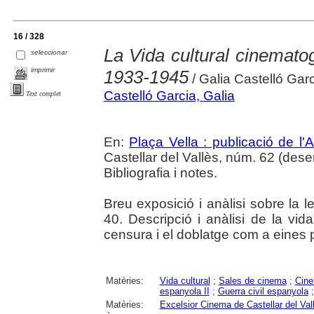
16 / 328
La Vida cultural cinematog
seleccionar
imprimir
1933-1945
/ Galia Castelló Gar
Castelló Garcia, Galia
Text complet
En:
Plaça Vella : publicació de l'A
Castellar del Vallès, núm. 62 (desem
Bibliografia i notes.
Breu exposició i anàlisi sobre la l
40. Descripció i anàlisi de la vida
censura i el doblatge com a eines p
Matèries:
Vida cultural
;
Sales de cinema
;
Cin
espanyola II
;
Guerra civil espanyola
Matèries:
Excelsior Cinema de Castellar del Val