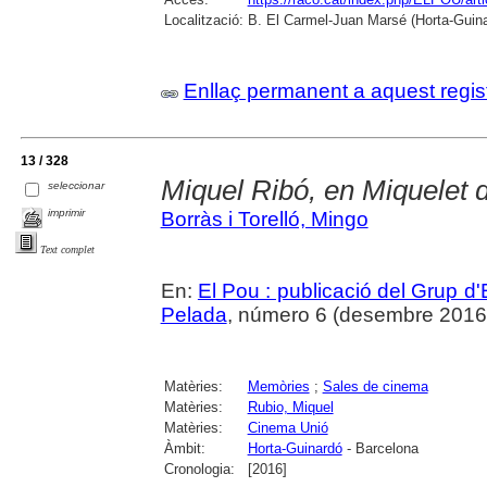
Localització:
B. El Carmel-Juan Marsé (Horta-Guin
Enllaç permanent a aquest regis
13 / 328
Miquel Ribó, en Miquelet d
seleccionar
imprimir
Borràs i Torelló, Mingo
Text complet
En:
El Pou : publicació del Grup d'
Pelada
, número 6 (desembre 2016), 
Matèries:
Memòries
;
Sales de cinema
Matèries:
Rubio, Miquel
Matèries:
Cinema Unió
Àmbit:
Horta-Guinardó
- Barcelona
Cronologia:
[2016]