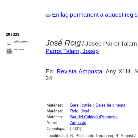
Enllaç permanent a aquest regis
20 / 328
José Roig
seleccionar
/ Josep Parrot Talarn
imprimir
Parrot Talarn, Josep
En:
Revista Amposta
. Any XLIII, 
24
Matèries:
Bars i cafès
;
Sales de cinema
Matèries:
Roig, José
Matèries:
Bar del Culderó d'Amposta
Àmbit:
Amposta
Cronologia:
[2001]
Localització:
B. Pública de Tarragona; B. Sebastià