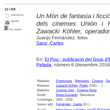
12 / 328
Un Món de fantasia i ficci
seleccionar
imprimir
dels cinemes Unión i H
Zawacki Köhler, operado
Text complet
Juanjo Fernández, fotos
Sanz, Carles
En:
El Pou : publicació del Grup d'
Pelada
, número 6 (desembre 2016), p
Matèries:
Entrevistes
;
Memòries
;
Cinema
;
Sa
Matèries:
Zawacki Köhler, Pedro
(1941-....)
Matèries:
Cinema Unió
;
Cinema Horta
Àmbit:
Horta-Guinardó
- Barcelona
Cronologia:
1941 - 2016
Autors add.:
Fernández, Juanjo
(Il·l.)
Accés:
https://raco.cat/index.php/ELPOU/art