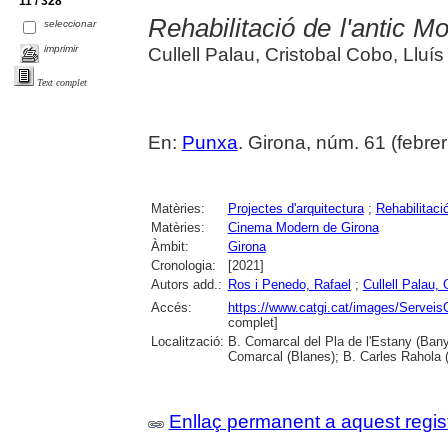
11 / 328
Rehabilitació de l'antic M
seleccionar
imprimir
Cullell Palau, Cristobal Cobo, Lluís 
Text complet
En:
Punxa
. Girona, núm. 61 (febrer 2
Matèries:
Projectes d'arquitectura
;
Rehabilitació
Matèries:
Cinema Modern de Girona
Àmbit:
Girona
Cronologia:
[2021]
Autors add.:
Ros i Penedo, Rafael
;
Cullell Palau, 
Accés:
https://www.catgi.cat/images/Serveis
complet]
Localització:
B. Comarcal del Pla de l'Estany (Bany
Comarcal (Blanes); B. Carles Rahola 
Enllaç permanent a aquest regis