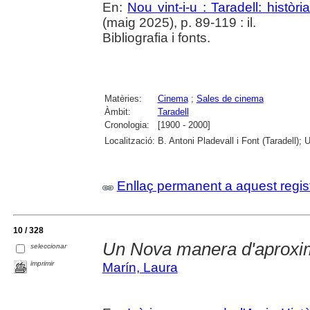
En:
Nou vint-i-u : Taradell: històr
(maig 2025), p. 89-119 : il.
Bibliografia i fonts.
Matèries:
Cinema
;
Sales de cinema
Àmbit:
Taradell
Cronologia:
[1900 - 2000]
Localització:
B. Antoni Pladevall i Font (Taradell); 
Enllaç permanent a aquest regis
10 / 328
Un Nova manera d'aproxima
seleccionar
imprimir
Marín, Laura