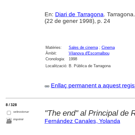
En:
Diari de Tarragona
. Tarragon
(22 de gener 1998), p. 24
Matèries:
Sales de cinema
;
Cinema
Àmbit:
Vilanova d'Escornalbou
Cronologia:
1998
Localització:
B. Pública de Tarragona
Enllaç permanent a aquest regis
8 / 328
"The end" al Principal de
seleccionar
imprimir
Fernández Canales, Yolanda