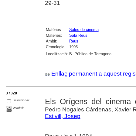
29-31
Matèries:
Sales de cinema
Matèries:
Sala Reus
Àmbit:
Reus
Cronologia:
1996
Localització:
B. Pública de Tarragona
Enllaç permanent a aquest regis
3 / 328
Els Orígens del cinema 
seleccionar
imprimir
Pedro Nogales Cárdenas, Xavier R
Estivill, Josep