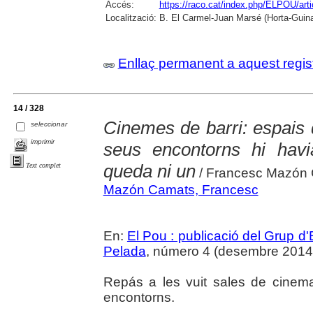
Accés:
https://raco.cat/index.php/ELPOU/art
Localització:
B. El Carmel-Juan Marsé (Horta-Guin
Enllaç permanent a aquest regis
14 / 328
Cinemes de barri: espais 
seleccionar
imprimir
seus encontorns hi hav
queda ni un
Text complet
/ Francesc Mazón
Mazón Camats, Francesc
En:
El Pou : publicació del Grup d'
Pelada
, número 4 (desembre 2014), 
Repás a les vuit sales de cinema
encontorns.