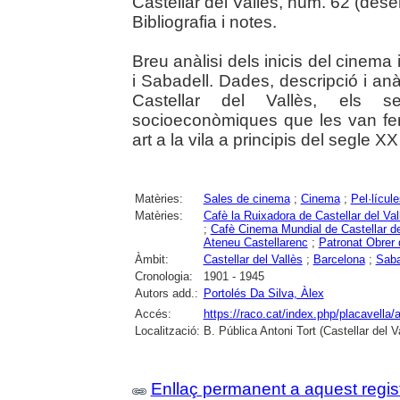
Castellar del Vallès, núm. 62 (desem
Bibliografia i notes.
Breu anàlisi dels inicis del cinem
i Sabadell. Dades, descripció i an
Castellar del Vallès, els s
socioeconòmiques que les van fer 
art a la vila a principis del segle XX
Matèries:
Sales de cinema
;
Cinema
;
Pel·lícul
Matèries:
Cafè la Ruixadora de Castellar del Val
;
Cafè Cinema Mundial de Castellar de
Ateneu Castellarenc
;
Patronat Obrer 
Àmbit:
Castellar del Vallès
;
Barcelona
;
Saba
Cronologia:
1901 - 1945
Autors add.:
Portolés Da Silva, Àlex
Accés:
https://raco.cat/index.php/placavella/
Localització:
B. Pública Antoni Tort (Castellar del 
Enllaç permanent a aquest regis