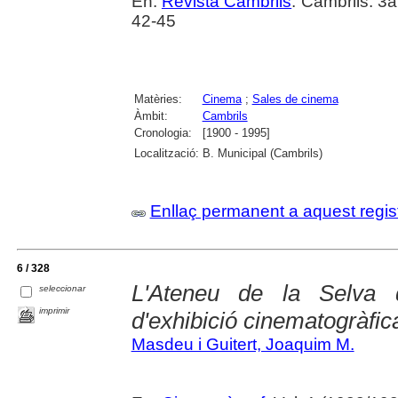
En:
Revista Cambrils
. Cambrils. 3
42-45
Matèries:
Cinema
;
Sales de cinema
Àmbit:
Cambrils
Cronologia:
[1900 - 1995]
Localització:
B. Municipal (Cambrils)
Enllaç permanent a aquest regis
6 / 328
L'Ateneu de la Selva
seleccionar
imprimir
d'exhibició cinematogràfic
Masdeu i Guitert, Joaquim M.