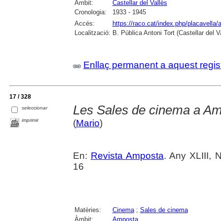
Àmbit:
Castellar del Vallès
Cronologia:
1933 - 1945
Accés:
https://raco.cat/index.php/placavella/
Localització:
B. Pública Antoni Tort (Castellar del 
Enllaç permanent a aquest regis
17 / 328
Les Sales de cinema a Ampo
seleccionar
imprimir
(
Mario
)
En:
Revista Amposta
. Any XLIII, 
16
Matèries:
Cinema
;
Sales de cinema
Àmbit:
Amposta