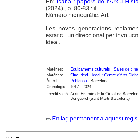
En:
Icària : papers de l'Arxiu His
(2024) , p. 80-83 : il.
Número monogràfic: Art.
Les noves generacions reclamen 
estàtic i unidireccional per involucr
Ideal.
Matèries:
Equipaments culturals
;
Sales de cin
Matèries:
Cine Ideal
;
Ideal : Centre d'Arts Digit
Àmbit:
Poblenou
- Barcelona
Cronologia:
1917 - 2024
Localització:
Arxiu Històric de la Ciutat de Barcel
Benguerel (Sant Martí-Barcelona)
Enllaç permanent a aquest regis