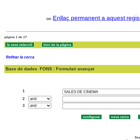
Enllaç permanent a aquest regis
pàgina 1 de 17
Refinar la cerca
Base de dades
FONS : Formulari avançat
Cercar:
1
2
3
Sea