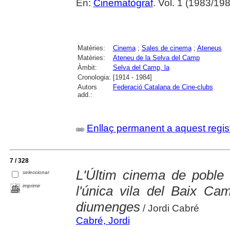
En:
Cinematògraf
. Vol. 1 (1983/198
Matèries:
Cinema
;
Sales de cinema
;
Ateneus
Matèries:
Ateneu de la Selva del Camp
Àmbit:
Selva del Camp, la
Cronologia:
[1914 - 1984]
Autors
Federació Catalana de Cine-clubs
add.:
Enllaç permanent a aquest regis
7 / 328
L'Últim cinema de poble 
seleccionar
imprimir
l'única vila del Baix C
diumenges
/ Jordi Cabré
Cabré, Jordi