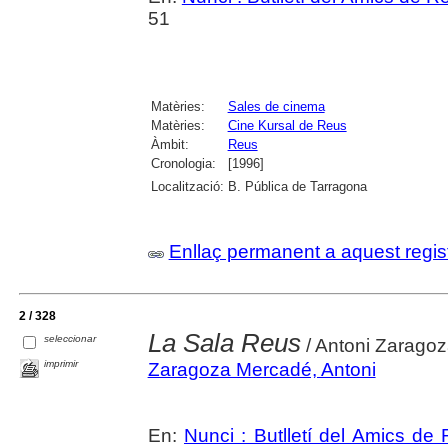
51
Matèries:
Sales de cinema
Matèries:
Cine Kursal de Reus
Àmbit:
Reus
Cronologia:
[1996]
Localització:
B. Pública de Tarragona
Enllaç permanent a aquest regis
2 / 328
La Sala Reus
seleccionar
/ Antoni Zarago
imprimir
Zaragoza Mercadé, Antoni
En:
Nunci : Butlletí del Amics de