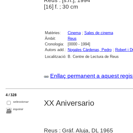
Reus : [s.n.], 1994
[16] f. ; 30 cm
Matèries:
Cinema
;
Sales de cinema
Àmbit:
Reus
Cronologia:
[0000 - 1994]
Autors add.:
Nogales Cárdenas, Pedro
;
Robert i D
Localització:
B. Centre de Lectura de Reus
Enllaç permanent a aquest regis
4 / 328
XX Aniversario
seleccionar
imprimir
Reus : Gráf. Aluja, DL 1965