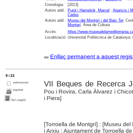
Cronologia:
[2013]
Autors add.:
Pujol i Hamelink, Marcel
;
Aparicio i 
Carles
Autors add.:
Museu del Montgrí i del Baix Ter
. Cent
Montgrí
. Àrea de Cultura
Accés:
https://www.museudelamediterrania.cat/
Localització:
Universitat Politècnica de Catalunya; 
Enllaç permanent a aquest regis
9 / 22
VII Beques de Recerca J
seleccionar
imprimir
Pou i Rovira, Carla Àlvarez i Chic
i Piera]
Text complet
[Torroella de Montgrí] : [Museu del 
i Arxiu : Ajuntament de Torroella d