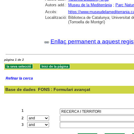
Autors add.:
Museu de la Mediterrània
;
Parc Natura
Accés:
https://www.museudelamediterrania.cat/
Localització:
Biblioteca de Catalunya; Universitat d
(Torroella de Montgrí)
Enllaç permanent a aquest regis
pàgina 1 de 2
Refinar la cerca
Base de dades
FONS : Formulari avançat
Cercar:
1
2
3