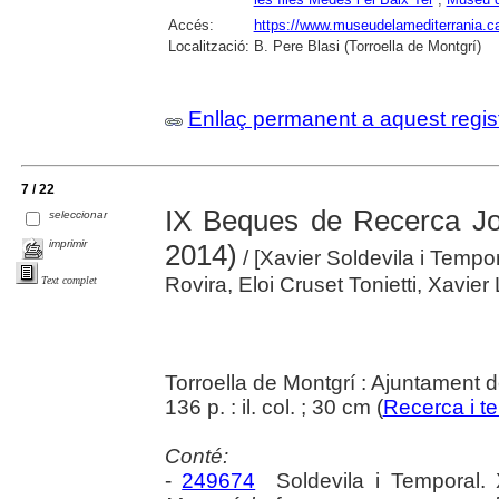
Accés:
https://www.museudelamediterrania.cat/
Localització:
B. Pere Blasi (Torroella de Montgrí)
Enllaç permanent a aquest regis
7 / 22
IX Beques de Recerca Jo
seleccionar
imprimir
2014)
/ [Xavier Soldevila i Tempo
Rovira, Eloi Cruset Tonietti, Xavier
Text complet
Torroella de Montgrí : Ajuntament d
136 p. : il. col. ; 30 cm (
Recerca i ter
Conté:
-
249674
Soldevila i Temporal. 