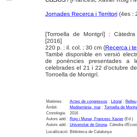
Jornades Recerca i Territori
(4es : 
[Torroella de Montgrí] : Càtedra
[2016]
220 p. : il. col. ; 30 cm (
Recerca i ter
També disponible en versió electrò
de ponències presentades a le
celebrades el 21 i 22 d'octubre d
Torroella de Montgrí.
Matèries:
Actes de congressos
;
Litoral
;
Relleu
Àmbit:
Mediterrània, mar
;
Torroella de Montg
Cronologia:
2016
Autors add.:
Roig i Munar, Francesc Xavier
(Ed.)
Autors add.:
Universitat de Girona
. Càtedra d'Ecos
Localització:
Biblioteca de Catalunya