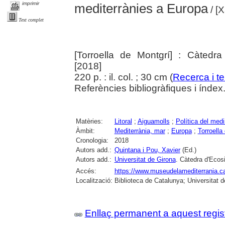
imprimir
mediterrànies a Europa
/ [
Text complet
[Torroella de Montgrí] : Càtedra
[2018]
220 p. : il. col. ; 30 cm (
Recerca i ter
Referències bibliogràfiques i índex
Matèries:
Litoral
;
Aiguamolls
;
Política del med
Àmbit:
Mediterrània, mar
;
Europa
;
Torroella
Cronologia:
2018
Autors add.:
Quintana i Pou, Xavier
(Ed.)
Autors add.:
Universitat de Girona
. Càtedra d'Ecos
Accés:
https://www.museudelamediterrania.cat/
Localització:
Biblioteca de Catalunya; Universitat 
Enllaç permanent a aquest regis