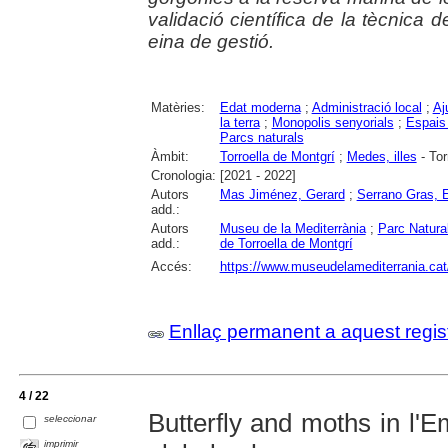
validació científica de la tècnic
eina de gestió.
Matèries:
Edat moderna
;
Administració local
;
Aj
la terra
;
Monopolis senyorials
;
Espais 
Parcs naturals
Àmbit:
Torroella de Montgrí
;
Medes, illes
- Tor
Cronologia:
[2021 - 2022]
Autors
Mas Jiménez, Gerard
;
Serrano Gras, 
add.:
Autors
Museu de la Mediterrània
;
Parc Natural
add.:
de Torroella de Montgrí
Accés:
https://www.museudelamediterrania.cat/ca
Enllaç permanent a aquest regis
4 / 22
Butterfly and moths in l'
seleccionar
imprimir