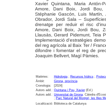
Xavier Quintana, Maria Antón-Pa
Amore, Dani Boix, Jordi Bou, 
Stéphanie Gascón, Luis Martín,
Obrador, Jordi Sala -- Superfíci
drenatge per reduir el risc d'in
Amore, Dani Boix, Jordi Bou, Z
Llausàs, Gerard Pidemunt, Teia P
Implementació d'estratègies demostr
del reg agrícola al Baix Ter / Fra
difondre i fomentar el reg de pr
Joaquim Bellvert, Magí Pàmies.
Matèries:
Hidrologia
;
Recursos hídrics
;
Protec
Àmbit:
Girona, província
Cronologia:
[2024]
Autors add.:
Quintana i Pou, Xavier
(Ed.)
Autors add.:
Universitat de Girona
. Càtedra d'Ecos
;
Parc Natural del Montgrí, les Illes M
Localització:
Biblioteca de Catalunya