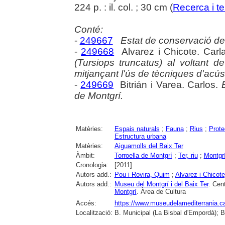
224 p. : il. col. ; 30 cm (
Recerca i ter
Conté:
-
249667
Estat de conservació de 
-
249668
Alvarez i Chicote. Carl
(Tursiops truncatus) al voltant d
mitjançant l'ús de tècniques d'acú
-
249669
Bitrián i Varea. Carlos.
de Montgrí.
Matèries:
Espais naturals
;
Fauna
;
Rius
;
Prote
Estructura urbana
Matèries:
Aiguamolls del Baix Ter
Àmbit:
Torroella de Montgrí
;
Ter, riu
;
Montgr
Cronologia:
[2011]
Autors add.:
Pou i Rovira, Quim
;
Alvarez i Chicote
Autors add.:
Museu del Montgrí i del Baix Ter
. Cent
Montgrí
. Àrea de Cultura
Accés:
https://www.museudelamediterrania.cat/
Localització:
B. Municipal (La Bisbal d'Empordà); B