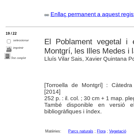
Enllaç permanent a aquest regis
19 / 22
El Poblament vegetal i 
seleccionar
imprimir
Montgrí, les Illes Medes i 
Lluís Vilar Sais, Xavier Quintana P
Text complet
[Torroella de Montgrí] : Càtedra
[2014]
252 p. : il. col. ; 30 cm + 1 map. ple
També disponible en versió ele
bibliogràfiques i índex.
Matèries:
Parcs naturals
;
Flora
;
Vegetació