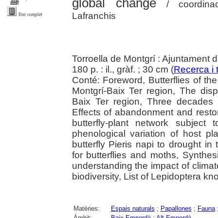
global change
/ coordinaci
Lafranchis
Text complet
Torroella de Montgrí : Ajuntament d
180 p. : il., gràf. ; 30 cm (
Recerca i t
Conté: Foreword, Butterflies of th
Montgrí-Baix Ter region, The disp
Baix Ter region, Three decades of
Effects of abandonment and resto
butterfly-plant network subject 
phenological variation of host p
butterfly Pieris napi to drought i
for butterflies and moths, Synthesi
understanding the impact of clim
biodiversity, List of Lepidoptera 
Matèries:
Espais naturals
;
Papallones
;
Fauna
Àmbit:
Baix Empordà
;
Alt Empordà