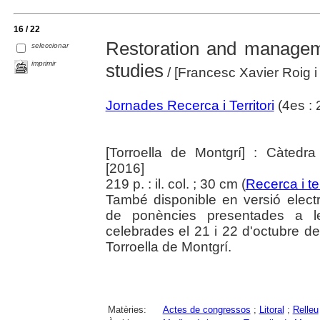
16 / 22
Restoration and managem
seleccionar
imprimir
studies
/ [Francesc Xavier Roig i
Jornades Recerca i Territori
(4es : 
[Torroella de Montgrí] : Càtedra
[2016]
219 p. : il. col. ; 30 cm (
Recerca i ter
També disponible en versió electrò
de ponències presentades a le
celebrades el 21 i 22 d'octubre d
Torroella de Montgrí.
Matèries:
Actes de congressos
;
Litoral
;
Relleu