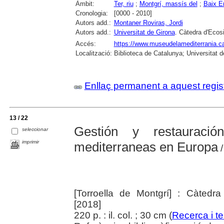
Àmbit:
Ter, riu
;
Montgrí, massís del
;
Baix E
Cronologia:
[0000 - 2010]
Autors add.:
Montaner Roviras, Jordi
Autors add.:
Universitat de Girona
. Càtedra d'Ecos
Accés:
https://www.museudelamediterrania.cat/
Localització:
Biblioteca de Catalunya; Universitat d
Enllaç permanent a aquest regis
13 / 22
Gestión y restauraci
seleccionar
imprimir
mediterraneas en Europa
/
[Torroella de Montgrí] : Càtedra
[2018]
220 p. : il. col. ; 30 cm (
Recerca i ter