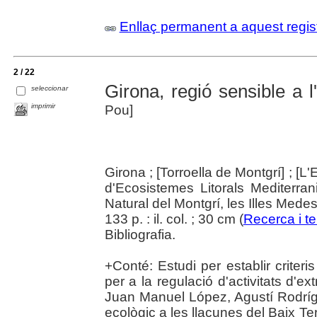
Enllaç permanent a aquest regis
2 / 22
Girona, regió sensible a l
seleccionar
imprimir
Pou]
Girona ; [Torroella de Montgrí] ; [L'
d'Ecosistemes Litorals Mediterra
Natural del Montgrí, les Illes Medes
133 p. : il. col. ; 30 cm (
Recerca i ter
Bibliografia.
+Conté: Estudi per establir criter
per a la regulació d'activitats d'ex
Juan Manuel López, Agustí Rodrígu
ecològic a les llacunes del Baix Te