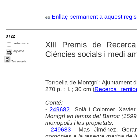
Enllaç permanent a aquest regis
3 / 22
XIII Premis de Recerca
seleccionar
imprimir
Ciències socials i medi a
Text complet
Torroella de Montgrí : Ajuntament d
270 p. : il. ; 30 cm (
Recerca i territor
Conté:
-
249682
Solà i Colomer. Xavier
Montgrí en temps del Barroc (1599-16
monopolis i les propietats.
-
249683
Mas Jiménez. Gera
gorgònies a la reserva marina de le