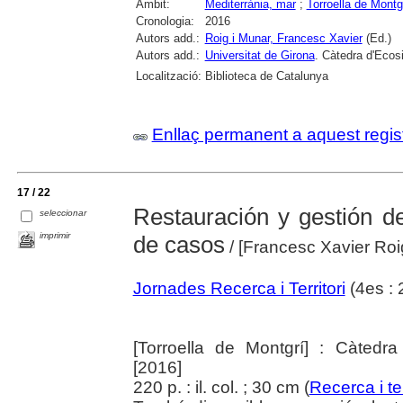
Àmbit:
Mediterrània, mar
;
Torroella de Montg
Cronologia:
2016
Autors add.:
Roig i Munar, Francesc Xavier
(Ed.)
Autors add.:
Universitat de Girona
. Càtedra d'Ecos
Localització:
Biblioteca de Catalunya
Enllaç permanent a aquest regis
17 / 22
Restauración y gestión d
seleccionar
imprimir
de casos
/ [Francesc Xavier Roig
Jornades Recerca i Territori
(4es : 
[Torroella de Montgrí] : Càtedra
[2016]
220 p. : il. col. ; 30 cm (
Recerca i ter