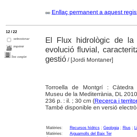
Enllaç permanent a aquest regis
12 / 22
El Flux hidrològic de la 
seleccionar
imprimir
evolució fluvial, caracteri
gestió
Text complet
/ [Jordi Montaner]
Torroella de Montgrí : Càtedra 
Museu de la Mediterrània, DL 201
236 p. : il. ; 30 cm (
Recerca i territor
També disponible en versió electròni
Matèries:
Recursos hídrics
;
Geologia
;
Rius
;
L
Matèries:
Aiguamolls del Baix Ter