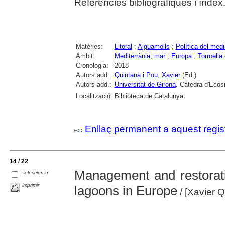
Referències bibliogràfiques i índex
Matèries:
Litoral
;
Aiguamolls
;
Política del med
Àmbit:
Mediterrània, mar
;
Europa
;
Torroella
Cronologia:
2018
Autors add.:
Quintana i Pou, Xavier
(Ed.)
Autors add.:
Universitat de Girona
. Càtedra d'Ecos
Localització:
Biblioteca de Catalunya
Enllaç permanent a aquest regis
14 / 22
Management and restorati
seleccionar
imprimir
lagoons in Europe
/ [Xavier Q