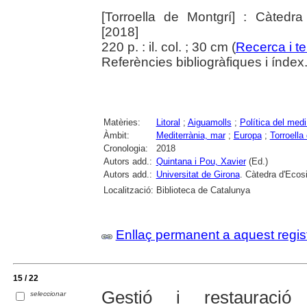
[Torroella de Montgrí] : Càtedra
[2018]
220 p. : il. col. ; 30 cm (
Recerca i ter
Referències bibliogràfiques i índex
Matèries:
Litoral
;
Aiguamolls
;
Política del med
Àmbit:
Mediterrània, mar
;
Europa
;
Torroella
Cronologia:
2018
Autors add.:
Quintana i Pou, Xavier
(Ed.)
Autors add.:
Universitat de Girona
. Càtedra d'Ecos
Localització:
Biblioteca de Catalunya
Enllaç permanent a aquest regis
15 / 22
Gestió i restauració
seleccionar