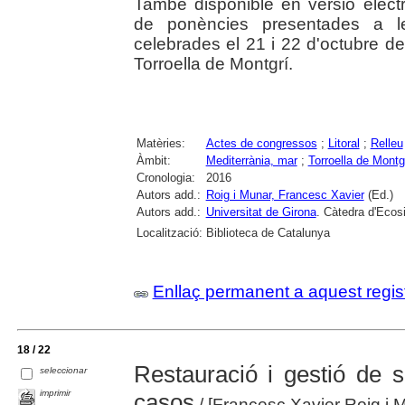
També disponible en versió electrò
de ponències presentades a le
celebrades el 21 i 22 d'octubre d
Torroella de Montgrí.
Matèries:
Actes de congressos
;
Litoral
;
Relleu
Àmbit:
Mediterrània, mar
;
Torroella de Montg
Cronologia:
2016
Autors add.:
Roig i Munar, Francesc Xavier
(Ed.)
Autors add.:
Universitat de Girona
. Càtedra d'Ecos
Localització:
Biblioteca de Catalunya
Enllaç permanent a aquest regis
18 / 22
Restauració i gestió de 
seleccionar
imprimir
casos
/ [Francesc Xavier Roig i M