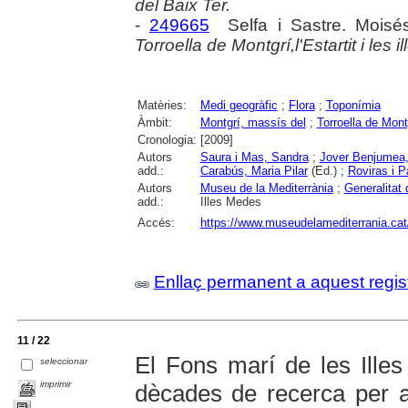
del Baix Ter.
-
249665
Selfa i Sastre. Moisé
Torroella de Montgrí,l'Estartit i les 
Matèries:
Medi geogràfic
;
Flora
;
Toponímia
Àmbit:
Montgrí, massís del
;
Torroella de Mont
Cronologia:
[2009]
Autors
Saura i Mas, Sandra
;
Jover Benjumea,
add.:
Carabús, Maria Pilar
(Ed.) ;
Roviras i P
Autors
Museu de la Mediterrània
;
Generalitat
add.:
Illes Medes
Accés:
https://www.museudelamediterrania.cat/ca
Enllaç permanent a aquest regis
11 / 22
El Fons marí de les Illes
seleccionar
imprimir
dècades de recerca per a