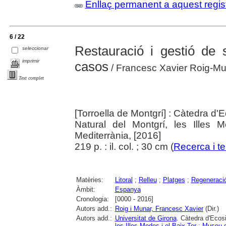
Enllaç permanent a aquest regis
6 / 22
Restauració i gestió de 
seleccionar
imprimir
casos
/ Francesc Xavier Roig-Mu
Text complet
[Torroella de Montgrí] : Càtedra d'
Natural del Montgrí, les Illes
Mediterrània, [2016]
219 p. : il. col. ; 30 cm (
Recerca i ter
Matèries:
Litoral
;
Relleu
;
Platges
;
Regeneració
Àmbit:
Espanya
Cronologia:
[0000 - 2016]
Autors add.:
Roig i Munar, Francesc Xavier
(Dir.)
Autors add.:
Universitat de Girona
. Càtedra d'Ecos
les Illes Medes i el Baix Ter
;
Museu d