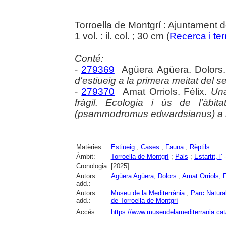
Torroella de Montgrí : Ajuntament d
1 vol. : il. col. ; 30 cm (
Recerca i terr
Conté:
-
279369
Agüera Agüera. Dolors
d'estiueig a la primera meitat del s
-
279370
Amat Orriols. Fèlix.
Una
fràgil. Ecologia i ús de l'àbi
(psammodromus edwardsianus) a l
Matèries:
Estiueig
;
Cases
;
Fauna
;
Rèptils
Àmbit:
Torroella de Montgrí
;
Pals
;
Estartit, l'
-
Cronologia:
[2025]
Autors
Agüera Agüera, Dolors
;
Amat Orriols, F
add.:
Autors
Museu de la Mediterrània
;
Parc Natural
add.:
de Torroella de Montgrí
Accés:
https://www.museudelamediterrania.cat/pu