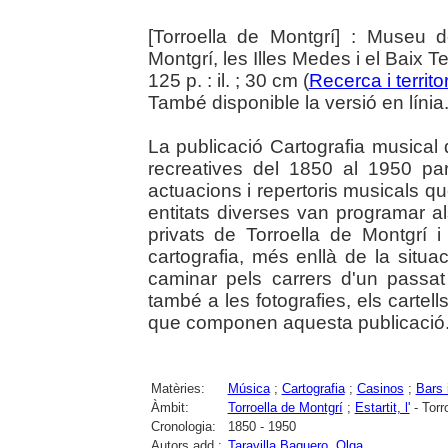
[Torroella de Montgrí] : Museu d
Montgrí, les Illes Medes i el Baix T
125 p. : il. ; 30 cm (
Recerca i territor
També disponible la versió en línia.
La publicació Cartografia musical 
recreatives del 1850 al 1950 par
actuacions i repertoris musicals qu
entitats diverses van programar al
privats de Torroella de Montgrí i
cartografia, més enllà de la situ
caminar pels carrers d'un passat
també a les fotografies, els cartel
que componen aquesta publicació
Matèries:
Música
;
Cartografia
;
Casinos
;
Bars 
Àmbit:
Torroella de Montgrí
;
Estartit, l'
- Torr
Cronologia:
1850 - 1950
Autors add.:
Taravilla Baquero, Olga