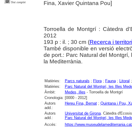
Fina, Xavier Quintana Pou]
Text complet
Torroella de Montgrí : Càtedra d'
2012
193 p : il. ; 30 cm (
Recerca i territor
També disponible en versió electròn
de port.: Parc Natural del Montgrí,
la Mediterrània.
Matèries:
Parcs naturals
;
Flora
;
Fauna
;
Litoral
Matèries:
Parc Natural del Montgrí, les Illes Mede
Àmbit:
Medes, illes
- Torroella de Montgrí
Cronologia:
[0000 - 2012]
Autors
Hereu Fina, Bernat
;
Quintana i Pou, Xa
add.:
Autors
Universitat de Girona
. Càtedra d'Ecosis
add.:
Parc Natural del Montgrí, les Illes Mede
Accés:
https://www.museudelamediterrania.cat/ca