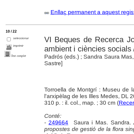
Enllaç permanent a aquest regis
10 / 22
VI Beques de Recerca Jo
seleccionar
imprimir
ambient i ciències socials
/
Padrós (eds.) ; Sandra Saura Mas
Text complet
Sastre]
Torroella de Montgrí : Museu de la
l'arxipèlag de les Illes Medes, DL 
310 p. : il. col., map. ; 30 cm (
Recerc
Conté:
-
249664
Saura i Mas. Sandra.
propostes de gestió de la flora sin