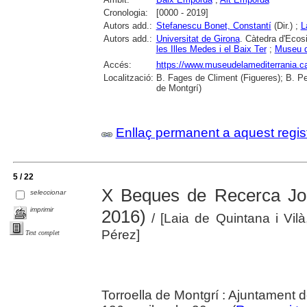
Cronologia:
[0000 - 2019]
Autors add.:
Stefanescu Bonet, Constantí
(Dir.) ;
L
Autors add.:
Universitat de Girona
. Càtedra d'Ecos
les Illes Medes i el Baix Ter
;
Museu d
Accés:
https://www.museudelamediterrania.cat/
Localització:
B. Fages de Climent (Figueres); B. Per
de Montgrí)
Enllaç permanent a aquest regis
5 / 22
X Beques de Recerca Joa
seleccionar
imprimir
2016)
/ [Laia de Quintana i Vil
Pérez]
Text complet
Torroella de Montgrí : Ajuntament d