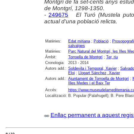
Montgrí de fa set-cents anys estud
de Montgrí, 1298-1350.
-
249675
El Turó (Mustela putor
actual d'una població relicta.
Matèries:
Edat mitjana
;
Població
;
Prosopograf
salvatges
Matèries:
Parc Natural del Montgrí, les Illes Med
Àmbit:
Torroella de Montgrí
;
Ter, riu
Cronologia:
2013 - 2014
Autors add.:
Soldevila i Temporal, Xavier
;
Salvado
Eloi
;
Llopart Sánchez, Xavier
Autors add.:
Ajuntament de Torroella de Montgrí
;
Illes Medes i el Baix Ter
Accés:
https://www.museudelamediterrania.cat/
Localització:
B. Popular (Palafrugell); B. Pere Blasi
Enllaç permanent a aquest regis