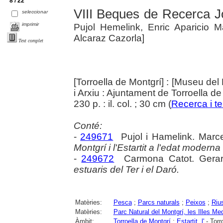
8 / 22
VIII Beques de Recerca J
seleccionar
imprimir
Pujol Hemelink, Enric Aparicio 
Alcaraz Cazorla]
Text complet
[Torroella de Montgrí] : [Museu del 
i Arxiu : Ajuntament de Torroella d
230 p. : il. col. ; 30 cm (
Recerca i ter
Conté:
-
249671
Pujol i Hamelink. Marc
Montgrí i l'Estartit a l'edat modern
-
249672
Carmona Catot. Gera
estuaris del Ter i el Daró.
Matèries:
Pesca
;
Parcs naturals
;
Peixos
;
Riu
Matèries:
Parc Natural del Montgrí, les Illes Med
Àmbit:
Torroella de Montgrí
;
Estartit, l'
- Torr