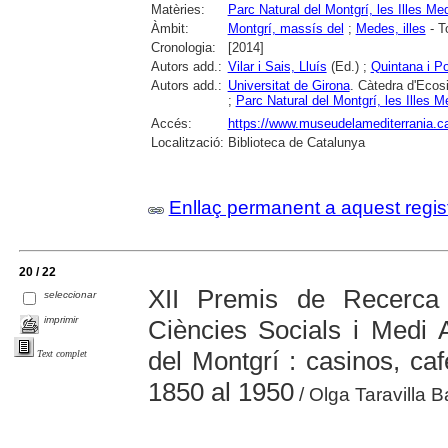
Matèries:
Parc Natural del Montgrí, les Illes Med
Àmbit:
Montgrí, massís del
;
Medes, illes
- T
Cronologia:
[2014]
Autors add.:
Vilar i Sais, Lluís
(Ed.) ;
Quintana i P
Autors add.:
Universitat de Girona
. Càtedra d'Ecos
;
Parc Natural del Montgrí, les Illes M
Accés:
https://www.museudelamediterrania.cat/
Localització:
Biblioteca de Catalunya
Enllaç permanent a aquest regis
20 / 22
XII Premis de Recerca
seleccionar
imprimir
Ciències Socials i Medi 
del Montgrí : casinos, caf
Text complet
1850 al 1950
/ Olga Taravilla 