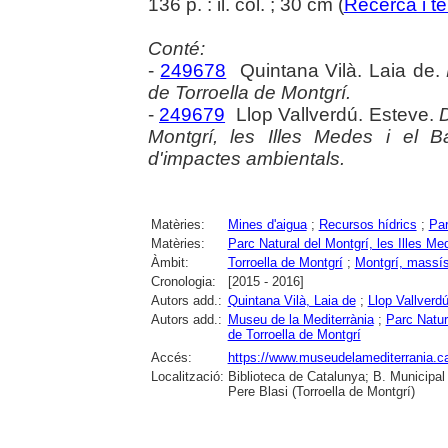
136 p. : il. col. ; 30 cm (
Recerca i ter
Conté:
-
249678
Quintana Vilà. Laia de.
de Torroella de Montgrí.
-
249679
Llop Vallverdú. Esteve.
D
Montgrí, les Illes Medes i el B
d'impactes ambientals.
Matèries:
Mines d'aigua
;
Recursos hídrics
;
Par
Matèries:
Parc Natural del Montgrí, les Illes Med
Àmbit:
Torroella de Montgrí
;
Montgrí, massís
Cronologia:
[2015 - 2016]
Autors add.:
Quintana Vilà, Laia de
;
Llop Vallverd
Autors add.:
Museu de la Mediterrània
;
Parc Natura
de Torroella de Montgrí
Accés:
https://www.museudelamediterrania.cat/
Localització:
Biblioteca de Catalunya; B. Municipal
Pere Blasi (Torroella de Montgrí)