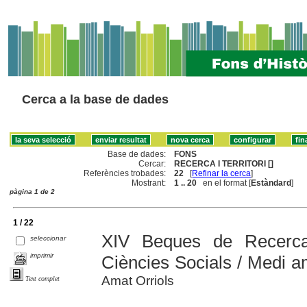
Cerca a la base de dades
Base de dades:
FONS
Cercar:
RECERCA I TERRITORI []
Referències trobades:
22
[
Refinar la cerca
]
Mostrant:
1 .. 20
en el format [
Estàndard
]
pàgina 1 de 2
1 / 22
XIV Beques de Recerca
seleccionar
imprimir
Ciències Socials / Medi a
Amat Orriols
Text complet