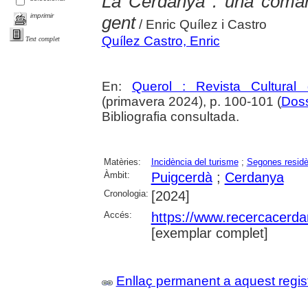
La Cerdanya : una comar
imprimir
gent
/ Enric Quílez i Castro
Quílez Castro, Enric
Text complet
En:
Querol : Revista Cultural
(primavera 2024), p. 100-101 (
Doss
Bibliografia consultada.
Matèries:
Incidència del turisme
;
Segones residè
Àmbit:
Puigcerdà
;
Cerdanya
Cronologia:
[2024]
Accés:
https://www.recercacerdan
[exemplar complet]
Enllaç permanent a aquest regis