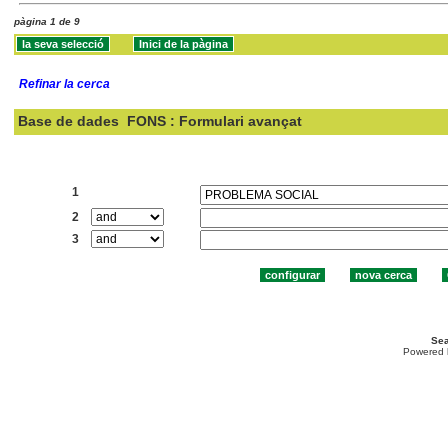
pàgina 1 de 9
Refinar la cerca
Base de dades
FONS : Formulari avançat
Cercar:
1
2
3
Sea
Powered