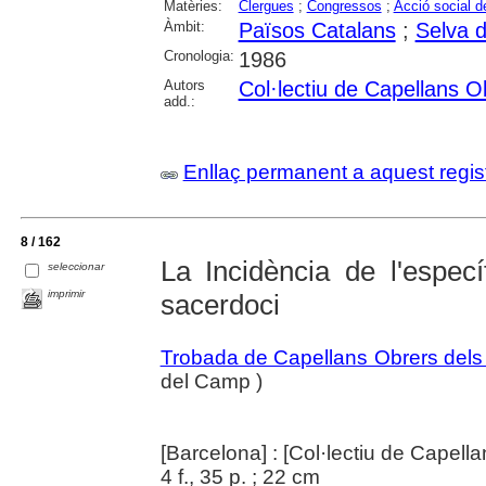
Matèries:
Clergues
;
Congressos
;
Acció social de
Àmbit:
Països Catalans
;
Selva d
Cronologia:
1986
Autors
Col·lectiu de Capellans O
add.:
Enllaç permanent a aquest regis
8 / 162
La Incidència de l'espec
seleccionar
imprimir
sacerdoci
Trobada de Capellans Obrers dels
del Camp )
[Barcelona] : [Col·lectiu de Capell
4 f., 35 p. ; 22 cm