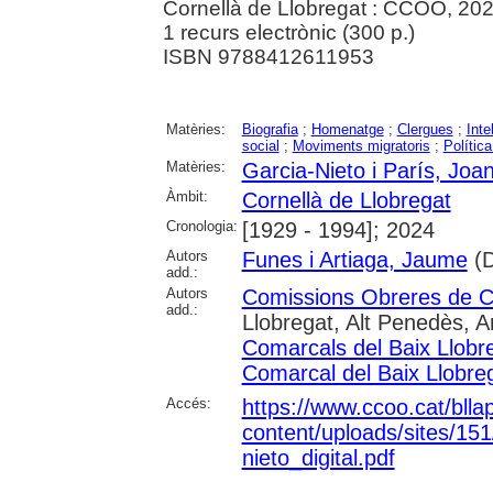
Cornellà de Llobregat : CCOO, 20
1 recurs electrònic (300 p.)
ISBN 9788412611953
Matèries:
Biografia
;
Homenatge
;
Clergues
;
Inte
social
;
Moviments migratoris
;
Política
Matèries:
Garcia-Nieto i París, Joa
Àmbit:
Cornellà de Llobregat
Cronologia:
[1929 - 1994]; 2024
Autors
Funes i Artiaga, Jaume
(D
add.:
Autors
Comissions Obreres de
add.:
Llobregat, Alt Penedès, A
Comarcals del Baix Llobr
Comarcal del Baix Llobre
Accés:
https://www.ccoo.cat/blla
content/uploads/sites/15
nieto_digital.pdf