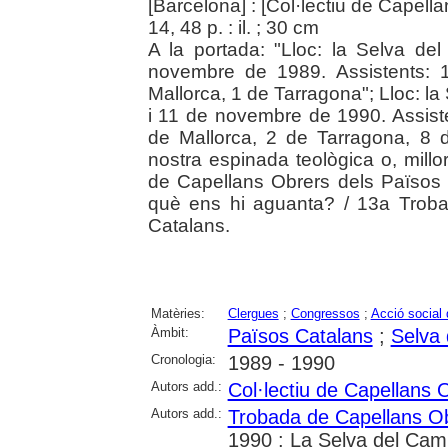
[Barcelona] : [Col·lectiu de Capell
14, 48 p. : il. ; 30 cm
A la portada: "Lloc: la Selva de
novembre de 1989. Assistents: 
Mallorca, 1 de Tarragona"; Lloc: l
i 11 de novembre de 1990. Assist
de Mallorca, 2 de Tarragona, 8 
nostra espinada teològica o, millo
de Capellans Obrers dels Països C
què ens hi aguanta? / 13a Trob
Catalans.
Matèries:
Clergues
;
Congressos
;
Acció social 
Àmbit:
Països Catalans
;
Selva 
Cronologia:
1989 - 1990
Autors add.:
Col·lectiu de Capellans 
Autors add.:
Trobada de Capellans Ob
1990 : La Selva del Cam