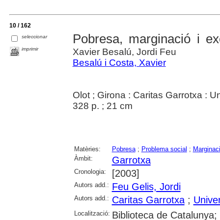
10 / 162
Pobresa, marginació i ex
seleccionar
imprimir
Xavier Besalú, Jordi Feu
Besalú i Costa, Xavier
Olot ; Girona : Caritas Garrotxa : U
328 p. ; 21 cm
Matèries:
Pobresa
;
Problema social
;
Marginaci
Àmbit:
Garrotxa
Cronologia:
[2003]
Autors add.:
Feu Gelis, Jordi
Autors add.:
Caritas Garrotxa
;
Univer
Localització:
Biblioteca de Catalunya; 