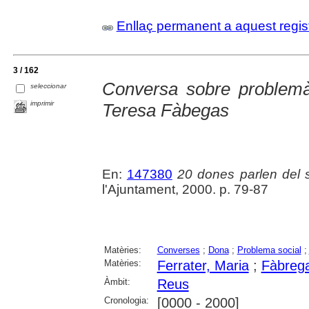
Enllaç permanent a aquest regis
3 / 162
Conversa sobre problemàt
seleccionar
imprimir
Teresa Fàbegas
En:
147380
20 dones parlen del
l'Ajuntament, 2000. p. 79-87
Matèries:
Converses
;
Dona
;
Problema social
;
Matèries:
Ferrater, Maria
;
Fàbrega
Àmbit:
Reus
Cronologia:
[0000 - 2000]