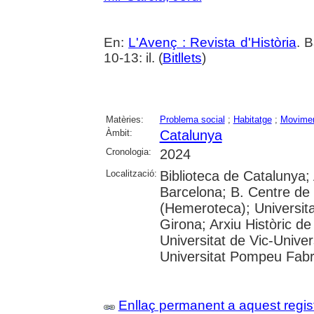
En:
L'Avenç : Revista d'Història
. 
10-13: il. (
Bitllets
)
Matèries:
Problema social
;
Habitatge
;
Movimen
Àmbit:
Catalunya
Cronologia:
2024
Localització:
Biblioteca de Catalunya; 
Barcelona; B. Centre de
(Hemeroteca); Universita
Girona; Arxiu Històric de
Universitat de Vic-Univer
Universitat Pompeu Fabra;
Enllaç permanent a aquest regis