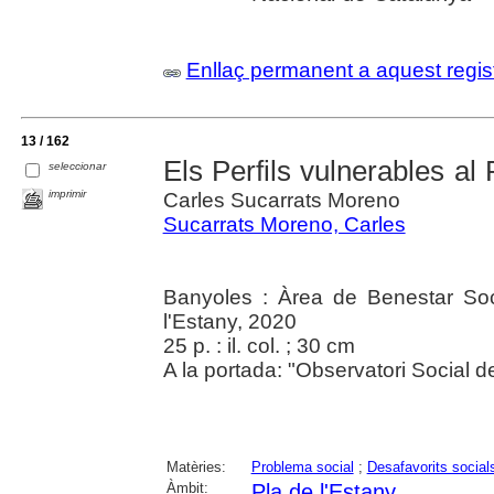
Enllaç permanent a aquest regis
13 / 162
Els Perfils vulnerables al 
seleccionar
imprimir
Carles Sucarrats Moreno
Sucarrats Moreno, Carles
Banyoles : Àrea de Benestar Soc
l'Estany, 2020
25 p. : il. col. ; 30 cm
A la portada: "Observatori Social de
Matèries:
Problema social
;
Desafavorits social
Àmbit:
Pla de l'Estany