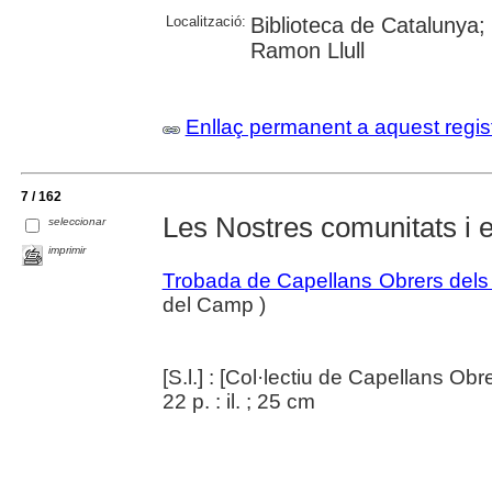
Localització:
Biblioteca de Catalunya; 
Ramon Llull
Enllaç permanent a aquest regis
7 / 162
Les Nostres comunitats i e
seleccionar
imprimir
Trobada de Capellans Obrers dels
del Camp )
[S.l.] : [Col·lectiu de Capellans Obr
22 p. : il. ; 25 cm