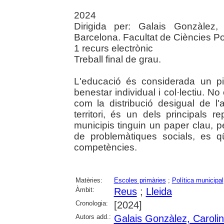
2024
Dirigida per: Galais Gonzàlez,
Barcelona. Facultat de Ciències Pol
1 recurs electrònic
Treball final de grau.
L'educació és considerada un pi
benestar individual i col·lectiu. N
com la distribució desigual de l
territori, és un dels principals r
municipis tinguin un paper clau, pe
de problemàtiques socials, es q
competències.
Matèries:
Escoles primàries
;
Política municipal
Àmbit:
Reus
;
Lleida
Cronologia:
[2024]
Autors add.:
Galais Gonzàlez, Caroli