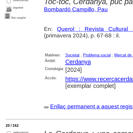
Toc-toc, Cerdanya, puc p
seleccionar
imprimir
Bombardó Campillo, Pau
Text complet
En:
Querol : Revista Cultural
(primavera 2024), p. 67-68 : il.
Matèries:
Societat
;
Problema social
;
Mercat de t
Àmbit:
Cerdanya
Cronologia:
[2024]
Accés:
https://www.recercacerdan
[exemplar complet]
Enllaç permanent a aquest regis
20 / 162
seleccionar