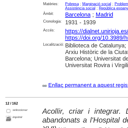
Matèries:
Pobresa
;
Marginació social
;
Problem
Assistència social
;
República espanyo
Àmbit:
Barcelona
;
Madrid
Cronologia:
1931 - 1939
Accés:
https://dialnet.unirioja.
https://doi.org/10.3989/
Localització:
Biblioteca de Catalunya;
Arxiu Històric de la Ciut
Barcelona; Universitat d
Universitat Rovira i Virgil
Enllaç permanent a aquest regis
12 / 162
Acollir, criar i integrar
seleccionar
imprimir
abandonats a l'Hospital 