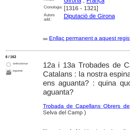
Girona
;
França
Cronologia:
[1316 - 1321]
Autors
Diputació de Girona
add.:
Enllaç permanent a aquest regis
6 / 162
12a i 13a Trobades de C
seleccionar
imprimir
Catalans : la nostra espinad
ens aguanta? : quina quo
aguanta?
Trobada de Capellans Obrers de
Selva del Camp )