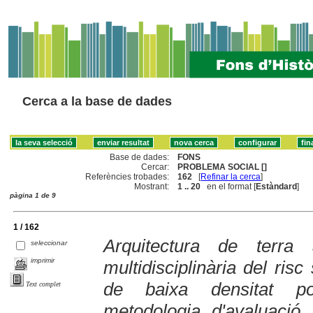
Cerca a la base de dades
Base de dades:
FONS
Cercar:
PROBLEMA SOCIAL []
Referències trobades:
162
[
Refinar la cerca
]
Mostrant:
1 .. 20
en el format [
Estàndard
]
pàgina 1 de 9
1 / 162
Arquitectura de terra 
seleccionar
imprimir
multidisciplinària del ris
de baixa densitat po
Text complet
metodologia d'avaluació