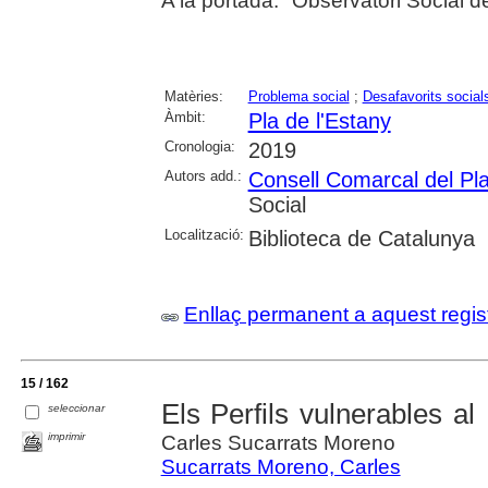
A la portada: "Observatori Social de
Matèries:
Problema social
;
Desafavorits social
Àmbit:
Pla de l'Estany
Cronologia:
2019
Autors add.:
Consell Comarcal del Pla
Social
Localització:
Biblioteca de Catalunya
Enllaç permanent a aquest regis
15 / 162
Els Perfils vulnerables al
seleccionar
imprimir
Carles Sucarrats Moreno
Sucarrats Moreno, Carles