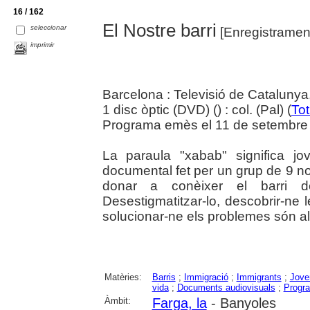
16 / 162
El Nostre barri
seleccionar
[Enregistramen
imprimir
Barcelona : Televisió de Catalunya
1 disc òptic (DVD) () : col. (Pal) (
To
Programa emès el 11 de setembre
La paraula "xabab" significa j
documental fet per un grup de 9 no
donar a conèixer el barri d
Desestigmatitzar-lo, descobrir-ne l
solucionar-ne els problemes són al
Matèries:
Barris
;
Immigració
;
Immigrants
;
Jove
vida
;
Documents audiovisuals
;
Progra
Àmbit:
Farga, la
- Banyoles