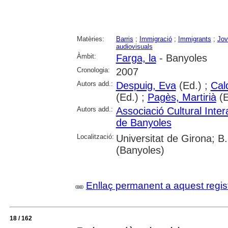
Matèries:
Barris
;
Immigració
;
Immigrants
;
Jov
audiovisuals
Àmbit:
Farga, la
- Banyoles
Cronologia:
2007
Autors add.:
Despuig, Eva
(Ed.) ;
Cal
(Ed.) ;
Pagès, Martirià
(E
Autors add.:
Associació Cultural Inte
de Banyoles
Localització:
Universitat de Girona; B
(Banyoles)
Enllaç permanent a aquest regis
18 / 162