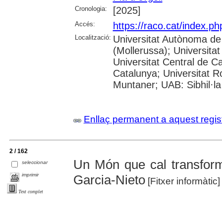
Cronologia:
[2025]
Accés:
https://raco.cat/index.
Localització:
Universitat Autònoma de
(Mollerussa); Universitat
Universitat Central de Ca
Catalunya; Universitat Rov
Muntaner; UAB: Sibhil·la
Enllaç permanent a aquest regis
2 / 162
Un Món que cal transfor
seleccionar
imprimir
Garcia-Nieto
[Fitxer informàtic
Text complet