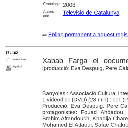
Cronologia:
2008
Autors
Televisió de Catalunya
add.:
Enllaç permanent a aquest regis
17 / 162
Xabab Farga el docume
seleccionar
imprimir
[producció: Eva Despuig, Pere Cald
Banyoles : Associació Cultural Inte
1 videodisc (DVD) (28 min) : col. (P
Producció: Eva Despuig, Pere Cal
protagonistes: Fouad Ahdadou,
Brahim Afrandouch, Khadija Chare
Mohamed El Attaoui, Safae Chakr