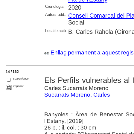
Cronologia:
2020
Autors add.:
Consell Comarcal del Pla
Social
Localització:
B. Carles Rahola (Giron
Enllaç permanent a aquest regis
14 / 162
Els Perfils vulnerables al
seleccionar
imprimir
Carles Sucarrats Moreno
Sucarrats Moreno, Carles
Banyoles : Àrea de Benestar Soc
l'Estany, [2019]
26 p. : il. col. ; 30 cm