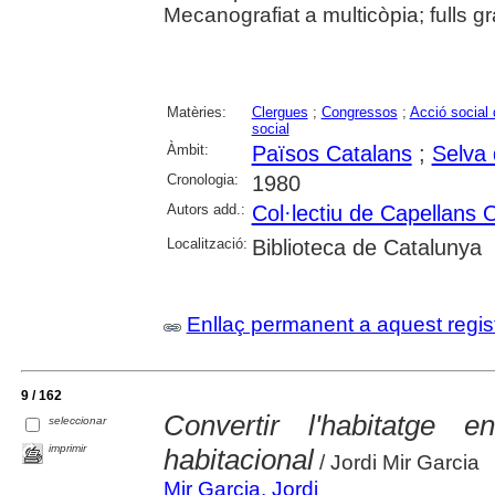
Mecanografiat a multicòpia; fulls gr
Matèries:
Clergues
;
Congressos
;
Acció social 
social
Àmbit:
Països Catalans
;
Selva 
Cronologia:
1980
Autors add.:
Col·lectiu de Capellans 
Localització:
Biblioteca de Catalunya
Enllaç permanent a aquest regis
9 / 162
Convertir l'habitatge 
seleccionar
imprimir
habitacional
/ Jordi Mir Garcia
Mir Garcia, Jordi