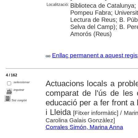
Localització:
Biblioteca de Catalunya; 
Pompeu Fabra; Universitat
Lectura de Reus; B. Públ
Selva del Camp); B. Per
Amorós (Reus)
Enllaç permanent a aquest regis
4 / 162
Actuacions locals a probl
seleccionar
imprimir
comparat de l'ús de les
educació per a fer front a
Text complet
i Lleida
[Fitxer informàtic]
/ Mari
Carolina Galais Gonzàlez]
Corrales Simón, Marina Anna