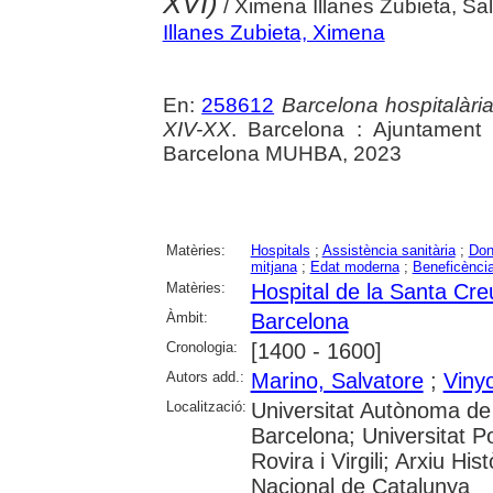
XVI)
/ Ximena Illanes Zubieta, Sa
Illanes Zubieta, Ximena
En:
258612
Barcelona hospitalària 
XIV-XX
. Barcelona : Ajuntament
Barcelona MUHBA, 2023
Matèries:
Hospitals
;
Assistència sanitària
;
Do
mitjana
;
Edat moderna
;
Beneficènci
Matèries:
Hospital de la Santa Cre
Àmbit:
Barcelona
Cronologia:
[1400 - 1600]
Autors add.:
Marino, Salvatore
;
Vinyo
Localització:
Universitat Autònoma de 
Barcelona; Universitat Po
Rovira i Virgili; Arxiu Hi
Nacional de Catalunya