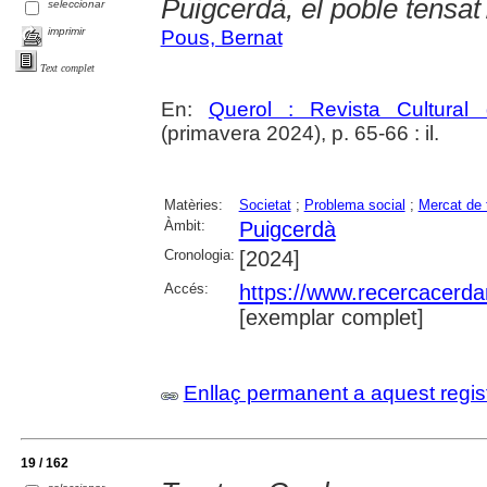
Puigcerdà, el poble tensat
seleccionar
imprimir
Pous, Bernat
Text complet
En:
Querol : Revista Cultural
(primavera 2024), p. 65-66 : il.
Matèries:
Societat
;
Problema social
;
Mercat de t
Àmbit:
Puigcerdà
Cronologia:
[2024]
Accés:
https://www.recercacerdan
[exemplar complet]
Enllaç permanent a aquest regis
19 / 162