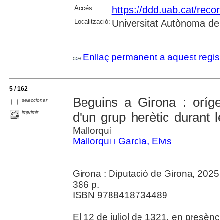
Accés:
https://ddd.uab.cat/reco
Localització:
Universitat Autònoma de
Enllaç permanent a aquest regis
5 / 162
Beguins a Girona : oríge
seleccionar
imprimir
d'un grup herètic durant 
Mallorquí
Mallorquí i García, Elvis
Girona : Diputació de Girona, 2025
386 p.
ISBN 9788418734489
El 12 de juliol de 1321, en presènci