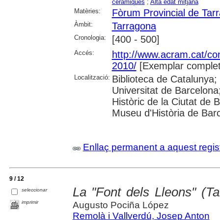
ceràmiques
;
Alta edat mitjana
Matèries:
Fòrum Provincial de Tar
Àmbit:
Tarragona
Cronologia:
[400 - 500]
Accés:
http://www.acram.cat/co
2010/
[Exemplar complet
Localització:
Biblioteca de Catalunya;
Universitat de Barcelona; 
Històric de la Ciutat de 
Museu d'Història de Bar
Enllaç permanent a aquest regis
9 / 12
La "Font dels Lleons" (T
seleccionar
imprimir
Augusto Pociña López
Remolà i Vallverdú, Josep Anton