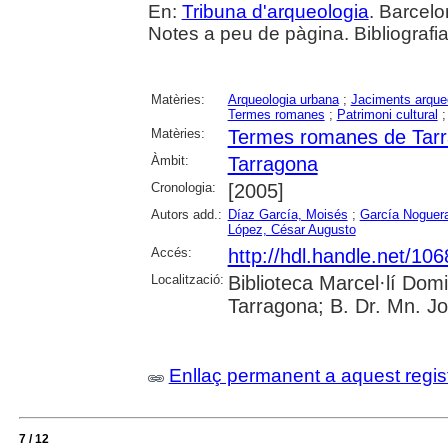
En:
Tribuna d'arqueologia
. Barcelo
Notes a peu de pàgina. Bibliografia
Matèries:
Arqueologia urbana
;
Jaciments arque
Termes romanes
;
Patrimoni cultural
Matèries:
Termes romanes de Tar
Àmbit:
Tarragona
Cronologia:
[2005]
Autors add.:
Díaz García, Moisés
;
García Noguera
López, César Augusto
Accés:
http://hdl.handle.net/10
Localització:
Biblioteca Marcel·lí Dom
Tarragona; B. Dr. Mn. J
Enllaç permanent a aquest regis
7 / 12