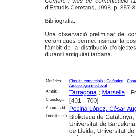
Comerç i vies de comunicació (
d'Estudis Ceretans, 1998. p. 357-36
Bibliografia.
Una observació preliminar del c
ceràmiques permet insinuar la pos
l'àmbit de la distribució d'object
durant l'antiguitat tardana.
Matèries:
Circuits comercials
;
Ceràmica
;
Come
Arqueologia medieval
Àmbit:
Tarragona
;
Marsella
- F
Cronologia:
[401 - 700]
Autors add.:
Pociña López, César Au
Localització:
Biblioteca de Catalunya;
Universitat de Barcelona;
de Lleida; Universitat de