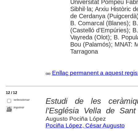
Universitat Pompeu Fabra;
Sibhil·la; Arxiu Històric
de Cerdanya (Puigcerdà);
B. Comarcal (Blanes); B
(Castelló d'Empúries); B
Vayreda (Olot); B. Popula
Bou (Palamós); MNAT: M
Tarragona
Enllaç permanent a aquest regis
12 / 12
Estudi de les ceràmiq
seleccionar
imprimir
l'Església Vella de San
Augusto Pociña López
Pociña López, César Augusto