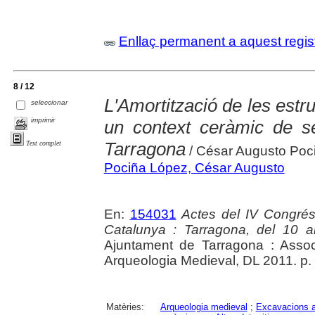
Enllaç permanent a aquest regis
8 / 12
L'Amortització de les estr
seleccionar
imprimir
un context ceràmic de s
Tarragona
Text complet
/ César Augusto Poc
Pociña López, César Augusto
En:
154031
Actes del IV Congrés
Catalunya : Tarragona, del 10 
Ajuntament de Tarragona : Asso
Arqueologia Medieval, DL 2011. p.
Matèries:
Arqueologia medieval
;
Excavacions a