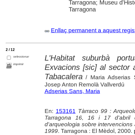
Tarragona; Museu d'Histò
Tarragona
Enllaç permanent a aquest regis
2 / 12
L'Habitat suburbà port
seleccionar
imprimir
Exvacions [sic] al sector
Tabacalera
/ Maria Adserias 
Josep Anton Remolà Vallverdú
Adserias Sans, Maria
En:
153161
Tàrraco 99 : Arqueolo
Tarragona 16, 16 i 17 d'abril
d'arqueologia sobre intervencions a 
1999
. Tarragona : El Mèdol, 2000.