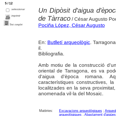
5 / 12
Un Dipòsit d'aigua d'èpoc
seleccionar
imprimir
de Tàrraco
/ César Augusto Po
Pociña López, César Augusto
Text complet
En:
Butlletí arqueològic
. Tarragona
il.
Bibliografia.
Amb motiu de la construcció d'un 
oriental de Tarragona, es va pod
d'aigua d'època romana. Aqu
característiques constructives, 
localitzades en la seva proximitat
anomenada vil·la del Mosaic.
Matèries:
Excavacions arqueològiques
;
Arqueol
arqueològiques
;
Abastament d'aigües