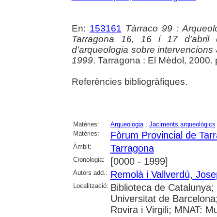
En:
153161
Tàrraco 99 : Arqueolo
Tarragona 16, 16 i 17 d'abril
d'arqueologia sobre intervencions a 
1999
. Tarragona : El Mèdol, 2000. 
Referències bibliogràfiques.
Matèries:
Arqueologia
;
Jaciments arqueològics
Matèries:
Fòrum Provincial de Tar
Àmbit:
Tarragona
Cronologia:
[0000 - 1999]
Autors add.:
Remolà i Vallverdú, Jos
Localització:
Biblioteca de Catalunya;
Universitat de Barcelona;
Rovira i Virgili; MNAT: 