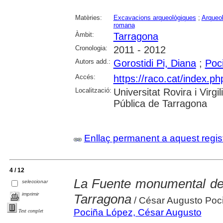
Matèries:
Excavacions arqueològiques
;
Arqueol
romana
Àmbit:
Tarragona
Cronologia:
2011 - 2012
Autors add.:
Gorostidi Pi, Diana
;
Poc
Accés:
https://raco.cat/index.ph
Localització:
Universitat Rovira i Virg
Pública de Tarragona
Enllaç permanent a aquest regis
4 / 12
La Fuente monumental de l
seleccionar
imprimir
Tarragona
/ César Augusto Poc
Pociña López, César Augusto
Text complet