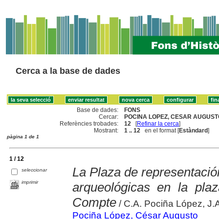
Cerca a la base de dades
Base de dades:
FONS
Cercar:
POCINA LOPEZ, CESAR AUGUSTO
Referències trobades:
12
[
Refinar la cerca
]
Mostrant:
1 .. 12
en el format [
Estàndard
]
pàgina 1 de 1
1 / 12
La Plaza de representació
seleccionar
imprimir
arqueológicas en la pla
Compte
/ C.A. Pociña López, J.
Pociña López, César Augusto