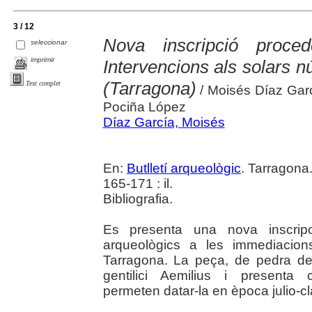
3 / 12
Nova inscripció proced
seleccionar
imprimir
Intervencions als solars 
(Tarragona)
Text complet
/ Moisés Díaz Garc
Pociña López
Díaz García, Moisés
En:
Butlletí arqueològic
. Tarragona
165-171 : il.
Bibliografia.
Es presenta una nova inscripc
arqueològics a les immediacion
Tarragona. La peça, de pedra de
gentilici Aemilius i presenta 
permeten datar-la en època julio-cl