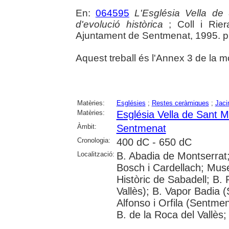
En:
064595
L'Església Vella d
d'evolució històrica
; Coll i Rier
Ajuntament de Sentmenat, 1995. p. 
Aquest treball és l'Annex 3 de la mo
Matèries:
Esglésies
;
Restes ceràmiques
;
Jaci
Matèries:
Església Vella de Sant
Àmbit:
Sentmenat
Cronologia:
400 dC - 650 dC
Localització:
B. Abadia de Montserrat;
Bosch i Cardellach; Muse
Històric de Sabadell; B. 
Vallès); B. Vapor Badia (
Alfonso i Orfila (Sentmen
B. de la Roca del Vallès;