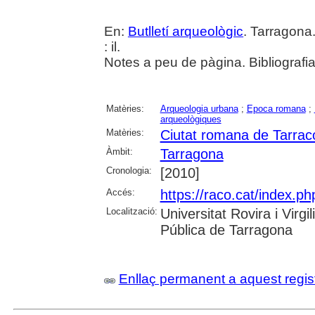
En:
Butlletí arqueològic
. Tarragona
: il.
Notes a peu de pàgina. Bibliografia
Matèries:
Arqueologia urbana
;
Epoca romana
;
arqueològiques
Matèries:
Ciutat romana de Tarrac
Àmbit:
Tarragona
Cronologia:
[2010]
Accés:
https://raco.cat/index.ph
Localització:
Universitat Rovira i Virg
Pública de Tarragona
Enllaç permanent a aquest regis