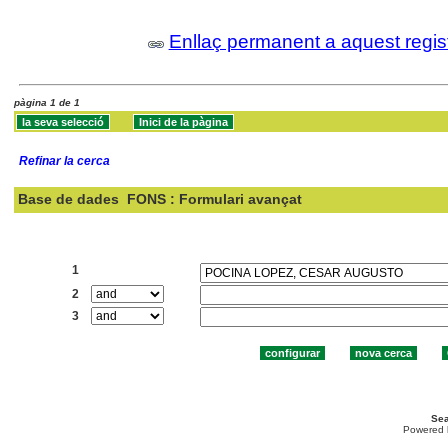
Enllaç permanent a aquest regis
pàgina 1 de 1
Refinar la cerca
Base de dades
FONS : Formulari avançat
Cercar:
1
2
3
Sea
Powered