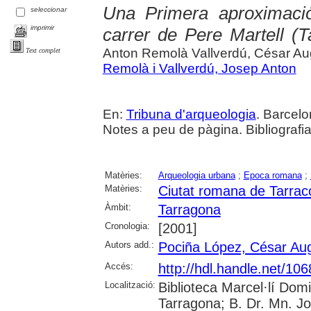
Una Primera aproximaci
seleccionar
imprimir
carrer de Pere Martell (
Anton Remolà Vallverdú, César A
Text complet
Remolà i Vallverdú, Josep Anton
En:
Tribuna d'arqueologia
. Barcelo
Notes a peu de pàgina. Bibliografia
Matèries:
Arqueologia urbana
;
Epoca romana
;
Matèries:
Ciutat romana de Tarrac
Àmbit:
Tarragona
Cronologia:
[2001]
Autors add.:
Pociña López, César Au
Accés:
http://hdl.handle.net/10
Localització:
Biblioteca Marcel·lí Dom
Tarragona; B. Dr. Mn. J