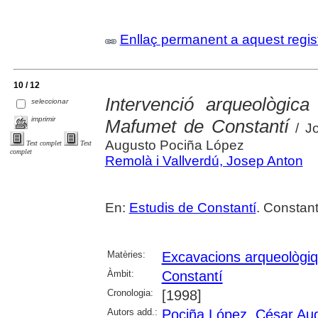
Enllaç permanent a aquest regis
10 / 12
Intervenció arqueològic
seleccionar
imprimir
Mafumet de Constantí
/ Jo
Augusto Pociña López
Text complet
Text
complet
Remolà i Vallverdú, Josep Anton
En:
Estudis de Constantí
. Constant
Matèries:
Excavacions arqueològi
Àmbit:
Constantí
Cronologia:
[1998]
Autors add.:
Pociña López, César Au