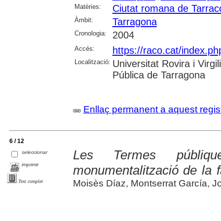
Matèries:
Ciutat romana de Tarrac
Àmbit:
Tarragona
Cronologia:
2004
Accés:
https://raco.cat/index.ph
Localització:
Universitat Rovira i Virg
Pública de Tarragona
Enllaç permanent a aquest regis
6 / 12
Les Termes públiq
seleccionar
imprimir
monumentalització de la f
Moisès Díaz, Montserrat García, J
Text complet