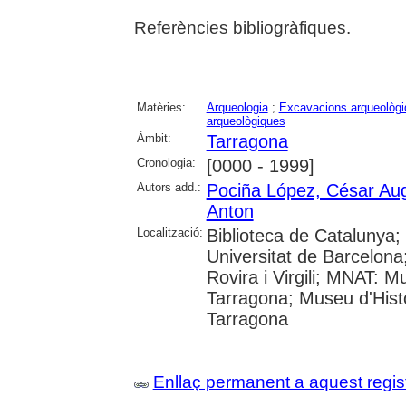
Referències bibliogràfiques.
Matèries:
Arqueologia
;
Excavacions arqueològ
arqueològiques
Àmbit:
Tarragona
Cronologia:
[0000 - 1999]
Autors add.:
Pociña López, César Au
Anton
Localització:
Biblioteca de Catalunya;
Universitat de Barcelona;
Rovira i Virgili; MNAT: 
Tarragona; Museu d'Histò
Tarragona
Enllaç permanent a aquest regis