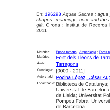
En:
196293
Aquae Sacrae : agua y
shapes : meanings, uses and the a
gift
. Girona : Institut de Recerca 
2011
Matèries:
Epoca romana
;
Arqueologia
;
Fonts n
Matèries:
Font dels Lleons de Tar
Àmbit:
Tarragona
Cronologia:
[0000 - 2011]
Autors add.:
Pociña López, César Au
Localització:
Biblioteca de Catalunya;
Universitat de Barcelona;
de Lleida; Universitat Po
Pompeu Fabra; Universitat
de Barcelona