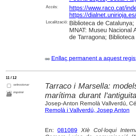
Accés:
https://www.raco.cat/ind
https://dialnet.unirioja.
Localització:
Biblioteca de Catalunya;
MNAT: Museu Nacional Ar
de Tarragona; Biblioteca
Enllaç permanent a aquest regis
11 / 12
Tarraco i Marsella: model
seleccionar
imprimir
marítima durant l'antigui
Josep-Anton Remolà Vallverdú, C
Remolà i Vallverdú, Josep Anton
En:
081089
XIè Col·loqui Inter