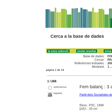
Cerca a la base de dades
Base de dades:
FO
Cercar:
PA
Referències trobades:
26
Mostrant:
1 .
pàgina 1 de 14
1 / 266
Fem balanç : 3 a
seleccionar
imprimir
Partit dels Socialiste
Reus : PSC, 1998
[24] f. ; 30 cm