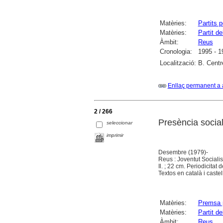
Matèries:
Partits p
Matèries:
Partit 
Àmbit:
Reus
Cronologia:
1995 - 1
Localització:
B. Centr
Enllaç permanent a 
2 / 266
Presència sociali
seleccionar
imprimir
Desembre (1979)-
Reus : Joventut Sociali
Il. ; 22 cm. Periodicita
Textos en català i castel
Matèries:
Premsa p
Matèries:
Partit 
Àmbit:
Reus