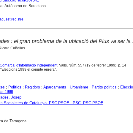
dd.uab.cat/record/87341
tat Autònoma de Barcelona
aquest registre
ades : el gran problema de la ubicació del Pius va ser l
Ricard Cañellas
 Comarcal d'Informació Independent
. Valls, Núm. 557 (19 de febrer 1999), p. 14
ó "Eleccions 1999 el compte enrera".
tes
;
Polítics
;
Regidors
;
Aparcaments
;
Urbanisme
;
Partits polítics
;
Elecci
ls 1999
Prades, Josep
dels Socialistes de Catalunya. PSC-PSOE : PSC. PSC-PSOE
ca de Tarragona