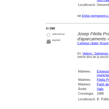
http://d
Localització:
Universi
Enllaç permanent a 
4 / 266
Josep Filella Pr
seleccionar
d'aparcaments
/ 
imprimir
Cañellas i Batet, Ricard
En:
Vallenc : Setmanari
Article dins de la secci
Matèries:
Entrevis
municipa
Matèries:
Filella 
Matèries:
Partit 
Àmbit:
Valls
Cronologia:
1999
Localització:
B. Públi