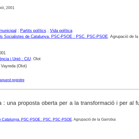
nió, 2001
 municipal
;
Partits polítics
;
Vida política
dels Socialistes de Catalunya. PSC-PSOE : PSC. PSC-PSOE
. Agrupació de la
001
ncia i Unió : CiU
. Olot
 Vayreda (Olot)
aquest registre
a : una proposta oberta per a la transformació i per al f
s de Catalunya. PSC-PSOE : PSC. PSC-PSOE
. Agrupació de la Garrotxa