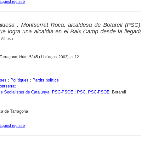
aquest registre
aldesa : Montserrat Roca, alcaldesa de Botarell (PSC)
ue logra una alcaldía en el Baix Camp desde la llegad
c Albesa
 Tarragona, Núm. 5845 (11 d'agost 2003), p. 12
sses
;
Polítiques
;
Partits polítics
ntserrat
dels Socialistes de Catalunya. PSC-PSOE : PSC. PSC-PSOE
. Botarell
ca de Tarragona
aquest registre