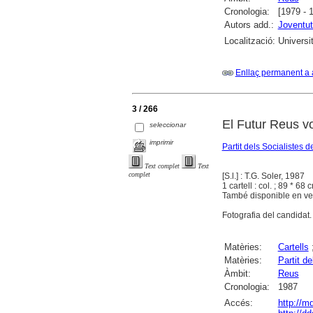
Cronologia:
[1979 - 
Autors add.:
Joventut
Localització:
Universi
Enllaç permanent a 
3 / 266
El Futur Reus v
seleccionar
imprimir
Partit dels Socialiste
Text complet
Text
complet
[S.l.] : T.G. Soler, 1987
1 cartell : col. ; 89 * 68 
També disponible en ver
Fotografia del candidat.
Matèries:
Cartells
Matèries:
Partit 
Àmbit:
Reus
Cronologia:
1987
Accés:
http://m