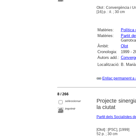
Olot : Convergència i U
[16] p. : il. ; 30 cm
Matèries:
Política
Matèries:
Partit 
Garrotxa
Àmbit:
Olot
Cronologia:
1999 - 2
Autors add.:
Convergè
Localització:
B. Marià
Enllaç permanent a 
8 / 266
Projecte sinergi
seleccionar
la ciutat
imprimir
Partit dels Socialiste
[Olot] : [PSC], [1999]
52 p. ; 30 cm