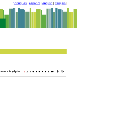
português
|
español
|
english
|
français
|
anar a la pàgina