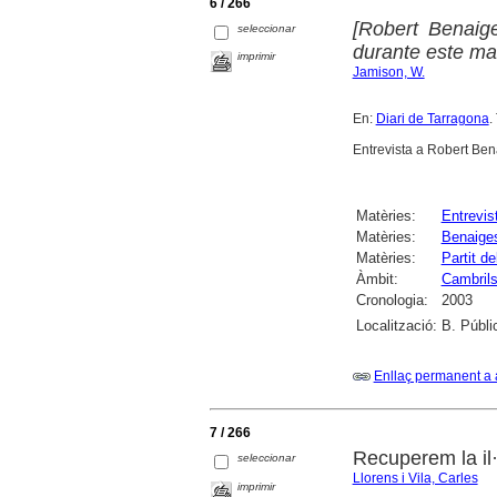
6 / 266
[Robert Benaige
seleccionar
durante este ma
imprimir
Jamison, W.
En:
Diari de Tarragona
.
Entrevista a Robert Ben
Matèries:
Entrevis
Matèries:
Benaiges
Matèries:
Partit 
Àmbit:
Cambril
Cronologia:
2003
Localització:
B. Públi
Enllaç permanent a 
7 / 266
Recuperem la il·
seleccionar
Llorens i Vila, Carles
imprimir