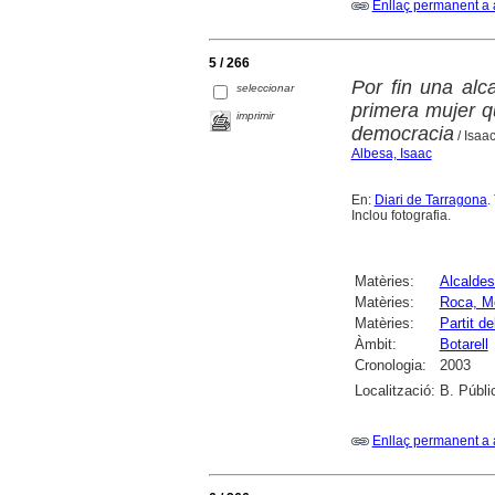
Enllaç permanent a 
5 / 266
Por fin una alc
seleccionar
primera mujer q
imprimir
democracia
/ Isaa
Albesa, Isaac
En:
Diari de Tarragona
.
Inclou fotografia.
Matèries:
Alcalde
Matèries:
Roca, Mo
Matèries:
Partit 
Àmbit:
Botarell
Cronologia:
2003
Localització:
B. Públi
Enllaç permanent a 