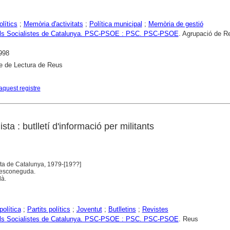
olítics
;
Memòria d'activitats
;
Política municipal
;
Memòria de gestió
dels Socialistes de Catalunya. PSC-PSOE : PSC. PSC-PSOE
. Agrupació de R
998
e de Lectura de Reus
aquest registre
sta : butlletí d'informació per militants
sta de Catalunya, 1979-[19??]
t desconeguda.
là.
olítica
;
Partits polítics
;
Joventut
;
Butlletins
;
Revistes
dels Socialistes de Catalunya. PSC-PSOE : PSC. PSC-PSOE
. Reus