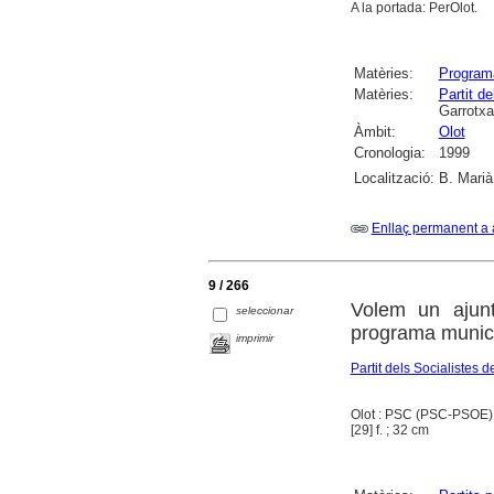
A la portada: PerOlot.
Matèries:
Programa
Matèries:
Partit 
Garrotxa
Àmbit:
Olot
Cronologia:
1999
Localització:
B. Marià
Enllaç permanent a 
9 / 266
Volem un ajunt
seleccionar
programa munici
imprimir
Partit dels Socialiste
Olot : PSC (PSC-PSOE).
[29] f. ; 32 cm