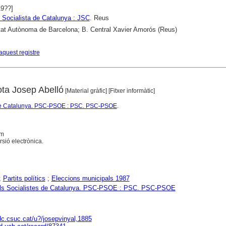
19??]
 Socialista de Catalunya : JSC
. Reus
tat Autònoma de Barcelona; B. Central Xavier Amorós (Reus)
aquest registre
ota Josep Abelló
[Material gràfic] [Fitxer informàtic]
s de Catalunya. PSC-PSOE : PSC. PSC-PSOE
.
cm
sió electrònica.
;
Partits polítics
;
Eleccions municipals 1987
dels Socialistes de Catalunya. PSC-PSOE : PSC. PSC-PSOE
dc.csuc.cat/u?/josepvinyal,1885