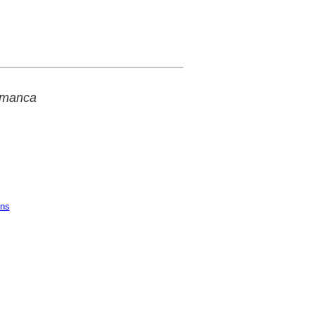
a manca
ons