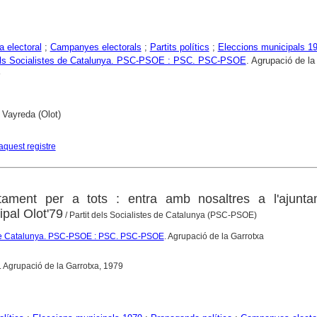
 electoral
;
Campanyes electorals
;
Partits polítics
;
Eleccions municipals 1
dels Socialistes de Catalunya. PSC-PSOE : PSC. PSC-PSOE
. Agrupació de la
 Vayreda (Olot)
aquest registre
ament per a tots : entra amb nosaltres a l'ajunta
pal Olot'79
/ Partit dels Socialistes de Catalunya (PSC-PSOE)
s de Catalunya. PSC-PSOE : PSC. PSC-PSOE
. Agrupació de la Garrotxa
 Agrupació de la Garrotxa, 1979