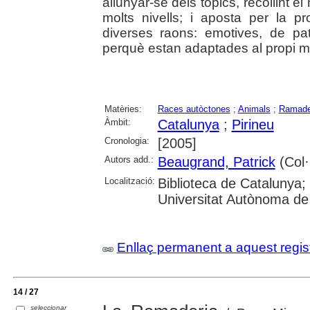
allunyar-se dels tòpics, recollint e
molts nivells; i aposta per la p
diverses raons: emotives, de pat
perquè estan adaptades al propi me
Matèries:
Races autòctones
;
Animals
;
Ramade
Àmbit:
Catalunya
;
Pirineu
Cronologia:
[2005]
Autors add.:
Beaugrand, Patrick
(Col·l
Localització:
Biblioteca de Catalunya; 
Universitat Autònoma de
Enllaç permanent a aquest regis
14 / 27
seleccionar