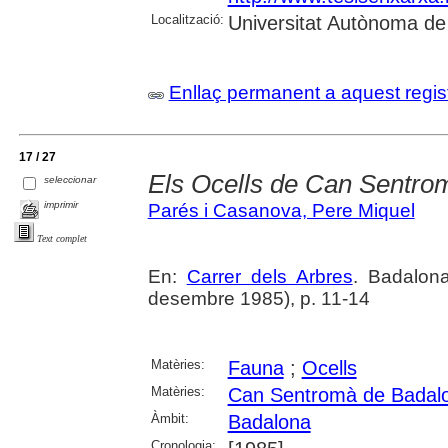
Localització:
Universitat Autònoma de
Enllaç permanent a aquest regis
17 / 27
Els Ocells de Can Sentro
seleccionar
imprimir
Parés i Casanova, Pere Miquel
Text complet
En:
Carrer dels Arbres
. Badalon
desembre 1985), p. 11-14
Matèries:
Fauna
;
Ocells
Matèries:
Can Sentromà de Badal
Àmbit:
Badalona
Cronologia: