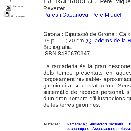
La Ramaderia
/ Pere Miquel
imprimir
Reverter
Parés i Casanova, Pere Miquel
Text complet
Girona : Diputació de Girona : Cai
96 p. : il. ; 20 cm (
Quaderns de la R
Bibliografia.
ISBN 8480670347
La ramaderia és la gran desconeg
dels temes presentats en aquest
forçosament revisable- aproximaci
gironina i al seu estat actual. Sense
sistemàtic de recerca personal, 
d'un gran nombre d'il·lustracions
de les terres gironines.
Matèries:
Ramaderia
;
Subsectors pecuaris
;
Fi
econòmiques
;
Associacions professi