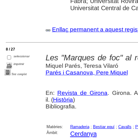
Fabra; Universitat Rovira 
Universitat Central de C
Enllaç permanent a aquest regis
8 / 27
Les "Marques de foc" al 
seleccionar
imprimir
Miquel Parés, Teresa Vilaró
Parés i Casanova, Pere Miquel
Text complet
En:
Revista de Girona
. Girona. 
il. (
Història
)
Bibliografia.
Matèries:
Ramaderia
;
Bestiar equí
;
Cavalls
;
P
Àmbit:
Cerdanya