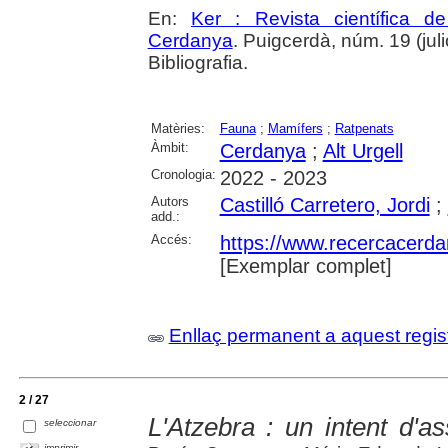
En:
Ker : Revista científica 
Cerdanya
. Puigcerdà, núm. 19 (julio
Bibliografia.
Matèries:
Fauna
;
Mamífers
;
Ratpenats
Àmbit:
Cerdanya
;
Alt Urgell
Cronologia:
2022 - 2023
Autors
Castilló Carretero, Jordi
;
add.:
Accés:
https://www.recercacerdan
[Exemplar complet]
Enllaç permanent a aquest regis
2 / 27
L'Atzebra : un intent d'a
seleccionar
imprimir