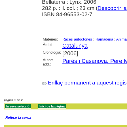
Bellaterra : Lynx, 2006
282 p. : il. col. ; 23 cm (
Descobrir la
ISBN 84-96553-02-7
Matèries:
Races autòctones
;
Ramaderia
;
Anima
Àmbit:
Catalunya
Cronologia:
[2006]
Autors
Parès i Casanova, Pere M
add.:
Enllaç permanent a aquest regis
pàgina 1 de 2
Refinar la cerca