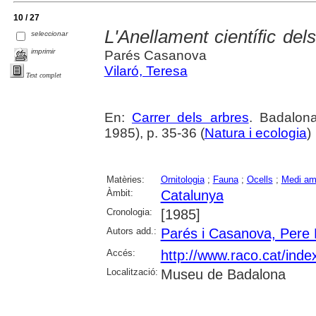
10 / 27
L'Anellament científic dels
seleccionar
imprimir
Parés Casanova
Vilaró, Teresa
Text complet
En:
Carrer dels arbres
. Badalona
1985), p. 35-36 (
Natura i ecologia
)
Matèries:
Ornitologia
;
Fauna
;
Ocells
;
Medi am
Àmbit:
Catalunya
Cronologia:
[1985]
Autors add.:
Parés i Casanova, Pere 
Accés:
http://www.raco.cat/inde
Localització:
Museu de Badalona