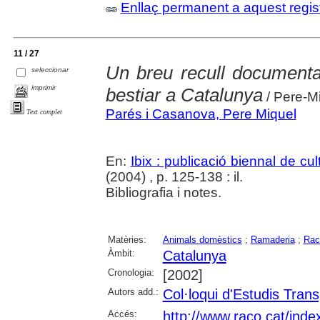
Enllaç permanent a aquest regis
11 / 27
Un breu recull documenta
seleccionar
imprimir
bestiar a Catalunya
/ Pere-M
Parés i Casanova, Pere Miquel
Text complet
En:
Ibix : publicació biennal de cul
(2004) , p. 125-138 : il.
Bibliografia i notes.
Matèries:
Animals domèstics
;
Ramaderia
;
Rac
Àmbit:
Catalunya
Cronologia:
[2002]
Autors add.:
Col·loqui d'Estudis Trans
Accés:
http://www.raco.cat/ind