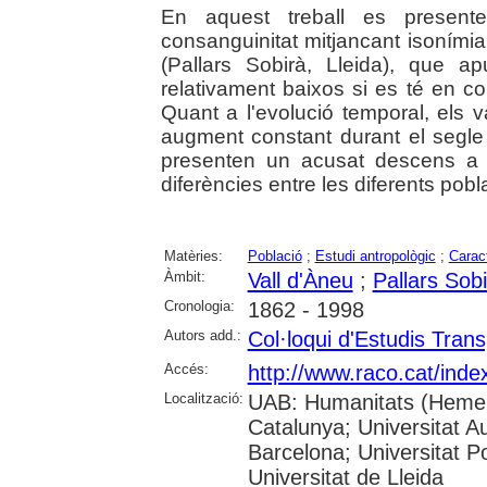
En aquest treball es presente
consanguinitat mitjancant isoními
(Pallars Sobirà, Lleida), que a
relativament baixos si es té en co
Quant a l'evolució temporal, els 
augment constant durant el segle 
presenten un acusat descens a p
diferències entre les diferents pobl
Matèries:
Població
;
Estudi antropològic
;
Carac
Àmbit:
Vall d'Àneu
;
Pallars Sob
Cronologia:
1862 - 1998
Autors add.:
Col·loqui d'Estudis Trans
Accés:
http://www.raco.cat/ind
Localització:
UAB: Humanitats (Hemero
Catalunya; Universitat A
Barcelona; Universitat Po
Universitat de Lleida