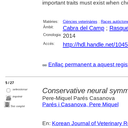
important traits must exist when c
Matèries:
Ciències veterinàries
;
Races autòcton
Àmbit:
Cabra del Camp
;
Rasque
Cronologia:
2014
Accés:
http://hdl.handle.net/104
Enllaç permanent a aquest regis
5 / 27
Conservative neural symme
seleccionar
imprimir
Pere-Miquel Parés Casanova
Parés i Casanova, Pere Miquel
Text complet
En:
Korean Journal of Veterinary 