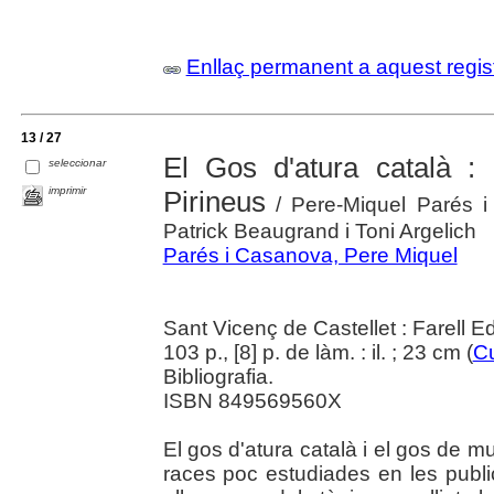
Enllaç permanent a aquest regis
13 / 27
El Gos d'atura català :
seleccionar
imprimir
Pirineus
/ Pere-Miquel Parés i
Patrick Beaugrand i Toni Argelich
Parés i Casanova, Pere Miquel
Sant Vicenç de Castellet : Farell E
103 p., [8] p. de làm. : il. ; 23 cm (
Cu
Bibliografia.
ISBN 849569560X
El gos d'atura català i el gos de 
races poc estudiades en les public