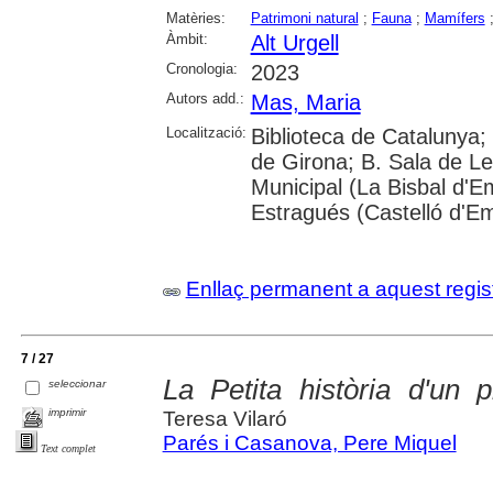
Matèries:
Patrimoni natural
;
Fauna
;
Mamífers
Àmbit:
Alt Urgell
Cronologia:
2023
Autors add.:
Mas, Maria
Localització:
Biblioteca de Catalunya; 
de Girona; B. Sala de Le
Municipal (La Bisbal d'
Estragués (Castelló d'E
Enllaç permanent a aquest regis
7 / 27
La Petita història d'un p
seleccionar
imprimir
Teresa Vilaró
Parés i Casanova, Pere Miquel
Text complet