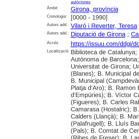
autòctones
Àmbit:
Girona, província
Cronologia:
[0000 - 1990]
Autors add.:
Vilaró i Reverter, Teresa
Autors add.:
Diputació de Girona
;
Ca
Accés:
https://issuu.com/ddgi/d
Localització:
Biblioteca de Catalunya;
Autònoma de Barcelona; 
Universitat de Girona; Uni
(Blanes); B. Municipal d
B. Municipal (Campdevàn
Platja d'Aro); B. Ramon 
d'Empúries); B. Víctor C
(Figueres); B. Carles Ra
Camarasa (Hostalric); B. 
Calders (Llançà); B. Mar
(Palafrugell); B. Lluís B
(Pals); B. Comtat de Cer
(Ribes de Freser); B. La