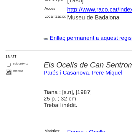
[1985]
Accés:
http://www.raco.cat/inde
Localització:
Museu de Badalona
Enllaç permanent a aquest regis
18 / 27
Els Ocells de Can Sentro
seleccionar
imprimir
Parés i Casanova, Pere Miquel
Tiana : [s.n], [198?]
25 p. ; 32 cm
Treball inèdit.
Matèries: