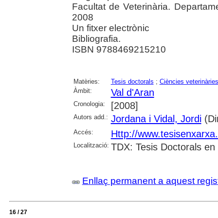
Facultat de Veterinària. Departam
2008
Un fitxer electrònic
Bibliografia.
ISBN 9788469215210
Matèries:
Tesis doctorals
;
Ciències veterinàrie
Àmbit:
Val d'Aran
Cronologia:
[2008]
Autors add.:
Jordana i Vidal, Jordi
(Dir
Accés:
Http://www.tesisenxarx
Localització:
TDX: Tesis Doctorals en
Enllaç permanent a aquest regis
16 / 27