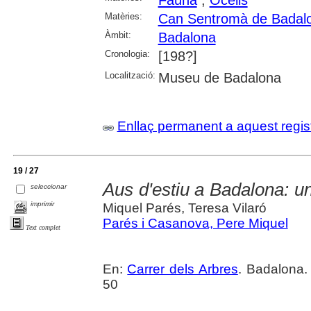
Fauna
;
Ocells
Matèries:
Can Sentromà de Badal
Àmbit:
Badalona
Cronologia:
[198?]
Localització:
Museu de Badalona
Enllaç permanent a aquest regis
19 / 27
Aus d'estiu a Badalona: un
seleccionar
imprimir
Miquel Parés, Teresa Vilaró
Parés i Casanova, Pere Miquel
Text complet
En:
Carrer dels Arbres
. Badalona.
50