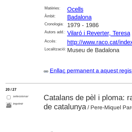
Matèries:
Ocells
Àmbit:
Badalona
Cronologia:
1979 - 1986
Autors add.:
Vilaró i Reverter, Teresa
Accés:
http://www.raco.cat/inde
Localització:
Museu de Badalona
Enllaç permanent a aquest regis
20 / 27
Catalans de pèl i ploma: 
seleccionar
imprimir
de catalunya
/ Pere-Miquel Parè