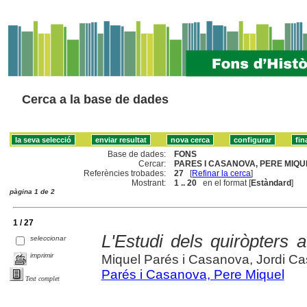
Cerca a la base de dades
Base de dades:
FONS
Cercar:
PARES I CASANOVA, PERE MIQUE
Referències trobades:
27
[
Refinar la cerca
]
Mostrant:
1 .. 20
en el format [
Estàndard
]
pàgina 1 de 2
1 / 27
L'Estudi dels quiròpters 
seleccionar
imprimir
Miquel Parés i Casanova, Jordi Cas
Parés i Casanova, Pere Miquel
Text complet