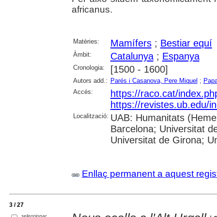
africanus.
Matèries:
Mamífers
;
Bestiar equí
Àmbit:
Catalunya
;
Espanya
Cronologia:
[1500 - 1600]
Autors add.:
Parés i Casanova, Pere Miquel
;
Papa
Accés:
https://raco.cat/index.p
https://revistes.ub.edu/i
Localització:
UAB: Humanitats (Hemero
Barcelona; Universitat d
Universitat de Girona; Un
Enllaç permanent a aquest regis
3 / 27
seleccionar