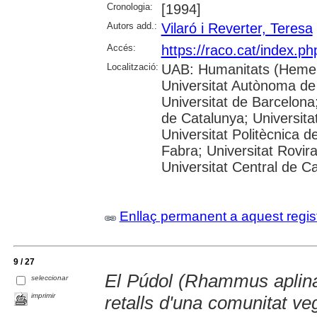
Cronologia:
[1994]
Autors add.:
Vilaró i Reverter, Teresa
Accés:
https://raco.cat/index.p
Localització:
UAB: Humanitats (Hemer
Universitat Autònoma de
Universitat de Barcelona;
de Catalunya; Universitat
Universitat Politècnica 
Fabra; Universitat Rovira 
Universitat Central de C
Enllaç permanent a aquest regis
9 / 27
El Púdol (Rhammus aplina 
seleccionar
imprimir
retalls d'una comunitat ve