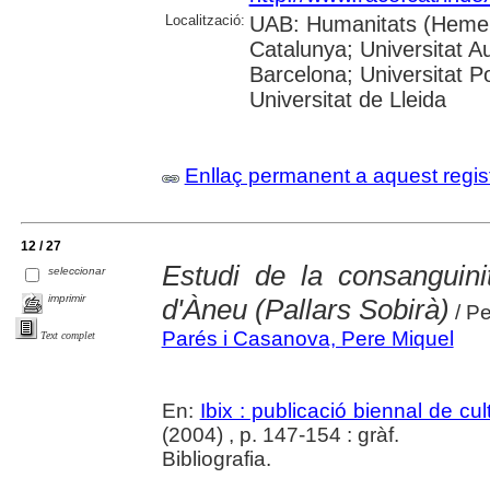
Localització:
UAB: Humanitats (Hemero
Catalunya; Universitat A
Barcelona; Universitat Po
Universitat de Lleida
Enllaç permanent a aquest regis
12 / 27
Estudi de la consanguini
seleccionar
imprimir
d'Àneu (Pallars Sobirà)
/ Pe
Parés i Casanova, Pere Miquel
Text complet
En:
Ibix : publicació biennal de cul
(2004) , p. 147-154 : gràf.
Bibliografia.