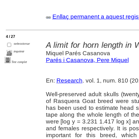
Enllaç permanent a aquest regis
4 / 27
A limit for horn length in
seleccionar
imprimir
Miquel Parés Casanova
Parés i Casanova, Pere Miquel
Text complet
En:
Research
. vol. 1, num. 810 (2
Well-preserved adult skulls (twen
of Rasquera Goat breed were stud
has been used to estimate head s
tape along the whole length of th
were [log y = 3.231 1.417 log x] an
and females respectively. It is pos
important for this breed, which