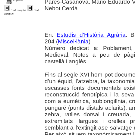
Parés-Casanova, Mário Eduardo 
Nebot Cerdà
Text complet
Text
complet
En:
Estudis d'Història Agrària
. B
204 (
Miscel·lània
)
Número dedicat a: Poblament, 
Medieval. Notes a peu de pàgin
castellà i anglès.
Fins al segle XVI hom pot document
d'un èquid, l'atzebra, la taxonomia
escasses fonts documentals exist
reconstrucció fenotípica i la sev
com a eumètrica, sublongilínia, c
pangaré (punts distals aclarits),
zebra, ratlles dorsal i creuada, 
extremitats llargues i orelles 
semblant a l'extingit ase salvatge 
Per això situem taxonòmicament 