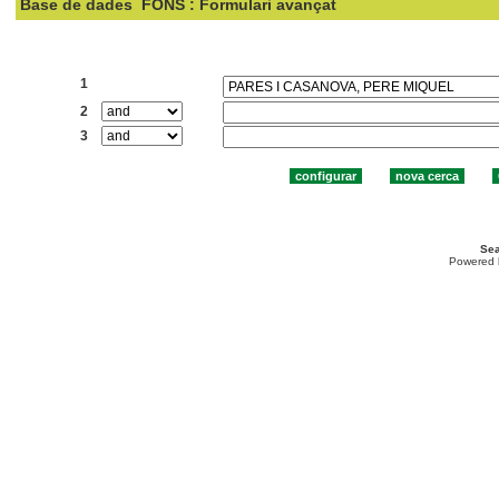
Base de dades
FONS : Formulari avançat
Cercar:
1
2
3
Sea
Powered