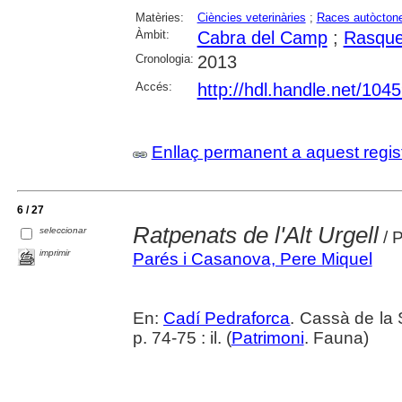
Matèries:
Ciències veterinàries
;
Races autòcton
Àmbit:
Cabra del Camp
;
Rasque
Cronologia:
2013
Accés:
http://hdl.handle.net/104
Enllaç permanent a aquest regis
6 / 27
Ratpenats de l'Alt Urgell
seleccionar
/ 
imprimir
Parés i Casanova, Pere Miquel
En:
Cadí Pedraforca
. Cassà de la 
p. 74-75 : il. (
Patrimoni
. Fauna)