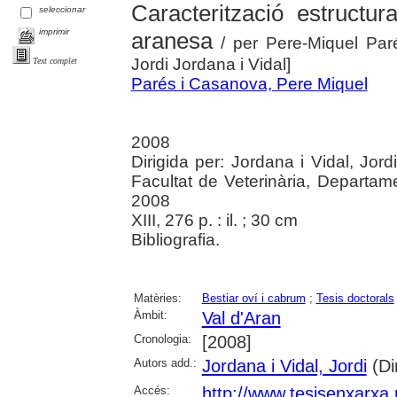
Caracterització estructur
seleccionar
imprimir
aranesa
/ per Pere-Miquel Paré
Jordi Jordana i Vidal]
Text complet
Parés i Casanova, Pere Miquel
2008
Dirigida per: Jordana i Vidal, Jor
Facultat de Veterinària, Departam
2008
XIII, 276 p. : il. ; 30 cm
Bibliografia.
Matèries:
Bestiar oví i cabrum
;
Tesis doctorals
Àmbit:
Val d'Aran
Cronologia:
[2008]
Autors add.:
Jordana i Vidal, Jordi
(Dir
Accés:
http://www.tesisenxarx