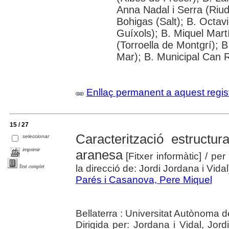
Anna Nadal i Serra (Riude
Bohigas (Salt); B. Octavi
Guíxols); B. Miquel Martí
(Torroella de Montgrí); 
Mar); B. Municipal Can 
Enllaç permanent a aquest regis
15 / 27
Caracterització estructur
seleccionar
imprimir
aranesa
[Fitxer informàtic]
/ per
la direcció de: Jordi Jordana i Vidal
Text complet
Parés i Casanova, Pere Miquel
Bellaterra : Universitat Autònoma 
Dirigida per: Jordana i Vidal, Jor