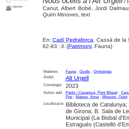
Nous ocells a l'Alt Urgell
/ 
imprimir
Canut, Albert Bobé, Jordi Dalmau
Quim Minoves, text
En:
Cadí Pedraforca
. Cassà de la 
82-83 : il. (
Patrimoni
. Fauna)
Matèries:
Fauna
;
Ocells
;
Ornitologia
Àmbit:
Alt Urgell
Cronologia:
2023
Autors add.:
Parés i Casanova, Pere Miquel
;
Canu
Pep
;
Mateos, Anna
;
Minoves, Quim
Localització:
Biblioteca de Catalunya; 
de Girona; B. Sala de Le
Municipal (La Bisbal d'
Estragués (Castelló d'E