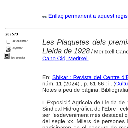
Enllaç permanent a aquest regis
20 / 573
Les Plaquetes dels premia
seleccionar
imprimir
Lleida de 1928
/ Meritxell Can
Cano Ció, Meritxell
Text complet
En:
Shikar : Revista del Centre d
núm. 11 (2024) , p. 61-66 : il. (
Cultu
Notes a peu de pàgina. Bibliografi
L'Exposició Agrícola de Lleida de
Sindical Hidrogràfica de l'Ebre i ce
ser l'esdeveniment més destacat que
del segle xx. Milers de persones 
participaren en el concurs de maq