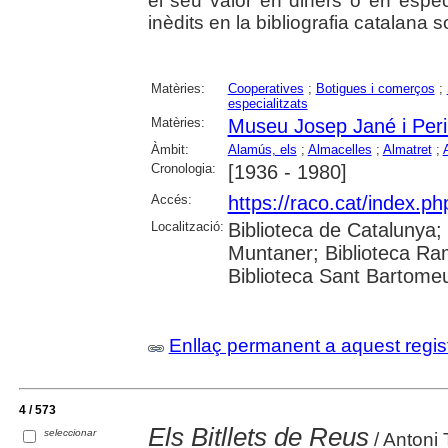
el seu valor en diners o en espèci
inèdits en la bibliografia catalana 
Matèries:
Cooperatives
;
Botigues i comerços
;
especialitzats
Matèries:
Museu Josep Jané i Peri
Àmbit:
Alamús, els
;
Almacelles
;
Almatret
;
Cronologia:
[1936 - 1980]
Accés:
https://raco.cat/index.p
Localització:
Biblioteca de Catalunya; 
Muntaner; Biblioteca Ra
Biblioteca Sant Bartomeu 
Enllaç permanent a aquest regis
4 / 573
Els Bitllets de Reus
seleccionar
/ Antoni 