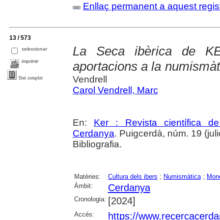
Enllaç permanent a aquest regis
13 / 573
La Seca ibèrica de K
seleccionar
imprimir
aportacions a la numismàti
Vendrell
Text complet
Carol Vendrell, Marc
En:
Ker : Revista científica 
Cerdanya
. Puigcerdà, núm. 19 (julio
Bibliografia.
Matèries:
Cultura dels ibers
;
Numismàtica
;
Mon
Àmbit:
Cerdanya
Cronologia:
[2024]
Accés:
https://www.recercacerdan