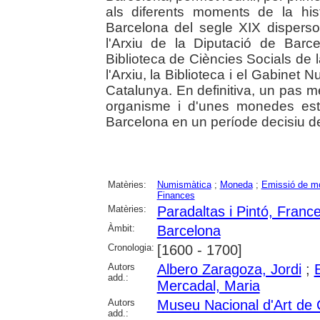
als diferents moments de la hi
Barcelona del segle XIX disperso
l'Arxiu de la Diputació de Barce
Biblioteca de Ciències Socials de 
l'Arxiu, la Biblioteca i el Gabinet
Catalunya. En definitiva, un pas m
organisme i d'unes monedes estr
Barcelona en un període decisiu d
Matèries:
Numismàtica
;
Moneda
;
Emissió de m
Finances
Matèries:
Paradaltas i Pintó, Franc
Àmbit:
Barcelona
Cronologia:
[1600 - 1700]
Autors
Albero Zaragoza, Jordi
;
add.:
Mercadal, Maria
Autors
Museu Nacional d'Art de
add.: