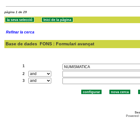
pàgina 1 de 29
Refinar la cerca
Base de dades
FONS : Formulari avançat
Cercar:
1
2
3
Sea
Powered