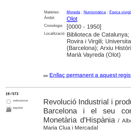
Matèries:
Moneda
;
Numismàtica
;
Epoca visigò
Àmbit:
Olot
Cronologia:
[0000 - 1950]
Localització:
Biblioteca de Catalunya; 
Rovira i Virgili; Universi
(Barcelona); Arxiu Històr
Marià Vayreda (Olot)
Enllaç permanent a aquest regis
19 / 573
Revolució Industrial i pro
seleccionar
imprimir
Barcelona i el seu con
Monetària d'Hispània
/ Albe
Maria Clua i Mercadal