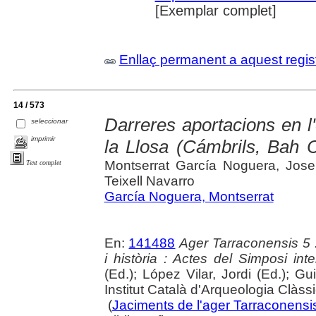
[Exemplar complet]
Enllaç permanent a aquest regis
14 / 573
Darreres aportacions en l'
seleccionar
imprimir
la Llosa (Cámbrils, Bah Ca
Montserrat García Noguera, Jos
Text complet
Teixell Navarro
García Noguera, Montserrat
En:
141488
Ager Tarraconensis 5 :
i història : Actes del Simposi int
(Ed.); López Vilar, Jordi (Ed.); Gu
Institut Català d'Arqueologia Clàss
(
Jaciments de l'ager Tarraconensis 