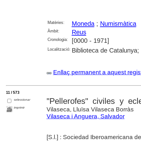
Matèries:
Moneda
;
Numismàtica
Àmbit:
Reus
Cronologia:
[0000 - 1971]
Localització:
Biblioteca de Catalunya;
Enllaç permanent a aquest regis
11 / 573
"Pellerofes" civiles y ec
seleccionar
imprimir
Vilaseca, Lluïsa Vilaseca Borràs
Vilaseca i Anguera, Salvador
[S.l.] : Sociedad Iberoamericana 