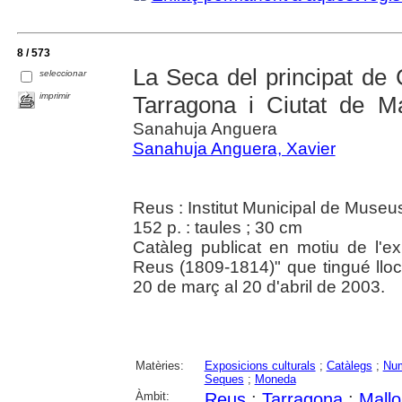
8 / 573
La Seca del principat de 
seleccionar
imprimir
Tarragona i Ciutat de Ma
Sanahuja Anguera
Sanahuja Anguera, Xavier
Reus : Institut Municipal de Museu
152 p. : taules ; 30 cm
Catàleg publicat en motiu de l'
Reus (1809-1814)" que tingué lloc
20 de març al 20 d'abril de 2003.
Matèries:
Exposicions culturals
;
Catàlegs
;
Num
Seques
;
Moneda
Àmbit:
Reus
;
Tarragona
;
Mallo