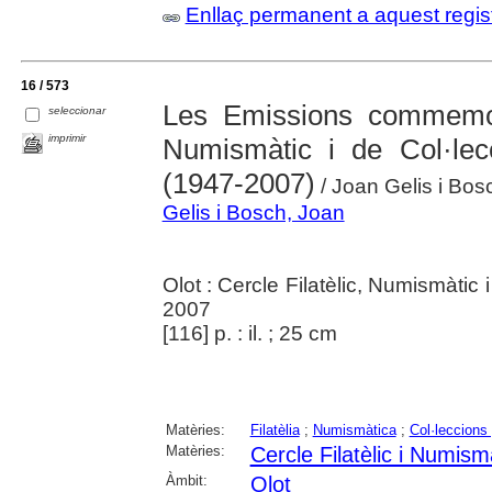
Enllaç permanent a aquest regis
16 / 573
Les Emissions commemora
seleccionar
imprimir
Numismàtic i de Col·lec
(1947-2007)
/ Joan Gelis i Bos
Gelis i Bosch, Joan
Olot : Cercle Filatèlic, Numismàtic
2007
[116] p. : il. ; 25 cm
Matèries:
Filatèlia
;
Numismàtica
;
Col·leccions
Matèries:
Cercle Filatèlic i Numism
Àmbit:
Olot