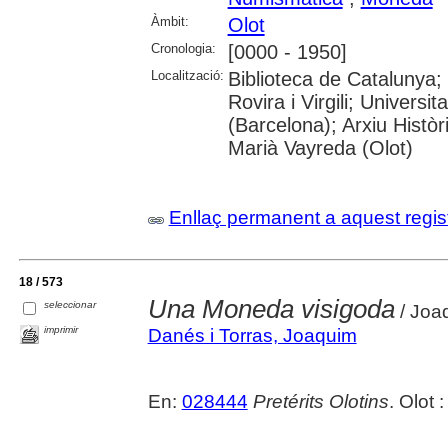
Àmbit:
Olot
Cronologia:
[0000 - 1950]
Localització:
Biblioteca de Catalunya; 
Rovira i Virgili; Universi
(Barcelona); Arxiu Històr
Marià Vayreda (Olot)
Enllaç permanent a aquest regis
18 / 573
Una Moneda visigoda
seleccionar
/ Joa
imprimir
Danés i Torras, Joaquim
En:
028444
Pretérits Olotins
. Olot 