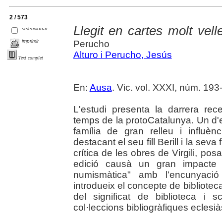
2 / 573
Llegit en cartes molt velle
seleccionar
imprimir
Perucho
Alturo i Perucho, Jesús
Text complet
En:
Ausa
. Vic. vol. XXXI, núm. 193-
L'estudi presenta la darrera rec
temps de la protoCatalunya. Un d'e
família de gran relleu i influèn
destacant el seu fill Berill i la seva
crítica de les obres de Virgili, pos
edició causà un gran impacte
numismàtica" amb l'encunyació 
introdueix el concepte de biblioteca 
del significat de biblioteca i 
col·leccions bibliogràfiques eclesià