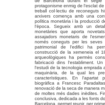
de Barcelona durant el segle
protagonisme enmig de l'esclat de 
treball col·lectiu de reconeguts h
arxivers comença amb una conte
política monetària i la producci
l'època. Segueix amb un detal
monetàries que aporta novetats
assajadors monetaris de l'esme
només coneguts per les seves i
patrimonial de l'edifici ha p
construcció de la xemeneia el 18
arqueològiques ha permès const
fabricació dins l'establiment. U
l'estudi de la tecnologia emprada
maquinària, de la qual les pr
característiques. En l'apartat
biogràfica a Francesc Paradalta
renovació de la seca de manera mol
de moltes més dades inèdites. Fin
conclusiva, dedicada a les fonts d
Barcelona, permet reunir, per pri