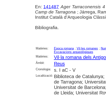
En:
141487
Ager Tarraconensis 4 :
Camp de Tarragona
; Járrega, Ram
Institut Català d'Arqueologia Clàss
Bibliografia.
Matèries:
Epoca romana
;
Vil·les romanes
;
Num
Excavacions arqueològiques
Matèries:
Vil·la romana dels Antig
Àmbit:
Reus
Cronologia:
s. I aC - V
Localització:
Biblioteca de Catalunya
de Tarragona; Universit
Universitat de Barcelona;
de Lleida; Universitat Rovi