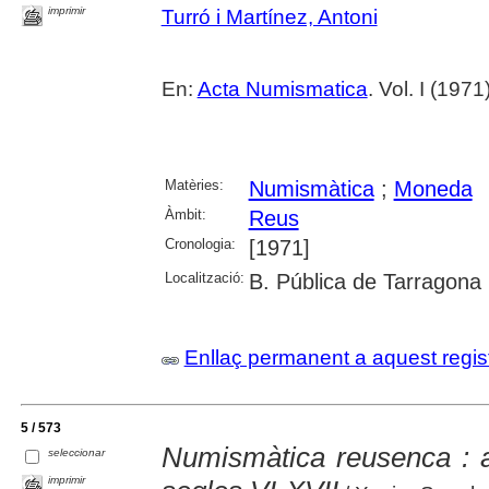
imprimir
Turró i Martínez, Antoni
En:
Acta Numismatica
. Vol. I (197
Matèries:
Numismàtica
;
Moneda
Àmbit:
Reus
Cronologia:
[1971]
Localització:
B. Pública de Tarragona
Enllaç permanent a aquest regis
5 / 573
Numismàtica reusenca : al
seleccionar
imprimir