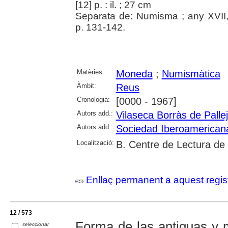
[12] p. : il. ; 27 cm
Separata de: Numisma ; any XVII
p. 131-142.
Matèries:
Moneda
;
Numismàtica
Àmbit:
Reus
Cronologia:
[0000 - 1967]
Autors add.:
Vilaseca Borràs de Pallej
Autors add.:
Sociedad Iberoamerican
Localització:
B. Centre de Lectura de
Enllaç permanent a aquest regis
12 / 573
Forma de las antiguas y 
seleccionar