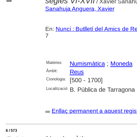
segles VI-XVII
/ Xavier Sanah
Sanahuja Anguera, Xavier
En:
Nunci : Butlletí del Amics de R
7
Matèries:
Numismàtica
;
Moneda
Àmbit:
Reus
Cronologia:
[500 - 1700]
Localització:
B. Pública de Tarragona
Enllaç permanent a aquest regis
6 / 573