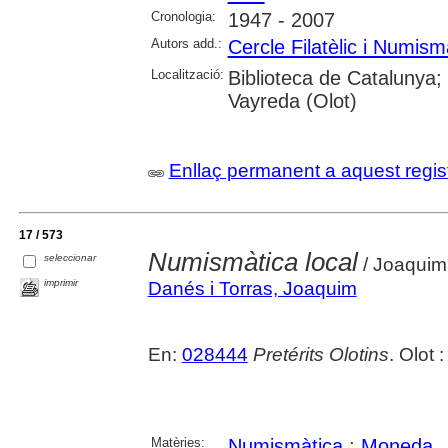
Cronologia:
1947 - 2007
Autors add.:
Cercle Filatèlic i Numism
Localització:
Biblioteca de Catalunya;
Vayreda (Olot)
Enllaç permanent a aquest regis
17 / 573
Numismàtica local
seleccionar
/ Joaquim
imprimir
Danés i Torras, Joaquim
En:
028444
Pretérits Olotins
. Olot 
Matèries:
Numismàtica
;
Moneda