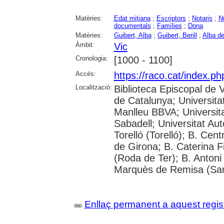
Matèries:
Edat mitjana
;
Escriptors
;
Notaris
;
N
documentals
;
Famílies
;
Dona
Matèries:
Guibert, Alba
;
Guibert, Berill
;
Alba de
Àmbit:
Vic
Cronologia:
[1000 - 1100]
Accés:
https://raco.cat/index.p
Localització:
Biblioteca Episcopal de V
de Catalunya; Universita
Manlleu BBVA; Universitat 
Sabadell; Universitat Au
Torelló (Torelló); B. Cen
de Girona; B. Caterina 
(Roda de Ter); B. Antoni 
Marquès de Remisa (Sant
Enllaç permanent a aquest regis