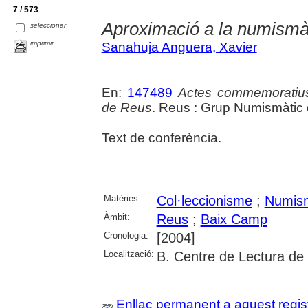
7 / 573
Aproximació a la numismà
seleccionar
imprimir
Sanahuja Anguera, Xavier
En:
147489
Actes commemoratius
de Reus
. Reus : Grup Numismàtic 
Text de conferència.
Matèries:
Col·leccionisme
;
Numism
Àmbit:
Reus
;
Baix Camp
Cronologia:
[2004]
Localització:
B. Centre de Lectura de
Enllaç permanent a aquest regis