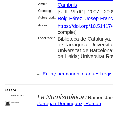
Àmbit:
Cambrils
Cronologia:
[s. II -VI dC]; 2007 - 200
Autors add.:
Roig Pérez, Josep Fran
Accés:
https://doi.org/10.5141
complet]
Localització:
Biblioteca de Catalunya
de Tarragona; Universit
Universitat de Barcelona;
de Lleida; Universitat Rovi
Enllaç permanent a aquest regis
15 / 573
La Numismàtica
seleccionar
/ Ramón Jár
imprimir
Járrega i Domínguez, Ramon