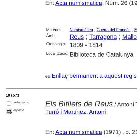
En:
Acta numismatica
, Núm. 26 (19
Matèries:
Numismàtica
;
Guerra del Francès
;
E
Àmbit:
Reus
;
Tarragona
;
Mallo
Cronologia:
1809 - 1814
Localització:
Biblioteca de Catalunya
Enllaç permanent a aquest regis
10 / 573
Els Bitllets de Reus
seleccionar
/ Antoni 
imprimir
Turró i Martínez, Antoni
En:
Acta numismática
(1971) , p. 