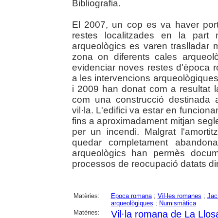
Bibliografia.
El 2007, un cop es va haver porta
restes localitzades en la part m
arqueològics es varen traslladar
zona on diferents cales arqueol
evidenciar noves restes d'època r
a les intervencions arqueològique
i 2009 han donat com a resultat la
com una construcció destinada a 
vil·la. L'edifici va estar en funcion
fins a aproximadament mitjan segle
per un incendi. Malgrat l'amortit
quedar completament abandonada
arqueològics han permès docume
processos de reocupació datats din
Matèries:
Epoca romana
;
Vil·les romanes
;
Jac
arqueològiques
;
Numismàtica
Matèries:
Vil·la romana de La Llos