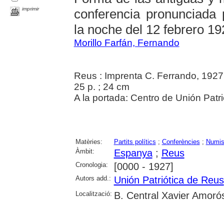
imprimir
conferencia pronunciada 
la noche del 12 febrero 19
Morillo Farfán, Fernando
Reus : Imprenta C. Ferrando, 1927
25 p. ; 24 cm
A la portada: Centro de Unión Patr
Matèries:
Partits polítics
;
Conferències
;
Numis
Àmbit:
Espanya
;
Reus
Cronologia:
[0000 - 1927]
Autors add.:
Unión Patriótica de Reus
Localització:
B. Central Xavier Amoró