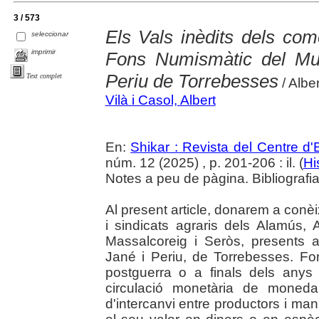
3 / 573
Els Vals inèdits dels com
seleccionar
imprimir
Fons Numismàtic del Mu
Periu de Torrebesses
Text complet
/ Alber
Vilà i Casol, Albert
En:
Shikar : Revista del Centre d
núm. 12 (2025) , p. 201-206 : il. (
Hi
Notes a peu de pàgina. Bibliografia.
Al present article, donarem a conè
i sindicats agraris dels Alamús, 
Massalcoreig i Seròs, presents
Jané i Periu, de Torrebesses. Fo
postguerra o a finals dels anys 
circulació monetària de moned
d'intercanvi entre productors i ma