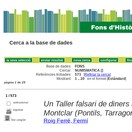
Cerca a la base de dades
Base de dades:
FONS
Cercar:
NUMISMATICA []
Referències trobades:
573
[
Refinar la cerca
]
Mostrant:
1 .. 20
en el format [
Estàndard
]
pàgina 1 de 29
1 / 573
Un Taller falsari de diner
seleccionar
imprimir
Montclar (Pontils, Tarrago
Roig Ferré, Fermí
Text complet