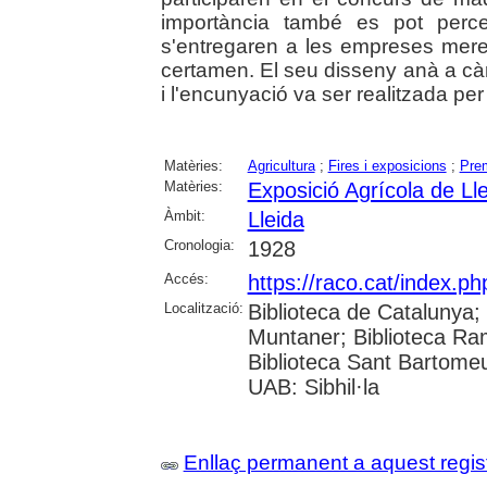
importància també es pot perce
s'entregaren a les empreses mere
certamen. El seu disseny anà a cà
i l'encunyació va ser realitzada p
Matèries:
Agricultura
;
Fires i exposicions
;
Prem
Matèries:
Exposició Agrícola de Ll
Àmbit:
Lleida
Cronologia:
1928
Accés:
https://raco.cat/index.ph
Localització:
Biblioteca de Catalunya; 
Muntaner; Biblioteca Ra
Biblioteca Sant Bartomeu 
UAB: Sibhil·la
Enllaç permanent a aquest regis