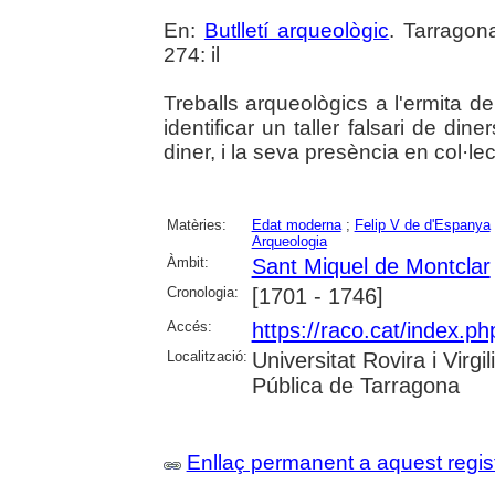
En:
Butlletí arqueològic
. Tarragon
274: il
Treballs arqueològics a l'ermita 
identificar un taller falsari de di
diner, i la seva presència en col·le
Matèries:
Edat moderna
;
Felip V de d'Espanya
Arqueologia
Àmbit:
Sant Miquel de Montclar
Cronologia:
[1701 - 1746]
Accés:
https://raco.cat/index.ph
Localització:
Universitat Rovira i Virg
Pública de Tarragona
Enllaç permanent a aquest regis