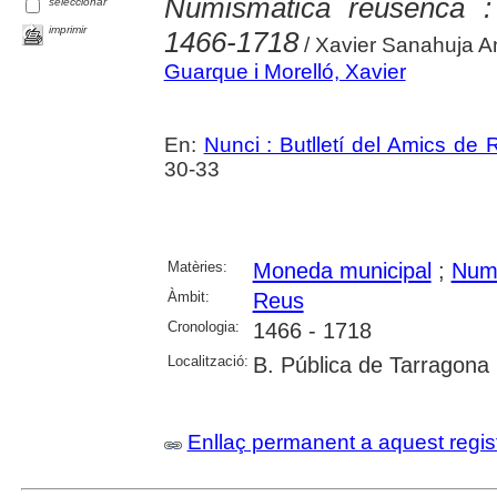
Numismàtica reusenca :
seleccionar
imprimir
1466-1718
/ Xavier Sanahuja A
Guarque i Morelló, Xavier
En:
Nunci : Butlletí del Amics de
30-33
Matèries:
Moneda municipal
;
Num
Àmbit:
Reus
Cronologia:
1466 - 1718
Localització:
B. Pública de Tarragona
Enllaç permanent a aquest regis