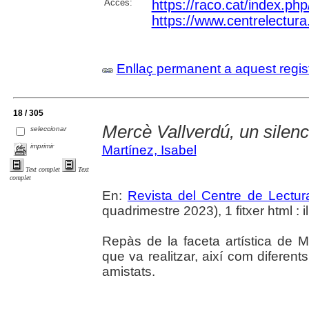
Accés:
https://raco.cat/index.ph
https://www.centrelectura.c
Enllaç permanent a aquest regis
18 / 305
Mercè Vallverdú, un silenc
seleccionar
imprimir
Martínez, Isabel
Text complet
Text
complet
En:
Revista del Centre de Lectu
quadrimestre 2023), 1 fitxer html : il.
Repàs de la faceta artística de M
que va realitzar, així com diferen
amistats.