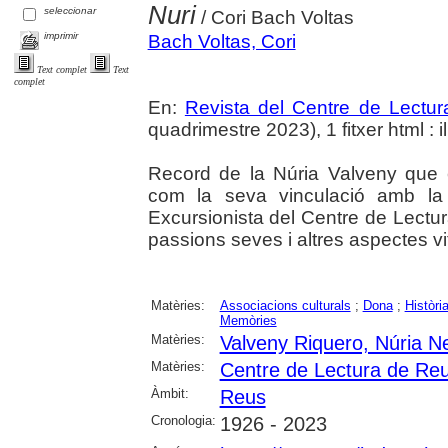
Nuri
seleccionar
/ Cori Bach Voltas
imprimir
Bach Voltas, Cori
Text complet
Text
complet
En:
Revista del Centre de Lectu
quadrimestre 2023), 1 fitxer html : il.
Record de la Núria Valveny que e
com la seva vinculació amb la
Excursionista del Centre de Lectu
passions seves i altres aspectes vit
Matèries:
Associacions culturals
;
Dona
;
Històri
Memòries
Matèries:
Valveny Riquero, Núria N
Matèries:
Centre de Lectura de Re
Àmbit:
Reus
Cronologia:
1926 - 2023