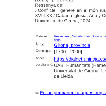
Ressenya de:
. Conflicte i gènere en el món rur
XVIII-XX / Cabana Iglesia, Ana y C
Universitat de Girona, 2024
Matèries:
Ressenyes
;
Societat rural
;
Conflictiv
dona
Àmbit:
Girona, província
Cronologia:
[1700 - 2000]
Accés:
https://dialnet.unirioja.
Localització:
UAB: Humanitats (Hemero
Universitat de Girona; U
de Lleida
Enllaç permanent a aquest regis