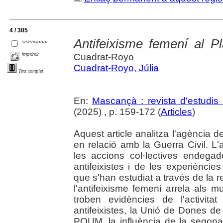
4 / 305
Antifeixisme femení al Pl
seleccionar
imprimir
Cuadrat-Royo
Cuadrat-Royo, Júlia
Text complet
En:
Mascançà : revista d'estudis 
(2025) , p. 159-172 (
Articles
)
Aquest article analitza l'agència de
en relació amb la Guerra Civil. L
les accions col·lectives endega
antifeixistes i de les experièncie
que s'han estudiat a través de la r
l'antifeixisme femení arrela als mu
troben evidències de l'activit
antifeixistes, la Unió de Dones de
POUM, la influència de la segona é