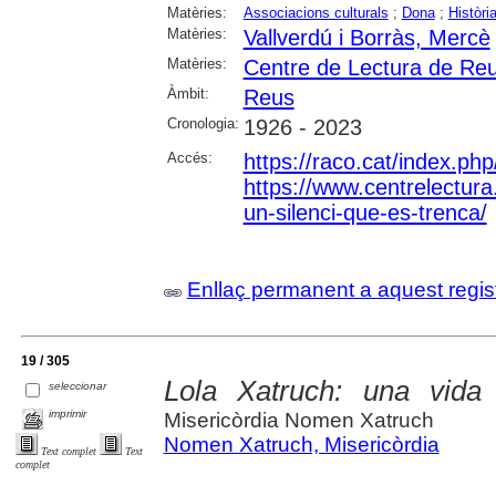
Matèries:
Associacions culturals
;
Dona
;
Històri
Matèries:
Vallverdú i Borràs, Mercè
Matèries:
Centre de Lectura de Re
Àmbit:
Reus
Cronologia:
1926 - 2023
Accés:
https://raco.cat/index.ph
https://www.centrelectura.
un-silenci-que-es-trenca/
Enllaç permanent a aquest regis
19 / 305
Lola Xatruch: una vida 
seleccionar
imprimir
Misericòrdia Nomen Xatruch
Nomen Xatruch, Misericòrdia
Text complet
Text
complet