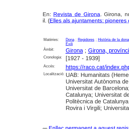
En:
Revista de Girona
. Girona, n
il. (
Elles als ajuntaments: pioneres d
Matèries:
Dona
;
Regidores
;
Història de la dona
Exili
Àmbit:
Girona
;
Girona, provínc
Cronologia:
[1927 - 1939]
Accés:
https://raco.cat/index.p
Localització:
UAB: Humanitats (Hemer
Universitat Autònoma de
Universitat de Barcelona;
Catalunya; Universitat de
Politècnica de Catalunya
Rovira i Virgili; Universi
Enllaç permanent a aquest regis