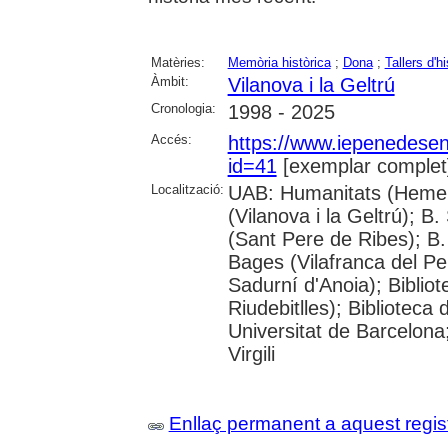
Matèries:
Memòria històrica
;
Dona
;
Tallers d'hi
Àmbit:
Vilanova i la Geltrú
Cronologia:
1998 - 2025
Accés:
https://www.iepenedese
id=41
[exemplar complet
Localització:
UAB: Humanitats (Hemero
(Vilanova i la Geltrú); B
(Sant Pere de Ribes); B.
Bages (Vilafranca del P
Sadurní d'Anoia); Biblio
Riudebitlles); Bibliotec
Universitat de Barcelona
Virgili
Enllaç permanent a aquest regis