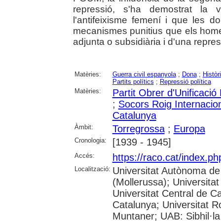
repressió, s'ha demostrat la 
l'antifeixisme femení i que les d
mecanismes punitius que els home
adjunta o subsidiària i d'una repre
Matèries:
Guerra civil espanyola
;
Dona
;
Històr
Partits polítics
;
Repressió política
Matèries:
Partit Obrer d'Unificaci
;
Socors Roig Internacion
Catalunya
Àmbit:
Torregrossa
;
Europa
Cronologia:
[1939 - 1945]
Accés:
https://raco.cat/index.
Localització:
Universitat Autònoma de
(Mollerussa); Universitat
Universitat Central de Ca
Catalunya; Universitat Rov
Muntaner; UAB: Sibhil·la