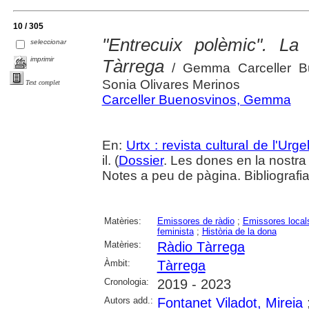
10 / 305
"Entrecuix polèmic". La
seleccionar
imprimir
Tàrrega
/ Gemma Carceller Bue
Sonia Olivares Merinos
Text complet
Carceller Buenosvinos, Gemma
En:
Urtx : revista cultural de l'Urgel
il. (
Dossier
. Les dones en la nostra 
Notes a peu de pàgina. Bibliografia
Matèries:
Emissores de ràdio
;
Emissores local
feminista
;
Història de la dona
Matèries:
Ràdio Tàrrega
Àmbit:
Tàrrega
Cronologia:
2019 - 2023
Autors add.:
Fontanet Viladot, Mireia