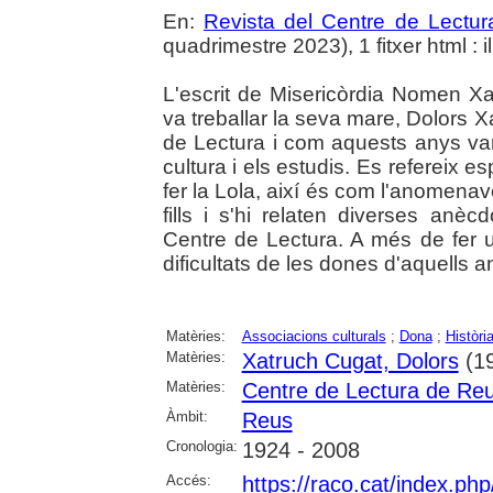
En:
Revista del Centre de Lectu
quadrimestre 2023), 1 fitxer html : il.
L'escrit de Misericòrdia Nomen Xa
va treballar la seva mare, Dolors X
de Lectura i com aquests anys van
cultura i els estudis. Es refereix
fer la Lola, així és com l'anomen
fills i s'hi relaten diverses anè
Centre de Lectura. A més de fer un 
dificultats de les dones d'aquells a
Matèries:
Associacions culturals
;
Dona
;
Històri
Matèries:
Xatruch Cugat, Dolors
(19
Matèries:
Centre de Lectura de Re
Àmbit:
Reus
Cronologia:
1924 - 2008
Accés:
https://raco.cat/index.ph