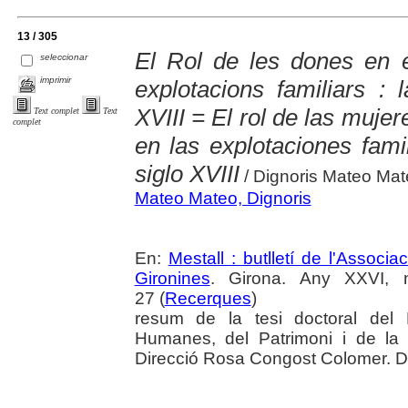
13 / 305
El Rol de les dones en e
seleccionar
imprimir
explotacions familiars : 
XVIII = El rol de las muje
Text complet
Text
complet
en las explotaciones famil
siglo XVIII
/ Dignoris Mateo Ma
Mateo Mateo, Dignoris
En:
Mestall : butlletí de l'Associ
Gironines
. Girona. Any XXVI, 
27 (
Recerques
)
resum de la tesi doctoral del
Humanes, del Patrimoni i de la 
Direcció Rosa Congost Colomer. Da