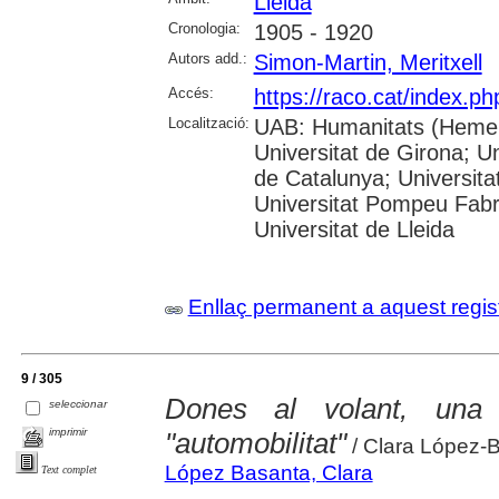
Lleida
Cronologia:
1905 - 1920
Autors add.:
Simon-Martin, Meritxell
Accés:
https://raco.cat/index.ph
Localització:
UAB: Humanitats (Hemero
Universitat de Girona; Un
de Catalunya; Universita
Universitat Pompeu Fabra;
Universitat de Lleida
Enllaç permanent a aquest regis
9 / 305
Dones al volant, una 
seleccionar
imprimir
"automobilitat"
/ Clara López-
López Basanta, Clara
Text complet