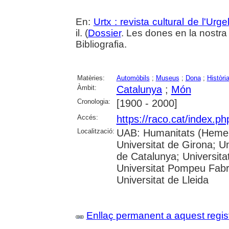
En:
Urtx : revista cultural de l'Urgel
il. (
Dossier
. Les dones en la nostra 
Bibliografia.
Matèries:
Automòbils
;
Museus
;
Dona
;
Històri
Àmbit:
Catalunya
;
Món
Cronologia:
[1900 - 2000]
Accés:
https://raco.cat/index.ph
Localització:
UAB: Humanitats (Hemero
Universitat de Girona; Un
de Catalunya; Universita
Universitat Pompeu Fabra;
Universitat de Lleida
Enllaç permanent a aquest regis