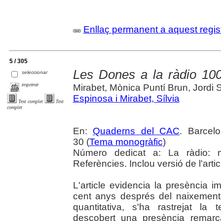
Enllaç permanent a aquest regis
5 / 305
Les Dones a la ràdio 10
seleccionar
imprimir
Mirabet, Mònica Puntí Brun, Jordi 
Espinosa i Mirabet, Sílvia
Text complet
Text
complet
En:
Quaderns del CAC
. Barcel
30 (
Tema monogràfic
)
Número dedicat a: La ràdio: me
Referències. Inclou versió de l'artic
L'article evidencia la presència 
cent anys després del naixement 
quantitativa, s'ha rastrejat la
descobert una presència remarc