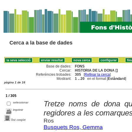
Cerca a la base de dades
Base de dades:
FONS
Cercar:
HISTORIA DE LA DONA []
Referències trobades:
305
[
Refinar la cerca
]
Mostrant:
1 .. 20
en el format [
Estàndard
]
pàgina 1 de 16
1 / 305
Tretze noms de dona qu
seleccionar
imprimir
regidores a les comarques
Ros
Text complet
Busquets Ros, Gemma