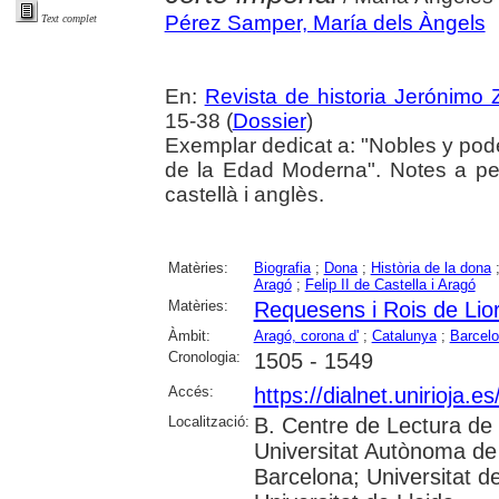
Pérez Samper, María dels Àngels
Text complet
En:
Revista de historia Jerónimo Z
15-38 (
Dossier
)
Exemplar dedicat a: "Nobles y pod
de la Edad Moderna". Notes a pe
castellà i anglès.
Matèries:
Biografia
;
Dona
;
Història de la dona
Aragó
;
Felip II de Castella i Aragó
Matèries:
Requesens i Rois de Lior
Àmbit:
Aragó, corona d'
;
Catalunya
;
Barcel
Cronologia:
1505 - 1549
Accés:
https://dialnet.unirioja.
Localització:
B. Centre de Lectura de 
Universitat Autònoma de 
Barcelona; Universitat d