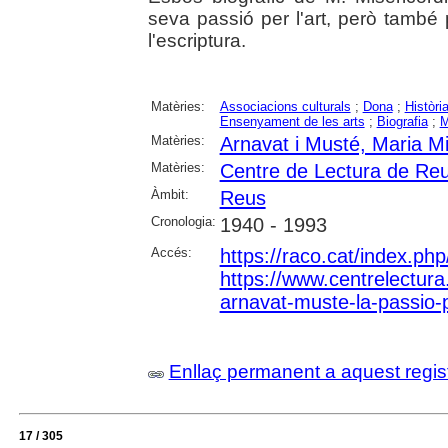
seva passió per l'art, però també 
l'escriptura.
Matèries:
Associacions culturals
;
Dona
;
Històri
Ensenyament de les arts
;
Biografia
;
M
Matèries:
Arnavat i Musté, Maria Mi
Matèries:
Centre de Lectura de Re
Àmbit:
Reus
Cronologia:
1940 - 1993
Accés:
https://raco.cat/index.ph
https://www.centrelectura.
arnavat-muste-la-passio-
Enllaç permanent a aquest regis
17 / 305