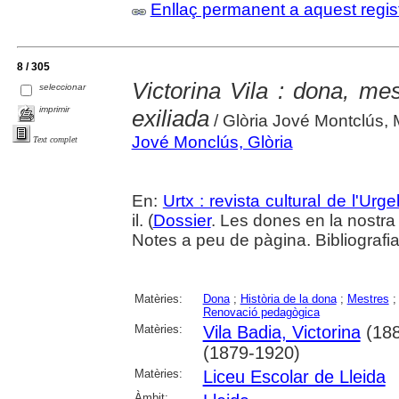
Enllaç permanent a aquest regis
8 / 305
Victorina Vila : dona, mest
seleccionar
imprimir
exiliada
/ Glòria Jové Montclús, 
Jové Monclús, Glòria
Text complet
En:
Urtx : revista cultural de l'Urgel
il. (
Dossier
. Les dones en la nostra 
Notes a peu de pàgina. Bibliografia
Matèries:
Dona
;
Història de la dona
;
Mestres
Renovació pedagògica
Matèries:
Vila Badia, Victorina
(188
(1879-1920)
Matèries:
Liceu Escolar de Lleida
Àmbit: