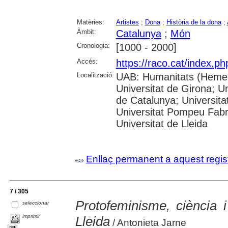
Matèries:
Artistes
;
Dona
;
Història de la dona
;
Àmbit:
Catalunya
;
Món
Cronologia:
[1000 - 2000]
Accés:
https://raco.cat/index.ph
Localització:
UAB: Humanitats (Hemero
Universitat de Girona; Un
de Catalunya; Universita
Universitat Pompeu Fabra;
Universitat de Lleida
Enllaç permanent a aquest regis
7 / 305
Protofeminisme, ciència 
seleccionar
imprimir
Lleida
/ Antonieta Jarne