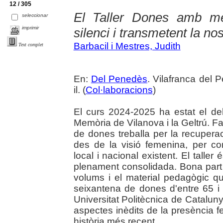
12 / 305
El Taller Dones amb me
seleccionar
imprimir
silenci i transmetent la nos
Barbacil i Mestres, Judith
Text complet
En:
Del Penedès
. Vilafranca del 
il. (
Col·laboracions
)
El curs 2024-2025 ha estat el de
Memòria de Vilanova i la Geltrú. F
de dones treballa per la recupera
des de la visió femenina, per com
local i nacional existent. El taller
plenament consolidada. Bona part d
volums i el material pedagògic q
seixantena de dones d'entre 65 i
Universitat Politècnica de Catalunya
aspectes inèdits de la presència fe
història més recent.