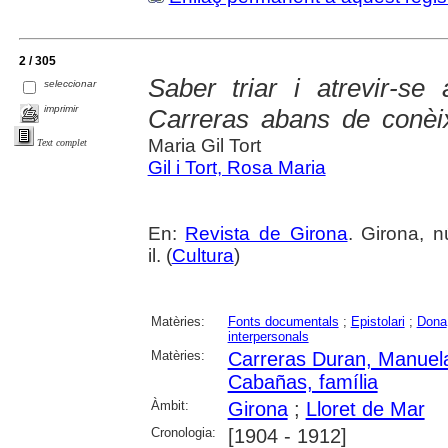
2 / 305
Saber triar i atrevir-se
seleccionar
imprimir
Carreras abans de conèi
Maria Gil Tort
Text complet
Gil i Tort, Rosa Maria
En:
Revista de Girona
. Girona, n
il. (
Cultura
)
Matèries:
Fonts documentals
;
Epistolari
;
Dona
interpersonals
Matèries:
Carreras Duran, Manuel
Cabañas, família
Àmbit:
Girona
;
Lloret de Mar
Cronologia:
[1904 - 1912]