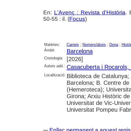
En:
L'Avenç : Revista d'Història
. 
50-55 : il. (
Focus
)
Matèries:
Carrers
;
Nomenclàtors
;
Dona
;
Histò
Àmbit:
Barcelona
Cronologia:
[2026]
Autors add.:
Casacuberta i Rocarols,
Localització:
Biblioteca de Catalunya; 
Barcelona; B. Centre de
(Hemeroteca); Universita
Girona; Arxiu Històric de
Universitat de Vic-Univer
Universitat Pompeu Fabra;
Enllaç permanent a aquest regis