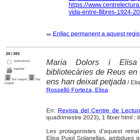
https://www.centrelectura.
vida-entre-llibres-1924-2
Enllaç permanent a aquest regis
20 / 305
Maria Dolors i Elisa
seleccionar
imprimir
bibliotecàries de Reus en
ens han deixat petjada
Text complet
Text
/ Eli
complet
Rosselló Forteza, Elisa
En:
Revista del Centre de Lectu
quadrimestre 2023), 1 fitxer html : il.
Les protagonistes d'aquest retra
Elisa Pujol Solanellas, ambdues