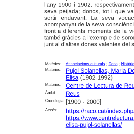
l'any 1900 i 1902, respectivament
seva petjada; doncs, tot i que v
sortir endavant. La seva vocaci
acompanyat de la seva consciència p
front a diferents moments de la vi
també gràcies a l'exemple de soror
junt al d'altres dones valentes del
Matèries:
Associacions culturals
;
Dona
;
Històri
Matèries:
Pujol Solanellas, Maria D
Elisa
(1902-1992)
Matèries:
Centre de Lectura de Re
Àmbit:
Reus
Cronologia:
[1900 - 2000]
Accés:
https://raco.cat/index.ph
https://www.centrelectura.
elisa-pujol-solanellas/