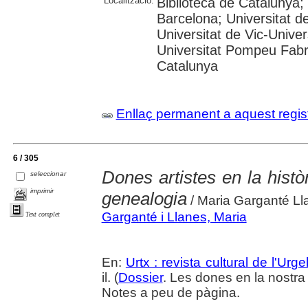
Localització:
Biblioteca de Catalunya; 
Barcelona; Universitat de 
Universitat de Vic-Univer
Universitat Pompeu Fabra
Catalunya
Enllaç permanent a aquest regis
6 / 305
Dones artistes en la histò
seleccionar
imprimir
genealogia
/ Maria Garganté Ll
Garganté i Llanes, Maria
Text complet
En:
Urtx : revista cultural de l'Urgel
il. (
Dossier
. Les dones en la nostra 
Notes a peu de pàgina.