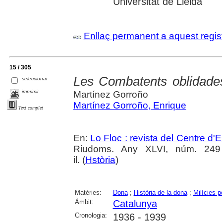
Universitat de Lleida
Enllaç permanent a aquest regis
15 / 305
Les Combatents oblidades
seleccionar
imprimir
Martínez Gorroño
Martínez Gorroño, Enrique
Text complet
En:
Lo Floc : revista del Centre 
Riudoms. Any XLVI, núm. 249 (
il. (
Hstòria
)
Matèries:
Dona
;
Història de la dona
;
Milícies p
Àmbit:
Catalunya
Cronologia:
1936 - 1939