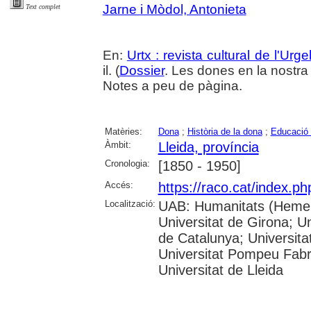
Jarne i Mòdol, Antonieta
Text complet
En:
Urtx : revista cultural de l'Urgel
il. (
Dossier
. Les dones en la nostra 
Notes a peu de pàgina.
Matèries:
Dona
;
Història de la dona
;
Educació 
Àmbit:
Lleida, província
Cronologia:
[1850 - 1950]
Accés:
https://raco.cat/index.ph
Localització:
UAB: Humanitats (Hemero
Universitat de Girona; Un
de Catalunya; Universita
Universitat Pompeu Fabra;
Universitat de Lleida