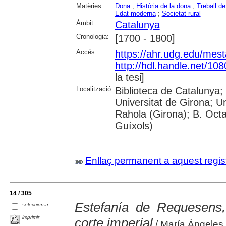
Matèries:
Dona
;
Història de la dona
;
Treball de
Edat moderna
;
Societat rural
Àmbit:
Catalunya
Cronologia:
[1700 - 1800]
Accés:
https://ahr.udg.edu/mest
http://hdl.handle.net/10
la tesi]
Localització:
Biblioteca de Catalunya;
Universitat de Girona; U
Rahola (Girona); B. Octav
Guíxols)
Enllaç permanent a aquest regis
14 / 305
Estefanía de Requesens
seleccionar
imprimir
corte imperial
/ María Ángeles