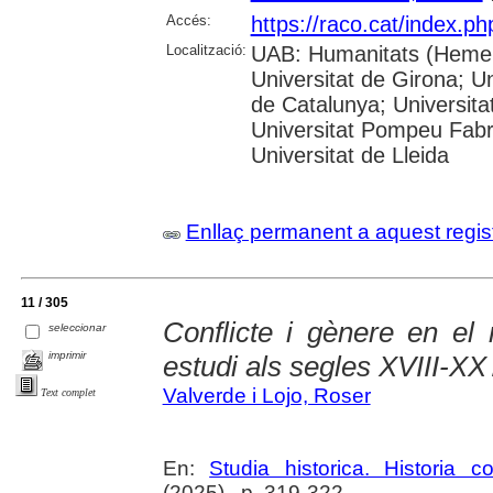
Accés:
https://raco.cat/index.ph
Localització:
UAB: Humanitats (Hemero
Universitat de Girona; Un
de Catalunya; Universita
Universitat Pompeu Fabra;
Universitat de Lleida
Enllaç permanent a aquest regis
11 / 305
Conflicte i gènere en el
seleccionar
imprimir
estudi als segles XVIII-XX
Valverde i Lojo, Roser
Text complet
En:
Studia historica. Historia 
(2025) , p. 319-322