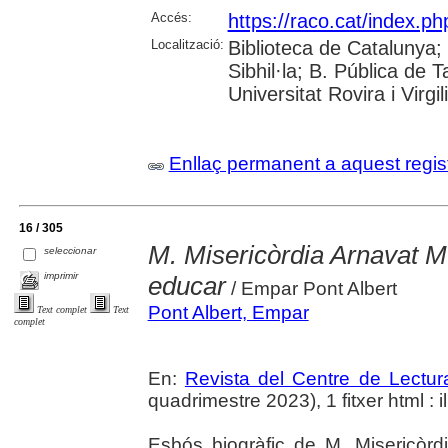
Accés:
https://raco.cat/index.ph
Localització:
Biblioteca de Catalunya
Sibhil·la; B. Pública de
Universitat Rovira i Virgili
Enllaç permanent a aquest regis
16 / 305
M. Misericòrdia Arnavat Mu
seleccionar
imprimir
educar
/ Empar Pont Albert
Pont Albert, Empar
Text complet
Text
complet
En:
Revista del Centre de Lectu
quadrimestre 2023), 1 fitxer html : il.
Esbós biogràfic de M. Misericòr