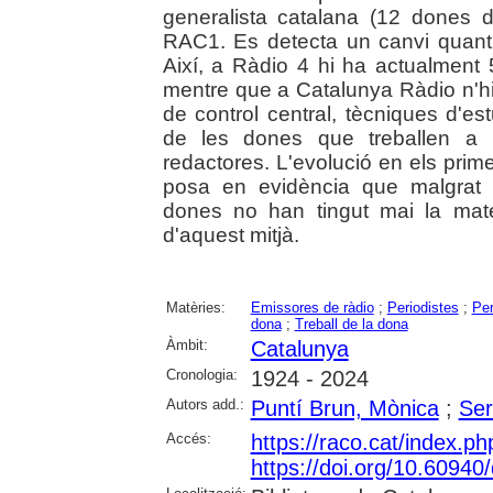
generalista catalana (12 dones di
RAC1. Es detecta un canvi quantit
Així, a Ràdio 4 hi ha actualment
mentre que a Catalunya Ràdio n'hi
de control central, tècniques d'est
de les dones que treballen a 
redactores. L'evolució en els prim
posa en evidència que malgrat te
dones no han tingut mai la mat
d'aquest mitjà.
Matèries:
Emissores de ràdio
;
Periodistes
;
Per
dona
;
Treball de la dona
Àmbit:
Catalunya
Cronologia:
1924 - 2024
Autors add.:
Puntí Brun, Mònica
;
Ser
Accés:
https://raco.cat/index.
https://doi.org/10.6094