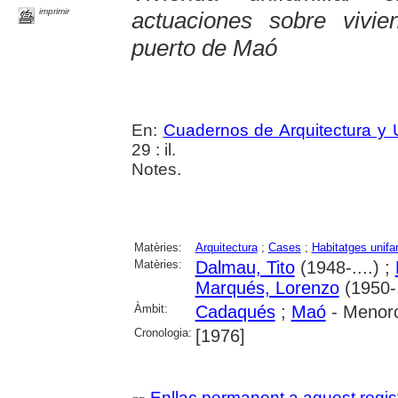
imprimir
actuaciones sobre vivi
puerto de Maó
En:
Cuadernos de Arquitectura y
29 : il.
Notes.
Matèries:
Arquitectura
;
Cases
;
Habitatges unifa
Matèries:
Dalmau, Tito
(1948-....) ;
Marqués, Lorenzo
(1950-.
Àmbit:
Cadaqués
;
Maó
- Menor
Cronologia:
[1976]
Enllaç permanent a aquest regis