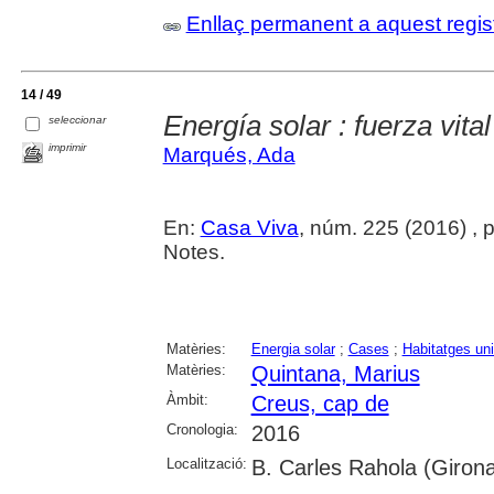
Enllaç permanent a aquest regis
14 / 49
Energía solar : fuerza vital
seleccionar
imprimir
Marqués, Ada
En:
Casa Viva
, núm. 225 (2016) , p.
Notes.
Matèries:
Energia solar
;
Cases
;
Habitatges uni
Matèries:
Quintana, Marius
Àmbit:
Creus, cap de
Cronologia:
2016
Localització:
B. Carles Rahola (Girona