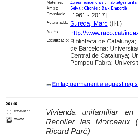
Matèries:
Zones residencials
;
Habitatges unifam
Àmbit:
Selva
;
Gironès
;
Baix Empordà
Cronologia:
[1961 - 2017]
Autors add.:
Sureda, Marc
(Il·l.)
Accés:
http://www.raco.cat/ind
Localització:
Biblioteca de Catalunya;
de Barcelona; Universitat
Central de Catalunya; Uni
Pompeu Fabra; Universitat
Enllaç permanent a aquest regis
20 / 49
Vivienda unifamiliar en
seleccionar
imprimir
Recoller les Morceaux 
Ricard Paré)