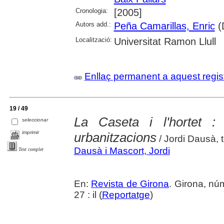
Cronologia:
[2005]
Autors add.:
Peña Camarillas, Enric
(D
Localització:
Universitat Ramon Llull
Enllaç permanent a aquest regis
19 / 49
La Caseta i l'hortet :
seleccionar
imprimir
urbanitzacions
/ Jordi Dausà, t
Dausà i Mascort, Jordi
Text complet
En:
Revista de Girona
. Girona, nú
27 : il (
Reportatge
)