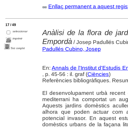
Enllaç permanent a aquest regis
17 / 49
Anàlisi de la flora de jardi
seleccionar
imprimir
Empordà
/ Josep Padullés Cubi
Padullés Cubino, Josep
Text complet
En:
Annals de l'Institut d'Estudis
, p. 45-56 : il. graf (
Ciències
)
Referències bibliogràfiques. Resum
El desenvolupament urbà recent d
mediterrani ha comportat un aug
Aquests jardins domèstics acullen
alhora que poden actuar com a
potencial invasor. En aquest estu
domèstics urbans de la façana lit