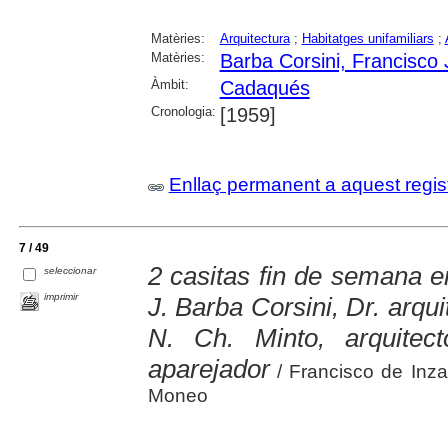
Matèries:
Arquitectura
;
Habitatges unifamiliars
;
Matèries:
Barba Corsini, Francisco
Àmbit:
Cadaqués
Cronologia:
[1959]
Enllaç permanent a aquest regis
7 / 49
2 casitas fin de semana e
seleccionar
imprimir
J. Barba Corsini, Dr. arqui
N. Ch. Minto, arquitec
aparejador
/ Francisco de Inz
Moneo