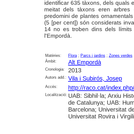
identificar 635 tàxons, dels quals 
meitat dels tàxons eren arbres
predomini de plantes ornamentals (
(5 [per cent]) són considerats inva
14 no es troben dins dels límits
l'Empordà.
Matèries:
Flora
;
Parcs i jardins
;
Zones verdes
Àmbit:
Alt Empordà
Cronologia:
2013
Autors add.:
Vila i Subirós, Josep
Accés:
http://raco.cat/index.p
Localització:
UAB: Sibhil·la; Arxiu Hist
de Catalunya; UAB: Huma
Barcelona; Universitat d
Universitat Rovira i Virg