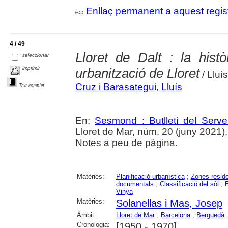
Enllaç permanent a aquest regis
4 / 49
Lloret de Dalt : la hist
seleccionar
imprimir
urbanització de Lloret
/ Lluí
Cruz i Barasategui, Lluís
Text complet
En:
Sesmond : Butlletí del Serve
Lloret de Mar, núm. 20 (juny 2021), p
Notes a peu de pàgina.
Matèries:
Planificació urbanística
;
Zones reside
documentals
;
Classificació del sòl
;
Vinya
Matèries:
Solanellas i Mas, Josep
Àmbit:
Lloret de Mar
;
Barcelona
;
Berguedà
Cronologia:
[1950 - 1970]