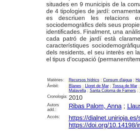
situades en 9 municipis de la coma
de 4 tipologies de jardí: ornamenta
es descriuen les relacions exi
sociodemogràfics dels seus propieta
identificades. Finalment, una anàli
cada patró de jardí està clara
característiques sociodemogràfiqu
dels residents, el seu interès en la
el tipus d'ocupació (permanent/temp
Matèries:
Recursos hídrics
;
Consum d'aigua
;
Ha
Àmbit:
Blanes
;
Lloret de Mar
;
Tossa de Mar
Malavella
;
Santa Coloma de Farners
;
Cronologia:
2010
Autors
Ribas Palom, Anna
;
Llau
add.:
Accés:
https://dialnet.unirioja.e
https://doi.org/10.14198