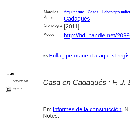
Matèries:
Arquitectura
;
Cases
;
Habitatges unifa
Àmbit:
Cadaqués
Cronologia:
[2011]
Accés:
http://hdl.handle.net/209
Enllaç permanent a aquest regis
6 / 49
Casa en Cadaqués : F. J. B
seleccionar
imprimir
En:
Informes de la construcción
, N
Notes.