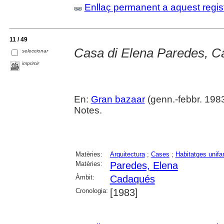
Enllaç permanent a aquest regis
11 / 49
Casa di Elena Paredes, 
seleccionar
imprimir
En:
Gran bazaar
(genn.-febbr. 1983)
Notes.
Matèries:
Arquitectura
;
Cases
;
Habitatges unifa
Matèries:
Paredes, Elena
Àmbit:
Cadaqués
Cronologia:
[1983]