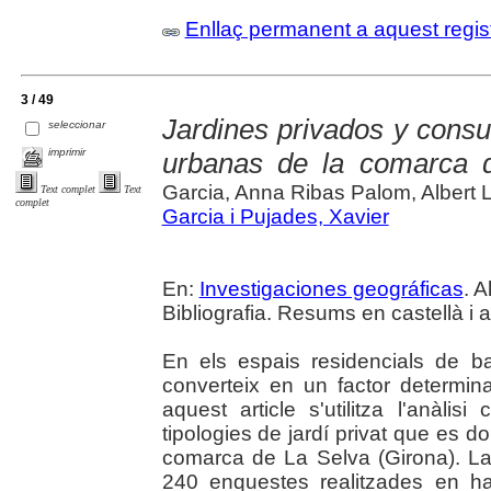
Enllaç permanent a aquest regis
3 / 49
Jardines privados y consu
seleccionar
imprimir
urbanas de la comarca d
Garcia, Anna Ribas Palom, Albert 
Text complet
Text
complet
Garcia i Pujades, Xavier
En:
Investigaciones geográficas
. A
Bibliografia. Resums en castellà i 
En els espais residencials de bai
converteix en un factor determin
aquest article s'utilitza l'anàlisi
tipologies de jardí privat que es d
comarca de La Selva (Girona). La
240 enquestes realitzades en hab