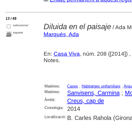
13 / 49
Diluida en el paisaje
seleccionar
/ Ada M
imprimir
Marqués, Ada
En:
Casa Viva
, núm. 208 ([2014]) , 
Notes.
Matèries:
Cases
;
Habitatges unifamiliars
;
Arqu
Matèries:
Sanvisens, Carmina
;
Mo
Àmbit:
Creus, cap de
Cronologia:
2014
Localització:
B. Carles Rahola (Girona