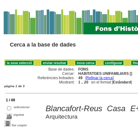
Cerca a la base de dades
Base de dades:
FONS
Cercar:
HABITATGES UNIFAMILIARS []
Referències trobades:
49
[
Refinar la cerca
]
Mostrant:
1 .. 20
en el format [
Estàndard
]
pàgina 1 de 3
1 / 49
Blancafort-Reus Casa E
seleccionar
imprimir
Arquitectura
Text complet