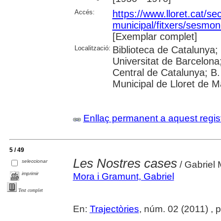
Accés:
https://www.lloret.cat/se
municipal/fitxers/sesmon
[Exemplar complet]
Localització:
Biblioteca de Catalunya;
Universitat de Barcelona;
Central de Catalunya; B.
Municipal de Lloret de Ma
Enllaç permanent a aquest regis
5 / 49
Les Nostres cases
seleccionar
/ Gabriel
imprimir
Mora i Gramunt, Gabriel
Text complet
En:
Trajectòries
, núm. 02 (2011) , 