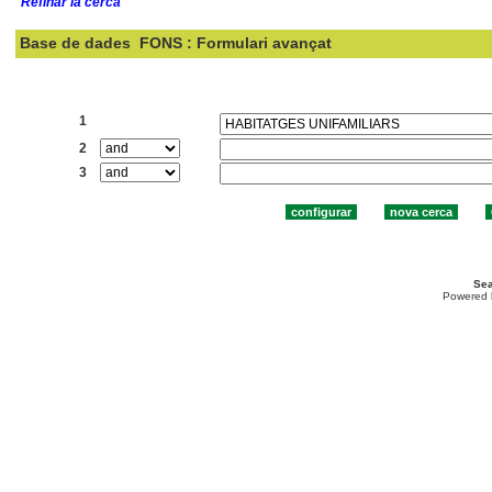
Refinar la cerca
Base de dades
FONS : Formulari avançat
Cercar:
1
2
3
Sea
Powered