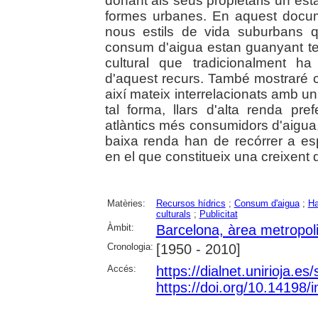
donant als seus propietaris un esta
formes urbanes. En aquest docume
nous estils de vida suburbans 
consum d'aigua estan guanyant ter
cultural que tradicionalment h
d'aquest recurs. També mostraré 
així mateix interrelacionats amb u
tal forma, llars d'alta renda pr
atlàntics més consumidors d'aigua,
baixa renda han de recórrer a e
en el que constitueix una creixent 
Matèries:
Recursos hídrics
;
Consum d'aigua
;
Ha
culturals
;
Publicitat
Àmbit:
Barcelona, àrea metropol
Cronologia:
[1950 - 2010]
Accés:
https://dialnet.unirioja.e
https://doi.org/10.14198