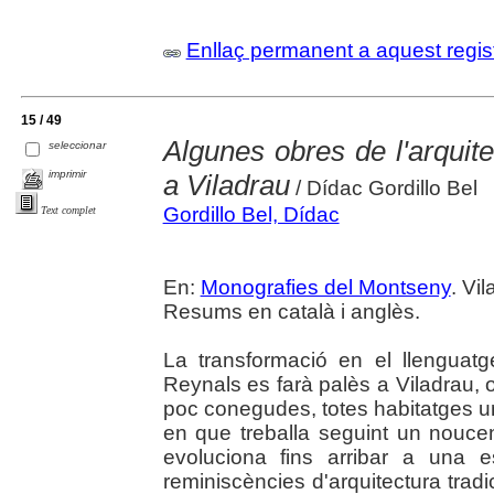
Enllaç permanent a aquest regis
15 / 49
Algunes obres de l'arqui
seleccionar
imprimir
a Viladrau
/ Dídac Gordillo Bel
Gordillo Bel, Dídac
Text complet
En:
Monografies del Montseny
. Vi
Resums en català i anglès.
La transformació en el llenguat
Reynals es farà palès a Viladrau,
poc conegudes, totes habitatges u
en que treballa seguint un nouce
evoluciona fins arribar a una e
reminiscències d'arquitectura tradi