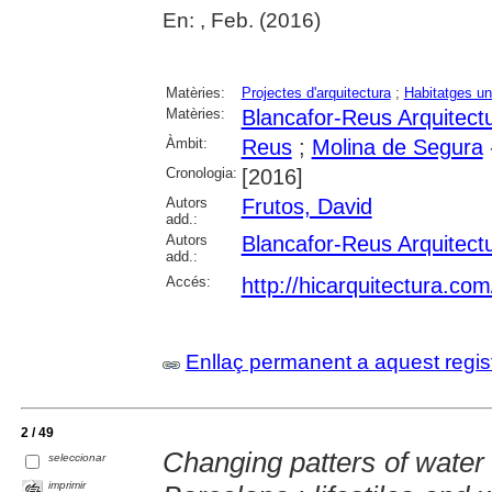
En: , Feb. (2016)
Matèries:
Projectes d'arquitectura
;
Habitatges uni
Matèries:
Blancafor-Reus Arquitect
Àmbit:
Reus
;
Molina de Segura
Cronologia:
[2016]
Autors
Frutos, David
add.:
Autors
Blancafor-Reus Arquitect
add.:
Accés:
http://hicarquitectura.co
Enllaç permanent a aquest regis
2 / 49
Changing patters of water
seleccionar
imprimir