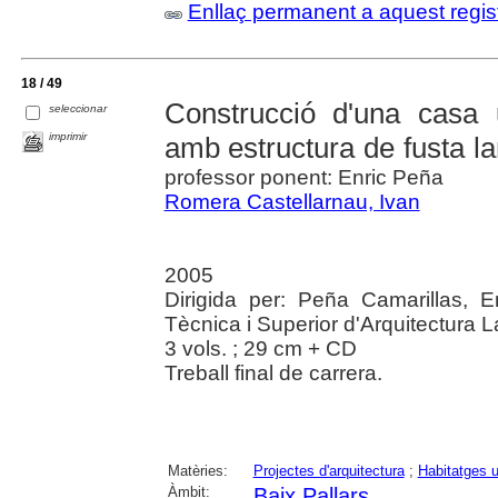
Enllaç permanent a aquest regis
18 / 49
Construcció d'una casa 
seleccionar
imprimir
amb estructura de fusta l
professor ponent: Enric Peña
Romera Castellarnau, Ivan
2005
Dirigida per: Peña Camarillas, E
Tècnica i Superior d'Arquitectura L
3 vols. ; 29 cm + CD
Treball final de carrera.
Matèries:
Projectes d'arquitectura
;
Habitatges u
Àmbit:
Baix Pallars