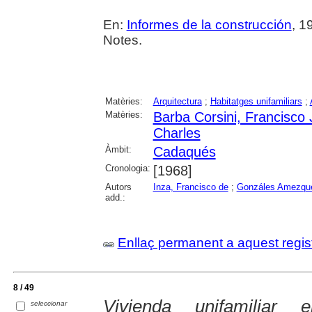
En:
Informes de la construcción
, 1
Notes.
Matèries:
Arquitectura
;
Habitatges unifamiliars
;
Matèries:
Barba Corsini, Francisco
Charles
Àmbit:
Cadaqués
Cronologia:
[1968]
Autors
Inza, Francisco de
;
Gonzáles Amezque
add.:
Enllaç permanent a aquest regis
8 / 49
Vivienda unifamiliar
seleccionar