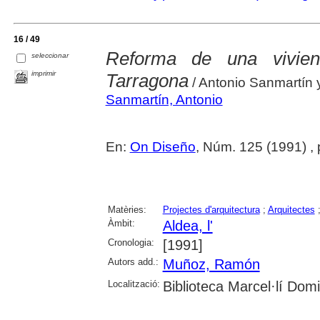
16 / 49
Reforma de una viviend
seleccionar
imprimir
Tarragona
/ Antonio Sanmartí
Sanmartín, Antonio
En:
On Diseño
, Núm. 125 (1991) ,
Matèries:
Projectes d'arquitectura
;
Arquitectes
Àmbit:
Aldea, l'
Cronologia:
[1991]
Autors add.:
Muñoz, Ramón
Localització:
Biblioteca Marcel·lí Dom