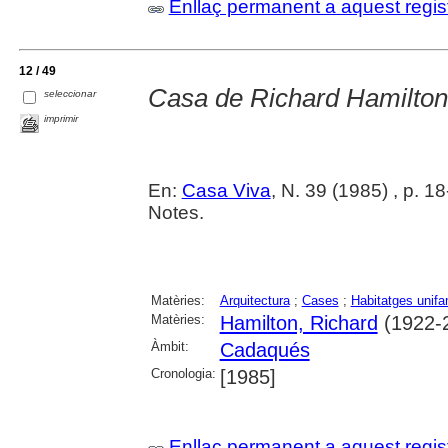
Enllaç permanent a aquest regis
12 / 49
Casa de Richard Hamilto
seleccionar
imprimir
En:
Casa Viva
, N. 39 (1985) , p. 18-
Notes.
Matèries:
Arquitectura
;
Cases
;
Habitatges unifa
Matèries:
Hamilton, Richard
(1922-
Àmbit:
Cadaqués
Cronologia:
[1985]
Enllaç permanent a aquest regis