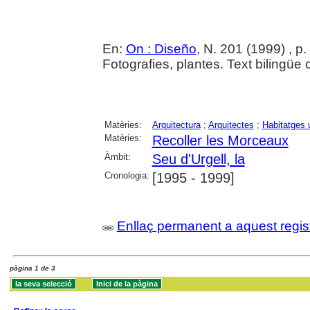
En:
On : Diseño
, N. 201 (1999) , p
Fotografies, plantes. Text bilingüe 
Matèries:
Arquitectura
;
Arquitectes
;
Habitatges u
Matèries:
Recoller les Morceaux
Àmbit:
Seu d'Urgell, la
Cronologia:
[1995 - 1999]
Enllaç permanent a aquest regis
pàgina 1 de 3