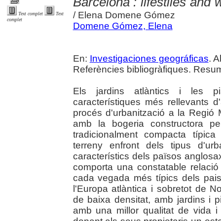
Barcelona : lifestiles and 
/ Elena Domene Gómez
Text complet
Text
complet
Domene Gómez, Elena
En:
Investigaciones geográficas
. A
Referències bibliogràfiques. Resum
Els jardins atlàntics i les p
característiques més rellevants d
procés d'urbanització a la Regió 
amb la bogeria constructora per
tradicionalment compacta típica
terreny enfront dels tipus d'ur
característics dels països anglos
comporta una constatable relació
cada vegada més típics dels pai
l'Europa atlàntica i sobretot de 
de baixa densitat, amb jardins i 
amb una millor qualitat de vida 