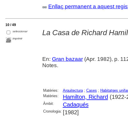
Enllaç permanent a aquest regis
10 / 49
La Casa de Richard Hami
seleccionar
imprimir
En:
Gran bazaar
(Apr. 1982), p. 112-
Notes.
Matèries:
Arquitectura
;
Cases
;
Habitatges unifa
Matèries:
Hamilton, Richard
(1922-
Àmbit:
Cadaqués
Cronologia:
[1982]